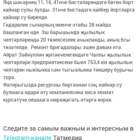
Яңа шәһәрнең 11, 16, 41нче бистәләрендәге бөтен йорт
кайнар сулы булды. 31нче бистәдәге кайбер йортларга
кайнар су бирелде.
Гидарвлик сынауның икенче этабы 28 майда
башланган иде. Эш барышында җылылык
челтәрләрендә 20 төзексезлек ачыкланды, аның 6сы
төзәтелде. Ремонт бригадалары эшен дәвам итә.
Айрат Зәйнуллин җитәкчелегендәге Чаллы җылылык
челтәрләре предприятиесенә быел 753,4 км җылылык
челтәрен ныклыкка һәм тыгызлыкка тикшерү бурычы
тора.
Фатирыгызда ресурсны биргәннән соң, кайнар су
булмаса идарә итү компаниясенә яисә хезмәт
күрсәтүче оешмага мөрәҗәгать итәргә кирәк.
Следите за самым важным и интересным в
Telegram-канале
Татмедиа