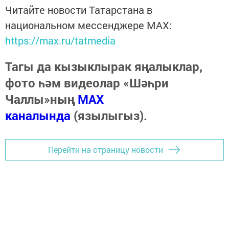
Читайте новости Татарстана в
национальном мессенджере MАХ:
https://max.ru/tatmedia
Тагы да кызыклырак яңалыклар,
фото һәм видеолар «Шәһри
Чаллы»ның
MAX
каналында
(язылыгыз).
Перейти на страницу новости