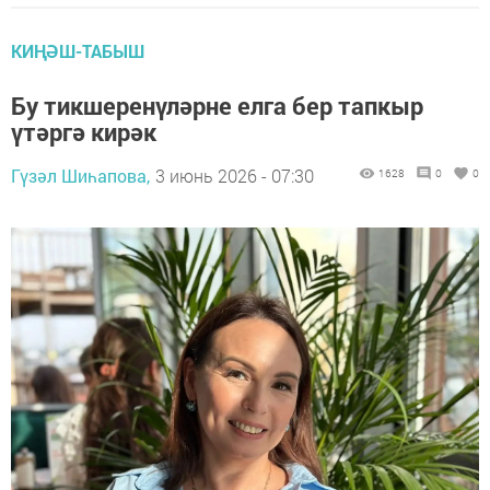
КИҢӘШ-ТАБЫШ
Бу тикшеренүләрне елга бер тапкыр
үтәргә кирәк
Гүзәл Шиһапова,
3 июнь 2026 - 07:30
1628
0
0