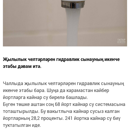
Җылылык челтәрләрен гидравлик сынауның икенче
этабы дәвам итә.
Чаллыда җылылык челтәрләрен гидравлик сынауның
икенче этабы бара. Шуңа да карамастан кайбер
йортларга кайнар су бирелә башлады.
Бүген төшке аштан соң 68 йорт кайнар су системасына
тоташтырылды. Бу вакытлыча кайнар сусыз калган
йортларның 28,2 проценты. 241 йортка кайнар су биү
туктатылган иде.