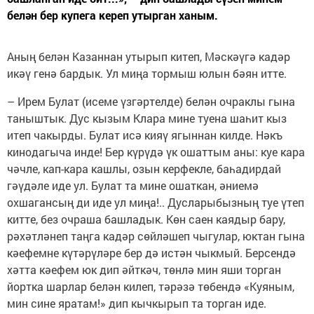
белән бер купега кереп утырган ханым.
Аның белән Казаннан утырып китеп, Мәскәүгә кадәр
икәү генә бардык. Ул миңа тормыш юлын бәян итте.
– Ирем Булат (исеме үзгәртелде) белән очраклы гына
таныштык. Дус кызым Клара мине туена шаһит кыз
итеп чакырды. Булат исә кияү ягыннан килде. Нәкъ
кинодагыча инде! Бер күрүдә үк ошаттым аны: куе кара
чәчле, кап-кара кашлы, озын керфекле, баһадирдай
гәүдәле иде ул. Булат та мине ошаткан, әниемә
охшагансың ди иде ул миңа!.. Дусларыбызның туе үтеп
китте, без очраша башладык. Көн саен каядыр бару,
рәхәтләнеп таңга кадәр сөйләшеп чыгулар, юктан гына
кәефемне күтәрүләре бер дә истән чыкмый. Берсендә
хәтта кәефем юк дип әйткәч, төнлә мин яши торган
йортка шарлар белән килеп, тәрәзә төбендә «Куяным,
мин сине яратам!» дип кычкырып та торган иде.