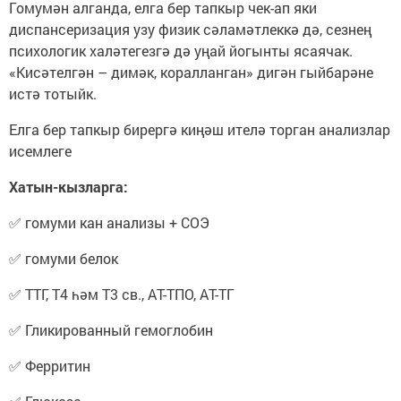
Гомумән алганда, елга бер тапкыр чек-ап яки
диспансеризация узу физик сәламәтлеккә дә, сезнең
психологик халәтегезгә дә уңай йогынты ясаячак.
«Кисәтелгән – димәк, коралланган» дигән гыйбарәне
истә тотыйк.
Елга бер тапкыр бирергә киңәш ителә торган анализлар
исемлеге
Хатын-кызларга:
✅ гомуми кан анализы + СОЭ
✅ гомуми белок
✅ ТТГ, Т4 һәм Т3 св., АТ-ТПО, АТ-ТГ
✅ Гликированный гемоглобин
✅ Ферритин