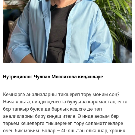
Нутрициолог Чулпан Мөслихова киңәшләре.
Кемнәргә анализларны тикшереп тору мөһим соң?
Ничә яшьтә, нинди җенестә булуына карамастан, елга
бер тапкыр булса да барлык кешегә дә төп
анализларны бирү киңәш ителә. Ә инде аерым бер
төркем кешеләргә тикшеренеп тору сәламәтлекләре
өчен бик мөһим. Болар – 40 яшьтән өлкәннәр, хроник