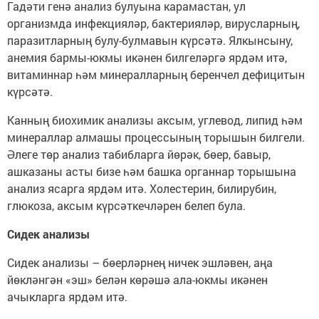
Гадәти генә анализ булуына карамастан, ул
организмда инфекцияләр, бактерияләр, вирусларның,
паразитларның булу-булмавын күрсәтә. Ялкынсыну,
анемия бармы-юкмы икәнен билгеләргә ярдәм итә,
витаминнар һәм минералларның беренчел дефицитын
күрсәтә.
Канның биохимик анализы аксым, углевод, липид һәм
минераллар алмашы процессының торышын билгели.
Әлеге төр анализ табибларга йөрәк, бөер, бавыр,
ашказаны асты бизе һәм башка органнар торышына
анализ ясарга ярдәм итә. Холестерин, билирубин,
глюкоза, аксым күрсәткечләрен белеп була.
Сидек анализы
Сидек анализы – бөерләрнең ничек эшләвен, аңа
йөкләнгән «эш» белән көрәшә ала-юкмы икәнен
ачыкларга ярдәм итә.