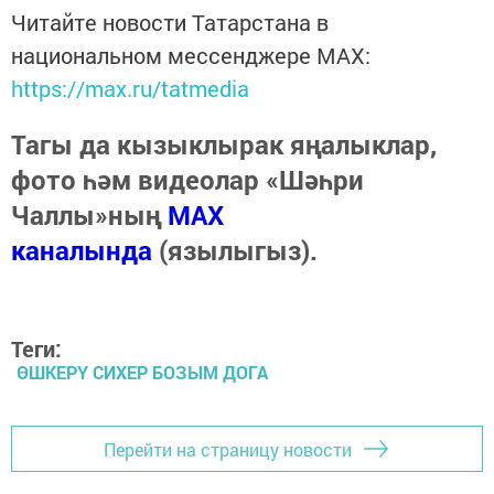
Читайте новости Татарстана в
национальном мессенджере MАХ:
https://max.ru/tatmedia
Тагы да кызыклырак яңалыклар,
фото һәм видеолар «Шәһри
Чаллы»ның
MAX
каналында
(язылыгыз).
Теги:
ӨШКЕРҮ СИХЕР БОЗЫМ ДОГА
Перейти на страницу новости