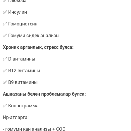
✅ Глюкоза
✅ Инсулин
✅ Гомоцистеин
✅ Гомуми сидек анализы
Хроник арганлык, стресс булса:
✅ D витамины
✅ B12 витамины
✅ B9 витамины
Ашказаны белән проблемалар булса:
✅ Копрограмма
Ир-атларга:
- гомуми кан анализы + СОЭ