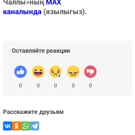
Чаллы»ның
MAX
каналында
(язылыгыз).
Оставляйте реакции
0
0
0
0
0
Расскажите друзьям