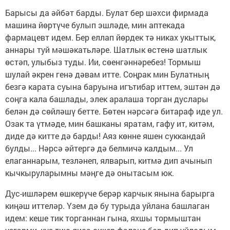
Барысы да әйбәт барды. Булат бер шәхси фирмада
машина йөртүче булып эшләде, мин аптекада
фармацевт идем. Бер еллап йөрдек тә никах укыттык,
аннары туй мәшәкатьләре. Шатлык өстенә шатлык
өстәп, улыбыз туды. Ии, сөенгәннәребез! Тормыш
шулай әкрен генә дәвам итте. Соңрак мин Булатның
безгә карата суына баруына игътибар иттем, эштән дә
соңга кала башлады, элек аралаша торган дуслары
белән дә сөйләшү бетте. Бөтен нәрсәгә битараф иде ул.
Озак та үтмәде, мин башканы яратам, гафу ит, китәм,
диде дә китте дә барды! Аяз көнне яшен суккандай
булды... Нәрсә әйтергә дә белмичә калдым... Ул
елаганнарым, тезләнеп, ялварып, китмә дип ачынып
кычкыруларымны мәңге дә онытасым юк.
Дус-ишләрем өшкерүче берәр карчык янына барырга
киңәш иттеләр. Үзем дә бу турыда уйлана башлаган
идем: кеше тик торганнан гына, яхшы тормыштан