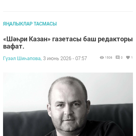
ЯҢАЛЫКЛАР ТАСМАСЫ
«Шәһри Казан» газетасы баш редакторы
вафат.
Гүзәл Шиһапова,
3 июнь 2026 - 07:57
1506
0
1