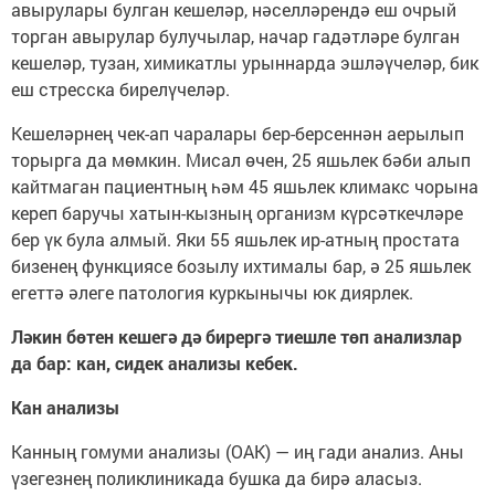
авырулары булган кешеләр, нәселләрендә еш очрый
торган авырулар булучылар, начар гадәтләре булган
кешеләр, тузан, химикатлы урыннарда эшләүчеләр, бик
еш стресска бирелүчеләр.
Кешеләрнең чек-ап чаралары бер-берсеннән аерылып
торырга да мөмкин. Мисал өчен, 25 яшьлек бәби алып
кайтмаган пациентның һәм 45 яшьлек климакс чорына
кереп баручы хатын-кызның организм күрсәткечләре
бер үк була алмый. Яки 55 яшьлек ир-атның простата
бизенең функциясе бозылу ихтималы бар, ә 25 яшьлек
егеттә әлеге патология куркынычы юк диярлек.
Ләкин бөтен кешегә дә бирергә тиешле төп анализлар
да бар: кан, сидек анализы кебек.
Кан анализы
Канның гомуми анализы (ОАК) — иң гади анализ. Аны
үзегезнең поликлиникада бушка да бирә аласыз.