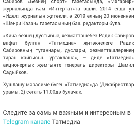
Сабиров «Безнең спорт» газетасында, «Мәгариф»
журналында һәм «Интертат»та эшли. 2014 елда ул
«Идел» журналын җитәкли, ә 2019 елның 20 июненнән
«Шәһри Казан» газетасының баш редакторы була.
«Кичә безнең дустыбыз, хезмәттәшебез Радик Сабиров
вафат булган. «Татмедиа» җитәкчелеге Радик
Сабировның туганнары, дуслары, хезмәттәшләренең
тирән кайгысын уртаклаша», – диде «Татмедиа»
акционерлык җәмгыяте генераль директоры Шамил
Садыйков.
Хушлашу мәрасиме бүген «Татмедиа»да (Декабристлар
урамы, 2) сәгать 11.00дә булачак.
Следите за самым важным и интересным в
Telegram-канале
Татмедиа