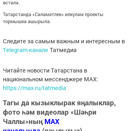
өстәлә.
Татарстанда «Сәламәтлек» илкүләм проекты
тормышка ашырыла.
Следите за самым важным и интересным в
Telegram-канале
Татмедиа
Читайте новости Татарстана в
национальном мессенджере MАХ:
https://max.ru/tatmedia
Тагы да кызыклырак яңалыклар,
фото һәм видеолар «Шәһри
Чаллы»ның
MAX
каналында
(язылыгыз).