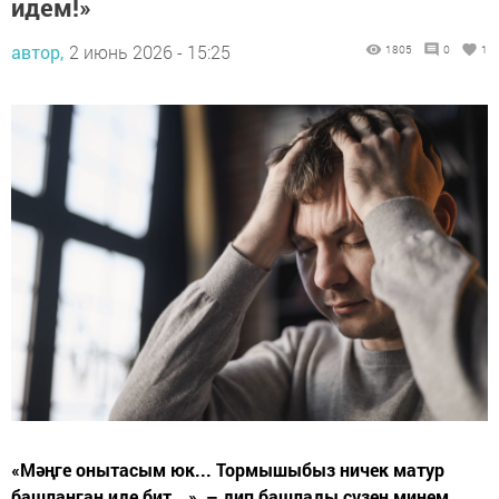
идем!»
автор,
2 июнь 2026 - 15:25
1805
0
1
«Мәңге онытасым юк... Тормышыбыз ничек матур
башланган иде бит...», – дип башлады сүзен минем