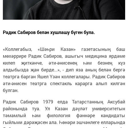
Радик Сабиров белән хушлашу бүген була.
«Коллегабыз, «Шәһри Казан» газетасының баш
мөхәррире Радик Сабиров, ашыгыч медицина ярдәме
килеп җиткәнче, әти-әнисенең һәм безнең күз
алдыбызда җан бирде...», - дип яза аның белән бергә
театрга барган Яшел Үзән коллегалары. Радик Сабиров
әти-әнисен театрга спектакль карарга алып килгән
булган.
Радик Сабиров 1979 елда Татарстанның Аксубай
районында туа. Ул Казан дәүләт университетын
тәмамлый һәм филология фәннәре кандидаты
гыйльми дәрәҗәсен ала. Һөнәри эшчәнлеге елларында