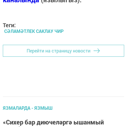
Теги:
СӘЛАМӘТЛЕК САКЛАУ ЧИР
Перейти на страницу новости
ЯЗМАЛАРДА - ЯЗМЫШ
«Сихер бар диючеләргә ышанмый