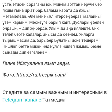
үсте, әтисен сораганы юк. Минем арттан йөрүче бер
яхшы гына ир-ат бар, балама карата да яхшы
мөгамәләдә. Әле менә «Ял итәрсең бераз, малайны
үзем карыйм, Мәскәүгә барып кайт. Дусларың белән
очраш», – дип җибәрде. Улым да аңа ияләште, бик
теләп бергә калалар, анысы да сөенәм. Уйларга
тырышмасам да, барыбер Булатны искә төшерәм.
Нишләп бетте микән инде ул? Нишләп язмыш безне
сынады дип өзгәләнәм.
Гөлия Ибатуллина язып алды.
Фото: https://ru.freepik.com/
Следите за самым важным и интересным в
Telegram-канале
Татмедиа