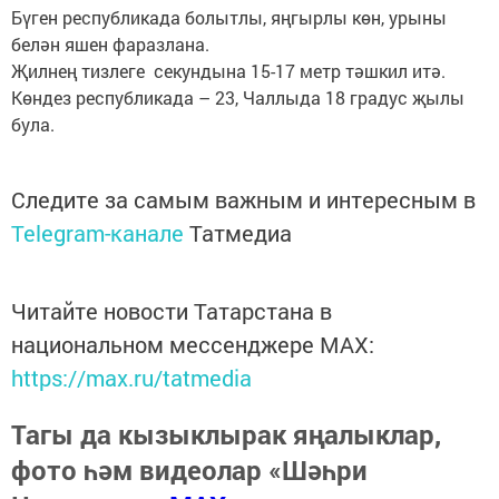
Бүген республикада болытлы, яңгырлы көн, урыны
белән яшен фаразлана.
Җилнең тизлеге секундына 15-17 метр тәшкил итә.
Көндез республикада – 23, Чаллыда 18 градус җылы
була.
Следите за самым важным и интересным в
Telegram-канале
Татмедиа
Читайте новости Татарстана в
национальном мессенджере MАХ:
https://max.ru/tatmedia
Тагы да кызыклырак яңалыклар,
фото һәм видеолар «Шәһри