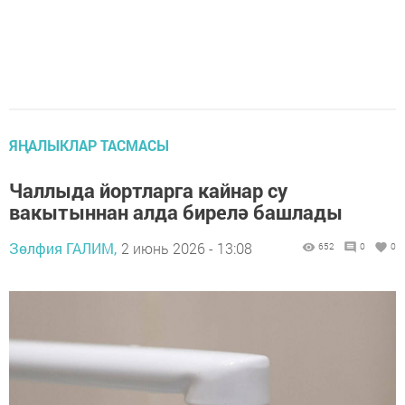
ЯҢАЛЫКЛАР ТАСМАСЫ
Чаллыда йортларга кайнар су
вакытыннан алда бирелә башлады
Зөлфия ГАЛИМ,
2 июнь 2026 - 13:08
652
0
0