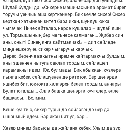
үзгәрми, күз тию яисә сихер-фәләне бар дип уйладым.
Шулай булды да! «Сихерне машинасында аромат биреп
торучы уенчык аша керткәннәр. Бик көчле сихер! Сихер
керткән хатыннан китеп бара икән, шундук юкка
чыгачак. Ничек әйтәләр, нәрсә кушалар – шулай яши
ул. Тормышының бер мәгънәсе калмаган... Җибәр син
аны, оныт! Синең янга кайтмаячак!» – дип сөйләде
миңа өшкерүче, сихер чыгаручы карчык.
Дөрес, беренче вакытны иремне кайтармакчы булдым,
аны эшеннән чыгуга саклап тордым, сөйләшеп
карамакчы идем. Юк, булмады! Бик ябыккан, күзләре
пыяла кебек, сөйләшүенең дә рәте юк. Бер шәһәрдә
яшибез бит, юк-юкта хәлләрен белеп тордым, аннары
Булат югалды... Әллә башка шәһәргә күчтеләр, әллә
башкасы... Белмим.
Кеше күз тию, сихер турында сөйләгәндә бер дә
ышанмый идем. Бар икән бит ул, бар...
Хәзер минем барысы да җайлана кебек. Улым да зур