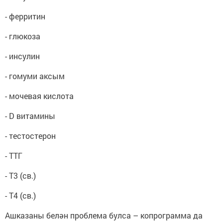
- ферритин
- глюкоза
- инсулин
- гомуми аксым
- мочевая кислота
- D витамины
- тестостерон
- ТТГ
- Т3 (св.)
- Т4 (св.)
Ашказаны белән проблема булса – копрограмма да