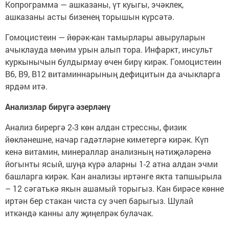
Копрограмма — ашказаны, үт куыгы, эчәклек,
ашказаны асты бизенең торышын күрсәтә.
Гомоцистеин — йөрәк-кан тамырлары авыруларын
ачыклауда мөһим урын алып тора. Инфаркт, инсульт
куркынычын булдырмау өчен бирү кирәк. Гомоцистеин
В6, В9, В12 витаминнарының дефицитын да ачыкларга
ярдәм итә.
Анализлар бирүгә әзерләнү
Анализ бирергә 2-3 көн алдан стрессны, физик
йөкләнешне, начар гадәтләрне киметергә кирәк. Күп
кенә витамин, минераллар анализның нәтиҗәләренә
йогынты ясый, шуңа күрә аларны 1-2 атна алдан эчми
башларга кирәк. Кан анализы иртәнге якта тапшырыла
– 12 сәгатькә якын ашамый торыгыз. Кан бирәсе көнне
иртән бер стакан чиста су эчеп барыгыз. Шулай
иткәндә канны алу җиңелрәк булачак.