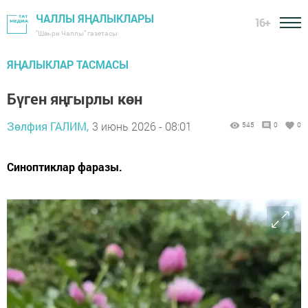
ЧАЛЛЫ ЯҢАЛЫКЛАРЫ
16+
"Шәһри Чаллы" газетасы
ЯҢАЛЫКЛАР ТАСМАСЫ
Бүген яңгырлы көн
Зөлфия ГАЛИМ,
3 июнь 2026 - 08:01
545
0
0
Синоптиклар фаразы.