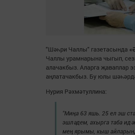
"Шәһри Чаллы" газетасында
«
Чаллы урамнарына чыгып, сез
алачакбыз. Аларга җаваплар э
аңлатачакбыз. Бу юлы шәһәрд
Нурия Рәхмәтуллина:
"Миңа 63 яшь. 25 ел эш ст
эшләдем, ахырга таба идә
мең ярымы, кыш айларында