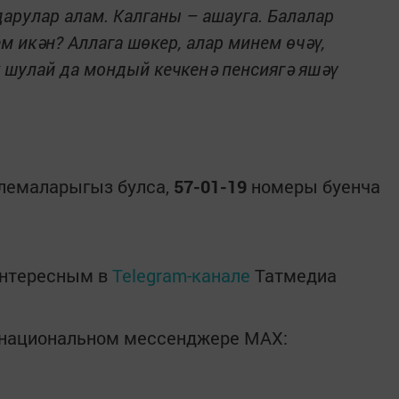
дарулар алам. Калганы – ашауга. Балалар
м икән? Аллага шөкер, алар минем өчәү,
ик шулай да мондый кечкенә пенсиягә яшәү
лемаларыгыз булса,
57-01-19
номеры буенча
интересным в
Telegram-канале
Татмедиа
в национальном мессенджере MАХ: