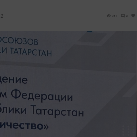
22
951
0