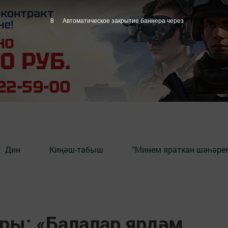
6
Автоматическое закрытие баннера через
Дин
Киңәш-табыш
"Минем яраткан шәһәрем
ры: «Балалар ярдәм