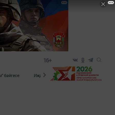
16+
" бәйгесе
Иҗат
Реклама
Онлайн язы