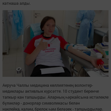
катнаша алды.
Аеруча Чаллы медицина көллиятенең волонтер-
медиклары активлык күрсәтте. 10 студент беренче
тапкыр кан тапшырды. Аларның һәркайсына истәлекле
бүләкләр - донорлар символикасы белән
наклейка, каләм, брелок һәм беләзек - тапшырдылар.