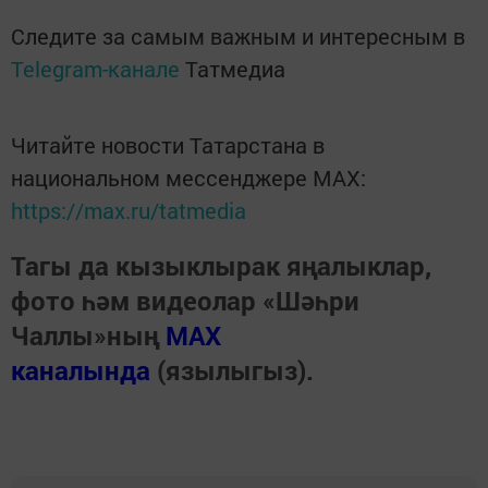
Следите за самым важным и интересным в
Telegram-канале
Татмедиа
Читайте новости Татарстана в
национальном мессенджере MАХ:
https://max.ru/tatmedia
Тагы да кызыклырак яңалыклар,
фото һәм видеолар «Шәһри
Чаллы»ның
MAX
каналында
(язылыгыз).