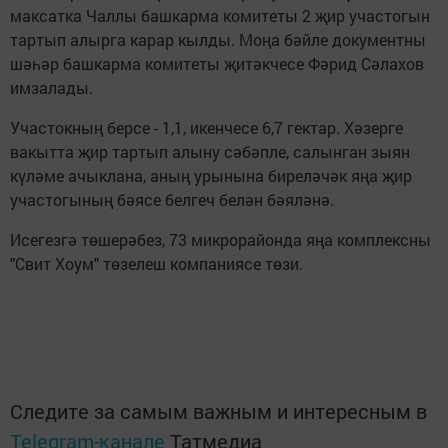
максатка Чаллы башкарма комитеты 2 җир участогын
тартып алырга карар кылды. Моңа бәйле документны
шәһәр башкарма комитеты җитәкчесе Фәрид Сәлахов
имзалады.
Участокның берсе - 1,1, икенчесе 6,7 гектар. Хәзерге
вакытта җир тартып алыну сәбәпле, салынган зыян
күләме ачыклана, аның урынына биреләчәк яңа җир
участогының бәясе белгеч белән бәяләнә.
Исегезгә төшерәбез, 73 микрорайонда яңа комплексны
"Свит Хоум" төзелеш компаниясе төзи.
Следите за самым важным и интересным в
Telegram-канале
Татмедиа