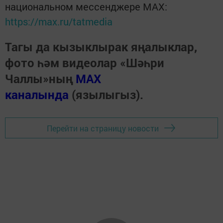
национальном мессенджере MАХ:
https://max.ru/tatmedia
Тагы да кызыклырак яңалыклар,
фото һәм видеолар «Шәһри
Чаллы»ның
MAX
каналында
(язылыгыз).
Перейти на страницу новости