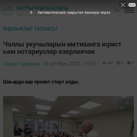
ЧАЛЛЫ ЯҢАЛЫКЛАРЫ
16+
5
Автоматическое закрытие баннера через
"Шәһри Чаллы" газетасы
ЯҢАЛЫКЛАР ТАСМАСЫ
Чаллы укучыларын имтиханга юрист
һәм нотариуслар әзерләячәк
Сәрия Гарипова,
18 октябрь 2023 - 15:47
986
0
0
Шәһәрдә яңа проект старт алды.