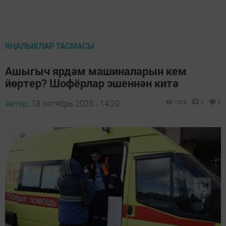
ЯҢАЛЫКЛАР ТАСМАСЫ
Ашыгыч ярдәм машиналарын кем
йөртер? Шофёрлар эшеннән китә
автор,
18 октябрь 2023 - 14:20
1026
0
0