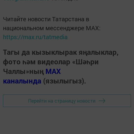
Читайте новости Татарстана в
национальном мессенджере MАХ:
https://max.ru/tatmedia
Тагы да кызыклырак яңалыклар,
фото һәм видеолар «Шәһри
Чаллы»ның
MAX
каналында
(язылыгыз).
Перейти на страницу новости