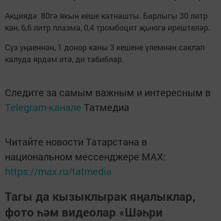
Акциядә 80гә якын кеше катнашты. Барлыгы 30 литр
кан, 6,6 литр плазма, 0,4 тромбоцит җыюга ирештеләр.
Сүз уңаеннан, 1 донор каны 3 кешене үлемнән саклап
калуда ярдәм итә, ди табиблар.
Следите за самым важным и интересным в
Telegram-канале
Татмедиа
Читайте новости Татарстана в
национальном мессенджере MАХ:
https://max.ru/tatmedia
Тагы да кызыклырак яңалыклар,
фото һәм видеолар «Шәһри