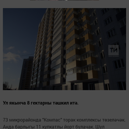
Ул якынча 8 гектарны тәшкил итә.
73 микрорайонда "Компас" торак комплексы төзеләчәк.
Анда барлыгы 11 күпкатлы йорт булачак. Шул