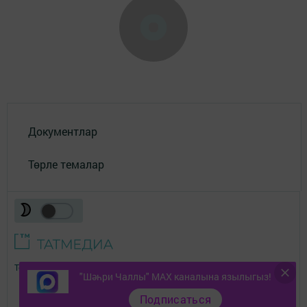
Документлар
Төрле темалар
Телефон АО «ТАТМЕДИА»:
(843) 222 09 84
"Шәһри Чаллы" MAX каналына язылыгыз!
16+
Подписаться