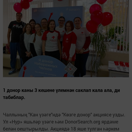
1 донор каны 3 кешене үлемнән саклап кала ала, ди
табиблар.
Чаллының "Кан үзәге"ндә "Көзге донор" акциясе узды.
Ул «Нур» яшьләр үзәге һәм DonorSearch.org ярдәме
белән оештырылды. Акциядә 18 яше тулган һәркем