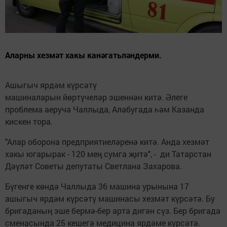
Аларны хезмәт хакы канәгатьләндерми.
Ашыгыч ярдәм күрсәтү
машиналарын йөртүчеләр эшеннән китә. Әлеге
проблема аеруча Чаллыда, Алабугада һәм Казанда
кискен тора.
"Алар оборона предприятиеләренә китә. Анда хезмәт
хакы югарырак - 120 мең сумга җитә", - ди Татарстан
Дәүләт Советы депутаты Светлана Захарова.
Бүгенге көндә Чаллыда 36 машина урынына 17
ашыгыч ярдәм күрсәтү машинасы хезмәт күрсәтә. Бу
бригаданың эше бермә-бер арта дигән сүз. Бер бригада
сменасында 25 кешегә медицина ярдәме күрсәтә.