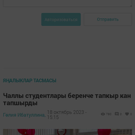
Отправить
Авторизоваться
ЯҢАЛЫКЛАР ТАСМАСЫ
Чаллы студентлары беренче тапкыр кан
тапшырды
18 октябрь 2023 -
Гөлия Ибатуллина,
780
0
0
15:15