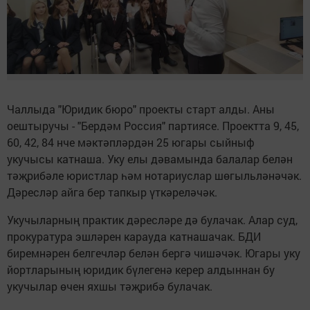
Чаллыда "Юридик бюро" проекты старт алды. Аны
оештыручы - "Бердәм Россия" партиясе. Проектта 9, 45,
60, 42, 84 нче мәктәпләрдән 25 югары сыйныф
укучысы катнаша. Уку елы дәвамында балалар белән
тәҗрибәле юристлар һәм нотариуслар шөгыльләнәчәк.
Дәресләр айга бер тапкыр үткәреләчәк.
Укучыларның практик дәресләре дә булачак. Алар суд,
прокуратура эшләрен карауда катнашачак. БДИ
биремнәрен белгечләр белән бергә чишәчәк. Югары уку
йортларының юридик бүлегенә керер алдыннан бу
укучылар өчен яхшы тәҗрибә булачак.