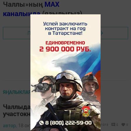
Чаллы»ның
MAX
каналында
(язылыгыз).
Перейти на страницу новости
ЯҢАЛЫКЛАР ТАСМАСЫ
Чаллыда күпкатлы йорт өчен 2
участокны тартып алалар
автор,
18 октябрь 2023 - 15:05
1013
0
0