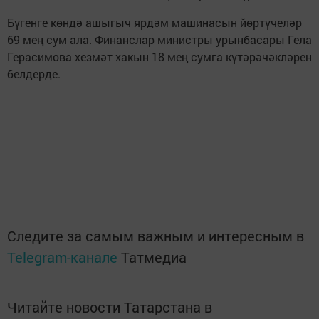
Бүгенге көндә ашыгыч ярдәм машинасын йөртүчеләр
69 мең сум ала. Финанслар министры урынбасары Гела
Герасимова хезмәт хакын 18 мең сумга күтәрәчәкләрен
белдерде.
Следите за самым важным и интересным в
Telegram-канале
Татмедиа
Читайте новости Татарстана в