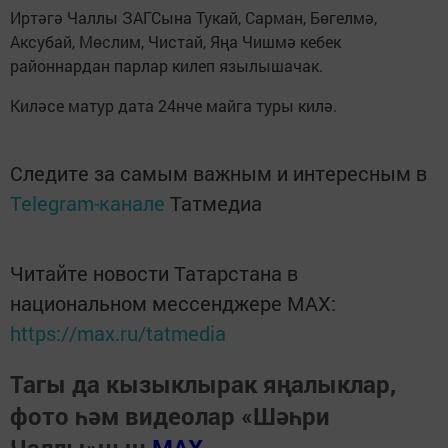
Иртәгә Чаллы ЗАГСына Тукай, Сарман, Бөгелмә,
Аксубай, Мөслим, Чистай, Яңа Чишмә кебек
районнардан парлар килеп язылышачак.
Киләсе матур дата 24нче майга туры килә.
Следите за самым важным и интересным в
Telegram-канале
Татмедиа
Читайте новости Татарстана в
национальном мессенджере MАХ:
https://max.ru/tatmedia
Тагы да кызыклырак яңалыклар,
фото һәм видеолар «Шәһри
Чаллы»ның
MAX