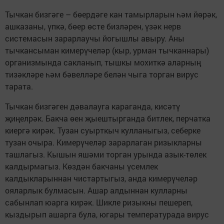
Тычкан бизгәге – бөердәге кан тамырларын һәм йөрәк,
ашказаны, үпкә, бөер өсте бизләрен, үзәк нерв
системасын зарарлаучы йогышлы авыру. Аны
тычкансыман кимерүчеләр (кыр, урман тычканнары)
организмында сакланып, тышкы мохиткә аларның
тизәкләре һәм бәвелләре белән чыга торган вирус
тарата.
Тычкан бизгәген дәвалауга караганда, кисәтү
җиңелрәк. Бакча өен җыештырганда битлек, перчатка
киергә кирәк. Тузан суырткыч кулланыгыз, себерке
тузан очыра. Кимерүчеләр зарарлаган ризыкларны
ташлагыз. Кышын яшәми торган урында азык-төлек
калдырмагыз. Көздән бакчаны үсемлек
калдыкларыннан чистартыгыз, анда кимерүчеләр
ояларлык булмасын. Ашар алдыннан кулларны
сабынлап юарга кирәк. Шикле ризыкны пешереп,
кыздырып ашарга була, югары температурада вирус