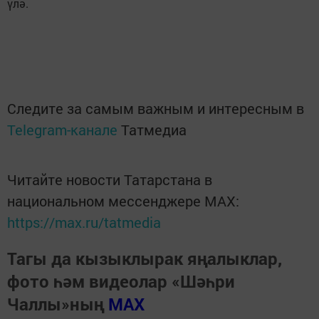
үлә.
Следите за самым важным и интересным в
Telegram-канале
Татмедиа
Читайте новости Татарстана в
национальном мессенджере MАХ:
https://max.ru/tatmedia
Тагы да кызыклырак яңалыклар,
фото һәм видеолар «Шәһри
Чаллы»ның
MAX