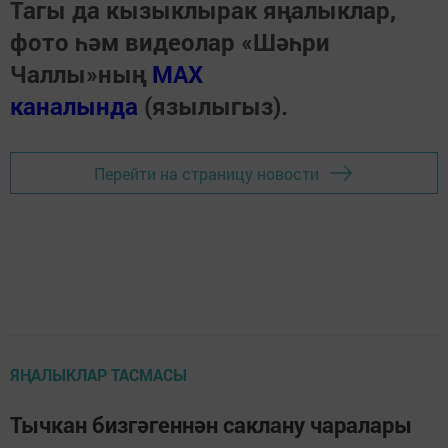
Тагы да кызыклырак яңалыклар,
фото һәм видеолар «Шәһри
Чаллы»ның
MAX
каналында
(язылыгыз).
Перейти на страницу новости
ЯҢАЛЫКЛАР ТАСМАСЫ
Тычкан бизгәгеннән саклану чаралары