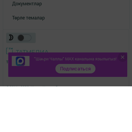
Документлар
Төрле темалар
"Шәһри Чаллы" MAX каналына язылыгыз!
Телефон АО «ТАТМЕДИА»:
(843) 222 09 84
Подписаться
16+
© 2011 - 2026. Шәһри Чаллы. Все права защищены.
© ТАТМЕДИА. Все материалы, размещенные на сайте, защищены
законом.
Перепечатка, воспроизведение и распространение в любом объеме
информации,
размещенной на сайте, возможна только с письменного согласия
редакций СМИ.
При поддержке Республиканского агентства по печати и массовым
коммуникациям.