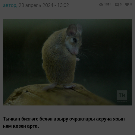
автор,
23 апрель 2024 - 13:02
1084
0
0
Тычкан бизгәге белән авыру очраклары аеруча язын
һәм көзен арта.