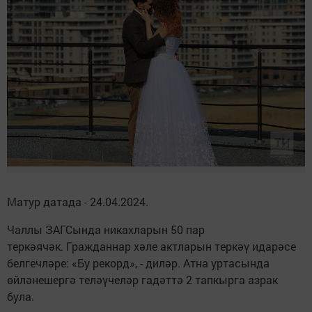
Матур датада - 24.04.2024.
Чаллы ЗАГСында никахларын 50 пар
теркәячәк. Гражданнар хәле актларын теркәү идарәсе
белгечләре: «Бу рекорд», - диләр. Атна уртасында
өйләнешергә теләүчеләр гадәттә 2 тапкырга азрак
була.