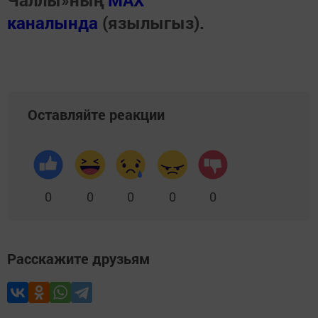
каналында
(язылыгыз).
Оставляйте реакции
0
0
0
0
0
Расскажите друзьям