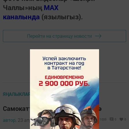
Чаллы»ның
MAX
каналында
(язылыгыз).
Перейти на страницу новости
ЯҢАЛЫКЛАР ТАСМАСЫ
Самокатта йөрүчеләргә көн бетә
автор,
23 апрель 2024 - 13:33
1033
0
0