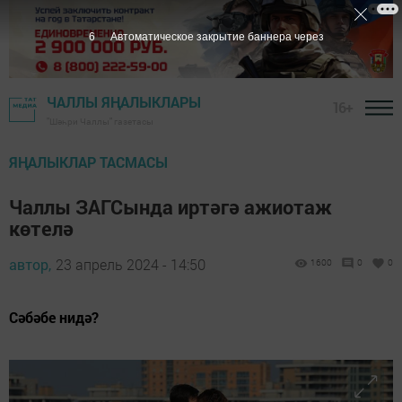
5
Автоматическое закрытие баннера через
ЧАЛЛЫ ЯҢАЛЫКЛАРЫ
16+
"Шәһри Чаллы" газетасы
ЯҢАЛЫКЛАР ТАСМАСЫ
Чаллы ЗАГСында иртәгә ажиотаж
көтелә
автор,
23 апрель 2024 - 14:50
1600
0
0
Сәбәбе нидә?