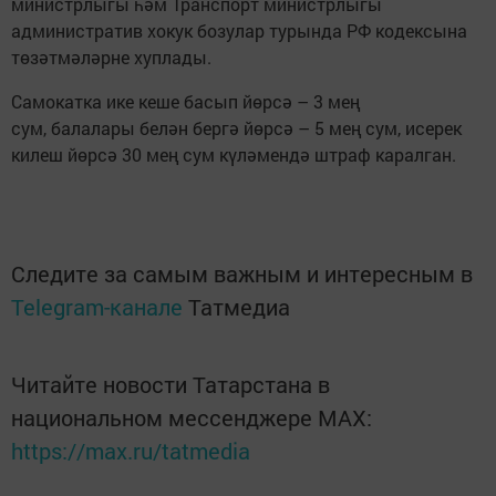
министрлыгы һәм Транспорт министрлыгы
административ хокук бозулар турында РФ кодексына
төзәтмәләрне хуплады.
Самокатка ике кеше басып йөрсә – 3 мең
сум, балалары белән бергә йөрсә – 5 мең сум, исерек
килеш йөрсә 30 мең сум күләмендә штраф каралган.
Следите за самым важным и интересным в
Telegram-канале
Татмедиа
Читайте новости Татарстана в
национальном мессенджере MАХ:
https://max.ru/tatmedia