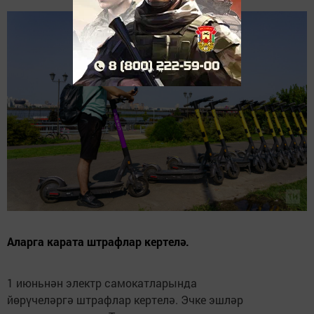
Аларга карата штрафлар кертелә.
1 июньнән электр самокатларында
йөрүчеләргә штрафлар кертелә. Эчке эшләр