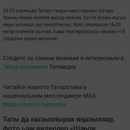
23-24 апрельдә Татарстанда һава торышы үзгәрә.
Урыны белән яшенле яңгыр явачак. Хәтта бозлы яңгыр
явуы ихтимал, ди синоптиклар. Җил секундына 15-20
метр тизлектә исәчәк. Һава температурасы көндез +18
градуска кадәр җитәчәк.
Следите за самым важным и интересным в
Telegram-канале
Татмедиа
Читайте новости Татарстана в
национальном мессенджере MАХ:
https://max.ru/tatmedia
Тагы да кызыклырак яңалыклар,
фото һәм видеолар «Шәһри