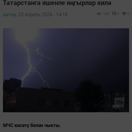
Татарстанга яшенле яңгырлар килә
автор,
23 апрель 2024 - 14:18
1125
0
0
МЧС кисәтү белән чыкты.