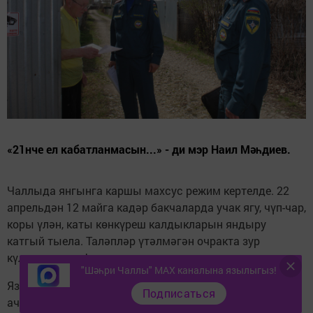
«21нче ел кабатланмасын...» - ди мэр Наил Мәһдиев.
Чаллыда янгынга каршы махсус режим кертелде. 22
апрельдән 12 майга кадәр бакчаларда учак ягу, чүп-чар,
коры үлән, каты көнкүреш калдыкларын яндыру
катгый тыела. Таләпләр үтәлмәгән очракта зур
күләмдә штрафлар салыначак.
"Шәһри Чаллы" MAX каналына язылыгыз!
Яз иртә килү сәбәпле, бакчачылар сезонны иртәрәк
Подписаться
ачып җибәрде. Бакчачылык ширкәтенең кайсына