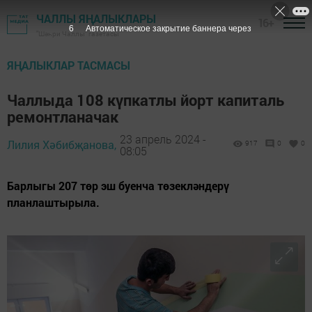
ЧАЛЛЫ ЯҢАЛЫКЛАРЫ
16+
5
Автоматическое закрытие баннера через
"Шәһри Чаллы" газетасы
ЯҢАЛЫКЛАР ТАСМАСЫ
Чаллыда 108 күпкатлы йорт капиталь
ремонтланачак
23 апрель 2024 -
Лилия Хәбибҗанова,
917
0
0
08:05
Барлыгы 207 төр эш буенча төзекләндерү
планлаштырыла.