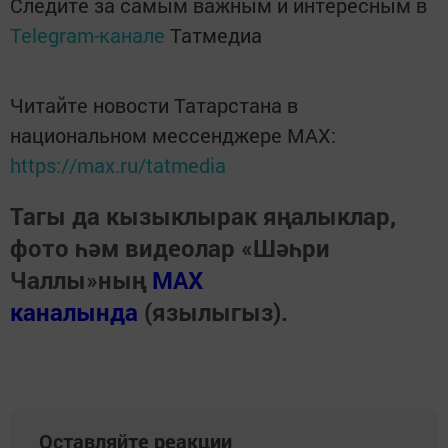
Следите за самым важным и интересным в
Telegram-канале
Татмедиа
Читайте новости Татарстана в
национальном мессенджере MАХ:
https://max.ru/tatmedia
Тагы да кызыклырак яңалыклар,
фото һәм видеолар «Шәһри
Чаллы»ның
MAX
каналында
(язылыгыз).
Оставляйте реакции