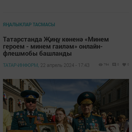
ЯҢАЛЫКЛАР ТАСМАСЫ
Татарстанда Җиңү көненә «Минем
героем - минем гаиләм» онлайн-
флешмобы башланды
ТАТАР-ИНФОРМ,
22 апрель 2024 - 17:43
794
0
0