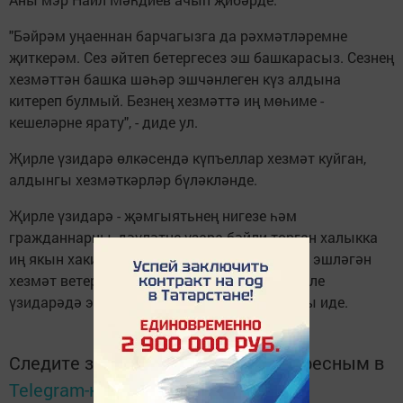
"Бәйрәм уңаеннан барчагызга да рәхмәтләремне
җиткерәм. Сез әйтеп бетергесез эш башкарасыз. Сезнең
хезмәттән башка шәһәр эшчәнлеген күз алдына
китереп булмый. Безнең хезмәттә иң мөһиме -
кешеләрне ярату", - диде ул.
Җирле үзидарә өлкәсендә күпъеллар хезмәт куйган,
алдынгы хезмәткәрләр бүләкләнде.
Җирле үзидарә - җәмгыятьнең нигезе һәм
гражданнарны, дәүләтне үзара бәйли торган халыкка
иң якын хакимият. Очрашуга төрле елларда эшләгән
хезмәт ветераннары һәм бүгенге көндә җирле
үзидарәдә эшләүче хезмәткәрләр чакырулы иде.
Следите за самым важным и интересным в
Telegram-канале
Татмедиа