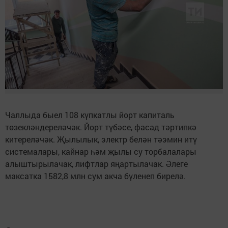
Чаллыда быел 108 күпкатлы йорт капиталь
төзекләндереләчәк. Йорт түбәсе, фасад тәртипкә
китереләчәк. Җылылык, электр белән тәэмин итү
системалары, кайнар һәм җылы су торбалалары
алыштырылачак, лифтлар яңартылачак. Әлеге
максатка 1582,8 млн сум акча бүленеп бирелә.