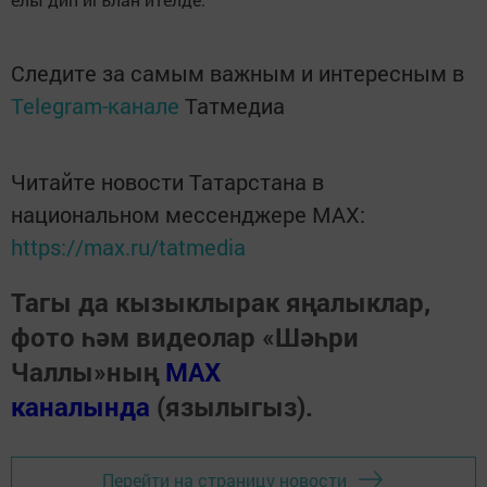
Следите за самым важным и интересным в
Telegram-канале
Татмедиа
Читайте новости Татарстана в
национальном мессенджере MАХ:
https://max.ru/tatmedia
Тагы да кызыклырак яңалыклар,
фото һәм видеолар «Шәһри
Чаллы»ның
MAX
каналында
(язылыгыз).
Перейти на страницу новости