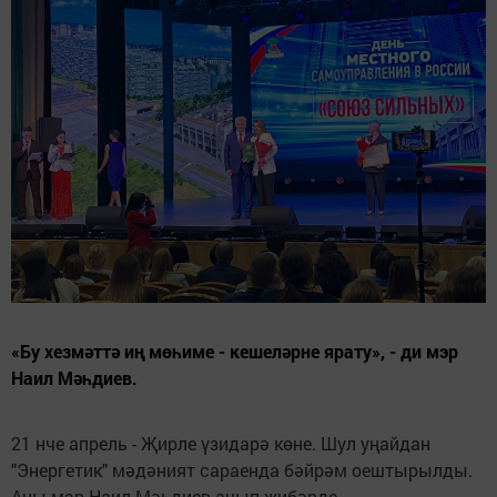
«Бу хезмәттә иң мөһиме - кешеләрне ярату», - ди мэр
Наил Мәһдиев.
21 нче апрель - Җирле үзидарә көне. Шул уңайдан
"Энергетик" мәдәният сараенда бәйрәм оештырылды.
Аны мэр Наил Мәһдиев ачып җибәрде.