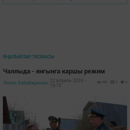
ЯҢАЛЫКЛАР ТАСМАСЫ
Чаллыда - янгынга каршы режим
22 апрель 2024 -
Лилия Хәбибҗанова,
890
0
0
16:15