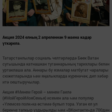
Акция 2024 елның 2 апреленнән 9 маена кадәр
үткәрелә.
Татарстанлылар социаль челтәрләрдә Бөек Ватан
сугышында катнашкан туганнарының тарихлары белән
уртаклаша ала. Аннары бу язмалар матбугат чаралары
сюжетларында һәм яңалыкларда күренәчәк, дип хәбәр
итә оештыручылар.
Акция #Минем Герой – минем Гаилә
(#МойГеройМояСемья) исемен ала һәм популяр
«Үлемсез полк»ка өстәмә булып тора. Узган ел ул
беренче тапкыр уздырылды һәм «ВКонтакте»да 700дән