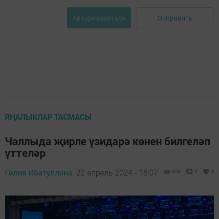
Отправить
Авторизоваться
ЯҢАЛЫКЛАР ТАСМАСЫ
Чаллыда җирле үзидарә көнен билгеләп
үттеләр
Гөлия Ибатуллина,
22 апрель 2024 - 18:07
858
0
0