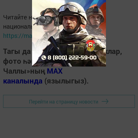
Читайте новости Татарстана в
национальном мессенджере MАХ:
https://max.ru/tatmedia
Тагы да кызыклырак яңалыклар,
фото һәм видеолар «Шәһри
Чаллы»ның
MAX
каналында
(язылыгыз).
Перейти на страницу новости