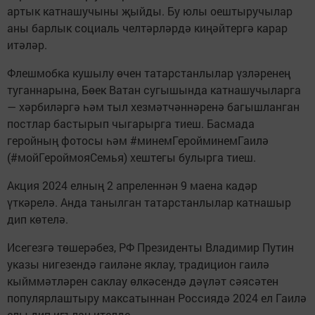
артык катнашучыны җыйды. Бу юлы оештыручылар
аны барлык социаль челтәрләрдә киңәйтергә карар
итәләр.
Флешмобка кушылу өчен татарстанлылар үзләренең
туганнарына, Бөек Ватан сугышында катнашучыларга
— хәрбиләргә һәм тыл хезмәтчәннәренә багышланган
постлар бастырып чыгарырга тиеш. Басмада
геройның фотосы һәм #минемГеройминемГаилә
(#мойГероймояСемья) хештегы булырга тиеш.
Акция 2024 елның 2 апреленнән 9 маена кадәр
үткәрелә. Анда танылган татарстанлылар катнашыр
дип көтелә.
Исегезгә төшерәбез, РФ Президенты Владимир Путин
указы нигезендә гаиләне яклау, традицион гаилә
кыйммәтләрен саклау өлкәсендә дәүләт сәясәтен
популярлаштыру максатыннан Россиядә 2024 ел Гаилә
елы дип игълан ителде.