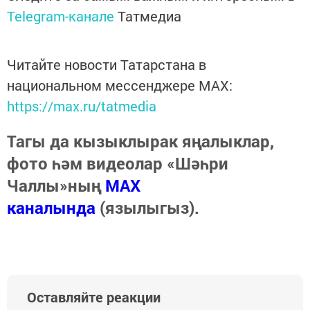
Telegram-канале
Татмедиа
Читайте новости Татарстана в
национальном мессенджере MАХ:
https://max.ru/tatmedia
Тагы да кызыклырак яңалыклар,
фото һәм видеолар «Шәһри
Чаллы»ның
MAX
каналында
(язылыгыз).
Оставляйте реакции