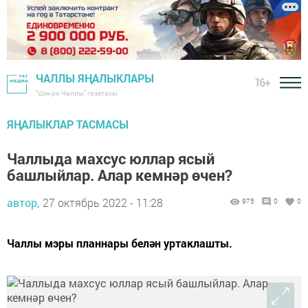
ЧАЛЛЫ ЯҢАЛЫКЛАРЫ
16+
"Шәһри Чаллы" газетасы
ЯҢАЛЫКЛАР ТАСМАСЫ
Чаллыда махсус юллар ясый
башлыйлар. Алар кемнәр өчен?
автор,
27 октябрь 2022 - 11:28
975
0
0
Чаллы мэры планнары белән уртаклашты.