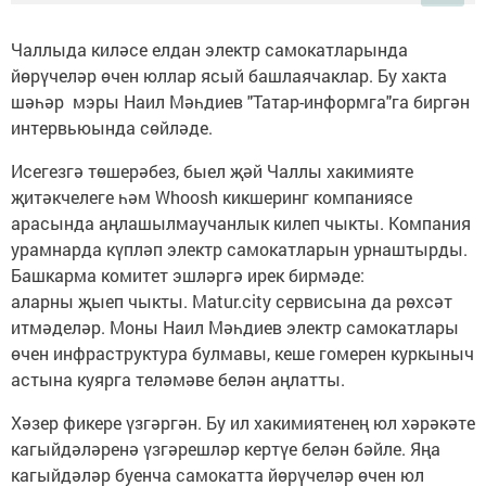
Чаллыда киләсе елдан электр самокатларында
йөрүчеләр өчен юллар ясый башлаячаклар. Бу хакта
шәһәр мэры Наил Мәһдиев "Татар-информга"га биргән
интервьюында сөйләде.
Исегезгә төшерәбез, быел җәй Чаллы хакимияте
җитәкчелеге һәм Whoosh кикшеринг компаниясе
арасында аңлашылмаучанлык килеп чыкты. Компания
урамнарда күпләп электр самокатларын урнаштырды.
Башкарма комитет эшләргә ирек бирмәде:
аларны җыеп чыкты. Matur.city сервисына да рөхсәт
итмәделәр. Моны Наил Мәһдиев электр самокатлары
өчен инфраструктура булмавы, кеше гомерен куркыныч
астына куярга теләмәве белән аңлатты.
Хәзер фикере үзгәргән. Бу ил хакимиятенең юл хәрәкәте
кагыйдәләренә үзгәрешләр кертүе белән бәйле. Яңа
кагыйдәләр буенча самокатта йөрүчеләр өчен юл