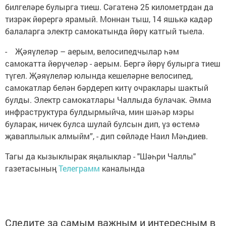
билгеләре булырга тиеш. Сәгатенә 25 километрдан да
тизрәк йөрергә ярамый. Моннан тыш, 14 яшькә кадәр
балаларга электр самокатында йөрү катгый тыела.
- Җәяүлеләр – аерым, велосипедчылар һәм
самокатта йөрүчеләр - аерым. Бергә йөрү булырга тиеш
түгел. Җәяүлеләр юлында кешеләрне велосипед,
самокатлар белән бәрдереп китү очраклары шактый
булды. Электр самокатлары Чаллыда булачак. Әмма
инфраструктура булдырмыйча, мин шәһәр мэры
буларак, ничек булса шулай булсын дип, үз өстемә
җаваплылык алмыйм”, - дип сөйләде Наил Мәһдиев.
Тагы да кызыклырак яңалыклар - "Шәһри Чаллы"
газетасының
Телеграмм
каналында
Следите за самым важным и интересным в