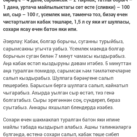
1 данә, уртача майлылыктагы сөт өсте (сливки) – 100
мл, сыр – 100 г, үсемлек мае, тәменчә тоз, бизәү өчен
чистартылган кабак төшләре, 1,5 л су яки ит шулпасы,
сохари ясау өчен батон яки ипи.
Әзерләү: Кабак, болгар борычы, суганны турыйбыз,
сарымсакны угычта уабыз. Үсемлек маенда болгар
борычын суган белән 7 минут чамасы кыздырабыз.
Аңа кабак өстәп кыздыруны дәвам итәбез. 5 минуттан
аңа туралган помидор, сарымсак һәм тәмләткечләрне
салып кыздырабыз. Шулпага бәрәңгене салып
пешерәбез. Барысын бергә шулпага салып, кайнатып
чыгарабыз. Ахырда уылган сыр өстәп, тиз генә
болгатабыз. Сыры эрегәннән соң, сүндереп, бераз
суытабыз. Аннары яхшылап блендерда изәбез.
Сохари өчен шакмаклап туралган батон яки ипине
майлы табада кыздырып алабыз. Ашны тәлинкәләргә
бүлгәндә, өстенә сохари салып, кабак төше сибеп