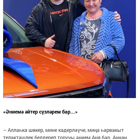
«Әниемә әйтер сүзләрем бар...»
– Аллаһка шөкер, мине кадерләүче, миңа һәрвакыт
теләктәшлек белдереп торучы әнием Аня бар. Аннан