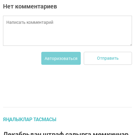
Нет комментариев
Отправить
Авторизоваться
ЯҢАЛЫКЛАР ТАСМАСЫ
Декабрьдән штраф салырга мөмкиннәр.