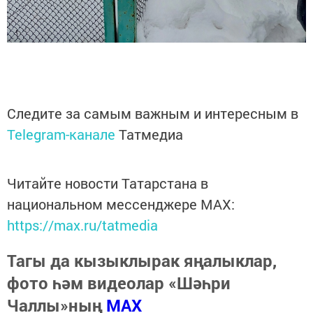
Следите за самым важным и интересным в
Telegram-канале
Татмедиа
Читайте новости Татарстана в
национальном мессенджере MАХ:
https://max.ru/tatmedia
Тагы да кызыклырак яңалыклар,
фото һәм видеолар «Шәһри
Чаллы»ның
MAX