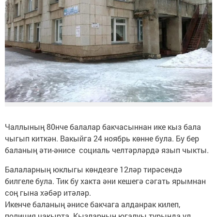
Чаллының 80нче балалар бакчасыннан ике кыз бала
чыгып киткән. Вакыйга 24 ноябрь көнне була. Бу бер
баланың әти-әнисе социаль челтәрләрдә язып чыкты.
Балаларның юклыгы көндезге 12ләр тирәсендә
билгеле була. Тик бу хакта әни кешегә сәгать ярымнан
соң гына хәбәр итәләр.
Икенче баланың әнисе бакчага алданрак килеп,
полиция чакырта. Кызларның югалуы турында ул