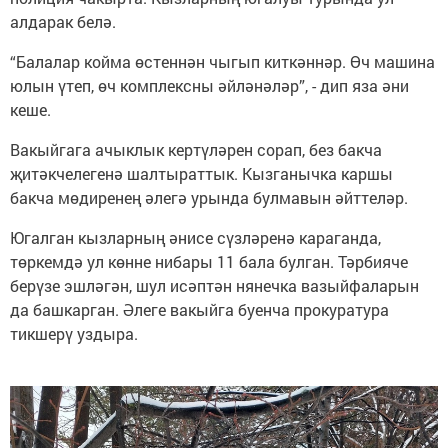
алдарак белә.
“Балалар койма өстеннән чыгып киткәннәр. Өч машина
юлын үтеп, өч комплексны әйләнәләр”, - дип яза әни
кеше.
Вакыйгага ачыклык кертүләрен сорап, без бакча
җитәкчелегенә шалтыраттык. Кызганычка каршы
бакча мөдиренең әлегә урында булмавын әйттеләр.
Югалган кызларның әнисе сүзләренә караганда,
төркемдә ул көнне нибары 11 бала булган. Тәрбияче
берүзе эшләгән, шул исәптән нянечка вазыйфаларын
да башкарган. Әлеге вакыйга буенча прокуратура
тикшерү уздыра.