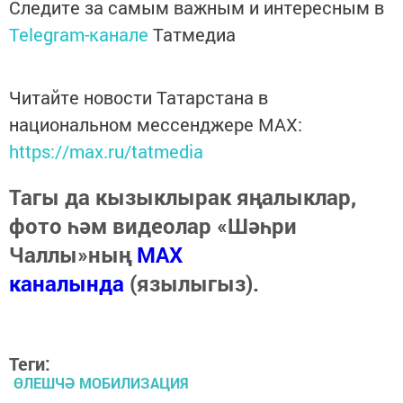
Следите за самым важным и интересным в
Telegram-канале
Татмедиа
Читайте новости Татарстана в
национальном мессенджере MАХ:
https://max.ru/tatmedia
Тагы да кызыклырак яңалыклар,
фото һәм видеолар «Шәһри
Чаллы»ның
MAX
каналында
(язылыгыз).
Теги:
ӨЛЕШЧӘ МОБИЛИЗАЦИЯ