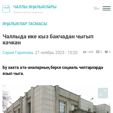
ЧАЛЛЫ ЯҢАЛЫКЛАРЫ
16+
"Шәһри Чаллы" газетасы
ЯҢАЛЫКЛАР ТАСМАСЫ
Чаллыда ике кыз бакчадан чыгып
качкан
Сәрия Гарипова,
27 ноябрь 2023 - 10:20
1409
0
0
Бу хакта ата-аналарның берсе социаль челтәрләрдә
язып чыга.