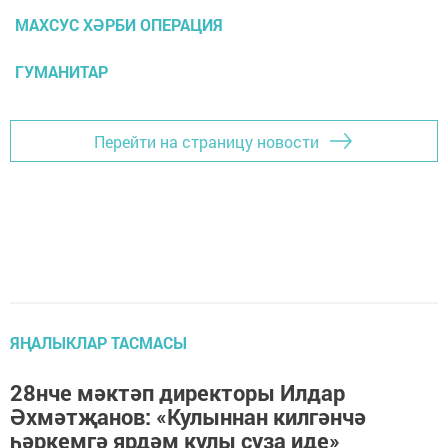
МАХСУС ХӘРБИ ОПЕРАЦИЯ
ГУМАНИТАР
Перейти на страницу новости
ЯҢАЛЫКЛАР ТАСМАСЫ
28нче мәктәп директоры Илдар
Әхмәтҗанов: «Кулыннан килгәнчә
һәркемгә ярдәм кулы суза иде»