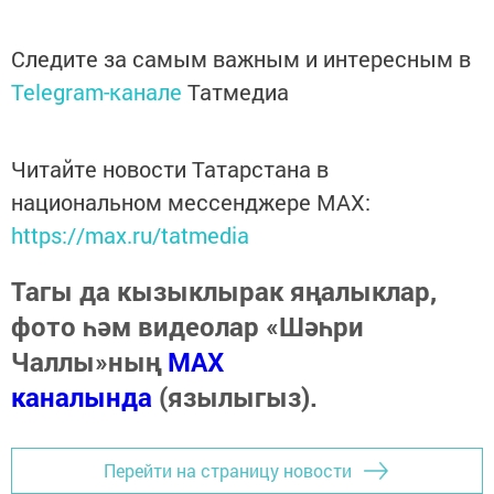
Следите за самым важным и интересным в
Telegram-канале
Татмедиа
Читайте новости Татарстана в
национальном мессенджере MАХ:
https://max.ru/tatmedia
Тагы да кызыклырак яңалыклар,
фото һәм видеолар «Шәһри
Чаллы»ның
MAX
каналында
(язылыгыз).
Перейти на страницу новости