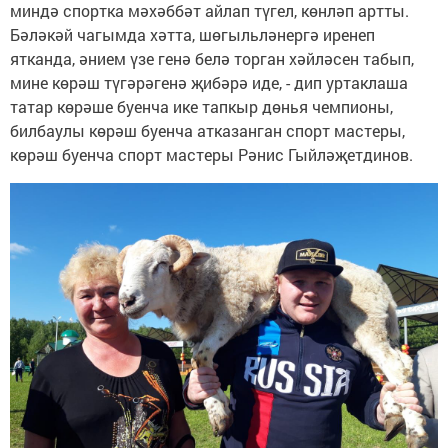
миндә спортка мәхәббәт айлап түгел, көнләп артты.
Бәләкәй чагымда хәтта, шөгыльләнергә иренеп
ятканда, әнием үзе генә белә торган хәйләсен табып,
мине көрәш түгәрәгенә җибәрә иде, - дип уртаклаша
татар көрәше буенча ике тапкыр дөнья чемпионы,
билбаулы көрәш буенча атказанган спорт мастеры,
көрәш буенча спорт мастеры Рәнис Гыйләҗетдинов.