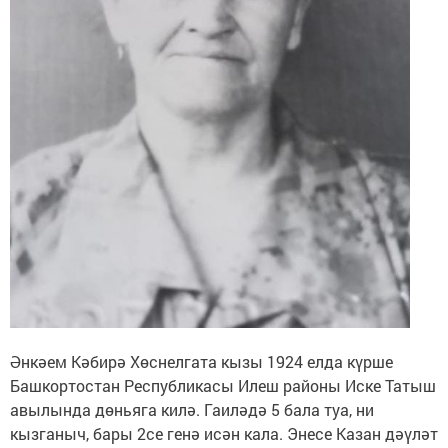
Әнкәем Кәбирә Хөснелгата кызы 1924 елда күрше
Башкортостан Республикасы Илеш районы Иске Татыш
авылында дөньяга килә. Гаиләдә 5 бала туа, ни
кызганыч, бары 2се генә исән кала. Энесе Казан дәүләт