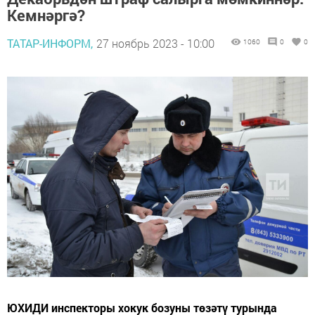
Кемнәргә?
ТАТАР-ИНФОРМ,
27 ноябрь 2023 - 10:00
1060
0
0
ЮХИДИ инспекторы хокук бозуны төзәтү турында