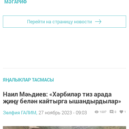
МӘГАРИФ
Перейти на страницу новости
ЯҢАЛЫКЛАР ТАСМАСЫ
Наил Мәһдиев: «Хәрбиләр тиз арада
җиңү белән кайтырга ышандырдылар»
Зөлфия ГАЛИМ,
27 ноябрь 2023 - 09:03
1037
0
1