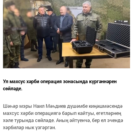
Ул махсус хәрби операция зонасында күргәннәрен
сөйләде.
Шәһәр мэры Наил Мәһдиев дүшәмбе киңәшмәсендә
махсус хәрби операциягә барып кайтуы, егетләрнең
хәле турында сөйләде. Аның әйтүенчә, бер ел эчендә
хәрбиләр нык үзгәргән.