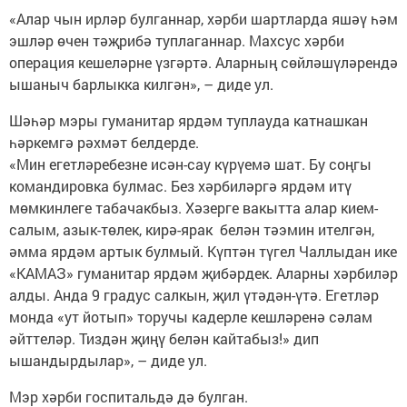
«Алар чын ирләр булганнар, хәрби шартларда яшәү һәм
эшләр өчен тәҗрибә туплаганнар. Махсус хәрби
операция кешеләрне үзгәртә. Аларның сөйләшүләрендә
ышаныч барлыкка килгән», – диде ул.
Шәһәр мэры гуманитар ярдәм туплауда катнашкан
һәркемгә рәхмәт белдерде.
«Мин егетләребезне исән-сау күрүемә шат. Бу соңгы
командировка булмас. Без хәрбиләргә ярдәм итү
мөмкинлеге табачакбыз. Хәзерге вакытта алар кием-
салым, азык-төлек, кирә-ярак белән тәэмин ителгән,
әмма ярдәм артык булмый. Күптән түгел Чаллыдан ике
«КАМАЗ» гуманитар ярдәм җибәрдек. Аларны хәрбиләр
алды. Анда 9 градус салкын, җил үтәдән-үтә. Егетләр
монда «ут йотып» торучы кадерле кешләренә сәлам
әйттеләр. Тиздән җиңү белән кайтабыз!» дип
ышандырдылар», – диде ул.
Мэр хәрби госпитальдә дә булган.