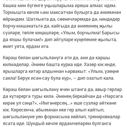
башка мин бүгенге уңышларыма ирешә алмас идем.
Тормышта көчле һәм максатчан булырга да әниемнән
өйрәндем. Шатлыкта да, сөенечләремдә дә, ниндидер
борчу-мәшәкатьтә дә, кайгыда да әниемнең җылы
сүзләре, төпле киңәшләре, «Улым, борчылма! Барысы
да яхшы булачак!» дип әйтүләре күңелемне җылыта,
өмет уята, ярдәм итә.
Көрәш белән шөгыльләнүгә әти дә, әни дә каршы
килмәделәр. Әнием башта курка иде. Хәзер юк инде,
ярышларга китәр алдыннан һәрвакыт: «Улым, үзеңне
сакла! Берүк исән-сау була күр», – дип озатып кала.
Көрәш белән шөгыльләнү өчен штанга да, авыр герләр
дә күтәрергә туры килә. Әнинең беркайчан да «Нәрсәгә
кирәк ул сиңа?», «Имгәнерсең...» ише сүзләр әйткәне
юк. Киресенчә, абыемнан ике гер алып кайтып,
шөгыльләнүне уен формасына көйләп, тренировкалар
ясата иде. Шундый көчле ярдәмчеләрем булганга