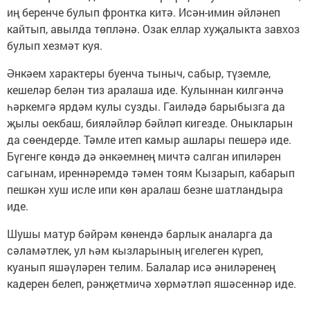
иң беренче булып фронтка китә. Исән-имин әйләнеп
кайтып, авылда төпләнә. Озак еллар хуҗалыкта завхоз
булып хезмәт куя.
Әнкәем характеры буенча тыныч, сабыр, түземле,
кешеләр белән тиз аралаша иде. Кулыннан килгәнчә
һәркемгә ярдәм кулы сузды. Гаиләдә барыбызга да
җылы оекбаш, бияләйләр бәйләп кигезде. Оныкларын
да сөендерде. Тәмле итеп камыр ашлары пешерә иде.
Бүгенге көндә дә әнкәемнең мичтә салган ипиләрен
сагынам, иреннәремдә тәмен тоям Кызарып, кабарып
пешкән хуш исле ипи көн аралаш безне шатландыра
иде.
Шушы матур бәйрәм көнендә барлык аналарга да
сәламәтлек, ул һәм кызларының игелеген күреп,
куанып яшәүләрен телим. Балалар исә әниләренең
кадерен белеп, рәнҗетмичә хөрмәтләп яшәсеннәр иде.