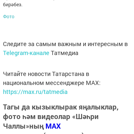
бирәбез.
Фото
Следите за самым важным и интересным в
Telegram-канале
Татмедиа
Читайте новости Татарстана в
национальном мессенджере MАХ:
https://max.ru/tatmedia
Тагы да кызыклырак яңалыклар,
фото һәм видеолар «Шәһри
Чаллы»ның
MAX