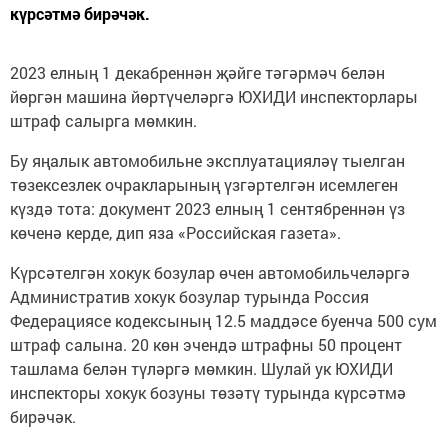
күрсәтмә бирәчәк.
2023 елның 1 декабреннән җәйге тәгәрмәч белән
йөргән машина йөртүчеләргә ЮХИДИ инспекторлары
штраф салырга мөмкин.
Бу яңалык автомобильне эксплуатацияләү тыелган
төзексезлек очракларының үзгәртелгән исемлеген
күздә тота: документ 2023 елның 1 сентябреннән үз
көченә керде, дип яза «Российская газета».
Күрсәтелгән хокук бозулар өчен автомобильчеләргә
Административ хокук бозулар турында Россия
Федерациясе кодексының 12.5 маддәсе буенча 500 сум
штраф салына. 20 көн эчендә штрафны 50 процент
ташлама белән түләргә мөмкин. Шулай ук ЮХИДИ
инспекторы хокук бозуны төзәтү турында күрсәтмә
бирәчәк.