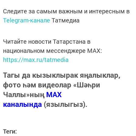
Следите за самым важным и интересным в
Telegram-канале
Татмедиа
Читайте новости Татарстана в
национальном мессенджере MАХ:
https://max.ru/tatmedia
Тагы да кызыклырак яңалыклар,
фото һәм видеолар «Шәһри
Чаллы»ның
MAX
каналында
(язылыгыз).
Теги: