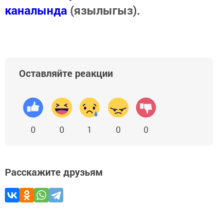
каналында
(язылыгыз).
Оставляйте реакции
0
0
1
0
0
Расскажите друзьям