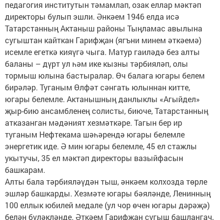
педагогия институтын тәмамлап, озак еллар мәктәп
директоры булып эшли. Әнкәем 1946 елда исә
Татарстанның Актаныш районы Тыңламас авылына
сугыштан кайткан Гарифҗан (ягъни минем әткәемә)
исемле егеткә кияүгә чыга. Матур гаиләдә без алты
баланы – дүрт ул һәм ике кызны тәрбияләп, олы
тормыш юлына бастыралар. Өч балага югары белем
бирәләр. Туганым Өлфәт сәнгать юлыннан китте,
югары белемле. Актанышның данлыклы «Агыйдел»
җыр-бию ансамбленең солисты, биюче, Татарстанның
атказанган мәдәният хезмәткәре. Тагын бер ир
туганым Нефтекама шәһәрендә югары белемле
энергетик иде. Ә мин югары белемле, 45 ел стажлы
укытучы, 35 ел мәктәп директоры вазыйфасын
башкарам.
Алты бала тәрбияләүдән тыш, әнкәем колхозда төрле
эшләр башкарды. Хезмәте югары бәяләнде, Ленинның
100 еллык юбилей медале (ул чор өчен югары дәрәҗә)
белән бүләкләнде. Әткәем Гарифҗан сугыш башлангач,