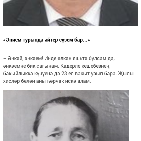
«Әнием турында әйтер сүзем бар...»
– Әнкәй, әнкәем! Инде өлкән яшьтә булсам да,
әнкәемне бик сагынам. Кадерле кешебезнең
бакыйлыкка күчүенә дә 23 ел вакыт узып бара. Җылы
хисләр белән аны һәрчак искә алам.