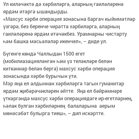
Ул киләчәктә дә хәрбиләргә, аларның гаиләләренә
ярдәм итәргә ышандырды.
«Махсус хәрби операция зонасына баргач кыйммәтләр
үзгәрә, без беренче чиратта хәрбиләргә, аларның
гаиләләренә ярдәм итәчәкбез. Урамнарны чистарту
һәм башка мәсьәләләр икенчел», – диде ул.
Бүгенге көндә Чаллыдан 1500 егет
(мобилиазацияләнгән һәм үз теләкләре белән
киткәннәр белән бергә) махсус хәрби операция
зонасында хәрби бурычын үти.
Мэр яңа ел алдыннан хәрбиләргә тагын гуманитар
ярдәм җибәрәчәкләрен әйтте. Яңа ел бәйрәмнәре
үткәргәндә махсус хәрби операциядәге ир-егетләрнең,
һәлак булган хәрбиләрнең балаларына аерым
мөнәсәбәт булырга тиеш», – дип искәртте.