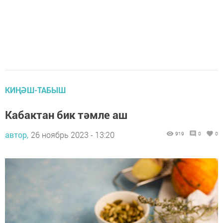
КИҢӘШ-ТАБЫШ
Кабактан бик тәмле аш
автор,
26 ноябрь 2023 - 13:20
919
0
0