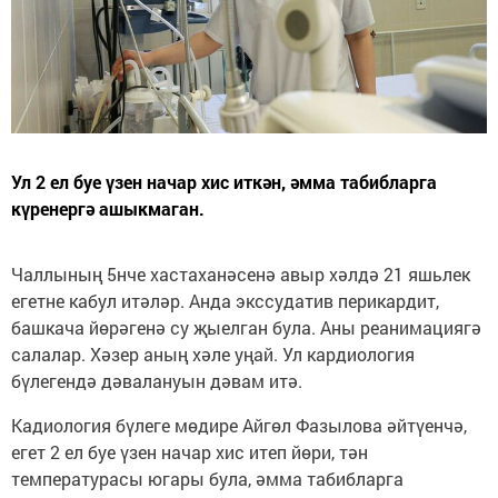
Ул 2 ел буе үзен начар хис иткән, әмма табибларга
күренергә ашыкмаган.
Чаллының 5нче хастаханәсенә авыр хәлдә 21 яшьлек
егетне кабул итәләр. Анда экссудатив перикардит,
башкача йөрәгенә су җыелган була. Аны реанимациягә
салалар. Хәзер аның хәле уңай. Ул кардиология
бүлегендә дәвалануын дәвам итә.
Кадиология бүлеге мөдире Айгөл Фазылова әйтүенчә,
егет 2 ел буе үзен начар хис итеп йөри, тән
температурасы югары була, әмма табибларга