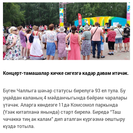
Концерт-тамашалар кичке сигезгә кадәр дәвам итәчәк.
Бүген Чаллыга шәһәр статусы бирелүгә 93 ел тула. Бу
уңайдан каланың 4 мәйданчыгында бәйрәм чаралары
үтәчәк. Аларга көндезге 11дә Комсомол паркында
(Үзәк китапханә янында) старт бирелә. Биредә “Таш
чәчәккә тиң ак калам” дип аталган күргәзмә оештыру
күздә тотыла.