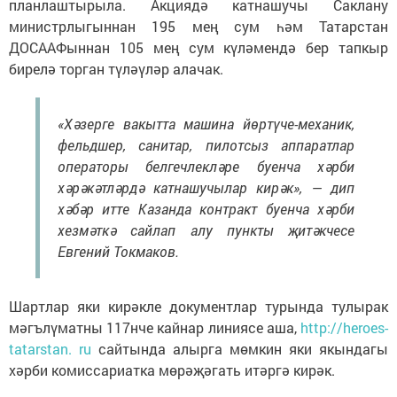
планлаштырыла. Акциядә катнашучы Саклану
министрлыгыннан 195 мең сум һәм Татарстан
ДОСААФыннан 105 мең сум күләмендә бер тапкыр
бирелә торган түләүләр алачак.
«Хәзерге вакытта машина йөртүче-механик,
фельдшер, санитар, пилотсыз аппаратлар
операторы белгечлекләре буенча хәрби
хәрәкәтләрдә катнашучылар кирәк», — дип
хәбәр итте Казанда контракт буенча хәрби
хезмәткә сайлап алу пункты җитәкчесе
Евгений Токмаков.
Шартлар яки кирәкле документлар турында тулырак
мәгълүматны 117нче кайнар линиясе аша,
http://heroes-
tatarstan. ru
сайтында алырга мөмкин яки якындагы
хәрби комиссариатка мөрәҗәгать итәргә кирәк.