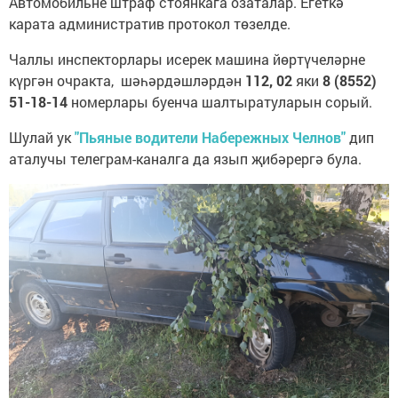
Автомобильне штраф стоянкага озаталар. Егеткә
карата административ протокол төзелде.
Чаллы инспекторлары исерек машина йөртүчеләрне
күргән очракта, шәһәрдәшләрдән
112, 02
яки
8 (8552)
51-18-14
номерлары буенча шалтыратуларын сорый.
Шулай ук
"Пьяные водители Набережных Челнов"
дип
аталучы телеграм-каналга да язып җибәрергә була.