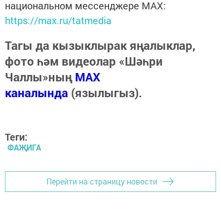
национальном мессенджере MАХ:
https://max.ru/tatmedia
Тагы да кызыклырак яңалыклар,
фото һәм видеолар «Шәһри
Чаллы»ның
MAX
каналында
(язылыгыз).
Теги:
ФАҖИГА
Перейти на страницу новости