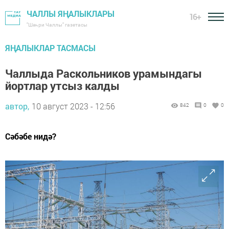
ЧАЛЛЫ ЯҢАЛЫКЛАРЫ
16+
"Шәһри Чаллы" газетасы
ЯҢАЛЫКЛАР ТАСМАСЫ
Чаллыда Раскольников урамындагы
йортлар утсыз калды
автор,
10 август 2023 - 12:56
842
0
0
Сәбәбе нидә?