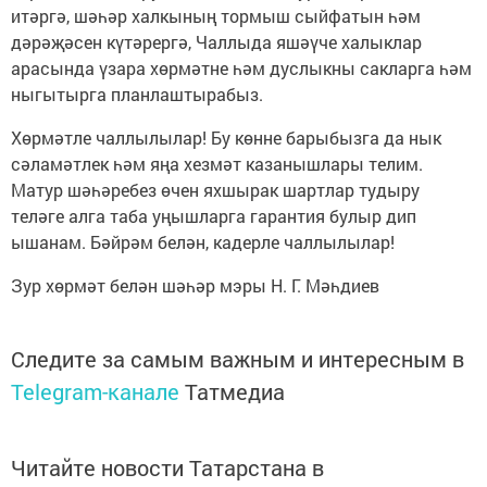
итәргә, шәһәр халкының тормыш сыйфатын һәм
дәрәҗәсен күтәрергә, Чаллыда яшәүче халыклар
арасында үзара хөрмәтне һәм дуслыкны сакларга һәм
ныгытырга планлаштырабыз.
Хөрмәтле чаллылылар! Бу көнне барыбызга да нык
сәламәтлек һәм яңа хезмәт казанышлары телим.
Матур шәһәребез өчен яхшырак шартлар тудыру
теләге алга таба уңышларга гарантия булыр дип
ышанам. Бәйрәм белән, кадерле чаллылылар!
Зур хөрмәт белән шәһәр мэры Н. Г. Мәһдиев
Следите за самым важным и интересным в
Telegram-канале
Татмедиа
Читайте новости Татарстана в