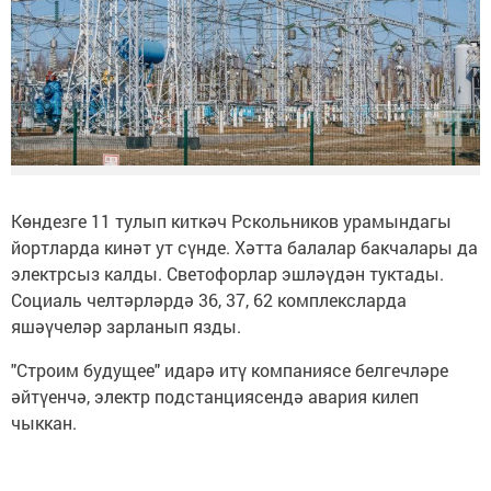
Көндезге 11 тулып киткәч Рскольников урамындагы
йортларда кинәт ут сүнде. Хәтта балалар бакчалары да
электрсыз калды. Светофорлар эшләүдән туктады.
Социаль челтәрләрдә 36, 37, 62 комплексларда
яшәүчеләр зарланып язды.
"Строим будущее" идарә итү компаниясе белгечләре
әйтүенчә, электр подстанциясендә авария килеп
чыккан.