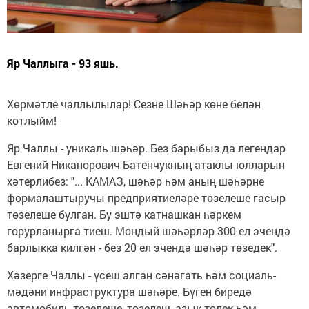
Яр Чаллыга - 93 яшь.
Хөрмәтле чаллылылар! Сезне Шәһәр көне белән
котлыйм!
Яр Чаллы - уникаль шәһәр. Без барыбыз да легендар
Евгений Никанорович Батенчукның атаклы юлларын
хәтерлибез: "... КАМАЗ, шәһәр һәм аның шәһәрне
формалаштыручы предприятиеләре төзелеше гасыр
төзелеше булган. Бу эштә катнашкан һәркем
горурланырга тиеш. Мондый шәһәрләр 300 ел эчендә
барлыкка килгән - без 20 ел эчендә шәһәр төзедек".
Хәзерге Чаллы - үсеш алган сәнәгать һәм социаль-
мәдәни инфраструктура шәһәре. Бүген биредә
автомобиль төзелеше, төзелеш, азык-төлек һәм