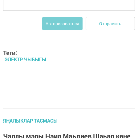
Отправить
Авторизоваться
Теги:
ЭЛЕКТР ЧЫБЫГЫ
ЯҢАЛЫКЛАР ТАСМАСЫ
Чаллы мэры Наил Мәһдиев Шәһәр көне