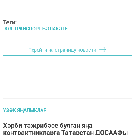
Теги:
ЮЛ-ТРАНСПОРТ ҺӘЛАКӘТЕ
Перейти на страницу новости
ҮЗӘК ЯҢАЛЫКЛАР
Хәрби тәҗрибәсе булган яңа
контрактникларга Татарстан ДОСААФы