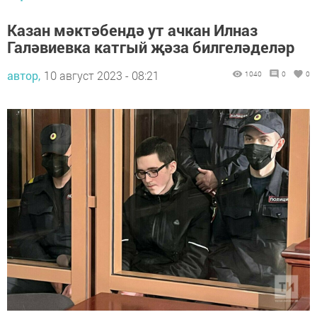
Казан мәктәбендә ут ачкан Илназ
Галәвиевка катгый җәза билгеләделәр
автор,
10 август 2023 - 08:21
1040
0
0