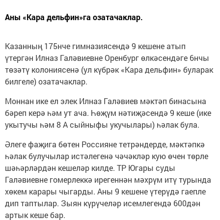
Аны «Кара дельфин»га озатачаклар.
Казанның 175нче гимназиясендә 9 кешене атып
үтергән Илназ Галәвиевне Оренбург өлкәсендәге 6нчы
төзәтү колониясенә (ул күбрәк «Кара дельфин» буларак
билгеле) озатачаклар.
Моннан ике ел элек Илназ Галәвиев мәктәп бинасына
бәреп керә һәм ут ача. Һөҗүм нәтиҗәсендә 9 кеше (ике
укытучы һәм 8 А сыйныфы укучылары) һәлак була.
Әлеге фаҗига бөтен Россияне тетрәндерде, мәктәпкә
һәлак булучылар истәлегенә чәчәкләр кую өчен төрле
шәһәрләрдән кешеләр килде. ТР Югары суды
Галәвиевне гомерлеккә ирегеннән мәхрүм итү турында
хөкем карары чыгарды. Аны 9 кешене үтерүдә гаепле
дип таптылар. Зыян күрүчеләр исемлегендә 600дән
артык кеше бар.