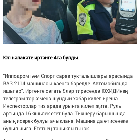
Юл һәлакәте иртәнге 4тә булды.
"Ипподром һәм Спорт сарае тукталышлары арасында
ВАЗ-2114 машинасы каенга бәрелде. Автомобильдә
яшьләр". Иртәнге сәгать 5ләр тирәсендә ЮХИДИнең
телеграм төркеменә шундый хәбәр килеп ирешә.
Инспекторлар тиз арада урынга килеп җитә. Руль
артында 16 яшьлек егет була. Тикшерү барышында
аның исерек булуы ачыклана. Машина да әтисенеке
булып чыга. Егетнең таныклыгы юк.