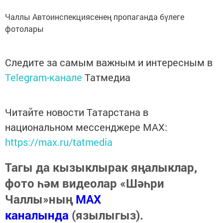
Чаллы Автоинспекциясенең пропаганда бүлеге
фотолары
Следите за самым важным и интересным в
Telegram-канале
Татмедиа
Читайте новости Татарстана в
национальном мессенджере MАХ:
https://max.ru/tatmedia
Тагы да кызыклырак яңалыклар,
фото һәм видеолар «Шәһри
Чаллы»ның
MAX
каналында
(язылыгыз).