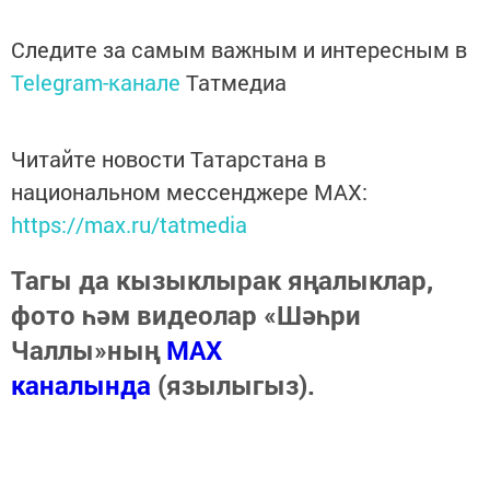
Следите за самым важным и интересным в
Telegram-канале
Татмедиа
Читайте новости Татарстана в
национальном мессенджере MАХ:
https://max.ru/tatmedia
Тагы да кызыклырак яңалыклар,
фото һәм видеолар «Шәһри
Чаллы»ның
MAX
каналында
(язылыгыз).