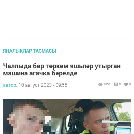
ЯҢАЛЫКЛАР ТАСМАСЫ
Чаллыда бер төркем яшьләр утырган
машина агачка бәрелде
автор,
10 август 2023 - 09:55
1058
0
0