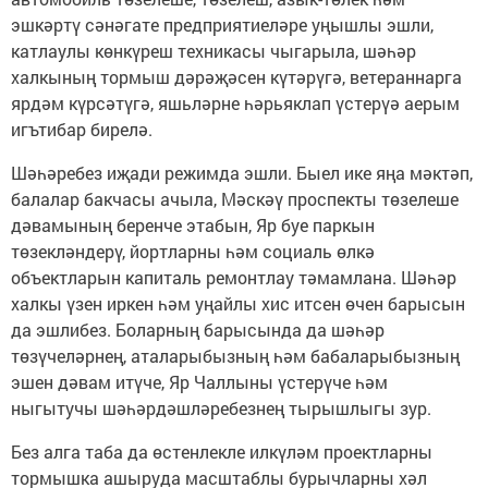
эшкәртү сәнәгате предприятиеләре уңышлы эшли,
катлаулы көнкүреш техникасы чыгарыла, шәһәр
халкының тормыш дәрәҗәсен күтәрүгә, ветераннарга
ярдәм күрсәтүгә, яшьләрне һәрьяклап үстерүә аерым
игътибар бирелә.
Шәһәребез иҗади режимда эшли. Быел ике яңа мәктәп,
балалар бакчасы ачыла, Мәскәү проспекты төзелеше
дәвамының беренче этабын, Яр буе паркын
төзекләндерү, йортларны һәм социаль өлкә
объектларын капиталь ремонтлау тәмамлана. Шәһәр
халкы үзен иркен һәм уңайлы хис итсен өчен барысын
да эшлибез. Боларның барысында да шәһәр
төзүчеләрнең, аталарыбызның һәм бабаларыбызның
эшен дәвам итүче, Яр Чаллыны үстерүче һәм
ныгытучы шәһәрдәшләребезнең тырышлыгы зур.
Без алга таба да өстенлекле илкүләм проектларны
тормышка ашыруда масштаблы бурычларны хәл