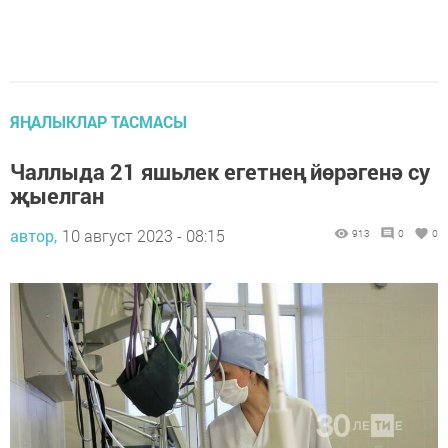
ЯҢАЛЫКЛАР ТАСМАСЫ
Чаллыда 21 яшьлек егетнең йөрәгенә су
җыелган
автор,
10 август 2023 - 08:15
913
0
0