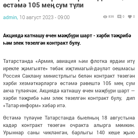
өстәмә 105 мең сум түли
admin,
10 август 2023 - 09:00
836
0
0
Акциядә катнашу өчен мәҗбүри шарт - хәрби тәҗрибә
һәм элек төзелгән контракт булу.
Татарстанда «Армия, авиация һәм флотка ярдәм итү
ирекле җәмгыяте» төбәк иҗтимагый-дәүләт оешмасы
Россия Саклану министрлыгы белән контракт төзегән
хәрби хезмәткәрләргә өстәмә рәвештә 105 мең сум
акча түләячәк. Акциядә катнашу өчен мәҗбүри шарт —
хәрби тәҗрибә һәм элек төзелгән контракт булу, дип
«Татар-информ» хәбәр итә.
Өстәмә түләүне Татарстанда быелның 18 августына
кадәр контракт төзегән очракта алырга мөмкин.
Урыннар саны чикләнгән, барлыгы 140 кеше җыю