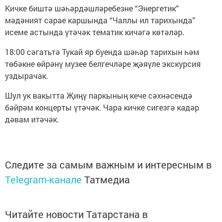
Кичке биштә шәһәрдәшләребезне “Энергетик”
мәдәният сарае каршында “Чаллы ил тарихында”
исеме астында үтәчәк тематик кичәгә көтәләр.
18:00 сәгатьтә Тукай яр буенда шәһәр тарихын һәм
төбәкне өйрәнү музее белгечләре җәяүле экскурсия
уздырачак.
Шул ук вакытта Җиңү паркының кече сәхнәсендә
бәйрәм концерты үтәчәк. Чара кичке сигезгә кадәр
дәвам итәчәк.
Следите за самым важным и интересным в
Telegram-канале
Татмедиа
Читайте новости Татарстана в