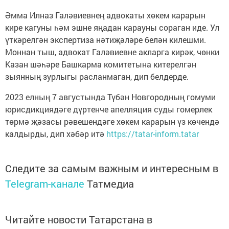
Әмма Илназ Галәвиевнең адвокаты хөкем карарын
кире кагуны һәм эшне яңадан карауны сораган иде. Ул
үткәрелгән экспертиза нәтиҗәләре белән килешми.
Моннан тыш, адвокат Галәвиевне акларга кирәк, чөнки
Казан шәһәре Башкарма комитетына китерелгән
зыянның зурлыгы расланмаган, дип белдерде.
2023 елның 7 августында Түбән Новгородның гомуми
юрисдикциядәге дүртенче апелляция суды гомерлек
төрмә җәзасы рәвешендәге хөкем карарын үз көчендә
калдырды, дип хәбәр итә
https://tatar-inform.tatar
Следите за самым важным и интересным в
Telegram-канале
Татмедиа
Читайте новости Татарстана в