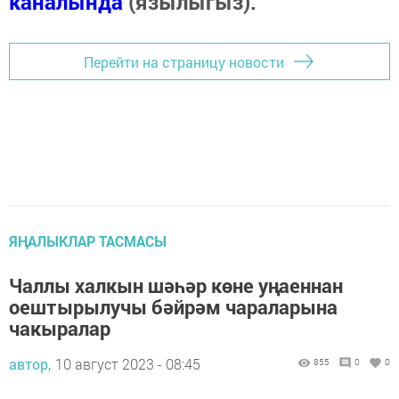
каналында
(язылыгыз).
Перейти на страницу новости
ЯҢАЛЫКЛАР ТАСМАСЫ
Чаллы халкын шәһәр көне уңаеннан
оештырылучы бәйрәм чараларына
чакыралар
автор,
10 август 2023 - 08:45
855
0
0