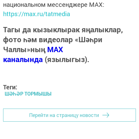
национальном мессенджере MАХ:
https://max.ru/tatmedia
Тагы да кызыклырак яңалыклар,
фото һәм видеолар «Шәһри
Чаллы»ның
MAX
каналында
(язылыгыз).
Теги:
ШӘҺӘР ТОРМЫШЫ
Перейти на страницу новости