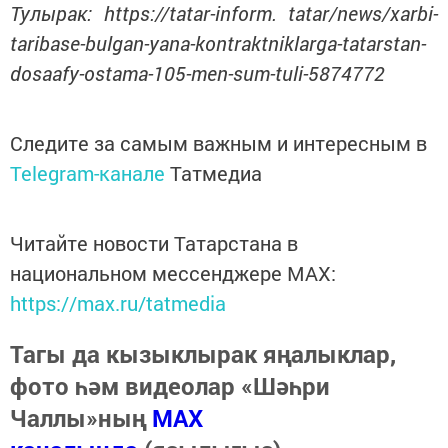
Тулырак: https://tatar-inform. tatar/news/xarbi-
taribase-bulgan-yana-kontraktniklarga-tatarstan-
dosaafy-ostama-105-men-sum-tuli-5874772
Следите за самым важным и интересным в
Telegram-канале
Татмедиа
Читайте новости Татарстана в
национальном мессенджере MАХ:
https://max.ru/tatmedia
Тагы да кызыклырак яңалыклар,
фото һәм видеолар «Шәһри
Чаллы»ның
MAX