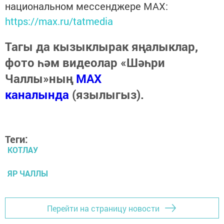
национальном мессенджере MАХ:
https://max.ru/tatmedia
Тагы да кызыклырак яңалыклар,
фото һәм видеолар «Шәһри
Чаллы»ның
MAX
каналында
(язылыгыз).
Теги:
КОТЛАУ
ЯР ЧАЛЛЫ
Перейти на страницу новости