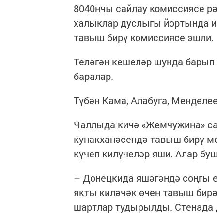
8040нчы сайлау комиссиясе рә
халыклар дуслыгы йортында и
тавыш бирү комиссиясе эшли.
Теләгән кешеләр шунда барып 
баралар.
Түбән Кама, Алабуга, Менделе
Чаллыда кичә «Жемчужина» с
кунакханәсендә тавыш бирү м
күчеп килүчеләр яши. Алар бу
– Донецкида яшәгәндә соңгы е
якты киләчәк өчен тавыш бирә
шартлар тудырылды. Стенада 