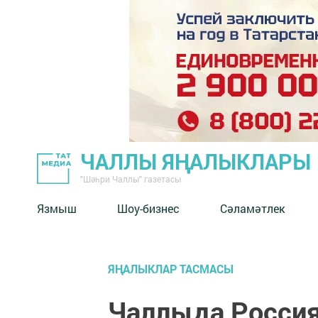
ЧАЛЛЫ ЯҢАЛЫКЛАРЫ
"Шәһри Чаллы" газетасы
Язмыш
Шоу-бизнес
Сәламәтлек
ЯҢАЛЫКЛАР ТАСМАСЫ
Чаллыда Россия