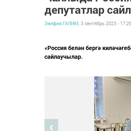
депутатлар сай
Зөлфия ГАЛИМ,
3 сентябрь 2023 - 17:2
«Россия белән бергә киләчәге
сайлаучылар.
❮