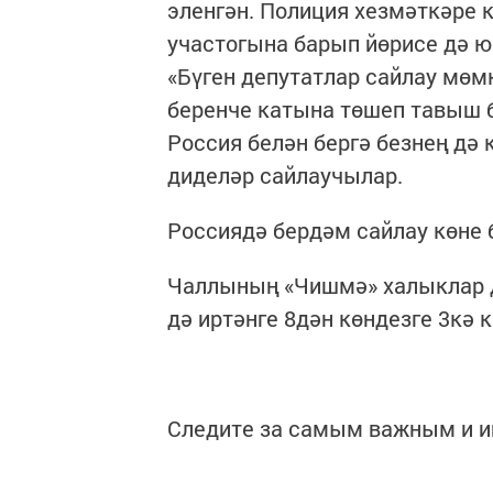
эленгән. Полиция хезмәткәре
участогына барып йөрисе дә ю
«Бүген депутатлар сайлау мөм
беренче катына төшеп тавыш би
Россия белән бергә безнең дә
диделәр сайлаучылар.
Россиядә бердәм сайлау көне 
Чаллының «Чишмә» халыклар д
дә иртәнге 8дән көндезге 3кә 
Следите за самым важным и 