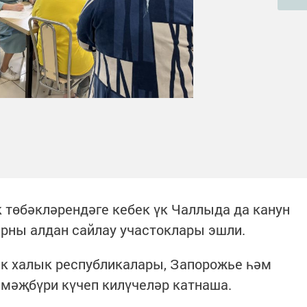
 төбәкләрендәге кебек үк Чаллыда да канун
рны алдан сайлау участоклары эшли.
ск халык республикалары, Запорожье һәм
мәҗбүри күчеп килүчеләр катнаша.