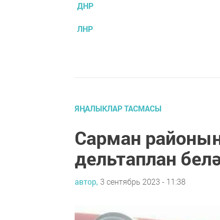
ДНР
ЛНР
ЯҢАЛЫКЛАР ТАСМАСЫ
Сарман районын
дельтаплан бел
автор,
3 сентябрь 2023 - 11:38