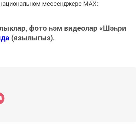
в национальном мессенджере MАХ:
лыклар, фото һәм видеолар «Шәһри
нда
(язылыгыз).