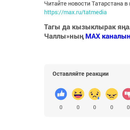
Читайте новости Татарстана 
https://max.ru/tatmedia
Тагы да кызыклырак яңа
Чаллы»ның
MAX каналы
Оставляйте реакции
0
0
0
0
0