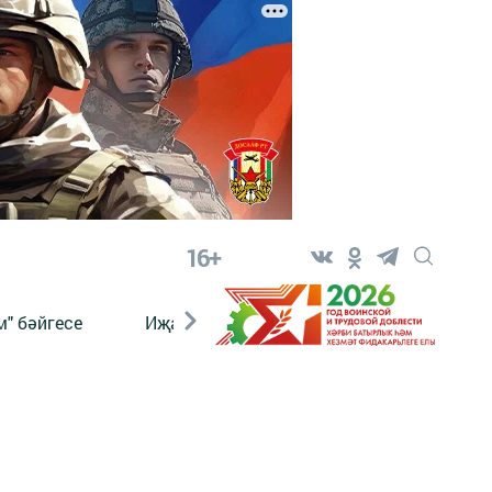
16+
" бәйгесе
Иҗат
Реклама
Онлайн язы