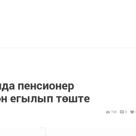
да пенсионер
ән егылып төште
729
0