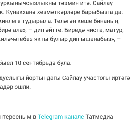
 куркынычсызлыкны тәэмин итә. Сайлау
к. Кунакханә хезмәткәрләре барыбызга да:
кинлеге тудырыла. Теләгән кеше бинаның
рә ала», – дип әйтте. Биредә чиста, матур,
 киләчәгебез якты булыр дип ышанабыз», –
быел 10 сентябрьдә була.
услыгы йортындагы Сайлау участогы иртәгә
кадәр эшли.
интересным в
Telegram-канале
Татмедиа