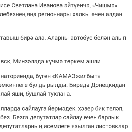
исе Светлана Иванова әйтүенчә, «Чишмә»
лебезнең яңа регионнары халкы өчен алдан
тавыш бирә ала. Аларны автобус белән алып
евск, Минзәләдә күчмә төркем эшли.
анаториенда, бүген «КАМАЗжилбыт»
өмкинлеге булдырылды. Биредә Донецкидан
шлай яши, бушлай туклана.
лларда сайлауга йөрмәдек, хәзер бик теләп,
без. Безгә депутатлар сайлау өчен барлык
депутатларның исемлеге язылган листовклар