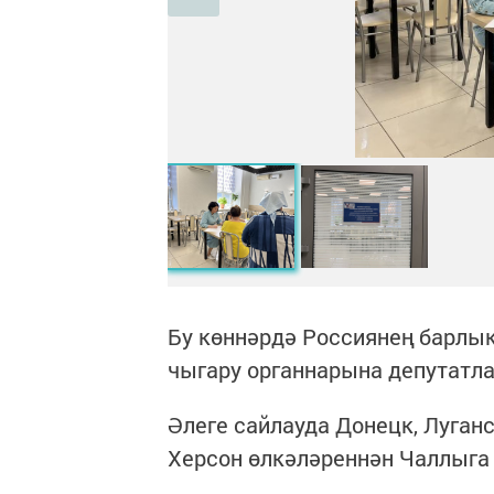
Бу көннәрдә Россиянең барлык
чыгару органнарына депутатла
Әлеге сайлауда Донецк, Луган
Херсон өлкәләреннән Чаллыга 