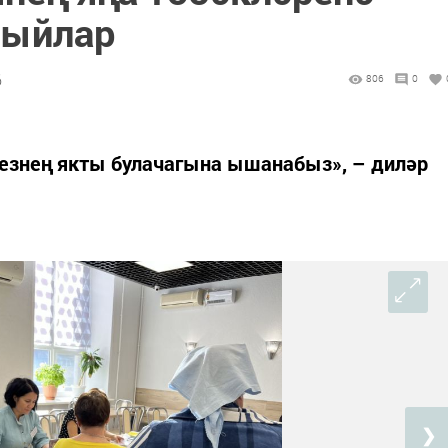
лыйлар
6
806
0
безнең якты булачагына ышанабыз», – диләр
❯