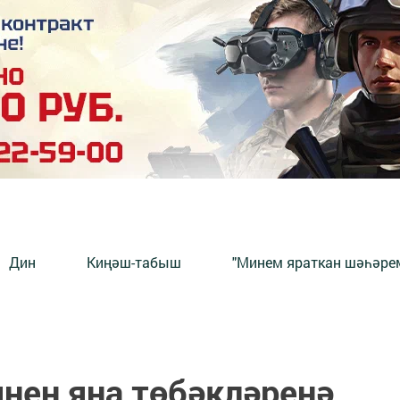
Дин
Киңәш-табыш
"Минем яраткан шәһәрем
нең яңа төбәкләренә