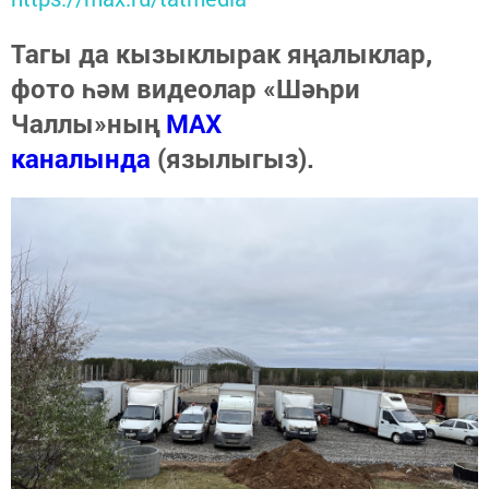
Тагы да кызыклырак яңалыклар,
фото һәм видеолар «Шәһри
Чаллы»ның
MAX
каналында
(язылыгыз).