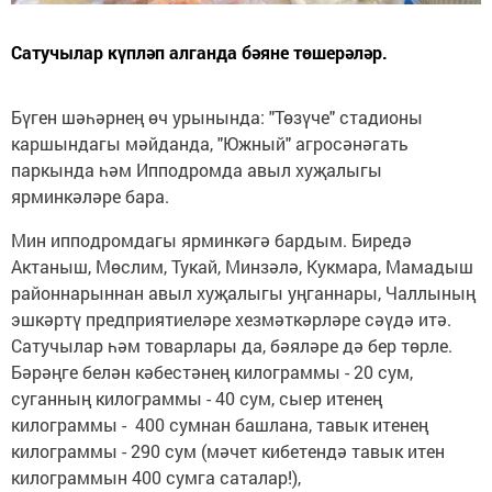
Сатучылар күпләп алганда бәяне төшерәләр.
Бүген шәһәрнең өч урынында: "Төзүче" стадионы
каршындагы мәйданда, "Южный" агросәнәгать
паркында һәм Ипподромда авыл хуҗалыгы
ярминкәләре бара.
Мин ипподромдагы ярминкәгә бардым. Биредә
Актаныш, Мөслим, Тукай, Минзәлә, Кукмара, Мамадыш
районнарыннан авыл хуҗалыгы уңганнары, Чаллының
эшкәртү предприятиеләре хезмәткәрләре сәүдә итә.
Сатучылар һәм товарлары да, бәяләре дә бер төрле.
Бәрәңге белән кәбестәнең килограммы - 20 сум,
суганның килограммы - 40 сум, сыер итенең
килограммы - 400 сумнан башлана, тавык итенең
килограммы - 290 сум (мәчет кибетендә тавык итен
килограммын 400 сумга саталар!),