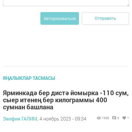
Отправить
Авторизоваться
ЯҢАЛЫКЛАР ТАСМАСЫ
Ярминкәдә бер дистә йомырка -110 сум,
сыер итенең бер килограммы 400
сумнан башлана
Зөлфия ГАЛИМ,
4 ноябрь 2023 - 09:34
1036
0
1