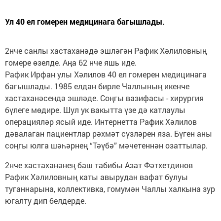
Ул 40 ел гомерен медицинага багышлады.
2нче санлы хастаханәдә эшләгән Рафик Хәлиловның
гомере өзелде. Аңа 62 нче яшь иде.
Рафик Ирфан улы Хәлилов 40 ел гомерен медицинага
багышлады. 1985 елдан бирле Чаллының икенче
хастаханәсендә эшләде. Соңгы вазифасы - хирургия
бүлеге мөдире. Шул ук вакытта үзе дә катлаулы
операцияләр ясый иде. Интернетта Рафик Хәлилов
дәвалаган пациентлар рәхмәт сүзләрен яза. Бүген аны
соңгы юлга шәһәрнең “Тәүбә” мәчетеннән озаттылар.
2нче хастаханәнең баш табибы Азат Фәтхетдинов
Рафик Хәлиловның каты авырудан вафат булуы
туганнарына, коллективка, гомумән Чаллы халкына зур
югалту дип белдерде.