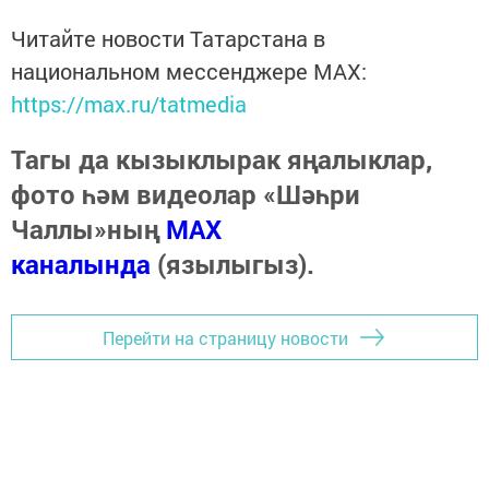
Читайте новости Татарстана в
национальном мессенджере MАХ:
https://max.ru/tatmedia
Тагы да кызыклырак яңалыклар,
фото һәм видеолар «Шәһри
Чаллы»ның
MAX
каналында
(язылыгыз).
Перейти на страницу новости