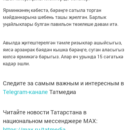
Ярминкәнең кәбестә, бәрәңге сатыла торган
мәйданнарына шебень ташы җәелгән. Барлык
уңайлыклары булган павильон төзелеше дәвам итә.
Авылда җитештерелгән тәмле ризыклар ашыйсыгыз,
яисә арзанрак бәядән кышка бәрәңге, суган аласыгыз
килсә ярмикәгә барыгыз. Алар өч урында 15 сәгатькә
кадәр эшли.
Следите за самым важным и интересным в
Telegram-канале
Татмедиа
Читайте новости Татарстана в
национальном мессенджере MАХ:
https://max.ru/tatmedia