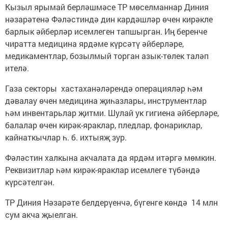
Кызыл ярымай берләшмәсе ТР мөселманнар Диния
нәзарәтенә Фәләстиндә дин кардәшләр өчен кирәкле
барлык әйберләр исемлеген тапшырган. Иң беренче
чиратта медицина ярдәме күрсәтү әйберләре,
медикаментлар, бозылмый торган азык-төлек таләп
ителә.
Газа секторы хастаханәләрендә операцияләр һәм
дәвалау өчен медицина җиһазлары, инструментлар
һәм инвентарьлар җитми. Шулай ук гигиена әйберләре,
балалар өчен кирәк-яраклар, пледлар, фонариклар,
кайнаткычлар һ. б. ихтыяҗ зур.
Фәләстин халкына акчалата да ярдәм итәргә мөмкин.
Реквизитлар һәм кирәк-яраклар исемлеге түбәндә
күрсәтелгән.
ТР Диния Нәзарәте белдерүенчә, бүгенге көндә 14 млн
сум акча җыелган.