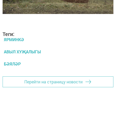
Теги:
ЯРМИНКӘ
АВЫЛ ХУҖАЛЫГЫ
БӘЯЛӘР
Перейти на страницу новости