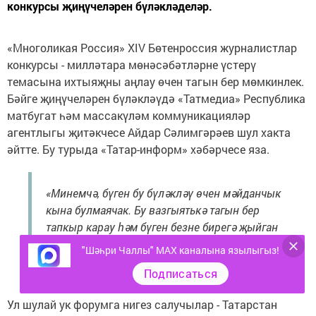
конкурсы җиңүчеләрен бүләкләделәр.
«Многоликая Россия» XIV Бөтенроссия журналистлар
конкурсы - милләтара мөнәсәбәтләрне үстерү
темасына ихтыяҗны аңлау өчен тагын бер мөмкинлек.
Бәйге җиңүчеләрен бүләкләүдә «Татмедиа» Республика
матбугат һәм массакүләм коммуникацияләр
агентлыгы җитәкчесе Айдар Сәлимгәрәев шул хакта
әйтте. Бу турыда «Татар-информ» хәбәрчесе яза.
«Минемчә, бүген бу бүләкләү өчен мәйданчык
кына булмаячак. Бу вазгыятькә тагын бер
тапкыр карау һәм бүген безне бирегә җыйган
темага ихтыяҗ булуын тагын бер кат аңлау
"Шәһри Чаллы" MAX каналына язылыгыз!
өчен мөмкинлек», - диде Сәлимгәрәев.
Подписаться
Ул шулай ук форумга нигез салучылар - Татарстан