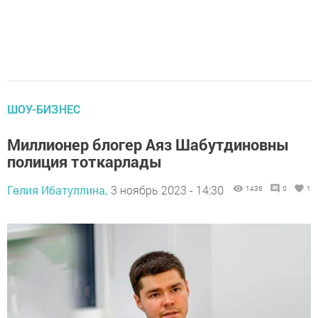
ШОУ-БИЗНЕС
Миллионер блогер Аяз Шабутдиновны
полиция тоткарлады
Гөлия Ибатуллина,
3 ноябрь 2023 - 14:30
1436
0
1