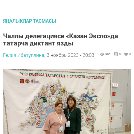
ЯҢАЛЫКЛАР ТАСМАСЫ
Чаллы делегациясе «Казан Экспо»да
татарча диктант язды
Гөлия Ибатуллина,
3 ноябрь 2023 - 20:03
995
0
0