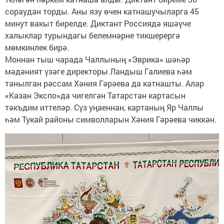
сораудан торды. Аны язу өчен катнашучыларга 45
минут вакыт бирелде. Диктант Россиядә яшәүче
халыклар турындагы белемнәрне тикшерергә
мөмкинлек бирә.
Моннан тыш чарада Чаллының «Эврика» шәһәр
мәдәният үзәге директоры Ландыш Галиева һәм
танылган рәссам Хәния Гәрәева да катнашты. Алар
«Казан Экспо»да чигелгән Татарстан картасын
тәкъдим иттеләр. Сүз уңаеннан, картаның Яр Чаллы
һәм Тукай районы символларын Хәния Гәрәева чиккән.