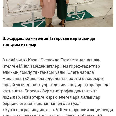
Шәһәрдәшләр чигелгән Татарстан картасын да
тәкъдим иттеләр.
3 ноябрьдә «Казан Экспо»да Татарстанда игълан
ителгән Милли мәдәниятләр һәм гореф-гадәтләр
елының ябылу тантанасы узды. Әлеге чарада
Чаллының «Халыклар дуслыгы» йорты вәкилләре,
шулай ук мәдәният учреждениеләре директорлары да
катнашты. Биредә «Зур этнографик диктант» та
яздылар. Искәртергә кирәк, әлеге чара Халыклар
бердәмлеге көне алдыннан ел саен уза.
«Зур этнографик диктант» VIII Бөтенроссия акциясендә
теләгән һәркем катнаша алды. Диктант биреме 30