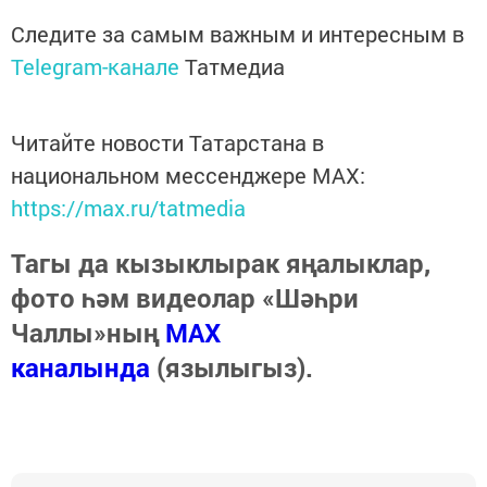
Следите за самым важным и интересным в
Telegram-канале
Татмедиа
Читайте новости Татарстана в
национальном мессенджере MАХ:
https://max.ru/tatmedia
Тагы да кызыклырак яңалыклар,
фото һәм видеолар «Шәһри
Чаллы»ның
MAX
каналында
(язылыгыз).