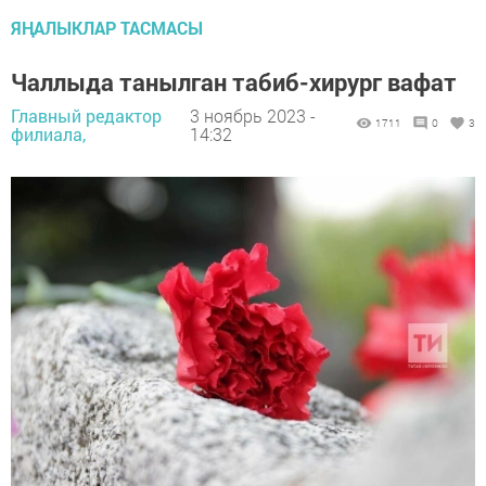
ЯҢАЛЫКЛАР ТАСМАСЫ
Чаллыда танылган табиб-хирург вафат
Главный редактор
3 ноябрь 2023 -
1711
0
3
филиала,
14:32