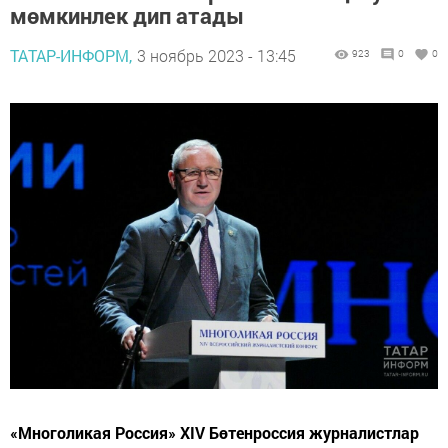
мөмкинлек дип атады
ТАТАР-ИНФОРМ,
3 ноябрь 2023 - 13:45
923
0
0
«Многоликая Россия» XIV Бөтенроссия журналистлар