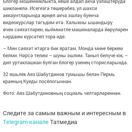
Блогер мошенниклыкта, кеше алдап акча үзләштерүдә
шикләнелә. Исегезгә төшерәбез, ул шәхси
аккаунтларында җиңел акча эшләү буенча
видеокурслар тәгъдим итә. Халыкны ышандыру
өчен сәяхәтләрен, кыйммәтле машиналарда йөрүләрен
һәрдаим күрсәтеп тора иде.
– Мин сәяхәт итәргә бик яратам. Монда мине беркем
белми. Нәрсә телим – шуны эшлим. Танып белүче юк, –
дип уртаклашкан булган блогер үзенең сторисларында.
32 яшьлек Аяз Шабутдинов тумышы белән Пермь
краеның Куеды посёлогыннан.
Фото: Аяз Шабутдиновның социаль челтәрләреннән.
Следите за самым важным и интересным в
Telegram-канале
Татмедиа