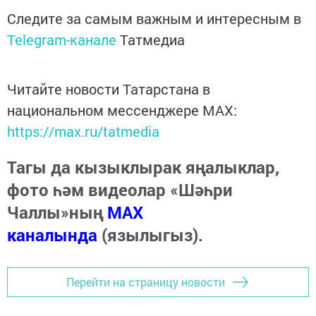
Следите за самым важным и интересным в
Telegram-канале
Татмедиа
Читайте новости Татарстана в
национальном мессенджере MАХ:
https://max.ru/tatmedia
Тагы да кызыклырак яңалыклар,
фото һәм видеолар «Шәһри
Чаллы»ның
MAX
каналында
(язылыгыз).
Перейти на страницу новости