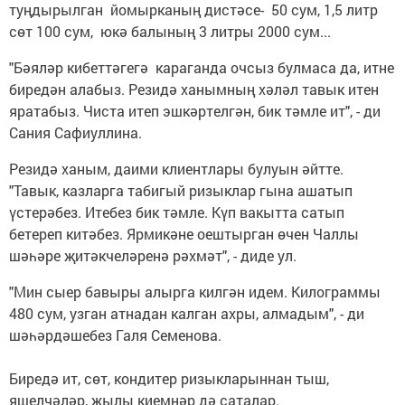
туңдырылган йомырканың дистәсе- 50 сум, 1,5 литр
сөт 100 сум, юкә балының 3 литры 2000 сум...
"Бәяләр кибеттәгегә караганда очсыз булмаса да, итне
биредән алабыз. Резидә ханымның хәләл тавык итен
яратабыз. Чиста итеп эшкәртелгән, бик тәмле ит", - ди
Сания Сафиуллина.
Резидә ханым, даими клиентлары булуын әйтте.
"Тавык, казларга табигый ризыклар гына ашатып
үстерәбез. Итебез бик тәмле. Күп вакытта сатып
бетереп китәбез. Ярмикәне оештырган өчен Чаллы
шәһәре җитәкчеләренә рәхмәт", - диде ул.
"Мин сыер бавыры алырга килгән идем. Килограммы
480 сум, узган атнадан калган ахры, алмадым", - ди
шәһәрдәшебез Галя Семенова.
Биредә ит, сөт, кондитер ризыкларыннан тыш,
яшелчәләр, җылы киемнәр дә саталар.