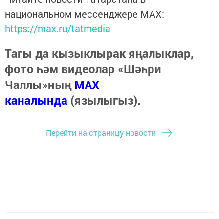
национальном мессенджере MАХ:
https://max.ru/tatmedia
Тагы да кызыклырак яңалыклар,
фото һәм видеолар «Шәһри
Чаллы»ның
MAX
каналында
(язылыгыз).
Перейти на страницу новости