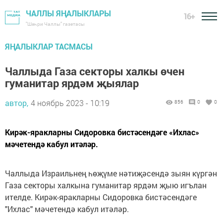
ЧАЛЛЫ ЯҢАЛЫКЛАРЫ
16+
"Шәһри Чаллы" газетасы
ЯҢАЛЫКЛАР ТАСМАСЫ
Чаллыда Газа секторы халкы өчен
гуманитар ярдәм җыялар
автор,
4 ноябрь 2023 - 10:19
856
0
0
Кирәк-яракларны Сидоровка бистәсендәге «Ихлас»
мәчетендә кабул итәләр.
Чаллыда Израильнең һөҗүме нәтиҗәсендә зыян күргән
Газа секторы халкына гуманитар ярдәм җыю игълан
ителде. Кирәк-яракларны Сидоровка бистәсендәге
"Ихлас" мәчетендә кабул итәләр.