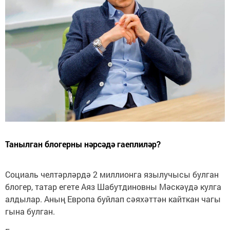
Танылган блогерны нәрсәдә гаеплиләр?
Социаль челтәрләрдә 2 миллионга язылучысы булган
блогер, татар егете Аяз Шабутдиновны Мәскәүдә кулга
алдылар. Аның Европа буйлап сәяхәттән кайткан чагы
гына булган.