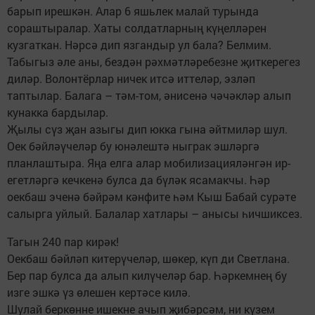
барып ирешкән. Алар 6 яшьлек малай турында
сораштыралар. Хаты солдатларның күңелләрен
кузгаткан. Нәрсә дип язгандыр ул бала? Белмим.
Табыгыз әле аны, бездән рәхмәтләребезне җиткерегез
диләр. Волонтёрлар ничек итсә иттеләр, эзләп
таптылар. Балага – тәм-том, әнисенә чәчәкләр алып
кунакка бардылар.
Җылы сүз җан азыгы дип юкка гына әйтмиләр шул.
Оек бәйләүчеләр бу юнәлештә ныграк эшләргә
планлаштыра. Яңа елга алар мобилизацияләнгән ир-
егетләргә кечкенә булса да бүләк ясамакчы. Һәр
оекбаш эченә бәйрәм кәнфите һәм Кыш Бабай сурәте
салырга уйлый. Балалар хатлары – анысы һичшиксез.
Тагын 240 пар кирәк!
Оекбаш бәйләп китерүчеләр, шөкер, күп ди Светлана.
Бер пар булса да алып килүчеләр бар. Һәркемнең бу
изге эшкә үз өлешен кертәсе килә.
Шулай беркөнне ишекне ачып җибәрсәм, ни күзем