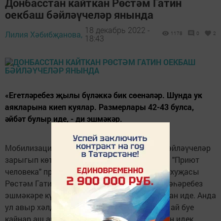
Донбасстан кайткан Рөстәм Гатин
оекбаш бәйләүчеләр янында
18 декабрь 2022 -
Лилия Хәбибҗанова,
1178
0
2
18:43
«Егетләребез җылы бүләккә бик сөенәләр. Шунда ук
аякларына киеп куялар. Размерлары 42-43 булса,
әйбәт булыр иде, - ди эшмәкәр.
Мобилизацияләнгән ир-егетләргә оекбаш бәйләүчеләр
зарыгып көткән кунагын кабул итте. Аларга "Приют
человека" проекты җитәкчесе, кыр кухнясы хуҗасы
Рөстәм Гатин килде. Исегезгә төшерәбез, шәһәребез
эшмәкәре күптән түгел Лисичанкттан кайткан иде. Анда
ул авыр хәлдә калган Донецк кешеләренә 2 ай буе
кайнар аш ашатты. Бу хакта без
монда
язган идек.