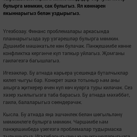
булырга мөмкин, сак булыгыз. Ял көннәрен
якыннарыгыз белән уздырыгыз.
Үгезбозау. Финанс проблемалары аркасында
планнарыгызда зур үзгәрешләр булырга мөмкин.
Дүшәмбе мәшәкатьле көн булачак. Пәнҗешәмбе көнне
конфликтка кергәнче күп тапкыр уйлагыз. Җомганы
гаиләгезгә багышлагыз.
Игезәкләр. Бу атнада карьера үсешендә буталчыклар
килеп чыгуы бар. Конкрет эшкә тотыныр һәм аны
ахырга җиткерер өчен күп көч куярга туры киләчәк. Сез
хәзер хыялыгызга таба барасыз. Бу атнада мәхәббәт,
гаилә, балаларыгыз сөендерәчәк.
Кысла. Бу атнада яңа эшчәнлек белән шөгыльләнү
мөмкинлеге булырга мөмкин. Чәршәмбе һәм
пәнҗешәмбедә үзегезгә проблемалар тудырмаска
тырышыгыз. Игътибарыгызны кызыксынуларыгызга