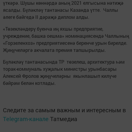
үткәрә. Шушы көннәрдә аның 2021 елгысына нәтиҗә
ясалды. Бүләкләү тантанасы Казанда үтте. Чаллы
әлеге бәйгедә II дәрәҗә диплом алды.
«Төзекләндерү буенча иң яхшы предприятие,
учреждение, башка оешма» номинациясендә Чаллының
«Горзеленхоз» предприятиесенә беренче урын бирелде.
Җиңүчеләргә акчалата премия тапшырылды.
Бүләкләү тантанасында ТР төзелеш, архитектура һәм
торак-коммуналь хуҗалык министры урынбасары
Алексей Фролов җиңүчеләрны якынлашып килүче
бәйрәм белән котлады.
Следите за самым важным и интересным в
Telegram-канале
Татмедиа