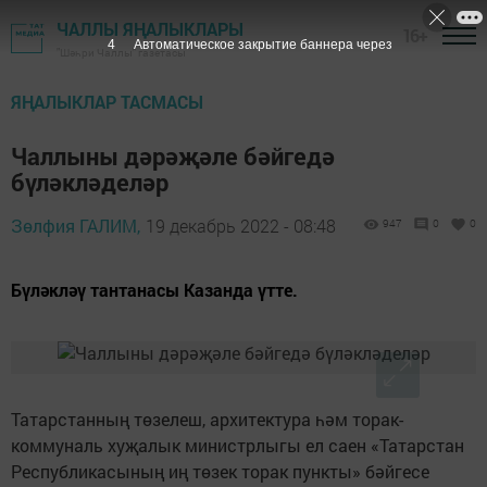
ЧАЛЛЫ ЯҢАЛЫКЛАРЫ
16+
3
Автоматическое закрытие баннера через
"Шәһри Чаллы" газетасы
ЯҢАЛЫКЛАР ТАСМАСЫ
Чаллыны дәрәҗәле бәйгедә
бүләкләделәр
Зөлфия ГАЛИМ,
19 декабрь 2022 - 08:48
947
0
0
Бүләкләү тантанасы Казанда үтте.
Татарстанның төзелеш, архитектура һәм торак-
коммуналь хуҗалык министрлыгы ел саен «Татарстан
Республикасының иң төзек торак пункты» бәйгесе