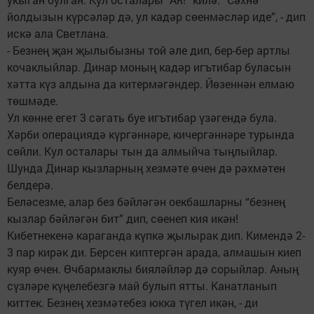
йолдызын күрсәләр дә, ул кадәр сөенмәсләр иде”, - дип
искә ала Светлана.
- Безнең җан җылыбызны той әле дип, бер-бер артлы
кочаклыйлар. Динар моның кадәр игътибар буласын
хәтта күз алдына да китермәгәндер. Йөзеннән елмаю
төшмәде.
Ул көнне егет 3 сәгать буе игътибар үзәгендә була.
Хәрби операциядә күргәннәре, кичергәннәре турында
сөйли. Кул осталары тын да алмыйча тыңлыйлар.
Шунда Динар кызларның хезмәте өчен дә рәхмәтен
белдерә.
Беләсезме, алар без бәйләгән оекбашларны “безнең
кызлар бәйләгән бит” дип, сөенеп кия икән!
Кибетнекенә караганда күпкә җылырак дип. Кимендә 2-
3 пар кирәк ди. Берсен киптергән арада, алмашын киеп
куяр өчен. Өчбармаклы бияләйләр дә сорыйлар. Аның
сүзләре күңелебезгә май булып ятты. Канатланып
киттек. Безнең хезмәтебез юкка түгел икән, - ди