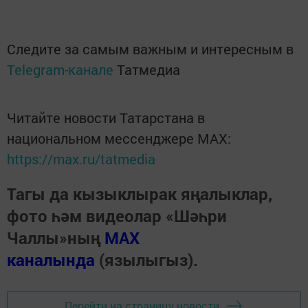
Следите за самым важным и интересным в
Telegram-канале
Татмедиа
Читайте новости Татарстана в
национальном мессенджере MАХ:
https://max.ru/tatmedia
Тагы да кызыклырак яңалыклар,
фото һәм видеолар «Шәһри
Чаллы»ның
MAX
каналында
(язылыгыз).
Перейти на страницу новости