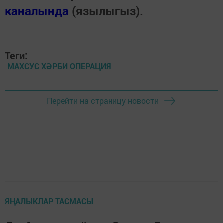
каналында
(язылыгыз).
Теги:
МАХСУС ХӘРБИ ОПЕРАЦИЯ
Перейти на страницу новости
ЯҢАЛЫКЛАР ТАСМАСЫ