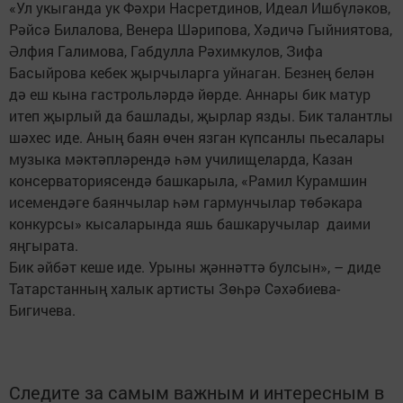
«Ул укыганда ук Фәхри Насретдинов, Идеал Ишбүләков,
Рәйсә Билалова, Венера Шәрипова, Хәдичә Гыйниятова,
Әлфия Галимова, Габдулла Рәхимкулов, Зифа
Басыйрова кебек җырчыларга уйнаган. Безнең белән
дә еш кына гастрольләрдә йөрде. Аннары бик матур
итеп җырлый да башлады, җырлар язды. Бик талантлы
шәхес иде. Аның баян өчен язган күпсанлы пьесалары
музыка мәктәпләрендә һәм училищеларда, Казан
консерваториясендә башкарыла, «Рамил Курамшин
исемендәге баянчылар һәм гармунчылар төбәкара
конкурсы» кысаларында яшь башкаручылар даими
яңгырата.
Бик әйбәт кеше иде. Урыны җәннәттә булсын», – диде
Татарстанның халык артисты Зөһрә Сәхәбиева-
Бигичева.
Следите за самым важным и интересным в