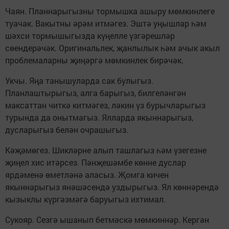
Чаян. Планнарыгызны тормышка ашыру мөмкинлеге
туачак. Вакытны әрәм итмәгез. Эштә уңышлар һәм
шәхси тормышыгызда күңелле үзгәрешләр
сөендерәчәк. Оригинальлек, җанлылык һәм ачык акыл
проблемаларны җиңәргә мөмкинлек бирәчәк.
Укчы. Яңа танышуларда сак булыгыз.
Планлаштырыгыз, алга барыгыз, билгеләнгән
максаттан читкә китмәгез, ләкин үз бурычларыгыз
турында да онытмагыз. Ялларда якыннарыгыз,
дусларыгыз белән очрашыгыз.
Кәҗәмөгез. Шикләрне алып ташлагыз һәм үзегезне
җиңел хис итәрсез. Пәнҗешәмбе көнне дуслар
ярдәменә өметләнә аласыз. Җомга кичен
якыннарыгыз янәшәсендә уздырыгыз. Ял көннәрендә
кызыклы күргәзмәгә баруыгыз ихтимал.
Сукояр. Сезгә ышанып бетмәскә мөмкиннәр. Кергән