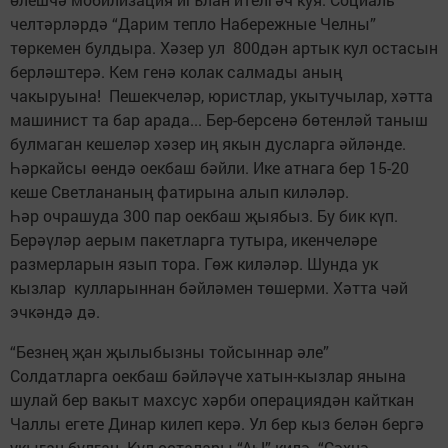
челтәрләрдә “Дарим тепло Набережные Челны”
төркемен булдыра. Хәзер ул 800дән артык кул остасын
берләштерә. Кем генә колак салмады аның
чакыруына! Пешекчеләр, юристлар, укытучылар, хәтта
машинист та бар арада... Бер-берсенә бөтенләй таныш
булмаган кешеләр хәзер иң якын дусларга әйләнде.
Һәркайсы өендә оекбаш бәйли. Ике атнага бер 15-20
кеше Светлананың фатирына алып киләләр.
Һәр очрашуда 300 пар оекбаш җыябыз. Бу бик күп.
Берәүләр аерым пакетларга тутыра, икенчеләре
размерларын язып тора. Гөж киләләр. Шунда ук
кызлар кулларыннан бәйләмен төшерми. Хәтта чәй
эчкәндә дә.
“Безнең җан җылыбызны тойсыннар әле”
Солдатларга оекбаш бәйләүче хатын-кызлар янына
шулай бер вакыт махсус хәрби операциядән кайткан
Чаллы егете Динар килеп керә. Ул бер кыз белән бергә
укыган булган. Кул осталары “Аһ!” килә. “Сәхнә