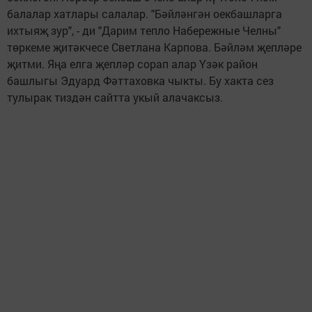
балалар хатлары салалар. "Бәйләнгән оекбашларга
ихтыяҗ зур", - ди "Дарим тепло Набережные Челны"
төркеме җитәкчесе Светлана Карпова. Бәйләм җепләре
җитми. Яңа елга җепләр сорап алар Үзәк район
башлыгы Эдуард Фәттаховка чыкты. Бу хакта сез
тулырак тиздән сайтта укый алачаксыз.