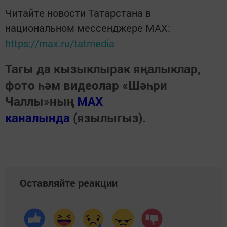
Читайте новости Татарстана в
национальном мессенджере MАХ:
https://max.ru/tatmedia
Тагы да кызыклырак яңалыклар,
фото һәм видеолар «Шәһри
Чаллы»ның
MAX
каналында
(язылыгыз).
Оставляйте реакции