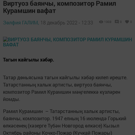
Виртуоз баянчы, композитор Рамил
Курамшин вафат
Зөлфия ГАЛИМ,
18 декабрь 2022 - 12:33
1303
0
0
Тагын кайгылы хәбәр.
Татар дөньясына тагын кайгылы хәбәр килеп иреште.
Татарстанның халык артисты, виртуоз баянчы,
композитор Рамил Курамшин мәңгелеккә күзләрен
йомды.
Рамил Курамшин – Татарстанның халык артисты,
баянчы, композитор. 1947 елның 16 июлендә Горький
өлкәсенең (хәзерге Түбән Новгород өлкәсе) Кызыл
Октябрь районы Кочко-Пожар (Кучкай Пожары)