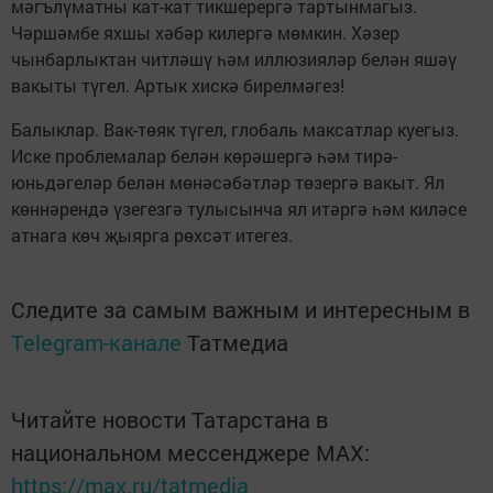
мәгълүматны кат-кат тикшерергә тартынмагыз.
Чәршәмбе яхшы хәбәр килергә мөмкин. Хәзер
чынбарлыктан читләшү һәм иллюзияләр белән яшәү
вакыты түгел. Артык хискә бирелмәгез!
Балыклар. Вак-төяк түгел, глобаль максатлар куегыз.
Иске проблемалар белән көрәшергә һәм тирә-
юньдәгеләр белән мөнәсәбәтләр төзергә вакыт. Ял
көннәрендә үзегезгә тулысынча ял итәргә һәм киләсе
атнага көч җыярга рөхсәт итегез.
Следите за самым важным и интересным в
Telegram-канале
Татмедиа
Читайте новости Татарстана в
национальном мессенджере MАХ:
https://max.ru/tatmedia