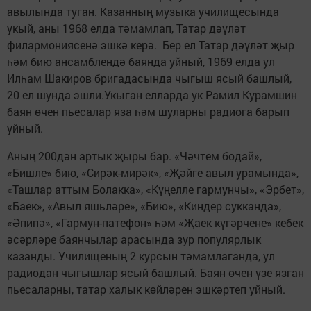
авылында туган. Казанның музыка училищесында
укый, аны 1968 елда тәмамлап, Татар дәүләт
филармониясенә эшкә керә. Бер ел Татар дәүләт җыр
һәм бию ансамблендә баянда уйный, 1969 елда ул
Илһам Шакиров бригадасында чыгыш ясый башлый,
20 ел шунда эшли.Укыган елларда ук Рамил Курамшин
баян өчен пьесалар яза һәм шуларны радиога барып
уйный.
Аның 200дән артык җыры бар. «Чәчтем бодай»,
«Бишле» бию, «Сирәк-мирәк», «Җәйге авыл урамында»,
«Ташлар аттым Болакка», «Күңелле гармунчы», «Эрбет»,
«Баек», «Авыл яшьләре», «Бию», «Киндер сукканда»,
«Әпипә», «Гармун-патефон» һәм «Җаек күгәрчене» кебек
әсәрләре баянчылар арасында зур популярлык
казанды. Училищеның 2 курсын тәмамлаганда, ул
радиодан чыгышлар ясый башлый. Баян өчен үзе язган
пьесаларны, татар халык көйләрен эшкәртеп уйный.