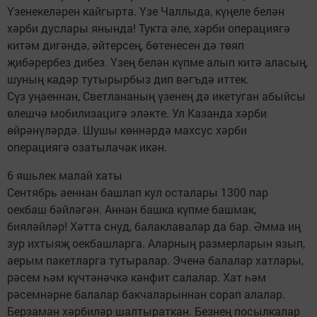
Үзенекеләрен кайгырта. Үзе Чаллыда, күңеле белән
хәрби дуслары янында! Тукта әле, хәрби операциягә
китәм дигәндә, әйтерсең, бөтенесен дә төяп
җибәрербез дибез. Үзең белән күпме алып китә аласың,
шуның кадәр тутырырбыз дип вәгъдә иттек.
Сүз уңаеннан, Светлананың үзенең дә икетуган абыйсы
өлешчә мобилизацигә эләкте. Ул Казанда хәрби
өйрәнүләрдә. Шушы көннәрдә махсус хәрби
операциягә озатылачак икән.
6 яшьлек малай хаты
Сентябрь аеннан башлап кул осталары 1300 пар
оекбаш бәйләгән. Аннан башка күпме башмак,
бияләйләр! Хәтта снуд, балаклавалар да бар. Әмма иң
зур ихтыяҗ оекбашларга. Аларның размерларын язып,
аерым пакетларга тутыралар. Эченә балалар хатлары,
рәсем һәм күчтәнәчкә кәнфит салалар. Хат һәм
рәсемнәрне балалар бакчаларыннан сорап алалар.
Берзаман хәрбиләр шалтыраткан. Безнең посылкалар