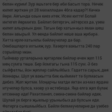
белән күрим! Зур яшьтәге бер әби басып тора. Ничек
килеп җиткән ул 28 мәхәлләдән 46га кадәр?! Көчкә
йөри. Аягында озын киез итек. Исем китте! Болай
интегеп йөрмәгез. Бәйләп бетергәч, әйтерсез дә, үзем
килеп алырмын дим. Тагын бер хатын-кыз яман шеш
белән авырый. Ул өендә бәйләп кеше аша җибәрә.
Хәтта ирле-хатынлы бәйләүчеләр дә бар.
Оекбашларга ихтыяҗ зур. Хәзерге вакытта 240 пар
сорыйлар икән.
Гыйнвар урталарына җитәрлек бәйләр өчен җеп 115
мең сумга төшә. Бер йомгагы гына 115 сум. Ә без
сыйфатлы, йон җепләр сайлыйбыз. Гадәттә сарык, дөя
йоннары. Шул ук вакытта бик кыйммәт тә булмасын
дибез. Җеп җитми. Моңарчы матди яктан әз-мәз ярдәм
итүчеләр булса, хәзер үз өстебездә. Яңа елга җеп бүләк
итсеннәр иде! Рәхәтләнеп, сөенә-сөенә бәйләр идек.
Шулай ук бергә җыелыр урыныбыз да булсын иде.
Фатирга сыешмыйбыз. Бәйли белмәүчеләрне дә үзебез
өйрәтәбез бит!