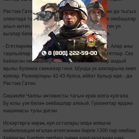
Рөстәм Гатин оекбаш бәйләүче осталар белән дә тыгыз
элемтәдә тора икән. Ул үзе белән бер партия оекбашлар
алып китеп, хәрбиләргә тараткан булган. Бүген ул
кызлар белән очрашуда шул хакта сөйләште.
- Егетләрнең носкилар юарга мөмкинлеге юк. Алар аны
ташлыйлар гына. Оекбашлар бик кирәк ди егетләр. Сез
бәйләгән оекбашлар егетләрне саклый. Алар андый
җылы бүләккә сөенәләр генә. Шунда ук аякларына киеп
куялар. Размерлары 42-43 булса, әйбәт булыр иде, - ди
Рөстәм Гатин.
Сишәмбе Чаллы активисты тагын ерак юлга кузгала.
Бу юлы үзе белән оекбашлар алмый. Гуманитар ярдәм
машинасы тулы дигән.
Искәртергә кирәк, кул осталары илдә өлешчә
мобилизация игълан ителгәннән бирле 1300 пар оекбаш
бәйләгән. Һәрбер оекбаш эченә алар күчтәнәч һәм