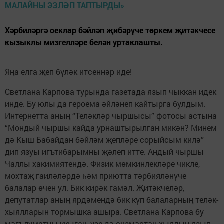
Хәрбиләргә оеклар бәйләп җибәрүче төркем җитәкчесе
кызыклы мизгелләре белән уртаклашты.
Яңа елга җеп бүләк итсеннәр иде!
Светлана Карпова турында газетада язып чыккан идек
инде. Бу юлы да героема әйләнеп кайтырга булдым.
Интернетта аның “Теләкләр чыршысы” фотосы астына
“Мондый чыршы кайда урнаштырылган микән? Минем
дә Кыш Бабайдан бәйләм җепләре сорыйсым килә”
дип язуы игътибарымны җәлеп итте. Андый чыршы
Чаллы хакимиятендә. Физик мөмкинлекләре чикле,
мохтаҗ гаиләләрдә һәм приютта тәрбияләнүче
балалар өчен ул. Бик кирәк гамәл. Җитәкчеләр,
депутатлар аның ярдәмендә бик күп балаларның теләк-
хыялларын тормышка ашыра. Светлана Карпова бу
мәгълүматны укыгач, үзе дә сизмәстән хыялын язып