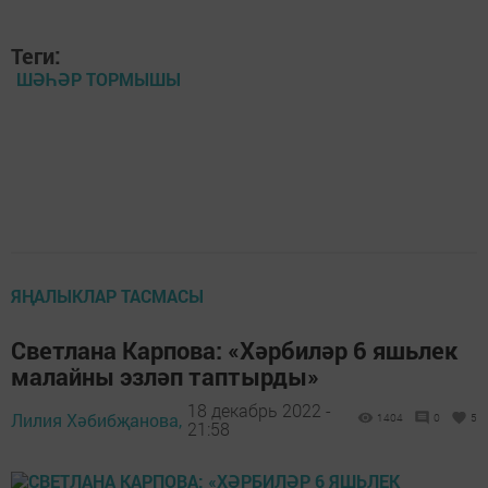
Теги:
ШӘҺӘР ТОРМЫШЫ
ЯҢАЛЫКЛАР ТАСМАСЫ
Светлана Карпова: «Хәрбиләр 6 яшьлек
малайны эзләп таптырды»
18 декабрь 2022 -
Лилия Хәбибҗанова,
1404
0
5
21:58