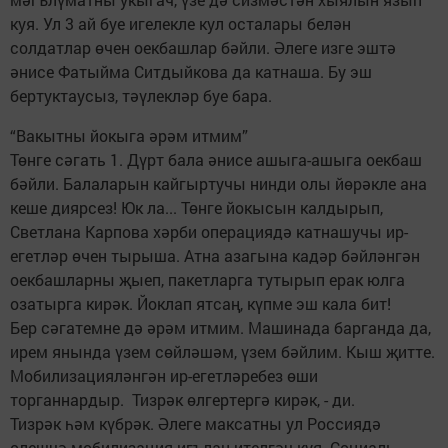
куя. Ул 3 ай буе игелекле кул осталары белән
солдатлар өчен оекбашлар бәйли. Әлеге изге эштә
әнисе Фатыйма Ситдыйкова да катнаша. Бу эш
бертуктаусыз, тәүлекләр буе бара.
“Вакытны йокыга әрәм итмим”
Төнге сәгать 1. Дүрт бала әнисе ашыга-ашыга оекбаш
бәйли. Балаларын кайгыртучы нинди олы йөрәкле ана
кеше диярсез! Юк ла... Төнге йокысын калдырып,
Светлана Карпова хәрби операциядә катнашучы ир-
егетләр өчен тырыша. Атна азагына кадәр бәйләнгән
оекбашларны җыеп, пакетларга тутырып ерак юлга
озатырга кирәк. Йоклап ятсаң, күпме эш кала бит!
Бер сәгатемне дә әрәм итмим. Машинада барганда да,
ирем янында үзем сөйләшәм, үзем бәйлим. Кыш җитте.
Мобилизацияләнгән ир-егетләребез өши
торганнардыр. Тизрәк өлгертергә кирәк, - ди.
Тизрәк һәм күбрәк. Әлеге максатны ул Россиядә
өлешчә мобилизация игълан ителгәч куя. Социаль