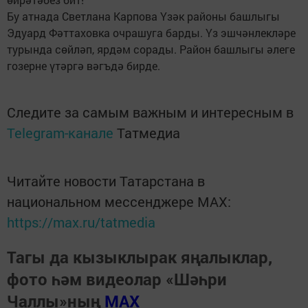
Бу атнада Светлана Карпова Үзәк районы башлыгы
Эдуард Фәттаховка очрашуга барды. Үз эшчәнлекләре
турында сөйләп, ярдәм сорады. Район башлыгы әлеге
гозерне үтәргә вәгъдә бирде.
Следите за самым важным и интересным в
Telegram-канале
Татмедиа
Читайте новости Татарстана в
национальном мессенджере MАХ:
https://max.ru/tatmedia
Тагы да кызыклырак яңалыклар,
фото һәм видеолар «Шәһри
Чаллы»ның
MAX