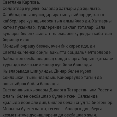
Светлана Карпова.
Солдатлар күңелен балалар хатлары да җылыта.
Хәрбиләр аны шулкадәр яратып укыйлар ди, хәтта
кайберләре күз яшьләрен тыя алмыйлар ди. Хатларны
кат-кат укыйлар, түшләрендә саклап тоталар. Бала
куллары белән язылган теләкләрне күңелдән кабатлап
йөриләр икән.
Мондый очрашу безнең өчен бик кирәк иде, ди
Светлана. Чөнки соңгы вакытта социаль челтәрләрдә
бәйләнгән оекбашларның солдатларга барып җитмәве
турында имеш-мимешләр күп йөри башлады.
Кызларымда шик уянды. Динар белән күреп
сөйләшкәч, тынычландык. Кайберәүләр тагын да
ашыгыбрак бәйли башлады.
Светлананың кызлары Динарга Татарстан һәм Россия
флагы белән оекбашлар бүләк иткән. Салкында
җылыда йөре әле дип, бияләй белән снуд та биргәннәр.
Монысы бу егетләргә, тегесе – боларга дип, бергә
хезмәт итүче дус-ишләренә дә оекбашлар җыя.