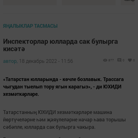
ЯҢАЛЫКЛАР ТАСМАСЫ
Инспекторлар юлларда сак булырга
кисәтә
автор,
18 декабрь 2022 - 11:56
877
0
0
«Татарстан юлларында - көчле бозлавык. Трассага
чыгудан тыелып тору ягын карагыз», - ди ЮХИДИ
хезмәткәрләре.
Татарстанның ЮХИДИ хезмәткәрләре машина
йөртүчеләрне һәм җәяүлеләрне начар һава торышы
сәбәпле, юлларда сак булырга чакыра.