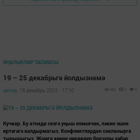
ЯҢАЛЫКЛАР ТАСМАСЫ
19 – 25 декабрьгә йолдызнамә
автор,
18 декабрь 2022 - 17:10
962
0
0
Кучкар. Бу атнада сезгә уңыш елмаячак, ләкин эшне
иртәгәгә калдырмагыз. Конфликтлардан сакланырга
тырышыгыз. Җомга көнне ниндидер борчулы хәбәр