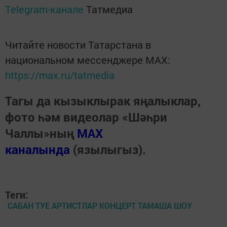
Telegram-канале
Татмедиа
Читайте новости Татарстана в
национальном мессенджере MАХ:
https://max.ru/tatmedia
Тагы да кызыклырак яңалыклар,
фото һәм видеолар «Шәһри
Чаллы»ның
MAX
каналында
(язылыгыз).
Теги:
САБАН ТУЕ АРТИСТЛАР КОНЦЕРТ ТАМАША ШОУ