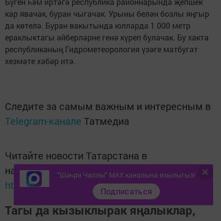
Бүген һәм иртәгә республика районнарында җепшек
кар явачак, буран чыгачак. Урыны белән бозлы яңгыр
да көтелә. Буран вакытында юлларда 1 000 метр
ераклыктагы әйберләрне генә күреп булачак. Бу хакта
республиканың Гидрометеорология үзәге матбугат
хезмәте хәбәр итә.
Следите за самым важным и интересным в
Telegram-канале
Татмедиа
Читайте новости Татарстана в
национальном мессенджере MАХ:
"Шәһри Чаллы" MAX каналына язылыгыз!
https://max.ru/tatmedia
Подписаться
Тагы да кызыклырак яңалыклар,