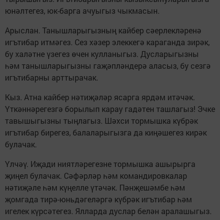
юнәлтегез, юк-барга ачуыгыз чыкмасын.
Арыслан. Танышларыгызның кайбер сәерлекләренә
игътибар итмәгез. Сез хәзер элеккегә караганда зирәк,
бу халәтне үзегез өчен кулланыгыз. Дусларыгызны
һәм танышларыгызны гаҗәпләндерә аласыз, бу сезгә
игътибарны арттырачак.
Кыз. Атна кайбер нәтиҗәләр ясарга ярдәм итәчәк.
Үткәннәрегезгә борылып карау гадәтен ташлагыз! Эчке
тавышыгызны тыңлагыз. Шәхси тормышка күбрәк
игътибар бирегез, балаларыгызга да киңәшегез кирәк
булачак.
Үлчәү. Иҗади ниятләрегезне тормышка ашырырга
җиңел булачак. Сәфәрләр һәм командировкалар
нәтиҗәле һәм күңелле үтәчәк. Пәнҗешәмбе һәм
җомгада тирә-юньдәгеләргә күбрәк игътибар һәм
игелек күрсәтегез. Ялларда дуслар белән аралашыгыз.