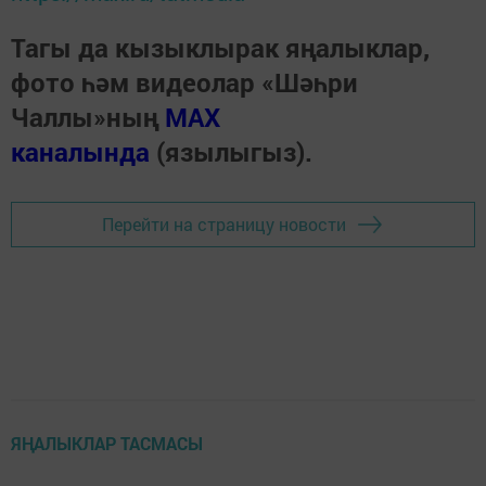
Тагы да кызыклырак яңалыклар,
фото һәм видеолар «Шәһри
Чаллы»ның
MAX
каналында
(язылыгыз).
Перейти на страницу новости
ЯҢАЛЫКЛАР ТАСМАСЫ