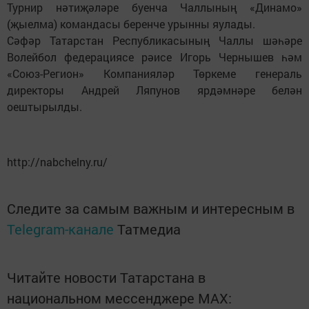
Турнир нәтиҗәләре буенча Чаллының «Динамо»
(җыелма) командасы беренче урынны яулады.
Сәфәр Татарстан Республикасының Чаллы шәһәре
Волейбол федерациясе рәисе Игорь Чернышев һәм
«Союз-Регион» Компанияләр Төркеме генераль
директоры Андрей Ляпунов ярдәмнәре белән
оештырылды.
http://nabchelny.ru/
Следите за самым важным и интересным в
Telegram-канале
Татмедиа
Читайте новости Татарстана в
национальном мессенджере MАХ: