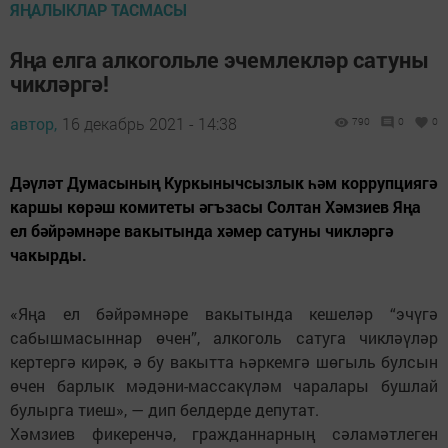
ЯҢАЛЫКЛАР ТАСМАСЫ
Яңа елга алкогольле эчемлекләр сатуны
чикләргә!
автор,
16 декабрь 2021 - 14:38
790
0
0
Дәүләт Думасының Куркынычсызлык һәм коррупциягә
каршы көрәш комитеты әгъзасы Солтан Хәмзиев Яңа
ел бәйрәмнәре вакытында хәмер сатуны чикләргә
чакырды.
«Яңа ел бәйрәмнәре вакытында кешеләр “эчүгә
сабышмасыннар өчен”, алкоголь сатуга чикләүләр
кертергә кирәк, ә бу вакытта һәркемгә шөгыль булсын
өчен барлык мәдәни-массакүләм чаралары бушлай
булырга тиеш», — дип белдерде депутат.
Хәмзиев фикеренчә, гражданнарның сәламәтлеген