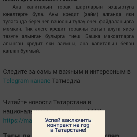
— Ана капиталын торак шартларын яхшыртуга
юнәлтергә була. Аны кредит (займ) алганда яки
түләгәндә беренчел взносны түләү өчен файдаланырга
мөмкин. Тик әлеге кредит торакны сатып алуга яисә
төзүгә алынган булырга тиеш. Башка максатларга
алынган кредит яки заемны, ана капиталын белән
каплап булмый.
Следите за самым важным и интересным в
Telegram-канале
Татмедиа
Читайте новости Татарстана в
национальном мессенджере MАХ:
https://max.ru/tatmedia
Тагы да кызыклырак яңалыклар,