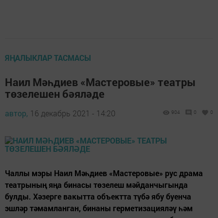
ЯҢАЛЫКЛАР ТАСМАСЫ
Наил Мәһдиев «Мастеровые» театры
төзелешен бәяләде
автор,
16 декабрь 2021 - 14:20
904
0
0
Чаллы мэры Наил Мәһдиев «Мастеровые» рус драма
театрының яңа бинасы төзелеш мәйданчыгында
булды. Хәзерге вакытта объектта түбә ябу буенча
эшләр тәмамланган, бинаны герметизацияләү һәм