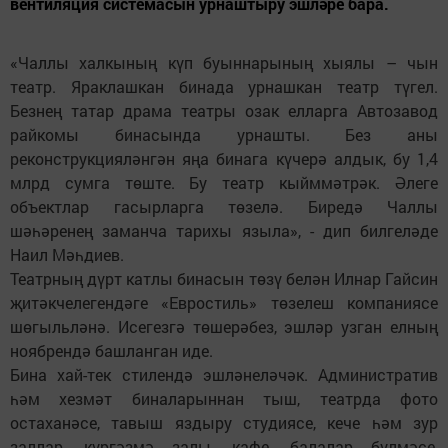
вентиляция системасын урнаштыру эшләре бара.
«Чаллы халкының күп буыннарының хыялы – чын
театр. Яраклашкан бинада урнашкан театр түгел.
Безнең татар драма театры озак елларга Автозавод
райкомы бинасында урнашты. Без аны
реконструкцияләнгән яңа бинага күчерә алдык, бу 1,4
млрд сумга төште. Бу театр кыйммәтрәк. Әлеге
объектлар гасырларга төзелә. Биредә Чаллы
шәһәренең заманча тарихы языла», - дип билгеләде
Наил Мәһдиев.
Театрның дүрт катлы бинасын төзү белән Илнар Гайсин
җитәкчелегендәге «Евростиль» төзелеш компаниясе
шөгыльләнә. Исегезгә төшерәбез, эшләр узган елның
ноябрендә башланган иде.
Бина хай-тек стилендә эшләнеләчәк. Административ
һәм хезмәт биналарыннан тыш, театрда фото
остаханәсе, тавыш яздыру студиясе, кече һәм зур
заллар, күргәзмә залы, кафе, балалар бүлмәсе,