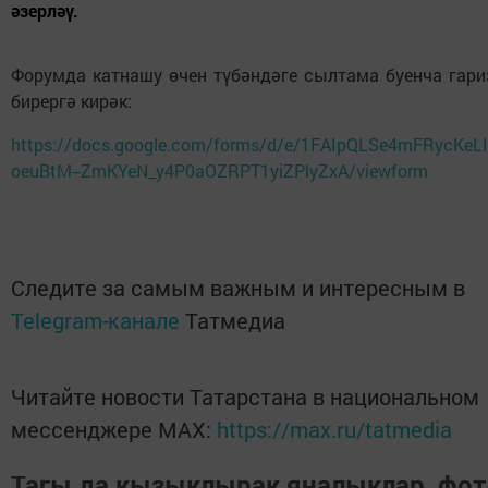
әзерләү.
Форумда катнашу өчен түбәндәге сылтама буенча гари
бирергә кирәк:
https://docs.google.com/forms/d/e/1FAIpQLSe4mFRycKeLI
oeuBtM--ZmKYeN_y4P0aOZRPT1yiZPlyZxA/viewform
Следите за самым важным и интересным в
Telegram-канале
Татмедиа
Читайте новости Татарстана в национальном
мессенджере MАХ:
https://max.ru/tatmedia
Тагы да кызыклырак яңалыклар, фот