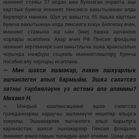
иминият стажы 37 елдан ким булмаган очракта, аңа
картлык буенча иминият пенсиясе вакытынннан алда
бирелергә мөмкин. Шул ук вакытта, 55 яшькә картлык
буенча вакытыннан алда пенсиягә хокук билгеләү өчен,
иминият стажына эш һәм (яки) башка эшчәнлек
чорлары исәпләнә. Алар өчен РФ Пенсия фондына
иминият кертемнәре һәм вакытлыча эшкә яраксызлык
чорында мәҗбүри социаль иминиятләштерү буенча
пособие алу чорлары исәпләнә.
— Мин шәхси эшмәкәр, ләкин эшкуарлык
эшчәнлеген алып бармыйм. Эшкә сәләтсез
затны тәрбияләүне үз өстемә ала аламмы?
Михаил Н.
— Мондый компенсацияне эшкә сәләтсез
гражданнарны караучы эшләмәүче кешеләр алырга
хокуклы. Эшмәкәрлек эшчәнлеге алып барылуга
карамастан, шәхси эшмәкәрләр Пенсия фондына
иминият взносларын түләүдән азат ителми. Шуңа күрә