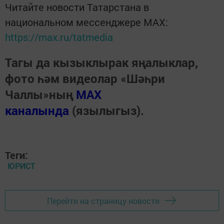
Читайте новости Татарстана в
национальном мессенджере MАХ:
https://max.ru/tatmedia
Тагы да кызыклырак яңалыклар,
фото һәм видеолар «Шәһри
Чаллы»ның
MAX
каналында
(язылыгыз).
Теги:
ЮРИСТ
Перейти на страницу новости