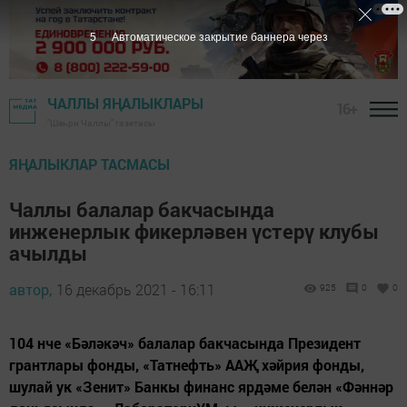
3
Автоматическое закрытие баннера через
ЧАЛЛЫ ЯҢАЛЫКЛАРЫ
16+
"Шәһри Чаллы" газетасы
ЯҢАЛЫКЛАР ТАСМАСЫ
Чаллы балалар бакчасында
инженерлык фикерләвен үстерү клубы
ачылды
автор,
16 декабрь 2021 - 16:11
925
0
0
104 нче «Бәләкәч» балалар бакчасында Президент
грантлары фонды, «Татнефть» ААҖ хәйрия фонды,
шулай ук «Зенит» Банкы финанс ярдәме белән «Фәннәр