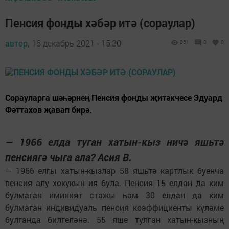
Пенсия фонды хәбәр итә (сораулар)
автор,
16 декабрь 2021 - 15:30
861
0
0
Сорауларга шәһәрнең Пенсия фонды җитәкчесе Эдуард
Фәттахов җавап бирә.
— 1966 елда туган хатын-кыз ничә яшьтә
пенсиягә чыга ала? Асия В.
— 1966 елгы хатын-кызлар 58 яшьтә картлык буенча
пенсия алу хокукын ия була. Пенсия 15 елдан да ким
булмаган иминият стажы һәм 30 елдан да ким
булмаган индивидуаль пенсия коэффициенты күләме
булганда билгеләнә. 55 яше тулган хатын-кызның