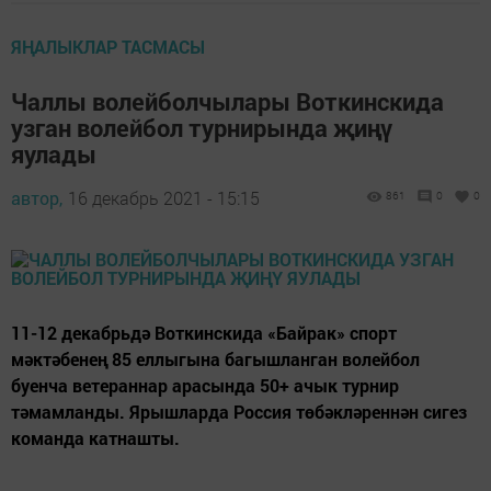
ЯҢАЛЫКЛАР ТАСМАСЫ
Чаллы волейболчылары Воткинскида
узган волейбол турнирында җиңү
яулады
автор,
16 декабрь 2021 - 15:15
861
0
0
11-12 декабрьдә Воткинскида «Байрак» спорт
мәктәбенең 85 еллыгына багышланган волейбол
буенча ветераннар арасында 50+ ачык турнир
тәмамланды. Ярышларда Россия төбәкләреннән сигез
команда катнашты.