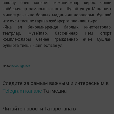
саклау өчен конкрет механизмнар кирәк, чөнки
кайберәүләр чамасын югалта. Шулай ук ул Мәдәният
министрлыгына барлык мәдәни-ял чараларын бушлай
итү өчен тиешле гариза җибәрергә планлаштыра.
«Яңа ел бәйрәмнәрендә барлык кинотеатрлар,
театрлар, музейлар, бассейннар һәм спорт
комплекслары безнең гражданнар өчен бушлай
булырга тиеш», - дип өстәде ул.
Фото:
news.liga.net
Следите за самым важным и интересным в
Telegram-канале
Татмедиа
Читайте новости Татарстана в