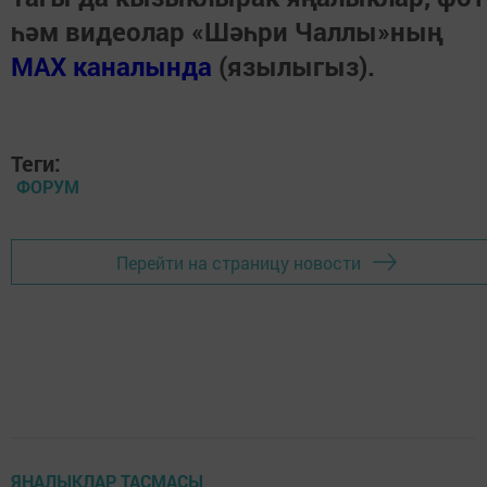
һәм видеолар «Шәһри Чаллы»ның
MAX каналында
(язылыгыз).
Теги:
ФОРУМ
Перейти на страницу новости
ЯҢАЛЫКЛАР ТАСМАСЫ