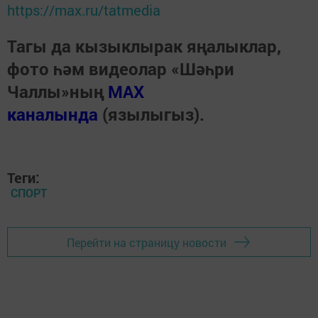
https://max.ru/tatmedia
Тагы да кызыклырак яңалыклар,
фото һәм видеолар «Шәһри
Чаллы»ның
MAX
каналында
(язылыгыз).
Теги:
СПОРТ
Перейти на страницу новости