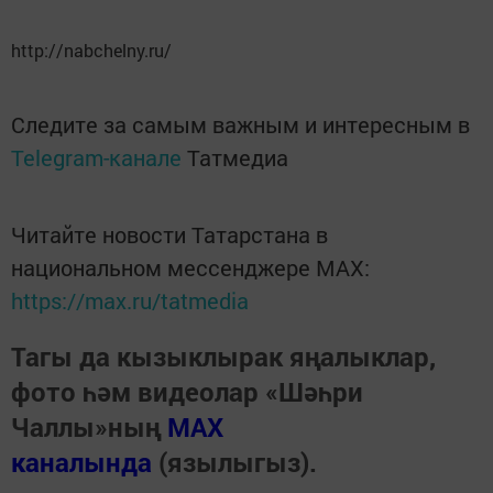
http://nabchelny.ru/
Следите за самым важным и интересным в
Telegram-канале
Татмедиа
Читайте новости Татарстана в
национальном мессенджере MАХ:
https://max.ru/tatmedia
Тагы да кызыклырак яңалыклар,
фото һәм видеолар «Шәһри
Чаллы»ның
MAX
каналында
(язылыгыз).