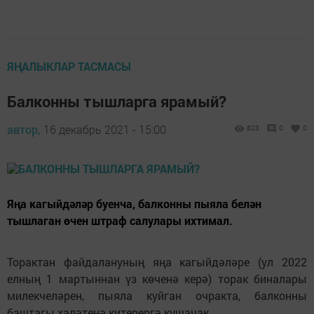
ЯҢАЛЫКЛАР ТАСМАСЫ
Балконны тышларга ярамый?
автор,
16 декабрь 2021 - 15:00
823
0
0
Яңа кагыйдәләр буенча, балконны пыяла белән
тышлаган өчен штраф салулары ихтимал.
Торактан файдалануның яңа кагыйдәләре (ул 2022
елның 1 мартыннан үз көченә керә) торак биналары
милекчеләрен, пыяла куйган очракта, балконны
баштагы халәтенә китерергә кушачак.