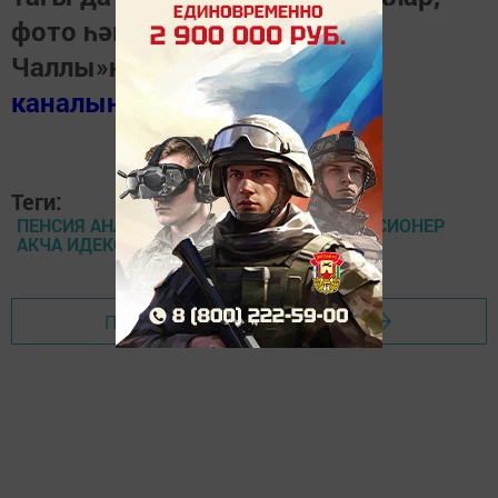
фото һәм видеолар «Шәһри
Чаллы»ның
MAX
каналында
(язылыгыз).
Теги:
ПЕНСИЯ АНА КАПИТАЛЫ ЗАКОН БАЛА ПЕНСИОНЕР
АКЧА ИДЕКСАЦИЯ
Перейти на страницу новости