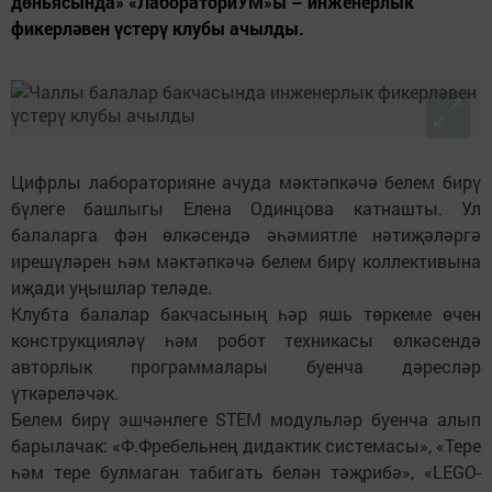
дөньясында» «ЛабораториУМ»ы – инженерлык
фикерләвен үстерү клубы ачылды.
Цифрлы лабораторияне ачуда мәктәпкәчә белем бирү
бүлеге башлыгы Елена Одинцова катнашты. Ул
балаларга фән өлкәсендә әһәмиятле нәтиҗәләргә
ирешүләрен һәм мәктәпкәчә белем бирү коллективына
иҗади уңышлар теләде.
Клубта балалар бакчасының һәр яшь төркеме өчен
конструкцияләү һәм робот техникасы өлкәсендә
авторлык программалары буенча дәресләр
үткәреләчәк.
Белем бирү эшчәнлеге STEM модульләр буенча алып
барылачак: «Ф.Фребельнең дидактик системасы», «Тере
һәм тере булмаган табигать белән тәҗрибә», «LEGO-