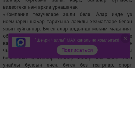
видеотека һәм архив урнашачак.
«Компания төзүчеләре эшли белә. Алар инде үз
исемнәрен шәһәр тарихына лаеклы хезмәтләре белән
язып куйганнар. Бүген алар алдында мөһим мәдәният
объекты төзү бурычы тора. Завод һәм шәһәр төзелеше
"Шәһри Чаллы" MAX каналына язылыгыз!
вакытында йөк машинасын кыска вакыт эчендә
Подписаться
чыгару бурычы куелган иде, һәм алар аны бик яхшы
башкарып чыктылар. Шәһәр эшләү һәм яшәү өчен
уңайлы булсын өчен, бүген без театрлар, спорт
корылмалары төзергә тиеш. Яр Чаллыда барлыкка
киләчәк театр функциональ бина гына түгел, ул,
һичшиксез, шәһәрнең бизәге дә булачак».
Театр 492 урынга исәпләнгән, шулай ук 100 урынга
исәпләнгән икенче залы бар.
Театр бинасы Чулман проспектында 59 нчы
«Адымнар» полилингваль гимназиясе, Тантаналар
сарае янында урнашачак.
«Мастеровые» киләсе театр сезонын яңа заманча