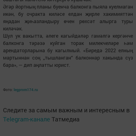
Әгәр йортның планы буенча балконга пыяла куелмаган
икән, бу очракта киләсе елдан җирле хакимияттән
яңадан җиһазландыру өчен рөхсәт алырга туры
киләчәк.
Шул ук вакытта, әлеге кагыйдәләр гамәлгә кергәнче
балконга тәрәзә куйган торак милекчеләре һәм
арендаторларына бу кагылмый. «Биредә 2022 елның
мартыннан соң „тышланган“ балконнар хакында сүз
бара», — дип аңлатты юрист.
Фото:
legprom174.ru
Следите за самым важным и интересным в
Telegram-канале
Татмедиа