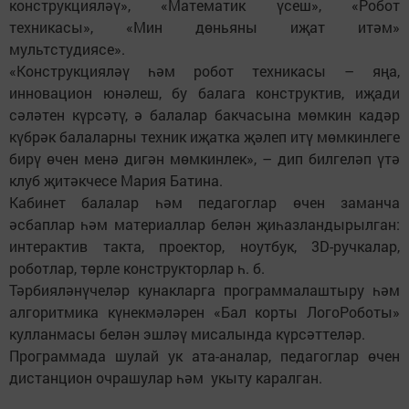
конструкцияләү», «Математик үсеш», «Робот
техникасы», «Мин дөньяны иҗат итәм»
мультстудиясе».
«Конструкцияләү һәм робот техникасы – яңа,
инновацион юнәлеш, бу балага конструктив, иҗади
сәләтен күрсәтү, ә балалар бакчасына мөмкин кадәр
күбрәк балаларны техник иҗатка җәлеп итү мөмкинлеге
бирү өчен менә дигән мөмкинлек», – дип билгеләп үтә
клуб җитәкчесе Мария Батина.
Кабинет балалар һәм педагоглар өчен заманча
әсбаплар һәм материаллар белән җиһазландырылган:
интерактив такта, проектор, ноутбук, 3D-ручкалар,
роботлар, төрле конструкторлар һ. б.
Тәрбияләнүчеләр кунакларга программалаштыру һәм
алгоритмика күнекмәләрен «Бал корты ЛогоРоботы»
кулланмасы белән эшләү мисалында күрсәттеләр.
Программада шулай ук ата-аналар, педагоглар өчен
дистанцион очрашулар һәм укыту каралган.