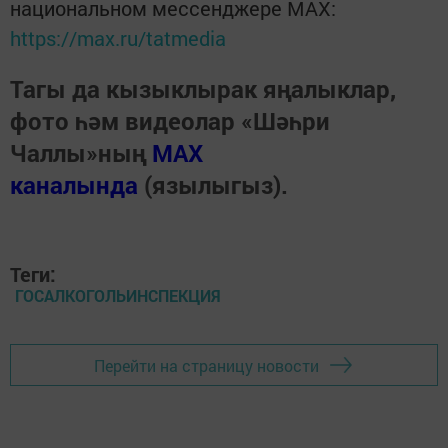
национальном мессенджере MАХ:
https://max.ru/tatmedia
Тагы да кызыклырак яңалыклар,
фото һәм видеолар «Шәһри
Чаллы»ның
MAX
каналында
(язылыгыз).
Теги:
ГОСАЛКОГОЛЬИНСПЕКЦИЯ
Перейти на страницу новости