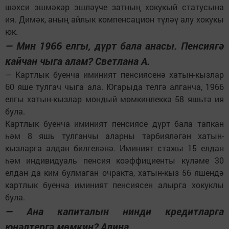
шәхси эшмәкәр эшләүче затның хокукый статусына
ия. Димәк, аның айлык компенсацион түләү алу хокукы
юк.
— Мин 1966 елгы, дүрт бала анасы. Пенсиягә
кайчан чыга алам? Светлана А.
— Картлык буенча иминият пенсиясенә хатын-кызлар
60 яше тулгач чыга ала. Югарыда телгә алганча, 1966
елгы хатын-кызлар мондый мөмкинлеккә 58 яшьтә ия
була.
Картлык буенча иминият пенсиясе дүрт бала тапкан
һәм 8 яшь тулганчы аларны тәрбияләгән хатын-
кызларга алдан билгеләнә. Иминият стажы 15 елдан
һәм индивидуаль пенсия коэффициенты күләме 30
елдан да ким булмаган очракта, хатын-кыз 56 яшендә
картлык буенча иминият пенсиясен алырга хокуклы
була.
— Ана капиталын нинди кредитларга
юнәлтергә мөмкин? Алина