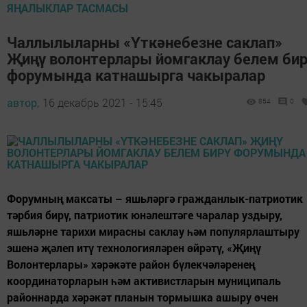
ЯҢАЛЫКЛАР ТАСМАСЫ
Чаллылыларны «Үткәнебезне саклап»
Җиңү волонтерлары йомгаклау белем би
форумында катнашырга чакыралар
автор,
16 декабрь 2021 - 15:45
854
0
Форумның максаты – яшьләргә гражданлык-патриотик
тәрбия бирү, патриотик юнәлештәге чаралар уздыру,
яшьләрне тарихи мирасны саклау һәм популярлаштыру
эшенә җәлеп итү технологияләрен өйрәтү, «Җиңү
Волонтерлары» хәрәкәте район бүлекчәләренең
координаторларын һәм активистларын муниципаль
районнарда хәрәкәт планын тормышка ашыру өчен