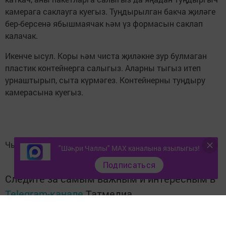
камерага саклауга куегыз. Туңдырылган бакча җиләге
бер-берсенә ябышмаячак һәм үз формасын саклап
калачак.
Икенче ысул. Коры һәм чиста җиләкне зур булмаган
пластик контейнерга салыгыз. Аларны тыгыз итеп
урнаштырып, сыта күрмәгез. Контейнерны туңдыру
камерасына куегыз.
Чыганак:
Шәһри Казан
"Шәһри Чаллы" MAX каналына язылыгыз!
Подписаться
Следите за самым важным и интересным в
Telegram-канале
Татмедиа