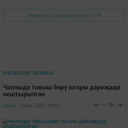
Перейти на страницу новости
ЯҢАЛЫКЛАР ТАСМАСЫ
Чаллыда тавыш бирү югары дәрәҗәдә
оештырылган
admin,
1 июль 2020 - 09:03
1116
0
0