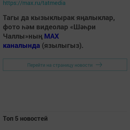
https://max.ru/tatmedia
Тагы да кызыклырак яңалыклар,
фото һәм видеолар «Шәһри
Чаллы»ның
MAX
каналында
(язылыгыз).
Перейти на страницу новости
Топ 5 новостей