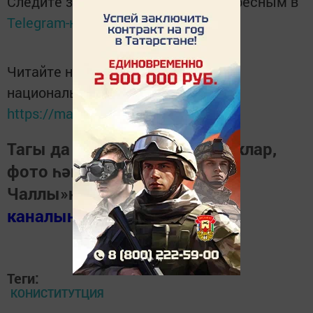
Следите за самым важным и интересным в
Telegram-канале
Татмедиа
Читайте новости Татарстана в
национальном мессенджере MАХ:
https://max.ru/tatmedia
Тагы да кызыклырак яңалыклар,
фото һәм видеолар «Шәһри
Чаллы»ның
MAX
каналында
(язылыгыз).
Теги:
КОНИСТИТУТЦИЯ