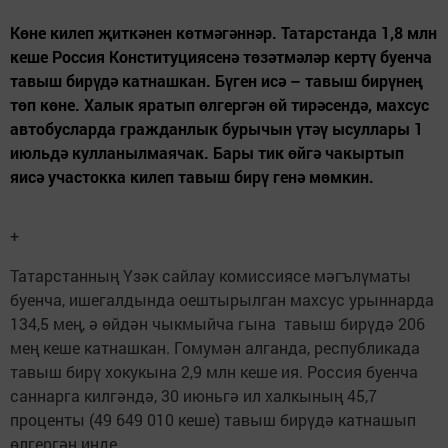
Көне килеп җиткәнен көтмәгәннәр. Татарстанда 1,8 млн
кеше Россия Конституциясенә төзәтмәләр кертү буенча
тавыш бирүдә катнашкан. Бүген исә – тавыш бирүнең
төп көне. Халык яратып өлгергән өй тирәсендә, махсус
автобусларда гражданлык бурычын үтәү ысуллары 1
июльдә кулланылмаячак. Бары тик өйгә чакыртып
яисә участокка килеп тавыш бирү генә мөмкин.
+
Татарстанның Үзәк сайлау комиссиясе мәгълүматы
буенча, ишегалдында оештырылган махсус урыннарда
134,5 мең, ә өйдән чыкмыйча гына тавыш бирүдә 206
мең кеше катнашкан. Гомумән алганда, республикада
тавыш бирү хокукына 2,9 млн кеше ия. Россия буенча
саннарга килгәндә, 30 июньгә ил халкының 45,7
проценты (49 649 010 кеше) тавыш бирүдә катнашып
өлгергән инде.