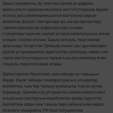
Аның сүзләренчә, бу төзәтмә шулай ук цифрлы
җәмгыятьтә куркынычсызлык институтларына ярдәм
итәчәк, россиялеләрнең шәхси мәгълүматларын
яклаячак, дәүләт секторында да, матди җитештерү
тармакларында да цифрлаштыру үсешен
стимуллаштырачак, шулай ук кеше капиталының актив
үсешен тәэмин итәчәк. Башка актуаль төзәтмәләр
арасында Татарстан Премьер-министры урынбасары
шулай ук гражданлык җәмгыятен хуплауны, никах һәм
гаилә институтларын үстерүне һәм россиялеләр өчен
социаль гарантияләрне атады.
Шәйхетдинов Иннополис мәктәбендә үз тавышын
бирде. Ишек төбендә температурасын үлчәделәр,
бюллетень һәм бер тапкыр кулланыла торган ручка
бирделәр. Шуннан соң ул ерактан сайлау комиссиясе
әгъзасына паспортын киңәйтелгән килеш күрсәтте,
бюллетень алды һәм тавыш бирү кабинасына керде.
Исегезгә төшерәбез, РФ Конституциясенә