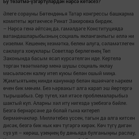
Бу төзәтмә-үзгәртүләрдән нәрсә көтәсез?
Әлеге сорауны Бөтендөнья Татар конгрессы башкарма
комитеты җитәкчесе Ринат Закировка бирдек.
– Нәрсә генә әйтсәң дә, гамәлдәге Конституциядә
ватандашларыбызның социаль якланганлыгы әллә ни
сизелми. Кешенең хезмәткә, белем алуга, сәламәтлеген
саклауга хокуклары Советлар берлегенең Төп
Законында басым ясап күрсәтелгән иде. Кертелә
торган төзәтмәләр менә шушы социаль яклау
мәсьәләсен калку итеп куюы белән ошый миңа.
Җәмгыятьнең нинди кануннар белән яшәячәге һәркем
өчен бик мөһим. Без һәрвакыт алга карап эш йөртергә
тырышабыз. Сер түгел, хәл итәсе проблемаларыбыз
шактый күп. Аларны хәл итү нигездә үзебезгә бәйле.
Безгә бернәрсәне дә болай гына китереп
бирмәячәкләр. Милләтебез үссен, тагын да алга китсен
дисәк, безгә бик нык көч түгәргә кирәк. Көч түгү дигән
сүз ул – көрәш, үзеңнең бу дөньяда булганыңны раслау,