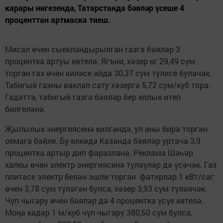
карары нигезендә, Татарстанда бәяләр үсеше 4
проценттан артмаска тиеш.
Мисал өчен сыекландырылган газга бәяләр 3
процентка артуы көтелә. Ягъни, хәзер кг 29,49 сум
торган газ өчен киләсе айда 30,37 сум түлисе булачак.
Табигый газны ваклап сату хәзергә 5,72 сум/куб тора.
Гадәттә, табигый газга бәяләр бер еллык итеп
билгеләнә.
Җылылык энергиясенә килгәндә, ул аны бирә торган
оемага бәйле. Бу өлкәдә Казанда бәяләр уртача 3,9
процентка артыр дип фаразлана. Реклама Шәһәр
халкы өчен электр энергиясенә түләүләр дә үсәчәк. Газ
плитәсе электр белән эшли торган фатирлар 1 кВт/сәг
өчен 3,78 сум түләгән булса, хәзер 3,93 сум түләячәк.
Чүп чыгару өчен бәяләр дә 4 процентка үсүе көтелә.
Моңа кадәр 1 м/куб чүп чыгару 380,50 сум булса,