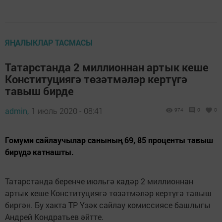
ЯҢАЛЫКЛАР ТАСМАСЫ
Татарстанда 2 миллионнан артык кеше
Конституциягә төзәтмәләр кертүгә
тавыш бирде
admin,
1 июль 2020 - 08:41
974
0
0
Гомуми сайлаучылар санының 69, 85 проценты тавыш
бирүдә катнашты.
Татарстанда беренче июльгә кадәр 2 миллионнан
артык кеше Конституциягә төзәтмәләр кертүгә тавыш
биргән. Бу хакта ТР Үзәк сайлау комиссиясе башлыгы
Андрей Кондратьев әйтте.