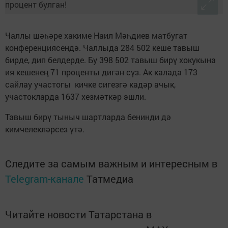
Чаллы шәһәре хакиме Наил Мәһдиев матбугат
конференциясендә. Чаллыда 284 502 кеше тавыш
бирде, дип белдерде. Бу 398 502 тавыш бирү хокукына
ия кешенең 71 проценты дигән сүз. Ак калада 173
сайлау участогы кичке сигезгә кадәр ачык,
участокларда 1637 хезмәткәр эшли.
Тавыш бирү тыныч шартларда бенинди дә
кимчелекләрсез үтә.
Следите за самым важным и интересным в
Telegram-канале
Татмедиа
Читайте новости Татарстана в