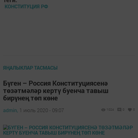
КОНСТИТУЦИЯ РФ
ЯҢАЛЫКЛАР ТАСМАСЫ
Бүген – Россия Конституциясенә
төзәтмәләр кертү буенча тавыш
бирүнең төп көне
admin,
1 июль 2020 - 09:07
1024
0
0