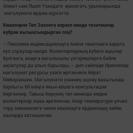
Әлмәт һәм Яшел Үзәндәге җәмәгать урыннарында
мәгълүмати ярдәм күрсәтте.
Кешеләрне Төп Законга керәсе нинди төзәтмәләр
күбрәк кызыксындырган соң?
– Пенсияне индексацияләүгә бәйле төзәтмәгә карата
күп сораулар килде. Волонтерларның күбесе яшьләр
булганга, аларга кагылышлы үзгәрешләргә бәйле
аңлатулар да алып барылды, – дип сөйләде Иреклеләр
мәгълүмат ресурсы үзәге җитәкчесе Айрат
Мөбәракшин. Мәгълүмати үзәкнең эшләү вакытында
барлыгы 60 меңгә якын кешегә консультация
биргәннәр. Тавыш бирүнең төп көнендә медик
волонтерлар эшкә җигеләчәк. Алар температура үлчәп
тору, мөмкинлеге чикле кешеләргә ярдәмләшү кебек
эшләрдә катнашачак.