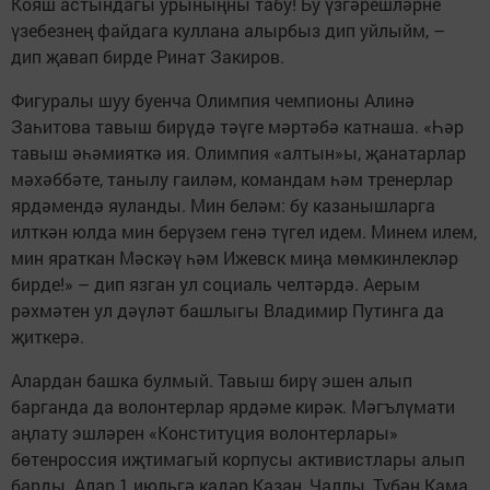
Кояш астындагы урыныңны табу! Бу үзгәрешләрне
үзебезнең файдага куллана алырбыз дип уйлыйм, –
дип җавап бирде Ринат Закиров.
Фигуралы шуу буенча Олимпия чемпионы Алинә
Заһитова тавыш бирүдә тәүге мәртәбә катнаша. «Һәр
тавыш әһәмияткә ия. Олимпия «алтын»ы, җанатарлар
мәхәббәте, танылу гаиләм, командам һәм тренерлар
ярдәмендә яуланды. Мин беләм: бу казанышларга
илткән юлда мин берүзем генә түгел идем. Минем илем,
мин яраткан Мәскәү һәм Ижевск миңа мөмкинлекләр
бирде!» – дип язган ул социаль челтәрдә. Аерым
рәхмәтен ул дәүләт башлыгы Владимир Путинга да
җиткерә.
Алардан башка булмый. Тавыш бирү эшен алып
барганда да волонтерлар ярдәме кирәк. Мәгълүмати
аңлату эшләрен «Конституция волонтерлары»
бөтенроссия иҗтимагый корпусы активистлары алып
барды. Алар 1 июльгә кадәр Казан, Чаллы, Түбән Кама,