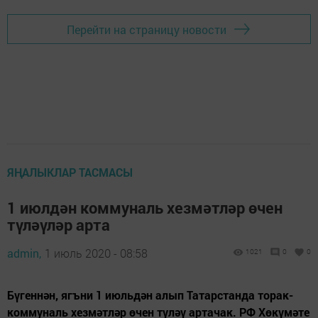
Перейти на страницу новости
ЯҢАЛЫКЛАР ТАСМАСЫ
1 июлдән коммуналь хезмәтләр өчен
түләүләр арта
admin,
1 июль 2020 - 08:58
1021
0
0
Бүгеннән, ягъни 1 июльдән алып Татарстанда торак-
коммуналь хезмәтләр өчен түләү артачак. РФ Хөкүмәте