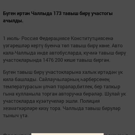
Бүген иртән Чаллыда 173 тавыш бирү участогы
ачылды.
1 июль- Россия Федерациясе Конститутциясенә
үзгәрешләр кертү буенча төп тавыш бирү көне. Авто
кала-Чаллыда инде автобусларда, күчмә тавыш бирү
участокларында 1476 200 кеше тавыш биргән.
Бүген тавыш бирү участокларына халык иртәдән үк
килә башлады. Сайлаучыларның һәрберсенең
температурасын үлчәп торалар,битлек, бер тапкыр
гына кулланыла торган авторучка бирәләр. Шулай ук
участокларда күзәтүчеләр эшли. Полиция
хезмәткәрләре кизү тора. Чаллыда тавыш бирүләр
тыныч үтә.