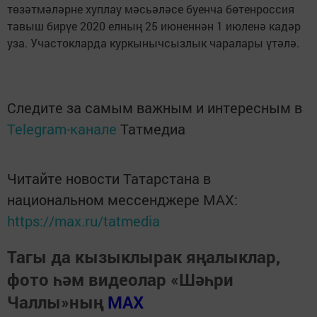
төзәтмәләрне хуплау мәсьәләсе буенча бөтенроссия
тавыш бирүе 2020 елның 25 июненнән 1 июленә кадәр
уза. Участокларда куркынычсызлык чаралары үтәлә.
Следите за самым важным и интересным в
Telegram-канале
Татмедиа
Читайте новости Татарстана в
национальном мессенджере MАХ:
https://max.ru/tatmedia
Тагы да кызыклырак яңалыклар,
фото һәм видеолар «Шәһри
Чаллы»ның
MAX