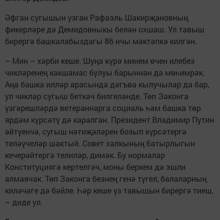
Әфган сугышын узган Рафаэль Шакирҗановның
фикерләре дә Демидовныкы белән охшаш. Ул тавыш
бирергә башкалабыздагы 86 нчы мәктәпкә килгән.
– Мин – хәрби кеше. Шуңа күрә минем өчен илебез
чикләренең какшамас булуы барыннан да мөһимрәк.
Аңа башка илләр арасында дәгъва кылучылар да бар,
ул чикләр сугыш беткәч билгеләнде. Төп Законга
үзгәрешләрдә ветераннарга социаль һәм башка төр
ярдәм күрсәтү дә каралган. Президент Владимир Путин
әйтүенчә, сугыш нәтиҗәләрен бозып күрсәтергә
теләүчеләр шактый. Совет халкының батырлыгын
кечерәйтергә телиләр, димәк. Бу нормалар
Конституциягә кертелгәч, моны беркем дә эшли
алмаячак. Төп Законга безнең генә түгел, балаларның
киләчәге дә бәйле. Һәр кеше үз тавышын бирергә тиеш,
– диде ул.