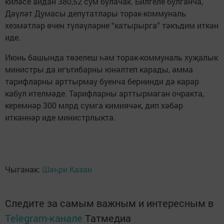
киләсе айдан 380,52 сум булачак. Билгеле булганча,
Дәүләт Думасы депутатлары торак-коммуналь
хезмәтләр өчен түләүләрне “катырырга” тәкъдим иткән
иде.
Июнь башында төзелеш һәм торак-коммуналь хуҗалык
министры да игътибарны юнәлтеп карады, әмма
тарифларны арттырмау буенча бернинди дә карар
кабул ителмәде. Тарифларны арттырмаган очракта,
керемнәр 300 млрд сумга кимиячәк, дип хәбәр
иткәннәр иде министрлыкта.
Чыганак:
Шәһри Казан
Следите за самым важным и интересным в
Telegram-канале
Татмедиа