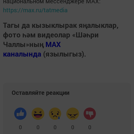
национальном мессенджере MАХ:
https://max.ru/tatmedia
Тагы да кызыклырак яңалыклар,
фото һәм видеолар «Шәһри
Чаллы»ның
MAX
каналында
(язылыгыз).
Оставляйте реакции
0
0
0
0
0