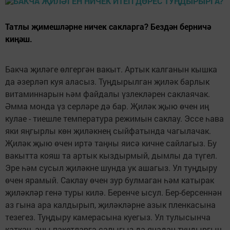
Татлы җимешләрне ничек сакларга? Бездән берничә
киңәш.
Бакча җиләге өлгергән вакыт. Артык калганын кышка
да әзерләп куя аласыз. Туңдырылган җиләк барлык
витаминнарын һәм файдалы үзлекләрен саклаячак.
Әмма монда үз серләре дә бар. Җиләк җыю өчен иң
кулае - тиешле температура режимын саклау. Эссе һава
яки яңгырлы көн җиләкнең сыйфатында чагылачак.
Җиләк җыю өчен иртә таңны яисә кичне сайлагыз. Бу
вакытта кояш та артык кыздырмый, дымлы да түгел.
Эре һәм сусыл җиләкне шунда ук ашагыз. Ул туңдыру
өчен ярамый. Саклау өчен зур булмаган һәм катырак
җиләкләр генә туры килә. Беренче ысул. Бер-берсеннән
аз гына ара калдырып, җиләкләрне азык пленкасына
тезегез. Туңдыру камерасына куегыз. Ул тулысынча
каткач, аны пакетларга салыгыз да яңадан туңдыргыч