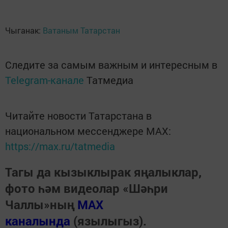
Чыганак:
Ватаным Татарстан
Следите за самым важным и интересным в
Telegram-канале
Татмедиа
Читайте новости Татарстана в
национальном мессенджере MАХ:
https://max.ru/tatmedia
Тагы да кызыклырак яңалыклар,
фото һәм видеолар «Шәһри
Чаллы»ның
MAX
каналында
(язылыгыз).