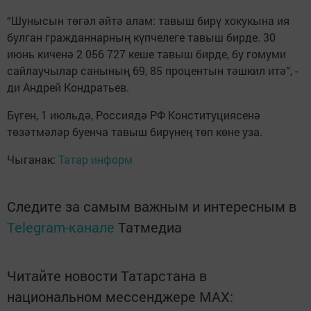
“Шунысын төгәл әйтә алам: тавыш бирү хокукына ия
булган гражданнарның күпчелеге тавыш бирде. 30
июнь киченә 2 056 727 кеше тавыш бирде, бу гомуми
сайлаучылар санының 69, 85 процентын тәшкил итә”, -
ди Андрей Кондратьев.
Бүген, 1 июльдә, Россиядә РФ Конституциясенә
төзәтмәләр буенча тавыш бирүнең төп көне уза.
Чыганак:
Татар информ
Следите за самым важным и интересным в
Telegram-канале
Татмедиа
Читайте новости Татарстана в
национальном мессенджере MАХ: