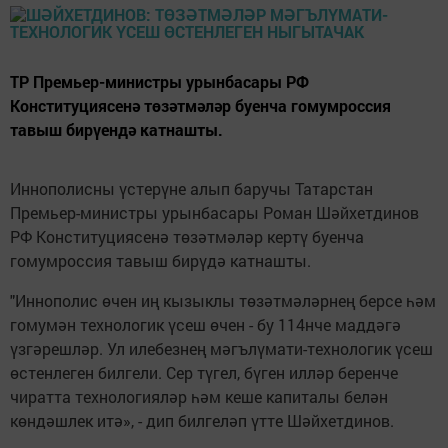
ТР Премьер-министры урынбасары РФ
Конституциясенә төзәтмәләр буенча гомумроссия
тавыш бирүендә катнашты.
Иннополисны үстерүне алып баручы Татарстан
Премьер-министры урынбасары Роман Шәйхетдинов
РФ Конституциясенә төзәтмәләр кертү буенча
гомумроссия тавыш бирүдә катнашты.
"Иннополис өчен иң кызыклы төзәтмәләрнең берсе һәм
гомумән технологик үсеш өчен - бу 114нче маддәгә
үзгәрешләр. Ул илебезнең мәгълүмати-технологик үсеш
өстенлеген билгели. Сер түгел, бүген илләр беренче
чиратта технологияләр һәм кеше капиталы белән
көндәшлек итә», - дип билгеләп үтте Шәйхетдинов.