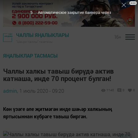
4
Автоматическое закрытие баннера через
ЧАЛЛЫ ЯҢАЛЫКЛАРЫ
16+
"Шәһри Чаллы" газетасы
ЯҢАЛЫКЛАР ТАСМАСЫ
Чаллы халкы тавыш бирүдә актив
катнаша, инде 70 процент булган!
admin,
1 июль 2020 - 09:20
1140
0
0
Көн үзәге әле җитмәгән инде шәһәр халкының
яртысыннан күбрәге тавыш биргән.