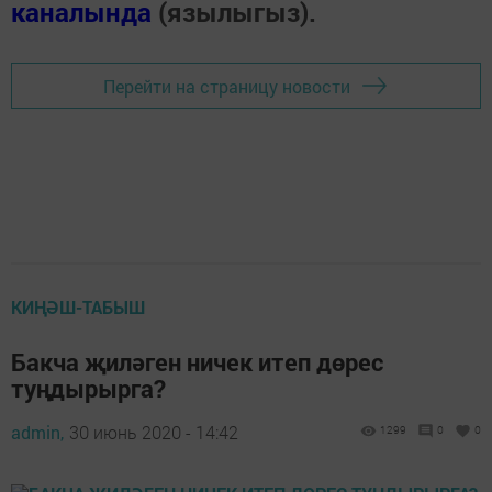
каналында
(язылыгыз).
Перейти на страницу новости
КИҢӘШ-ТАБЫШ
Бакча җиләген ничек итеп дөрес
туңдырырга?
admin,
30 июнь 2020 - 14:42
1299
0
0