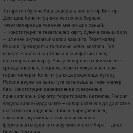
Татарстан буенча баш федераль инспектор Виктор
Демидов Конституциягә кертеләсе барлык
төзәтмәләрне дә үзе өчен мөһим дип саный.
– Конституциягә төзәтмәләр кертү буенча тавыш бирү
– ил өчен иҗтимагый-сәяси вакыйга. Төзәтмәләр
Россия Президенты тәкъдиме белән кертелә. Төп
максат – халыкның тормыш сыйфатын, яшәү
шартларын яхшырту. Үзгәрешләрдәге мөһим өлеш –
гражданнарның социаль, хезмәт хокукларын һәм
гарантияләрен Конституция дәрәҗәсендә күтәрү.
Россия дәүләтен ныгытуга кагылышлы төзәтмәләр
бар. Конституция дәрәҗәсендә суверенлык
принципларын беркетү, территориаль бөтенлек, Россия
Федерациясе бердәмлеге – болар бөтенесе дә дәүләтне
ныгытуга юнәлдерелә. Тавыш бирү үзебезнең
язмышны, күпмилләтле илнең язмышын
формалаштыруда катнашу мөмкинлеге бирә, – диде
Виктор Демидов.