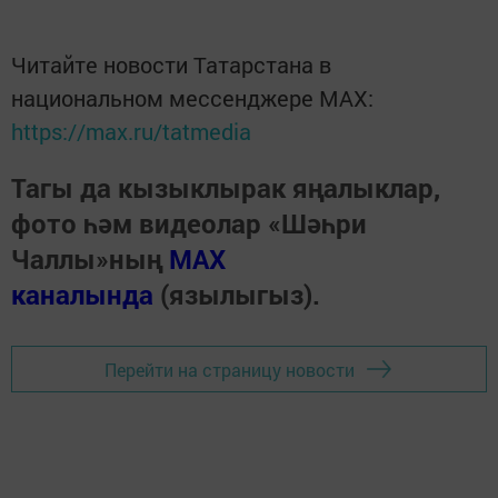
Читайте новости Татарстана в
национальном мессенджере MАХ:
https://max.ru/tatmedia
Тагы да кызыклырак яңалыклар,
фото һәм видеолар «Шәһри
Чаллы»ның
MAX
каналында
(язылыгыз).
Перейти на страницу новости