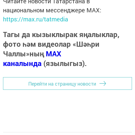
Читайте новости Татарстана в
национальном мессенджере MАХ:
https://max.ru/tatmedia
Тагы да кызыклырак яңалыклар,
фото һәм видеолар «Шәһри
Чаллы»ның
MAX
каналында
(язылыгыз).
Перейти на страницу новости