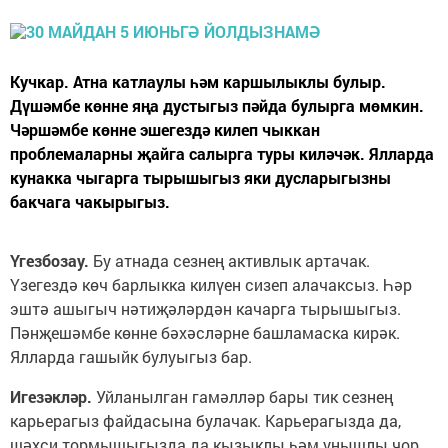
Кучкар. Атна катлаулы һәм каршылыклы булыр.
Дүшәмбе көнне яңа дустыгыз пәйда булырга мөмкин.
Чәршәмбе көнне эшегездә килеп чыккан
проблемаларны җайга салырга туры киләчәк. Ялларда
кунакка чыгарга тырышыгыз яки дусларыгызны
бакчага чакырыгыз.
Үгезбозау.
Бу атнада сезнең активлык артачак.
Үзегездә көч барлыкка килүен сизеп алачаксыз. Һәр
эштә ашыгыч нәтиҗәләрдән качарга тырышыгыз.
Пәнҗешәмбе көнне бәхәсләрне башламаска кирәк.
Ялларда гашыйк булуыгыз бар.
Игезәкләр.
Уйланылган гамәлләр бары тик сезнең
карьерагыз файдасына булачак. Карьерагызда да,
шәхси тормышыгызда да кызыклы һәм уңышлы чор