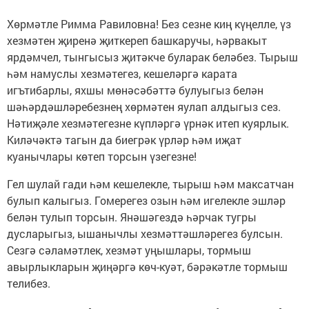
Хөрмәтле Римма Равиловна! Без сезне киң күңелле, үз
хезмәтен җиренә җиткереп башкаручы, һәрвакыт
ярдәмчел, тынгысыз җитәкче буларак беләбез. Тырыш
һәм намуслы хезмәтегез, кешеләргә карата
игътибарлы, яхшы мөнәсәбәттә булуыгыз белән
шәһәрдәшләребезнең хөрмәтен яулап алдыгыз сез.
Нәтиҗәле хезмәтегезне күпләргә үрнәк итеп куярлык.
Киләчәктә тагын да биегрәк үрләр һәм иҗат
куанычлары көтеп торсын үзегезне!
Гел шулай гади һәм кешелекле, тырыш һәм максатчан
булып калыгыз. Гомерегез озын һәм игелекле эшләр
белән тулып торсын. Янәшәгездә һәрчак тугры
дусларыгыз, ышанычлы хезмәттәшләрегез булсын.
Сезгә сәламәтлек, хезмәт уңышлары, тормыш
авырлыкларын җиңәргә көч-куәт, бәрәкәтле тормыш
телибез.