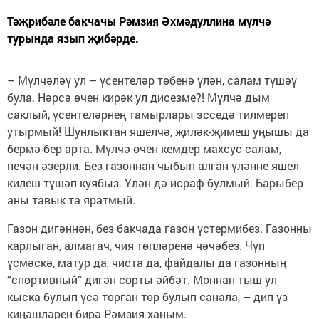
Тәҗрибәле бакчачы Рәмзия Әхмәдуллина мүлчә
турында язып җибәрде.
– Мүлчәләү ул – үсентеләр төбенә үлән, салам түшәү
була. Нәрсә өчен кирәк ул дисезме?! Мүлчә дым
саклый, үсентеләрнең тамырлары эсседә тилмереп
утырмый! Шунлыктан яшелчә, җиләк-җимеш уңышы да
бермә-бер арта. Мүлчә өчен кемдер махсус салам,
печән әзерли. Без газоннан чыбып алган үләнне яшел
килеш түшәп куябыз. Үлән дә исраф булмый. Барыбер
аны тавык та яратмый.
Газон дигәннән, без бакчада газон үстермибез. Газонны
карлыган, алмагач, чия төпләренә чәчәбез. Чүп
үсмәскә, матур да, чиста да, файдалы да газонның
“спортивный” дигән сорты әйбәт. Моннан тыш ул
кыска булып үсә торган төр булып санала, – дип үз
киңәшләрен бирә Рәмзия ханым.