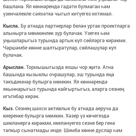
башлана. Ял көннәрендә гадәти булмаган һәм
үзенчәлекле сәяхәткә чыгып китүегез ихтимал.
Кысла.
Бу атнада партнерлар белән уртак проектларга
алынырга мөмкинлек зур булачак. Үзегез һәм
уңышларыгыз турында артык күп сөйләргә кирәкми.
Чәршәмбе көнне шалтыратулар, сөйләшүләр күп
булачак.
Арыслан.
Тормышыгызда яхшы чор җитә. Атна
башында кызыклы очрашулар, эш турында яңа
тәкъдимнәр булырга мөмкин. Ял көннәрендә
якыннарыгыз турында кайгыртыгыз, аларга сезнең
игътибар кирәк.
Кыз.
Сезнең шәхси активлык бу атнада аеруча да
киеренке булырга мөмкин. Хәзер үз көчегездә
шикләнергә кирәкми, икеләнүегез сезне бер генә
тапкыр сынатмады инде. Шимбә көнне дуслар һәм