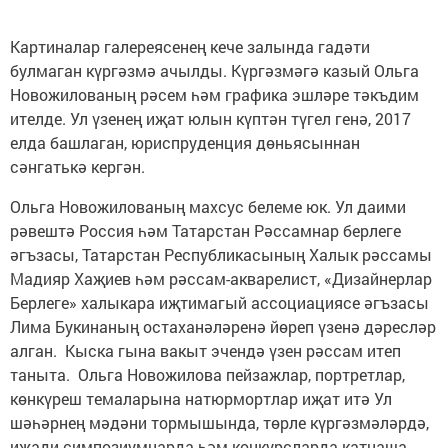
Картиналар галереясенең кече залында гадәти
булмаган күргәзмә ачылды. Күргәзмәгә казый Ольга
Новожилованың рәсем һәм графика эшләре тәкъдим
ителде. Ул үзенең иҗат юлын күптән түгел генә, 2017
елда башлаган, юриспруденция дөньясыннан
сәнгатькә кергән.
Ольга Новожилованың махсус белеме юк. Ул даими
рәвештә Россия һәм Татарстан Рәссамнар берлеге
әгъзасы, Татарстан Республикасының Халык рәссамы
Мадияр Хаҗиев һәм рәссам-акварелист, «Дизайнерлар
Берлеге» халыкара иҗтимагый ассоциациясе әгъзасы
Лима Букинаның остаханәләренә йөреп үзенә дәресләр
алган. Кыска гына вакыт эчендә үзен рәссам итеп
таныта. Ольга Новожилова пейзажлар, портретлар,
көнкүреш темаларына натюрмортлар иҗат итә Ул
шәһәрнең мәдәни тормышында, төрле күргәзмәләрдә,
иҗади симпозиумнарда һәм конкурсларда катнаша,