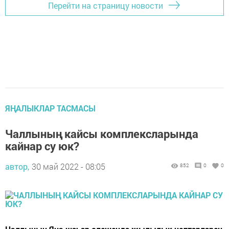
Перейти на страницу новости
ЯҢАЛЫКЛАР ТАСМАСЫ
Чаллының кайсы комплексларында
кайнар су юк?
автор,
30 май 2022 - 08:05
852
0
0