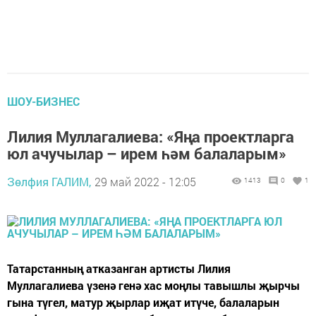
ШОУ-БИЗНЕС
Лилия Муллагалиева: «Яңа проектларга
юл ачучылар – ирем һәм балаларым»
Зөлфия ГАЛИМ,
29 май 2022 - 12:05
1413
0
1
Татарстанның атказанган артисты Лилия
Муллагалиева үзенә генә хас моңлы тавышлы җырчы
гына түгел, матур җырлар иҗат итүче, балаларын