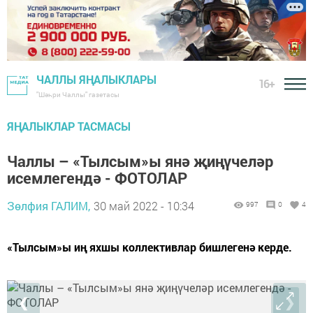
ЧАЛЛЫ ЯҢАЛЫКЛАРЫ
16+
"Шәһри Чаллы" газетасы
ЯҢАЛЫКЛАР ТАСМАСЫ
Чаллы – «Тылсым»ы янә җиңүчеләр
исемлегендә - ФОТОЛАР
Зөлфия ГАЛИМ,
30 май 2022 - 10:34
997
0
4
«Тылсым»ы иң яхшы коллективлар бишлегенә керде.
❮
❯