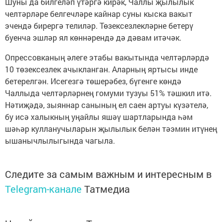
Шуны да билгеләп үтәргә кирәк, Чаллы җылылык
челтәрләре белгечләре кайнар суны кыска вакыт
эчендә бирергә телиләр. Төзексезлекләрне бетерү
буенча эшләр ял көннәрендә дә дәвам итәчәк.
Опрессовканың әлеге этабы вакытында челтәрләрдә
10 төзексезлек ачыкланган. Аларның яртысы инде
бетерелгән. Исегезгә төшерәбез, бүгенге көндә
Чаллыда челтәрләрнең гомуми тузуы 51% тәшкил итә.
Нәтиҗәдә, зыяннар санының ел саен артуы күзәтелә,
бу исә халыкның уңайлы яшәү шартларында һәм
шәһәр кулланучыларын җылылык белән тәэмин итүнең
ышанычлылыгында чагыла.
Следите за самым важным и интересным в
Telegram-канале
Татмедиа