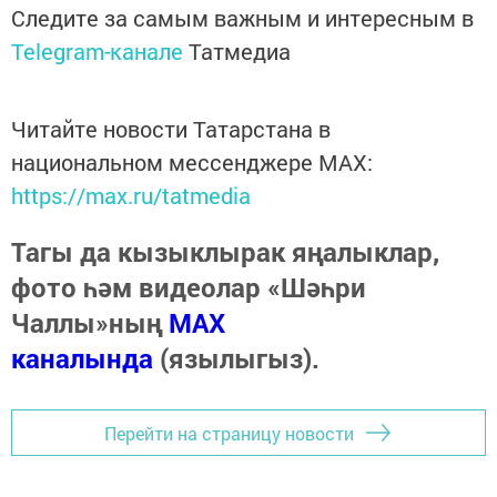
Следите за самым важным и интересным в
Telegram-канале
Татмедиа
Читайте новости Татарстана в
национальном мессенджере MАХ:
https://max.ru/tatmedia
Тагы да кызыклырак яңалыклар,
фото һәм видеолар «Шәһри
Чаллы»ның
MAX
каналында
(язылыгыз).
Перейти на страницу новости