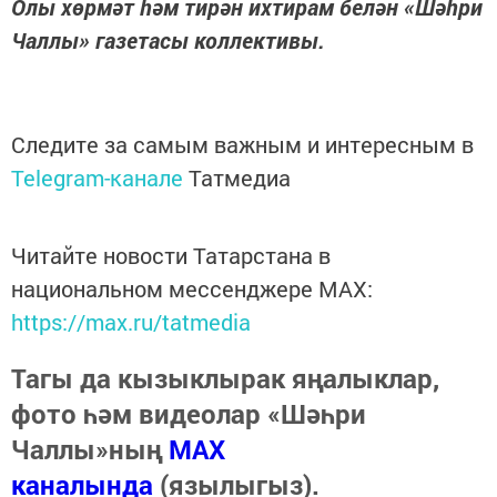
Олы хөрмәт һәм тирән ихтирам белән «Шәһри
Чаллы» газетасы коллективы.
Следите за самым важным и интересным в
Telegram-канале
Татмедиа
Читайте новости Татарстана в
национальном мессенджере MАХ:
https://max.ru/tatmedia
Тагы да кызыклырак яңалыклар,
фото һәм видеолар «Шәһри
Чаллы»ның
MAX
каналында
(язылыгыз).