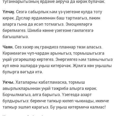
туганнарыгызның ярдәме аеруча да кирәк булачак.
Үлчәү.
Сезгә сабырлык һәм үз-үзегезне кулда тоту
кирәк. Дуслар ярдәменнән баш тартмагыз, ләкин
аларга гына да исәп тотмагыз. Эмоцияләргә
бирелмәгез. Шимбә көнне үзегезне гаиләгезгә
багышлагыз.
Чаян.
Сез хәзер иң грандиоз планнар төзи аласыз.
Кирәкмәгән чүп-чардан арыныгыз, тормышыгызга
уңай үзгәрешләр кертегез. Энергиягез һәм таянычыгыз
күп кенә эшләрдә уңыш китерәчәк. Җомга көн уңышлы
булырга вәгъдә итә.
Укчы.
Хаталарны кабатламаска, тормыш
авырлыкларыннан уңай тәҗрибә алырга кирәк.
Борчылмагыз, алга барыгыз. Үзегездә азарт
булдырыгыз: беренче тапкыр килеп чыкмады, икенче
тапкыр эшләп карагыз. Бу уңыш китермичә калмас!