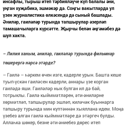
инсафлы, тырыш итеп тәрбияләүче күп балалы әни,
уңган хуҗабикә, эшмәкәр дә. Соңгы вакытларда ул
үзен журналистика өлкәсендә дә сыный башлады.
Әниләр, гаиләләр турында тапшырулар әзерләп
тамашачыларга күрсәтте. Җырчы белән әңгәмәбез дә
шул хакта.
– Лилия ханым, әниләр, гаиләләр турында фильмнар
төшерергә нәрсә этәрде?
– Гаилә – һәркем өчен изге, кадерле урын. Башта кеше
туып-үскән гаиләсен кадерли, аннары үзе корган
гаиләдә яши. Гаиләләр нык булган ил дә бай,
тотрыклы. Гаилә кыйммәтләрен, әти-әниләрне
хөрмәтләп, тапшырулар эшләп, киләчәк буыннарга
тапшыру турында мин күптәннән хыяллана идем. Моңа
үзебез алган гаилә кыйммәтләре дә этәргеч булды.
Аллаһка шөкер, безне әти-әниебез дөрес итеп