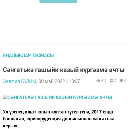
ЯҢАЛЫКЛАР ТАСМАСЫ
Сәнгатькә гашыйк казый күргәзмә ачты
Зөлфия ГАЛИМ,
30 май 2022 - 10:07
916
0
0
Ул үзенең иҗат юлын күптән түгел генә, 2017 елда
башлаган, юриспруденция дөньясыннан сәнгатькә
кергән.