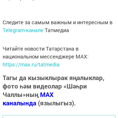
Следите за самым важным и интересным в
Telegram-канале
Татмедиа
Читайте новости Татарстана в
национальном мессенджере MАХ:
https://max.ru/tatmedia
Тагы да кызыклырак яңалыклар,
фото һәм видеолар «Шәһри
Чаллы»ның
MAX
каналында
(язылыгыз).