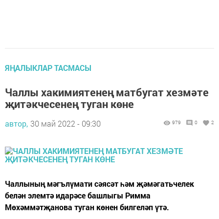
ЯҢАЛЫКЛАР ТАСМАСЫ
Чаллы хакимиятенең матбугат хезмәте
җитәкчесенең туган көне
автор,
30 май 2022 - 09:30
979
0
2
Чаллының мәгълүмати сәясәт һәм җәмәгатьчелек
белән элемтә идарәсе башлыгы Римма
Мөхәммәтҗанова туган көнен билгеләп үтә.