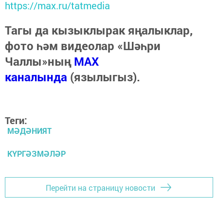
https://max.ru/tatmedia
Тагы да кызыклырак яңалыклар,
фото һәм видеолар «Шәһри
Чаллы»ның
MAX
каналында
(язылыгыз).
Теги:
МӘДӘНИЯТ
КҮРГӘЗМӘЛӘР
Перейти на страницу новости