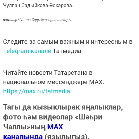
Чулпан Садыйкова-Әскәрова.
Фотолар Чулпан Садыйковадан алынды.
Следите за самым важным и интересным в
Telegram-канале
Татмедиа
Читайте новости Татарстана в
национальном мессенджере MАХ:
https://max.ru/tatmedia
Тагы да кызыклырак яңалыклар,
фото һәм видеолар «Шәһри
Чаллы»ның
MAX
каналында
(язылыгыз).