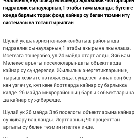
Чаллының Яңа шәһәр өлешендә җылылык челтәрләрен
гидравлик сынауларның 1 этабы тәмамланды: бүгенге
көндә барлык торак фонд кайнар су белән тәэмин итү
системасына тоташтырылган.
Шулай ук шәһәрнең көньяк-көнбатыш районында
гидравлик сынауларның 1 этабы ахырына якынлаша.
Исегезгә төшерәбез, ул 24 майда старт алды, Зяб һәм
Мәләкәс аръягы поселокларындагы объектларда
кайнар су сүндерелде. Җылылык энергетикларының
тырыш хезмәте нәтиҗәсендә, сүндерелгәннән соң бер
көн узгач ук, күп кенә йортларда кайнар су барлыкка
килде. 26 майда микрорайонның барлык объектларына
да кайнар су җибәрелде.
Шулай ук 26 майда Зяб поселогы объектларына кайнар
су җибәрү башланды. Йортларның 90 проценттан
артыгы су белән тәэмин ителгән инде.