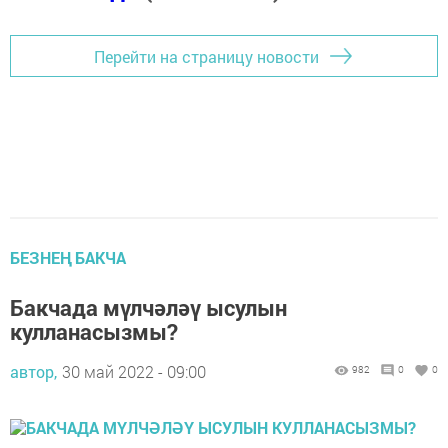
Перейти на страницу новости
БЕЗНЕҢ БАКЧА
Бакчада мүлчәләү ысулын
кулланасызмы?
автор,
30 май 2022 - 09:00
982
0
0