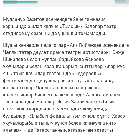
Мулланур Вахитов исемендәге 2нче гимназия
каршында эшләп килүче «Тылсым» балалар театр
студиясе бу сезонны да уңышлы тәмамлады.
Шушы көннәрдә педагоглар - Аяз Гыйләҗев исемендәге
Чаллы татар дәүләт драма театры артистлары Энҗе
Шиһапова белән Чулпан Садыйкова-Әскрова
укучылары белән Казанга барып кайттылар. Алар Рус
яшь тамашачылар театрында «Недоросль»
фестивалендә җиңүчеләрне котлау тантанасында
катнаштылар. Чаллы «Тылсым»ы иң яхшы
коллективлар бишлегенә кергән иде. Аларга диплом
тапшырылды. Балалар Илгиз Зәйниевнең «Дитя»
спектаклен карадылар. Кремльдә экскурсиядә
булдылар. «Ялыбыз файдалы һәм күңелле үтте. Хәзер
укучыларыбыз тыныч күңел белән каникулга китә
алалар», – ди Татарстанның атказанган артисты