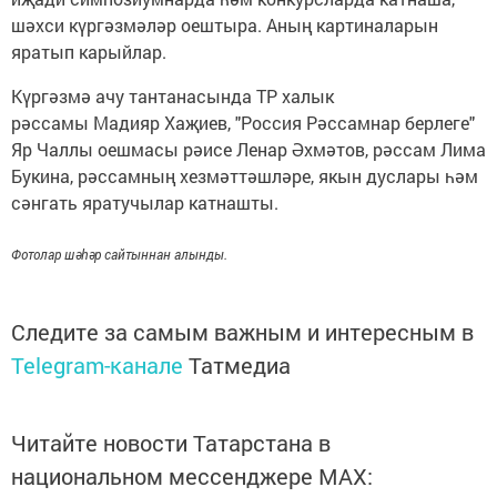
шәхси күргәзмәләр оештыра. Аның картиналарын
яратып карыйлар.
Күргәзмә ачу тантанасында ТР халык
рәссамы Мадияр Хаҗиев, "Россия Рәссамнар берлеге"
Яр Чаллы оешмасы рәисе Ленар Әхмәтов, рәссам Лима
Букина, рәссамның хезмәттәшләре, якын дуслары һәм
сәнгать яратучылар катнашты.
Фотолар шәһәр сайтыннан алынды.
Следите за самым важным и интересным в
Telegram-канале
Татмедиа
Читайте новости Татарстана в
национальном мессенджере MАХ: