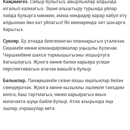
Кәҗәмөгез.
Сабыр булыгыз, авырлыклар алдында
югалып калмагыз. Эшне алыштыру турында уйлар
пәйда булырга мөмкин, әмма ниндидер карар кабул итү
алдыннан йөз кат уйлагыз! Ял көннәрендә чит шәһәргә
барыгыз.
Сукояр.
Бу атнада билгеләнгән планнарыгыз үтәләчәк.
Сишәмбе көнне командировкалар уңышлы булачак.
Чәршәмбене шәхси тормышыгызны яхшыртуга
багышлагыз. Җомга көнне бәлки карьера үсеше
перспективасын ачачак вакыйга булыр.
Балыклар.
Пәнҗешәмбе сезне яхшы яңалыклар белән
сөендерәчәк. Җомга көнне кызыклы эшлекле тәкъдим
килсә, баш тартмагыз, чөнки карьерагыз якын
киләчәктә шуңа бәйле булыр. Атна ахырында яңа
эшләр, очрашулар көтә.