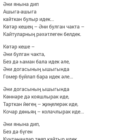
Әни янына дип
Ашыга-ашыга
кайткан булыр идек...
Көтәр кешең – Әни булган чакта –
Кайтуларның рәхәтлеген белдек.
Көтәр кеше –
Әни булган чакта,
Без дә һаман бала идек әле,
Әни догасының ышыгында
Гомер буйлап бара идек әле...
Әни догасының ышыгында
Көннәре дә кояшлырак иде,
Тарткан йөгең – җиңелерәк иде,
Кочар дөньяң – колачлырак иде...
Әни янына дип,
Без дә бүген
Күчтәнәчләр төяп кайтыр идек...