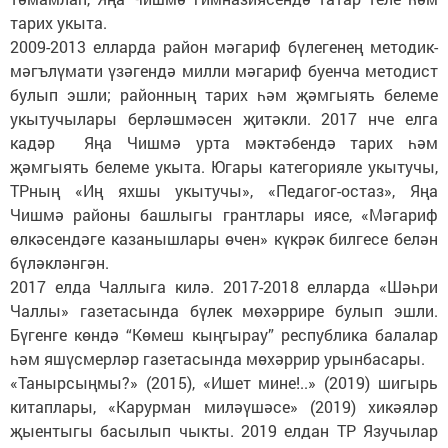
тарих укыта.
2009-2013 елларда район мәгариф бүлегенең методик-
мәгълүмати үзәгендә милли мәгариф буенча методист
булып эшли; районның тарих һәм җәмгыять белеме
укытучылары берләшмәсен җитәкли. 2017 нче елга
кадәр Яңа Чишмә урта мәктәбендә тарих һәм
җәмгыять белеме укыта. Югары категорияле укытучы,
ТРның «Иң яхшы укытучы», «Педагог-остаз», Яңа
Чишмә районы башлыгы грантлары иясе, «Мәгариф
өлкәсендәге казанышлары өчен» күкрәк билгесе белән
бүләкләнгән.
2017 елда Чаллыга килә. 2017-2018 елларда «Шәһри
Чаллы» газетасында бүлек мөхәррире булып эшли.
Бүгенге көндә “Көмеш кыңгырау” республика балалар
һәм яшүсмерләр газетасында мөхәррир урынбасары.
«Танырсыңмы?» (2015), «Ишет мине!..» (2019) шигырь
китаплары, «Карурман миләүшәсе» (2019) хикәяләр
җыентыгы басылып чыкты. 2019 елдан ТР Язучылар