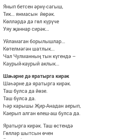
Янып бетсен әрнү-сагыш,
Тик... янмасын йөрәк.
Көлләрдә дә гөл күрүче
Уяу җаннар сирәк...
Уйламаган борылышлар...
Көтелмәгән шатлык...
Чал Чулманның тын күгендә –
Каурый-каурый аклык...
Шәһәрне дә яратырга кирәк
Шәһәрне дә яратырга кирәк.
Таш булса да йөзе.
Таш булса да.
Һәр карышы Җир-Анадан аерып,
Каерып алган өлеш-аш булса да.
Яратырга кирәк. Таш өстендә
Гөлләр шытсын өчен