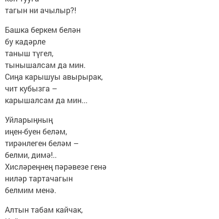
тагын ни ачылыр?!
Башка беркем белән
бу кадәрле
таныш түгел,
тынышалсам да мин.
Сиңа карышуы авырырак,
чит кубызга –
карышалсам да мин...
Уйларыңның
иңен-буен беләм,
тирәнлеген беләм –
белми, димә!..
Хисләреңнең пәрәвезе генә
ниләр тартачагын
белмим менә.
Алтын табам кайчак,