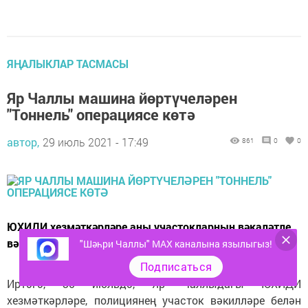
ЯҢАЛЫКЛАР ТАСМАСЫ
Яр Чаллы машина йөртүчеләрен
"Тоннель" операциясе көтә
автор,
29 июль 2021 - 17:49
861
0
0
ЮХИДИ хезмәткәрләре аны участокларның вәкаләтле
вәкилләре белән берлектә үткәрәчәк.
"Шәһри Чаллы" MAX каналына язылыгыз!
Подписаться
Иртәгә, 30 июльдә, Яр Чаллыдагы ЮХИДИ
хезмәткәрләре, полициянең участок вәкилләре белән