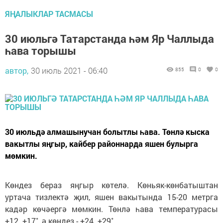
ЯҢАЛЫКЛАР ТАСМАСЫ
30 июльгә Татарстанда һәм Яр Чаллыда
һава торышы
автор,
30 июль 2021 - 06:40
855
0
0
30 июльдә алмашынучан болытлы һава. Төнлә кыска
вакытлы яңгыр, кайбер районнарда яшен булырга
мөмкин.
Көндез бераз яңгыр көтелә. Көньяк-көнбатыштан
уртача тизлектә җил, яшен вакытында 15-20 метрга
кадәр көчәергә мөмкин. Төнлә һава температурасы
+12..+17˚, ә көндез - +24..+29˚.