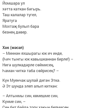
Йомшара ул
хәтта каткан бәгырь.
Таш калалар түгел,
Яратуга
Мохтаҗ булып бара
безнең дәвер.
Хак (мәсәл)
– Миннән яхшырагы юк ич инде,
(Һич тынгы юк кавышканнан бирле!) –
Нигә шулкадәрле сөймисең,
Һаман читкә таба сөйрисең? –
Күн Муенчак шулай дигән Эткә.
Ә Эт шунда элеп алып киткән:
– Алтынмы син, көмешме син,
Күнме син, –
Син бит бәйдә тору хакын белмисең.