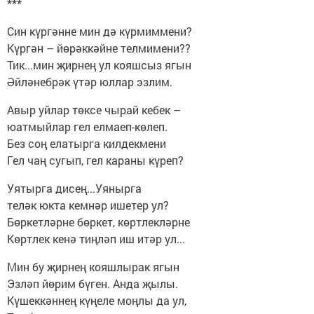
***
Син күргәнне мин дә күрмиммени?
Күргән – йөрәккәйне телмимени??
Тик...мин җирнең ул кояшсыз ягын
Әйләнебрәк үтәр юллар эзлим.
Авыр уйлар төксе чырай кебек –
юатмыйлар гел елмаеп-көлеп.
Без соң елатырга килдекмени
Гел чаң сугып, гел караны күреп?
Уятырга дисең...Уянырга
теләк юкта кемнәр ишетер ул?
Бөркетләрне бөркет, көртлекләрне
Көртлек кенә тиңләп иш итәр ул...
Мин бу җирнең кояшлырак ягын
Эзләп йөрим бүген. Анда җылы.
Күшеккәннең күңеле моңлы да ул,