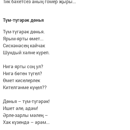
Тик бәхетсез аның гомер җыры...
Түм-түгәрәк дөнья
Түм-түгәрәк дөнья.
Ярым-ярты өмет...
Сискәнәсең кайчак
Шундый хәлне күреп.
⠀
Нигә ярты соң ул?
Нигә бөтен түгел?
Өмет киселерлек
Кителгәнме күңел??
⠀
Дөнья – түм-түгәрәк!
Ишет әле, адәм!
Әрле-зарлы мәлең –
Хак күзендә – әрәм...
⠀