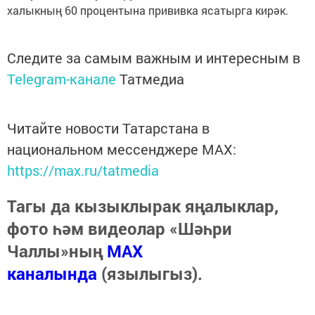
халыкның 60 процентына прививка ясатырга кирәк.
Следите за самым важным и интересным в
Telegram-канале
Татмедиа
Читайте новости Татарстана в
национальном мессенджере MАХ:
https://max.ru/tatmedia
Тагы да кызыклырак яңалыклар,
фото һәм видеолар «Шәһри
Чаллы»ның
MAX
каналында
(язылыгыз).