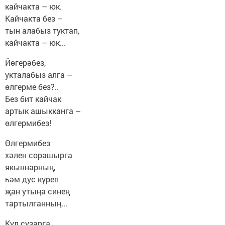
кайчакта – юк.
Кайчакта без –
тын алабыз туктап,
кайчакта – юк...
Йөгерәбез,
укталабыз алга –
өлгерме без?..
Без бит кайчак
артык ашыкканга –
өлгермибез!
Өлгермибез
хәлен сорашырга
якыннарның,
һәм дус күреп
җан утыңа синең
тартылганның...
Кул сузарга