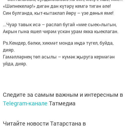
«Шәпнекеләр!» дигән дан күтәрү кемгә тигән әле!
Син булганда, кыт-кытаклап йөрү – үзе дөнья яме!
...Чуар тавык исә – раслап бугай «мие сыек»лыгын,
Акрын гына яшел чирәм үскән урам якка кыеклаган.
Ps.Кемдер, бәлки, хикмәт монда иңдә түгел, буйда,
дияр.
Гамәлләрнең төп асылы – күмәк җыруга кермәгән
уйда, дияр.
Следите за самым важным и интересным в
Telegram-канале
Татмедиа
Читайте новости Татарстана в