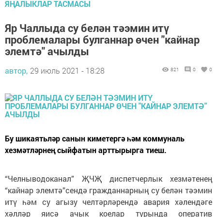
ЯҢАЛЫКЛАР ТАСМАСЫ
Яр Чаллыда су белән тәэмин итү
проблемалары булганнар өчен "кайнар
элемтә" ачылды
автор,
29 июль 2021 - 18:28
821
0
0
Бу шикаятьләр санын киметергә һәм коммуналь
хезмәтләрнең сыйфатын арттырырга тиеш.
“Челныводоканал” ҖЧҖ диспетчерлык хезмәтенең
“кайнар элемтә”сендә гражданнарның су белән тәэмин
итү һәм су агызу челтәрләрендә авария хәлендәге
хәлләр яисә ачык коелар турында оператив