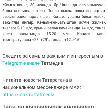
Җомга көнне, 30 июльдә, Яр Чаллыда алмашынучан
болытлы һава көтелә. Төнлә кыска вакытлы яңгыр,
аерым районнарда яшен. Көндез урыны белән кыска
вакытлы яңгыр. Көньяк-көнбатыштан исүче җилнең
тизлеге 5-10 м/c, урыны белән көчәйгәндә 14 м/c, төнлә
яшен вакытында 15-20 м/с. Көндез һава
температурасы +25..+29˚., төнлә - +12..+15˚.
Следите за самым важным и интересным в
Telegram-канале
Татмедиа
Читайте новости Татарстана в
национальном мессенджере MАХ:
https://max.ru/tatmedia
Тагы да кызыклырак яңалыклар,