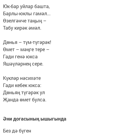
Юк-бар уйлар башта,
Барлы-юклы гамәл...
Өзелгәнче таңың –
Табу кирәк әмәл.
⠀
Дөнья – түм-түгәрәк!
Өмет – мәңге тере –
Гади генә юкса
Яшәүләрнең сере.
⠀
Күкләр нәсихәте
Гади кебек юкса:
Дөньяң түгәрәк ул
Җанда өмет булса.
Әни догасының ышыгында
Без дә бүген