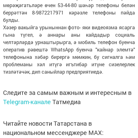
мөрәҗәгатьләре өчен 53-44-80 шәһәр телефоны белән
беррәттән 8-9872217971 кәрәзле телефоны пәйда
булды.
Хәзер вакыйга урыныннан фото- яки видеоязма ясарга
гына түгел, ә аннары аны кайдадыр социаль
челтәрләрдә урнаштырырга, ә мобиль телефон буенча
оператив рәвештә WhatsApp буенча "кайнар элемтә"
телефонына хәбәр бирергә мөмкин, бу сигналга һәм
проблеманы хәл итүгә игътибар итүне сизелерлек
тизләтәчәк, дип саныйлар предприятиедә.
Следите за самым важным и интересным в
Telegram-канале
Татмедиа
Читайте новости Татарстана в
национальном мессенджере MАХ: