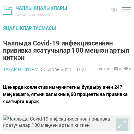
ЧАЛЛЫ ЯҢАЛЫКЛАРЫ
16+
"Шәһри Чаллы" газетасы
ЯҢАЛЫКЛАР ТАСМАСЫ
Чаллыда Covid-19 инфекциясеннән
прививка ясатучылар 100 меңнән артып
киткән
ТАТАР-ИНФОРМ,
30 июль 2021 - 07:21
1101
0
0
Шәһәрдә коллектив иммунитетны булдыру өчен 247
мең кешегә, ягъни халыкның 60 процентына прививка
ясатырга кирәк.