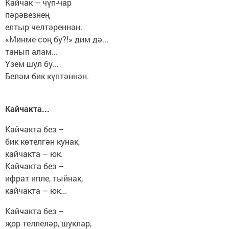
Кайчак – чүп-чар
пәрәвезнең
елтыр челтәреннән.
«Минме соң бу?!» дим дә...
танып алам...
Үзем шул бу...
Беләм бик күптәннән.
Кайчакта...
Кайчакта без –
бик көтелгән кунак,
кайчакта – юк.
Кайчакта без –
ифрат ипле, тыйнак,
кайчакта – юк...
Кайчакта без –
җор теллеләр, шуклар,