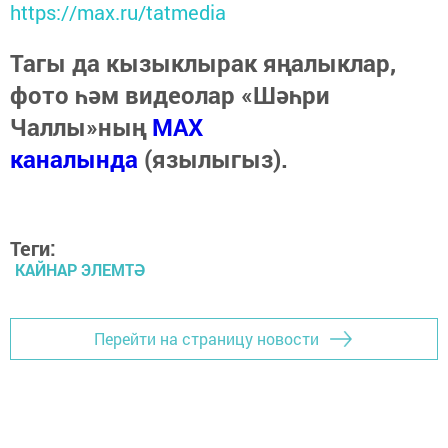
https://max.ru/tatmedia
Тагы да кызыклырак яңалыклар,
фото һәм видеолар «Шәһри
Чаллы»ның
MAX
каналында
(язылыгыз).
Теги:
КАЙНАР ЭЛЕМТӘ
Перейти на страницу новости