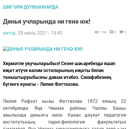
ШИГЪРИ ДУЛКЫННАРДА
Дөнья учларында ни генә юк!
автор,
29 июль 2021 - 19:40
1134
0
0
Хөрмәтле укучыларыбыз! Сезне шәһәребездә яшәп
иҗат итүче каләм осталарының иҗаты белән
таныштыруыбызны дәвам итәбез. Сәхифәбезнең
бүгенге кунагы - Лилия Фәттахова.
Лилия Рәфхәт кызы Фәттахова 1972 елның 22
октябрендә Яңа Чишмә районы Чаллы Башы
авылында дөньяга килә. Казан дәүләт педагогия
институтының тарих-филология факультетын
тәмамлап, Яңа Чишмә гимназиясендә татар теле һәм