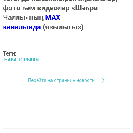
фото һәм видеолар «Шәһри
Чаллы»ның
MAX
каналында
(язылыгыз).
Теги:
ҺАВА ТОРЫШЫ
Перейти на страницу новости