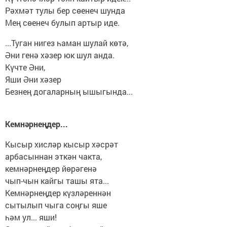
Рәхмәт тулы бер сөенеч шунда
Мең сөенеч булып артыр иде.
...Туган нигез һаман шулай көтә,
Әни генә хәзер юк шул анда.
Күчте Әни,
Яши Әни хәзер
Безнең догаларның ышыгында...
Кемнәрнеңдер...
Кысыр хисләр кысыр хәсрәт
арбасыннан эткән чакта,
кемнәрнеңдер йөрәгенә
чып-чын кайгы ташы ята...
Кемнәрнеңдер күзләреннән
сытылып чыга соңгы яше
һәм ул... яши!