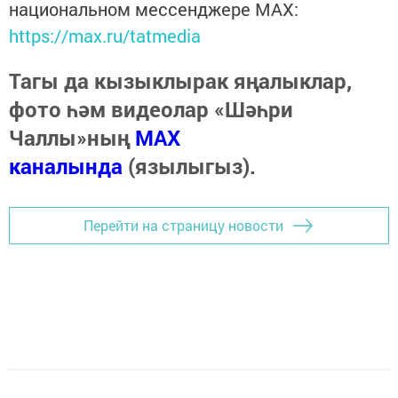
национальном мессенджере MАХ:
https://max.ru/tatmedia
Тагы да кызыклырак яңалыклар,
фото һәм видеолар «Шәһри
Чаллы»ның
MAX
каналында
(язылыгыз).
Перейти на страницу новости