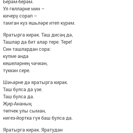
Берәм-берәм.
Ул гөлләрне мин –
кичерү сорап –
тамган күз яшьләре итеп күрәм.
Яратырга кирәк. Таш дисәң дә,
Ташлар да бит алар тере. Тере!
Син ташлардан сора:
күпме анда
кешеләрнең чәчкән,
түккән сере.
Шәһәрне дә яратырга кирәк.
Таш булса да үзе.
Таш булса да.
Җир-Ананың
төпчек улы сыман,
нигез-йортка гүя баш булса да.
Яратырга кирәк. Яратудан