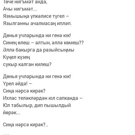
Төче нигъмәт анда,
Ачы нигъмәт...
Язмышыңа үпкәлисе түгел –
Язылганны ачалмасаң ипләп.
Дөнья учларында ни генә юк!
Синең өлеш – алтын, әллә көмеш??
Әллә бакырга да разыйсыңмы
Күңел күзең
сукыр калган килеш?
Дөнья учларында ни генә юк!
Үрел әйдә! –
Сиңа нәрсә кирәк?
Ихлас теләкләрдән юл сапканда –
Юл табылыр, дип пышылдый
йөрәк...
Сиңа нәрсә кирәк?..