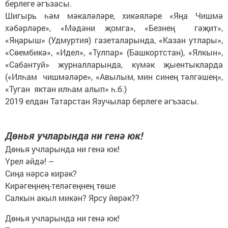
берлеге әгъзасы.
Шигырь һәм мәкаләләре, хикәяләре «Яңа Чишмә
хәбәрләре», «Мәдәни җомга», «Безнең гәҗит»,
«Яңарыш» (Удмуртия) газеталарында, «Казан утлары»,
«Сөембикә», «Идел», «Тулпар» (Башкортстан), «Ялкын»,
«Сабантуй» журналларында, күмәк җыентыкларда
(«Илһам чишмәләре», «Авылым, мин синең тәлгәшең»,
«Туган яктан илһам алып» һ.б.)
2019 елдан Татарстан Язучылар берлеге әгъзасы.
Дөнья учларында ни генә юк!
Дөнья учларында ни генә юк!
Үрел әйдә! –
Сиңа нәрсә кирәк?
Кирәгеңнең-теләгеңнең төше
Салкын акыл микән? Ярсу йөрәк??
Дөнья учларында ни генә юк!