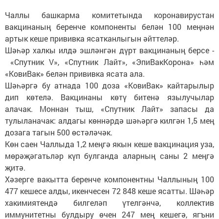
Чаллы башкарма комитетында коронавирустан
вакцинаның беренче компоненты белән 100 меңнән
артык кеше прививка ясатканлыгын әйттеләр.
Шәһәр халкы илдә эшләнгән дүрт вакцинаның берсе -
«Спутник V», «Спутник Лайт», «ЭпиВакКорона» һәм
«КовиВак» белән прививка ясата ала.
Шәһәргә бу атнада 100 доза «КовиВак» кайтарылыр
дип көтелә. Вакцинаны көтү битенә язылучылар
алачак. Моннан тыш, «Спутник Лайт» запасы да
тулыланачак: алдагы көннәрдә шәһәргә килгән 1,5 мең
дозага тагын 500 өстәләчәк.
Көн саен Чаллыда 1,2 меңгә якын кеше вакцинация уза,
мөрәҗәгатьләр күп булганда аларның саны 2 меңгә
җитә.
Хәзерге вакытта беренче компонентны Чаллының 100
477 кешесе алды, икенчесен 72 848 кеше ясатты. Шәһәр
хакимиятендә билгеләп үтелгәнчә, коллектив
иммунитетны булдыру өчен 247 мең кешегә, ягъни