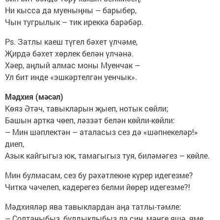
Ни кысса да муеныңны – барыбер,
Чын тугрылык – тик иреккә барәбәр.
Ps. Затлы каеш түгел бәхет үлчәме,
Җирдә бәхет хөрлек белән үлчәнә.
Хәер, аңлый алмас моны Муенчак –
Ул бит инде «эшкәртелгән уенчык».
Мәдхия (мәсәл)
Көяз Әтәч, тавыкларын җыеп, нотык сөйли;
Башын артка чөеп, ләззәт белән көйли-көйли:
– Мин шәплектән – аталасыз сез дә «шәпнекеләр!»
диеп,
Азык кайгыгыз юк, тамагыгыз туя, биләмәгез – көйле.
Мин булмасам, сез бу рәхәтлекне күрер идегезме?
Читкә чәчелеп, кадерегез белми йөрер идегезме?!
Мәдхияләр ява тавыклардан аңа татлы-тәмле:
– Солтаныбыз, булдыклыбыз ла син, мәңге яшә, яме...