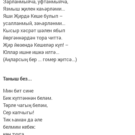
Зарланмыйча, уфтанмыйча,
Язмыш җилен каһәрләми...
Яши Җирдә Кеше булып –
усалланмый, зәһәрләнми...
Кысыр хәсрәт шәлен ябып
йөргәннәрдән тора читтә.
Җир йөзендә Кешеләр күп! –
Юллар ишне ишкә илтә...
(Аңларсың бер ... гомер җитсә...)
Таныш без...
Мин бит сине
Бик күптәннән беләм.
Төрле чагың беләм,
Сер капчыгы!
Тик һаман да әле
белмим кебек:
көн тууга