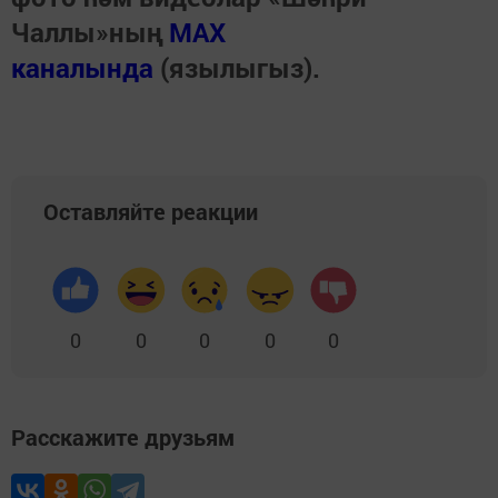
Чаллы»ның
MAX
каналында
(язылыгыз).
Оставляйте реакции
0
0
0
0
0
Расскажите друзьям