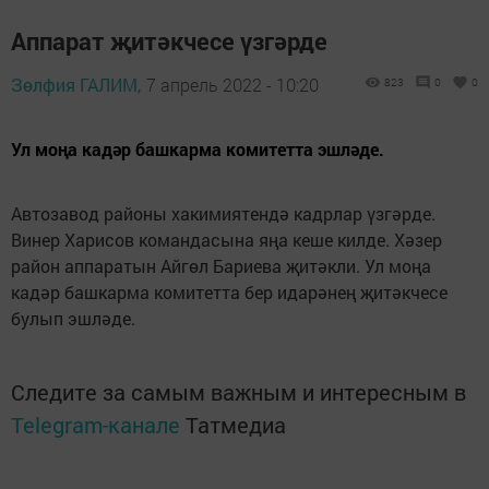
Аппарат җитәкчесе үзгәрде
Зөлфия ГАЛИМ,
7 апрель 2022 - 10:20
823
0
0
Ул моңа кадәр башкарма комитетта эшләде.
Автозавод районы хакимиятендә кадрлар үзгәрде.
Винер Харисов командасына яңа кеше килде. Хәзер
район аппаратын Айгөл Бариева җитәкли. Ул моңа
кадәр башкарма комитетта бер идарәнең җитәкчесе
булып эшләде.
Следите за самым важным и интересным в
Telegram-канале
Татмедиа