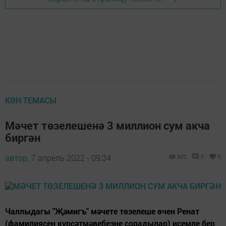
КӨН ТЕМАСЫ
Мәчет төзелешенә 3 миллион сум акча
биргән
автор,
7 апрель 2022 - 09:34
902
0
0
Чаллыдагы "Җәмигъ" мәчете төзелеше өчен Ренат
(фамилиясен күрсәтмәвебезне сорадылар) исемле бер