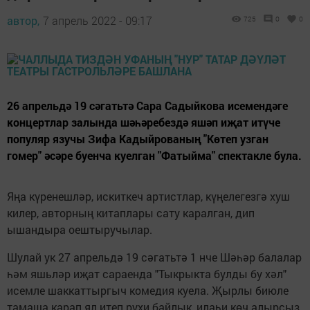
автор,
7 апрель 2022 - 09:17
725
0
0
26 апрельдә 19 сәгатьтә Сара Садыйкова исемендәге
концертлар залында шәһәребездә яшәп иҗат итүче
популяр язучы Зифа Кадыйрованың "Көтеп узган
гомер" әсәре буенча куелган "Фатыйма" спектакле була.
Яңа күренешләр, искиткеч артистлар, күңелегезгә хуш
килер, авторның китаплары сату каралган, дип
ышандыра оештыручылар.
Шулай ук 27 апрельдә 19 сәгатьтә 1 нче Шәһәр балалар
һәм яшьләр иҗат сараенда "Тыкрыкта булды бу хәл"
исемле шаккаттыргыч комедия куела. Җырлы биюле
тамаша карап ял итеп рухи байлык, илаһи көч алырсыз.