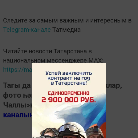
Следите за самым важным и интересным в
Telegram-канале
Татмедиа
Читайте новости Татарстана в
национальном мессенджере MАХ:
https://max.ru/tatmedia
Тагы да кызыклырак яңалыклар,
фото һәм видеолар «Шәһри
Чаллы»ның
MAX
каналында
(язылыгыз).