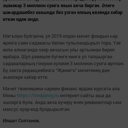
эшмәкәр 3 миллион сумга якын акча биргән. Әлеге
шәһәрдәшебез хакында без узган елның көзендә хәбәр
иткән идек инде.
Мәгълүм булганча, ул 2019 елдан мәчет фондын һәр
җомга саен сәдакасы белән тулыландырып тора. Үзе
килә алмаганда хәер акчасын улы артыннан биреп
җибәрә. Шул рәвешле бүгенге көнгә ул тапшырган
сәдакаларның гомуми күләме 3 миллион сумга җиткән.
Бу хакта редакциябезгә “Җәмигъ” мәчетенең дин
әһелләре хәбәр итте.
Мәчет төзелешенә һәркем финанс ярдәм күрсәтә ала.
Моны
https://fondjamig.ru
интернет-сайты аша да
эшләргә була. Анда акча күчерү өчен реквизитлар һәм
махсус куар-код булдырылган.
Илшат Солтанов.