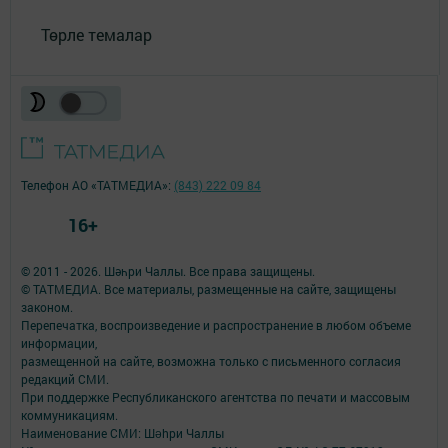
Төрле темалар
Телефон АО «ТАТМЕДИА»:
(843) 222 09 84
16+
© 2011 - 2026. Шәһри Чаллы. Все права защищены.
© ТАТМЕДИА. Все материалы, размещенные на сайте, защищены
законом.
Перепечатка, воспроизведение и распространение в любом объеме
информации,
размещенной на сайте, возможна только с письменного согласия
редакций СМИ.
При поддержке Республиканского агентства по печати и массовым
коммуникациям.
Наименование СМИ: Шəhри Чаллы