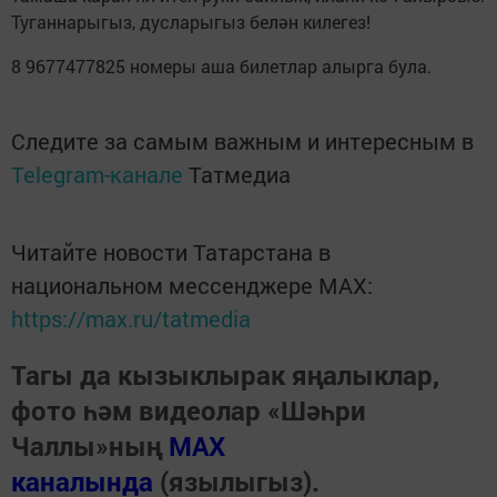
Туганнарыгыз, дусларыгыз белән килегез!
8 9677477825 номеры аша билетлар алырга була.
Следите за самым важным и интересным в
Telegram-канале
Татмедиа
Читайте новости Татарстана в
национальном мессенджере MАХ:
https://max.ru/tatmedia
Тагы да кызыклырак яңалыклар,
фото һәм видеолар «Шәһри
Чаллы»ның
MAX
каналында
(язылыгыз).