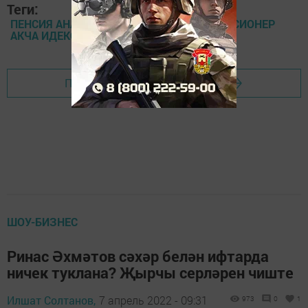
Теги:
ПЕНСИЯ АНА КАПИТАЛЫ ЗАКОН БАЛА ПЕНСИОНЕР
АКЧА ИДЕКСАЦИЯ
Перейти на страницу новости
ШОУ-БИЗНЕС
Ринас Әхмәтов сәхәр белән ифтарда
ничек туклана? Җырчы серләрен чиште
Илшат Солтанов,
7 апрель 2022 - 09:31
973
0
1