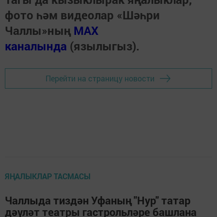
фото һәм видеолар «Шәһри
Чаллы»ның
MAX
каналында
(язылыгыз).
Перейти на страницу новости
ЯҢАЛЫКЛАР ТАСМАСЫ
Чаллыда тиздән Уфаның "Нур" татар
дәүләт театры гастрольләре башлана