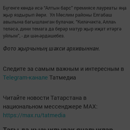
Бүгенге көндә исә “Алтын барс” премиясе лауреаты яңа
җыр яздырып йөри. Ул Мөслим районы Елгабаш
авылына багышланган булачак. “Киләчәктә, Аллаһ
теләсә, дини темага да берәр матур җыр иҗат итәргә
уйлым”, - ди шәһәрдәшебез.
Фото җырчының шәхси архивыннан.
Следите за самым важным и интересным в
Telegram-канале
Татмедиа
Читайте новости Татарстана в
национальном мессенджере MАХ:
https://max.ru/tatmedia
Тагы да кызыклырак яңалыклар,