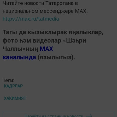
Читайте новости Татарстана в
национальном мессенджере MАХ:
https://max.ru/tatmedia
Тагы да кызыклырак яңалыклар,
фото һәм видеолар «Шәһри
Чаллы»ның
MAX
каналында
(язылыгыз).
Теги:
КАДРЛАР
ХАКИМИЯТ
Перейти на страницу новости