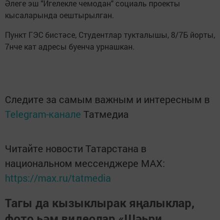
Әлеге эш "Игелекле чемодан" социаль проекты
кысаларында оештырылган.
Пункт ГЭС бистәсе, Студентлар тукталышы, 8/7Б йорты,
7нче кат адресы буенча урнашкан.
Следите за самым важным и интересным в
Telegram-канале
Татмедиа
Читайте новости Татарстана в
национальном мессенджере MАХ:
https://max.ru/tatmedia
Тагы да кызыклырак яңалыклар,
фото һәм видеолар «Шәһри