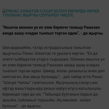
"Якынча моннан ун ел элек беренче тапкыр Рамазан
аенда ашау-эчедән тыелып торган идем", - ди җырчы.
Шәһәрдәшебез, татар эстрадасының танылган
җырчысы Ринас Әхмәтов та уразага кергән. “Ел да
әлеге гыйбадәтне үтәргә тырышам. Моннан якынча ун
ел элек беренче тапкыр Рамазан аенда ашау-эчедән
тыелып торган идем. Шөкер, Аллаһ ризалыгы өчен дип
ниятләгәч, бик авыр булмады”, - дип хәбәр итте Ринас
“Шәһри Чаллы” газетасына. Җырчының сәхәр һәм
ифтар вакытларында ризык кабул итүгә кагылышлы
бернинди сере дә юк. “Табында булганын барын да
ашыйм, сайланып тормыйм. Иң мөһиме - хәләл
булсын”, - ди җырчы.