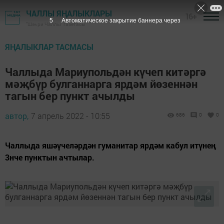
ЧАЛЛЫ ЯҢАЛЫКЛАРЫ
16+
5
Автоматическое закрытие баннера через
"Шәһри Чаллы" газетасы
ЯҢАЛЫКЛАР ТАСМАСЫ
Чаллыда Мариупольдән күчеп китәргә
мәҗбүр булганнарга ярдәм йөзеннән
тагын бер пункт ачылды
автор,
7 апрель 2022 - 10:55
686
0
0
Чаллыда яшәүчеләрдән гуманитар ярдәм кабул итүнең
3нче пунктын ачтылар.