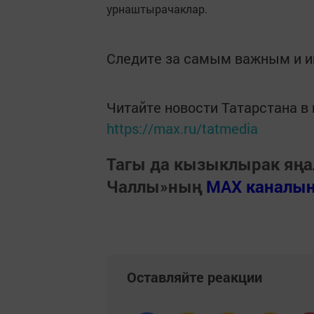
урнаштырачаклар.
Следите за самым важным и 
Читайте новости Татарстана 
https://max.ru/tatmedia
Тагы да кызыклырак яңа
Чаллы»ның
MAX каналы
Оставляйте реакции