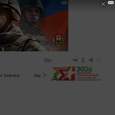
16+
" бәйгесе
Иҗат
Реклама
Онлайн язы