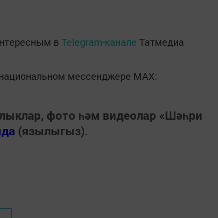
интересным в
Telegram-канале
Татмедиа
в национальном мессенджере MАХ:
лыклар, фото һәм видеолар «Шәһри
нда
(язылыгыз).