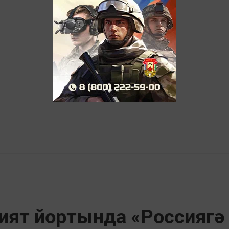
ят йортында «Россиягә