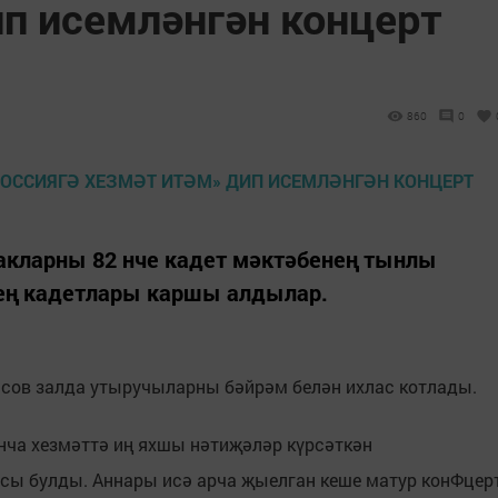
ип исемләнгән концерт
860
0
акларны 82 нче кадет мәктәбенең тынлы
ең кадетлары каршы алдылар.
сов залда утыручыларны бәйрәм белән ихлас котлады.
нча хезмәттә иң яхшы нәтиҗәләр күрсәткән
сы булды. Аннары исә арча җыелган кеше матур конФцер