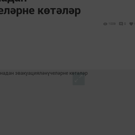
еләрне көтәләр
1009
0