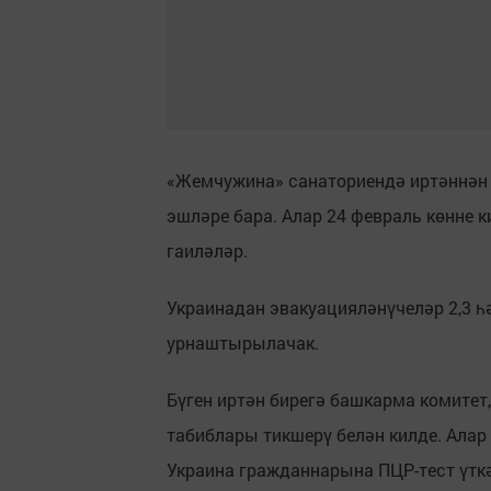
«Жемчужина» санаториендә иртәннән 
эшләре бара. Алар 24 февраль көнне к
гаиләләр.
Украинадан эвакуацияләнүчеләр 2,3 һ
урнаштырылачак.
Бүген иртән бирегә башкарма комитет
табиблары тикшерү белән килде. Алар
Украина гражданнарына ПЦР-тест үткә