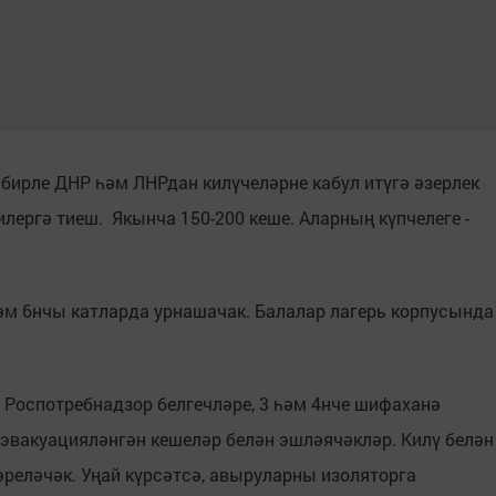
бирле ДНР һәм ЛНРдан килүчеләрне кабул итүгә әзерлек
илергә тиеш. Якынча 150-200 кеше. Аларның күпчелеге -
әм 6нчы катларда урнашачак. Балалар лагерь корпусында
, Роспотребнадзор белгечләре, 3 һәм 4нче шифаханә
 эвакуацияләнгән кешеләр белән эшләячәкләр. Килү белән
реләчәк. Уңай күрсәтсә, авыруларны изоляторга