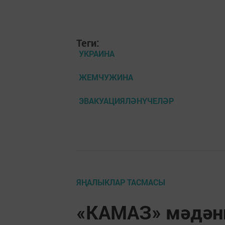
Теги:
УКРАИНА
ЖЕМЧУЖИНА
ЭВАКУАЦИЯЛӘНҮЧЕЛӘР
ЯҢАЛЫКЛАР ТАСМАСЫ
«КАМАЗ» мәдәни