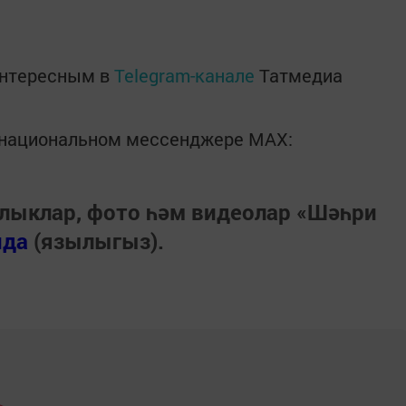
интересным в
Telegram-канале
Татмедиа
в национальном мессенджере MАХ:
лыклар, фото һәм видеолар «Шәһри
нда
(язылыгыз).