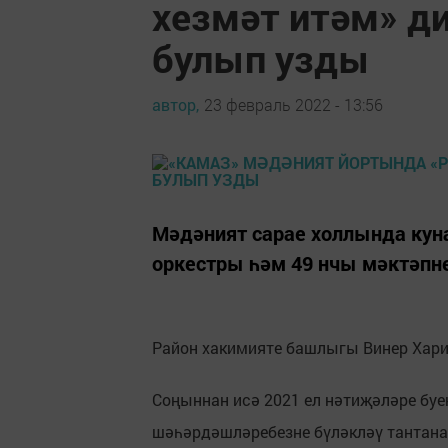
хезмәт итәм» д
булып узды
автор,
23 февраль 2022 - 13:56
Мәдәният сарае холлында кун
оркестры һәм 49 нчы мәктәпн
Район хакимияте башлыгы Винер Хари
Соңыннан исә 2021 ел нәтиҗәләре буе
шәһәрдәшләребезне бүләкләү тантана