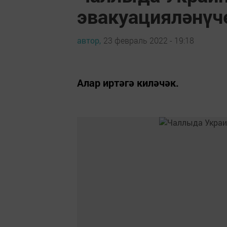
эвакуацияләнүч
автор,
23 февраль 2022 - 19:18
Алар иртәгә киләчәк.