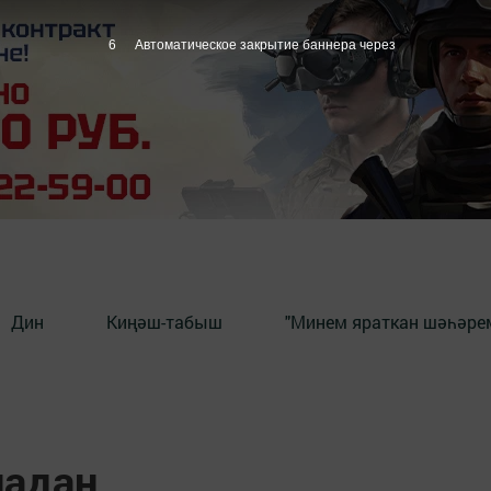
5
Автоматическое закрытие баннера через
Дин
Киңәш-табыш
"Минем яраткан шәһәрем
надан