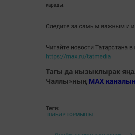
карады.
Следите за самым важным и 
Читайте новости Татарстана 
https://max.ru/tatmedia
Тагы да кызыклырак яңа
Чаллы»ның
MAX каналы
Теги:
ШӘҺӘР ТОРМЫШЫ