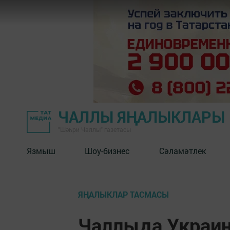
ЧАЛЛЫ ЯҢАЛЫКЛАРЫ
"Шәһри Чаллы" газетасы
Язмыш
Шоу-бизнес
Сәламәтлек
ЯҢАЛЫКЛАР ТАСМАСЫ
Чаллыда Украи