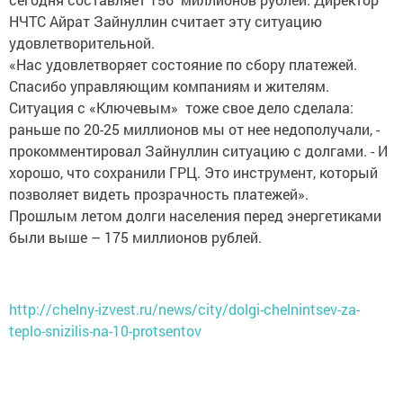
НЧТС Айрат Зайнуллин считает эту ситуацию
удовлетворительной.
«Нас удовлетворяет состояние по сбору платежей.
Спасибо управляющим компаниям и жителям.
Ситуация с «Ключевым» тоже свое дело сделала:
раньше по 20-25 миллионов мы от нее недополучали, -
прокомментировал Зайнуллин ситуацию с долгами. - И
хорошо, что сохранили ГРЦ. Это инструмент, который
позволяет видеть прозрачность платежей».
Прошлым летом долги населения перед энергетиками
были выше – 175 миллионов рублей.
http://chelny-izvest.ru/news/city/dolgi-chelnintsev-za-
teplo-snizilis-na-10-protsentov