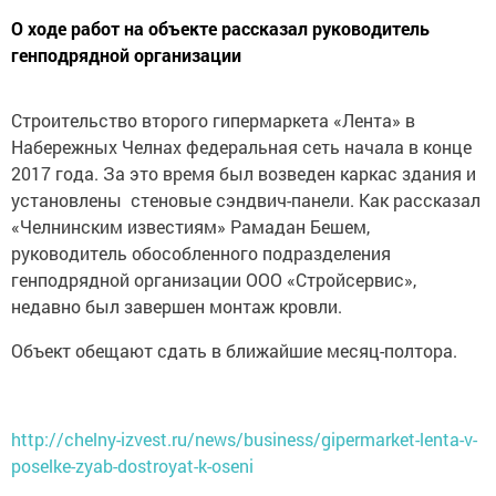
О ходе работ на объекте рассказал руководитель
генподрядной организации
Строительство второго гипермаркета «Лента» в
Набережных Челнах федеральная сеть начала в конце
2017 года. За это время был возведен каркас здания и
установлены стеновые сэндвич-панели. Как рассказал
«Челнинским известиям» Рамадан Бешем,
руководитель обособленного подразделения
генподрядной организации ООО «Стройсервис»,
недавно был завершен монтаж кровли.
Объект обещают сдать в ближайшие месяц-полтора.
http://chelny-izvest.ru/news/business/gipermarket-lenta-v-
poselke-zyab-dostroyat-k-oseni