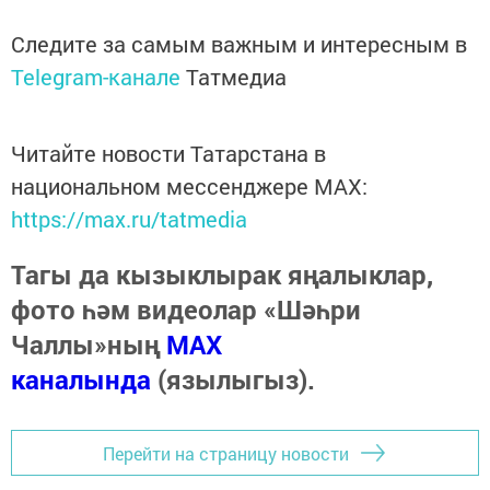
Следите за самым важным и интересным в
Telegram-канале
Татмедиа
Читайте новости Татарстана в
национальном мессенджере MАХ:
https://max.ru/tatmedia
Тагы да кызыклырак яңалыклар,
фото һәм видеолар «Шәһри
Чаллы»ның
MAX
каналында
(язылыгыз).
Перейти на страницу новости