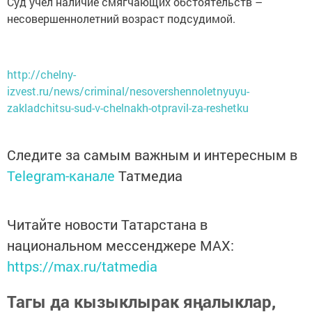
Суд учел наличие смягчающих обстоятельств –
несовершеннолетний возраст подсудимой.
http://chelny-
izvest.ru/news/criminal/nesovershennoletnyuyu-
zakladchitsu-sud-v-chelnakh-otpravil-za-reshetku
Следите за самым важным и интересным в
Telegram-канале
Татмедиа
Читайте новости Татарстана в
национальном мессенджере MАХ:
https://max.ru/tatmedia
Тагы да кызыклырак яңалыклар,