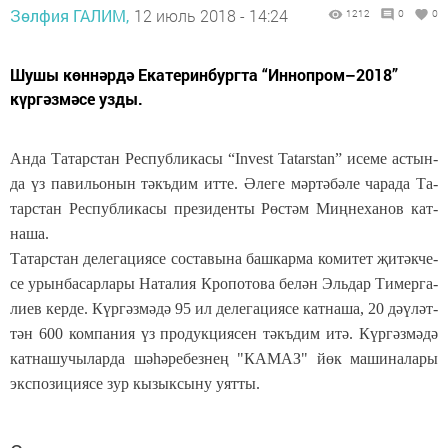
Зөлфия ГАЛИМ,
12 июль 2018 - 14:24
1212
0
0
Шушы көннәрдә Екатеринбургта “Иннопром–2018”
күргәзмәсе узды.
Ан­да Та­тар­стан Рес­пуб­ли­ка­сы “Invest Tatarstan” исе­ме ас­тын­
да үз па­виль­о­нын тәкъ­дим ит­те. Әле­ге мәр­тә­бә­ле ча­ра­да
Та­
тар­стан Рес­пуб­ли­ка­сы пре­зи­ден­ты Рөс­тәм Миң­не­ха­нов кат­
на­ша.
Та­тар­стан
де­ле­га­ци­я­се сос­та­вы­на
б
аш­кар­ма ко­ми­тет җи­тәк­че­
се урын­ба­сар­ла­ры На­та­лия Кро­по­то­ва
бе­лән
Эль­дар Ти­мер­га­
ли­ев
кер­де. Күр­гәз­мә­дә 95 ил де­ле­га­ци­я­се кат­на­ша, 20 дә­ү­ләт­
тән 600 ком­па­ния үз про­дук­ци­я­сен тәкъ­дим итә.
Күр­гәз­мә­дә
кат­на­шу­чы­лар­да шә­һә­ре­без­нең "КА­МАЗ" йөк ма­ши­на­ла­ры
экс­по­зи­ци­я­се зур кы­зык­сы­ну уят­ты.