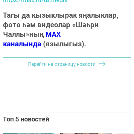
Тагы да кызыклырак яңалыклар,
фото һәм видеолар «Шәһри
Чаллы»ның
MAX
каналында
(язылыгыз).
Перейти на страницу новости
Топ 5 новостей