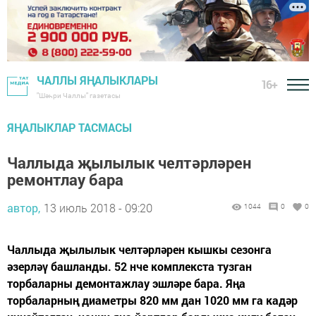
ЧАЛЛЫ ЯҢАЛЫКЛАРЫ
16+
"Шәһри Чаллы" газетасы
ЯҢАЛЫКЛАР ТАСМАСЫ
Чаллыда җылылык челтәрләрен
ремонтлау бара
автор,
13 июль 2018 - 09:20
1044
0
0
Чаллыда җылылык челтәрләрен кышкы сезонга
әзерләү башланды. 52 нче комплекста тузган
торбаларны демонтажлау эшләре бара. Яңа
торбаларның диаметры 820 мм дан 1020 мм га кадәр