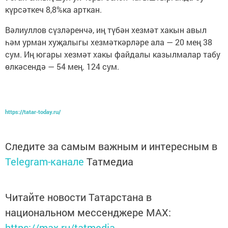
күрсәткеч 8,8%ка арткан.
Вәлиуллов сүзләренчә, иң түбән хезмәт хакын авыл
һәм урман хуҗалыгы хезмәткәрләре ала — 20 мең 38
сум. Иң югары хезмәт хакы файдалы казылмалар табу
өлкәсендә — 54 мең. 124 сум.
https://tatar-today.ru/
Следите за самым важным и интересным в
Telegram-канале
Татмедиа
Читайте новости Татарстана в
национальном мессенджере MАХ:
https://max.ru/tatmedia