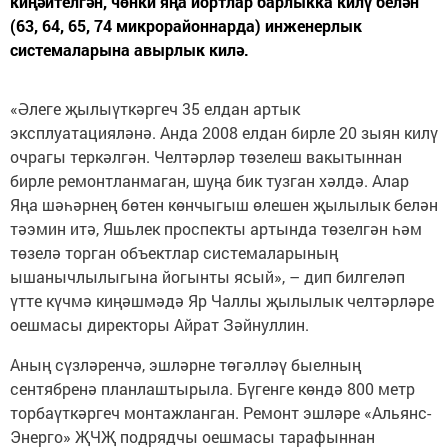
киңәйтелгән, чөнки яңа йортлар барлыкка килү белән
(63, 64, 65, 74 микрорайоннарда) инженерлык
системаларына авырлык килә.
«Әлеге җылыүткәргеч 35 елдан артык
эксплуатацияләнә. Анда 2008 елдан бирле 20 зыян килү
очрагы теркәлгән. Челтәрләр төзелеш вакытыннан
бирле ремонтланмаган, шуңа бик тузган хәлдә. Алар
Яңа шәһәрнең бөтен көнчыгыш өлешен җылылык белән
тәэмин итә, Яшьлек проспекты артында төзелгән һәм
төзелә торган объектлар системаларының
ышанычлылыгына йогынты ясый», – дип билгеләп
үтте күчмә киңәшмәдә Яр Чаллы җылылык челтәрләре
оешмасы директоры Айрат Зәйнуллин.
Аның сүзләренчә, эшләрне төгәлләү быелның
сентябренә планлаштырыла. Бүгенге көндә 800 метр
торбаүткәргеч монтажланган. Ремонт эшләре «Альянс-
Энерго» ҖЧҖ подрядчы оешмасы тарафыннан