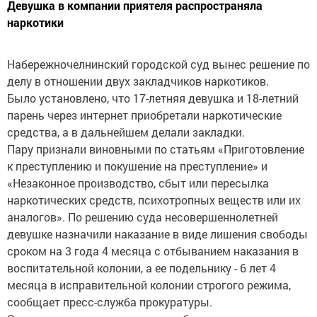
Девушка в компании приятеля распространяла
наркотики
Набережночелнинский городской суд вынес решение по
делу в отношении двух закладчиков наркотиков.
Было установлено, что 17-летняя девушка и 18-летний
парень через интернет приобретали наркотические
средства, а в дальнейшем делали закладки.
Пару признали виновными по статьям «Приготовление
к преступлению и покушение на преступление» и
«Незаконное производство, сбыт или пересылка
наркотических средств, психотропных веществ или их
аналогов». По решению суда несовершеннолетней
девушке назначили наказание в виде лишения свободы
сроком на 3 года 4 месяца с отбыванием наказания в
воспитательной колонии, а ее подельнику - 6 лет 4
месяца в исправительной колонии строгого режима,
сообщает пресс-служба прокуратуры.