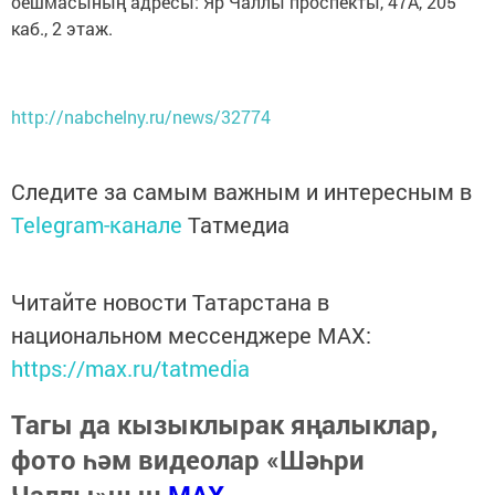
оешмасының адресы: Яр Чаллы проспекты, 47А, 205
каб., 2 этаж.
http://nabchelny.ru/news/32774
Следите за самым важным и интересным в
Telegram-канале
Татмедиа
Читайте новости Татарстана в
национальном мессенджере MАХ:
https://max.ru/tatmedia
Тагы да кызыклырак яңалыклар,
фото һәм видеолар «Шәһри