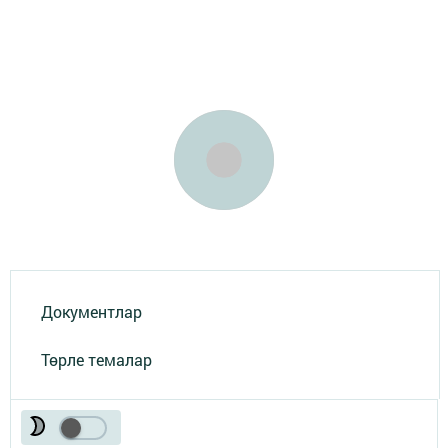
Документлар
Төрле темалар