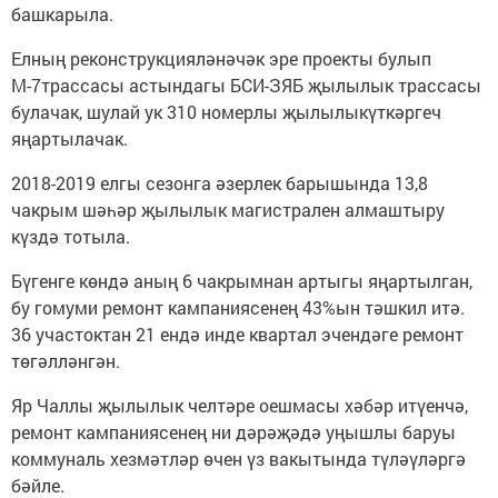
башкарыла.
Елның реконструкцияләнәчәк эре проекты булып
М-7трассасы астындагы БСИ-ЗЯБ җылылык трассасы
булачак, шулай ук 310 номерлы җылылыкүткәргеч
яңартылачак.
2018-2019 елгы сезонга әзерлек барышында 13,8
чакрым шәһәр җылылык магистрален алмаштыру
күздә тотыла.
Бүгенге көндә аның 6 чакрымнан артыгы яңартылган,
бу гомуми ремонт кампаниясенең 43%ын тәшкил итә.
36 участоктан 21 ендә инде квартал эчендәге ремонт
төгәлләнгән.
Яр Чаллы җылылык челтәре оешмасы хәбәр итүенчә,
ремонт кампаниясенең ни дәрәҗәдә уңышлы баруы
коммуналь хезмәтләр өчен үз вакытында түләүләргә
бәйле.