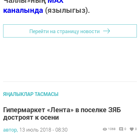
Чаллы»ның
MAX
каналында
(язылыгыз).
Перейти на страницу новости
ЯҢАЛЫКЛАР ТАСМАСЫ
Гипермаркет «Лента» в поселке ЗЯБ
достроят к осени
автор,
13 июль 2018 - 08:30
1068
0
0