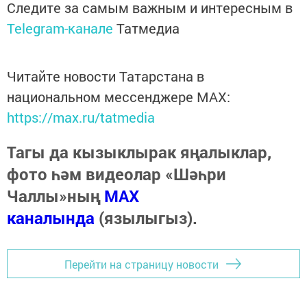
Следите за самым важным и интересным в
Telegram-канале
Татмедиа
Читайте новости Татарстана в
национальном мессенджере MАХ:
https://max.ru/tatmedia
Тагы да кызыклырак яңалыклар,
фото һәм видеолар «Шәһри
Чаллы»ның
MAX
каналында
(язылыгыз).
Перейти на страницу новости