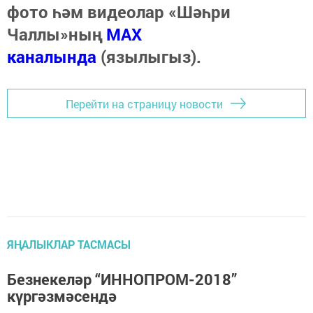
фото һәм видеолар «Шәһри
Чаллы»ның
MAX
каналында
(язылыгыз).
Перейти на страницу новости
ЯҢАЛЫКЛАР ТАСМАСЫ
Безнекеләр “ИННОПРОМ-2018”
күргәзмәсендә