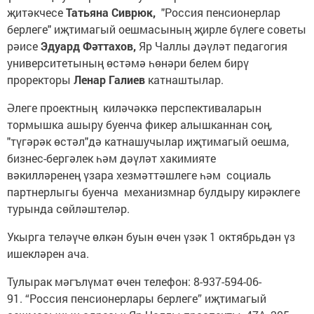
җитәкчесе
Татьяна Сиврюк,
"Россия пенсионерлар
берлеге" иҗтимагый оешмасының җирле бүлеге советы
рәисе
Эдуард Фәттахов,
Яр Чаллы дәүләт педагогия
университетының өстәмә һөнәри белем бирү
проректоры
Ленар Галиев
катнаштылар.
Әлеге проектның киләчәккә перспективаларын
тормышка ашыру буенча фикер алышканнан соң,
"түгәрәк өстәл"дә катнашучылар иҗтимагый оешма,
бизнес-бергәлек һәм дәүләт хакимияте
вәкилләренең үзара хезмәттәшлеге һәм социаль
партнерлыгы буенча механизмнар булдыру кирәклеге
турында сөйләштеләр.
Укырга теләүче өлкән буын өчен үзәк 1 октябрьдән үз
ишекләрен ача.
Тулырак мәгълүмат өчен телефон: 8-937-594-06-
91. “Россия пенсионерлары берлеге” иҗтимагый