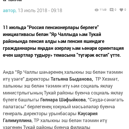
автор,
13 июль 2018 - 09:18
1149
0
0
11 июльдә “Россия пенсионерлары берлеге”
инициативасы белән “Яр Чаллыда һәм Тукай
районында пенсия алды һәм пенсия яшендәге
гражданнарны яңадан әзерләү һәм һөнәри ориентация
өчен шартлар тудыру» темасына "түгәрәк өстәл" үтте.
Анда “Яр Чаллы шәһәренең халыкны эш белән тәэмин
итү үзәге” директоры
Татьяна Быданова,
ТР Хезмәт,
халыкны эш белән тәэмин итү һәм социаль яклау
министрлыгының Тукай районы буенча социаль яклау
бүлеге башлыгы
Гөлнара Шәфыйкова
, “Сәүдә-сәнәгать
палатасы” берлегенең хокукый мәсьәләләр буенча
генераль директоры урынбасары
Кәүсәрия
Галимуллина
, ТР халыкны эш белән тәэмин итү
үзәгенең Тукай районы буенча филиалы