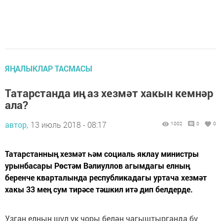
ЯҢАЛЫКЛАР ТАСМАСЫ
Татарстанда иң аз хезмәт хакын кемнәр
ала?
автор,
13 июль 2018 - 08:17
1002
0
0
Татарстанның хезмәт һәм социаль яклау министры
урынбасары Рөстәм Вәлиуллов агымдагы елның
беренче кварталында республикадагы уртача хезмәт
хакы 33 мең сум тирәсе тәшкил итә дип белдерде.
Узган елның шул ук чоры белән чагыштырганда бу