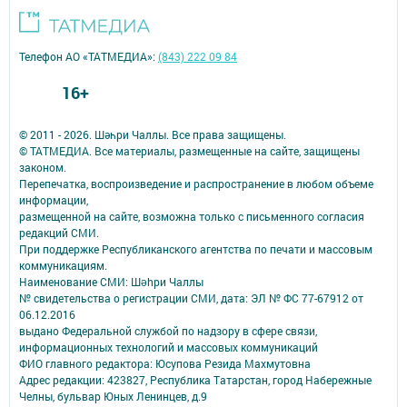
Телефон АО «ТАТМЕДИА»:
(843) 222 09 84
16+
© 2011 - 2026. Шәһри Чаллы. Все права защищены.
© ТАТМЕДИА. Все материалы, размещенные на сайте, защищены
законом.
Перепечатка, воспроизведение и распространение в любом объеме
информации,
размещенной на сайте, возможна только с письменного согласия
редакций СМИ.
При поддержке Республиканского агентства по печати и массовым
коммуникациям.
Наименование СМИ: Шəhри Чаллы
№ свидетельства о регистрации СМИ, дата: ЭЛ № ФС 77-67912 от
06.12.2016
выдано Федеральной службой по надзору в сфере связи,
информационных технологий и массовых коммуникаций
ФИО главного редактора: Юсупова Резида Махмутовна
Адрес редакции: 423827, Республика Татарстан, город Набережные
Челны, бульвар Юных Ленинцев, д.9