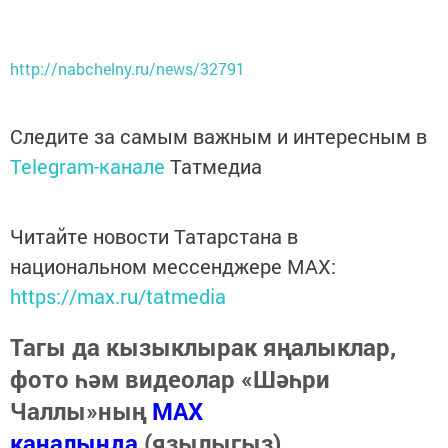
http://nabchelny.ru/news/32791
Следите за самым важным и интересным в
Telegram-канале
Татмедиа
Читайте новости Татарстана в
национальном мессенджере MАХ:
https://max.ru/tatmedia
Тагы да кызыклырак яңалыклар,
фото һәм видеолар «Шәһри
Чаллы»ның
MAX
каналында
(язылыгыз).