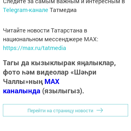
Следите за самым важным и интересным в
Telegram-канале
Татмедиа
Читайте новости Татарстана в
национальном мессенджере MАХ:
https://max.ru/tatmedia
Тагы да кызыклырак яңалыклар,
фото һәм видеолар «Шәһри
Чаллы»ның
MAX
каналында
(язылыгыз).
Перейти на страницу новости