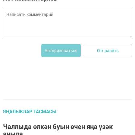
Отправить
Авторизоваться
ЯҢАЛЫКЛАР ТАСМАСЫ
Чаллыда өлкән буын өчен яңа үзәк
ачыла