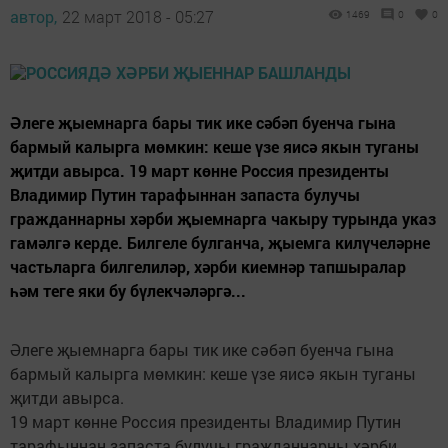
автор,
22 март 2018 - 05:27
1469
0
0
Әлеге җыемнарга бары тик ике сәбәп буенча гына
бармый калырга мөмкин: кеше үзе яисә якын туганы
җитди авырса. 19 март көнне Россия президенты
Владимир Путин тарафыннан запаста булучы
гражданнарны хәрби җыемнарга чакыру турында указ
гамәлгә керде. Билгеле булганча, җыемга килүчеләрне
частьларга билгелиләр, хәрби киемнәр тапшыралар
һәм теге яки бу бүлекчәләргә...
Әлеге җыемнарга бары тик ике сәбәп буенча гына
бармый калырга мөмкин: кеше үзе яисә якын туганы
җитди авырса.
19 март көнне Россия президенты Владимир Путин
тарафыннан запаста булучы гражданнарны хәрби