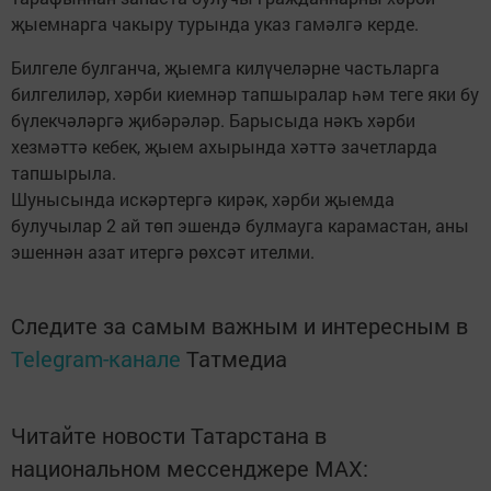
җыемнарга чакыру турында указ гамәлгә керде.
Билгеле булганча, җыемга килүчеләрне частьларга
билгелиләр, хәрби киемнәр тапшыралар һәм теге яки бу
бүлекчәләргә җибәрәләр. Барысыда нәкъ хәрби
хезмәттә кебек, җыем ахырында хәттә зачетларда
тапшырыла.
Шунысында искәртергә кирәк, хәрби җыемда
булучылар 2 ай төп эшендә булмауга карамастан, аны
эшеннән азат итергә рөхсәт ителми.
Следите за самым важным и интересным в
Telegram-канале
Татмедиа
Читайте новости Татарстана в
национальном мессенджере MАХ: