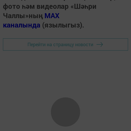
фото һәм видеолар «Шәһри
Чаллы»ның
MAX
каналында
(язылыгыз).
Перейти на страницу новости