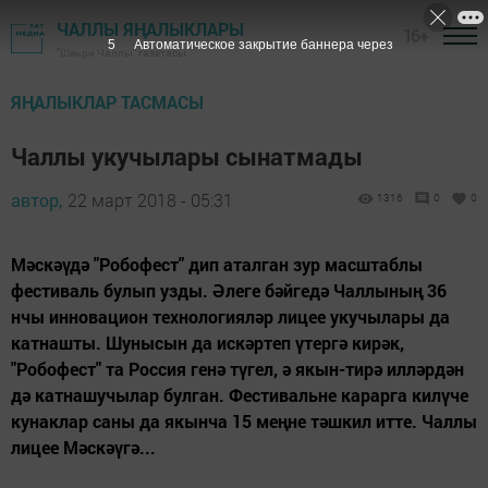
ЧАЛЛЫ ЯҢАЛЫКЛАРЫ
16+
5
Автоматическое закрытие баннера через
"Шәһри Чаллы" газетасы
ЯҢАЛЫКЛАР ТАСМАСЫ
Чаллы укучылары сынатмады
автор,
22 март 2018 - 05:31
1316
0
0
Мәскәүдә "Робофест" дип аталган зур масштаблы
фестиваль булып узды. Әлеге бәйгедә Чаллының 36
нчы инновацион технологияләр лицее укучылары да
катнашты. Шунысын да искәртеп үтергә кирәк,
"Робофест" та Россия генә түгел, ә якын-тирә илләрдән
дә катнашучылар булган. Фестивальне карарга килүче
кунаклар саны да якынча 15 меңне тәшкил итте. Чаллы
лицее Мәскәүгә...