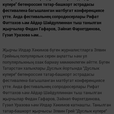
күпере" бөтенроссия татар-башкорт эстрадасы
фестиваленә багышланган матбугат конференциясе
үтте. Анда фестивальнең сопродюсерлары Рифат
Фәттахов һәм Айдар Шәйдуллиннан тыш танылган
җырчылар Фидан Гафаров, Зәйнәп Фәрхетдинова,
Гүзәл Уразова һәм...
Җырчы Илдар Хәкимов бүген журналистларга Элвин
Грейның популярлык серен аңлатты һәм ул
популярлыкның озак бармау мөмкинлеген әйтте. Бүген
Татарстан халыклары Дуслык йортында "Дуслык
күпере" бөтенроссия татар-башкорт эстрадасы
фестиваленә багышланган матбугат конференциясе
үтте. Анда фестивальнең сопродюсерлары Рифат
Фәттахов һәм Айдар Шәйдуллиннан тыш танылган
җырчылар Фидан Гафаров, Зәйнәп Фәрхетдинова,
Гүзәл Уразова һәм Илдар Хәкимов катнашты. Танылган
татар-башкорт җырчысы Элвин Грей "Дуслык күпере"