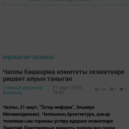
ЯҢАЛЫКЛАР ТАСМАСЫ
Чаллы башкарма комитеты хезмәткәре
ришвәт алуын таныган
Главный редактор
21 март 2018 -
1394
0
0
филиала,
18:45
Чаллы, 21 март, "Татар-информ", Эльвира
Мөхәмәтдинова). Чаллының Архитектура, шәһәр
төзелеше һәм торакны үстерү идарәсе хезмәткәре
Дмитрий Дмитриевның җинаять эшендә яңа очрак