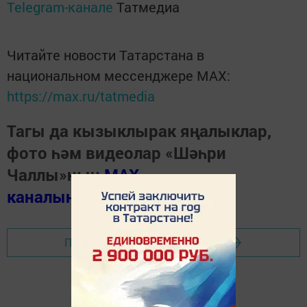
Telegram-канале
Татмедиа
Читайте новости Татарстана в
национальном мессенджере MАХ:
https://max.ru/tatmedia
Тагы да кызыклырак яңалыклар,
фото һәм видеолар «Шәһри
Чаллы»ның
MAX
каналында
(язылыгыз).
Перейти на страницу новости