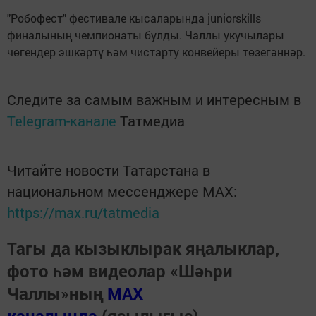
"Робофест" фестивале кысаларында juniorskills
финалының чемпионаты булды. Чаллы укучылары
чөгендер эшкәртү һәм чистарту конвейеры төзегәннәр.
Следите за самым важным и интересным в
Telegram-канале
Татмедиа
Читайте новости Татарстана в
национальном мессенджере MАХ:
https://max.ru/tatmedia
Тагы да кызыклырак яңалыклар,
фото һәм видеолар «Шәһри
Чаллы»ның
MAX