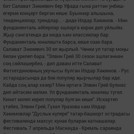
бит Салават Зәкиевич бер Уфада гына рәттән унбиш-
егерме концерт биргән кеше. Буыннар алышына,
тенденцияләр, трендлар... - диде Илдар Хәкимов. - Мин
фундаменталь әйберләр эшләргә кирәк дип уйлыйм.
Җыр сәнгатендә дә мода һәм классиклар бар.
Фундаменталь юнәлештә барса, кеше озак бара.
Салават Зәкиевич 30 ел җырлый. Чөнки ул татар моңы
белән үрелеп бара. "Элвин Грей 30 сезон эшләгәннән
соң сөйләшербез, - дип дәвам итте Салават
Фәтхетдиновның укучысы булган Илдар Хәкимов. - Рус
эстарадасында да бик популяр җырчылар бар иде.
Кайда соң алар хәзер? Мин иртәгә Элвин Грей булмас
дип әйтәсем килми. Ул фундаменталь юнәлеш түгел.
Кинәт килеп кереп популяр булган кеше". Искәртеп
үтәбез, Элвин Грей, Гүзәл Уразова һәм Илдар
Хәкимовлар "Дуслык күпере" татар-башкорт эстрадасы
фестивалендә махсус кунак буларак катнашалар.
Фестиваль 7 апрельдә Мәскәүдә - Кремль сараенда