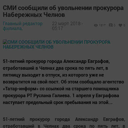
СМИ сообщили об увольнении прокурора
Набережных Челнов
Главный редактор
22 март 2018 -
1517
0
0
филиала,
05:17
51-летний прокурор города Александр Евграфов,
отработавший в Челнах два срока по пять лет, в
пятницу выходит в отпуск, из которого уже не
возвратится на свой пост. Об этом сообщало агентство
«Татар-информ» со ссылкой на старшего помощника
прокурора РТ Руслана Галиева. 1 апреля у Евграфова
наступает предельный срок пребывания на этой...
51-летний прокурор города Александр Евграфов,
отработавший в Челнах два срока по пять лет, в