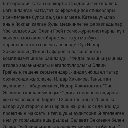
бөтенроссия татар-башкорт эстрадасы фестиваленә
багышланган матбугат конференциясе спикерлары
исемлегендә булса да, үзе килмәде. Катнашучылар
аның йоклап калган булы мөмкинлеген фаразладылар.
Үзе килмәсә дә, Элвин Грей исеме журналистларны күп
җыярга мөмкинлек бирде, хәтта ул матбугат
чарасының төп героена әверелде. Сүз Илдар
Хәкимовның Фидан Гафаровка багышланган
комплиментыннан башланды. "Фидан абыйның минем
әтиләр заманындагы мегапопулярлыгы Элвин
Грейның төшенә кермәгәндер", - диде унбиш ел татар
сәхнәсендә җырлаучы Илдар Хәкимов. Танылган
журналист Габдрәхимнең Илдар Хәкимовтан: "Син
Элвиннан көнләшмисеңме?" дигән соравына җырчы
җентекләп җавап бирде. "12 яшьтән алып 20 яшькә
кадәр аудитория өчен бер яшь җырчы юк иде. Монда
проектның максаты итеп шушы аудитория билгеләнгән
һәм ул тормышка ашырылды. Салават Зәкиевич белән
Элвин Грей арасындагы күңелсез момент та булды. Ә