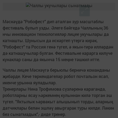
Мәскәүдә "Робофест" дип аталган зур масштаблы
фестиваль булып узды. Әлеге бәйгедә Чаллының 36
нчы инновацион технологияләр лицее укучылары да
катнашты. Шунысын да искәртеп үтергә кирәк,
"Робофест" та Россия генә түгел, ә якын-тирә илләрдән
дә катнашучылар булган. Фестивальне карарга килүче
кунаклар саны да якынча 15 меңне тәшкил итте.
Чаллы лицее Мәскәүгә берьюлы берничә команданы
җибәрде. Кече төркемдәгеләр робот почтальон ясап,
икенче урынна яуладылар.
Тренерлары Нина Трофимова сүзләренә караганда,
роботларны ясау һәркемнең кулыннан килә торган эш
түгел. "Яктылык һәрвакыт алышынып торды, аларның
датчиклары белән эшләү авыргарак туры килде. Ләкин
без сынатмадык",- диде тренер.