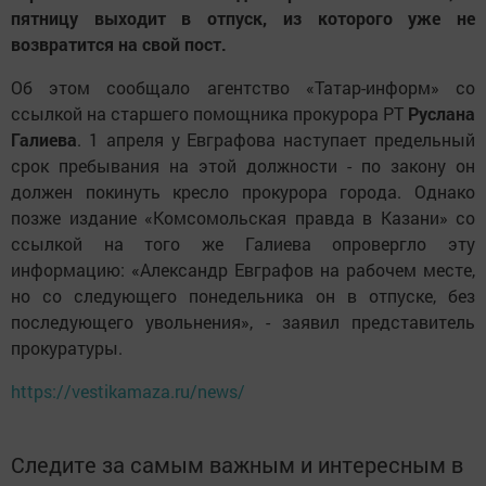
пятницу выходит в отпуск, из которого уже не
возвратится на свой пост.
Об этом сообщало агентство «Татар-информ» со
ссылкой на старшего помощника прокурора РТ
Руслана
Галиева
. 1 апреля у Евграфова наступает предельный
срок пребывания на этой должности - по закону он
должен покинуть кресло прокурора города. Однако
позже издание «Комсомольская правда в Казани» со
ссылкой на того же Галиева опровергло эту
информацию: «Александр Евграфов на рабочем месте,
но со следующего понедельника он в отпуске, без
последующего увольнения», - заявил представитель
прокуратуры.
https://vestikamaza.ru/news/
Следите за самым важным и интересным в