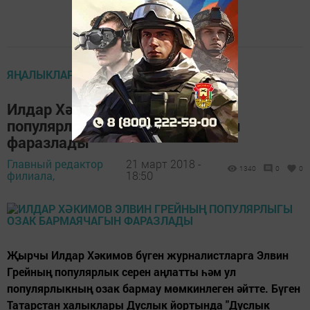
ЯҢАЛЫКЛАР ТАСМАСЫ
Илдар Хәкимов Элвин Грейның
популярлыгы озак бармаячагын
фаразлады
Главный редактор
21 март 2018 -
1340
0
0
филиала,
18:50
Җырчы Илдар Хәкимов бүген журналистларга Элвин
Грейның популярлык серен аңлатты һәм ул
популярлыкның озак бармау мөмкинлеген әйтте. Бүген
Татарстан халыклары Дуслык йортында "Дуслык