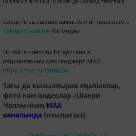
башланып китә һәм 18 апрельдә Казанда төгәлләнә.
Следите за самым важным и интересным в
Telegram-канале
Татмедиа
Читайте новости Татарстана в
национальном мессенджере MАХ:
https://max.ru/tatmedia
Тагы да кызыклырак яңалыклар,
фото һәм видеолар «Шәһри
Чаллы»ның
MAX
каналында
(язылыгыз).
Перейти на страницу новости