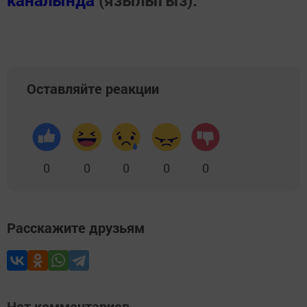
каналында
(язылыгыз).
Оставляйте реакции
0
0
0
0
0
Расскажите друзьям
Нет комментариев