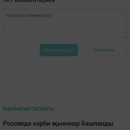
Отправить
Авторизоваться
ЯҢАЛЫКЛАР ТАСМАСЫ
Россиядә хәрби җыеннар башланды