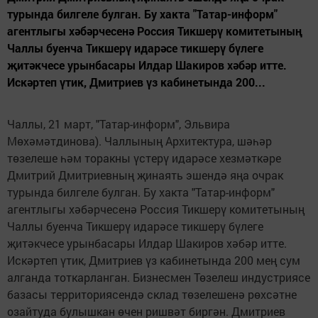
турында билгеле булган. Бу хакта "Татар-информ"
агентлыгы хәбәрчесенә Россия Тикшерү комитетының
Чаллы буенча Тикшерү идарәсе тикшерү бүлеге
җитәкчесе урынбасары Илдар Шакиров хәбәр итте.
Искәртеп үтик, Дмитриев үз кабинетында 200...
Чаллы, 21 март, "Татар-информ", Эльвира
Мөхәмәтдинова). Чаллының Архитектура, шәһәр
төзелеше һәм торакны үстерү идарәсе хезмәткәре
Дмитрий Дмитриевның җинаять эшендә яңа очрак
турында билгеле булган. Бу хакта "Татар-информ"
агентлыгы хәбәрчесенә Россия Тикшерү комитетының
Чаллы буенча Тикшерү идарәсе тикшерү бүлеге
җитәкчесе урынбасары Илдар Шакиров хәбәр итте.
Искәртеп үтик, Дмитриев үз кабинетында 200 мең сум
алганда тоткарланган. Бизнесмен Төзелеш индустриясе
базасы территориясендә склад төзелешенә рөхсәтне
озайтуда булышкан өчен ришвәт биргән. Дмитриев