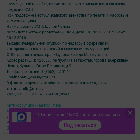
размещенной на сайте, возможна только с письменного согласия
редакций СМИ.
При поддержке Республиканского агентства по печати и массовым
коммуникациям.
Наименование СМИ: Шəhри Чаллы
№ свидетельства о регистрации СМИ, дата: ЭЛ № ФС 77-67912 от
06.12.2016
выдано Федеральной службой по надзору в сфере связи,
информационных технологий и массовых коммуникаций
ФИО главного редактора: Юсупова Резида Махмутовна
Адрес редакции: 423827, Республика Татарстан, город Набережные
Челны, бульвар Юных Ленинцев, д.9
Телефон редакции: 8 (8552) 57-01-19
Email: shahri_chally@mail.ru
О фактах коррупции сообщить по электронному адресу:
shahri_chally@mail.ru
Учредитель СМИ: АО «ТАТМЕДИА»
Антикоррупционная политика
АО «ТАТМЕДИА» использует «cookie»
для персонализации сервисов и
"Шәһри Чаллы" MAX каналына язылыгыз!
удобства пользователей сайтом.
Использование «cookie» можно отменить в настройках браузера.
Подписаться
Политика конфиденциальности