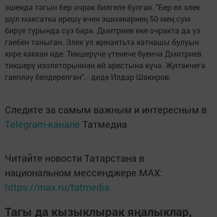
эшендә тагын бер очрак билгеле булган. "Бер ел элек
шул максатка ирешү өчен эшмәкәрнең 50 мең сум
бирүе турында сүз бара. Дмитриев ике очракта да үз
гаебен таныган. Элек ул җинаятьтә катнашы булуын
кире каккан иде. Тикшерүче үтенече буенча Дмитриев
тикшерү изоляторыннан өй арестына күчә. Җитәкчегә
гаепләү белдерелгән", - диде Илдар Шакиров.
Следите за самым важным и интересным в
Telegram-канале
Татмедиа
Читайте новости Татарстана в
национальном мессенджере MАХ:
https://max.ru/tatmedia
Тагы да кызыклырак яңалыклар,