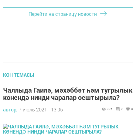
Перейти на страницу новости
КӨН ТЕМАСЫ
Чаллыда Гаилә, мәхәббәт һәм тугрылык
көнендә нинди чаралар оештырыла?
автор,
7 июль 2021 - 13:05
996
0
0