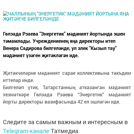
Гөлзада Рзаева "Энергетик" мәдәният йортында эшен
тәмамлады. Учреждениенең яңа директоры итеп
Венера Садирова билгеләнде, ул элек "Кызыл тау"
мәдәният үзәген җитәкләгән иде.
Җитәкчеләрне мәдәният сарае коллективына тәкъдим
иттеләр инде.
Билгеләп үтик, Татарстанның атказанган мәдәният
хезмәткәре Гөлзада Рзаева "Энергетик" мәдәният
йорты директоры вазифасында 42 ел эшләгән иде.
Следите за самым важным и интересным в
Telegram-канале
Татмедиа