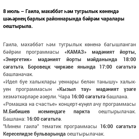
8 июль – Гаилә, мәхәббәт һәм тугрылык көнендә
шәһәрнең барлык районнарында бәйрәм чаралары
оештырыла.
Гаилә, мәхәббәт һәм тугрылык көненә багышланган
бәйрәм программасы
«КАМАЗ» мәдәният йорты,
«Энергетик» мәдәният йорты мәйданында 18:00
сәгатьтә
,
Боровецк чиркәве янында 17:00 сәгатьтә
башланачак.
«Идел буе халыклары уеннары белән танышу» халык-
уен программасын
«Кызыл тау» мәдәният үзәге
хезмәткәрләре әзерли. Чара
16:00 сәгатьтә
башлана.
«Ромашка на счастье» концерт-күңел ачу программасы
М.Бибишев исемендәге паркта
оештырылачак.
Башлана:
16:00 сәгатьтә
.
"Минем гаилә" тематик программасы
16:00 сәгатьтә
Кереселидзе бульварында
оештырылачак.