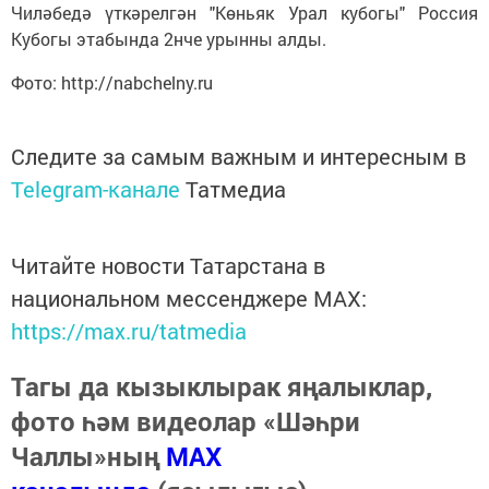
Чиләбедә үткәрелгән "Көньяк Урал кубогы" Россия
Кубогы этабында 2нче урынны алды.
Фото: http://nabchelny.ru
Следите за самым важным и интересным в
Telegram-канале
Татмедиа
Читайте новости Татарстана в
национальном мессенджере MАХ:
https://max.ru/tatmedia
Тагы да кызыклырак яңалыклар,
фото һәм видеолар «Шәһри
Чаллы»ның
MAX