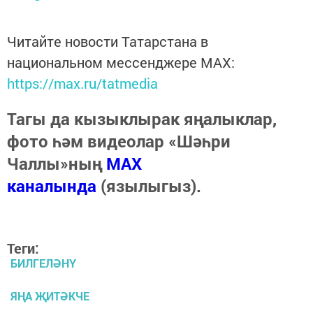
Читайте новости Татарстана в
национальном мессенджере MАХ:
https://max.ru/tatmedia
Тагы да кызыклырак яңалыклар,
фото һәм видеолар «Шәһри
Чаллы»ның
MAX
каналында
(язылыгыз).
Теги:
БИЛГЕЛӘНҮ
ЯҢА ҖИТӘКЧЕ