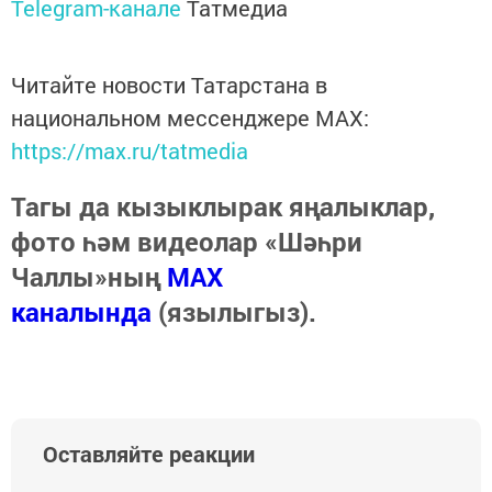
Telegram-канале
Татмедиа
Читайте новости Татарстана в
национальном мессенджере MАХ:
https://max.ru/tatmedia
Тагы да кызыклырак яңалыклар,
фото һәм видеолар «Шәһри
Чаллы»ның
MAX
каналында
(язылыгыз).
Оставляйте реакции