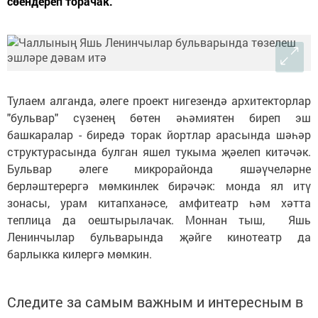
сөендереп торачак.
Тулаем алганда, әлеге проект нигезендә архитекторлар
"бульвар" сүзенең бөтен әһәмиятен биреп эш
башкаралар - биредә торак йортлар арасында шәһәр
структурасында булган яшел тукыма җәелеп китәчәк.
Бульвар әлеге микрорайонда яшәүчеләрне
берләштерергә мөмкинлек бирәчәк: монда ял итү
зонасы, урам китапханәсе, амфитеатр һәм хәтта
теплица да оештырылачак. Моннан тыш, Яшь
Ленинчылар бульварында җәйге кинотеатр да
барлыкка килергә мөмкин.
Следите за самым важным и интересным в