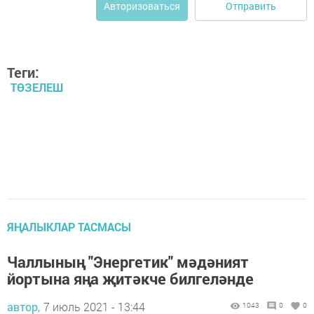
Отправить
Авторизоваться
Теги:
ТӨЗЕЛЕШ
ЯҢАЛЫКЛАР ТАСМАСЫ
Чаллының "Энергетик" мәдәният
йортына яңа җитәкче билгеләнде
автор,
7 июль 2021 - 13:44
1043
0
0