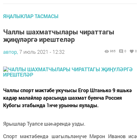
ЯҢАЛЫКЛАР ТАСМАСЫ
Чаллы шахматчылары чираттагы
җиңүләргә ирештеләр
автор,
7 июль 2021 - 12:32
965
0
0
Чаллы спорт мәктәбе укучысы Егор Штанько 9 яшькә
кадәр малайлар арасында шахмат буенча Россия
Кубогы этабында 1нче урынны яулады.
Ярышлар Туапсе шәһәрендә узды.
Спорт мәктәбендә шәгыльләнүче Мирон Иванов исә