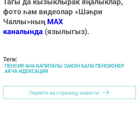
Тагы да кызыклырак яңалыклар,
фото һәм видеолар «Шәһри
Чаллы»ның
MAX
каналында
(язылыгыз).
Теги:
ПЕНСИЯ АНА КАПИТАЛЫ ЗАКОН БАЛА ПЕНСИОНЕР
АКЧА ИДЕКСАЦИЯ
Перейти на страницу новости