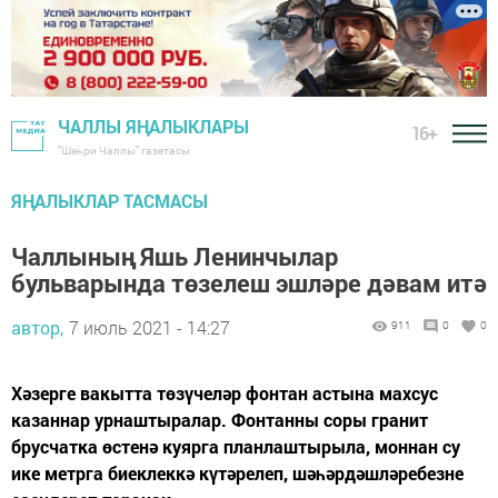
ЧАЛЛЫ ЯҢАЛЫКЛАРЫ
16+
"Шәһри Чаллы" газетасы
ЯҢАЛЫКЛАР ТАСМАСЫ
Чаллының Яшь Ленинчылар
бульварында төзелеш эшләре дәвам итә
автор,
7 июль 2021 - 14:27
911
0
0
Хәзерге вакытта төзүчеләр фонтан астына махсус
казаннар урнаштыралар. Фонтанны соры гранит
брусчатка өстенә куярга планлаштырыла, моннан су
ике метрга биеклеккә күтәрелеп, шәһәрдәшләребезне