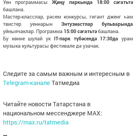
Уен программасы
Җиңү паркында 18:00 сәгатьтә
башлана.
Мастер-класслар, рәсем конкурсы, гигант дженг һәм
твистер уеннарын
Энтузиастлар бульварында
уйныячаклар. Программа
15:00 сәгатьтә
башлана.
Бу көнне шулай ук
IT-парк түбәсендә
17:30да
урам
музыка культурасы фестивале дә узачак.
Следите за самым важным и интересным в
Telegram-канале
Татмедиа
Читайте новости Татарстана в
национальном мессенджере MАХ:
https://max.ru/tatmedia