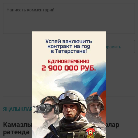
Отправить
Авторизоваться
ЯҢАЛЫКЛАР ТАСМАСЫ
Камазлылар – иң яхшы инженерлар
рәтендә