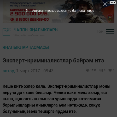
4
Автоматическое закрытие баннера через
ЧАЛЛЫ ЯҢАЛЫКЛАРЫ
16+
"Шәһри Чаллы" газетасы
ЯҢАЛЫКЛАР ТАСМАСЫ
Эксперт-криминалистлар бәйрәм итә
автор,
1 март 2017 - 08:43
1198
0
0
Кеше китә эзләр кала. Эксперт-криминалистлар моны
аеруча да яхшы беләләр. Чөнки нәкъ менә эзләр, еш
кына, җинаять кылынган урыннарда көтелмәгән
борылышларны ачыкларга һәм нәтиҗәдә, хокук
бозучының эзенә төшәргә ярдәм итә.