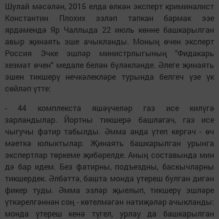
Шулай мәсәлән, 2015 елда өлкән эксперт криминалист
Константин Плохих эзләп тапкан бармак эзе
ярдәмендә Яр Чаллыда 22 июль көнне башкарылган
авыр җинаять эше ачыкланды. Моның өчен эксперт
Россия Эчке эшләр министрлыгының "Фидакарь
хезмәт өчен" медале белән бүләкләнде. Әлеге җинаять
эшен тикшерү нечкәлекләре турында белгеч үзе үк
сөйләп үтте:
- 44 комплекста яшәүчеләр газ исе килүгә
зарландылар. Йортны тикшерә башлагач, газ исе
чыгучы фатир табылды. Әмма анда үтеп кергәч - өч
мәеткә юлыктылар. Җинаять башкарылган урынга
экспертлар төркеме җибәрелде. Аның составында мин
дә бар идем. Без фатирны, подъездны, баскычларны
тикшердек. Әлбәттә, башта монда үтереш булган дигән
фикер туды. Әмма эзләр җыелып, тикшерү эшләре
үткәрелгәннән соң - көтелмәгән нәтиҗәләр ачыкланды:
монда үтереш кенә түгел, урлау да башкарылган