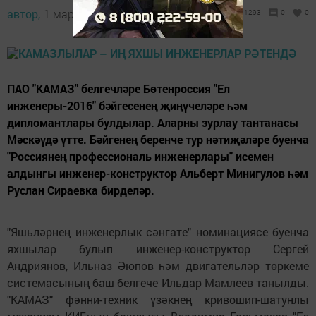
автор,
1 март 2017 - 08:38
1293
0
0
ПАО "КАМАЗ" белгечләре Бөтенроссия "Ел
инженеры-2016" бәйгесенең җиңүчеләре һәм
дипломантлары булдылар. Аларны зурлау тантанасы
Мәскәүдә үтте. Бәйгенең беренче тур нәтиҗәләре буенча
"Россиянең профессиональ инженерлары" исемен
алдынгы инженер-конструктор Альберт Минигулов һәм
Руслан Сираевка бирделәр.
"Яшьләрнең инженерлык сәнгате" номинациясе буенча
яхшылар булып инженер-конструктор Сергей
Андриянов, Ильназ Әюпов һәм двигательләр төркеме
системасының баш белгече Ильдар Мамлеев танылды.
"КАМАЗ" фәнни-техник үзәкнең кривошип-шатунлы