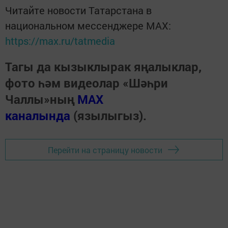
Читайте новости Татарстана в
национальном мессенджере MАХ:
https://max.ru/tatmedia
Тагы да кызыклырак яңалыклар,
фото һәм видеолар «Шәһри
Чаллы»ның
MAX
каналында
(язылыгыз).
Перейти на страницу новости