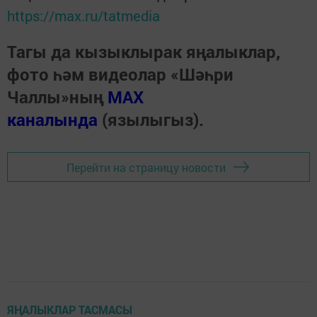
https://max.ru/tatmedia
Тагы да кызыклырак яңалыклар,
фото һәм видеолар «Шәһри
Чаллы»ның
MAX
каналында
(язылыгыз).
Перейти на страницу новости
ЯҢАЛЫКЛАР ТАСМАСЫ