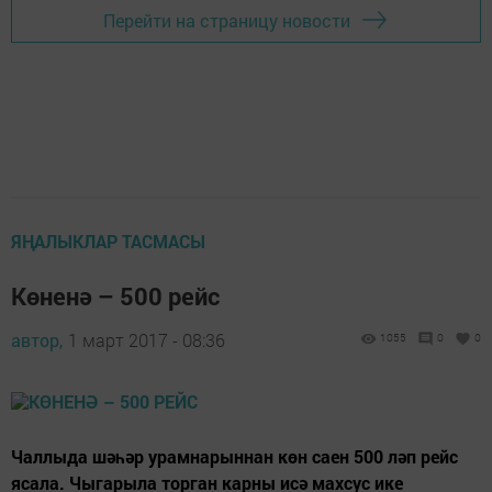
Перейти на страницу новости
ЯҢАЛЫКЛАР ТАСМАСЫ
Көненә – 500 рейс
автор,
1 март 2017 - 08:36
1055
0
0
Чаллыда шәһәр урамнарыннан көн саен 500 ләп рейс
ясала. Чыгарыла торган карны исә махсус ике