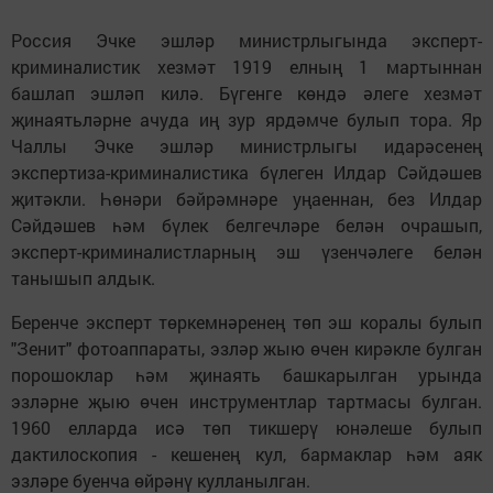
Россия Эчке эшләр министрлыгында эксперт-
криминалистик хезмәт 1919 елның 1 мартыннан
башлап эшләп килә. Бүгенге көндә әлеге хезмәт
җинаятьләрне ачуда иң зур ярдәмче булып тора. Яр
Чаллы Эчке эшләр министрлыгы идарәсенең
экспертиза-криминалистика бүлеген Илдар Сәйдәшев
җитәкли. Һөнәри бәйрәмнәре уңаеннан, без Илдар
Сәйдәшев һәм бүлек белгечләре белән очрашып,
эксперт-криминалистларның эш үзенчәлеге белән
танышып алдык.
Беренче эксперт төркемнәренең төп эш коралы булып
"Зенит" фотоаппараты, эзләр жыю өчен кирәкле булган
порошоклар һәм җинаять башкарылган урында
эзләрне җыю өчен инструментлар тартмасы булган.
1960 елларда исә төп тикшерү юнәлеше булып
дактилоскопия - кешенең кул, бармаклар һәм аяк
эзләре буенча өйрәнү кулланылган.