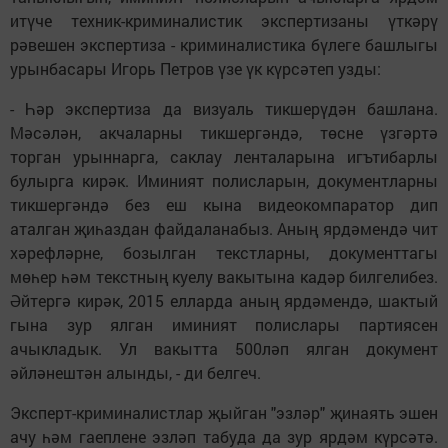
итүче техник-криминалистик экспертизаны үткәрү
рәвешен экспертиза - криминалистика бүлеге башлыгы
урынбасары Игорь Петров үзе үк күрсәтеп узды:
- Һәр экспертиза да визуаль тикшерүдән башлана.
Мәсәлән, акчаларны тикшергәндә, төсне үзгәртә
торган урыннарга, саклау ленталарына игътибарлы
булырга кирәк. Иминият полисларын, документларны
тикшергәндә без еш кына видеокомпаратор дип
аталган җиһаздан файдаланабыз. Аның ярдәмендә чит
хәрефләрне, бозылган текстларны, документтагы
мөһер һәм текстның куелу вакытына кадәр билгелибез.
Әйтергә кирәк, 2015 елларда аның ярдәмендә, шактый
гына зур ялган иминият полислары партиясен
ачыкладык. Ул вакытта 500ләп ялган документ
әйләнештән алынды, - ди белгеч.
Эксперт-криминалистлар җыйган "эзләр" җинаять эшен
ачу һәм гаеплене эзләп табуда да зур ярдәм күрсәтә.