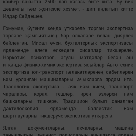
кайбер вакытта 2500 ләп кәгазь бите китә. Бу бик
дәвамлы һәм җентекле хезмәт, - дип аңлатып китте
Илдар Сәйдәшев.
Гомумән, бүгенге көндә үткәрелә торган экспертиза
төрләре җәмгыятьнең бар өлкәләре белән диярлек
бәйләнгән. Мисал өчен, бухгалтерлык экспертизасы
ярдәмендә әлеге өлкәдәге хисаплар тикшерелә.
Наркотик, психотроп, агулы матдәләр белән эш
иткәндә физико-химик экспертиза ясыйлар. Автотехник
экспертиза юл-транспорт һәлакәтләренең сәбәпләрен
һәм урланган машиналарны ачыкларга ярдәм итә.
Трасологик экспертиза - аяк һәм кием, транспорт
чаралары, корал, тешләр, ирен эзләрен һәм
башкаларны тишкерә. Традицион булып саналган
дактилоскопия ярдәмендә баллистик һәм
шартлауларны тикшерүче экспертиза үткәрелә.
Ялган документларны, акчаларны, машина
таныклыгын, иминият полисларын ачыкларга ярдәм