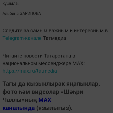
кушыла.
Альбина ЗАРИПОВА
Следите за самым важным и интересным в
Telegram-канале
Татмедиа
Читайте новости Татарстана в
национальном мессенджере MАХ:
https://max.ru/tatmedia
Тагы да кызыклырак яңалыклар,
фото һәм видеолар «Шәһри
Чаллы»ның
MAX
каналында
(язылыгыз).