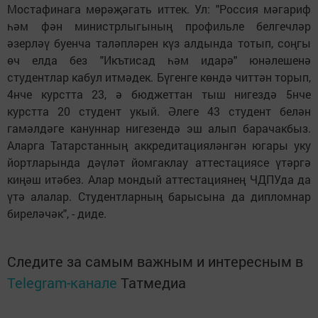
Мостафинага мөрәҗәгать иттек. Ул: "Россия мәгариф
һәм фән министрлыгының профильле белгечләр
әзерләү буенча таләпләрен күз алдында тотып, соңгы
өч елда без "Икътисад һәм идарә" юнәлешенә
студентлар кабул итмәдек. Бүгенге көндә читтән торып,
4нче курстта 23, ә бюджеттан тыш нигездә 5нче
курстта 20 студент укый. Әлеге 43 студент белән
гамәлдәге кануннар нигезендә эш алып барачакбыз.
Аларга Татарстанның аккредитацияләнгән югары уку
йортларында дәүләт йомгаклау аттестациясе үтәргә
киңәш итәбез. Алар мондый аттестациянең ЧДПУда да
үтә алалар. Студентларның барысына да дипломнар
биреләчәк", - диде.
Следите за самым важным и интересным в
Telegram-канале
Татмедиа