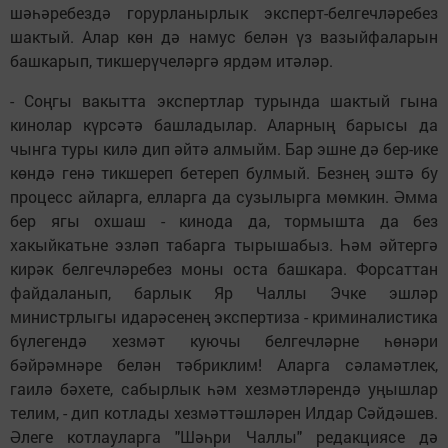
шәһәребездә горурланырлык эксперт-белгечләребез
шактый. Алар көн дә намус белән үз вазыйфаларын
башкарып, тикшерүчеләргә ярдәм итәләр.
- Соңгы вакытта экспертлар турында шактый гына
кинолар күрсәтә башладылар. Аларның барысы да
чынга туры килә дип әйтә алмыйм. Бар эшне дә бер-ике
көндә генә тикшереп бетереп булмый. Безнең эштә бу
процесс айларга, елларга да сузылырга мөмкин. Әмма
бер ягы охшаш - кинода да, тормышта да без
хакыйкатьне эзләп табарга тырышабыз. Һәм әйтергә
кирәк белгечләребез моны оста башкара. Форсаттан
файдаланып, барлык Яр Чаллы Эчке эшләр
министрлыгы идарәсенең экспертиза - криминалистика
бүлегендә хезмәт куючы белгечләрне һөнәри
бәйрәмнәре белән тәбриклим! Аларга сәламәтлек,
гаилә бәхете, сабырлык һәм хезмәтләрендә уңышлар
телим, - дип котлады хезмәттәшләрен Илдар Сәйдәшев.
Әлеге котлауларга "Шәһри Чаллы" редакциясе дә