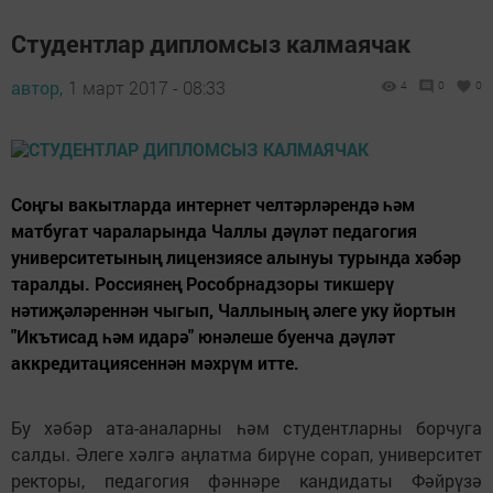
Студентлар дипломсыз калмаячак
автор,
1 март 2017 - 08:33
4
0
0
Соңгы вакытларда интернет челтәрләрендә һәм
матбугат чараларында Чаллы дәүләт педагогия
университетының лицензиясе алынуы турында хәбәр
таралды. Россиянең Рособрнадзоры тикшерү
нәтиҗәләреннән чыгып, Чаллының әлеге уку йортын
"Икътисад һәм идарә" юнәлеше буенча дәүләт
аккредитациясеннән мәхрүм итте.
Бу хәбәр ата-аналарны һәм студентларны борчуга
салды. Әлеге хәлгә аңлатма бирүне сорап, университет
ректоры, педагогия фәннәре кандидаты Фәйрүзә