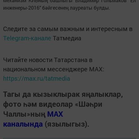
механизм КИБның башлыгы Владимир Гольмаков "Ел
инженеры-2016" бәйгесенең лауреаты булды.
Следите за самым важным и интересным в
Telegram-канале
Татмедиа
Читайте новости Татарстана в
национальном мессенджере MАХ:
https://max.ru/tatmedia
Тагы да кызыклырак яңалыклар,
фото һәм видеолар «Шәһри
Чаллы»ның
MAX
каналында
(язылыгыз).