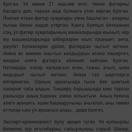
булган. Ул көнне 21 яшьлек егет, төнлә фатирны
басарга дип, тәрәзә аша бүлмәгә үтеп кергән булган.
Йоклап яткан фатир хуҗалары уяна башлагач - аларны
пычак белән кадап үтергән. Канга буялып беткәннән
соң, ул фатир хуҗаларының ванналарында юынып, кер
юу машиналарында әйберләрен юып, планшет, акча,
дәүләт бүләкләрен урлап, фатирдан чыгып киткән.
Әмма өс киемен онытып калдыруын исенә төшергәч,
янәдән әлеге фатирга әйләнеп кайткан булган.
Нәтиҗәдә, эзләр калмасын өчен, газны ачып, шәм
яндырып чыгып киткән. Әмма газ шартларга
өлгермәгән. Шуның аркасында гына без шактый
эзләрне таба алдык. Тикшерү барышында мин тәрәзә
рамында аның бармак эзенә юлыктым. Аның буенча
әлеге җинаять эшен башкаручыны ачыклап, аны хөкем
иттеләр һәм ул җәзасын алды, - диде белгеч.
Эксперт-криминалист булу җиңел түгел. Ул күпкырлы
белемне, зур игътибарны, сабырлыкны сорый. Шөкер,