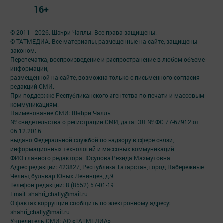
16+
© 2011 - 2026. Шәһри Чаллы. Все права защищены.
© ТАТМЕДИА. Все материалы, размещенные на сайте, защищены
законом.
Перепечатка, воспроизведение и распространение в любом объеме
информации,
размещенной на сайте, возможна только с письменного согласия
редакций СМИ.
При поддержке Республиканского агентства по печати и массовым
коммуникациям.
Наименование СМИ: Шəhри Чаллы
№ свидетельства о регистрации СМИ, дата: ЭЛ № ФС 77-67912 от
06.12.2016
выдано Федеральной службой по надзору в сфере связи,
информационных технологий и массовых коммуникаций
ФИО главного редактора: Юсупова Резида Махмутовна
Адрес редакции: 423827, Республика Татарстан, город Набережные
Челны, бульвар Юных Ленинцев, д.9
Телефон редакции: 8 (8552) 57-01-19
Email: shahri_chally@mail.ru
О фактах коррупции сообщить по электронному адресу:
shahri_chally@mail.ru
Учредитель СМИ: АО «ТАТМЕДИА»