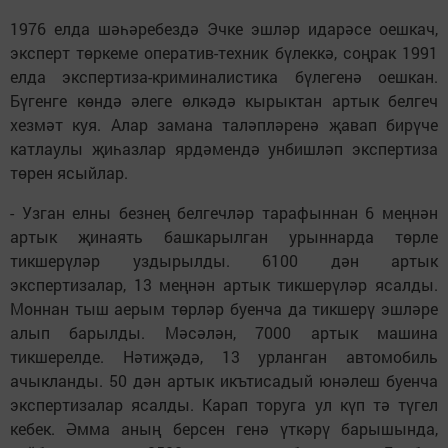
1976 елда шәһәребездә Эчке эшләр идарәсе оешкач,
эксперт төркеме оператив-техник бүлеккә, соңрак 1991
елда экспертиза-криминалистика бүлегенә оешкан.
Бүгенге көндә әлеге өлкәдә кырыктан артык белгеч
хезмәт куя. Алар замана таләпләренә җавап бирүче
катлаулы җиһазлар ярдәмендә унбишләп экспертиза
төрен ясыйлар.
- Узган елны безнең белгечләр тарафыннан 6 меңнән
артык җинаять башкарылган урыннарда төрле
тикшерүләр уздырылды. 6100 дән артык
экспертизалар, 13 меңнән артык тикшерүләр ясалды.
Моннан тыш аерым төрләр буенча да тикшерү эшләре
алып барылды. Мәсәлән, 7000 артык машина
тикшерелде. Нәтиҗәдә, 13 урланган автомобиль
ачыкланды. 50 дән артык икътисадый юнәлеш буенча
экспертизалар ясалды. Карап торуга ул күп тә түгел
кебек. Әмма аның берсен генә үткәрү барышында,