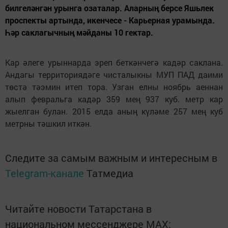
билгеләнгән урынга озаталар. Аларның берсе Яшьлек
проспекты артында, икенчесе - Карьерная урамында.
Һәр саклагычның мәйданы 10 гектар.
Кар әлеге урыннарда эреп беткәнчегә кадәр саклана.
Андагы территориядәге чисталыкны МУП ПАД даими
төстә тәэмин итеп тора. Узган елны ноябрь аеннан
алып февральга кадәр 359 мең 937 куб. метр кар
жыелган булан. 2015 елда аның күләме 257 мең куб
метрны тәшкил иткән.
Следите за самым важным и интересным в
Telegram-канале
Татмедиа
Читайте новости Татарстана в
национальном мессенджере MАХ: