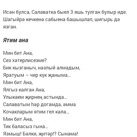
Исән булса, Салаватка быел 3 яшь тулган булыр иде.
Шагыйрә кечкенә сабыена башышлап, шигырь дә
язган.
Ятим ана
Мин бит Ана,
Сез хәтерлисезме?
Бик кызганыч, назлый алмадым,
Яратуым – чир күк җаныма…
Мин бит Ана,
Ялгыз калган Ана,
Улыкаем җирнең астында…
Салаватым hәр догамда, әмма
Кочакларым ятим гел кала…
Мин бит Ана,
Тик баласыз гына…
Язмыш! Бәлки, җитәр!? Сынама!