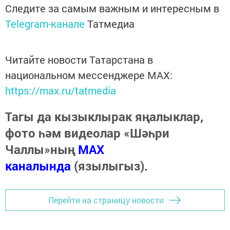
Следите за самым важным и интересным в
Telegram-канале
Татмедиа
Читайте новости Татарстана в
национальном мессенджере MАХ:
https://max.ru/tatmedia
Тагы да кызыклырак яңалыклар,
фото һәм видеолар «Шәһри
Чаллы»ның
MAX
каналында
(язылыгыз).
Перейти на страницу новости