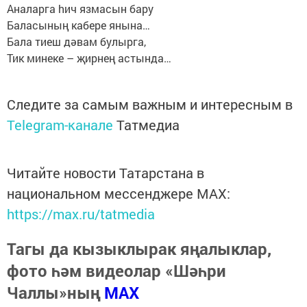
Аналарга hич язмасын бару
Баласының кабере янына…
Бала тиеш дәвам булырга,
Тик минеке – җирнең астында…
Следите за самым важным и интересным в
Telegram-канале
Татмедиа
Читайте новости Татарстана в
национальном мессенджере MАХ:
https://max.ru/tatmedia
Тагы да кызыклырак яңалыклар,
фото һәм видеолар «Шәһри
Чаллы»ның
MAX