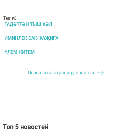
Теги:
ГАДӘТТӘН ТЫШ ХӘЛ
ИМИНЛЕК САК ФАҖИГА
ҮЛЕМ-КИТЕМ
Перейти на страницу новости
Топ 5 новостей