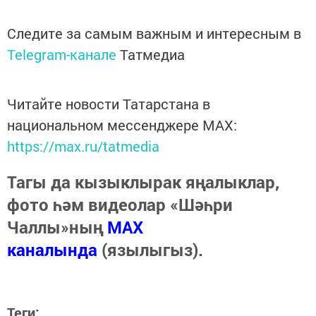
Следите за самым важным и интересным в
Telegram-канале
Татмедиа
Читайте новости Татарстана в
национальном мессенджере MАХ:
https://max.ru/tatmedia
Тагы да кызыклырак яңалыклар,
фото һәм видеолар «Шәһри
Чаллы»ның
MAX
каналында
(язылыгыз).
Теги: