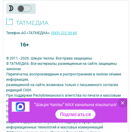
Телефон АО «ТАТМЕДИА»:
(843) 222 09 84
16+
© 2011 - 2026. Шәһри Чаллы. Все права защищены.
© ТАТМЕДИА. Все материалы, размещенные на сайте, защищены
законом.
Перепечатка, воспроизведение и распространение в любом объеме
информации,
размещенной на сайте, возможна только с письменного согласия
редакций СМИ.
При поддержке Республиканского агентства по печати и массовым
коммуникациям.
"Шәһри Чаллы" MAX каналына язылыгыз!
Наименование СМИ: Шəhри Чаллы
№ свидетельства о регистрации СМИ, дата: ЭЛ № ФС 77-67912 от
Подписаться
06.12.2016
выдано Федеральной службой по надзору в сфере связи,
информационных технологий и массовых коммуникаций