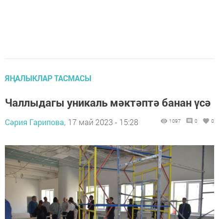
ЯҢАЛЫКЛАР ТАСМАСЫ
Чаллыдагы уникаль мәктәптә банан үсә
Сәрия Гарипова,
17 май 2023 - 15:28
1097
0
0