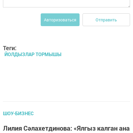
Отправить
Авторизоваться
Теги:
ЙОЛДЫЗЛАР ТОРМЫШЫ
ШОУ-БИЗНЕС
Лилия Сәлахетдинова: «Ялгыз калган ана