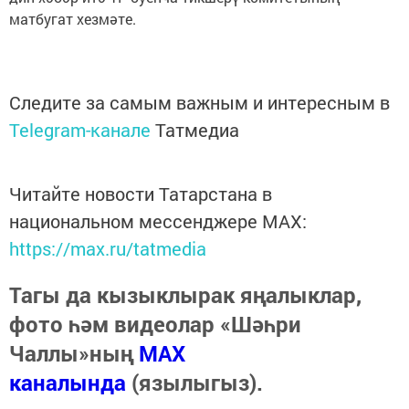
матбугат хезмәте.
Следите за самым важным и интересным в
Telegram-канале
Татмедиа
Читайте новости Татарстана в
национальном мессенджере MАХ:
https://max.ru/tatmedia
Тагы да кызыклырак яңалыклар,
фото һәм видеолар «Шәһри
Чаллы»ның
MAX
каналында
(язылыгыз).