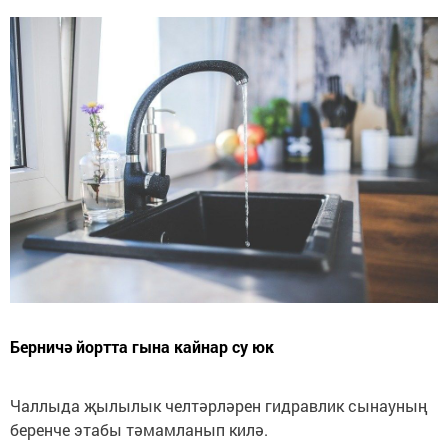
Берничә йортта гына кайнар су юк
Чаллыда җылылык челтәрләрен гидравлик сынауның
беренче этабы тәмамланып килә.