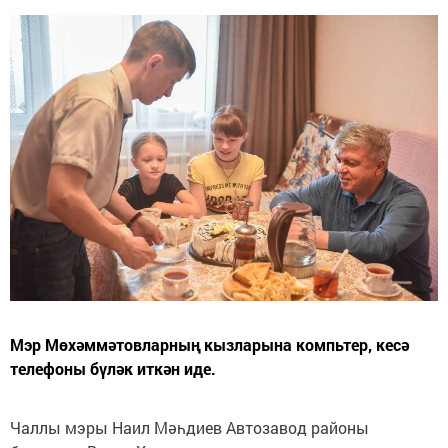
Мэр Мөхәммәтовларның кызларына компьтер, кесә
телефоны бүләк иткән иде.
Чаллы мэры Наил Мәһдиев Автозавод районы