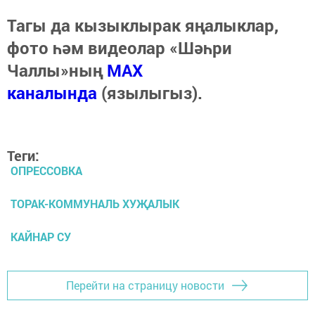
Тагы да кызыклырак яңалыклар,
фото һәм видеолар «Шәһри
Чаллы»ның
MAX
каналында
(язылыгыз).
Теги:
ОПРЕССОВКА
ТОРАК-КОММУНАЛЬ ХУҖАЛЫК
КАЙНАР СУ
Перейти на страницу новости