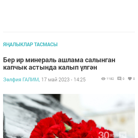
ЯҢАЛЫКЛАР ТАСМАСЫ
Бер ир минераль ашлама салынган
капчык астында калып үлгән
Зөлфия ГАЛИМ,
17 май 2023 - 14:25
1182
0
0