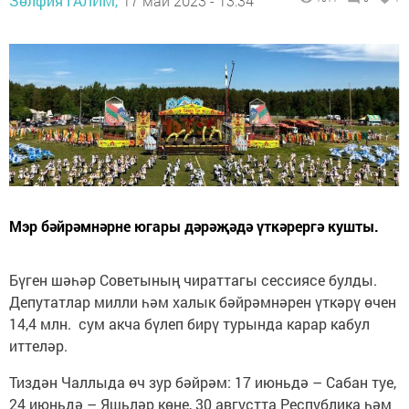
Зөлфия ГАЛИМ,
17 май 2023 - 13:34
Мэр бәйрәмнәрне югары дәрәҗәдә үткәрергә кушты.
Бүген шәһәр Советының чираттагы сессиясе булды.
Депутатлар милли һәм халык бәйрәмнәрен үткәрү өчен
14,4 млн. сум акча бүлеп бирү турында карар кабул
иттеләр.
Тиздән Чаллыда өч зур бәйрәм: 17 июньдә – Сабан туе,
24 июньдә – Яшьләр көне, 30 августта Республика һәм