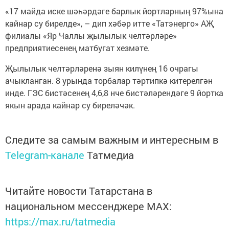
«17 майда иске шәһәрдәге барлык йортларның 97%ына
кайнар су бирелде», – дип хәбәр итте «Татэнерго» АҖ
филиалы «Яр Чаллы җылылык челтәрләре»
предприятиесенең матбугат хезмәте.
Җылылык челтәрләренә зыян килүнең 16 очрагы
ачыкланган. 8 урында торбалар тәртипкә китерелгән
инде. ГЭС бистәсенең 4,6,8 нче бистәләрендәге 9 йортка
якын арада кайнар су биреләчәк.
Следите за самым важным и интересным в
Telegram-канале
Татмедиа
Читайте новости Татарстана в
национальном мессенджере MАХ:
https://max.ru/tatmedia