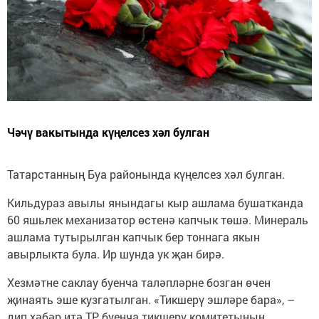
Чәчү вакытында күңелсез хәл булган
Татарстанның Буа районында күңелсез хәл булган.
Кильдураз авылы янындагы кыр ашлама бушатканда
60 яшьлек механизатор өстенә капчык төшә. Минераль
ашлама тутырылган капчык бер тоннага якын
авырлыкта була. Ир шунда ук җан бирә.
Хезмәтне саклау буенча таләпләрне бозган өчен
җинаять эше кузгатылган. «Тикшерү эшләре бара», –
дип хәбәр итә ТР буенча тикшерү комитетының