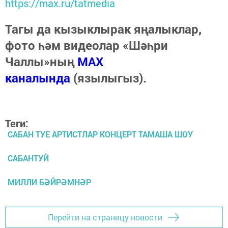
https://max.ru/tatmedia
Тагы да кызыклырак яңалыклар,
фото һәм видеолар «Шәһри
Чаллы»ның
MAX
каналында
(язылыгыз).
Теги:
САБАН ТУЕ АРТИСТЛАР КОНЦЕРТ ТАМАША ШОУ
САБАНТУЙ
МИЛЛИ БӘЙРӘМНӘР
Перейти на страницу новости