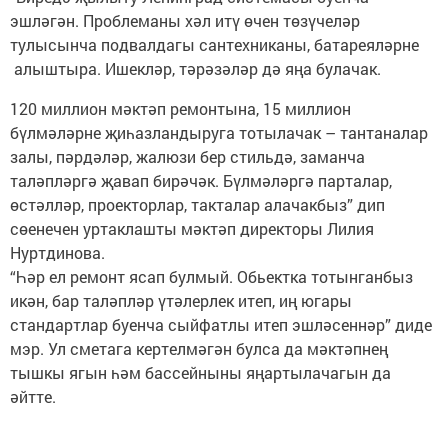
эшләгән. Проблеманы хәл итү өчен төзүчеләр
тулысынча подвалдагы сантехниканы, батареяләрне
алыштыра. Ишекләр, тәрәзәләр дә яңа булачак.
120 миллион мәктәп ремонтына, 15 миллион
бүлмәләрне җиһазландыруга тотылачак – тантаналар
залы, пәрдәләр, жалюзи бер стильдә, заманча
таләпләргә җавап бирәчәк. Бүлмәләргә парталар,
өстәлләр, проекторлар, такталар алачакбыз” дип
сөенечен уртаклашты мәктәп директоры Лилия
Нуртдинова.
“Һәр ел ремонт ясап булмый. Обьектка тотынганбыз
икән, бар таләпләр үтәлерлек итеп, иң югары
стандартлар буенча сыйфатлы итеп эшләсеннәр” диде
мэр. Ул сметага кертелмәгән булса да мәктәпнең
тышкы ягын һәм бассейныны яңартылачагын да
әйтте.