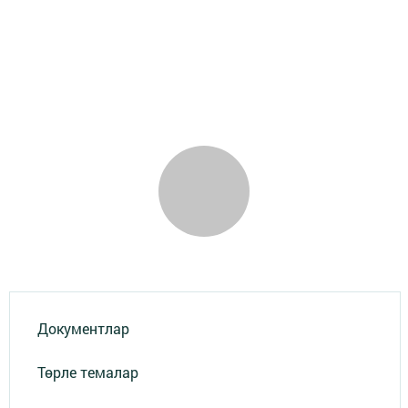
Документлар
Төрле темалар