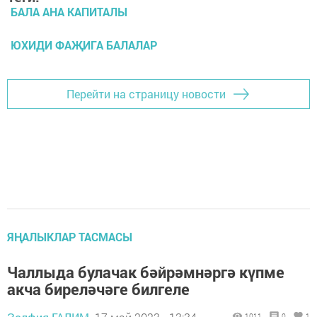
БАЛА АНА КАПИТАЛЫ
ЮХИДИ ФАҖИГА БАЛАЛАР
Перейти на страницу новости
ЯҢАЛЫКЛАР ТАСМАСЫ
Чаллыда булачак бәйрәмнәргә күпме
акча биреләчәге билгеле
1011
0
1