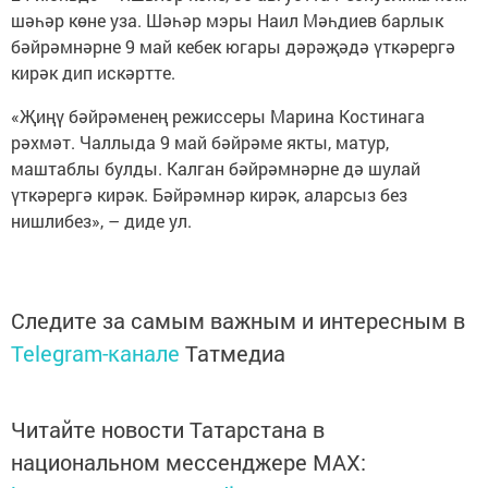
шәһәр көне уза. Шәһәр мэры Наил Мәһдиев барлык
бәйрәмнәрне 9 май кебек югары дәрәҗәдә үткәрергә
кирәк дип искәртте.
«Җиңү бәйрәменең режиссеры Марина Костинага
рәхмәт. Чаллыда 9 май бәйрәме якты, матур,
маштаблы булды. Калган бәйрәмнәрне дә шулай
үткәрергә кирәк. Бәйрәмнәр кирәк, аларсыз без
нишлибез», – диде ул.
Следите за самым важным и интересным в
Telegram-канале
Татмедиа
Читайте новости Татарстана в
национальном мессенджере MАХ: