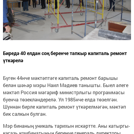
Биредә 40 елдан соң беренче тапкыр капиталь ремонт
үткәрелә
Бүген 44нче мәктәптәге капиталь ремонт барышы
белән шәһәр мэры Наил Мәдиев танышты. Быел әлеге
мәктәп Россия мәгариф министрлыгы программасы
буенча төзекләндерелә. Ул 1985нче елда төзелгән.
Шуннан бирле капиталь ремонт үткәрелмәгән, мәктәп
бик салкын булган.
Мэр бинаның уникаль тарихын искәртте. Аны катыргы-
кәгазь комбинатының беренче генераль директоры