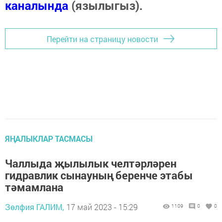
каналында
(язылыгыз).
Перейти на страницу новости
ЯҢАЛЫКЛАР ТАСМАСЫ
Чаллыда җылылык челтәрләрен
гидравлик сынауның беренче этабы
тәмамлана
Зөлфия ГАЛИМ,
17 май 2023 - 15:29
1109
0
0