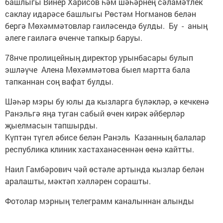
башлыгы Винер Харисов һәм шәһәрнең сәламәтлек
саклау идарәсе башлыгы Рөстәм Ногманов белән
бергә Мөхәммәтовлар гаиләсендә булды. Бу - аның
әлеге гаиләгә өченче тапкыр баруы.
78нче пролицейның директор урынбасары булып
эшләүче Алена Мөхәммәтова быел мартта бала
тапканнан соң вафат булды.
Шәһәр мэры бу юлы да кызларга бүләкләр, ә кечкенә
Ранэльгә яңа туган сабый өчен кирәк әйберләр
җыелмасын тапшырды.
Күптән түгел әбисе белән Ранэль Казанның балалар
республика клиник хастаханәсеннән өенә кайтты.
Наил Гамбәрович чәй өстәле артында кызлар белән
аралашты, мәктәп хәлләрен сорашты.
Фотолар мэрның телеграмм каналыннан алынды