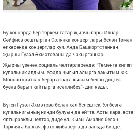
Бу көннәрдә бер төркем татар җырчылары Илнар
Сәйфиев оештырган Солянка концертлары белән Төмән
өлкәсендә концертлар куя. Анда Башкортстаннан
җырчы Гүзәл Әхмәтованы да чакырганнар.
Җырчы үзенең социаль челтәрләрендә: “Төмәнгә килеп
купальник алдым. Уфада чыгып алырга вакытым юк.
Моннан кайткач берәр атнага кызым белән диңгез
буена барып кайтырга исәплибез,”- дип язды.
Бүген Гүзәл Әхмәтова белән хәл белештек. Ул безгә
купальнигының нинди булуын да әйтте. Асты кара, өсте
ялтыравклы челтәр, диде ул. Кызы Амалия белән
Төркиягә баргач, фото җибәрергә дә вәгъдә бирде.