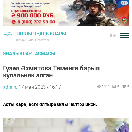
ЧАЛЛЫ ЯҢАЛЫКЛАРЫ
16+
"Шәһри Чаллы" газетасы
ЯҢАЛЫКЛАР ТАСМАСЫ
Гүзәл Әхмәтова Төмәнгә барып
купальник алган
admin,
17 май 2023 - 16:17
1407
0
0
Асты кара, өсте ялтыравклы челтәр икән.