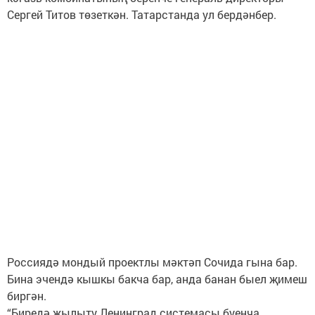
Сергей Титов төзеткән. Татарстанда ул бердәнбер.
Россиядә мондый проектлы мәктәп Сочида гына бар.
Бина эчендә кышкы бакча бар, анда банан быел җимеш
биргән.
“Биредә җылыту Ленинград системасы буенча