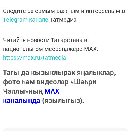
Следите за самым важным и интересным в
Telegram-канале
Татмедиа
Читайте новости Татарстана в
национальном мессенджере MАХ:
https://max.ru/tatmedia
Тагы да кызыклырак яңалыклар,
фото һәм видеолар «Шәһри
Чаллы»ның
MAX
каналында
(язылыгыз).