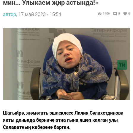
мин... Улыкаем җир астында!»
автор,
17 май 2023 - 15:54
1406
0
0
Шагыйрә, җәмәгать эшлеклесе Лилия Сәлахетдинова
якты дөньяда берничә атна гына яшәп калган улы
Салаватның каберенә барган.