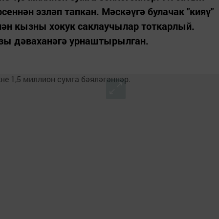
еннән эзләп тапкан. Мәскәүгә булачак "кияү"
елән кызны хокук саклаучылар тоткарлый.
ызы дәваханәгә урнаштырылган.