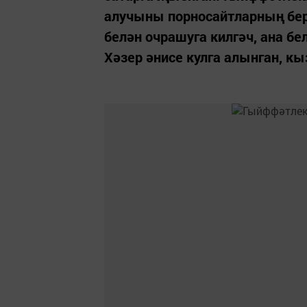
алучыны порносайтларның берс
белән очрашуга килгәч, ана б
Хәзер әнисе кулга алынган, к