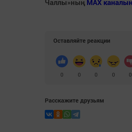
Чаллы»ның
MAX каналы
Оставляйте реакции
0
0
0
0
0
Расскажите друзьям