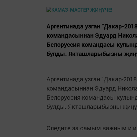
Аргентинада узган "Дакар-20
командасыннан Эдуард Никол
Белоруссия командасы кулынд
булды. Якташларыбызны җиңү
Аргентинада узган "Дакар-201
командасыннан Эдуард Никол
Белоруссия командасы кулынд
булды. Якташларыбызны җиңү
Следите за самым важным и 