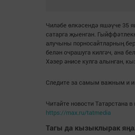
Чиләбе өлкәсендә яшәүче 35 
сатарга җыенган. Гыйффәтлекн
алучыны порносайтларның берс
белән очрашуга килгәч, ана б
Хәзер әнисе кулга алынган, к
Следите за самым важным и 
Читайте новости Татарстана 
https://max.ru/tatmedia
Тагы да кызыклырак яңа