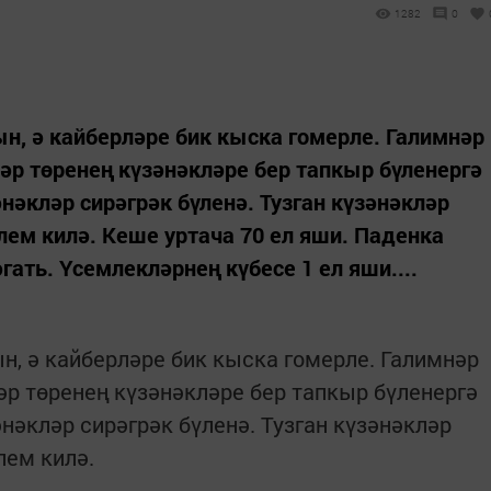
1282
0
н, ә кайберләре бик кыска гомерле. Галимнәр
р төренең күзәнәкләре бер тапкыр бүленергә
әнәкләр сирәгрәк бүленә. Тузган күзәнәкләр
үлем килә. Кеше уртача 70 ел яши. Паденка
гать. Үсемлекләрнең күбесе 1 ел яши....
н, ә кайберләре бик кыска гомерле. Галимнәр
р төренең күзәнәкләре бер тапкыр бүленергә
әнәкләр сирәгрәк бүленә. Тузган күзәнәкләр
лем килә.