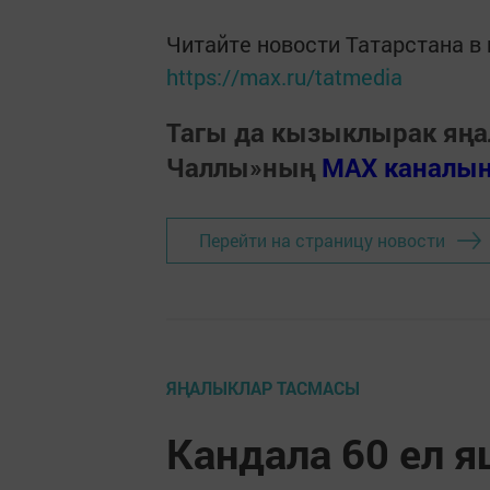
Читайте новости Татарстана 
https://max.ru/tatmedia
Тагы да кызыклырак яңа
Чаллы»ның
MAX каналы
Перейти на страницу новости
ЯҢАЛЫКЛАР ТАСМАСЫ
Кандала 60 ел 