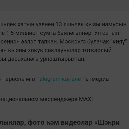
яшьлек хатын үзенең 13 яшьлек кызы намусын
е 1,5 миллион сумга бәяләгәннәр. Ул сатып
еннән эзләп тапкан. Мәскәүгә булачак "кияү"
елән кызны хокук саклаучылар тоткарлый.
ызы дәваханәгә урнаштырылган.
интересным в
Telegram-канале
Татмедиа
в национальном мессенджере MАХ:
лыклар, фото һәм видеолар «Шәһри