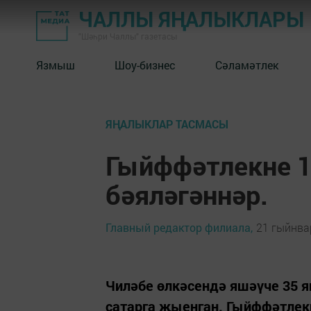
ЧАЛЛЫ ЯҢАЛЫКЛАРЫ
"Шәһри Чаллы" газетасы
Язмыш
Шоу-бизнес
Сәламәтлек
ЯҢАЛЫКЛАР ТАСМАСЫ
Гыйффәтлекне 1
бәяләгәннәр.
Главный редактор филиала,
21 гыйнвар
Чиләбе өлкәсендә яшәүче 35 
сатарга җыенган. Гыйффәтлекн