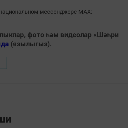
в национальном мессенджере MАХ:
лыклар, фото һәм видеолар «Шәһри
нда
(язылыгыз).
яши