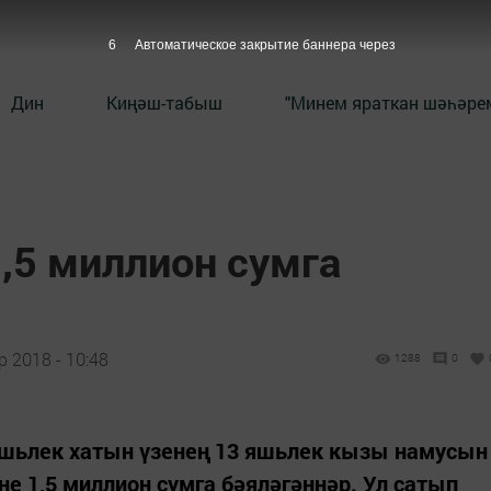
5
Автоматическое закрытие баннера через
Дин
Киңәш-табыш
"Минем яраткан шәһәрем
,5 миллион сумга
 2018 - 10:48
1288
0
яшьлек хатын үзенең 13 яшьлек кызы намусын
е 1,5 миллион сумга бәяләгәннәр. Ул сатып