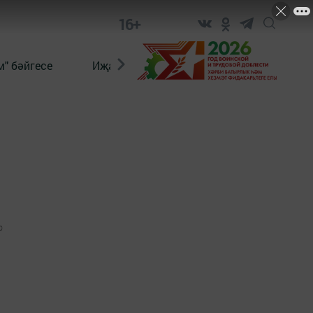
16+
" бәйгесе
Иҗат
Реклама
Онлайн язы
0