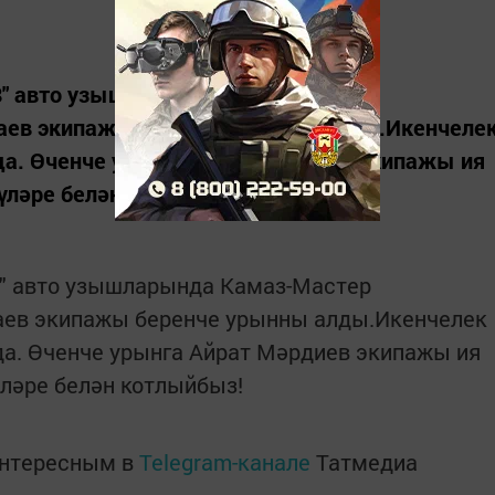
18" авто узышларында Камаз-Мастер
аев экипажы беренче урынны алды.Икенчеле
а. Өченче урынга Айрат Мәрдиев экипажы ия
ләре белән котлыйбыз!
8" авто узышларында Камаз-Мастер
аев экипажы беренче урынны алды.Икенчелек
а. Өченче урынга Айрат Мәрдиев экипажы ия
ләре белән котлыйбыз!
интересным в
Telegram-канале
Татмедиа