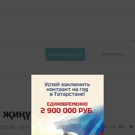
Отправить
Авторизоваться
җиңүче!
 2018 - 10:41
1580
0