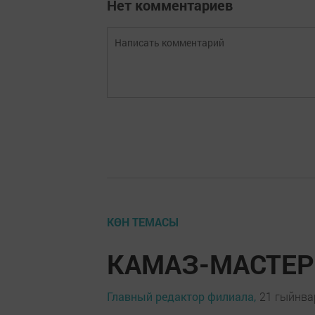
Нет комментариев
КӨН ТЕМАСЫ
КАМАЗ-МАСТЕР 
Главный редактор филиала,
21 гыйнвар