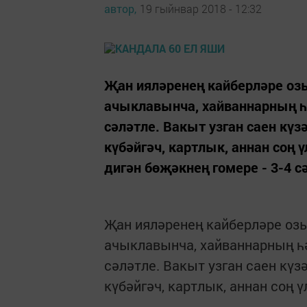
автор,
19 гыйнвар 2018 - 12:32
Җан ияләренең кайберләре озы
ачыклавынча, хайваннарның һә
сәләтле. Вакыт узган саен күз
күбәйгәч, картлык, аннан соң 
дигән бөҗәкнең гомере - 3-4 сә
Җан ияләренең кайберләре озы
ачыклавынча, хайваннарның һә
сәләтле. Вакыт узган саен күз
күбәйгәч, картлык, аннан соң ү