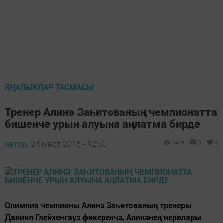
ЯҢАЛЫКЛАР ТАСМАСЫ
Тренер Алинә Заһитованың чемпионатта
бишенче урын алуына аңлатма бирде
автор,
24 март 2018 - 12:50
1429
0
0
Олимпия чемпионы Алинә Заһитованың тренеры
Даниил Глейхенгауз фикеренчә, Алинәнең нервлары