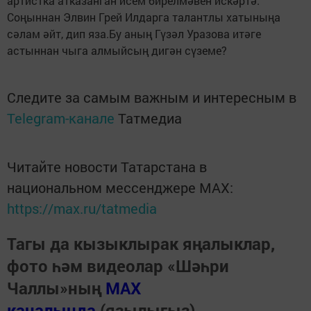
артистка атказанган исем бирелмәвен искәртә.
Соңыннан Элвин Грей Илдарга талантлы хатыныңа
сәлам әйт, дип яза.Бу аның Гүзәл Уразова итәге
астыннан чыга алмыйсың дигән сүземе?
Следите за самым важным и интересным в
Telegram-канале
Татмедиа
Читайте новости Татарстана в
национальном мессенджере MАХ:
https://max.ru/tatmedia
Тагы да кызыклырак яңалыклар,
фото һәм видеолар «Шәһри
Чаллы»ның
MAX
каналында
(язылыгыз).