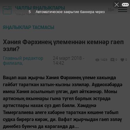
ЧАЛЛЫ ЯҢАЛЫКЛАРЫ
16+
4
Автоматическое закрытие баннера через
"Шәһри Чаллы" газетасы
ЯҢАЛЫКЛАР ТАСМАСЫ
Хәния Фәрхинең үлеменнән кемнәр гаеп
эзли?
Главный редактор
24 март 2018 -
1423
0
0
филиала,
14:42
Вацап аша җырчы Хәния Фәрхинең үлеме хакында
гайбәт тараткан хатын-кызны эзлиләр. Аудиохәбәрдә
имеш Хәния асылынып үлгән, дип әйткәннәр. Моны
артисның якыннары гына түгел барлык эстрада
артистлары нахак сүз дип бәяли. Хәмдүнә
Тимергалиева әлеге хәбәрне тараткан кешене табып
судка бирергә кирәк, ди. Вафат җырчыдан гаеп эзләү
динебез буенча да караганда да...