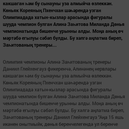
какшаган һәм бу сынауны уза алмыйча өзлеккән.
Көньяк Кореяның Пхенчхан шәһәрендә узган
Олимпиадада хатын-кызлар арасында фигуралы
шууда чемпион булган Алинә Заһитова Миланда Дөнья
чемпионатында бишенче урынны алды. Моңа аның өч
мәртәбә егылуы сәбәп булды. Бу хәлгә аңлатма биреп,
Заһитованың тренеры...
Олимпия чемпионы Алинә Заһитованың тренеры
Даниил Глейхенгауз фикеренчә, Алинәнең нервлары
какшаган һәм бу сынауны уза алмыйча өзлеккән.
Көньяк Кореяның Пхенчхан шәһәрендә узган
Олимпиадада хатын-кызлар арасында фигуралы
шууда чемпион булган Алинә Заһитова Миланда Дөнья
чемпионатында бишенче урынны алды. Моңа аның өч
мәртәбә егылуы сәбәп булды. Бу хәлгә аңлатма биреп,
Заһитованың тренеры Даниил Глейхенгауз "Аңа 15 яшь
икәнен онытмыйк, дөнья беренчелегендә ул беренче