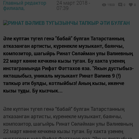
Главный редактор
24 март 2018 -
1503
0
0
филиала,
07:39
Әле күптән түгел генә "бабай" булган Татарстанның
атказанган артисты, күренекле музыкант, баянчы,
композитор, шагыйрь Ринат Сөләйман улы Вәлиевның
22 март көнне кечкенә кызы туган. Бу хакта үзенең
инстаграмында Рифат Фәттахов яза. "Якын дустыбыз-
якташыбыз, уникаль музыкант Ринат Вәлиев 9 (!)
тапкыр әти булды, котлыйбыз! Аның кызы, икенче
кызы туды. Бу кызчык...
Әле күптән түгел генә "бабай" булган Татарстанның
атказанган артисты, күренекле музыкант, баянчы,
композитор, шагыйрь Ринат Сөләйман улы Вәлиевның
22 март көнне кечкенә кызы туган. Бу хакта үзенең
инстаграмында Рифат Фәттахов яза. "Якын дустыбыз-