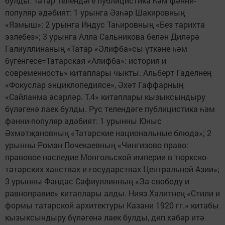
булды. Татар телендәге публицистика һәм фәнни-
популяр әдәбият: 1 урынга Әзһәр Шакировның
«Язмыш»; 2 урынга Индус Таһировның «Без тарихта
эзлебез»; 3 урынга Алла Сальникова белән Диләрә
Галиуллинаның «Татар «Әлифба»сы үткәне һәм
бүгенгесе=Татарская «Алифба»: история и
современность» китаплары чыкты. Альберт Гаделнең
«Фокуслар энциклопедиясе», Әхәт Гаффарның
«Сайланма әсәрләр. Т.4» китаплары кызыксындыру
бүләгенә лаек булды. Рус телендәге публицистика һәм
фәнни-популяр әдәбият: 1 урынны Юныс
Әхмәтҗановның «Татарские национальные блюда»; 2
урынны Роман Почекаевның «Чингизово право:
правовое наследие Монгольской империи в тюркско-
татарских ханствах и государствах Центральной Азии»;
3 урынны Фәндас Сафиуллинның «За свободу и
равноправие» китаплары алды. Нияз Халитнең «Стили и
формы татарской архитектуры Казани 1920 гг.» китабы
кызыксындыру бүләгенә лаек булды, дип хәбәр итә