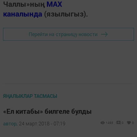
Чаллы»ның
MAX
каналында
(язылыгыз).
Перейти на страницу новости
ЯҢАЛЫКЛАР ТАСМАСЫ
«Ел китабы» билгеле булды
автор,
24 март 2018 - 07:19
1495
0
0