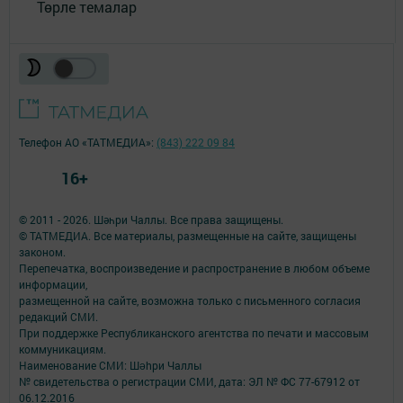
Төрле темалар
Телефон АО «ТАТМЕДИА»:
(843) 222 09 84
16+
© 2011 - 2026. Шәһри Чаллы. Все права защищены.
© ТАТМЕДИА. Все материалы, размещенные на сайте, защищены
законом.
Перепечатка, воспроизведение и распространение в любом объеме
информации,
размещенной на сайте, возможна только с письменного согласия
редакций СМИ.
При поддержке Республиканского агентства по печати и массовым
коммуникациям.
Наименование СМИ: Шəhри Чаллы
№ свидетельства о регистрации СМИ, дата: ЭЛ № ФС 77-67912 от
06.12.2016