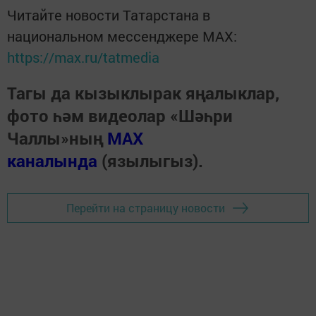
Читайте новости Татарстана в
национальном мессенджере MАХ:
https://max.ru/tatmedia
Тагы да кызыклырак яңалыклар,
фото һәм видеолар «Шәһри
Чаллы»ның
MAX
каналында
(язылыгыз).
Перейти на страницу новости