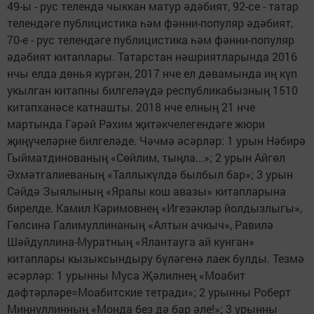
49-ы - рус телендә чыккан матур әдәбият, 92-се - татар
телендәге публицистика һәм фәнни-популяр әдәбият,
70-е - рус телендәге публицистика һәм фәнни-популяр
әдәбият китаплары. Татарстан нәшриятларында 2016
нчы елда дөнья күргән, 2017 нче ел дәвамында иң күп
укылган китапны билгеләүдә республикабызның 1510
китапханәсе катнашты. 2018 нче елның 21 нче
мартында Гәрәй Рәхим җитәкчелегендәге жюри
җиңүчеләрне билгеләде. Чәчмә әсәрләр: 1 урын Нәбирә
Гыйматдинованың «Сөйлим, тыңла...»; 2 урын Айгөл
Әхмәтгалиеваның «Таллыкүлдә былбыл бар»; 3 урын
Сәйдә Зыялының «Яралы кош авазы» китапларына
бирелде. Камил Кәримовнең «Игезәкләр йолдызлыгы»,
Гөлсинә Галимуллинаның «Алтын ачкыч», Равилә
Шәйдуллина-Муратның «Ялантауга ай кунган»
китаплары кызыксындыру бүләгенә лаек булды. Тезмә
әсәрләр: 1 урынны Муса Җәлилнең «Моабит
дәфтәрләре=Моабитские тетради»; 2 урынны Роберт
Миңнуллинның «Монда без дә бар әле!»; 3 урынны