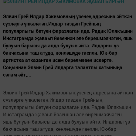
Элвин Грей Илдар Хәкимовның үзенең адресына әйткән
сүзләргә үпкәләгән.Илдар тиздән Грейның
популярлыгы бетүен фаразлаган иде. Радик Юлякъшин
Инстаграмда җаваьп йөзеннән әле бирешмәячәген, яшь
булуын барысы да алда булуын әйтә. Илдарны үз
бакчасына таш атуда, көнләшүдә гаепли. Юк-бар
артистка атказанган исем бирелмәвен искәртә.
Соңыннан Элвин Грей Илдарга талантлы хатыныңа
сәлам әйт,...
Элвин Грей Илдар Хәкимовның үзенең адресына әйткән
сүзләргә үпкәләгән.Илдар тиздән Грейның
популярлыгы бетүен фаразлаган иде. Радик Юлякъшин
Инстаграмда җаваьп йөзеннән әле бирешмәячәген,
яшь булуын барысы да алда булуын әйтә. Илдарны үз
бакчасына таш атуда, көнләшүдә гаепли. Юк-бар