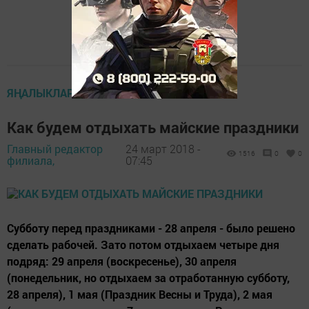
ЯҢАЛЫКЛАР ТАСМАСЫ
Как будем отдыхать майские праздники
Главный редактор
24 март 2018 -
1516
0
0
филиала,
07:45
Субботу перед праздниками - 28 апреля - было решено
сделать рабочей. Зато потом отдыхаем четыре дня
подряд: 29 апреля (воскресенье), 30 апреля
(понедельник, но отдыхаем за отработанную субботу,
28 апреля), 1 мая (Праздник Весны и Труда), 2 мая