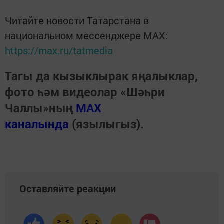
Читайте новости Татарстана в
национальном мессенджере MАХ:
https://max.ru/tatmedia
Тагы да кызыклырак яңалыклар,
фото һәм видеолар «Шәһри
Чаллы»ның
MAX
каналында
(язылыгыз).
Оставляйте реакции