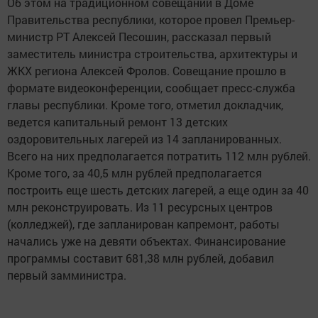
Об этом на традиционном совещании в Доме
Правительства республики, которое провел Премьер-
министр РТ Алексей Песошин, рассказал первый
заместитель министра строительства, архитектуры и
ЖКХ региона Алексей Фролов. Совещание прошло в
формате видеоконференции, сообщает пресс-служба
главы республики. Кроме того, отметил докладчик,
ведется капитальный ремонт 13 детских
оздоровительных лагерей из 14 запланированных.
Всего на них предполагается потратить 112 млн рублей.
Кроме того, за 40,5 млн рублей предполагается
построить еще шесть детских лагерей, а еще один за 40
млн реконструировать. Из 11 ресурсных центров
(колледжей), где запланирован капремонт, работы
начались уже на девяти объектах. Финансирование
программы составит 681,38 млн рублей, добавил
первый замминистра.