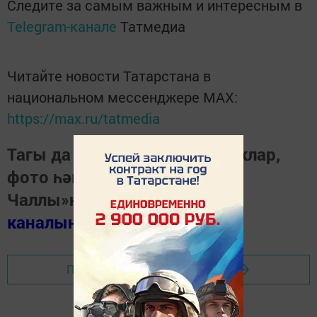
Следите за самым важным и интересным в
Telegram-канале
Татмедиа
Читайте новости Татарстана в
национальном мессенджере MАХ:
https://max.ru/tatmedia
Тагы да кызыклырак яңалыклар,
фото һәм видеолар «Шәһри
Чаллы»ның
MAX
каналында
(язылыгыз).
Перейти на страницу новости