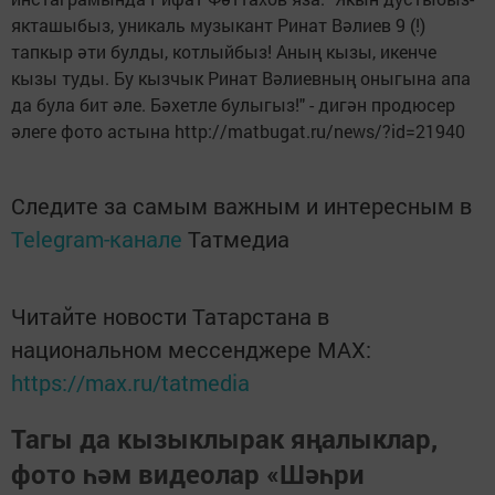
якташыбыз, уникаль музыкант Ринат Вәлиев 9 (!)
тапкыр әти булды, котлыйбыз! Аның кызы, икенче
кызы туды. Бу кызчык Ринат Вәлиевның оныгына апа
да була бит әле. Бәхетле булыгыз!" - дигән продюсер
әлеге фото астына http://matbugat.ru/news/?id=21940
Следите за самым важным и интересным в
Telegram-канале
Татмедиа
Читайте новости Татарстана в
национальном мессенджере MАХ:
https://max.ru/tatmedia
Тагы да кызыклырак яңалыклар,
фото һәм видеолар «Шәһри