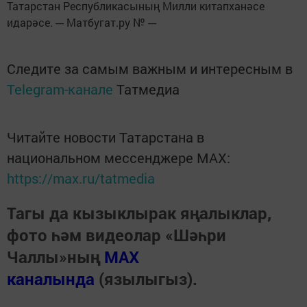
Татарстан Республикасының Милли китапханәсе
идарәсе. --- Матбугат.ру № ---
Следите за самым важным и интересным в
Telegram-канале
Татмедиа
Читайте новости Татарстана в
национальном мессенджере MАХ:
https://max.ru/tatmedia
Тагы да кызыклырак яңалыклар,
фото һәм видеолар «Шәһри
Чаллы»ның
MAX
каналында
(язылыгыз).