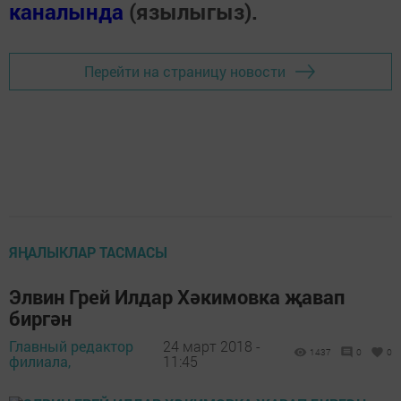
каналында
(язылыгыз).
Перейти на страницу новости
ЯҢАЛЫКЛАР ТАСМАСЫ
Элвин Грей Илдар Хәкимовка җавап
биргән
Главный редактор
24 март 2018 -
1437
0
0
филиала,
11:45