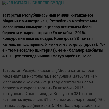
Татарстан Республикасының Милли китапханәсе
Мәдәният министрлыгы, Республика матбугат һәм
массакүләм коммуникацияләр агентлыгы белән
берлектә үткәрелә торган «Ел китабы - 2016»
конкурсына йомгак ясады. Конкурста 381 китап
катнашты, шуларның: 51-е - чәчмә әсәрләр (проза), 75-
е - тезмә әсәрләр (шигърият), 44-е - балалар әдәбияты,
49-ы - рус телендә чыккан матур әдәбият, 92-се...
Татарстан Республикасының Милли китапханәсе
Мәдәният министрлыгы, Республика матбугат һәм
массакүләм коммуникацияләр агентлыгы белән
берлектә үткәрелә торган «Ел китабы - 2016»
конкурсына йомгак ясады. Конкурста 381 китап
катнашты, шуларның: 51-е - чәчмә әсәрләр (проза), 75-е
- тезмә әсәрләр (шигърият), 44-е - балалар әдәбияты,