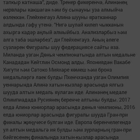
тапкыр катнаша", диде. Тренер фикеренчә, Алинәнең
нервлары какшаган һәм бу сынауны уза алмыйча
өзлеккән. Глейхенгауз Алинә шууны яратканнар
алдында гафу үтенә. "Нигә шулай килеп чыкканын
ахырга кадәр аңлый алмыйбыз. Анализларбыз һәм
алга таба эшләрбез", ди Глейхенгауз. Аның әлеге
сүзләрен Фигуралы шуу федерациясе сайты яза.
Миланда узган Дөнья чемпионатында алтын медальне
Канададан Кейтлин Осмонд алды. Япониядән Вакабе
Хигути һәм Сатоко Мияхаре көмеш һәм бронз
медальләргә лаек булды Пхенчханда узган Олимпия
уеннарында Алинә хатын-кызлар арасында ялгыз
шууда алтын медаль яулаган иде. Алинәнең медале
Олимпиадада Русиянең беренче алтыны булды. 2017
елда Алинә юниорлар арасында дөнья чемпионы, 2016
елда юниорлар арасында фигуралы шууда Гран-при
финалы җиңүчесе булган иде. Европа беренчелегендә
ул алтын медальгә ия булды һәм зурларның гран-при
бәйгесенең финалында хатын-кызлар арасында