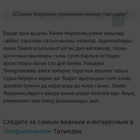
Вацап аша җырчы Хәния Фәрхинең үлеме хакында
гайбәт тараткан хатын-кызны эзлиләр. Аудиохәбәрдә
имеш Хәния асылынып үлгән, дип әйткәннәр. Моны
артисның якыннары гына түгел барлык эстрада
артистлары нахак сүз дип бәяли. Хәмдүнә
Тимергалиева әлеге хәбәрне тараткан кешене табып
судка бирергә кирәк, ди. Вафат җырчыдан гаеп эзләү
динебез буенча да караганда да яман гамәл. Хәния
Фәрхинең йөрәге авыру икәне алдан билгеле иде. Аның
үлеменнән гаеп эзләү дошманнары эше.
Следите за самым важным и интересным в
Telegram-канале
Татмедиа