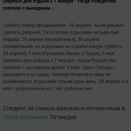
(перенос дня отдыха с 7 января - тогда Рождество
совпало с выходным...
Субботу перед праздниками - 28 апреля - было решено
сделать рабочей. Зато потом отдыхаем четыре дня
подряд: 29 апреля (воскресенье), 30 апреля
(понедельник, но отдыхаем за отработанную субботу,
28 апреля), 1 мая (Праздник Весны и Труда), 2 мая
(перенос дня отдыха с 7 января - тогда Рождество
совпало с выходным днем). 9 мая - День Победы -
приходится на среду. Никаких бонусов к нему не
добавляется, отдыхаем только один день. 28 апреля и 8
мая - укороченные на 1 час рабочие дни.
Следите за самым важным и интересным в
Telegram-канале
Татмедиа