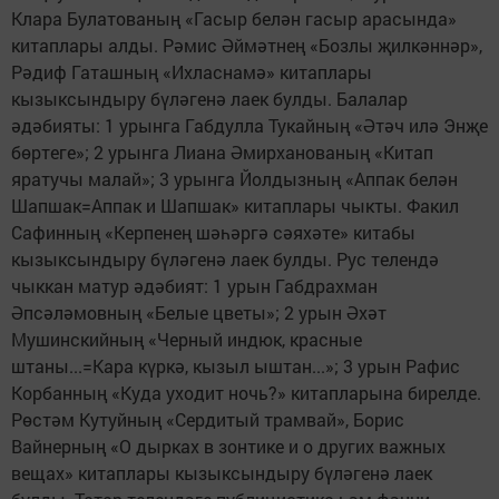
Клара Булатованың «Гасыр белән гасыр арасында»
китаплары алды. Рәмис Әймәтнең «Бозлы җилкәннәр»,
Рәдиф Гаташның «Ихласнамә» китаплары
кызыксындыру бүләгенә лаек булды. Балалар
әдәбияты: 1 урынга Габдулла Тукайның «Әтәч илә Энҗе
бөртеге»; 2 урынга Лиана Әмирханованың «Китап
яратучы малай»; 3 урынга Йолдызның «Аппак белән
Шапшак=Аппак и Шапшак» китаплары чыкты. Факил
Сафинның «Керпенең шәһәргә сәяхәте» китабы
кызыксындыру бүләгенә лаек булды. Рус телендә
чыккан матур әдәбият: 1 урын Габдрахман
Әпсәләмовның «Белые цветы»; 2 урын Әхәт
Мушинскийның «Черный индюк, красные
штаны...=Кара күркә, кызыл ыштан...»; 3 урын Рафис
Корбанның «Куда уходит ночь?» китапларына бирелде.
Рөстәм Кутуйның «Сердитый трамвай», Борис
Вайнерның «О дырках в зонтике и о других важных
вещах» китаплары кызыксындыру бүләгенә лаек