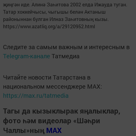
җиңгән иде. Алинә Заһитова 2002 елда Ижауда туган.
Татар хоккейчысы, чыгышы белән Актаныш
районыннан булган Илназ Заһитовның кызы.
https://www.azatliq.org/a/29120952.html
Следите за самым важным и интересным в
Telegram-канале
Татмедиа
Читайте новости Татарстана в
национальном мессенджере MАХ:
https://max.ru/tatmedia
Тагы да кызыклырак яңалыклар,
фото һәм видеолар «Шәһри
Чаллы»ның
MAX