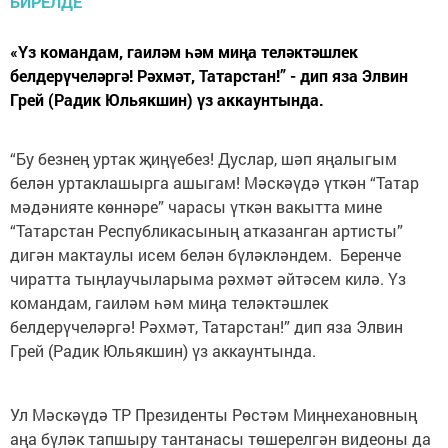
«Үз командам, гаиләм һәм миңа теләктәшлек
белдерүчеләргә! Рәхмәт, Татарстан!” - дип яза Элвин
Грей (Радик Юльякшин) үз аккаунтында.
“Бу безнең уртак җиңүебез! Дуслар, шәп яңалыгым
белән уртаклашырга ашыгам! Мәскәүдә үткән “Татар
мәдәнияте көннәре” чарасы үткән вакытта мине
“Татарстан Республикасының атказанган артисты”
дигән мактаулы исем белән бүләкләндем. Беренче
чиратта тыңлаучыларыма рәхмәт әйтәсем килә. Үз
командам, гаиләм һәм миңа теләктәшлек
белдерүчеләргә! Рәхмәт, Татарстан!” дип яза Элвин
Грей (Радик Юльякшин) үз аккаунтында.
Ул Мәскәүдә ТР Президенты Рөстәм Миңнехановның
аңа бүләк тапшыру тантанасы төшерелгән видеоны да