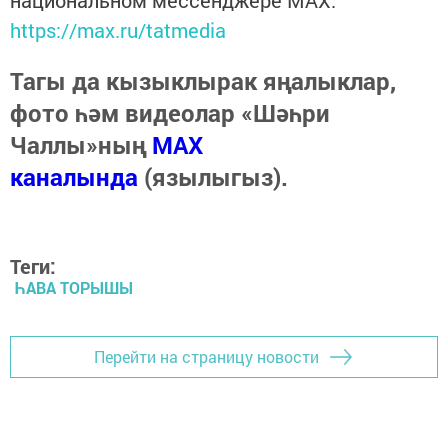
https://max.ru/tatmedia
Тагы да кызыклырак яңалыклар,
фото һәм видеолар «Шәһри
Чаллы»ның
MAX
каналында
(язылыгыз).
Теги:
ҺАВА ТОРЫШЫ
Перейти на страницу новости