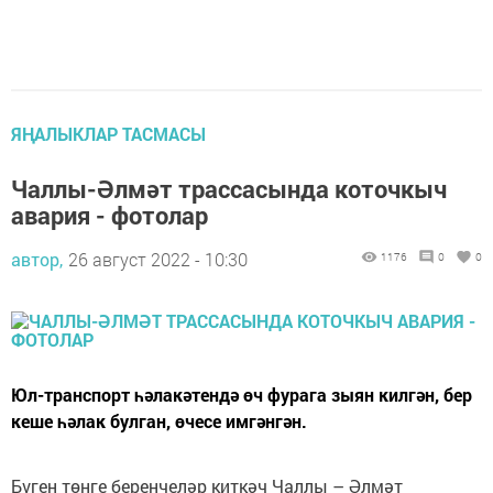
ЯҢАЛЫКЛАР ТАСМАСЫ
Чаллы-Әлмәт трассасында коточкыч
авария - фотолар
автор,
26 август 2022 - 10:30
1176
0
0
Юл-транспорт һәлакәтендә өч фурага зыян килгән, бер
кеше һәлак булган, өчесе имгәнгән.
Бүген төнге беренчеләр киткәч Чаллы – Әлмәт