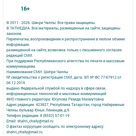
16+
© 2011 - 2026. Шәһри Чаллы. Все права защищены.
© ТАТМЕДИА. Все материалы, размещенные на сайте, защищены
законом.
Перепечатка, воспроизведение и распространение в любом объеме
информации,
размещенной на сайте, возможна только с письменного согласия
редакций СМИ.
При поддержке Республиканского агентства по печати и массовым
коммуникациям.
Наименование СМИ: Шəhри Чаллы
№ свидетельства о регистрации СМИ, дата: ЭЛ № ФС 77-67912 от
06.12.2016
выдано Федеральной службой по надзору в сфере связи,
информационных технологий и массовых коммуникаций
ФИО главного редактора: Юсупова Резида Махмутовна
Адрес редакции: 423827, Республика Татарстан, город Набережные
Челны, бульвар Юных Ленинцев, д.9
Телефон редакции: 8 (8552) 57-01-19
Email: shahri_chally@mail.ru
О фактах коррупции сообщить по электронному адресу:
shahri_chally@mail.ru