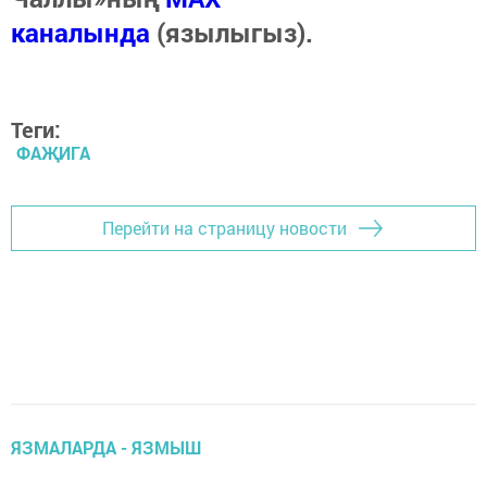
каналында
(язылыгыз).
Теги:
ФАҖИГА
Перейти на страницу новости
ЯЗМАЛАРДА - ЯЗМЫШ