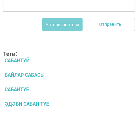
Отправить
Авторизоваться
Теги:
САБАНТУЙ
БАЙЛАР САБАСЫ
САБАНТУЕ
ӘДӘБИ САБАН ТУЕ