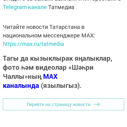
Telegram-канале
Татмедиа
Читайте новости Татарстана в
национальном мессенджере MАХ:
https://max.ru/tatmedia
Тагы да кызыклырак яңалыклар,
фото һәм видеолар «Шәһри
Чаллы»ның
MAX
каналында
(язылыгыз).
Перейти на страницу новости