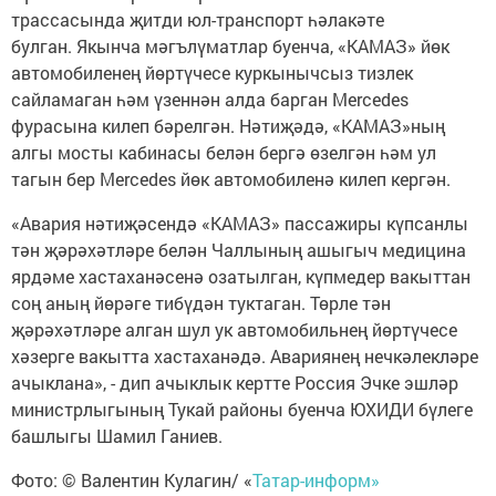
трассасында җитди юл-транспорт һәлакәте
булган. Якынча мәгълүматлар буенча, «КАМАЗ» йөк
автомобиленең йөртүчесе куркынычсыз тизлек
сайламаган һәм үзеннән алда барган Mercedes
фурасына килеп бәрелгән. Нәтиҗәдә, «КАМАЗ»ның
алгы мосты кабинасы белән бергә өзелгән һәм ул
тагын бер Mercedes йөк автомобиленә килеп кергән.
«Авария нәтиҗәсендә «КАМАЗ» пассажиры күпсанлы
тән җәрәхәтләре белән Чаллының ашыгыч медицина
ярдәме хастаханәсенә озатылган, күпмедер вакыттан
соң аның йөрәге тибүдән туктаган. Төрле тән
җәрәхәтләре алган шул ук автомобильнең йөртүчесе
хәзерге вакытта хастаханәдә. Авариянең нечкәлекләре
ачыклана», - дип ачыклык кертте Россия Эчке эшләр
министрлыгының Тукай районы буенча ЮХИДИ бүлеге
башлыгы Шамил Ганиев.
Фото: © Валентин Кулагин/ «
Татар-информ»