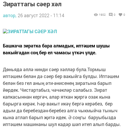
Зираттагы сәер хәл
автор,
26 август 2022 - 11:14
1902
0
0
Башкача зиратка бара алмадык, иптәшем шушы
вакыйгадан соң бер ел чамасы үткәч үлде.
Дөньяда әллә нинди сәер хәлләр була.Тормыш
иптәшем белән дә сәер бер вакыйга булды. Иптәшем
белән без гел аның әти-әнисенең зиратына барып
йөрдек. Чистартабыз, чәчәкләр салабыз. Зират
капкасыннан кергәч, алар яткан җиргә озак кына
барырга кирәк. Һәр вакыт икәү бергә керәбез, бер
адым да беребездән-беребез алга чыкмыйча тыныч
кына атлап барып җитә идек. Ә соңгы баруыбызда
иптәшем машинаны шул кадәр шәп итеп алып барды.