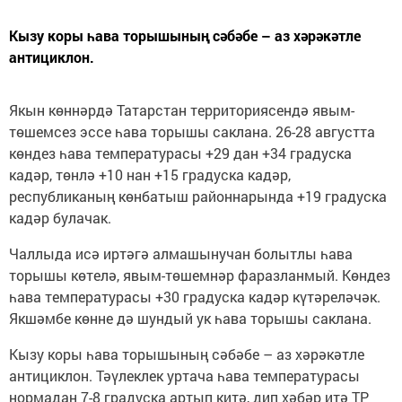
Кызу коры һава торышының сәбәбе – аз хәрәкәтле
антициклон.
Якын көннәрдә Татарстан территориясендә явым-
төшемсез эссе һава торышы саклана. 26-28 августта
көндез һава температурасы +29 дан +34 градуска
кадәр, төнлә +10 нан +15 градуска кадәр,
республиканың көнбатыш районнарында +19 градуска
кадәр булачак.
Чаллыда исә иртәгә алмашынучан болытлы һава
торышы көтелә, явым-төшемнәр фаразланмый. Көндез
һава температурасы +30 градуска кадәр күтәреләчәк.
Якшәмбе көнне дә шундый ук һава торышы саклана.
Кызу коры һава торышының сәбәбе – аз хәрәкәтле
антициклон. Тәүлеклек уртача һава температурасы
нормадан 7-8 градуска артып китә, дип хәбәр итә ТР