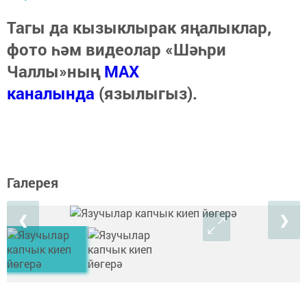
Тагы да кызыклырак яңалыклар,
фото һәм видеолар «Шәһри
Чаллы»ның
MAX
каналында
(язылыгыз).
Галерея
❮
❯