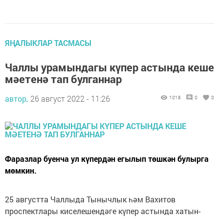
ЯҢАЛЫКЛАР ТАСМАСЫ
Чаллы урамындагы күпер астында кеше
мәетенә тап булганнар
автор,
26 август 2022 - 11:26
1018
0
0
Фаразлар буенча ул күпердән егылып төшкән булырга
мөмкин.
25 августта Чаллыда Тынычлык һәм Вахитов
проспектлары киселешендәге күпер астында хатын-