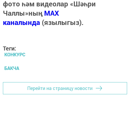
фото һәм видеолар «Шәһри
Чаллы»ның
MAX
каналында
(язылыгыз).
Теги:
КОНКУРС
БАКЧА
Перейти на страницу новости