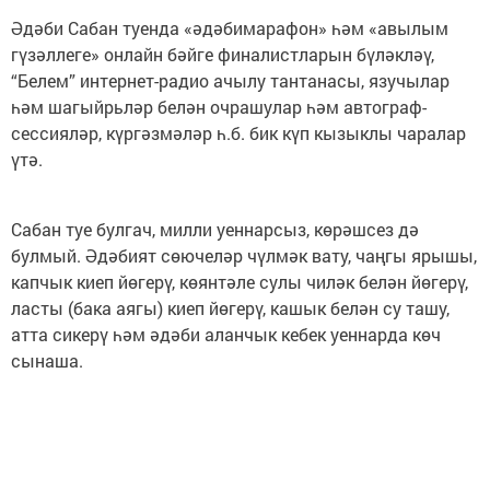
Әдәби Сабан туенда «әдәбимарафон» һәм «авылым
гүзәллеге» онлайн бәйге финалистларын бүләкләү,
“Белем” интернет-радио ачылу тантанасы, язучылар
һәм шагыйрьләр белән очрашулар һәм автограф-
сессияләр, күргәзмәләр һ.б. бик күп кызыклы чаралар
үтә.
Сабан туе булгач, милли уеннарсыз, көрәшсез дә
булмый. Әдәбият сөючеләр чүлмәк вату, чаңгы ярышы,
капчык киеп йөгерү, көянтәле сулы чиләк белән йөгерү,
ласты (бака аягы) киеп йөгерү, кашык белән су ташу,
атта сикерү һәм әдәби аланчык кебек уеннарда көч
сынаша.