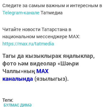
Следите за самым важным и интересным в
Telegram-канале
Татмедиа
Читайте новости Татарстана в
национальном мессенджере MАХ:
https://max.ru/tatmedia
Тагы да кызыклырак яңалыклар,
фото һәм видеолар «Шәһри
Чаллы»ның
MAX
каналында
(язылыгыз).
Теги:
БУЛМАС ДИМӘ