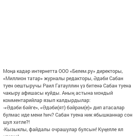
Моңа кадәр интернетта ООО «Белем.ру» директоры,
«Миллион татар» журналы редакторы, Әдәби Сабан
туен оештыручы Раил Гатауллин үз битенә Сабан туена
чакыру афишасы куйды. Аның астына мондый
комментарийлар язып калдырдылар:
-«Əдəби бəйге», «Əдəби(ят) бəйрəм(е)» дип атасалар
булмас иде мени hич? Сабан туена ник ябышканнар сон
шул хəтле?!
-Кызыклы, файдалы очрашулар булсын! Күңелле ял