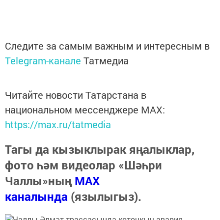
Следите за самым важным и интересным в
Telegram-канале
Татмедиа
Читайте новости Татарстана в
национальном мессенджере MАХ:
https://max.ru/tatmedia
Тагы да кызыклырак яңалыклар,
фото һәм видеолар «Шәһри
Чаллы»ның
MAX
каналында
(язылыгыз).