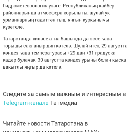
Гидрометеорология үзәге. Республиканың кайбер
районнарында атмосфера корылыгы, шулай ук
урманнарның гадәттән тыш янгын куркынычы
күзәтелә.
Татарстанда киләсе атна башында да эссе һава
торышы сакланыр дип көтелә. Шулай итеп, 29 августта
көндез һава температурасы +29 дан +31 градуска
кадәр булачак. 30 августта көндез урыны белән кыска
вакытлы яңгыр да көтелә.
Следите за самым важным и интересным в
Telegram-канале
Татмедиа
Читайте новости Татарстана в
национальном мессенджере MАХ: