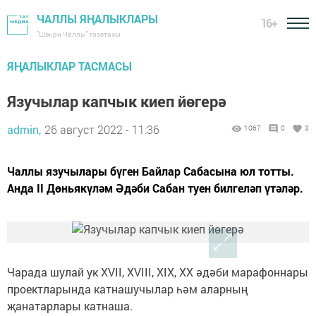
ЧАЛЛЫ ЯҢАЛЫКЛАРЫ
16+
"Шәһри Чаллы" газетасы
ЯҢАЛЫКЛАР ТАСМАСЫ
Язучылар капчык киеп йөгерә
admin,
26 август 2022 - 11:36
1067
0
3
Чаллы язучылары бүген Байлар Сабасына юл тотты.
Анда II Дөньякүләм Әдәби Сабан туен билгеләп үтәләр.
Чарада шулай ук XVII, XVIII, XIX, XX әдәби марафоннары
проектларында катнашучылар һәм аларның
җанатарлары катнаша.