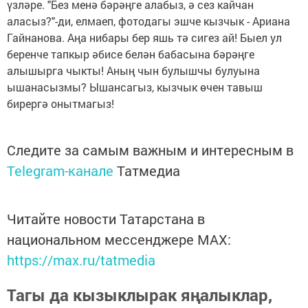
үзләре. "Без менә бәрәңге алабыз, ә сез кайчан
аласыз?"-ди, елмаеп, фотодагы эшче кызчык - Ариана
Гайнанова. Аңа нибары бер яшь тә сигез ай! Быел ул
беренче тапкыр әбисе белән бабасына бәрәңге
алышырга чыкты! Аның чын булышчы булуына
ышанасызмы? Ышансагыз, кызчык өчен тавыш
бирергә онытмагыз!
Следите за самым важным и интересным в
Telegram-канале
Татмедиа
Читайте новости Татарстана в
национальном мессенджере MАХ:
https://max.ru/tatmedia
Тагы да кызыклырак яңалыклар,