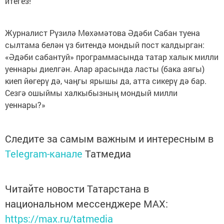
итегез!
Журналист Рүзилә Мөхәмәтова Әдәби Сабан туена
сылтама белән үз битендә мондый пост калдырган:
«Әдәби сабантуй» программасында татар халык милли
уеннары диелгән. Алар арасында ласты (бака аягы)
киеп йөгерү дә, чаңгы ярышы да, атта сикерү дә бар.
Сезгә ошыймы халкыбызның мондый милли
уеннары?»
Следите за самым важным и интересным в
Telegram-канале
Татмедиа
Читайте новости Татарстана в
национальном мессенджере MАХ:
https://max.ru/tatmedia