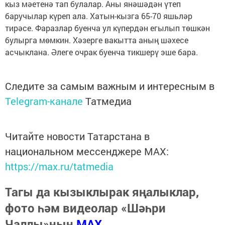
кыз мәетенә тап булалар. Аны янәшәдән үтеп
баручылар күреп ала. Хатын-кызга 65-70 яшьләр
тирәсе. Фаразлар буенча ул күпердән егылып төшкән
булырга мөмкин. Хәзерге вакытта аның шәхесе
асчыклана. Әлеге очрак буенча тикшерү эше бара.
Следите за самым важным и интересным в
Telegram-канале
Татмедиа
Читайте новости Татарстана в
национальном мессенджере MАХ:
https://max.ru/tatmedia
Тагы да кызыклырак яңалыклар,
фото һәм видеолар «Шәһри
Чаллы»ның
MAX