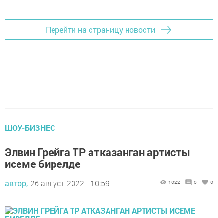
Перейти на страницу новости
ШОУ-БИЗНЕС
Элвин Грейга ТР атказанган артисты
исеме бирелде
автор,
26 август 2022 - 10:59
1022
0
0