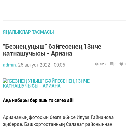
ЯҢАЛЫКЛАР ТАСМАСЫ
“Безнең уңыш” бәйгесенең 13нче
катнашучысы - Ариана
admin,
26 август 2022 - 09:06
1012
0
1
Аңа нибары бер яшь тә сигез ай!
Ариананың фотосын безгә әбисе Илүзә Гайнанова
җибәрде. Башкортостанның Салават районыннан