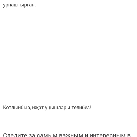
урнаштырган.
Котлыйбыз, иҗат уңышлары телибез!
Следите за самым важным и интересным в