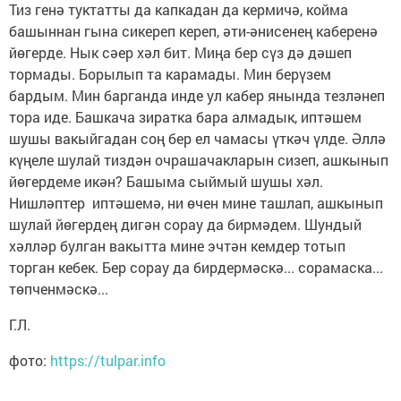
Тиз генә туктатты да капкадан да кермичә, койма
башыннан гына сикереп кереп, әти-әнисенең каберенә
йөгерде. Нык сәер хәл бит. Миңа бер сүз дә дәшеп
тормады. Борылып та карамады. Мин берүзем
бардым. Мин барганда инде ул кабер янында тезләнеп
тора иде. Башкача зиратка бара алмадык, иптәшем
шушы вакыйгадан соң бер ел чамасы үткәч үлде. Әллә
күңеле шулай тиздән очрашачакларын сизеп, ашкынып
йөгердеме икән? Башыма сыймый шушы хәл.
Нишләптер иптәшемә, ни өчен мине ташлап, ашкынып
шулай йөгердең дигән сорау да бирмәдем. Шундый
хәлләр булган вакытта мине эчтән кемдер тотып
торган кебек. Бер сорау да бирдермәскә... сорамаска...
төпченмәскә...
Г.Л.
фото:
https://tulpar.info