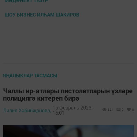
МӘДӘНИЯТ ТЕАТР
ШОУ БИЗНЕС ИЛҺАМ ШАКИРОВ
ЯҢАЛЫКЛАР ТАСМАСЫ
Чаллы ир-атлары пистолетларын үзләре
полициягә китереп бирә
15 февраль 2023 -
Лилия Хәбибҗанова,
821
0
0
16:01