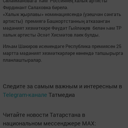
Сөләймановага һәм Россиянең халык артисты
Фирдинант Сәлаховка бирелә.
«Халык җырлавы» номинациясендә (үзешчән сәнгать
артисты) премиягә Башкортстанның атказанган
мәдәният хезмәткәре Фәүдәт Гыйләҗев белән һәм ТР
халык артисты Әсхәт Хисмәтов лаек булды.
Илһам Шакиров исемендәге Республика премиясен 25
мартта мәдәният хезмәткәрләре көнендә тапшырырга
планлаштыралар.
Следите за самым важным и интересным в
Telegram-канале
Татмедиа
Читайте новости Татарстана в
национальном мессенджере MАХ: