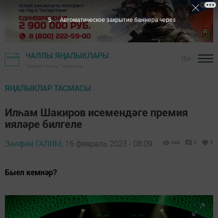
3
Автоматическое закрытие баннера через
ЧАЛЛЫ ЯҢАЛЫКЛАРЫ
16+
"Шәһри Чаллы" газетасы
ЯҢАЛЫКЛАР ТАСМАСЫ
Илһам Шакиров исемендәге премия
ияләре билгеле
Зөлфия ГАЛИМ,
16 февраль 2023 - 08:09
949
0
0
Быел кемнәр?