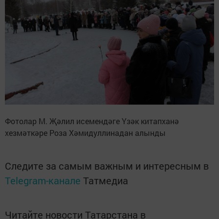
Фотолар М. Җәлил исемендәге Үзәк китапханә
хезмәткәре Роза Хәмидуллинадан алынды
Следите за самым важным и интересным в
Telegram-канале
Татмедиа
Читайте новости Татарстана в