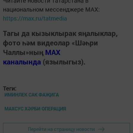
Читайте новости Татарстана в
национальном мессенджере MАХ:
https://max.ru/tatmedia
Тагы да кызыклырак яңалыклар,
фото һәм видеолар «Шәһри
Чаллы»ның
MAX
каналында
(язылыгыз).
Теги:
ИМИНЛЕК САК ФАҖИГА
МАХСУС ХӘРБИ ОПЕРАЦИЯ
Перейти на страницу новости