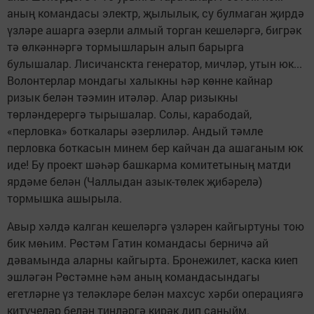
аның командасы электр, җылылык, су булмаган җирдә
үзләре ашарга әзерли алмый торган кешеләргә, бигрәк
тә өлкәннәргә тормышларын алып барырга
булышалар. Лисичанскта генератор, мичләр, утын юк...
Волонтерлар мондагы халыкны һәр көнне кайнар
ризык белән тәэмин итәләр. Алар ризыкны
төрләндерергә тырышалар. Солы, карабодай,
«перловка» боткалары әзерлиләр. Андый тәмле
перловка боткасын минем бер кайчан да ашаганым юк
иде! Бу проект шәһәр башкарма комитетының матди
ярдәме белән (Чаллыдан азык-төлек җибәрелә)
тормышка ашырыла.
Авыр хәлдә калган кешеләргә үзләрен кайгыртуны тою
бик мөһим. Рөстәм Гатин командасы берничә ай
дәвамында аларны кайгырта. Бронежилет, каска киеп
эшләгән Рөстәмне һәм аның командасындагы
егетләрне үз теләкләре белән махсус хәрби операциягә
китүчеләр белән тиңләргә кирәк дип саныйм.