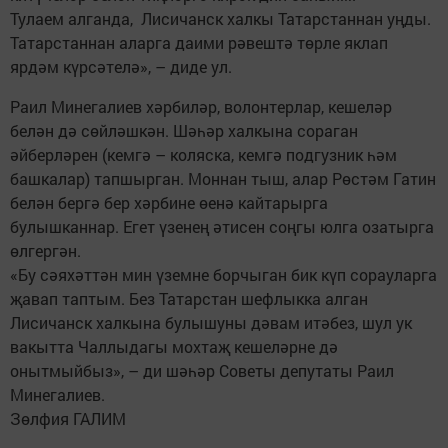
Тулаем алганда, Лисичанск халкы Татарстаннан уңды.
Татарстаннан аларга даими рәвештә төрле яклап
ярдәм күрсәтелә», – диде ул.
Раил Минегалиев хәрбиләр, волонтерлар, кешеләр
белән дә сөйләшкән. Шәһәр халкына сораган
әйберләрен (кемгә – коляска, кемгә подгузник һәм
башкалар) тапшырган. Моннан тыш, алар Рөстәм Гатин
белән бергә бер хәрбине өенә кайтарырга
булышканнар. Егет үзенең әтисен соңгы юлга озатырга
өлгергән.
«Бу сәяхәттән мин үземне борчыган бик күп сорауларга
җавап таптым. Без Татарстан шефлыкка алган
Лисичанск халкына булышуны дәвам итәбез, шул ук
вакытта Чаллыдагы мохтаҗ кешеләрне дә
онытмыйбыз», – ди шәһәр Советы депутаты Раил
Минегалиев.
Зөлфия ГАЛИМ