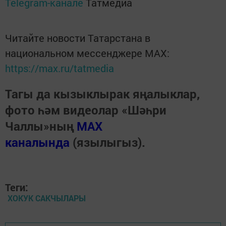
Telegram-канале
Татмедиа
Читайте новости Татарстана в
национальном мессенджере MАХ:
https://max.ru/tatmedia
Тагы да кызыклырак яңалыклар,
фото һәм видеолар «Шәһри
Чаллы»ның
MAX
каналында
(язылыгыз).
Теги:
ХОКУК САКЧЫЛАРЫ