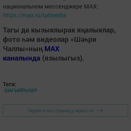
национальном мессенджере MАХ:
https://max.ru/tatmedia
Тагы да кызыклырак яңалыклар,
фото һәм видеолар «Шәһри
Чаллы»ның
MAX
каналында
(язылыгыз).
Теги:
ШАГЫЙРЬЛӘР
Перейти на страницу новости