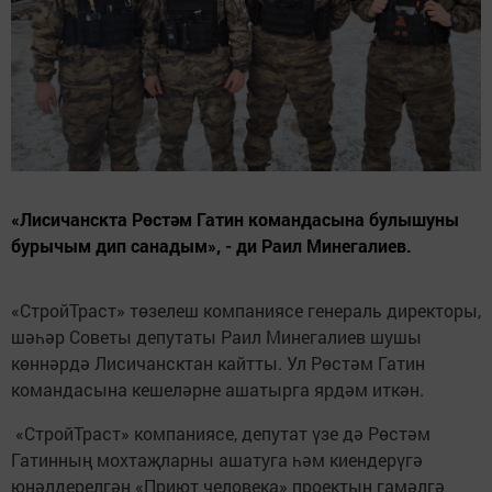
«Лисичанскта Рөстәм Гатин командасына булышуны
бурычым дип санадым», - ди Раил Минегалиев.
«СтройТраст» төзелеш компаниясе генераль директоры,
шәһәр Советы депутаты Раил Минегалиев шушы
көннәрдә Лисичансктан кайтты. Ул Рөстәм Гатин
командасына кешеләрне ашатырга ярдәм иткән.
«СтройТраст» компаниясе, депутат үзе дә Рөстәм
Гатинның мохтаҗларны ашатуга һәм киендерүгә
юнәлдерелгән «Приют человека» проектын гамәлгә