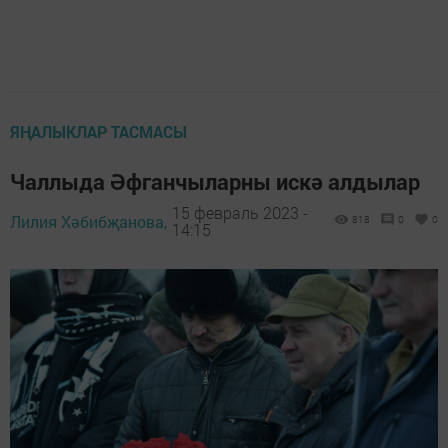
ЯҢАЛЫКЛАР ТАСМАСЫ
Чаллыда Әфганчыларны искә алдылар
15 февраль 2023 -
Лилия Хәбибҗанова,
818
0
0
14:15