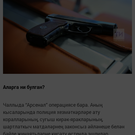
Аларга ни булган?
Чаллыда “Арсенал” операциясе бара. Аның
кысаларында полиция хезмәткәрләре ату
коралларының, сугыш кирәк-яракларының,
шартлаткыч матдәләрнең законсыз әйләнеше белән
бәйле җинаятьләрне кисәтү өстендә эшлиләр.