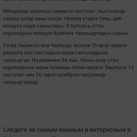
Өйләрендә законсыз рәвештә пистолет, мылтыклар
саклаучылар вакытында теркәлү үтәргә тиеш, дип
искәртә хокук сакчылары. Я булмаса, утлы
коралларын полиция бүлегенә тапшыруларын сорый.
Узган тәүлектә генә Чаллыда яшәүче 10 ир-ат ирекле
рәвештә пистолетларын хокук сакчыларына
тапшырган. Иң өлкәненә 84 яшь. Моны алар утлы
коралларның кирәк булмавы белән аңлата. Барлыгы 14
пистолет һәм 26 төрле калибрлы патроннар
тапшырганнар.
Следите за самым важным и интересным в