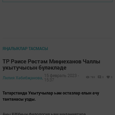
ЯҢАЛЫКЛАР ТАСМАСЫ
ТР Рәисе Рөстәм Миңнеханов Чаллы
укытучысын бүләкләде
15 февраль 2023 -
Лилия Хәбибҗанова,
783
0
0
15:37
Татарстанда Укытучылар һәм остазлар елын ачу
тантанасы узды.
Аны КФУның филология һәм мәдәниятара