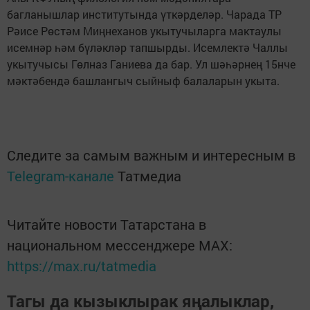
багланышлар институтында үткәрделәр. Чарада ТР
Рәисе Рөстәм Миңнеханов укытучыларга мактаулы
исемнәр һәм бүләкләр тапшырды. Исемлектә Чаллы
укытучысы Гөлназ Ганиева да бар. Ул шәһәрнең 15нче
мәктәбендә башлангыч сыйныф балаларын укыта.
Следите за самым важным и интересным в
Telegram-канале
Татмедиа
Читайте новости Татарстана в
национальном мессенджере MАХ:
https://max.ru/tatmedia
Тагы да кызыклырак яңалыклар,