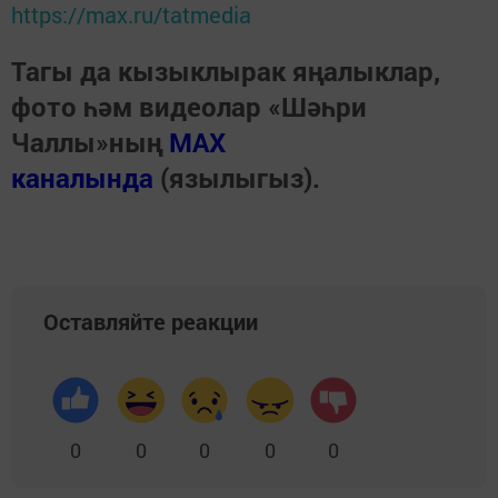
https://max.ru/tatmedia
Тагы да кызыклырак яңалыклар,
фото һәм видеолар «Шәһри
Чаллы»ның
MAX
каналында
(язылыгыз).
Оставляйте реакции
0
0
0
0
0