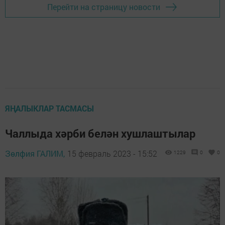
Перейти на страницу новости
ЯҢАЛЫКЛАР ТАСМАСЫ
Чаллыда хәрби белән хушлаштылар
Зөлфия ГАЛИМ,
15 февраль 2023 - 15:52
1229
0
0