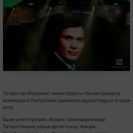
Татарстан Мәдәният министрлыгы Илһам Шакиров
исемендәге Республика премиясе лауреатларын игълан
итте.
Быел әлеге премия «Вокал» номинациясендә
Татарстанның халык артисткасы Флюра