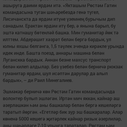
ашыруга даими ярдәм итә. «Якташым Рөстәм Гатин
командасына туган шәһәребездә генә түгел,
Лисичанскта да ярдәм итүне үземнең бурычым дип
санадым. Ерактан ярдәм итү бер, ә янына барып, бу
эштә катнашу бөтенләй башка. Мин гуманитар йөк тә
илттем. Абдерәшит хәзрәт белән бергә бардык, ул
юлны яхшы белгәнгә, 1,5 тәүлек эчендә кирәкле урында
идек инде. Башта поезд, аннары машина белән
Луганскка бардык. Аннан безне махсус транспорт
белән килеп алдылар. Без үзебез белән берничә рюкзак
гуманитар ярдәм, шул исәптән дарулар да алып
бардык», – ди Раил Минегалиев.
Эшмәкәр берничә көн Рөстәм Гатин командасында
волонтер булып эшләгән. Иртән мич яккан, кайнар аш
әзерләшкән һәм аны башкалар белән бергә кешеләргә
таратып йөргән. «Егетләр бик зур эш башкаралар. Алар
көненә 5000 кешегә җитәрлек кайнар ризык әзерлиләр,
аны шәһәрдәге 7-10 урынга тараталар. Рөстәм һәм