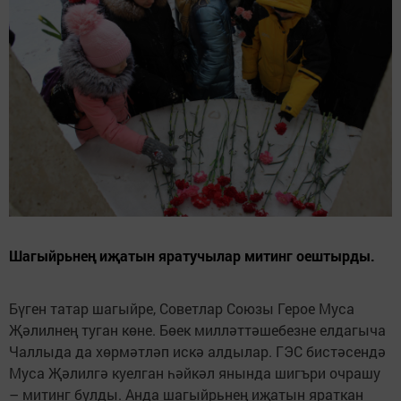
Шагыйрьнең иҗатын яратучылар митинг оештырды.
Бүген татар шагыйре, Советлар Союзы Герое Муса
Җәлилнең туган көне. Бөек милләттәшебезне елдагыча
Чаллыда да хөрмәтләп искә алдылар. ГЭС бистәсендә
Муса Җәлилгә куелган һәйкәл янында шигъри очрашу
– митинг булды. Анда шагыйрьнең иҗатын яраткан