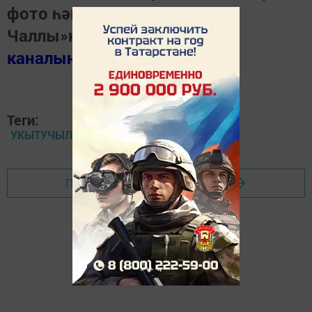
фото һәм видеолар «Шәһри
Чаллы»ның
MAX
каналында
(язылыгыз).
Теги:
УКЫТУЧЫЛАР
Перейти на страницу новости