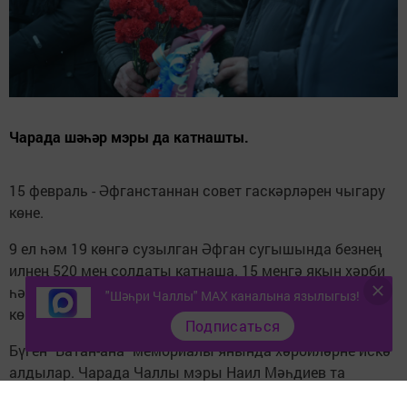
Чарада шәһәр мэры да катнашты.
15 февраль - Әфганстаннан совет гаскәрләрен чыгару
көне.
9 ел һәм 19 көнгә сузылган Әфган сугышында безнең
илнең 520 мең солдаты катнаша. 15 меңгә якын хәрби
һәлак була. Яраланып кайтучылар да бихисап. Бүгенге
"Шәһри Чаллы" MAX каналына язылыгыз!
көнгә кадәр хәбәре булмаганнар да бар.
Подписаться
Бүген "Ватан-ана" мемориалы янында хәрбиләрне искә
алдылар. Чарада Чаллы мэры Наил Мәһдиев та
катнашты.