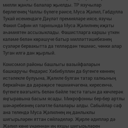
милли җанлы балалар җыелды. ТР язучылар
берлегенең Чаллы бүлеге рәисе, Муса Җәлил, Габдулла
Тукай исемендәге Дәүләт премияләре иясе, язучы
Факил Сафин ил тарихында Муса Җәлилнең иҗаты
әһәмиятен ассызыклады. Фашистларга каршы үткен
каләме белән көрәшүче батыр милләттәшебезнең
сүзләре бервакытта да телләрдән төшмәс, чөнки алар
Туган илгә дан җырлый.
Комсомол районы башлыгы вазыйфаларын
башкаручы Фидәрис Хәбибуллин да бүгенге көннең
истәлекле булуына, Җәлиле булган татар халкының
беркайчан да дәрәҗәсе төшмәячәгенә, киресенчә,
бүгенге вәзгыять белән бәйле төстә тагын да көчлерәк
яңгыравына басым ясады. Микрофонны бер-бер артлы
шәһәребезнең сәләтле балалары алды. Сабыйлар саф
ана телендә Муса Җәлилнең иң данлыклы
шигырьләрен яттан сөйләделәр. Җирле әдипләр дә
Җәлил көне уңаеннан иң яхшы шигырьләрен