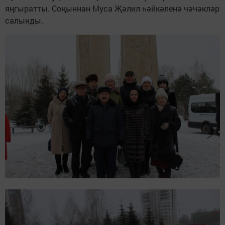
яңгыратты. Соңыннан Муса Җәлил һәйкәленә чәчәкләр
салынды.