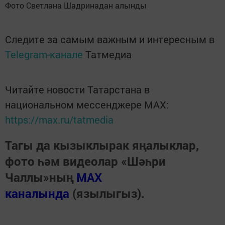
Фото Светлана Шадринадан алынды
Следите за самым важным и интересным в
Telegram-канале
Татмедиа
Читайте новости Татарстана в
национальном мессенджере MАХ:
https://max.ru/tatmedia
Тагы да кызыклырак яңалыклар,
фото һәм видеолар «Шәһри
Чаллы»ның
MAX
каналында
(язылыгыз).