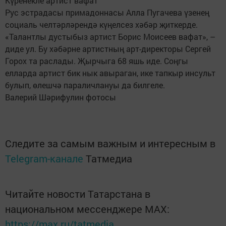
Күренекле артист вафат
Рус эстрадасы примадоннасы Алла Пугачева үзенең
социаль челтәрләрендә күңелсез хәбәр җиткерде.
«Талантлы дустыбыз артист Борис Моисеев вафат», –
диде ул. Бу хәбәрне артистның арт-директоры Сергей
Горох та раслады. Җырчыга 68 яшь иде. Соңгы
елларда артист бик нык авыраган, ике тапкыр инсульт
булып, өлешчә параличлануы да билгеле.
Валерий Шәрифулин фотосы
Следите за самым важным и интересным в
Telegram-канале
Татмедиа
Читайте новости Татарстана в
национальном мессенджере MАХ:
https://max.ru/tatmedia