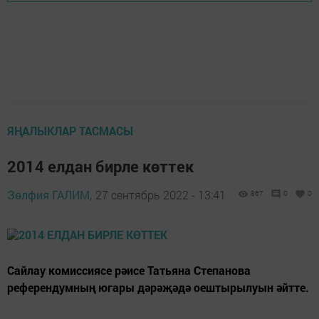
ЯҢАЛЫКЛАР ТАСМАСЫ
2014 елдан бирле көттек
Зөлфия ГАЛИМ,
27 сентябрь 2022 - 13:41
867
0
0
Сайлау комиссиясе рәисе Татьяна Степанова
референдумның югары дәрәҗәдә оештырылуын әйтте.