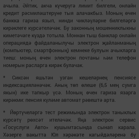
ачыла. Әйтик, акча күчерүгә лимит билгели, онлайн
кредит рәсмиләштерүне тыя алачакбыз. Моның өчен
банкка гариза язып, нинди чикләүләрне билгеләргә
кирәклеге күрсәтеләчәк. Бу законның мошенниклыкны
киметәчәге күздә тотыла. Моннан тыш банклар онлайн
операциядә файдаланылучы электрон җайланманың
(компьютер, смартфонның) кемнеке булуын ачыкларга
тиеш: моның өчен электрон почтаны һәм телефон
номерын расларга кирәк булачак.
* Сиксән яшьтән узган кешеләрнең пенсиясе
индексацияләнәчәк. Аның төп өлеше (6,5 мең сумга
якын) ике тапкыр үсә. Моның өчен гариза язарга
кирәкми: пенсия күләме автомат рәвештә арта.
* Йөртүчеләргә тест режимында электрон таныклык
күрсәтү рөхсәт ителәчәк. Яңа электрон сервис
«Госуслуги Авто» кушымтасында сынап карала.
Хәзерге вакытта Юл хәрәкәте кагыйдәләренә бу