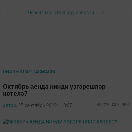
Перейти на страницу новости
ЯҢАЛЫКЛАР ТАСМАСЫ
Октябрь аенда нинди үзгәрешләр
көтелә?
автор,
27 сентябрь 2022 - 13:07
1070
0
0