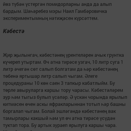
йөз түбән үстергән помидорларны анда да алып
бардым. Шәһәребез мэры Наил Гамбәровичка
экспериментымның нәтиҗәсен күрсәттем.
Кәбестә
Җир җылынгач, кәбестәнең үрентеләрен ачык грунтка
күчереп утыртам. Өч атна тирәсе узгач, 10 литр суга 1
литр әчегән сөт салып болгатам да һәр кәбестәнең
төбенә яртышар литр салып чыгам. Әлеге
процедураны 10 көн саен 3 тапкыр кабатлыйм. Бу
төрле авыруларга каршы тору чарасы. Кәбестәләрем
зур һәм тыгыз булып үсәләр. Ә үскән чорында ярылып
китмәсен өчен аскы яфракларыннан тотып һәр башны
боргалап чыгам. Болай эшләгәндә кәбестәнең вак
тамырлары какшый һәм ул өч атна тирәсе үсүдән
туктап тора. Бу артык зураеп ярылуга каршы чара.