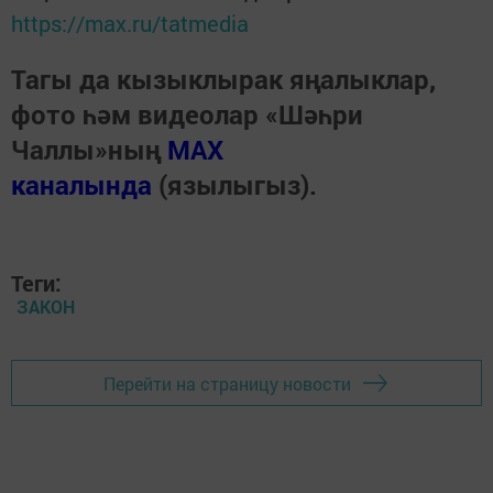
https://max.ru/tatmedia
Тагы да кызыклырак яңалыклар,
фото һәм видеолар «Шәһри
Чаллы»ның
MAX
каналында
(язылыгыз).
Теги:
ЗАКОН
Перейти на страницу новости