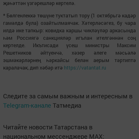
җәһәттән үзгәрешләр кертелә.
* Бөлгенлеккә төшүне туктатып тору (1 октябрьгә кадәр
гамәлдә була) озайтылмаячак. Хәтерләсәгез, бу чара
илдә ике тапкыр: ковидка каршы чикләүләр аркасында
һәм Россиягә санкцияләр игълан ителгәннән соң
кертелде. Икътисади үсеш министры Максим
Решетников әйтүенчә, хәзер әлеге мәсьәлә
эшмәкәрләрнең һәркайсы белән аерым тәртиптә
каралачак, дип хәбәр итә
https://vatantat.ru
Следите за самым важным и интересным в
Telegram-канале
Татмедиа
Читайте новости Татарстана в
национальном мессенджере MАХ: