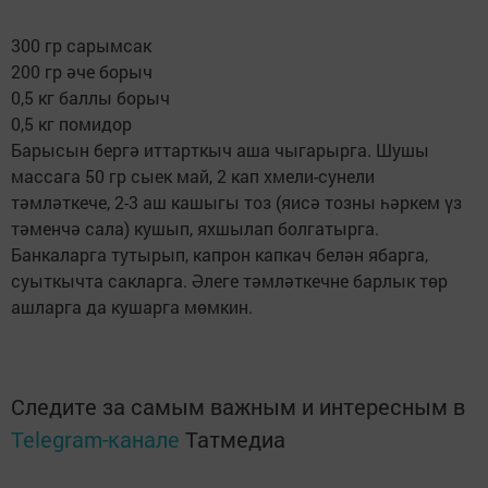
300 гр сарымсак
200 гр әче борыч
0,5 кг баллы борыч
0,5 кг помидор
Барысын бергә иттарткыч аша чыгарырга. Шушы
массага 50 гр сыек май, 2 кап хмели-сунели
тәмләткече, 2-3 аш кашыгы тоз (яисә тозны һәркем үз
тәменчә сала) кушып, яхшылап болгатырга.
Банкаларга тутырып, капрон капкач белән ябарга,
суыткычта сакларга. Әлеге тәмләткечне барлык төр
ашларга да кушарга мөмкин.
Следите за самым важным и интересным в
Telegram-канале
Татмедиа