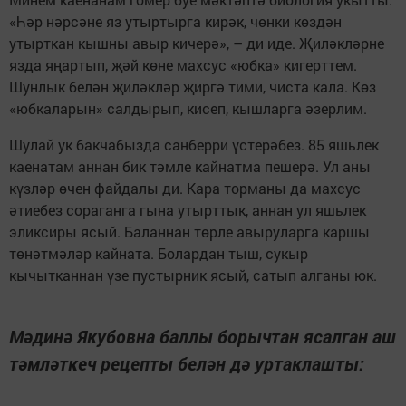
«Һәр нәрсәне яз утыртырга кирәк, чөнки көздән
утырткан кышны авыр кичерә», – ди иде. Җиләкләрне
язда яңартып, җәй көне махсус «юбка» кигерттем.
Шунлык белән җиләкләр җиргә тими, чиста кала. Көз
«юбкаларын» салдырып, кисеп, кышларга әзерлим.
Шулай ук бакчабызда санберри үстерәбез. 85 яшьлек
каенатам аннан бик тәмле кайнатма пешерә. Ул аны
күзләр өчен файдалы ди. Кара торманы да махсус
әтиебез сораганга гына утырттык, аннан ул яшьлек
эликсиры ясый. Баланнан төрле авыруларга каршы
төнәтмәләр кайната. Болардан тыш, сукыр
кычытканнан үзе пустырник ясый, сатып алганы юк.
Мәдинә Якубовна баллы борычтан ясалган аш
тәмләткеч рецепты белән дә уртаклашты: