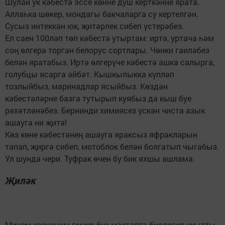
Шулай ук кәбестә эссе көнне душ керткәнне ярата.
Аллаһка шөкер, мондагы бакчаларга су кертелгән.
Сусыз интеккән юк, җитәрлек сибеп үстерәбез.
Ел саен 100ләп төп кәбестә утыртам: иртә, уртача һәм
соң өлгерә торган белорус сортлары. Чөнки гаиләбез
белән яратабыз. Иртә өлгерүче кәбестә ашка салырга,
голубцы ясарга әйбәт. Кышкылыкка күпләп
тозлыйбыз, маринадлар ясыйбыз. Көздән
кәбестәләрне базга тутырып куябыз да кыш буе
рәхәтләнәбез. Бернинди химиясез үскән чиста азык
ашауга ни җитә!
Көз көне кәбестәнең ашауга яраксыз яфракларын
тапап, җиргә сибеп, мотоблок белән болгатып чыгабыз.
Ул шунда чери. Туфрак өчен бу бик яхшы ашлама.
Җиләк
Минем каенанам гомер буе мәктәптә биология укытты.