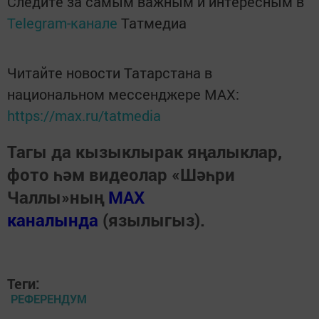
Следите за самым важным и интересным в
Telegram-канале
Татмедиа
Читайте новости Татарстана в
национальном мессенджере MАХ:
https://max.ru/tatmedia
Тагы да кызыклырак яңалыклар,
фото һәм видеолар «Шәһри
Чаллы»ның
MAX
каналында
(язылыгыз).
Теги:
РЕФЕРЕНДУМ