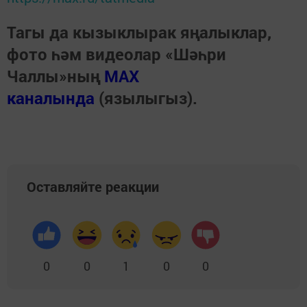
Тагы да кызыклырак яңалыклар,
фото һәм видеолар «Шәһри
Чаллы»ның
MAX
каналында
(язылыгыз).
Оставляйте реакции
0
0
1
0
0