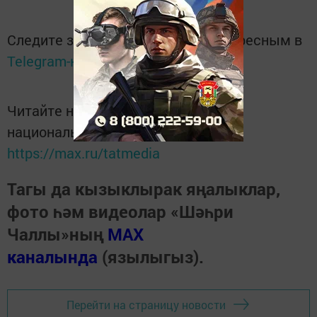
Следите за самым важным и интересным в
Telegram-канале
Татмедиа
Читайте новости Татарстана в
национальном мессенджере MАХ:
https://max.ru/tatmedia
Тагы да кызыклырак яңалыклар,
фото һәм видеолар «Шәһри
Чаллы»ның
MAX
каналында
(язылыгыз).
Перейти на страницу новости