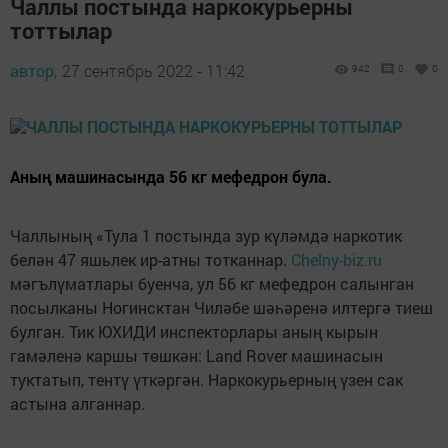
Чаллы постында наркокурьерны
тоттылар
автор,
27 сентябрь 2022 - 11:42
942
0
0
Аның машинасында 56 кг мефедрон була.
Чаллының «Тула 1 постында зур күләмдә наркотик
белән 47 яшьлек ир-атны тотканнар.
Chelny-biz.ru
мәгълүматлары буенча, ул 56 кг мефедрон салынган
посылканы Ногинсктан Чиләбе шәһәренә илтергә тиеш
булган. Тик ЮХИДИ инспекторлары аның кырын
гамәленә каршы төшкән: Land Rover машинасын
туктатып, тентү үткәргән. Наркокурьерның үзен сак
астына алганнар.