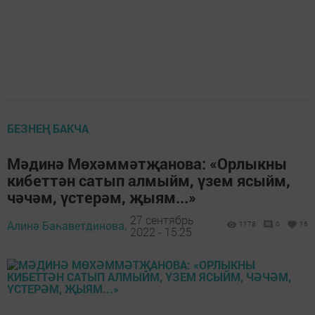
БЕЗНЕҢ БАКЧА
Мәдинә Мөхәммәтҗанова: «Орлыкны
кибеттән сатып алмыйм, үзем ясыйм,
чәчәм, үстерәм, җыям...»
27 сентябрь
Алинә Баһаветдинова,
1178
0
16
2022 - 15:25