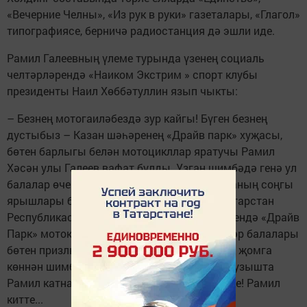
«Вечерние Челны», «Из рук в руки» газеталары, «Глагол»
типографиясе, берничә радиостанция дә эшли иде.
Рамил Галеевның үлеме турында үзенең социаль
челтәрләрендә «Наиком Экстрим » спорт клубы
президенты Наил Хөббәтуллин язып чыкты:
– Безнең мотогаиләбездә зур кайгы! Бүген безнең
дустыбыз – Казан шәһәренең «Драйв парк» хуҗасы,
бөтен барлыгы белән мотоцикллар яратучы Рамил
Хәсән улы Галеев вафат булды. Узган шимбәдә генә ул
балалар өчен ярышлар оештырган иде. Бу аның соңгы
ярышлары булды! Казанда уздырылган Татарстан
Республикасы чемпионаты һәм беренчелегендә «Драйв
Парк» мотокросс трассасында безнең шәһәр балалары
бөтен призлы урыннарны яуладылар. Аның җомга
көннән шимбәгә кадәр инсульт булган һәм узышта
Рамил катнаша алмады. Ул инде комада иде! Рамил
китте...