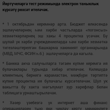
Йөртүчеләргә тест режимында электрон таныклык
күрсәтү рөхсәт ителәчәк.
* 1 октябрьдән керемнәр арта. Бюджет өлкәсендә
эшләүчеләрнең һәм хәрби частьларда «погонсыз»
хезмәткәрләрнең эш хакы 4 процентка үсәчәк. Бу
шулай ук хәрби учреждениеләрдә һәм хәрби хезмәткә
тигезләштерелгән башкарма хакимият органнарында
(МВД, МЧС, ФСИН һ.б.) эшләүчеләргә дә кагыла.
* Банкка акча салучыларга тәгаен күпме керемгә ия
булачаклары турында хәбәр ителәчәк. Килешүдә
клиентның, бернигә карамастан, мәҗбүри тәртиптә
күпме процентка ия булачагы күрсәтеләчәк. Шул ук
вакытта бу хакта мәгълүмат зур хәрефләр белән
таблицага урнаштырылачак.
* Хәзер үзебезгә үк интернет аша финанс
операцияләрен тыю яки чикләү кертү мөмкинлеге