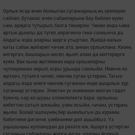
Орлык ясар өчен йолкыган суганнарның иң эреләрен
сайлап, бутамас өчен сабакларына бау бәйләп куям
һәм, әрҗәгә тутырып, базга төшерәм. Чөнки анда һава
артык дымлы да түгел, кирәгенчә генә салкынча да.
Алдагы язда аларны җиргә утыртам. Җәйдә калын
каты сабак җибәреп чәчәк ата, аннан орлыклана. Көзен,
өлгергәч, башларын кисеп, җыеп алам да киптерергә
куям. Вак кына җитлеккән кара орлыкларны
чүпләреннән аерып, коры урында саклыйм. Икенче яз
җиткәч, түтәлгә чәчеп, чемчек суган үстерәм. Тагын
алдагы язда әлеге чемчек суганнан инде ашарлык зур
суганнар үстерәм. Электән үк әниемнән килгән гадәт
буенча, һәр ел шушы эзлеклелектә бара: орлыкны
кибеттән сатып алмыйм, үзем ясыйм, чәчәм, үстерәм,
җыям. Болай эшләүнең бер кыенлыгын да күрмим.
Кибетнеке дигәнче, үзебезнеке дип ашыйбыз. Үз
уңышыңны кулланудан да рәхәте юк. Ашарга үстергән
суганның сабаклары җиргә аугач, аларны йолкып,