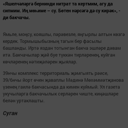
«Яшелчәләргә бернинди нитрат та кертмим, агу да
сипмим. Иң мөһиме – су. Бөтен нәрсәгә дә су кирәк», -
ди бакчачы.
Ямьле, моңсу, кояшлы, пәрәвезле, яңгырлы алтын көзгә
кердек. Тормышыбызның тагын бер фасылы
башланды. Иртә яздан тотынган бакча эшләре дәвам
итә. Бакчачылар җәй буе түккән тирләренең, куйган
көчләренең нәтиҗәләрен җыялар.
39нчы комплекс территориаль җәмгыять рәисе,
39/6нчы йорт өчен җаваплы Мәдинә Мөхәммәтҗанова
үзенең гаилә бакчасында да кимен куймый. Ул газета
укучыларга бакчачылык серләрен чиште, киңәшләре
белән уртаклашты.
Суган