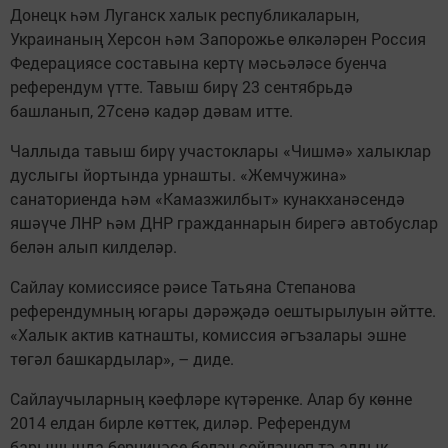
Донецк һәм Луганск халык республикаларын,
Украинаның Херсон һәм Запорожье өлкәләрен Россия
Федерациясе составына кертү мәсьәләсе буенча
референдум үтте. Тавыш бирү 23 сентябрьдә
башланып, 27сенә кадәр дәвам итте.
Чаллыда тавыш бирү участоклары «Чишмә» халыклар
дуслыгы йортында урнашты. «Жемчужина»
санаториенда һәм «Камазжилбыт» кунакханәсендә
яшәүче ЛНР һәм ДНР гражданнарын бирегә автобуслар
белән алып килделәр.
Сайлау комиссиясе рәисе Татьяна Степанова
референдумның югары дәрәҗәдә оештырылуын әйтте.
«Халык актив катнашты, комиссия әгъзалары эшне
төгәл башкардылар», – диде.
Сайлаучыларның кәефләре күтәренке. Алар бу көнне
2014 елдан бирле көттек, диләр. Референдум
барышында берничәсе белән сөйләшеп тә алдык.