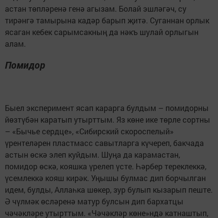
астан төпләренә генә агызам. Болай эшләгәч, су
тирәнгә тамырына кадәр барып җитә. Суганнан орлык
ясаган кебек сарымсакның да нәкъ шулай орлыгын
алам.
Помидор
Быел эксперимент ясап карарга булдым – помидорны
йөзтүбән каратып утырттым. Яз көне ике төрле сортны
– «Бычье сердце», «Сибирский скороспелый»
үрентеләрен пластмасс савытларга күчереп, бакчада
астын өскә элеп куйдым. Шуңа да карамастан,
помидор өскә, кояшка үрелеп үсте. Һәрбер тереклеккә,
үсемлеккә кояш кирәк. Уңышы булмас дип борчылган
идем, булды, Аллаһка шөкер, зур булып кызарып пеште.
Ә чүлмәк өсләренә матур булсын дип бархатцы
чәчәкләре утырттым. «Чәчәкләр көне»ндә катнаштып,