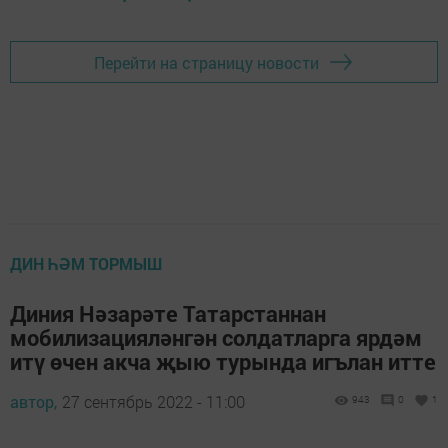
Перейти на страницу новости
ДИН ҺӘМ ТОРМЫШ
Диния Нәзарәте Татарстаннан
мобилизацияләнгән солдатларга ярдәм
итү өчен акча җыю турында игълан итте
автор,
27 сентябрь 2022 - 11:00
943
0
1