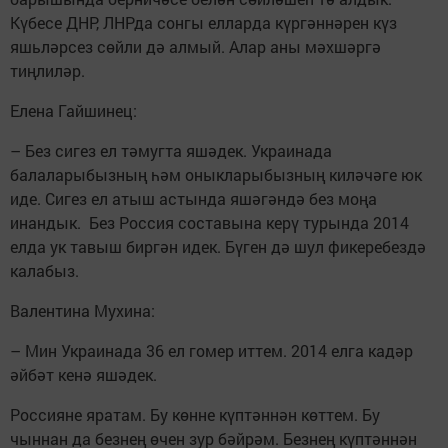
Күбесе ДНР, ЛНРда сонгы елларда күргәннәрен күз
яшьләрсез сөйли дә алмый. Алар аны мәхшәргә
тиңлиләр.
Елена Гайшинец:
– Без сигез ел тәмугта яшәдек. Украинада
балаларыбызның һәм оныкларыбызның киләчәге юк
иде. Сигез ел атыш астында яшәгәндә без моңа
инандык. Без Россия составына керү турында 2014
елда ук тавыш биргән идек. Бүген дә шул фикеребездә
калабыз.
Валентина Мухина:
– Мин Украинада 36 ел гомер иттем. 2014 елга кадәр
әйбәт кенә яшәдек.
Россияне яратам. Бу көнне күптәннән көттем. Бу
чыннан да безнең өчен зур бәйрәм. Безнең күптәннән