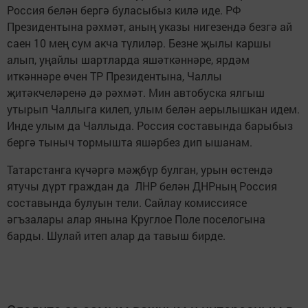
Россия белән бергә буласыбыз килә иде. РФ
Президентына рәхмәт, аның указы нигезендә безгә ай
саен 10 мең сум акча түлиләр. Безне җылы каршы
алып, уңайлы шартларда яшәткәннәре, ярдәм
иткәннәре өчен ТР Президентына, Чаллы
җитәкчеләренә дә рәхмәт. Мин автобуска ялгыш
утырып Чаллыга килеп, улым белән аерылышкан идем.
Инде улым да Чаллыда. Россия составында барыбыз
бергә тыныч тормышта яшәрбез дип ышанам.
Татарстанга күчәргә мәҗбүр булган, урын өстендә
ятучы дүрт граждан да ЛНР белән ДНРның Россия
составында булуын тели. Сайлау комиссиясе
әгъзалары алар янына Круглое Поле поселогына
барды. Шулай итеп алар да тавыш бирде.