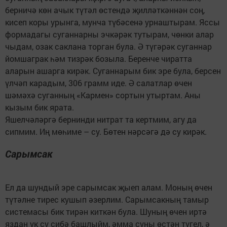
берничә көн ачык түтәл өстендә җилләткәннән соң,
кисеп коры урынга, мунча түбәсенә урнаштырам. Яссы
формадагы суганнарны эчкәрәк тутырам, чөнки алар
чыдам, озак саклана торган була. Ә түгәрәк суганнар
йомшаграк һәм тизрәк бозыла. Беренче чиратта
аларын ашарга кирәк. Суганнарым бик эре була, берсен
үлчәп карадым, 306 грамм иде. Ә салатлар өчен
шәмәхә суганның «Кармен» сортын утыртам. Аны
кызым бик ярата.
Яшелчәләргә бернинди нитрат та кертмим, агу да
сипмим. Иң мөһиме – су. Бөтен нәрсәгә дә су кирәк.
Сарымсак
Ел да шундый эре сарымсак җыеп алам. Моның өчен
түтәлне тирес кушып әзерлим. Сарымсакның тамыр
системасы бик тирән киткән була. Шуның өчен иртә
яздан ук су сибә башлыйм, әмма суны өстән түгел, ә