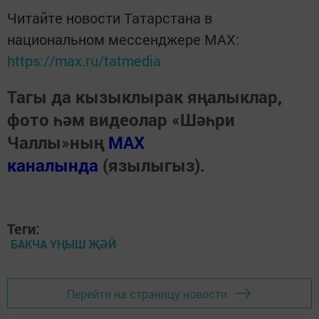
Читайте новости Татарстана в
национальном мессенджере MАХ:
https://max.ru/tatmedia
Тагы да кызыклырак яңалыклар,
фото һәм видеолар «Шәһри
Чаллы»ның
MAX
каналында
(язылыгыз).
Теги:
БАКЧА УҢЫШ ҖӘЙ
Перейти на страницу новости