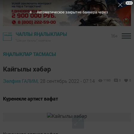
3
Автоматическое закрытие баннера через
ЧАЛЛЫ ЯҢАЛЫКЛАРЫ
16+
"Шәһри Чаллы" газетасы
ЯҢАЛЫКЛАР ТАСМАСЫ
Кайгылы хәбәр
Зөлфия ГАЛИМ,
28 сентябрь 2022 - 07:14
1160
0
0
Күренекле артист вафат