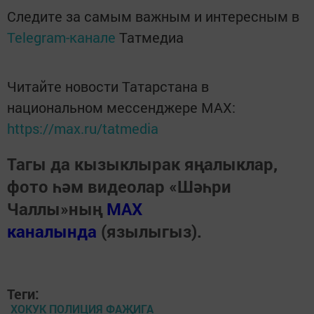
Следите за самым важным и интересным в
Telegram-канале
Татмедиа
Читайте новости Татарстана в
национальном мессенджере MАХ:
https://max.ru/tatmedia
Тагы да кызыклырак яңалыклар,
фото һәм видеолар «Шәһри
Чаллы»ның
MAX
каналында
(язылыгыз).
Теги:
ХОКУК ПОЛИЦИЯ ФАҖИГА