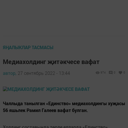
ЯҢАЛЫКЛАР ТАСМАСЫ
Медиахолдинг җитәкчесе вафат
автор,
27 сентябрь 2022 - 13:44
974
0
0
Чаллыда танылган «Единство» медиахолдингы хуҗасы
56 яшьлек Рамил Галеев вафат булган.
Холдинг составында төрле елларда «Единство»,