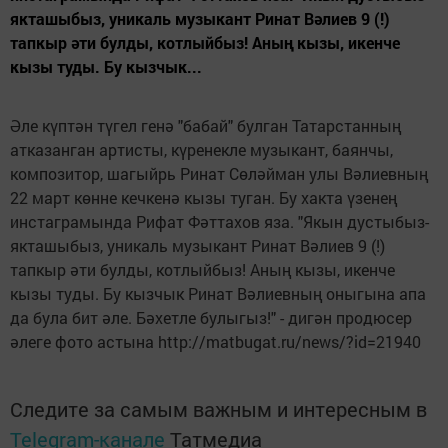
якташыбыз, уникаль музыкант Ринат Вәлиев 9 (!)
тапкыр әти булды, котлыйбыз! Аның кызы, икенче
кызы туды. Бу кызчык...
Әле күптән түгел генә "бабай" булган Татарстанның
атказанган артисты, күренекле музыкант, баянчы,
композитор, шагыйрь Ринат Сөләйман улы Вәлиевның
22 март көнне кечкенә кызы туган. Бу хакта үзенең
инстаграмында Рифат Фәттахов яза. "Якын дустыбыз-
якташыбыз, уникаль музыкант Ринат Вәлиев 9 (!)
тапкыр әти булды, котлыйбыз! Аның кызы, икенче
кызы туды. Бу кызчык Ринат Вәлиевның оныгына апа
да була бит әле. Бәхетле булыгыз!" - дигән продюсер
әлеге фото астына http://matbugat.ru/news/?id=21940
Следите за самым важным и интересным в
Telegram-канале
Татмедиа