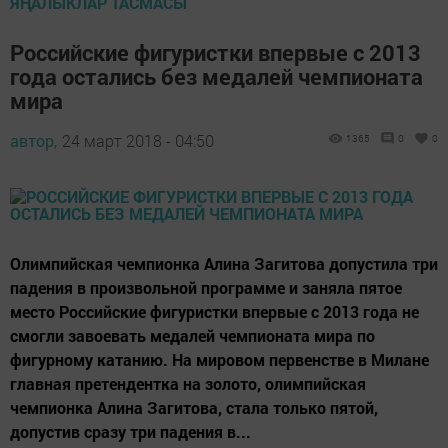
ЯҢАЛЫКЛАР ТАСМАСЫ
Российские фигуристки впервые с 2013
года остались без медалей чемпионата
мира
автор,
24 март 2018 - 04:50
1365
0
0
Олимпийская чемпионка Алина Загитова допустила три
падения в произвольной программе и заняла пятое
место Российские фигуристки впервые с 2013 года не
смогли завоевать медалей чемпионата мира по
фигурному катанию. На мировом первенстве в Милане
главная претендентка на золото, олимпийская
чемпионка Алина Загитова, стала только пятой,
допустив сразу три падения в...