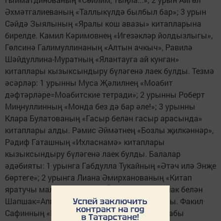
Әхмәтгалиеваның «Таллыкүлдә былбыл бар»; 3 урын
Сәйдә Зыялының «Яралы кош авазы» китапларына
бирелде. Камил Кәримовнең «Игезәкләр йолдызлыгы»,
Гөлсинә Галимуллинаның «Алтын ачкыч», Равилә
Шәйдуллина-Муратның «Ялантауга ай кунган»
китаплары кызыксындыру бүләгенә лаек булды. Тезмә
әсәрләр: 1 урынны Муса Җәлилнең «Моабит
дәфтәрләре=Моабитские тетради»; 2 урынны Роберт
Миңнуллинның «Монда без дә бар әле!»; 3 урынны
Клара Булатованың «Гасыр белән гасыр арасында»
китаплары алды. Рәмис Әймәтнең «Бозлы җилкәннәр»,
Рәдиф Гаташның «Ихласнамә» китаплары
кызыксындыру бүләгенә лаек булды. Балалар
әдәбияты: 1 урынга Габдулла Тукайның «Әтәч илә Энҗе
бөртеге»; 2 урынга Лиана Әмирханованың «Китап
яратучы малай»; 3 урынга Йолдызның «Аппак белән
Шапшак=Аппак и Шапшак» китаплары чыкты. Факил
Сафинның «Керпенең шәһәргә сәяхәте» китабы