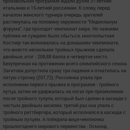
произвольной программе ждали дуэли 31-летней
итальянки и 15-летней россиянки. К слову, перед
началом женского турнира очередь зрителей
растянулась на половину окружности "Медиоланум
форума", где проходит чемпионат мира. Но чаяниям
публики не суждено было сбыться, многоопытная
Костнер так волновалась на домашнем чемпионате,
что вместо нескольких тройных прыжков сделала
двойные, итог - 208,88 балла и четвертое место.
Безупречная на протяжении всего олимпийского сезона
Загитова допустила сразу три падения и откатилась на
пятую строчку (207,72). Россиянка упала при
исполнении первого прыжка в программе - тройного
лутца, затем не удержалась на ногах при приземлении
после тройного тулупа, который был сделан в каскаде с
чистым двойным акселем, третий раз она упала с
тройного риттбергера, который исполнялся в каскаде с
тройным лутцем. А победила вице-чемпионка
прошлогоднего мирового первенства - Осмонд,