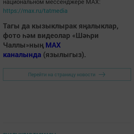
национальном мессенджере MАХ:
https://max.ru/tatmedia
Тагы да кызыклырак яңалыклар,
фото һәм видеолар «Шәһри
Чаллы»ның
MAX
каналында
(язылыгыз).
Перейти на страницу новости