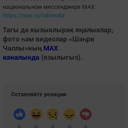
национальном мессенджере MАХ:
https://max.ru/tatmedia
Тагы да кызыклырак яңалыклар,
фото һәм видеолар «Шәһри
Чаллы»ның
MAX
каналында
(язылыгыз).
Оставляйте реакции
0
0
0
0
0