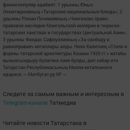
фәнни-популяр әдәбият: 1 урынны Юныс
Әхмәтҗановның «Татарские национальные блюда»; 2
урынны Роман Почекаевның «Чингизово право:
правовое наследие Монгольской империи в тюркско-
татарских ханствах и государствах Центральной Азии»;
3 урынны Фәндас Сафиуллинның «За свободу и
равноправие» китаплары алды. Нияз Халитнең «Стили и
формы татарской архитектуры Казани 1920 гг.» китабы
кызыксындыру бүләгенә лаек булды, дип хәбәр итә
Татарстан Республикасының Милли китапханәсе
идарәсе. --- Матбугат.ру № ---
Следите за самым важным и интересным в
Telegram-канале
Татмедиа
Читайте новости Татарстана в