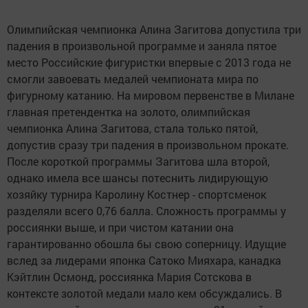
Олимпийская чемпионка Алина Загитова допустила три
падения в произвольной программе и заняла пятое
место Российские фигуристки впервые с 2013 года не
смогли завоевать медалей чемпионата мира по
фигурному катанию. На мировом первенстве в Милане
главная претендентка на золото, олимпийская
чемпионка Алина Загитова, стала только пятой,
допустив сразу три падения в произвольном прокате.
После короткой программы Загитова шла второй,
однако имела все шансы потеснить лидирующую
хозяйку турнира Каролину Костнер - спортсменок
разделяли всего 0,76 балла. Сложность программы у
россиянки выше, и при чистом катании она
гарантированно обошла бы свою соперницу. Идущие
вслед за лидерами японка Сатоко Мияхара, канадка
Кэйтлин Осмонд, россиянка Мария Сотскова в
контексте золотой медали мало кем обсуждались. В