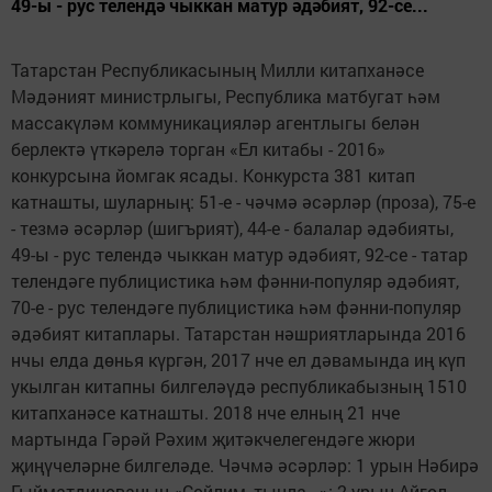
49-ы - рус телендә чыккан матур әдәбият, 92-се...
Татарстан Республикасының Милли китапханәсе
Мәдәният министрлыгы, Республика матбугат һәм
массакүләм коммуникацияләр агентлыгы белән
берлектә үткәрелә торган «Ел китабы - 2016»
конкурсына йомгак ясады. Конкурста 381 китап
катнашты, шуларның: 51-е - чәчмә әсәрләр (проза), 75-е
- тезмә әсәрләр (шигърият), 44-е - балалар әдәбияты,
49-ы - рус телендә чыккан матур әдәбият, 92-се - татар
телендәге публицистика һәм фәнни-популяр әдәбият,
70-е - рус телендәге публицистика һәм фәнни-популяр
әдәбият китаплары. Татарстан нәшриятларында 2016
нчы елда дөнья күргән, 2017 нче ел дәвамында иң күп
укылган китапны билгеләүдә республикабызның 1510
китапханәсе катнашты. 2018 нче елның 21 нче
мартында Гәрәй Рәхим җитәкчелегендәге жюри
җиңүчеләрне билгеләде. Чәчмә әсәрләр: 1 урын Нәбирә
Гыйматдинованың «Сөйлим, тыңла...»; 2 урын Айгөл