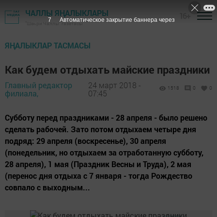
ЧАЛЛЫ ЯҢАЛЫКЛАРЫ
16+
7
Автоматическое закрытие баннера через
"Шәһри Чаллы" газетасы
ЯҢАЛЫКЛАР ТАСМАСЫ
Как будем отдыхать майские праздники
Главный редактор
24 март 2018 -
1518
0
0
филиала,
07:45
Субботу перед праздниками - 28 апреля - было решено
сделать рабочей. Зато потом отдыхаем четыре дня
подряд: 29 апреля (воскресенье), 30 апреля
(понедельник, но отдыхаем за отработанную субботу,
28 апреля), 1 мая (Праздник Весны и Труда), 2 мая
(перенос дня отдыха с 7 января - тогда Рождество
совпало с выходным...