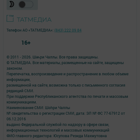
Телефон АО «ТАТМЕДИА»:
(843) 222 09 84
16+
© 2011 - 2026. Шәһри Чаллы. Все права защищены.
© ТАТМЕДИА. Все материалы, размещенные на сайте, защищены
законом.
Перепечатка, воспроизведение и распространение в любом объеме
информации,
размещенной на сайте, возможна только с письменного согласия
редакций СМИ.
При поддержке Республиканского агентства по печати и массовым
коммуникациям.
Наименование СМИ: Шəhри Чаллы
№ свидетельства о регистрации СМИ, дата: ЭЛ № ФС 77-67912 от
06.12.2016
выдано Федеральной службой по надзору в сфере связи,
информационных технологий и массовых коммуникаций
ФИО главного редактора: Юсупова Резида Махмутовна