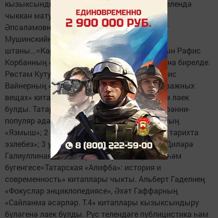
кызыксындыру бүләгенә лаек булды. Рус телендә
чыккан матур әдәбият: 1 урын Габдрахман
Әпсәләмовның «Белые цветы»; 2 урын Әхәт
Мушинскийның «Черный индюк, красные
штаны...=Кара күркә, кызыл ыштан...»; 3 урын Рафис
Корбанның «Куда уходит ночь?» китапларына бирелде.
Рөстәм Кутуйның «Сердитый трамвай», Борис
Вайнерның «О дырках в зонтике и о других важных
вещах» китаплары кызыксындыру бүләгенә лаек
булды. Татар телендәге публицистика һәм фәнни-
популяр әдәбият: 1 урынга Әзһәр Шакировның
«Язмыш»; 2 урынга Индус Таһировның «Без тарихта
эзлебез»; 3 урынга Алла Сальникова белән Диләрә
Галиуллинаның «Татар «Әлифба»сы үткәне һәм
бүгенгесе=Татарская «Алифба»: история и
современность» китаплары чыкты. Альберт Гаделнең
«Фокуслар энциклопедиясе», Әхәт Гаффарның
«Сайланма әсәрләр. Т.4» китаплары кызыксындыру
бүләгенә лаек булды. Рус телендәге публицистика һәм