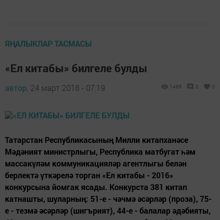
ЯҢАЛЫКЛАР ТАСМАСЫ
«Ел китабы» билгеле булды
автор,
24 март 2018 - 07:19
1495
0
0
Татарстан Республикасының Милли китапханәсе
Мәдәният министрлыгы, Республика матбугат һәм
массакүләм коммуникацияләр агентлыгы белән
берлектә үткәрелә торган «Ел китабы - 2016»
конкурсына йомгак ясады. Конкурста 381 китап
катнашты, шуларның: 51-е - чәчмә әсәрләр (проза), 75-
е - тезмә әсәрләр (шигърият), 44-е - балалар әдәбияты,