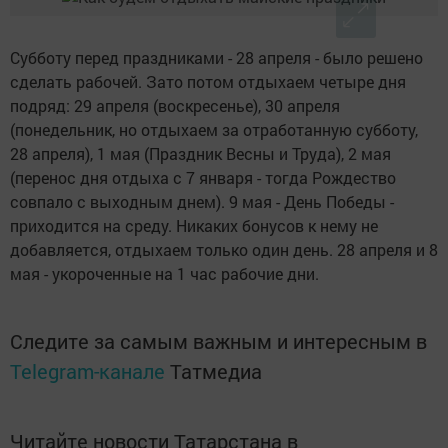
Субботу перед праздниками - 28 апреля - было решено
сделать рабочей. Зато потом отдыхаем четыре дня
подряд: 29 апреля (воскресенье), 30 апреля
(понедельник, но отдыхаем за отработанную субботу,
28 апреля), 1 мая (Праздник Весны и Труда), 2 мая
(перенос дня отдыха с 7 января - тогда Рождество
совпало с выходным днем). 9 мая - День Победы -
приходится на среду. Никаких бонусов к нему не
добавляется, отдыхаем только один день. 28 апреля и 8
мая - укороченные на 1 час рабочие дни.
Следите за самым важным и интересным в
Telegram-канале
Татмедиа
Читайте новости Татарстана в