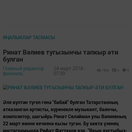
ЯҢАЛЫКЛАР ТАСМАСЫ
Ринат Вәлиев тугызынчы тапкыр әти
булган
Главный редактор
24 март 2018 -
1504
0
0
филиала,
07:39
Әле күптән түгел генә "бабай" булган Татарстанның
атказанган артисты, күренекле музыкант, баянчы,
композитор, шагыйрь Ринат Сөләйман улы Вәлиевның
22 март көнне кечкенә кызы туган. Бу хакта үзенең
инстаграмында Рифат Фәттахов яза. "Якын дустыбыз-