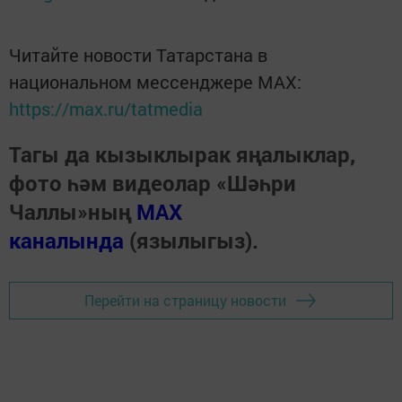
Читайте новости Татарстана в
национальном мессенджере MАХ:
https://max.ru/tatmedia
Тагы да кызыклырак яңалыклар,
фото һәм видеолар «Шәһри
Чаллы»ның
MAX
каналында
(язылыгыз).
Перейти на страницу новости