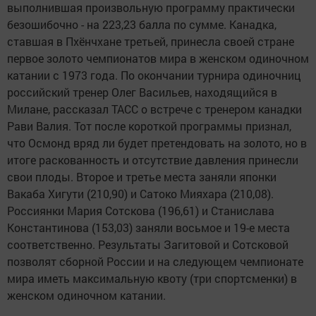
выполнившая произвольную программу практически
безошибочно - на 223,23 балла по сумме. Канадка,
ставшая в Пхёнчхане третьей, принесла своей стране
первое золото чемпионатов мира в женском одиночном
катании с 1973 года. По окончании турнира одиночниц
российский тренер Олег Васильев, находящийся в
Милане, рассказал ТАСС о встрече с тренером канадки
Рави Валия. Тот после короткой программы признал,
что Осмонд вряд ли будет претендовать на золото, но в
итоге раскованность и отсутствие давления принесли
свои плоды. Второе и третье места заняли японки
Вакаба Хигути (210,90) и Сатоко Мияхара (210,08).
Россиянки Мария Сотскова (196,61) и Станислава
Константинова (153,03) заняли восьмое и 19-е места
соответственно. Результаты Загитовой и Сотсковой
позволят сборной России и на следующем чемпионате
мира иметь максимальную квоту (три спортсменки) в
женском одиночном катании.