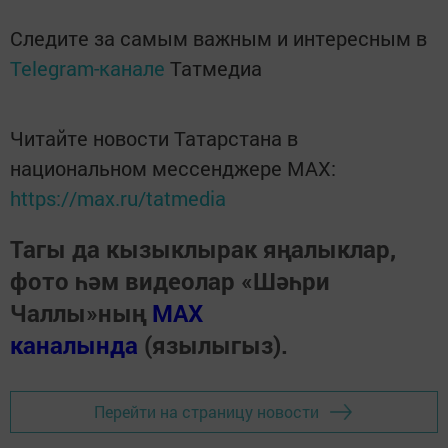
Следите за самым важным и интересным в
Telegram-канале
Татмедиа
Читайте новости Татарстана в
национальном мессенджере MАХ:
https://max.ru/tatmedia
Тагы да кызыклырак яңалыклар,
фото һәм видеолар «Шәһри
Чаллы»ның
MAX
каналында
(язылыгыз).
Перейти на страницу новости