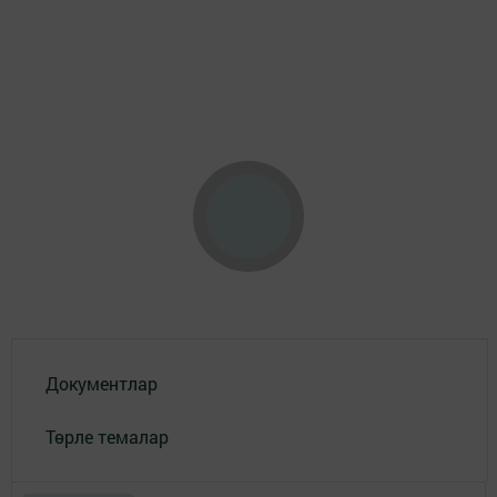
Документлар
Төрле темалар