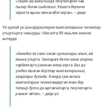
«Төшке аш вакытында төзүчеләрне чәй,
пылау белән сыйлагыз. Кешегә беренче
чиратта җылы мөнәсәбәт кирәк», – диде.
Ул шулай ук шәһәрдәшләрне ишегалларына чәчәкләр
утыртырга чакырды. Мисалга 89 яшьлек әнисен
китерде.
«Әниебез яз саен чәчәк орлыклары алып, өй
янына утырта. Гаиләдәге бөтен кеше аларны
тәрбияләүгә үзеннән өлеш кертә. Без дә
үзебез яшәгән йортлар ишегалларының
хуҗалары булыйк. 8 млрд сум акчага
ишегалларын төзекләндергән өчен бер
тапкыр булса да җитәкчеләргә, төзүчеләргә
рәхмәт әйтик», – диде ул.