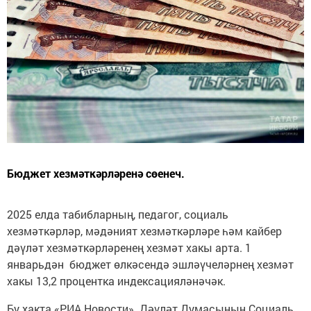
Бюджет хезмәткәрләренә сөенеч.
2025 елда табибларның, педагог, социаль
хезмәткәрләр, мәдәният хезмәткәрләре һәм кайбер
дәүләт хезмәткәрләренең хезмәт хакы арта. 1
январьдән бюджет өлкәсендә эшләүчеләрнең хезмәт
хакы 13,2 процентка индексацияләнәчәк.
Бу хакта «РИА Новости» Дәүләт Думасының Социаль