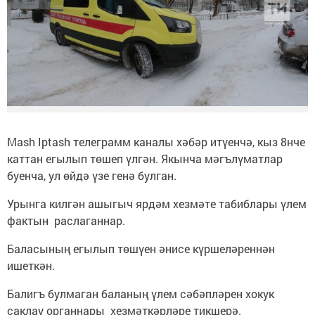
Mash Iptash телеграмм каналы хәбәр итүенчә, кыз 8нче
каттан егылып төшеп үлгән. Якынча мәгълүматлар
буенча, ул өйдә үзе генә булган.
Урынга килгән ашыгыч ярдәм хезмәте табиблары үлем
фактын раслаганнар.
Баласының егылып төшүен әнисе күршеләреннән
ишеткән.
Балигъ булмаган баланың үлем сәбәпләрен хокук
саклау органнары хезмәткәрләре тикшерә.