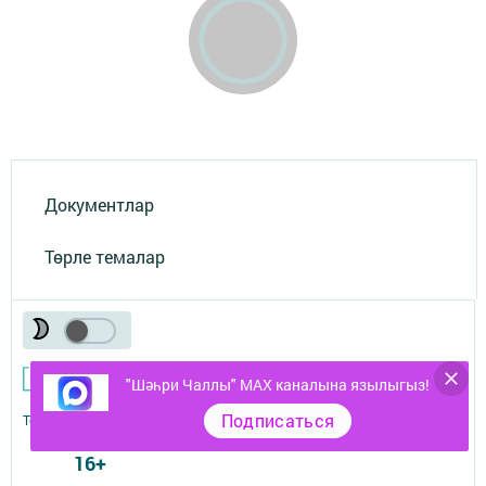
Документлар
Төрле темалар
"Шәһри Чаллы" MAX каналына язылыгыз!
Подписаться
Телефон АО «ТАТМЕДИА»:
(843) 222 09 84
16+