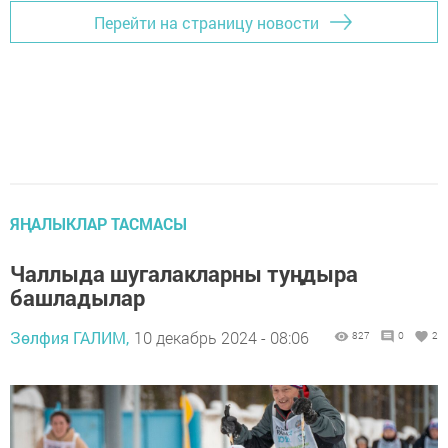
Перейти на страницу новости
ЯҢАЛЫКЛАР ТАСМАСЫ
Чаллыда шугалакларны туңдыра
башладылар
Зөлфия ГАЛИМ,
10 декабрь 2024 - 08:06
827
0
2