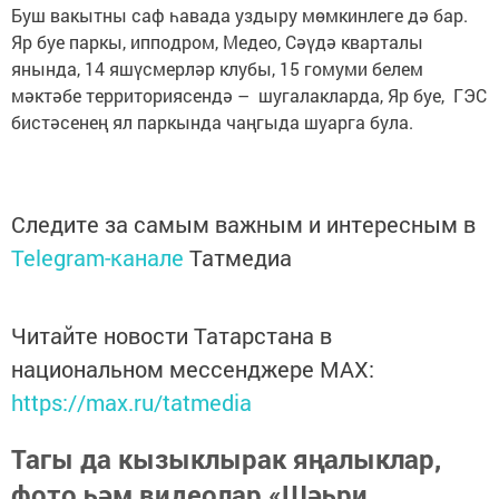
Буш вакытны саф һавада уздыру мөмкинлеге дә бар.
Яр буе паркы, ипподром, Медео, Сәүдә кварталы
янында, 14 яшүсмерләр клубы, 15 гомуми белем
мәктәбе территориясендә – шугалакларда, Яр буе, ГЭС
бистәсенең ял паркында чаңгыда шуарга була.
Следите за самым важным и интересным в
Telegram-канале
Татмедиа
Читайте новости Татарстана в
национальном мессенджере MАХ:
https://max.ru/tatmedia
Тагы да кызыклырак яңалыклар,
фото һәм видеолар «Шәһри