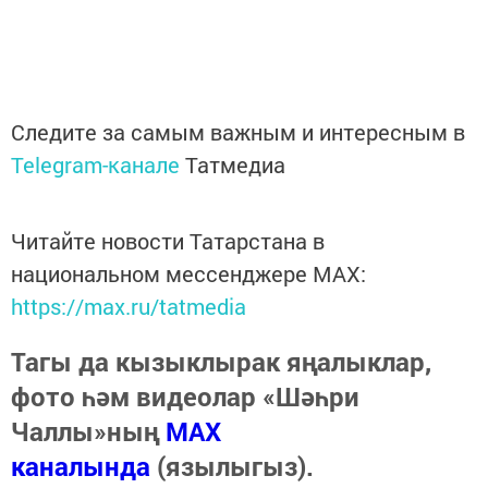
Следите за самым важным и интересным в
Telegram-канале
Татмедиа
Читайте новости Татарстана в
национальном мессенджере MАХ:
https://max.ru/tatmedia
Тагы да кызыклырак яңалыклар,
фото һәм видеолар «Шәһри
Чаллы»ның
MAX
каналында
(язылыгыз).