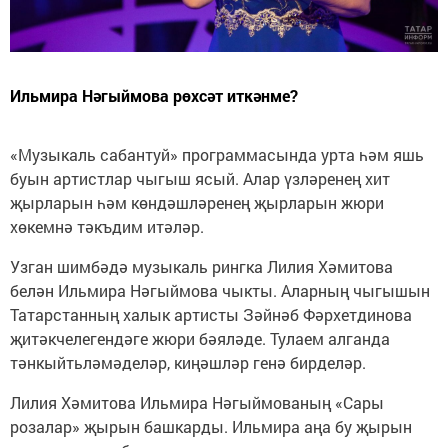
Ильмира Нәгыймова рөхсәт иткәнме?
«Музыкаль сабантуй» программасында урта һәм яшь
буын артистлар чыгыш ясый. Алар үзләренең хит
җырларын һәм көндәшләренең җырларын жюри
хөкемнә тәкъдим итәләр.
Узган шимбәдә музыкаль рингка Лилия Хәмитова
белән Ильмира Нәгыймова чыкты. Аларның чыгышын
Татарстанның халык артисты Зәйнәб Фәрхетдинова
җитәкчелегендәге жюри бәяләде. Тулаем алганда
тәнкыйтьләмәделәр, киңәшләр генә бирделәр.
Лилия Хәмитова Ильмира Нәгыймованың «Сары
розалар» җырын башкарды. Ильмира аңа бу җырын