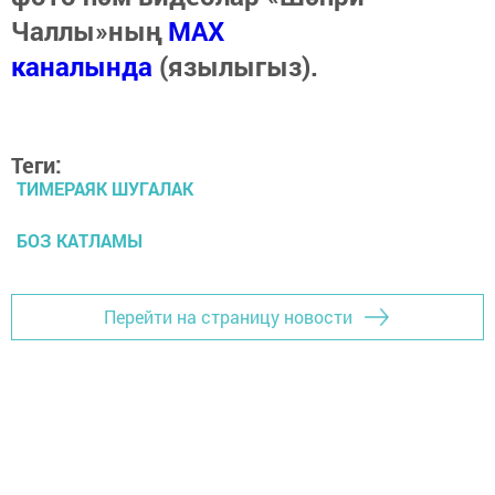
Чаллы»ның
MAX
каналында
(язылыгыз).
Теги:
ТИМЕРАЯК ШУГАЛАК
БОЗ КАТЛАМЫ
Перейти на страницу новости