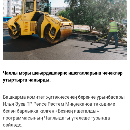
Чаллы мэры шәһәрдәшләрне ишегалларына чәчәкләр
утыртырга чакырды.
Башкарма комитет җитәкчесенең беренче урынбасары
Илья Зуев ТР Рәисе Рөстәм Миңнеханов тәкъдиме
белән барлыкка килгән «Безнең ишегалды»
программасының Чаллыдагы үтәлеше турында
сөйләде.