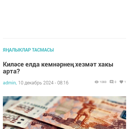
ЯҢАЛЫКЛАР ТАСМАСЫ
Киләсе елда кемнәрнең хезмәт хакы
арта?
admin,
10 декабрь 2024 - 08:16
1083
0
1