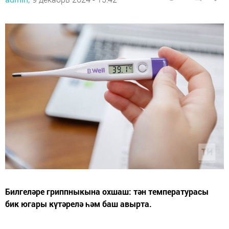
Билгеләре гриппныкына охшаш: тән температурасы
бик югары күтәрелә һәм баш авырта.