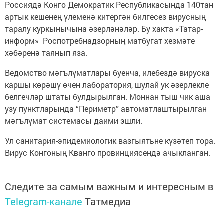
Россиядә Конго Демократик Республикасында 140тан
артык кешенең үлеменә китергән билгесез вирусның
таралу куркынычына әзерләнәләр. Бу хакта «Татар-
информ» Роспотребнадзорның матбугат хезмәте
хәбәренә таянып яза.
Ведомство мәгълүматлары буенча, илебездә вируска
каршы көрәшү өчен лаборатория, шулай ук әзерлекле
белгечләр штаты булдырылган. Моннан тыш чик аша
узу пунктларында “Периметр” автоматлаштырылган
мәгълүмат системасы даими эшли.
Ул санитария-эпидемиологик вазгыятьне күзәтеп тора.
Вирус Конгоның Кванго провинциясендә ачыкланган.
Следите за самым важным и интересным в
Telegram-канале
Татмедиа