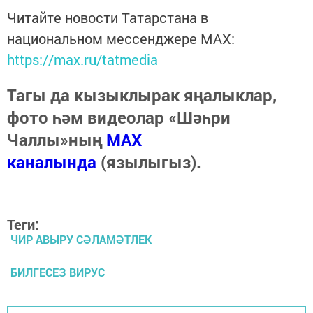
Читайте новости Татарстана в
национальном мессенджере MАХ:
https://max.ru/tatmedia
Тагы да кызыклырак яңалыклар,
фото һәм видеолар «Шәһри
Чаллы»ның
MAX
каналында
(язылыгыз).
Теги:
ЧИР АВЫРУ СӘЛАМӘТЛЕК
БИЛГЕСЕЗ ВИРУС