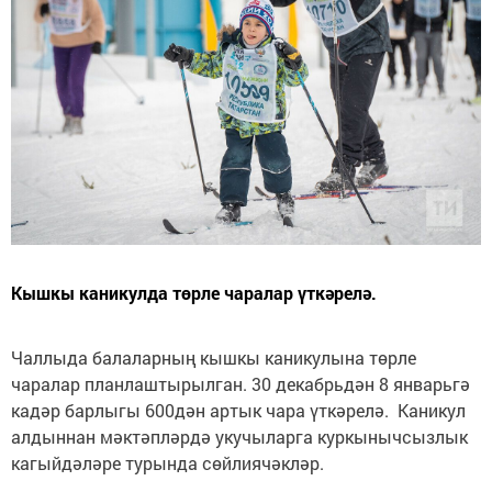
Кышкы каникулда төрле чаралар үткәрелә.
Чаллыда балаларның кышкы каникулына төрле
чаралар планлаштырылган. 30 декабрьдән 8 январьгә
кадәр барлыгы 600дән артык чара үткәрелә. Каникул
алдыннан мәктәпләрдә укучыларга куркынычсызлык
кагыйдәләре турында сөйлиячәкләр.