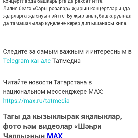
концертларда башкарырга да рөхсәт итте.
Лилия безгә «Сары розалар» җырын концертларында
җырларга җыенуын әйтте. Бу җыр аның башкаруында
да тамашачылар күңеленә керер дип ышанасы килә.
Следите за самым важным и интересным в
Telegram-канале
Татмедиа
Читайте новости Татарстана в
национальном мессенджере MАХ:
https://max.ru/tatmedia
Тагы да кызыклырак яңалыклар,
фото һәм видеолар «Шәһри
Чаллы»ның
MAX