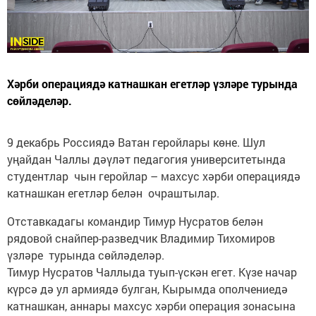
Хәрби операциядә катнашкан егетләр үзләре турында
сөйләделәр.
9 декабрь Россиядә Ватан геройлары көне. Шул
уңайдан Чаллы дәүләт педагогия университетында
студентлар чын геройлар – махсус хәрби операциядә
катнашкан егетләр белән очраштылар.
Отставкадагы командир Тимур Нусратов белән
рядовой снайпер-разведчик Владимир Тихомиров
үзләре турында сөйләделәр.
Тимур Нусратов Чаллыда туып-үскән егет. Күзе начар
күрсә дә ул армиядә булган, Кырымда ополчениедә
катнашкан, аннары махсус хәрби операция зонасына