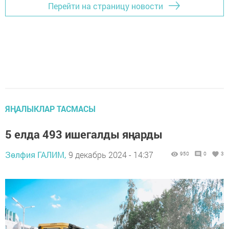
Перейти на страницу новости
ЯҢАЛЫКЛАР ТАСМАСЫ
5 елда 493 ишегалды яңарды
Зөлфия ГАЛИМ,
9 декабрь 2024 - 14:37
950
0
3