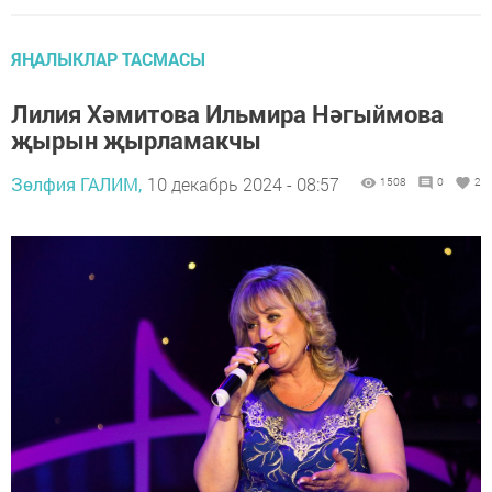
ЯҢАЛЫКЛАР ТАСМАСЫ
Лилия Хәмитова Ильмира Нәгыймова
җырын җырламакчы
Зөлфия ГАЛИМ,
10 декабрь 2024 - 08:57
1508
0
2