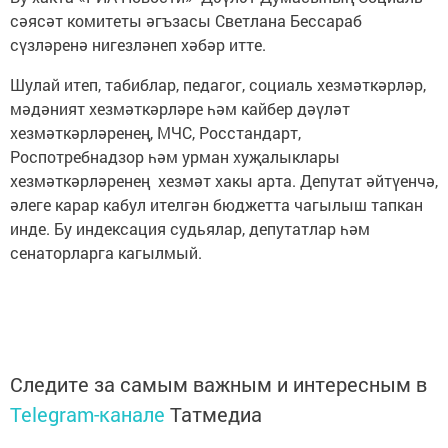
сәясәт комитеты әгъзасы Светлана Бессараб
сүзләренә нигезләнеп хәбәр итте.
Шулай итеп, табиблар, педагог, социаль хезмәткәрләр,
мәдәният хезмәткәрләре һәм кайбер дәүләт
хезмәткәрләренең, МЧС, Росстандарт,
Роспотребнадзор һәм урман хуҗалыклары
хезмәткәрләренең хезмәт хакы арта. Депутат әйтүенчә,
әлеге карар кабул ителгән бюджетта чагылыш тапкан
инде. Бу индексация судьялар, депутатлар һәм
сенаторларга кагылмый.
Следите за самым важным и интересным в
Telegram-канале
Татмедиа