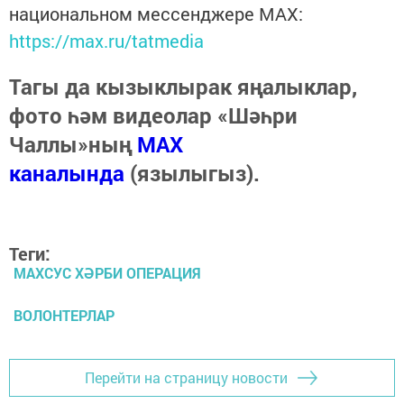
национальном мессенджере MАХ:
https://max.ru/tatmedia
Тагы да кызыклырак яңалыклар,
фото һәм видеолар «Шәһри
Чаллы»ның
MAX
каналында
(язылыгыз).
Теги:
МАХСУС ХӘРБИ ОПЕРАЦИЯ
ВОЛОНТЕРЛАР
Перейти на страницу новости