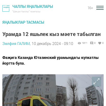
ЧАЛЛЫ ЯҢАЛЫКЛАРЫ
16+
"Шәһри Чаллы" газетасы
ЯҢАЛЫКЛАР ТАСМАСЫ
Урамда 12 яшьлек кыз мәете табылган
Зөлфия ГАЛИМ,
10 декабрь 2024 - 09:10
1811
0
0
Фаҗига Казанда Ютазинский урамындагы күпкатлы
йортта була.