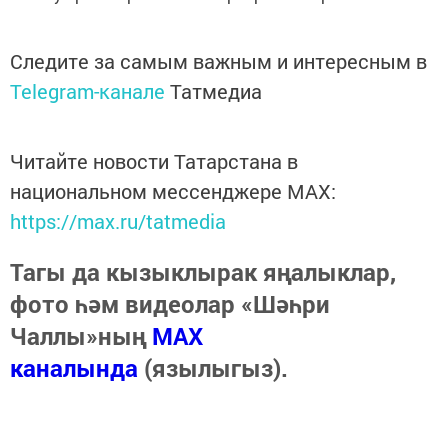
Следите за самым важным и интересным в
Telegram-канале
Татмедиа
Читайте новости Татарстана в
национальном мессенджере MАХ:
https://max.ru/tatmedia
Тагы да кызыклырак яңалыклар,
фото һәм видеолар «Шәһри
Чаллы»ның
MAX
каналында
(язылыгыз).