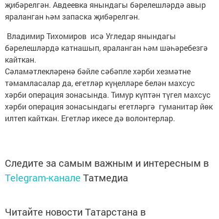
җибәрелгән. Авдеевка янындагы бәрелешләрдә авыр
яраланган һәм запаска җибәрелгән.
Владимир Тихомиров исә Угледар янындагы
бәрелешләрдә катнашып, яраланган һәм шәһәребезгә
кайткан.
Сәламәтлекләренә бәйле сәбәпле хәрби хезмәтне
тәмамласалар да, егетләр күңелләре белән махсус
хәрби операция зонасында. Тимур күптән түгел махсус
хәрби операция зонасындагы егетләргә гуманитар йөк
илтеп кайткан. Егетләр икесе дә волонтерлар.
Следите за самым важным и интересным в
Telegram-канале
Татмедиа
Читайте новости Татарстана в