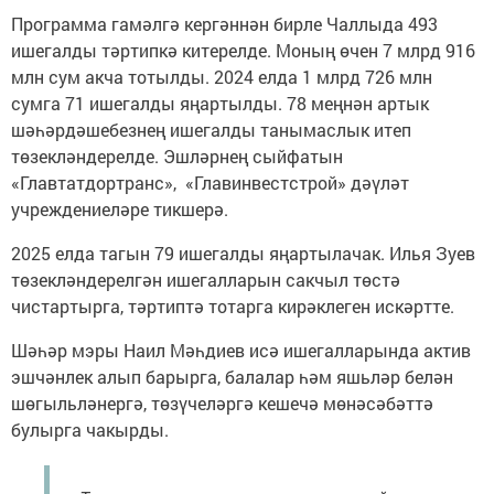
Программа гамәлгә кергәннән бирле Чаллыда 493
ишегалды тәртипкә китерелде. Моның өчен 7 млрд 916
млн сум акча тотылды. 2024 елда 1 млрд 726 млн
сумга 71 ишегалды яңартылды. 78 меңнән артык
шәһәрдәшебезнең ишегалды танымаслык итеп
төзекләндерелде. Эшләрнең сыйфатын
«Главтатдортранс», «Главинвестстрой» дәүләт
учреждениеләре тикшерә.
2025 елда тагын 79 ишегалды яңартылачак. Илья Зуев
төзекләндерелгән ишегалларын сакчыл төстә
чистартырга, тәртиптә тотарга кирәклеген искәртте.
Шәһәр мэры Наил Мәһдиев исә ишегалларында актив
эшчәнлек алып барырга, балалар һәм яшьләр белән
шөгыльләнергә, төзүчеләргә кешечә мөнәсәбәттә
булырга чакырды.