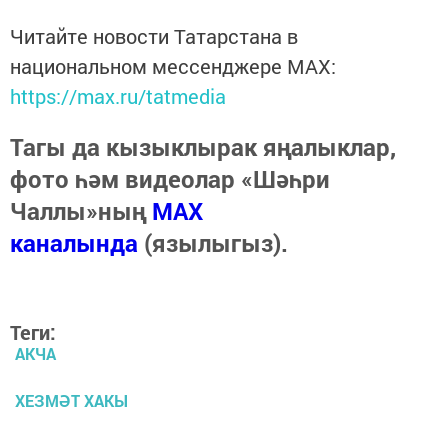
Читайте новости Татарстана в
национальном мессенджере MАХ:
https://max.ru/tatmedia
Тагы да кызыклырак яңалыклар,
фото һәм видеолар «Шәһри
Чаллы»ның
MAX
каналында
(язылыгыз).
Теги:
АКЧА
ХЕЗМӘТ ХАКЫ