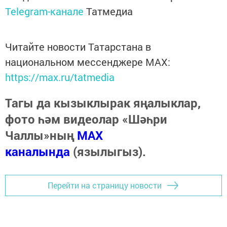
Telegram-канале
Татмедиа
Читайте новости Татарстана в
национальном мессенджере MАХ:
https://max.ru/tatmedia
Тагы да кызыклырак яңалыклар,
фото һәм видеолар «Шәһри
Чаллы»ның
MAX
каналында
(язылыгыз).
Перейти на страницу новости