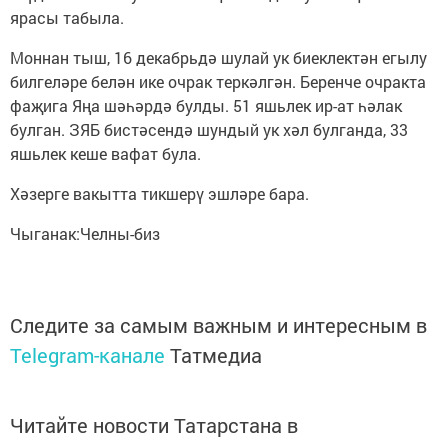
ярасы табыла.
Моннан тыш, 16 декабрьдә шулай ук биеклектән егылу
билгеләре белән ике очрак теркәлгән. Беренче очракта
фаҗига Яңа шәһәрдә булды. 51 яшьлек ир-ат һәлак
булган. ЗЯБ бистәсендә шундый ук хәл булганда, 33
яшьлек кеше вафат була.
Хәзерге вакытта тикшерү эшләре бара.
Чыганак:Челны-биз
Следите за самым важным и интересным в
Telegram-канале
Татмедиа
Читайте новости Татарстана в