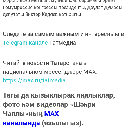
мэры Илсур Метшин, муниципаль берәмлекләрнең
Гомумроссия конгрессы президенты, Дәүләт Думасы
депутаты Виктор Кидяев катнашты.
Следите за самым важным и интересным в
Telegram-канале
Татмедиа
Читайте новости Татарстана в
национальном мессенджере MАХ:
https://max.ru/tatmedia
Тагы да кызыклырак яңалыклар,
фото һәм видеолар «Шәһри
Чаллы»ның
MAX
каналында
(язылыгыз).