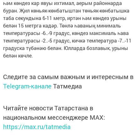
һәм көндез кар явуы ихтимал, аерым районнарда
буран. Җил көньяк-көнбатыштан төньяк-көнбатышка
таба секундына 6-11 метр, иртән һәм көндез урыны
белән 15 метрга кадәр. Төнлә һаваның минималь
температурасы -6..-9 градус, көндез максималь һава
температурасы -2..-5 градус, кичкә температура -7..-11
градуска түбәнәю белән. Юлларда бозлавык, урыны
белән көчле.
Следите за самым важным и интересным в
Telegram-канале
Татмедиа
Читайте новости Татарстана в
национальном мессенджере MАХ:
https://max.ru/tatmedia