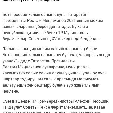
Бөтенроссия халык санын алуны Татарстан
Президенты Рөстәм Миңнеханов 2021 елның мөһим
вакыйгаларының берсе дип атады. Бу хакта
республика җитәкчесе бүген ТР Муниципаль
берәмлекләр Советының XV съездында белдерде.
"Киләсе елның иң мөһим вакыйгаларының берсе-
Бөтенроссия халык санын алу булачак, ул апрель аенда
узачак", - диде Татарстан Президенты.
Рөстәм Миңнеханов сүзләренчә, муниципаль
хакимияткә халык санын алуны уңышлы уздыру өчен
шартлар тудыру һәм халык арасында мәгълүмат-
аңлату эшләрен оештыру буенча зур җаваплылык
йөкләнә.
Съезд эшендә ТР Премьер-министры Алексей Песошин,
ТР Дәүләт Советы Рәисе Фәрит Мөхәммәтшин, Казан