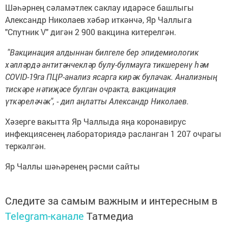
Шәһәрнең сәламәтлек саклау идарәсе башлыгы
Александр Николаев хәбәр иткәнчә, Яр Чаллыга
"Спутник V" дигән 2 900 вакцина китерелгән.
"Вакцинация алдыннан билгеле бер эпидемиологик
хәлләрдә антитәнчекләр булу-булмауга тикшеренү һәм
COVID-19га ПЦР-анализ ясарга кирәк булачак. Анализның
тискәре нәтиҗәсе булган очракта, вакцинация
үткәреләчәк", - дип аңлатты Александр Николаев.
Хәзерге вакытта Яр Чаллыда яңа коронавирус
инфекциясенең лабораториядә расланган 1 207 очрагы
теркәлгән.
Яр Чаллы шәһәренең рәсми сайты
Следите за самым важным и интересным в
Telegram-канале
Татмедиа