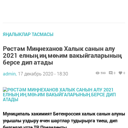
ЯҢАЛЫКЛАР ТАСМАСЫ
Рөстәм Миңнеханов Халык санын алу
2021 елның иң мөһим вакыйгаларының
берсе дип атады
admin,
17 декабрь 2020 - 18:30
599
0
0
Муниципаль хакимият Бөтенроссия халык санын алуны
уңышлы уздыру өчен шартлар тудырырга тиеш, дип
билгеләп үтте ТР Президенты.