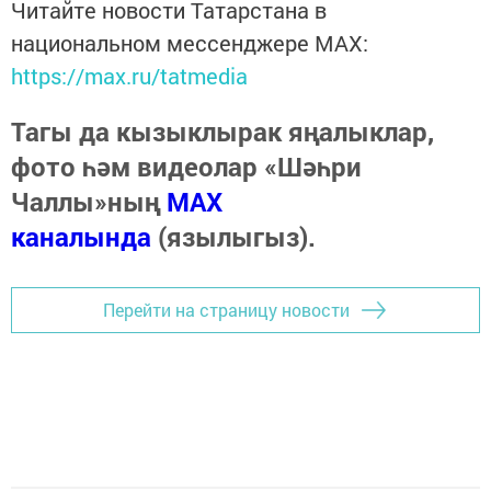
Читайте новости Татарстана в
национальном мессенджере MАХ:
https://max.ru/tatmedia
Тагы да кызыклырак яңалыклар,
фото һәм видеолар «Шәһри
Чаллы»ның
MAX
каналында
(язылыгыз).
Перейти на страницу новости