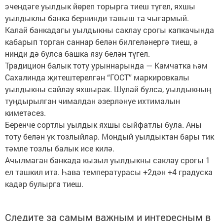
эчендәге уылдык йөреп торырга тиеш түгел, яхшы
уылдыклы банка бернинди тавыш та чыгармый.
Калай банкадагы уылдыкны саклау срогы капкачында
кабарып торган саннар белән билгеләнергә тиеш, ә
нинди дә булса башка язу белән түгел.
Традицион балык тоту урыннарында — Камчатка һәм
Сахалинда җитештерелгән “ГОСТ” маркировкалы
уылдыкны сайлау яхшырак. Шулай булса, уылдыкның
туңдырылган чималдан әзерләнүе ихтималын
киметәсез.
Беренче сортлы уылдык яхшы сыйфатлы була. Аны
тоту белән үк тозлыйлар. Мондый уылдыктан бары тик
тәмле тозлы балык исе килә.
Ачылмаган банкада кызыл уылдыкны саклау срогы 1
ел тәшкил итә. Һава температурасы +2дән +4 градуска
кадәр булырга тиеш.
Следите за самым важным и интересным в