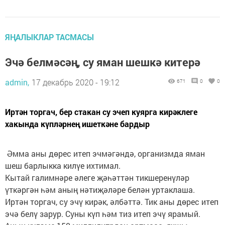
ЯҢАЛЫКЛАР ТАСМАСЫ
Эчә белмәсәң, су яман шешкә китерә
admin,
17 декабрь 2020 - 19:12
671
0
0
Иртән торгач, бер стакан су эчеп куярга кирәклеге
хакында күпләрнең ишеткәне бардыр
Әмма аны дөрес итеп эчмәгәндә, организмда яман
шеш барлыкка килүе ихтимал.
Кытай галимнәре әлеге җәһәттән тикшеренүләр
үткәргән һәм аның нәтиҗәләре белән уртаклаша.
Иртән торгач, су эчү кирәк, әлбәттә. Тик аны дөрес итеп
эчә белү зарур. Суны күп һәм тиз итеп эчү ярамый.