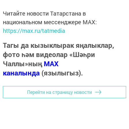
Читайте новости Татарстана в
национальном мессенджере MАХ:
https://max.ru/tatmedia
Тагы да кызыклырак яңалыклар,
фото һәм видеолар «Шәһри
Чаллы»ның
MAX
каналында
(язылыгыз).
Перейти на страницу новости