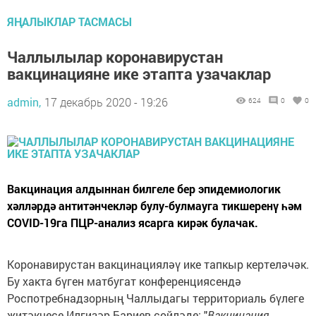
ЯҢАЛЫКЛАР ТАСМАСЫ
Чаллылылар коронавирустан
вакцинацияне ике этапта узачаклар
admin,
17 декабрь 2020 - 19:26
624
0
0
Вакцинация алдыннан билгеле бер эпидемиологик
хәлләрдә антитәнчекләр булу-булмауга тикшеренү һәм
COVID-19га ПЦР-анализ ясарга кирәк булачак.
Коронавирустан вакцинацияләү ике тапкыр кертеләчәк.
Бу хакта бүген матбугат конференциясендә
Роспотребнадзорның Чаллыдагы территориаль бүлеге
җитәкчесе Илгизәр Бариев сөйләде: "
Вакцинация