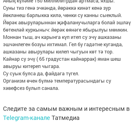
Аның күләме 150 миллилитрдан артмаса, яхшы.
Суны тиз генә эчкәндә, йөрәккә кинәт кенә зур
йөкләнеш барлыкка килә, чөнки су канны сыеклый.
Йөрәк авыруларыннан җәфаланучыларга болай эшләү
бөтенләй куркыныч: йөрәк өянәге ябырылуы мөмкин.
Моннан тыш, ач карынга күп итеп су эчү ашказаны
эшчәнлеген бозуы ихтимал. Гел бу гадәтне куганда,
ашказаны авырулары килеп чыгуын көт тә тор.
Кайнар су эчү ( 65 градустан кайнаррак) яман шеш
авыруы китереп чыгара.
Су суык булса да, файдага түгел.
Организм өчен бүлмә температурасындагы су
хәвефсез булып санала.
Следите за самым важным и интересным в
Telegram-канале
Татмедиа