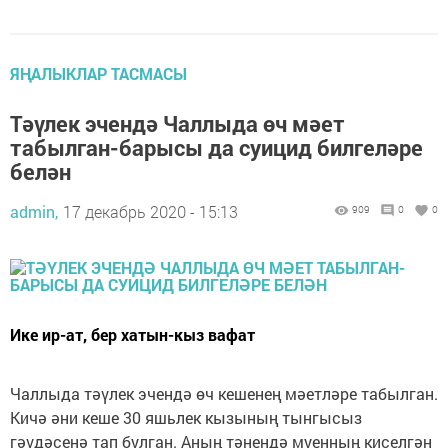
ЯҢАЛЫКЛАР ТАСМАСЫ
Тәүлек эчендә Чаллыда өч мәет
табылган-барысы да суицид билгеләре
белән
admin,
17 декабрь 2020 - 15:13
909
0
0
Ике ир-ат, бер хатын-кыз вафат
Чаллыда тәүлек эчендә өч кешенең мәетләре табылган.
Кичә әни кеше 30 яшьлек кызының тынгысыз
гәүдәсенә тап булган. Аның тәнендә муенның киселгән