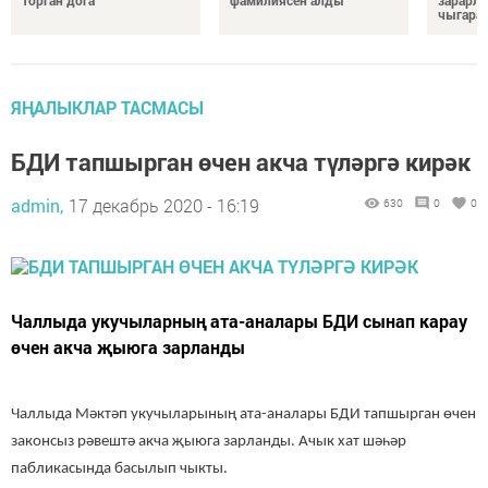
чыгара
ЯҢАЛЫКЛАР ТАСМАСЫ
БДИ тапшырган өчен акча түләргә кирәк
admin,
17 декабрь 2020 - 16:19
630
0
0
Чаллыда укучыларның ата-аналары БДИ сынап карау
өчен акча җыюга зарланды
Чаллыда Мәктәп укучыларының ата-аналары БДИ тапшырган өчен
законсыз рәвештә акча җыюга зарланды. Ачык хат шәһәр
пабликасында басылып чыкты.