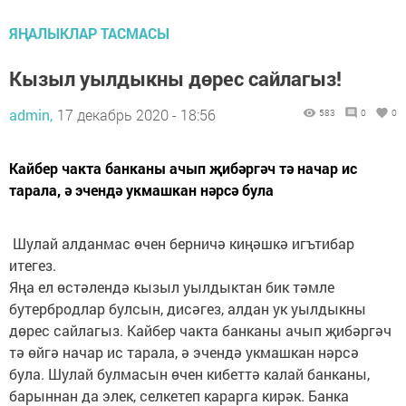
ЯҢАЛЫКЛАР ТАСМАСЫ
Кызыл уылдыкны дөрес сайлагыз!
admin,
17 декабрь 2020 - 18:56
583
0
0
Кайбер чакта банканы ачып җибәргәч тә начар ис
тарала, ә эчендә укмашкан нәрсә була
Шулай алданмас өчен берничә киңәшкә игътибар
итегез.
Яңа ел өстәлендә кызыл уылдыктан бик тәмле
бутербродлар булсын, дисәгез, алдан ук уылдыкны
дөрес сайлагыз. Кайбер чакта банканы ачып җибәргәч
тә өйгә начар ис тарала, ә эчендә укмашкан нәрсә
була. Шулай булмасын өчен кибеттә калай банканы,
барыннан да элек, селкетеп карарга кирәк. Банка