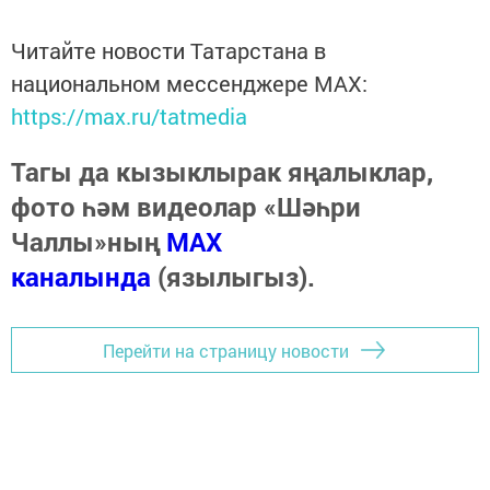
Читайте новости Татарстана в
национальном мессенджере MАХ:
https://max.ru/tatmedia
Тагы да кызыклырак яңалыклар,
фото һәм видеолар «Шәһри
Чаллы»ның
MAX
каналында
(язылыгыз).
Перейти на страницу новости