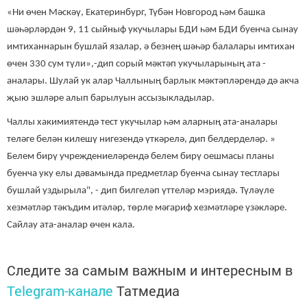
«Ни өчен Мәскәү, Екатеринбург, Түбән Новгород һәм башка
шәһәрләрдән 9, 11 сыйныф укучылары БДИ һәм БДИ буенча сынау
имтиханнарын бушлай язалар, ә безнең шәһәр балалары имтихан
өчен 330 сум түли»,-дип сорый мәктәп укучыларының ата -
аналары. Шулай ук алар Чаллының барлык мәктәпләрендә дә акча
җыю эшләре алып барылуын ассызыкладылар.
Чаллы хакимиятендә тест укучылар һәм аларның ата-аналары
теләге белән килешү нигезендә үткәрелә, дип белдерделәр. »
Белем бирү учреждениеләрендә белем бирү оешмасы планы
буенча уку елы дәвамында предметлар буенча сынау тестлары
бушлай уздырыла", - дип билгеләп үттеләр мэриядә. Түләүле
хезмәтләр тәкъдим итәләр, төрле мәгариф хезмәтләре үзәкләре.
Сайлау ата-аналар өчен кала.
Следите за самым важным и интересным в
Telegram-канале
Татмедиа