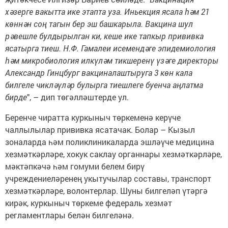
хәзерге вакытта ике этапта уза. Иньекция ясала һәм 21
көннән соң тагын бер эш башкарыла. Вакцина шул
рәвешле булдырылган ки, кеше ике тапкыр прививка
ясатырга тиеш. Н.Ф. Гамалеи исемендәге эпидемиология
һәм микробиология илкүләм тикшеренү үзәге директоры
Александр Гинцбург вакциналаштыруга 3 көн кала
билгеле чикләүләр булырга тиешлеге буенча аңлатма
бирде
", – дип төгәлләштерде ул.
Беренче чиратта куркыныч төркеменә керүче
чаллылылар прививка ясатачак. Болар – Кызыл
зоналарда һәм поликлиникаларда эшләүче медицина
хезмәткәрләре, хокук саклау органнары хезмәткәрләре,
мәктәпкәчә һәм гомуми белем бирү
учреждениеләренең укытучылар составы, транспорт
хезмәткәрләре, волонтерлар. Шуны билгеләп үтәргә
кирәк, куркыныч төркеме федераль хезмәт
регламентлары белән билгеләнә.