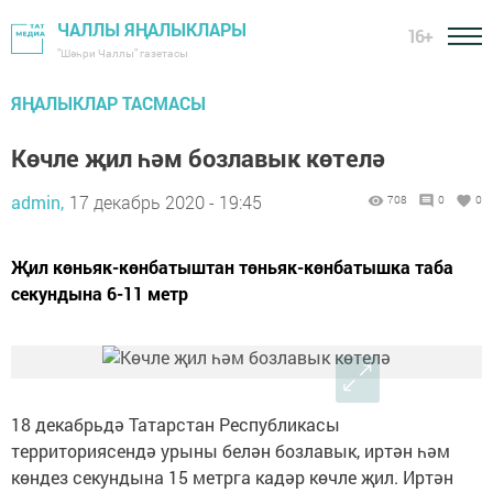
ЧАЛЛЫ ЯҢАЛЫКЛАРЫ
16+
"Шәһри Чаллы" газетасы
ЯҢАЛЫКЛАР ТАСМАСЫ
Көчле җил һәм бозлавык көтелә
admin,
17 декабрь 2020 - 19:45
708
0
0
Җил көньяк-көнбатыштан төньяк-көнбатышка таба
секундына 6-11 метр
18 декабрьдә Татарстан Республикасы
территориясендә урыны белән бозлавык, иртән һәм
көндез секундына 15 метрга кадәр көчле җил. Иртән