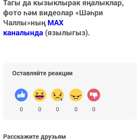
Тагы да кызыклырак яңалыклар,
фото һәм видеолар «Шәһри
Чаллы»ның
MAX
каналында
(язылыгыз).
Оставляйте реакции
0
0
0
0
0
Расскажите друзьям