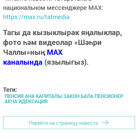
национальном мессенджере MАХ:
https://max.ru/tatmedia
Тагы да кызыклырак яңалыклар,
фото һәм видеолар «Шәһри
Чаллы»ның
MAX
каналында
(язылыгыз).
Теги:
ПЕНСИЯ АНА КАПИТАЛЫ ЗАКОН БАЛА ПЕНСИОНЕР
АКЧА ИДЕКСАЦИЯ
Перейти на страницу новости