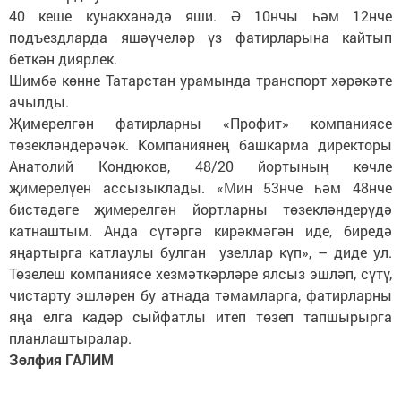
40 кеше кунакханәдә яши. Ә 10нчы һәм 12нче
подъездларда яшәүчеләр үз фатирларына кайтып
беткән диярлек.
Шимбә көнне Татарстан урамында транспорт хәрәкәте
ачылды.
Җимерелгән фатирларны «Профит» компаниясе
төзекләндерәчәк. Компаниянең башкарма директоры
Анатолий Кондюков, 48/20 йортының көчле
җимерелүен ассызыклады. «Мин 53нче һәм 48нче
бистәдәге җимерелгән йортларны төзекләндерүдә
катнаштым. Анда сүтәргә кирәкмәгән иде, биредә
яңартырга катлаулы булган узеллар күп», – диде ул.
Төзелеш компаниясе хезмәткәрләре ялсыз эшләп, сүтү,
чистарту эшләрен бу атнада тәмамларга, фатирларны
яңа елга кадәр сыйфатлы итеп төзеп тапшырырга
планлаштыралар.
Зөлфия ГАЛИМ