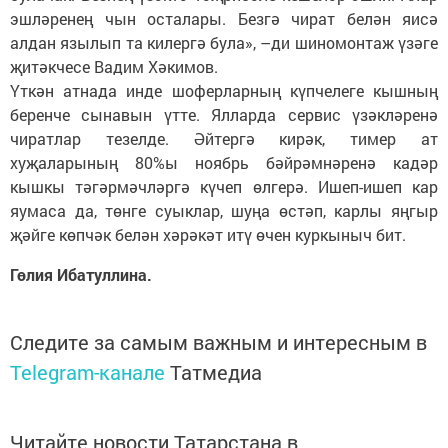
эшләренең чын осталары. Безгә чират белән яисә
алдан язылып та килергә була», –ди шиномонтаж үзәге
җитәкчесе Вадим Хәкимов.
Үткән атнада инде шоферларның күпчелеге кышның
беренче сынавын үтте. Ялларда сервис үзәкләренә
чиратлар тезелде. Әйтергә кирәк, тимер ат
хуҗаларының 80%ы ноябрь бәйрәмнәренә кадәр
кышкы тәгәрмәчләргә күчеп өлгерә. Ишеп-ишеп кар
яумаса да, төнге суыклар, шуңа өстәп, карлы яңгыр
җәйге көпчәк белән хәрәкәт итү өчен куркыныч бит.
Гөлия Ибатуллина.
Следите за самым важным и интересным в
Telegram-канале
Татмедиа
Читайте новости Татарстана в