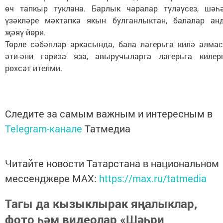
өч тапкыр туклана. Барлык чаралар түләүсез, шәһ
үзәкләре мәктәпкә якын булганлыктан, балалар ан
җәяү йөри.
Төрле сәбәпләр аркасында, бала лагерьга килә алмас
әти-әни гариза яза, авыручыларга лагерьга килер
рөхсәт ителми.
Следите за самым важным и интересным в
Telegram-канале
Татмедиа
Читайте новости Татарстана в национальном
мессенджере MАХ:
https://max.ru/tatmedia
Тагы да кызыклырак яңалыклар,
фото һәм видеолар «Шәһри