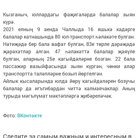
Кызганыч, юллардагы фаҗигаләрдә балалар зыян
күрә.
2021 елның 9 аенда Чаллыда 16 яшькә кадәрге
балалар катнашында 80 юл-транспорт һәлакәте булган.
Нәтиҗәдә бер бала вафат булган, 83е төрле дәрәҗәдә
җәрәхәтләр алган. 47 һәлакәттә балалар җәяүле
булган, аларның 25е кагыйдәләрне бозган. 22 бала
пассажир вазыйфасында зыян күргән, чөнки алар
транспортта таләпләрне бозып йөртелгән.
Айлык кысаларында юлда йөрү кагыйдәләрен бозучы
балалар да игътибардан читтә калмаячаклар. Аның
турыда мәгълүмат мәктәпләргә җибәреләчәк.
Фото:
ВКонтакте
Следите за самым важным и интересным в