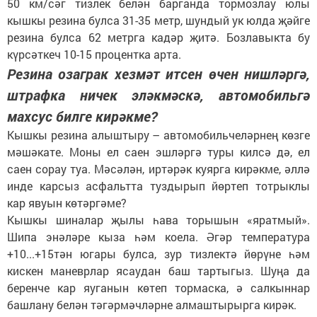
50 км/сәг тизлек белән барганда тормозлау юлы
кышкы резина булса 31-35 метр, шундый ук юлда җәйге
резина булса 62 метрга кадәр җитә. Бозлавыкта бу
күрсәткеч 10-15 процентка арта.
Резина озаграк хезмәт итсен өчен нишләргә,
штрафка ничек эләкмәскә, автомобильгә
махсус билге кирәкме?
Кышкы резина алыштыру – автомобильчеләрнең көзге
мәшәкате. Моны ел саен эшләргә туры килсә дә, ел
саен сорау туа. Мәсәлән, иртәрәк куярга кирәкме, әллә
инде карсыз асфальтта туздырып йөртеп тотрыклы
кар явуын көтәргәме?
Кышкы шиналар җылы һава торышын «яратмый».
Шипа энәләре кыза һәм коела. Әгәр температура
+10...+15тән югары булса, зур тизлектә йөрүне һәм
кискен маневрлар ясаудан баш тартыгыз. Шуңа да
беренче кар яуганын көтеп тормаска, ә салкыннар
башлану белән тәгәрмәчләрне алмаштырырга кирәк.