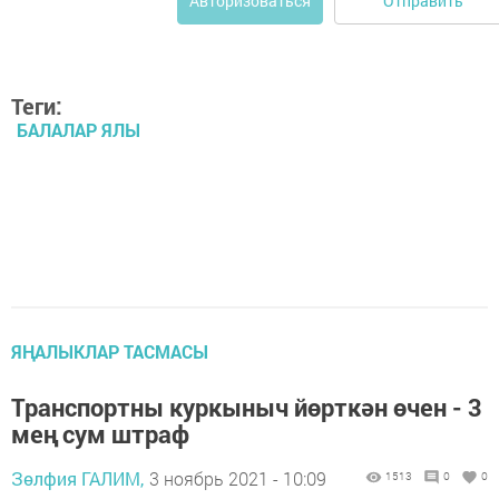
Отправить
Авторизоваться
Теги:
БАЛАЛАР ЯЛЫ
ЯҢАЛЫКЛАР ТАСМАСЫ
Транспортны куркыныч йөрткән өчен - 3
мең сум штраф
Зөлфия ГАЛИМ,
3 ноябрь 2021 - 10:09
1513
0
0