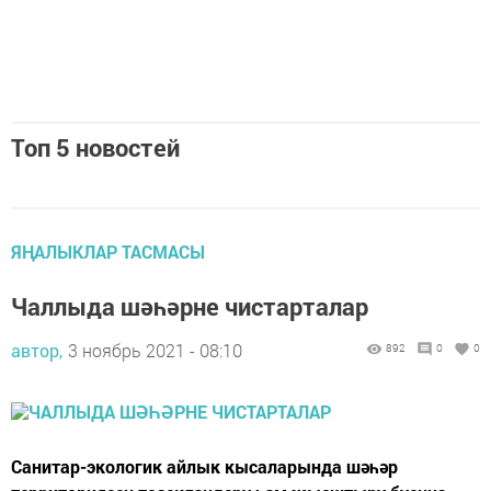
Топ 5 новостей
ЯҢАЛЫКЛАР ТАСМАСЫ
Чаллыда шәһәрне чистарталар
автор,
3 ноябрь 2021 - 08:10
892
0
0
Санитар-экологик айлык кысаларында шәһәр