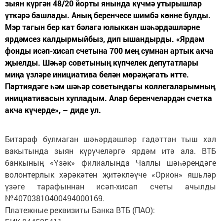
зыян күргән 48/20 йорты янында күчмә утырышлар
үткәрә башлады. Аның беренчесе шимбә көнне булды.
Мэр тагын бер кат бәлагә юлыккан шәһәрдәшләрне
ярдәмсез калдырмыйбыз, дип ышандырды. «Ярдәм
фонды исәп-хисап счетына 700 мең сумнан артык акча
җыелды. Шәһәр советының күпчелек депутатлары
миңа үзләре инициатива белән мөрәҗәгать итте.
Партиядәге һәм шәһәр советындагы коллегаларымның
инициативасын хупладым. Алар беренчеләрдән счетка
акча күчерде», – диде ул.
Битараф булмаган шәһәрдәшләр гадәттән тыш хәл
вакытында зыян күрүчеләргә ярдәм итә ала. ВТБ
банкының «Үзәк» филиалында Чаллы шәһәрендәге
волонтерлык хәрәкәтен җитәкләүче «Орион» яшьләр
үзәге тарафыннан исәп-хисап счеты ачылды
№40703810400494000169.
Платежные реквизиты Банка ВТБ (ПАО):