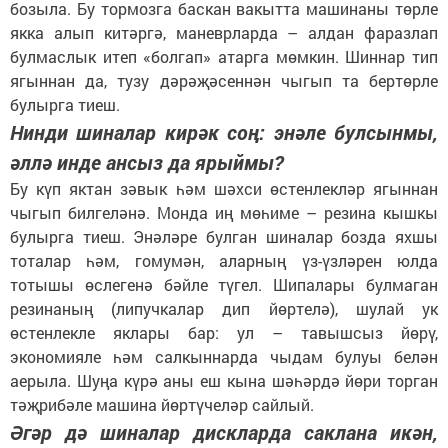
бозыла. Бу тормозга баскан вакытта машинаны төрле
якка алып китәргә, маневрларда – алдан фаразлап
булмаслык итеп «болгап» атарга мөмкин. Шиннар тип
ягыннан да, тузу дәрәҗәсеннән чыгып та бертөрле
булырга тиеш.
Нинди шиналар кирәк соң: энәле булсынмы,
әллә инде ансыз да ярыймы?
Бу күп яктан зәвык һәм шәхси өстенлекләр ягыннан
чыгып билгеләнә. Монда иң мөһиме – резина кышкы
булырга тиеш. Энәләре булган шиналар бозда яхшы
тоталар һәм, гомумән, аларның үз-үзләрен юлда
тотышы өслегенә бәйле түгел. Шипалары булмаган
резинаның (липучкалар дип йөртелә), шулай ук
өстенлекле яклары бар: ул – тавышсыз йөрү,
экономияле һәм салкыннарда чыдам булуы белән
аерыла. Шуңа күрә аны еш кына шәһәрдә йөри торган
тәҗрибәле машина йөртүчеләр сайлый.
Әгәр дә шиналар дискларда саклана икән,