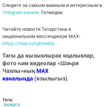
Следите за самым важным и интересным в
Telegram-канале
Татмедиа
Читайте новости Татарстана в
национальном мессенджере MАХ:
https://max.ru/tatmedia
Тагы да кызыклырак яңалыклар,
фото һәм видеолар «Шәһри
Чаллы»ның
MAX
каналында
(язылыгыз).
Теги:
ФАҖИГА