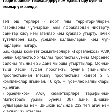
территориясен төзекләндерү һәм җыештыру буенча
өмәләр үткәрелде.
Төп эш төрләре - йорт яны территорияләрен,
газоннарны чүп-чардан һәм яфраклардан чистарту,
санитар кисү һәм агачлар һәм куаклар утырту, чәчәк
түтәлләрен казу, үсемлек калдыкларын һәм чүп-
чарларны чыгару.
Башкарма комитет хезмәткәрләре, «Горзеленхоз» ААҖ
белән берлектә, Яр Чаллы проспекты буенча Мерседес
салоны ягыннан 25 данә чыршы утырттылар. Моннан
тыш Хәсән Туфан проспекты буенча (Тынычлык
проспектыннан Мәскәү проспектына кадәр) 2, 3
комплекслар ягыннан. 16 куб. м. үсемлек калдыклары
җыелган.
«Горзеленхоз» ААҖ хезмәткәрләре тарафыннан
Магистраль урамы буенча 307 данә, Шишкин
бульварында һәм Шишкин юлында 232 төп агач һәм
куаклар утыртылды.