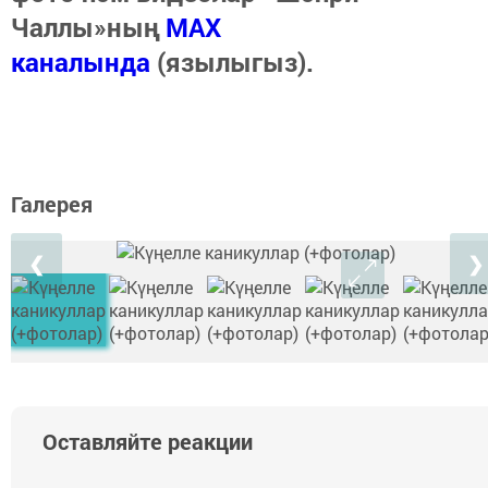
Чаллы»ның
MAX
каналында
(язылыгыз).
Галерея
❮
❯
Оставляйте реакции