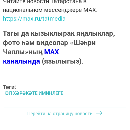
Читайте новости Татарстана в
национальном мессенджере MАХ:
https://max.ru/tatmedia
Тагы да кызыклырак яңалыклар,
фото һәм видеолар «Шәһри
Чаллы»ның
MAX
каналында
(язылыгыз).
Теги:
ЮЛ ХӘРӘКӘТЕ ИМИНЛЕГЕ
Перейти на страницу новости