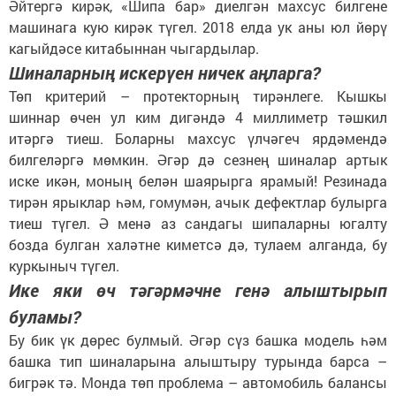
Әйтергә кирәк, «Шипа бар» диелгән махсус билгене
машинага кую кирәк түгел. 2018 елда ук аны юл йөрү
кагыйдәсе китабыннан чыгардылар.
Шиналарның искерүен ничек аңларга?
Төп критерий – протекторның тирәнлеге. Кышкы
шиннар өчен ул ким дигәндә 4 миллиметр тәшкил
итәргә тиеш. Боларны махсус үлчәгеч ярдәмендә
билгеләргә мөмкин. Әгәр дә сезнең шиналар артык
иске икән, моның белән шаярырга ярамый! Резинада
тирән ярыклар һәм, гомумән, ачык дефектлар булырга
тиеш түгел. Ә менә аз сандагы шипаларны югалту
бозда булган халәтне киметсә дә, тулаем алганда, бу
куркыныч түгел.
Ике яки өч тәгәрмәчне генә алыштырып
буламы?
Бу бик үк дөрес булмый. Әгәр сүз башка модель һәм
башка тип шиналарына алыштыру турында барса –
бигрәк тә. Монда төп проблема – автомобиль балансы