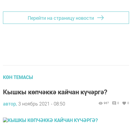
Перейти на страницу новости
КӨН ТЕМАСЫ
Кышкы көпчәккә кайчан күчәргә?
автор,
3 ноябрь 2021 - 08:50
967
0
0