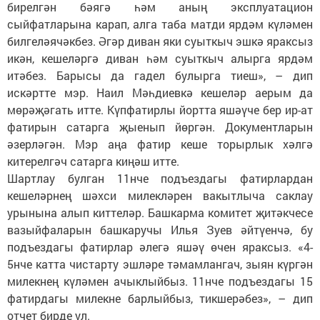
бирелгән бәягә һәм аның эксплуатацион
сыйфатларына карап, алга таба матди ярдәм күләмен
билгеләячәкбез. Әгәр диван яки суыткыч эшкә яраксыз
икән, кешеләргә диван һәм суыткыч алырга ярдәм
итәбез. Барысы да гадел булырга тиеш», – дип
искәртте мэр. Наил Мәһдиевкә кешеләр аерым да
мөрәҗәгать итте. Күпфатирлы йортта яшәүче бер ир-ат
фатирын сатарга җыенып йөргән. Документларын
әзерләгән. Мэр аңа фатир кеше торырлык хәлгә
китерелгәч сатарга киңәш итте.
Шартлау булган 11нче подъездагы фатирлардан
кешеләрнең шәхси милекләрен вакытлыча саклау
урынына алып киттеләр. Башкарма комитет җитәкчесе
вазыйфаларын башкаручы Илья Зуев әйтүенчә, бу
подъездагы фатирлар әлегә яшәү өчен яраксыз. «4-
5нче катта чистарту эшләре тәмамлангач, зыян күргән
милекнең күләмен ачыклыйбыз. 11нче подъездагы 15
фатирдагы милекне барлыйбыз, тикшерәбез», – дип
отчет бирде ул.