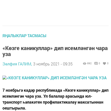
ЯҢАЛЫКЛАР ТАСМАСЫ
«Көзге каникуллар» дип исемләнгән чара
уза
Зөлфия ГАЛИМ,
3 ноябрь 2021 - 09:35
892
0
0
7 ноябрьгә кадәр республикада «Көзге каникуллар» дип
исемләнгән чара уза. Ул балалар арасында юл-
транспорт һәлакәтен профилактикалау максатыннан
оештырыла.