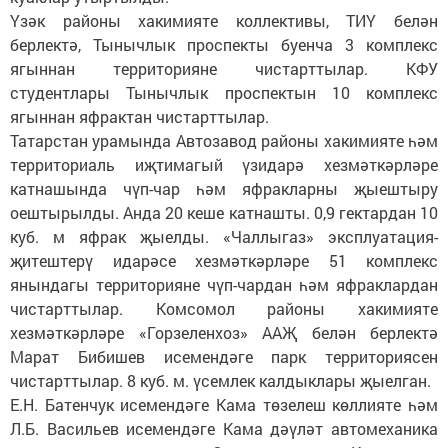
Үзәк районы хакимияте коллективы, ТИҮ белән
берлектә, Тынычлык проспекты буенча 3 комплекс
ягыннан территорияне чистарттылар. КФУ
студентлары Тынычлык проспектын 10 комплекс
ягыннан яфрактан чистарттылар.
Татарстан урамында Автозавод районы хакимияте һәм
территориаль иҗтимагый үзидарә хезмәткәрләре
катнашында чүп-чар һәм яфракларны җыештыру
оештырылды. Анда 20 кеше катнашты. 0,9 гектардан 10
куб. м яфрак җыелды. «Чаллыгаз» эксплуатация-
җитештерү идарәсе хезмәткәрләре 51 комплекс
янындагы территорияне чүп-чардан һәм яфраклардан
чистарттылар. Комсомол районы хакимияте
хезмәткәрләре «Горзеленхоз» ААҖ белән берлектә
Марат Бибишев исемендәге парк территориясен
чистарттылар. 8 куб. м. үсемлек калдыклары җыелган.
Е.Н. Батенчук исемендәге Кама төзелеш көллияте һәм
Л.Б. Васильев исемендәге Кама дәүләт автомеханика