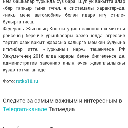
һәм башкалар турында сүз бара. Шул ук вакытта алар
«бер тапкыр гына түгел, ә системалы характер»да,
«нәкъ менә автомобиль белән идарә итү стиле»
булырга тиеш.
Федераль Җыенның Конституцион законнар комитеты
рәисенең беренче урынбасары хәзер юлда агрессив
тәртип озак вакыт җәзасыз калырга мөмкин булуына
игътибар итте. «Куркыныч йөрү» төшенчәсе РФ
Хөкүмәтенең 2016 елда карары белән билгеләнсә дә,
административ законнар аның өчен җаваплылыкны
күздә тотмаган иде.
Фото:
rotko10.ru
Следите за самым важным и интересным в
Telegram-канале
Татмедиа