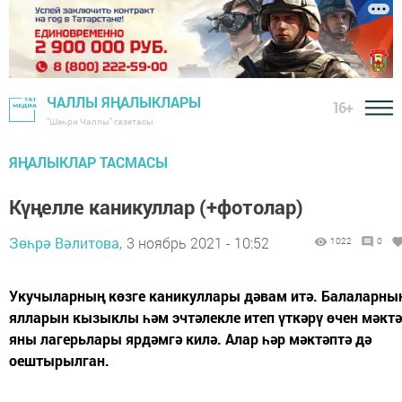
ЧАЛЛЫ ЯҢАЛЫКЛАРЫ
16+
"Шәһри Чаллы" газетасы
ЯҢАЛЫКЛАР ТАСМАСЫ
Күңелле каникуллар (+фотолар)
Зөһрә Вәлитова,
3 ноябрь 2021 - 10:52
1022
0
Укучыларның көзге каникуллары дәвам итә. Балаларны
ялларын кызыклы һәм эчтәлекле итеп үткәрү өчен мәкт
яны лагерьлары ярдәмгә килә. Алар һәр мәктәптә дә
оештырылган.