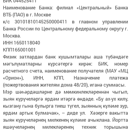
БИК 044525411
Наименование Банка: филиал «Центральный» Банка
ВТБ (ПАО) в г. Москве
к/с 30101810145250000411 в главном управлении
Банка России по Центральному федеральному округу г.
Москва.
ИНН 1650118040
КПП165001001
Физик затлардан банк кушымталары аша түбәндәге
мәгълүматларны күрсәтергә кирәк: БИК, номер
расчетного счета, наименование получателя (МАУ «МЦ
«Орион»), ИНН, КПП, Назначение платежа
(пожертвования жителям дома 48/20), иганә суммасы.
Мэр шәһәрдәшләрне дә мөмкинлекләреннән чыгып,
зыян күрүчеләргә ярдәм итәргә өндәде. «Бу ах-ух килү,
кызгану гына булырга тиеш түгел, зыянның күләме зур,
ярдәм артык булмачак», – диде ул. Хәзерге вакытта
зыян күрүчеләрнең милкенең күләме ачыклана. Йортта
яшәүчеләрнең милекләренең техник торышына