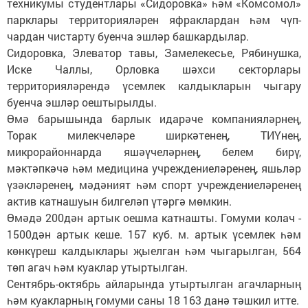
техникумы студентлары «Сидоровка» һәм «Комсомол»
парклары территорияләрен яфраклардан һәм чүп-
чардан чистарту буенча эшләр башкардылар.
Сидоровка, Элеватор тавы, Замелекесье, Рябинушка,
Иске Чаллы, Орловка шәхси секторлары
территорияләрендә үсемлек калдыкларын чыгару
буенча эшләр оештырылды.
Өмә барышында барлык идарәче компанияләрнең,
Торак милекчеләре ширкәтенең, ТИҮнең,
микрорайоннарда яшәүчеләрнең, белем бирү,
мәктәпкәчә һәм медицина учреждениеләренең, яшьләр
үзәкләренең, мәдәният һәм спорт учреждениеләренең
актив катнашуын билгеләп үтәргә мөмкин.
Өмәдә 200дән артык оешма катнашты. Гомуми колач -
1500дән артык кеше. 157 куб. м. артык үсемлек һәм
көнкүреш калдыклары җыелган һәм чыгарылган, 564
төп агач һәм куаклар утыртылган.
Сентябрь-октябрь айларында утыртылган агачларның
һәм куакларның гомуми саны 18 163 данә тәшкил итте.