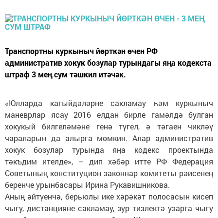
Транспортны куркыныч йөрткән өчен РФ
административ хокук бозулар турындагы яңа кодекста
штраф 3 мең сум тәшкил итәчәк.
«Юлларда кагыйдәләрне сакламау һәм куркыныч
маневрлар ясау 2016 елдан бирле гамәлдә булган
хокукый билгеләмәне генә түгел, ә тәгаен чикләү
чараларын да алырга мөмкин. Алар административ
хокук бозулар турында яңа кодекс проектында
тәкъдим ителде», – дип хәбәр итте РФ Федерация
Советының конституцион законнар комитеты рәисенең
беренче урынбасары Ирина Рукавишникова.
Аның әйтүенчә, берьюлы ике хәрәкәт полосасын кисеп
чыгу, дистанцияне сакламау, зур тизлектә узарга чыгу