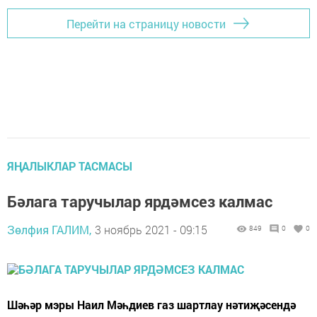
Перейти на страницу новости
ЯҢАЛЫКЛАР ТАСМАСЫ
Бәлага таручылар ярдәмсез калмас
Зөлфия ГАЛИМ,
3 ноябрь 2021 - 09:15
849
0
0
Шәһәр мэры Наил Мәһдиев газ шартлау нәтиҗәсендә