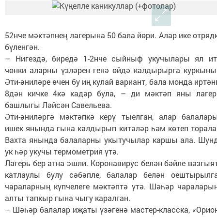
52нче мәктәпнең лагерына 50 бала йөри. Алар ике отряд
бүленгән.
– Нигездә, биредә 1-2нче сыйныф укучылары ял ит
чөнки аларны үзләрен генә өйдә калдырырга куркыны
Әти-әниләре өчен бу иң кулай вариант, бала монда иртән
8дән кичке 4кә кадәр була, – ди мәктәп яны лаге
башлыгы Ләйсән Савельева.
Әти-әниләргә мәктәпкә керү тыелган, алар балалар
ишек янында гына калдырып китәләр һәм көтеп торала
Вахта янында балаларны укытучылар каршы ала. Шун
ук һәр укучы термометрия үтә.
Лагерь бер атна эшли. Коронавирус белән бәйле вәзгыя
катлаулы булу сәбәпле, балалар белән оештырылг
чараларның күпчелеге мәктәптә үтә. Шәһәр чаралары
алты тапкыр гына чыгу каралган.
– Шәһәр балалар иҗаты үзәгенә мастер-класска, «Орио