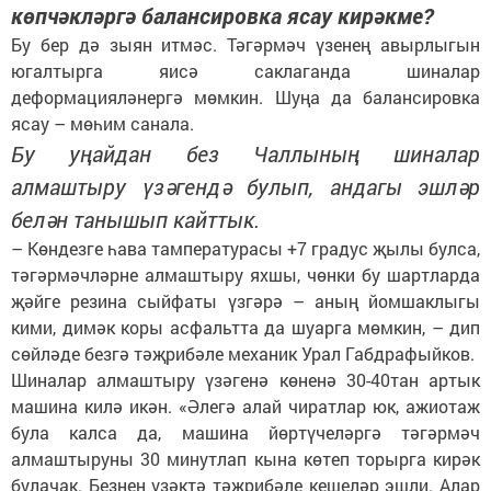
көпчәкләргә балансировка ясау кирәкме?
Бу бер дә зыян итмәс. Тәгәрмәч үзенең авырлыгын
югалтырга яисә саклаганда шиналар
деформацияләнергә мөмкин. Шуңа да балансировка
ясау – мөһим санала.
Бу уңайдан без Чаллының шиналар
алмаштыру үзәгендә булып, андагы эшләр
белән танышып кайттык.
– Көндезге һава тампературасы +7 градус җылы булса,
тәгәрмәчләрне алмаштыру яхшы, чөнки бу шартларда
җәйге резина сыйфаты үзгәрә – аның йомшаклыгы
кими, димәк коры асфальтта да шуарга мөмкин, – дип
сөйләде безгә тәҗрибәле механик Урал Габдрафыйков.
Шиналар алмаштыру үзәгенә көненә 30-40тан артык
машина килә икән. «Әлегә алай чиратлар юк, ажиотаж
була калса да, машина йөртүчеләргә тәгәрмәч
алмаштыруны 30 минутлап кына көтеп торырга кирәк
булачак. Безнең үзәктә тәҗрибәле кешеләр эшли. Алар