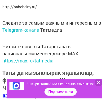
http://nabchelny.ru/
Следите за самым важным и интересным в
Telegram-канале
Татмедиа
Читайте новости Татарстана в
национальном мессенджере MАХ:
https://max.ru/tatmedia
Тагы да кызыклырак яңалыклар,
фото һәм видеолар «Шәһри
"Шәһри Чаллы" MAX каналына язылыгыз!
Чаллы»ның
MAX
Подписаться
каналында
(язылыгыз).