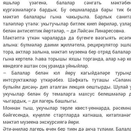
яшьләр үзәгенә, балалар сәнгать мәктәбе
күргәзмәләргә бардык. Бу оешмаларда бары тик б
мәктәп балалары гына чакырыла. Барлык санит
таләпләр үтәлә: укытучылар битлек киеп йөриләр, үзлә
белән антисептик йөртәләр, – ди Ләйсән Линаресовна.
Мәктәптә үткән чараларда да бүгенге вәзгыять исәп
алына: бүлмәләр даими җилләтелә, рециркулятор эшл
тора, актлар залына, мәктәп музеена бер отряд балала
гына кертелә. Һава торышы яхшы торганда, алар һәр к
көндезге аштан соң урамда уйныйлар.
– Балалар белән юл йөрү кагыйдәләре турын
интсруктажлар үткәрәбез. Шәфкать туташы «Сәлам
булыйм дисәң» дип аталган лекция оештырды. Шулай 
укучылар белән бу темаларга махсус белешмәләр 
чыгардык, – ди лагерь башлыгы.
Моннан тыш, укучылар төрле квест-уеннарда, рәсемн
бәйгесендә, күңелле стартларда катнаша, китапханәг
мәктәп музеена экскурсиягә йөри.
Әти-әниләр лагерь өчен бер тиен дә акча түләми. Балал