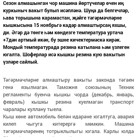
Сезон алмашынган чор машина йөртүчеләр өчен иң
куркыныч вакыт булып исәпләнә. Шуңа да белгечләр,
һава торышына карамастан, җәйге тәгәрмәчләрне
кышкысына 15 ноябрьгә кадәр алмаштырсаң яхшы,
ди. Әгәр дә төнге һәм көндезге температура уртача
+7дән артмый икән, бу эшне кичектермәскә кирәк.
Мондый температурада резина катылана һәм үзлеген
югалта. Шоферлар исә кышкы резина кую вакытын
үзләре сайлый.
Тәгәрмәчләрне алмаштыру вакыты законда тәгаен
генә язылмаган. Таможня союзының Техник
регламенты буенча кышкы чорда (декабрь, январь,
февраль) кышкы резина куелмаган транспорт
чаралары куллану тыела.
Кыш көне автомобиль белән идарәне югалтуга, авария
килеп чыгуга китерергә мөмкин. Машина
тәгәрмәчләренең тотрыклылыгы югала. Карлы юлда