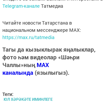
Telegram-канале
Татмедиа
Читайте новости Татарстана в
национальном мессенджере MАХ:
https://max.ru/tatmedia
Тагы да кызыклырак яңалыклар,
фото һәм видеолар «Шәһри
Чаллы»ның
MAX
каналында
(язылыгыз).
Теги:
ЮЛ ХӘРӘКӘТЕ ИМИНЛЕГЕ