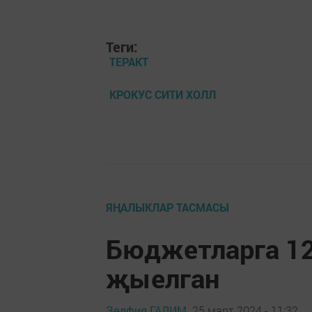
Теги:
ТЕРАКТ
КРОКУС СИТИ ХОЛЛ
ЯҢАЛЫКЛАР ТАСМАСЫ
Бюджетларга 1
җыелган
Зөлфия ГАЛИМ,
25 март 2024 - 11:32