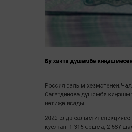
Бу хакта дүшәмбе киңәшмәсен
Россия салым хезмәтенең Чал
Сагетдинова дүшәмбе киңәшмә
нәтиҗә ясады.
2023 елда салым инспекциясен
куелган. 1 315 оешма, 2 687 ш