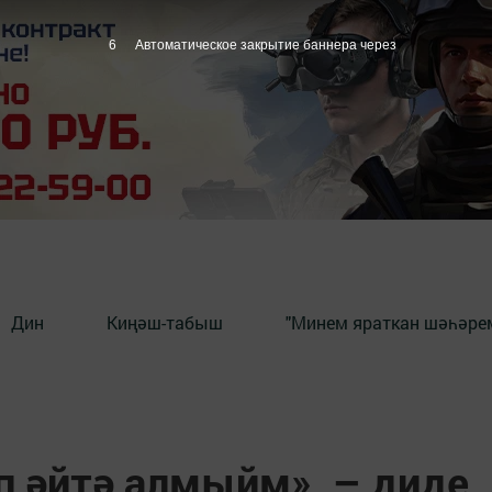
5
Автоматическое закрытие баннера через
Дин
Киңәш-табыш
"Минем яраткан шәһәрем
п әйтә алмыйм», – диде