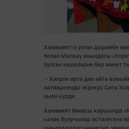
Хакимияттә узган дүшәмбе к
белән Мәскәү янындагы «Корк
булган кешеләрне бер минут т
– Хәерле иртә дип әйтә алмый
нәтиҗәсендә «Крокус Сити Хо
зыян күрде.
Хакимият бинасы каршында «К
һәлак булучылар истәлегенә 
шәһәрдәшләр чәчәкләр, уенчы