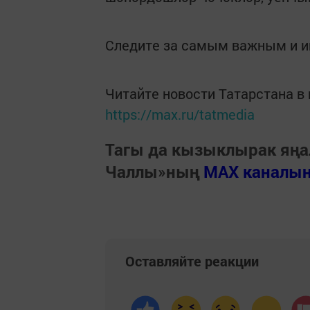
Следите за самым важным и 
Читайте новости Татарстана 
https://max.ru/tatmedia
Тагы да кызыклырак яңа
Чаллы»ның
MAX каналы
Оставляйте реакции