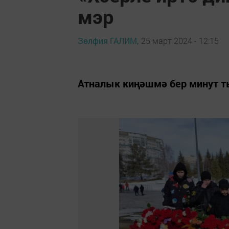
мэр
Зөлфия ГАЛИМ,
25 март 2024 - 12:15
Атналык киңәшмә бер минут 