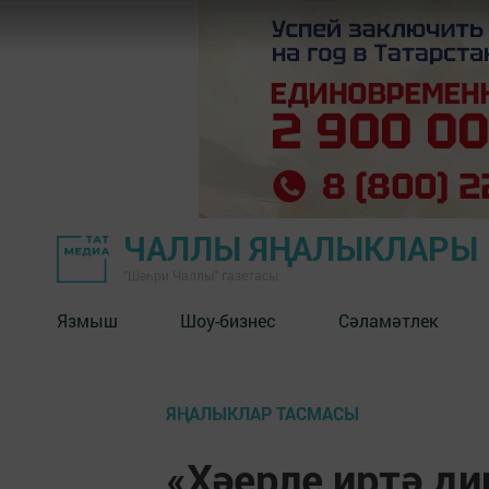
ЧАЛЛЫ ЯҢАЛЫКЛАРЫ
"Шәһри Чаллы" газетасы
Язмыш
Шоу-бизнес
Сәламәтлек
ЯҢАЛЫКЛАР ТАСМАСЫ
«Хәерле иртә ди