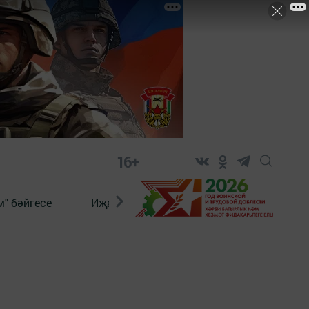
16+
" бәйгесе
Иҗат
Реклама
Онлайн язы