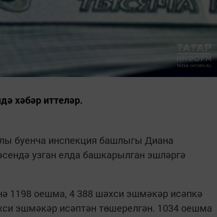
дә хәбәр иттеләр.
лы буенча инспекция башлыгы Диана
сендә узган елда башкарылган эшләргә
ә 1198 оешма, 4 388 шәхси эшмәкәр исәпкә
әхси эшмәкәр исәптән төшерелгән. 1034 оешма