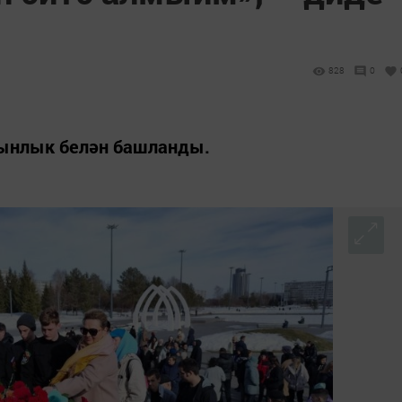
828
0
тынлык белән башланды.