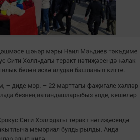
иңәшмәсе шәһәр мэры Наил Мәһдиев тәкъдиме
ус Сити Холл»дагы теракт нәтиҗәсендә һәлак
ынлык белән искә алудан башланып китте.
м, – диде мэр. – 22 марттагы фаҗигале хәлләр
лл»да безнең ватандашларыбыз үлде, кешеләр
рокус Сити Холл»дагы теракт нәтиҗәсендә
вакытлыча мемориал булдырылды. Анда
клар алып килә.