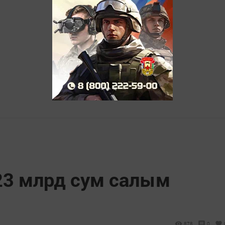
23 млрд сум салым
878
0