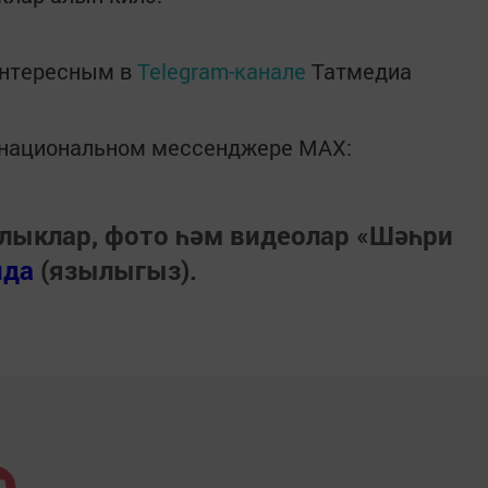
интересным в
Telegram-канале
Татмедиа
в национальном мессенджере MАХ:
лыклар, фото һәм видеолар «Шәһри
нда
(язылыгыз).