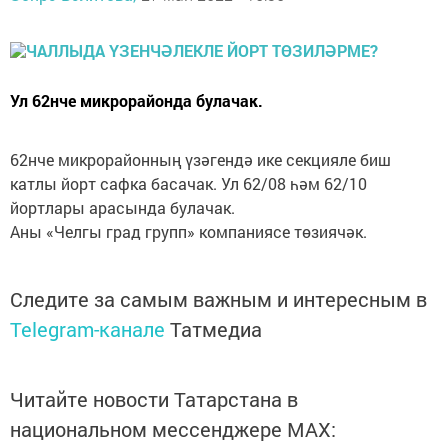
Ул 62нче микрорайонда булачак.
62нче микрорайонның үзәгендә ике секцияле биш
катлы йорт сафка басачак. Ул 62/08 һәм 62/10
йортлары арасында булачак.
Аны «Челгы град групп» компаниясе төзиячәк.
Следите за самым важным и интересным в
Telegram-канале
Татмедиа
Читайте новости Татарстана в
национальном мессенджере MАХ: