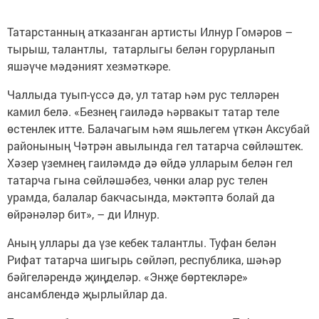
Татарстанның атказанган артисты Илнур Гомәров –
тырыш, талантлы, татарлыгы белән горурланып
яшәүче мәдәният хезмәткәре.
Чаллыда туып-үссә дә, ул татар һәм рус телләрен
камил белә. «Безнең гаиләдә һәрвакыт татар теле
өстенлек итте. Балачагым һәм яшьлегем үткән Аксубай
районының Чәтрән авылында гел татарча сөйләштек.
Хәзер үземнең гаиләмдә дә өйдә улларым белән гел
татарча гына сөйләшәбез, чөнки алар рус телен
урамда, балалар бакчасында, мәктәптә болай да
өйрәнәләр бит», – ди Илнур.
Аның уллары да үзе кебек талантлы. Туфан белән
Рифат татарча шигырь сөйләп, республика, шәһәр
бәйгеләрендә җиңделәр. «Энҗе бөртекләре»
ансамблендә җырлыйлар да.