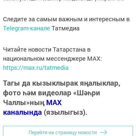
Следите за самым важным и интересным в
Telegram-канале
Татмедиа
Читайте новости Татарстана в
национальном мессенджере MАХ:
https://max.ru/tatmedia
Тагы да кызыклырак яңалыклар,
фото һәм видеолар «Шәһри
Чаллы»ның
MAX
каналында
(язылыгыз).
Перейти на страницу новости