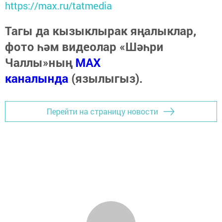
https://max.ru/tatmedia
Тагы да кызыклырак яңалыклар,
фото һәм видеолар «Шәһри
Чаллы»ның
MAX
каналында
(язылыгыз).
Перейти на страницу новости