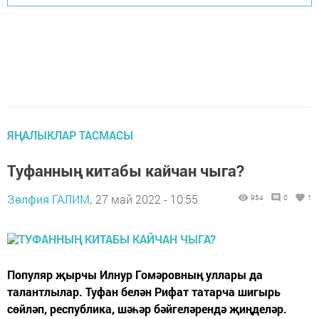
ЯҢАЛЫКЛАР ТАСМАСЫ
Туфанның китабы кайчан чыга?
Зөлфия ГАЛИМ,
27 май 2022 - 10:55
954
0
1
Популяр җырчы Илнур Гомәровның уллары да
талантлылар. Туфан белән Рифат татарча шигырь
сөйләп, республика, шәһәр бәйгеләрендә җиңделәр.