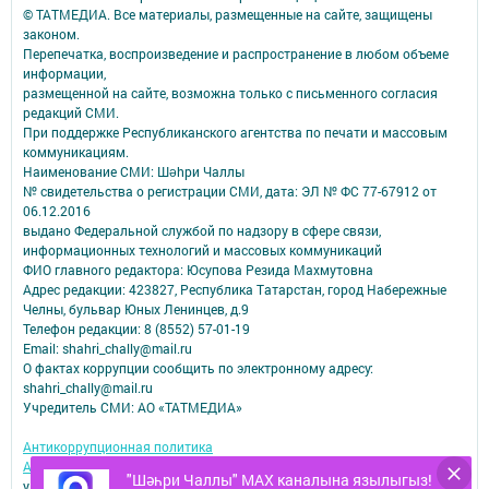
© ТАТМЕДИА. Все материалы, размещенные на сайте, защищены
законом.
Перепечатка, воспроизведение и распространение в любом объеме
информации,
размещенной на сайте, возможна только с письменного согласия
редакций СМИ.
При поддержке Республиканского агентства по печати и массовым
коммуникациям.
Наименование СМИ: Шəhри Чаллы
№ свидетельства о регистрации СМИ, дата: ЭЛ № ФС 77-67912 от
06.12.2016
выдано Федеральной службой по надзору в сфере связи,
информационных технологий и массовых коммуникаций
ФИО главного редактора: Юсупова Резида Махмутовна
Адрес редакции: 423827, Республика Татарстан, город Набережные
Челны, бульвар Юных Ленинцев, д.9
Телефон редакции: 8 (8552) 57-01-19
Email: shahri_chally@mail.ru
О фактах коррупции сообщить по электронному адресу:
shahri_chally@mail.ru
Учредитель СМИ: АО «ТАТМЕДИА»
Антикоррупционная политика
АО «ТАТМЕДИА» использует «cookie»
для персонализации сервисов и
"Шәһри Чаллы" MAX каналына язылыгыз!
удобства пользователей сайтом.