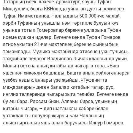
Татарның бөек шәхесе, драматург, язучы Туфан
Миңнуллин, бергә КВНнарда уйнаган дусты режиссер
Туфан Имаметдинов, Чаллыдагы 500 000нче малай,
хәрби Туфанның уңышлы һәм тәртипле булуын күз
уңында тотып Гомәровлар беренче улларына Туфан
исеме кушкан иделәр. Бүгенге көндә Туфан Гомәров
әтисе укыган 21нче мәктәпнең беренче сыйныфын
тәмамлады. Музыка мәктәбендә әтисенең укытучысы,
тәҗрибәле педагог Владислав Лычак классында укый.
Моның өстенә аның китабы да чыгарга тора. «Биш
яшеннән хикәяли башлады. Башта аның сөйләгәннәрен
үзебез яздык, аннары үзе җыйды. «Туфанитта
маҗаралары» дигән балалар китабын татар, рус,
инглиз телләрендә чыгарырыга телибез. Бүгенге көндә
бу эш бара. Рәссам бизи. Аллаһы бирсә, улымның
китабы чыгар», – дип шатлыклы хәбәре белән
уртаклашты популяр җырчы һәм Чаллының
алыштыргысыз яшь алып баручысы Илнур Гомәров.