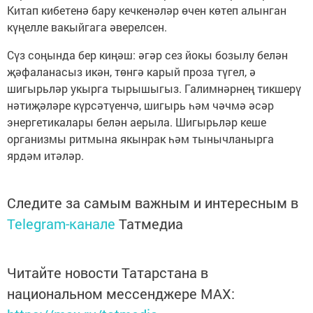
Китап кибетенә бару кечкенәләр өчен көтеп алынган
күңелле вакыйгага әверелсен.
Сүз соңында бер киңәш: әгәр сез йокы бозылу белән
җәфаланасыз икән, төнгә карый проза түгел, ә
шигырьләр укырга тырышыгыз. Галимнәрнең тикшерү
нәтиҗәләре күрсәтүенчә, шигырь һәм чәчмә әсәр
энергетикалары белән аерыла. Шигырьләр кеше
организмы ритмына якынрак һәм тынычланырга
ярдәм итәләр.
Следите за самым важным и интересным в
Telegram-канале
Татмедиа
Читайте новости Татарстана в
национальном мессенджере MАХ: