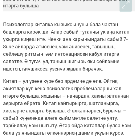
Психологлар китапка кызыксынуны бала чактан
башларга кирәк, ди. Алар сабый туганчы ук аңа китап
укырга киңәш итә. Чөнки ана карынындагы сабый 7-
8нче айларда әтисенең һәм әнисенең тавышын,
сөйләшү ритмын һәм интонациясен кабул итәргә
сәләтле. Ә тугач ул, таныш шигырь яки сөйләмне
ишетеп, һичшиксез, үзенчә җавап бирәчәк.
Китап – ул үзенә күрә бер ярдәмче дә әле. Әйтик,
әкиятләр күп кенә психологик проблемаларны хәл
итәргә булыша, яхшыны – начардан, хакны ялганнан
аерырга өйрәтә. Китап кайгырырга, шатланырга,
хисләрне аңларга булыша. Ә өлкәннәрнең бурычы –
сабый күңелендә әлеге кыйммәтле сәләтне уяту,
тәрбияләү һәм ныгыту. Әгәр өйдә китаплар булса һәм
бала үз янындагы өлкәннәрнең даими укуын күрсә,