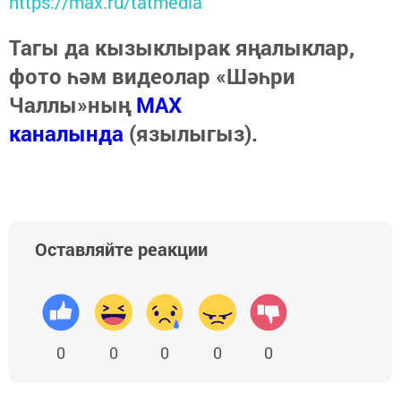
https://max.ru/tatmedia
Тагы да кызыклырак яңалыклар,
фото һәм видеолар «Шәһри
Чаллы»ның
MAX
каналында
(язылыгыз).
Оставляйте реакции
0
0
0
0
0