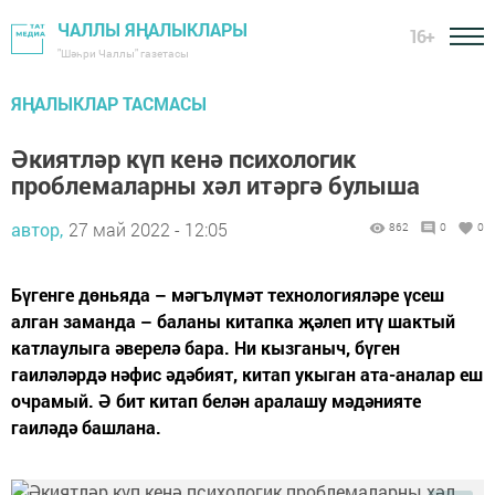
ЧАЛЛЫ ЯҢАЛЫКЛАРЫ
16+
"Шәһри Чаллы" газетасы
ЯҢАЛЫКЛАР ТАСМАСЫ
Әкиятләр күп кенә психологик
проблемаларны хәл итәргә булыша
автор,
27 май 2022 - 12:05
862
0
0
Бүгенге дөньяда – мәгълүмәт технологияләре үсеш
алган заманда – баланы китапка җәлеп итү шактый
катлаулыга әверелә бара. Ни кызганыч, бүген
гаиләләрдә нәфис әдәбият, китап укыган ата-аналар еш
очрамый. Ә бит китап белән аралашу мәдәнияте
гаиләдә башлана.