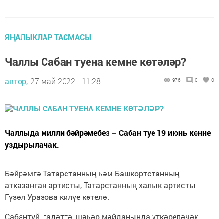
ЯҢАЛЫКЛАР ТАСМАСЫ
Чаллы Сабан туена кемне көтәләр?
автор,
27 май 2022 - 11:28
976
0
0
Чаллыда милли бәйрәмебез – Сабан туе 19 июнь көнне
уздырылачак.
Бәйрәмгә Татарстанның һәм Башкортстанның
атказанган артисты, Татарстанның халык артисты
Гүзәл Уразова килүе көтелә.
Сабантуй, гадәттә, шәһәр мәйданында үткәреләчәк.