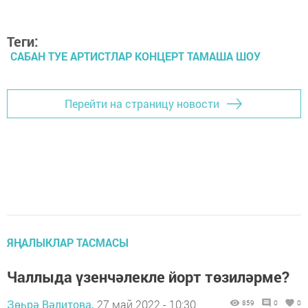
Теги:
САБАН ТУЕ АРТИСТЛАР КОНЦЕРТ ТАМАША ШОУ
Перейти на страницу новости
ЯҢАЛЫКЛАР ТАСМАСЫ
Чаллыда үзенчәлекле йорт төзиләрме?
Зөһрә Вәлитова,
27 май 2022 - 10:30
859
0
0