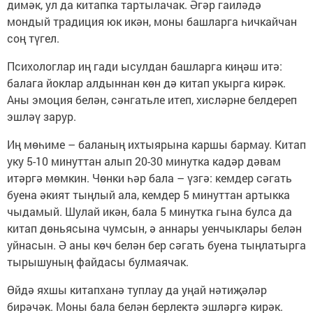
димәк, ул да китапка тартылачак. Әгәр гаиләдә
мондый традиция юк икән, моны башларга һичкайчан
соң түгел.
Психологлар иң гади ысулдан башларга киңәш итә:
балага йоклар алдыннан көн дә китап укырга кирәк.
Аны эмоция белән, сәнгатьле итеп, хисләрне белдереп
эшләү зарур.
Иң мөһиме – баланың ихтыярына каршы бармау. Китап
уку 5-10 минуттан алып 20-30 минутка кадәр дәвам
итәргә мөмкин. Чөнки һәр бала – үзгә: кемдер сәгать
буена әкият тыңлый ала, кемдер 5 минуттан артыкка
чыдамый. Шулай икән, бала 5 минутка гына булса да
китап дөньясына чумсын, ә аннары уенчыклары белән
уйнасын. Ә аны көч белән бер сәгать буена тыңлатырга
тырышуның файдасы булмаячак.
Өйдә яхшы китапханә туплау да уңай нәтиҗәләр
бирәчәк. Моны бала белән берлектә эшләргә кирәк.