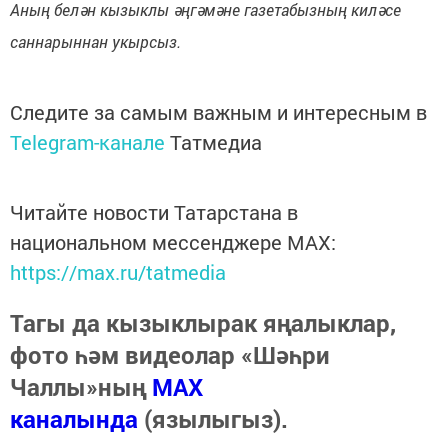
Аның белән кызыклы әңгәмәне газетабызның киләсе
саннарыннан укырсыз.
Следите за самым важным и интересным в
Telegram-канале
Татмедиа
Читайте новости Татарстана в
национальном мессенджере MАХ:
https://max.ru/tatmedia
Тагы да кызыклырак яңалыклар,
фото һәм видеолар «Шәһри
Чаллы»ның
MAX
каналында
(язылыгыз).