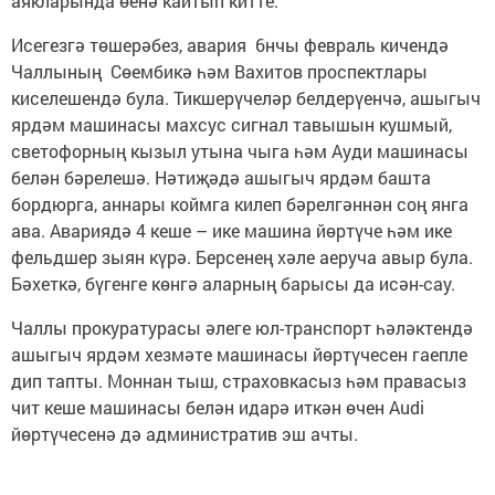
аякларында өенә кайтып китте.
Исегезгә төшерәбез, авария 6нчы февраль кичендә
Чаллының Сөембикә һәм Вахитов проспектлары
киселешендә була. Тикшерүчеләр белдерүенчә, ашыгыч
ярдәм машинасы махсус сигнал тавышын кушмый,
светофорның кызыл утына чыга һәм Ауди машинасы
белән бәрелешә. Нәтиҗәдә ашыгыч ярдәм башта
бордюрга, аннары коймга килеп бәрелгәннән соң янга
ава. Авариядә 4 кеше – ике машина йөртүче һәм ике
фельдшер зыян күрә. Берсенең хәле аеруча авыр була.
Бәхеткә, бүгенге көнгә аларның барысы да исән-сау.
Чаллы прокуратурасы әлеге юл-транспорт һәләктендә
ашыгыч ярдәм хезмәте машинасы йөртүчесен гаепле
дип тапты. Моннан тыш, страховкасыз һәм правасыз
чит кеше машинасы белән идарә иткән өчен Audi
йөртүчесенә дә административ эш ачты.