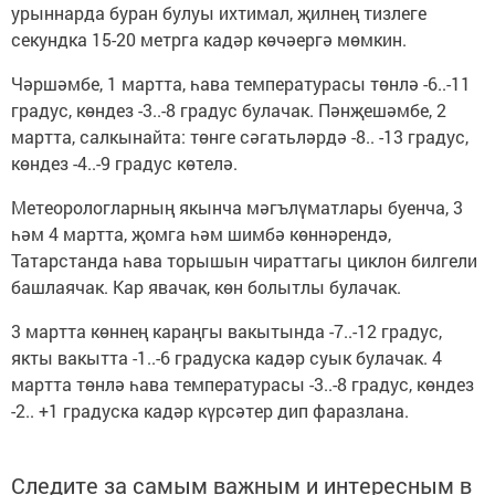
урыннарда буран булуы ихтимал, җилнең тизлеге
секундка 15-20 метрга кадәр көчәергә мөмкин.
Чәршәмбе, 1 мартта, һава температурасы төнлә -6..-11
градус, көндез -3..-8 градус булачак. Пәнҗешәмбе, 2
мартта, салкынайта: төнге сәгатьләрдә -8.. -13 градус,
көндез -4..-9 градус көтелә.
Метеорологларның якынча мәгълүматлары буенча, 3
һәм 4 мартта, җомга һәм шимбә көннәрендә,
Татарстанда һава торышын чираттагы циклон билгели
башлаячак. Кар явачак, көн болытлы булачак.
3 мартта көннең караңгы вакытында -7..-12 градус,
якты вакытта -1..-6 градуска кадәр суык булачак. 4
мартта төнлә һава температурасы -3..-8 градус, көндез
-2.. +1 градуска кадәр күрсәтер дип фаразлана.
Следите за самым важным и интересным в