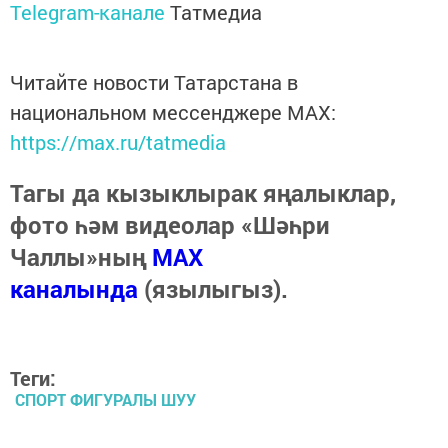
Telegram-канале
Татмедиа
Читайте новости Татарстана в
национальном мессенджере MАХ:
https://max.ru/tatmedia
Тагы да кызыклырак яңалыклар,
фото һәм видеолар «Шәһри
Чаллы»ның
MAX
каналында
(язылыгыз).
Теги:
СПОРТ ФИГУРАЛЫ ШУУ