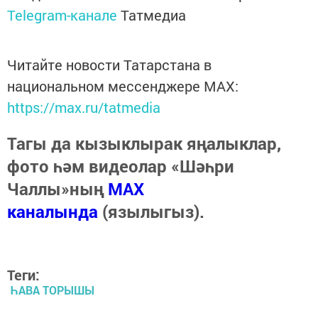
Telegram-канале
Татмедиа
Читайте новости Татарстана в
национальном мессенджере MАХ:
https://max.ru/tatmedia
Тагы да кызыклырак яңалыклар,
фото һәм видеолар «Шәһри
Чаллы»ның
MAX
каналында
(язылыгыз).
Теги:
ҺАВА ТОРЫШЫ