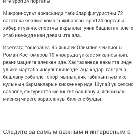
итә sport24 порталы.
Микроинсульт аркасында табиблар фигуристны 72
сәгатькә ясалма комага җибәргән. sport24 порталы
хәбәр итүенчә, спортчы акрынлап уяна башлаган, әлеге
этаб ике-җиде көн дәвам итә ала.
Исегезгә төшерәбез, 46 яшьлек Олимпия чемпионы
Роман Костомаров 10 январьда үпкәсе ялкынсынып,
реанимациягә эләккән иде. Хастаханәдә вакытта инде
ул ике мәртәбә инсульт кичерде. Аңа кадәр, гангрена
башлану сәбәпле, спортчының аяк табанын һәм ике
кулының бармакларын кискәннәр иде. Шулай ук сепсис
сәбәпле, фигуристта менингит башлануы, ягъни баш
миенең чиреге зарарлануы билгеле булды.
Следите за самым важным и интересным в