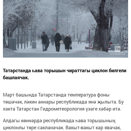
Татарстанда һава торышын чираттагы циклон билгели
башлаячак.
Март башында Татарстанда температура фоны
төшәчәк, ләкин аннары республикада янә җылыта. Бу
хакта Татарстан Гидрометеорология үзәге хәбәр итә.
Алдагы көннәрдә республикада һава торышының
циклонлы төре сакланачак. Вакыт-вакыт кар явачак,