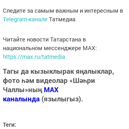
Следите за самым важным и интересным в
Telegram-канале
Татмедиа
Читайте новости Татарстана в
национальном мессенджере MАХ:
https://max.ru/tatmedia
Тагы да кызыклырак яңалыклар,
фото һәм видеолар «Шәһри
Чаллы»ның
MAX
каналында
(язылыгыз).
Теги: