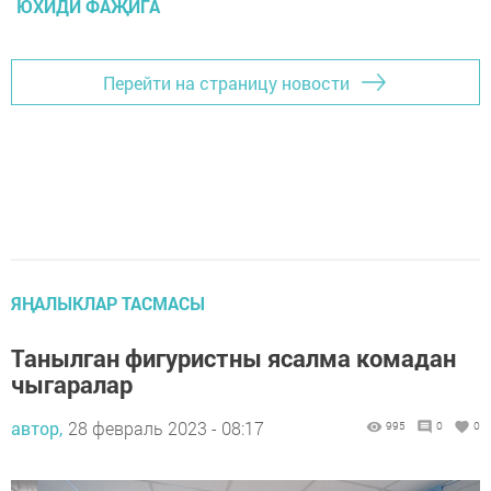
ЮХИДИ ФАҖИГА
Перейти на страницу новости
ЯҢАЛЫКЛАР ТАСМАСЫ
Танылган фигуристны ясалма комадан
чыгаралар
автор,
28 февраль 2023 - 08:17
995
0
0