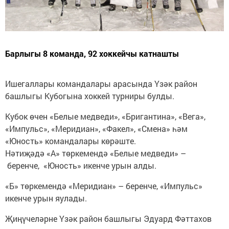
Барлыгы 8 команда, 92 хоккейчы катнашты
Ишегаллары командалары арасында Үзәк район
башлыгы Кубогына хоккей турниры булды.
Кубок өчен «Белые медведи», «Бригантина», «Вега»,
«Импульс», «Меридиан», «Факел», «Смена» һәм
«Юность» командалары көрәште.
Нәтиҗәдә «А» төркемендә «Белые медведи» –
беренче, «Юность» икенче урын алды.
«Б» төркемендә «Меридиан» – беренче, «Импульс»
икенче урын яулады.
Җиңүчеләрне Үзәк район башлыгы Эдуард Фәттахов