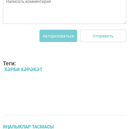
Отправить
Авторизоваться
Теги:
ХӘРБИ ХӘРӘКӘТ
ЯҢАЛЫКЛАР ТАСМАСЫ