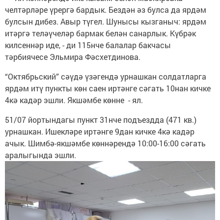
челтәрләре үрергә бардык. Бездән әз булса да ярдәм
булсын дибез. Авыр түгел. Шунысы кызганыч: ярдәм
итәргә теләүчеләр бармак белән санарлык. Күбрәк
килсеннәр иде, - ди 115нче балалар бакчасы
тәрбиячесе Эльмира Фәсхетдинова.
“Октябрьский” сәүдә үзәгендә урнашкан солдатларга
ярдәм итү пункты көн саен иртәнге сәгать 10нан кичке
4кә кадәр эшли. Якшәмбе көнне - ял.
51/07 йортындагы пункт 31нче подъездда (471 кв.)
урнашкан. Ишекләре иртәнге 9дан кичке 4кә кадәр
ачык. Шимбә-якшәмбе көннәрендә 10:00-16:00 сәгать
аралыгында эшли.