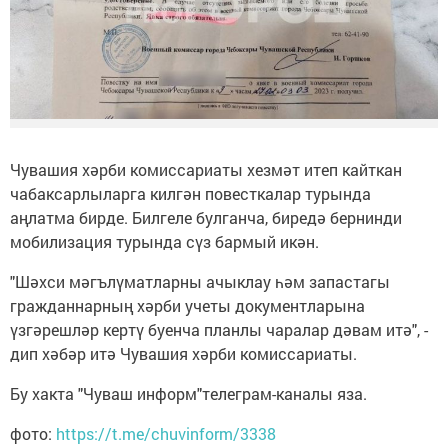
Чувашия хәрби комиссариаты хезмәт итеп кайткан
чабаксарлыларга килгән повесткалар турында
аңлатма бирде. Билгеле булганча, биредә бернинди
мобилизация турында сүз бармый икән.
"Шәхси мәгълүматларны ачыклау һәм запастагы
гражданнарның хәрби учеты документларына
үзгәрешләр кертү буенча планлы чаралар дәвам итә", -
дип хәбәр итә Чувашия хәрби комиссариаты.
Бу хакта "Чуваш информ"телеграм-каналы яза.
фото:
https://t.me/chuvinform/3338