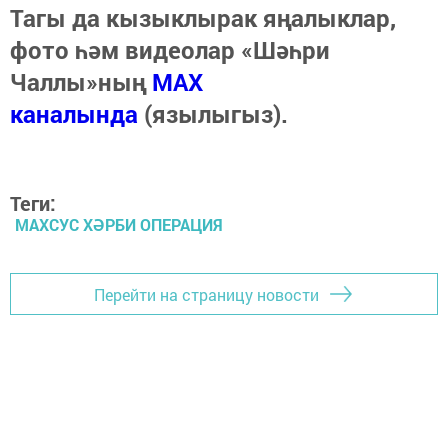
Тагы да кызыклырак яңалыклар,
фото һәм видеолар «Шәһри
Чаллы»ның
MAX
каналында
(язылыгыз).
Теги:
МАХСУС ХӘРБИ ОПЕРАЦИЯ
Перейти на страницу новости