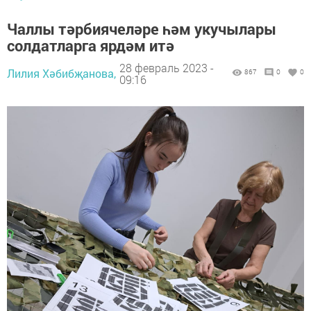
Чаллы тәрбиячеләре һәм укучылары
солдатларга ярдәм итә
28 февраль 2023 -
Лилия Хәбибҗанова,
867
0
0
09:16