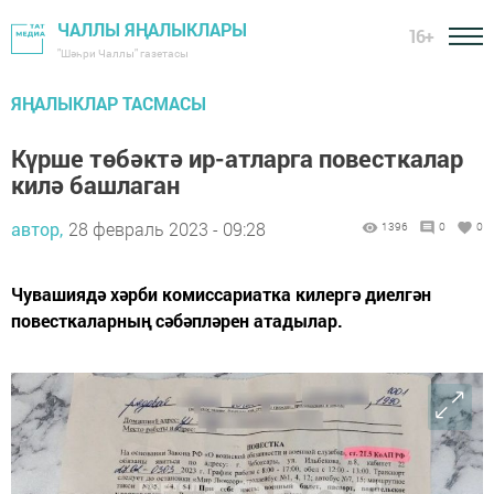
ЧАЛЛЫ ЯҢАЛЫКЛАРЫ
16+
"Шәһри Чаллы" газетасы
ЯҢАЛЫКЛАР ТАСМАСЫ
Күрше төбәктә ир-атларга повесткалар
килә башлаган
автор,
28 февраль 2023 - 09:28
1396
0
0
Чувашиядә хәрби комиссариатка килергә диелгән
повесткаларның сәбәпләрен атадылар.