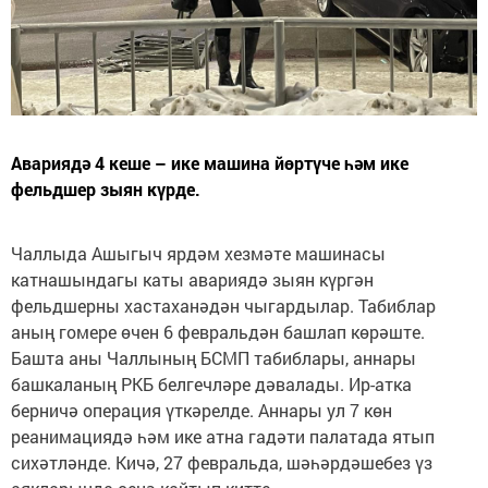
Авариядә 4 кеше – ике машина йөртүче һәм ике
фельдшер зыян күрде.
Чаллыда Ашыгыч ярдәм хезмәте машинасы
катнашындагы каты авариядә зыян күргән
фельдшерны хастаханәдән чыгардылар. Табиблар
аның гомере өчен 6 февральдән башлап көрәште.
Башта аны Чаллының БСМП табиблары, аннары
башкаланың РКБ белгечләре дәвалады. Ир-атка
берничә операция үткәрелде. Аннары ул 7 көн
реанимациядә һәм ике атна гадәти палатада ятып
сихәтләнде. Кичә, 27 февральда, шәһәрдәшебез үз