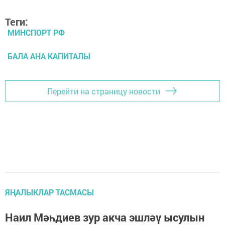
Теги:
МИНСПОРТ РФ
БАЛА АНА КАПИТАЛЫ
Перейти на страницу новости
ЯҢАЛЫКЛАР ТАСМАСЫ
Наил Мәһдиев зур акча эшләү ысулын