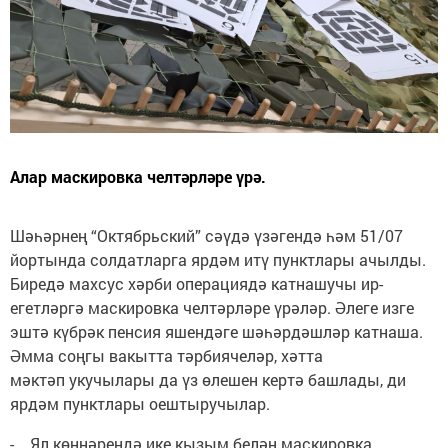
Алар маскировка челтәрләре үрә.
Шәһәрнең “Октябрьский” сәүдә үзәгендә һәм 51/07
йортында солдатларга ярдәм итү пунктлары ачылды.
Биредә махсус хәрби операциядә катнашучы ир-
егетләргә маскировка челтәрләре үрәләр. Әлеге изге
эштә күбрәк пенсия яшендәге шәһәрдәшләр катнаша.
Әмма соңгы вакытта тәрбиячеләр, хәтта
мәктәп укучылары да үз өлешен кертә башлады, ди
ярдәм пунктлары оештыручылар.
- Ял көннәрендә ике кызым белән маскировка