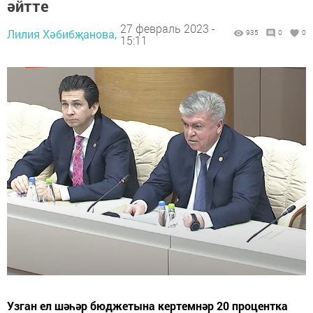
әйтте
27 февраль 2023 -
Лилия Хәбибҗанова,
935
0
0
15:11
Узган ел шәһәр бюджетына кертемнәр 20 процентка