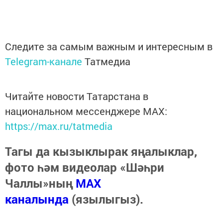
Следите за самым важным и интересным в
Telegram-канале
Татмедиа
Читайте новости Татарстана в
национальном мессенджере MАХ:
https://max.ru/tatmedia
Тагы да кызыклырак яңалыклар,
фото һәм видеолар «Шәһри
Чаллы»ның
MAX
каналында
(язылыгыз).