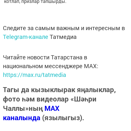
котлап, призлар тапшырды.
Следите за самым важным и интересным в
Telegram-канале
Татмедиа
Читайте новости Татарстана в
национальном мессенджере MАХ:
https://max.ru/tatmedia
Тагы да кызыклырак яңалыклар,
фото һәм видеолар «Шәһри
Чаллы»ның
MAX
каналында
(язылыгыз).