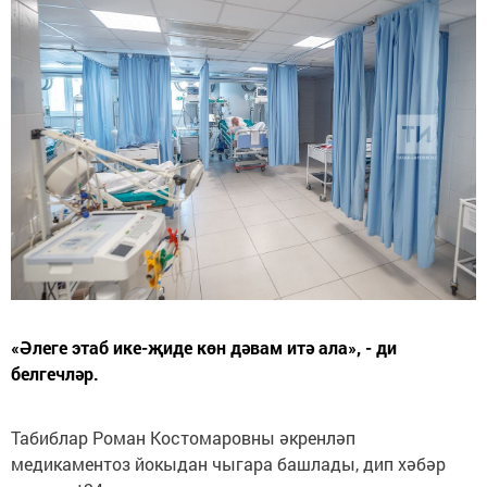
«Әлеге этаб ике-җиде көн дәвам итә ала», - ди
белгечләр.
Табиблар Роман Костомаровны әкренләп
медикаментоз йокыдан чыгара башлады, дип хәбәр