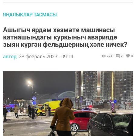
ЯҢАЛЫКЛАР ТАСМАСЫ
Ашыгыч ярдәм хезмәте машинасы
катнашындагы куркыныч авариядә
зыян күргән фельдшерның хәле ничек?
автор,
28 февраль 2023 - 09:14
993
0
0