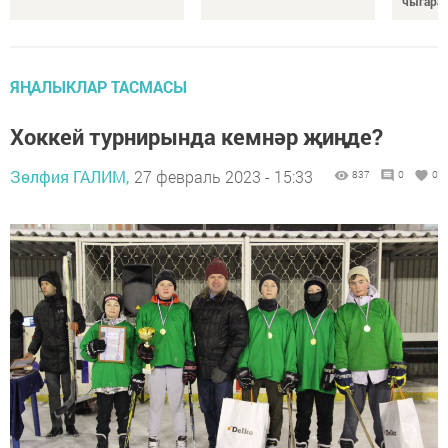
чыгара
ЯҢАЛЫКЛАР ТАСМАСЫ
Хоккей турнирында кемнәр җиңде?
Зөлфия ГАЛИМ,
27 февраль 2023 - 15:33
837
0
0