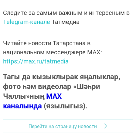
Следите за самым важным и интересным в
Telegram-канале
Татмедиа
Читайте новости Татарстана в
национальном мессенджере MАХ:
https://max.ru/tatmedia
Тагы да кызыклырак яңалыклар,
фото һәм видеолар «Шәһри
Чаллы»ның
MAX
каналында
(язылыгыз).
Перейти на страницу новости