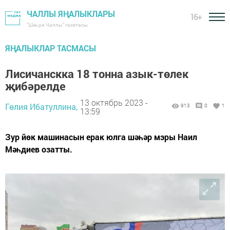
ЧАЛЛЫ ЯҢАЛЫКЛАРЫ
16+
"Шәһри Чаллы" газетасы
ЯҢАЛЫКЛАР ТАСМАСЫ
Лисичанскка 18 тонна азык-төлек
җибәрелде
13 октябрь 2023 -
Гөлия Ибатуллина,
913
0
1
13:59
Зур йөк машинасын ерак юлга шәһәр мэры Наил
Мәһдиев озатты.