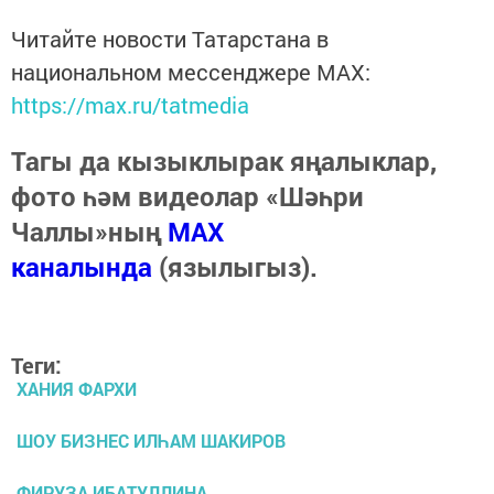
Читайте новости Татарстана в
национальном мессенджере MАХ:
https://max.ru/tatmedia
Тагы да кызыклырак яңалыклар,
фото һәм видеолар «Шәһри
Чаллы»ның
MAX
каналында
(язылыгыз).
Теги:
ХАНИЯ ФАРХИ
ШОУ БИЗНЕС ИЛҺАМ ШАКИРОВ
ФИРУЗА ИБАТУЛЛИНА