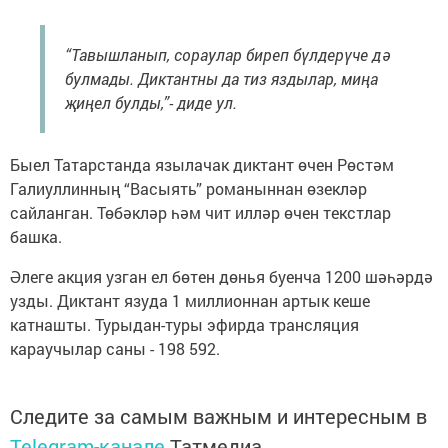
“Тавышланып, сораулар биреп бүлдерүче дә
булмады. Диктантны да тиз яздылар, миңа
җиңел булды,”- диде ул.
Быел Татарстанда язылачак диктант өчен Рөстәм
Галиуллинның “Васыять” романыннан өзекләр
сайланган. Төбәкләр һәм чит илләр өчен текстлар
башка.
Әлеге акция узган ел бөтен дөнья буенча 1200 шәһәрдә
узды. Диктант язуда 1 миллионнан артык кеше
катнашты. Турыдан-туры эфирда трансляция
караучылар саны - 198 592.
Следите за самым важным и интересным в
Telegram-канале
Татмедиа