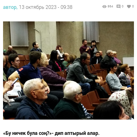
автор,
13 октябрь 2023 - 09:38
864
0
0
«Бу ничек була соң?»- дип аптырый алар.