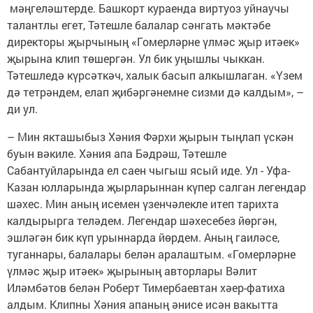
мәңгеләштерде. Башкорт кураенда виртуоз уйнаучы
талантлы егет, Тәтешле балалар сәнгать мәктәбе
директоры җырчының «Гомерләрне үлмәс җыр итәек»
җырына клип төшергән. Ул бик уңышлы чыккан.
Тәтешледә күрсәткәч, халык басып алкышлаган. «Үзем
дә тетрәндем, елап җибәргәнемне сизми дә калдым», –
ди ул.
– Мин якташыбыз Хәния Фәрхи җырын тыңлап үскән
буын вәкиле. Хәния апа Бәдрәш, Тәтешле
Сабантуйларында ел саен чыгыш ясый иде. Ул - Уфа-
Казан юлларында җырларыннан күпер салган легендар
шәхес. Мин аның исемен үзенчәлекле итеп тарихта
калдырырга теләдем. Легендар шәхесебез йөргән,
эшләгән бик күп урыннарда йөрдем. Аның гаиләсе,
туганнары, балалары белән аралаштым. «Гомерләрне
үлмәс җыр итәек» җырының авторлары Вәлит
Иләмбәтов белән Роберт Тимербаевтан хәер-фатиха
алдым. Клипны Хәния апаның әнисе исән вакытта