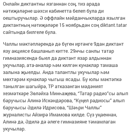
Онлайн диктантны язганнан соң, тиз арада
нәтиҗәләрне шәхси кабинетта белеп була ди
оештыручылар. Ә оффлайн мәйданчыкларда язылган
диктантның нәтиҗәләре 15 ноябрьдән соң diktant.tatar
сайтында билгеле була.
Чаллы мәктәпләрендә дә бүген иртәнге 9дан диктант
язу акциясе башланып китте. 29нчы санлы татар
гимназиясендә быел да диктант язар алдыннан
укучылар, ата-аналар һәм килгән кунаклар тамаша
залына җыелды. Анда талантлы укучылар һәм
мөхтәрәм кунаклар чыгыш ясады. Бу юлы мәктәпкә
танылган шагыйрә, ТР атказанган мәдәният
хезмәткәре Зөләйха Минһаҗева, “Татар радио”сы алып
баручысы Алинә Искәндәрова, “Күңел радиосы” алып
баручысы Әдилә Идрисова, “Шәһри Чаллы”
журналисты Айзирә Имамова килде. Сүз уңаеннан,
Алинә дә, Әдилә дә әлеге гимназияне тәмамлаган
укучылар.