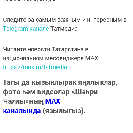
Следите за самым важным и интересным в
Telegram-канале
Татмедиа
Читайте новости Татарстана в
национальном мессенджере MАХ:
https://max.ru/tatmedia
Тагы да кызыклырак яңалыклар,
фото һәм видеолар «Шәһри
Чаллы»ның
MAX
каналында
(язылыгыз).