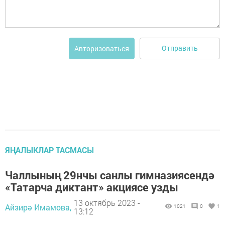
Отправить
Авторизоваться
ЯҢАЛЫКЛАР ТАСМАСЫ
Чаллының 29нчы санлы гимназиясендә
«Татарча диктант» акциясе узды
13 октябрь 2023 -
Айзирә Имамова,
1021
0
1
13:12