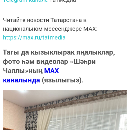
Читайте новости Татарстана в
национальном мессенджере MАХ:
https://max.ru/tatmedia
Тагы да кызыклырак яңалыклар,
фото һәм видеолар «Шәһри
Чаллы»ның
MAX
каналында
(язылыгыз).