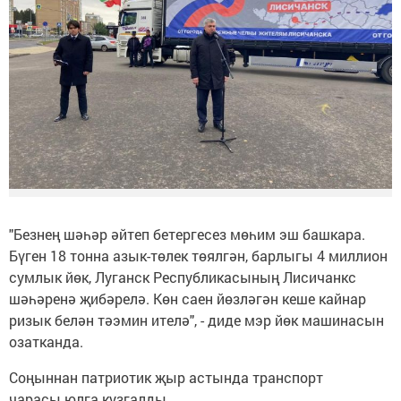
"Безнең шәһәр әйтеп бетергесез мөһим эш башкара.
Бүген 18 тонна азык-төлек төялгән, барлыгы 4 миллион
сумлык йөк, Луганск Республикасының Лисичанкс
шәһәренә җибәрелә. Көн саен йөзләгән кеше кайнар
ризык белән тәэмин ителә", - диде мэр йөк машинасын
озатканда.
Соңыннан патриотик җыр астында транспорт
чарасы юлга кузгалды.