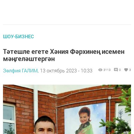
ШОУ-БИЗНЕС
Тәтешле егете Хәния Фәрхинең исемен
мәңгеләштергән
Зөлфия ГАЛИМ,
13 октябрь 2023 - 10:33
3113
0
3