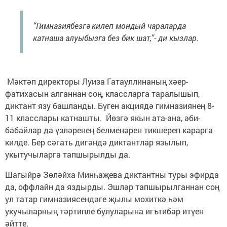
“Гимназиябезгә килеп мондый чараларда
катнаша алуыбызга без бик шат,”- ди кызлар.
Мәктәп директоры Луиза Гатауллинаның хәер-
фатихасын алганнан соң, классларга таралышып,
диктант язу башланды. Бүген акциядә гимназиянең 8-
11 класслары катнашты. Йөзгә якын ата-ана, әби-
бабайлар да үзләренең белменәрен тикшереп карарга
килде. Бер сәгать дигәндә диктантлар язылып,
укытучыларга тапшырылды да.
Шагыйрә Зөләйха Минһаҗева диктантны туры эфирда
да, оффлайн да яздырды. Эшләр тапшырылганнан соң
ул татар гимназиясендәге җылы мохиткә һәм
укучыларның тәртипле булуларына игътибар итүен
әйтте.