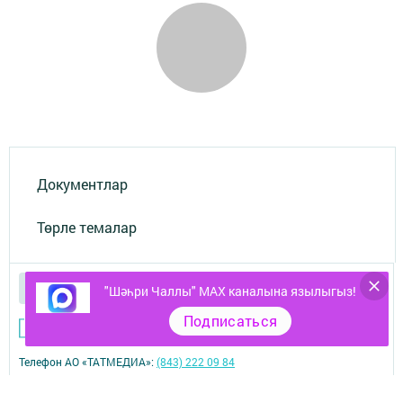
Документлар
Төрле темалар
"Шәһри Чаллы" MAX каналына язылыгыз!
Подписаться
Телефон АО «ТАТМЕДИА»:
(843) 222 09 84
16+