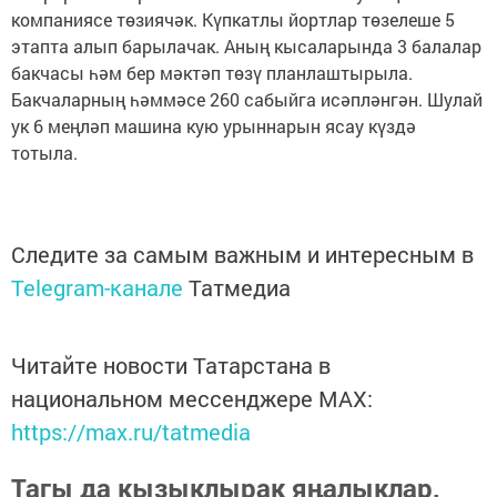
компаниясе төзиячәк. Күпкатлы йортлар төзелеше 5
этапта алып барылачак. Аның кысаларында 3 балалар
бакчасы һәм бер мәктәп төзү планлаштырыла.
Бакчаларның һәммәсе 260 сабыйга исәпләнгән. Шулай
ук 6 меңләп машина кую урыннарын ясау күздә
тотыла.
Следите за самым важным и интересным в
Telegram-канале
Татмедиа
Читайте новости Татарстана в
национальном мессенджере MАХ:
https://max.ru/tatmedia
Тагы да кызыклырак яңалыклар,