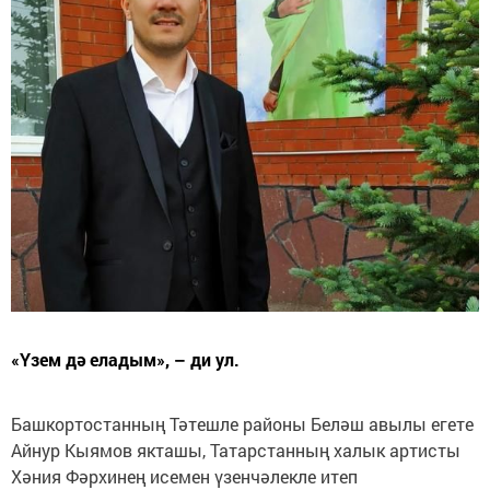
«Үзем дә еладым», – ди ул.
Башкортостанның Тәтешле районы Беләш авылы егете
Айнур Кыямов якташы, Татарстанның халык артисты
Хәния Фәрхинең исемен үзенчәлекле итеп