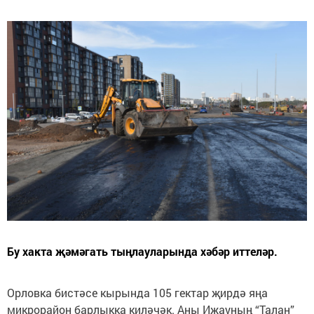
Бу хакта җәмәгать тыңлауларында хәбәр иттеләр.
Орловка бистәсе кырында 105 гектар җирдә яңа
микрорайон барлыкка киләчәк. Аны Ижауның “Талан”