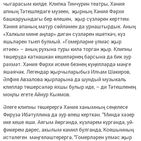
чыгарасым килде. Клипка Тинчурин театры, Хәния
апның Тәтешледәге музеен, җырның Хәния Фәрхи
башкаруындагы бер өлешен, җыр сүзләрен керттем.
Хәния апаның матур сөйләмен дә урнаштырдык. Аның
«Халкым мине аңлар» дигән сүзләрен ишеткәч, күз
яшьләрен тыеп булмый. «Гомерләрне үлмәс җыр
итәек» – аның рухына туры килә торган җыр. Клипны
төшерүдә катнашкан кешеләрнең барсына да бик зур
рәхмәт. Хәния Фәрхи исеме безнең күңелләрдә мәңге
яшәячәк. Легендар җырчыларыбыз Илһам Шакиров,
Әлфия Авзалова җырларына да шундый музыкаль
клиплар төшерсәләр яхшы булыр иде, – ди Тәтешленең
моңлы егете Айнур Кыямов.
Әлеге клипны төшерергә Хәния ханымның сеңелесе
Фирүзә Ибәтуллина да зур өлеш керткән. "Миндә хәзер
ике кеше яши. Аягым йөргәндә, күзләрем күргәндә, уй-
фикерем дөрес, акылым камил булганда, Кояшымның
истәлеген мәңгеләштерергә, "Гомерләрен улмәс җыр