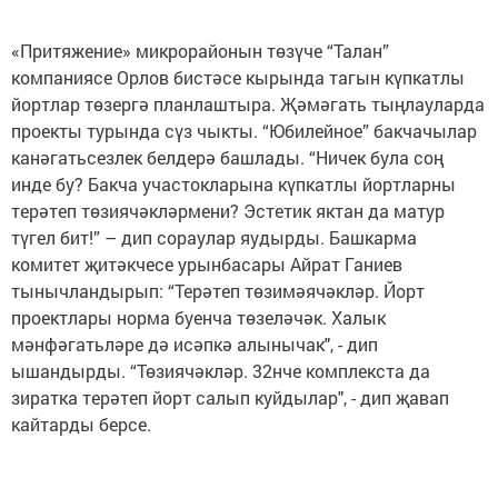
«Притяжение» микрорайонын төзүче “Талан”
компаниясе Орлов бистәсе кырында тагын күпкатлы
йортлар төзергә планлаштыра. Җәмәгать тыңлауларда
проекты турында сүз чыкты. “Юбилейное” бакчачылар
канәгатьсезлек белдерә башлады. “Ничек була соң
инде бу? Бакча участокларына күпкатлы йортларны
терәтеп төзиячәкләрмени? Эстетик яктан да матур
түгел бит!” – дип сораулар яудырды. Башкарма
комитет җитәкчесе урынбасары Айрат Ганиев
тынычландырып: “Терәтеп төзимәячәкләр. Йорт
проектлары норма буенча төзеләчәк. Халык
мәнфәгатьләре дә исәпкә алынычак", - дип
ышандырды. “Төзиячәкләр. 32нче комплекста да
зиратка терәтеп йорт салып куйдылар", - дип җавап
кайтарды берсе.