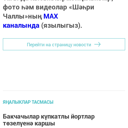
фото һәм видеолар «Шәһри
Чаллы»ның
MAX
каналында
(язылыгыз).
Перейти на страницу новости
ЯҢАЛЫКЛАР ТАСМАСЫ
Бакчачылар күпкатлы йортлар
төзелүенә каршы