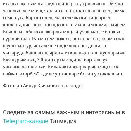
итәргә" җанымны фида кылырга ук ризамын. Әйе, ул
үз юлын үзе маяк, ядькәр итеп калдырган шәхес, әмма,
гомер үтә барган саен, мәңгелеккә киткәннәрнең
юллары, киек каз юлында кала. Иманым камил, минем
Кояшым кабызган җырлы-моңлы учак мәңге балкып ,
нур сибәчәк. Рәхмәтем чиксез, аны яратып, хөрмәтләп
шушы матур, истәлекле видеоклипны дөньяга
чыгаруда башлаган, ярдәм иткән иҗатташ дусларыма.
Күз нурымның 300дән артык җыры бар, әле уз
язганнары шактый. Киләчәктә җырларын мәңгелек
һәйкәл итәрбез", - диде ул хисләре белән уртаклашып.
Фотолар Айнур Кыямовтан алынды
Следите за самым важным и интересным в
Telegram-канале
Татмедиа