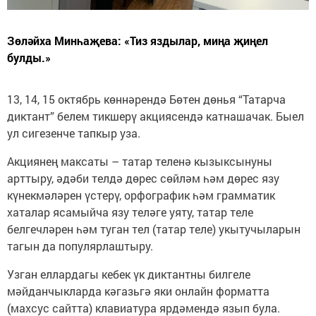
Зөләйха Минһаҗева: «Тиз яздылар, миңа җиңел
булды.»
13, 14, 15 октябрь көннәрендә Бөтен дөнья “Татарча
диктант” белем тикшерү акциясендә катнашачак. Быел
ул сигезенче тапкыр уза.
Акциянең максаты – татар теленә кызыксынуны
арттыру, әдәби телдә дөрес сөйләм һәм дөрес язу
күнекмәләрен үстерү, орфографик һәм грамматик
хаталар ясамыйча язу теләге уяту, татар теле
белгечләрен һәм туган тел (татар теле) укытучыларын
тагын да популярлаштыру.
Узган еллардагы кебек үк диктантны билгеле
мәйданчыкларда кәгазьгә яки онлайн форматта
(махсус сайтта) клавиатура ярдәмендә язып була.