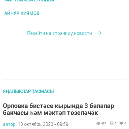
АЙНУР КИЯМОВ
Перейти на страницу новости
ЯҢАЛЫКЛАР ТАСМАСЫ
Орловка бистәсе кырында 3 балалар
бакчасы һәм мәктәп төзеләчәк
автор,
13 октябрь 2023 - 09:59
981
0
0