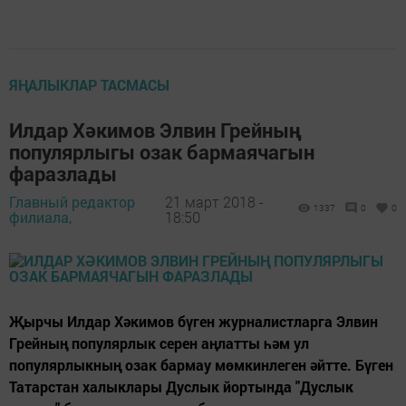
ЯҢАЛЫКЛАР ТАСМАСЫ
Илдар Хәкимов Элвин Грейның
популярлыгы озак бармаячагын
фаразлады
Главный редактор
21 март 2018 -
1337
0
0
филиала,
18:50
Җырчы Илдар Хәкимов бүген журналистларга Элвин
Грейның популярлык серен аңлатты һәм ул
популярлыкның озак бармау мөмкинлеген әйтте. Бүген
Татарстан халыклары Дуслык йортында "Дуслык