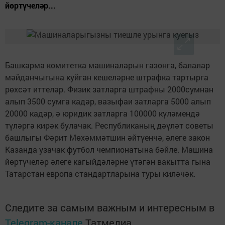
йөртүчеләр...
Башкарма комитетка машиналарын газонга, балалар
мәйданчыгына куйган кешеләрне штрафка тартырга
рөхсәт иттеләр. Физик затларга штрафны 2000сумнан
алып 3500 сумга кадәр, вазыфаи затларга 5000 алып
20000 кадәр, ә юридик затларга 100000 күләмендә
түләргә кирәк булачак. Республиканың дәүләт советы
башлыгы Фәрит Мөхәммәтшин әйтүенчә, әлеге закон
Казанда узачак футбол чемпионатына бәйле. Машина
йөртүчеләр әлеге кагыйдәләрне үтәгән вакытта гына
Татарстан европа стандартларына туры киләчәк.
Следите за самым важным и интересным в
Telegram-канале
Татмедиа