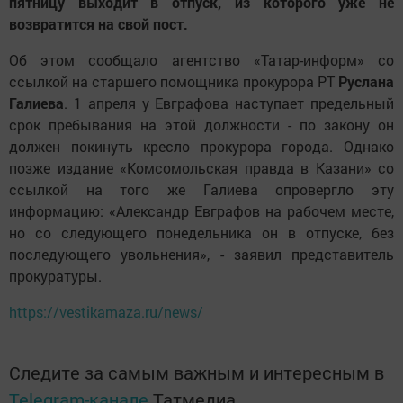
пятницу выходит в отпуск, из которого уже не
возвратится на свой пост.
Об этом сообщало агентство «Татар-информ» со
ссылкой на старшего помощника прокурора РТ
Руслана
Галиева
. 1 апреля у Евграфова наступает предельный
срок пребывания на этой должности - по закону он
должен покинуть кресло прокурора города. Однако
позже издание «Комсомольская правда в Казани» со
ссылкой на того же Галиева опровергло эту
информацию: «Александр Евграфов на рабочем месте,
но со следующего понедельника он в отпуске, без
последующего увольнения», - заявил представитель
прокуратуры.
https://vestikamaza.ru/news/
Следите за самым важным и интересным в
Telegram-канале
Татмедиа