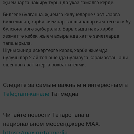
җыемнарга чакыру турында указ гамәлгә керде.
Билгеле булганча, җыемга килүчеләрне частьларга
билгелиләр, хәрби киемнәр тапшыралар һәм теге яки бу
бүлекчәләргә җибәрәләр. Барысыда нәкъ хәрби
хезмәттә кебек, җыем ахырында хәттә зачетларда
тапшырыла.
Шунысында искәртергә кирәк, хәрби җыемда
булучылар 2 ай төп эшендә булмауга карамастан, аны
эшеннән азат итергә рөхсәт ителми.
Следите за самым важным и интересным в
Telegram-канале
Татмедиа
Читайте новости Татарстана в
национальном мессенджере MАХ:
https://max.ru/tatmedia