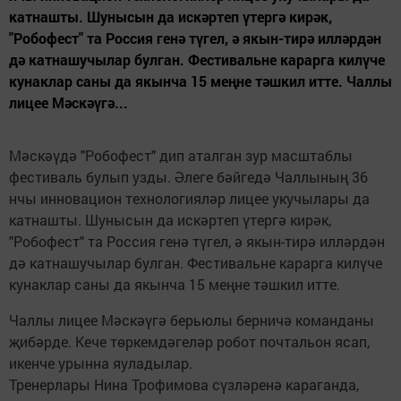
катнашты. Шунысын да искәртеп үтергә кирәк,
"Робофест" та Россия генә түгел, ә якын-тирә илләрдән
дә катнашучылар булган. Фестивальне карарга килүче
кунаклар саны да якынча 15 меңне тәшкил итте. Чаллы
лицее Мәскәүгә...
Мәскәүдә "Робофест" дип аталган зур масштаблы
фестиваль булып узды. Әлеге бәйгедә Чаллының 36
нчы инновацион технологияләр лицее укучылары да
катнашты. Шунысын да искәртеп үтергә кирәк,
"Робофест" та Россия генә түгел, ә якын-тирә илләрдән
дә катнашучылар булган. Фестивальне карарга килүче
кунаклар саны да якынча 15 меңне тәшкил итте.
Чаллы лицее Мәскәүгә берьюлы берничә команданы
җибәрде. Кече төркемдәгеләр робот почтальон ясап,
икенче урынна яуладылар.
Тренерлары Нина Трофимова сүзләренә караганда,