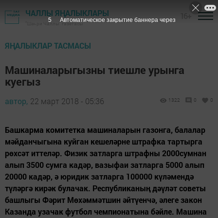
ЧАЛЛЫ ЯҢАЛЫКЛАРЫ
16+
5
Автоматическое закрытие баннера через
"Шәһри Чаллы" газетасы
ЯҢАЛЫКЛАР ТАСМАСЫ
Машиналарыгызны тиешле урынга
куегыз
автор,
22 март 2018 - 05:36
1322
0
0
Башкарма комитетка машиналарын газонга, балалар
мәйданчыгына куйган кешеләрне штрафка тартырга
рөхсәт иттеләр. Физик затларга штрафны 2000сумнан
алып 3500 сумга кадәр, вазыфаи затларга 5000 алып
20000 кадәр, ә юридик затларга 100000 күләмендә
түләргә кирәк булачак. Республиканың дәүләт советы
башлыгы Фәрит Мөхәммәтшин әйтүенчә, әлеге закон
Казанда узачак футбол чемпионатына бәйле. Машина