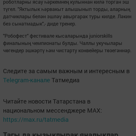
роботларны ясау һәркемнең кулыннан килә торган эш
түгел. "Яктылык һәрвакыт алышынып торды, аларның
датчиклары белән эшләү авыргарак туры килде. Ләкин
без сынатмадык",- диде тренер.
"Робофест" фестивале кысаларында juniorskills
финалының чемпионаты булды. Чаллы укучылары
чөгендер эшкәртү һәм чистарту конвейеры төзегәннәр.
Следите за самым важным и интересным в
Telegram-канале
Татмедиа
Читайте новости Татарстана в
национальном мессенджере MАХ:
https://max.ru/tatmedia
Тагы да кызыклырак яңалыклар,