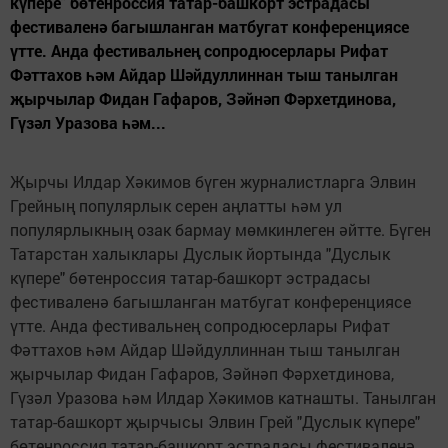
күпере" бөтенроссия татар-башкорт эстрадасы
фестиваленә багышланган матбугат конференциясе
үтте. Анда фестивальнең сопродюсерлары Рифат
Фәттахов һәм Айдар Шәйдуллиннан тыш танылган
җырчылар Фидан Гафаров, Зәйнәп Фәрхетдинова,
Гүзәл Уразова һәм...
Җырчы Илдар Хәкимов бүген журналистларга Элвин
Грейның популярлык серен аңлатты һәм ул
популярлыкның озак бармау мөмкинлеген әйтте. Бүген
Татарстан халыклары Дуслык йортында "Дуслык
күпере" бөтенроссия татар-башкорт эстрадасы
фестиваленә багышланган матбугат конференциясе
үтте. Анда фестивальнең сопродюсерлары Рифат
Фәттахов һәм Айдар Шәйдуллиннан тыш танылган
җырчылар Фидан Гафаров, Зәйнәп Фәрхетдинова,
Гүзәл Уразова һәм Илдар Хәкимов катнашты. Танылган
татар-башкорт җырчысы Элвин Грей "Дуслык күпере"
бөтенроссия татар-башкорт эстрадасы фестиваленә