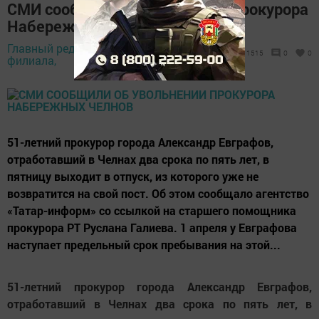
СМИ сообщили об увольнении прокурора
Набережных Челнов
Главный редактор
22 март 2018 -
1515
0
0
филиала,
05:17
51-летний прокурор города Александр Евграфов,
отработавший в Челнах два срока по пять лет, в
пятницу выходит в отпуск, из которого уже не
возвратится на свой пост. Об этом сообщало агентство
«Татар-информ» со ссылкой на старшего помощника
прокурора РТ Руслана Галиева. 1 апреля у Евграфова
наступает предельный срок пребывания на этой...
51-летний прокурор города Александр Евграфов,
отработавший в Челнах два срока по пять лет, в