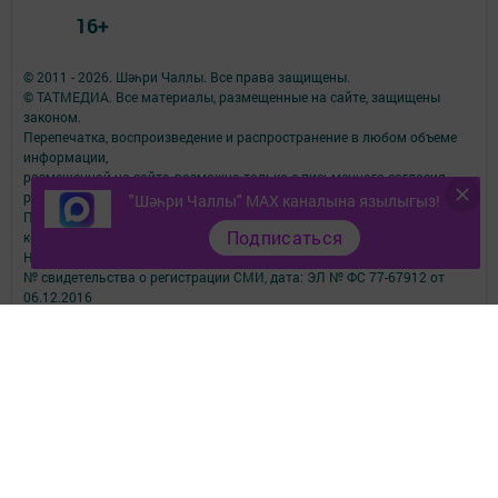
16+
© 2011 - 2026. Шәһри Чаллы. Все права защищены.
© ТАТМЕДИА. Все материалы, размещенные на сайте, защищены
законом.
Перепечатка, воспроизведение и распространение в любом объеме
информации,
размещенной на сайте, возможна только с письменного согласия
редакций СМИ.
"Шәһри Чаллы" MAX каналына язылыгыз!
При поддержке Республиканского агентства по печати и массовым
Подписаться
коммуникациям.
Наименование СМИ: Шəhри Чаллы
№ свидетельства о регистрации СМИ, дата: ЭЛ № ФС 77-67912 от
06.12.2016
выдано Федеральной службой по надзору в сфере связи,
информационных технологий и массовых коммуникаций
ФИО главного редактора: Юсупова Резида Махмутовна
Адрес редакции: 423827, Республика Татарстан, город Набережные
Челны, бульвар Юных Ленинцев, д.9
Телефон редакции: 8 (8552) 57-01-19
Email: shahri_chally@mail.ru
О фактах коррупции сообщить по электронному адресу:
shahri_chally@mail.ru
Учредитель СМИ: АО «ТАТМЕДИА»