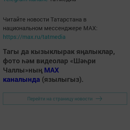
Читайте новости Татарстана в
национальном мессенджере MАХ:
https://max.ru/tatmedia
Тагы да кызыклырак яңалыклар,
фото һәм видеолар «Шәһри
Чаллы»ның
MAX
каналында
(язылыгыз).
Перейти на страницу новости