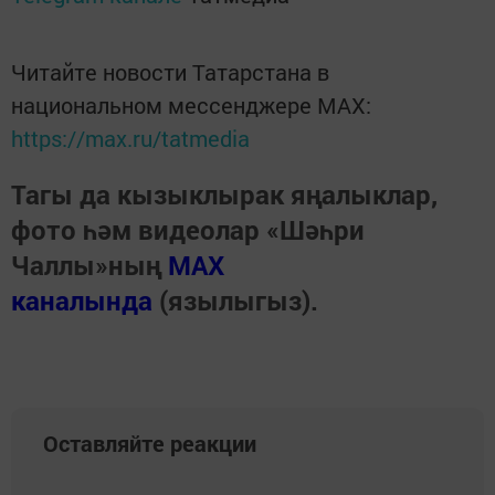
Читайте новости Татарстана в
национальном мессенджере MАХ:
https://max.ru/tatmedia
Тагы да кызыклырак яңалыклар,
фото һәм видеолар «Шәһри
Чаллы»ның
MAX
каналында
(язылыгыз).
Оставляйте реакции