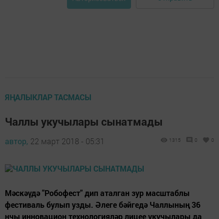
ЯҢАЛЫКЛАР ТАСМАСЫ
Чаллы укучылары сынатмады
автор,
22 март 2018 - 05:31
1315
0
0
Мәскәүдә "Робофест" дип аталган зур масштаблы
фестиваль булып узды. Әлеге бәйгедә Чаллының 36
нчы инновацион технологияләр лицее укучылары да