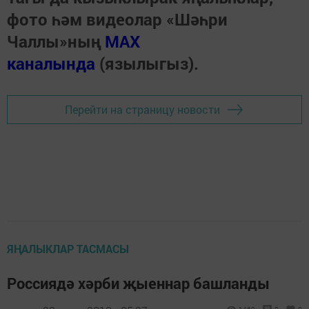
фото һәм видеолар «Шәһри
Чаллы»ның
MAX
каналында
(язылыгыз).
Перейти на страницу новости
ЯҢАЛЫКЛАР ТАСМАСЫ
Россиядә хәрби җыеннар башланды