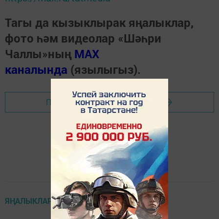
Тагы да кызыклырак яңалыклар,
фото һәм видеолар «Шәһри
Чаллы»ның
MAX
каналында
(язылыгыз).
Перейти на страницу новости
ЯҢАЛЫКЛАР ТАСМАСЫ