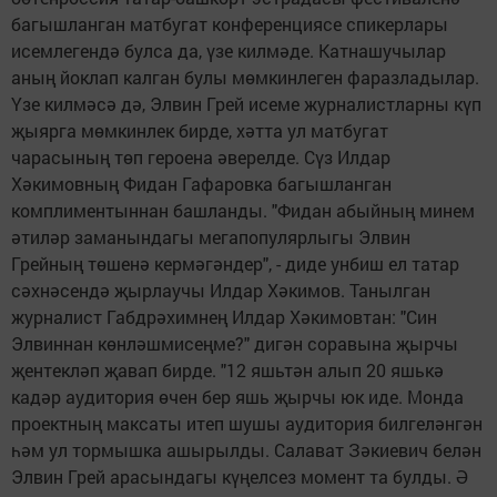
багышланган матбугат конференциясе спикерлары
исемлегендә булса да, үзе килмәде. Катнашучылар
аның йоклап калган булы мөмкинлеген фаразладылар.
Үзе килмәсә дә, Элвин Грей исеме журналистларны күп
җыярга мөмкинлек бирде, хәтта ул матбугат
чарасының төп героена әверелде. Сүз Илдар
Хәкимовның Фидан Гафаровка багышланган
комплиментыннан башланды. "Фидан абыйның минем
әтиләр заманындагы мегапопулярлыгы Элвин
Грейның төшенә кермәгәндер", - диде унбиш ел татар
сәхнәсендә җырлаучы Илдар Хәкимов. Танылган
журналист Габдрәхимнең Илдар Хәкимовтан: "Син
Элвиннан көнләшмисеңме?" дигән соравына җырчы
җентекләп җавап бирде. "12 яшьтән алып 20 яшькә
кадәр аудитория өчен бер яшь җырчы юк иде. Монда
проектның максаты итеп шушы аудитория билгеләнгән
һәм ул тормышка ашырылды. Салават Зәкиевич белән
Элвин Грей арасындагы күңелсез момент та булды. Ә