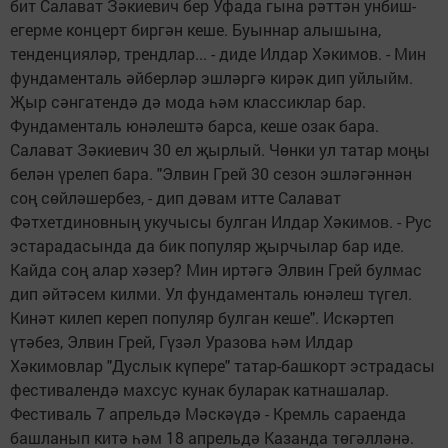
бит Салават Зәкиевич бер Уфада гына рәттән унбиш-
егерме концерт биргән кеше. Буыннар алышына,
тенденцияләр, трендлар... - диде Илдар Хәкимов. - Мин
фундаменталь әйберләр эшләргә кирәк дип уйлыйм.
Җыр сәнгатендә дә мода һәм классиклар бар.
Фундаменталь юнәлештә барса, кеше озак бара.
Салават Зәкиевич 30 ел җырлый. Чөнки ул татар моңы
белән үрелеп бара. "Элвин Грей 30 сезон эшләгәннән
соң сөйләшербез, - дип дәвам итте Салават
Фәтхетдиновның укучысы булган Илдар Хәкимов. - Рус
эстарадасында да бик популяр җырчылар бар иде.
Кайда соң алар хәзер? Мин иртәгә Элвин Грей булмас
дип әйтәсем килми. Ул фундаменталь юнәлеш түгел.
Кинәт килеп кереп популяр булган кеше". Искәртеп
үтәбез, Элвин Грей, Гүзәл Уразова һәм Илдар
Хәкимовлар "Дуслык күпере" татар-башкорт эстрадасы
фестивалендә махсус кунак буларак катнашалар.
Фестиваль 7 апрельдә Мәскәүдә - Кремль сараенда
башланып китә һәм 18 апрельдә Казанда төгәлләнә.