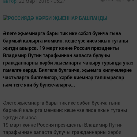
автор,
22 март 2018 - 05:27
1469
0
0
Әлеге җыемнарга бары тик ике сәбәп буенча гына
бармый калырга мөмкин: кеше үзе яисә якын туганы
җитди авырса. 19 март көнне Россия президенты
Владимир Путин тарафыннан запаста булучы
гражданнарны хәрби җыемнарга чакыру турында указ
гамәлгә керде. Билгеле булганча, җыемга килүчеләрне
частьларга билгелиләр, хәрби киемнәр тапшыралар
һәм теге яки бу бүлекчәләргә...
Әлеге җыемнарга бары тик ике сәбәп буенча гына
бармый калырга мөмкин: кеше үзе яисә якын туганы
җитди авырса.
19 март көнне Россия президенты Владимир Путин
тарафыннан запаста булучы гражданнарны хәрби