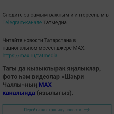
Следите за самым важным и интересным в
Telegram-канале
Татмедиа
Читайте новости Татарстана в
национальном мессенджере MАХ:
https://max.ru/tatmedia
Тагы да кызыклырак яңалыклар,
фото һәм видеолар «Шәһри
Чаллы»ның
MAX
каналында
(язылыгыз).
Перейти на страницу новости