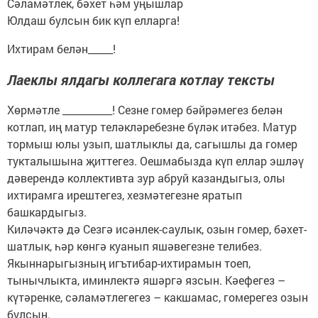
Сәламәтлек, бәхет һәм уңышлар
Юлдаш булсын бик күп елларга!
Ихтирам белән_____!
Лаеклы ялдагы коллегага котлау тексты
Хөрмәтле __________! Сезне гомер бәйрәмегез белән
котлап, иң матур теләкләребезне бүләк итәбез. Матур
тормыш юлы узып, шатлыклы да, сагышлы да гомер
тукталышына җиттегез. Оешмабызда күп еллар эшләү
дәверендә коллективта зур абруй казандыгыз, олы
ихтирамга ирештегез, хезмәтегезне яратып
башкардыгыз.
Киләчәктә дә Сезгә исәнлек-саулык, озын гомер, бәхет-
шатлык, һәр көнгә куанып яшәвегезне телибез.
Якыннарыгызның игътибар-ихтирамын тоеп,
тынычлыкта, иминлектә яшәргә язсын. Кәефегез –
күтәренке, сәламәтлегегез – какшамас, гомерегез озын
булсын.