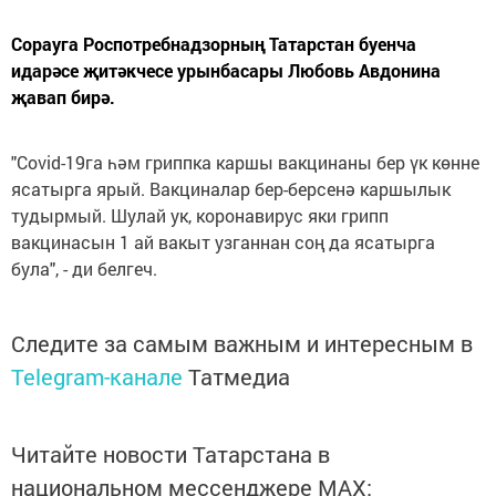
Сорауга Роспотребнадзорның Татарстан буенча
идарәсе җитәкчесе урынбасары Любовь Авдонина
җавап бирә.
"Covid-19га һәм гриппка каршы вакцинаны бер үк көнне
ясатырга ярый. Вакциналар бер-берсенә каршылык
тудырмый. Шулай ук, коронавирус яки грипп
вакцинасын 1 ай вакыт узганнан соң да ясатырга
була", - ди белгеч.
Следите за самым важным и интересным в
Telegram-канале
Татмедиа
Читайте новости Татарстана в
национальном мессенджере MАХ: