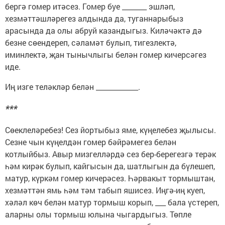
бергә гомер итәсез. Гомер буе _______ эшләп,
хезмәттәшләрегез алдында да, туганнарыбыз
арасында да олы абруй казандыгыз. Киләчәктә дә
безне сөендереп, сәламәт булып, тигезлектә,
иминлектә, җан тынычлыгы белән гомер кичерсәгез
иде.
Иң изге теләкләр белән ____________.
***
Сөеклеләребез! Сез йортыбыз яме, күңелебез җылысы.
Сезне чын күңелдән гомер бәйрәмегез белән
котлыйбыз. Авыр мизгелләрдә сез бер-берегезгә терәк
һәм кирәк булып, кайгысын да, шатлыгын да бүлешеп,
матур, күркәм гомер кичерәсез. Һәрвакыт тормыштан,
хезмәттән ямь һәм тәм табып яшисез. Иңгә-иң куеп,
хәләл көч белән матур тормыш корып, ___ бала үстереп,
аларны олы тормыш юлына чыгардыгыз. Төпле