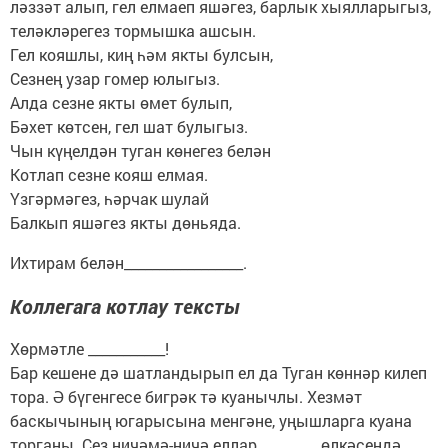
ләззәт алып, гел елмаеп яшәгез, барлык хыялларыгыз,
теләкләрегез тормышка ашсын.
Гел кояшлы, киң һәм якты булсын,
Сезнең узар гомер юлыгыз.
Алда сезне якты өмет булып,
Бәхет көтсен, гел шат булыгыз.
Чын күңелдән туган көнегез белән
Котлап сезне кояш елмая.
Үзгәрмәгез, һәрчак шулай
Балкып яшәгез якты дөньяда.
Ихтирам белән_________________.
Коллегага котлау тексты
Хөрмәтле ___________!
Бар кешене дә шатландырып ел да Туган көннәр килеп
тора. Ә бүгенгесе бигрәк тә куанычлы. Хезмәт
баскычының югарысына менгәне, уңышларга куана
торганы. Сез ничәмә-ничә еллар ________ өлкәсендә