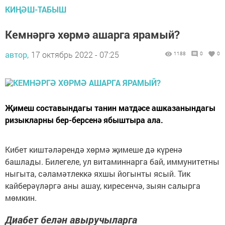
КИҢӘШ-ТАБЫШ
Кемнәргә хөрмә ашарга ярамый?
автор,
17 октябрь 2022 - 07:25
1188
0
0
Җимеш составындагы танин матдәсе ашказанындагы
ризыкларны бер-берсенә ябыштыра ала.
Кибет киштәләрендә хөрмә җимеше дә күренә
башлады. Билегеле, ул витаминнарга бай, иммунитетны
ныгыта, сәламәтлеккә яхшы йогынты ясый. Тик
кайберәүләргә аны ашау, киресенчә, зыян салырга
мөмкин.
Диабет белән авыручыларга