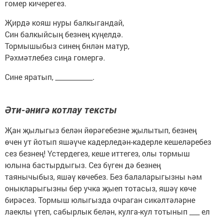
гомер кичерегез.
Җирдә кояш нуры балкыгандай,
Син балкыйсың безнең күңелдә.
Тормышыбыз синең бнлән матур,
Рәхмәтлебез сиңа гомергә.
Сине яратып, ___________.
Әти-әнигә котлау тексты
Җан җылыгыз белән йөрәгебезне җылытып, безнең
өчен ут йотып яшәүче кадерледән-кадерле кешеләребез
сез безнең! Үстердегез, кеше иттегез, олы тормыш
юлына бастырдыгыз. Сез бүген дә безнең
таянычыбыз, яшәү көчебез. Без балаларыгызны һәм
оныкларыгызны бер учка җыеп тотасыз, яшәү көче
бирәсез. Тормыш юлыгызда очраган сикәлтәләрне
лаеклы үтеп, сабырлык белән, кулга-кул тотынып ___ ел