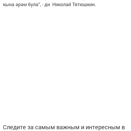
кына әрәм була”, - ди Николай Тятюшкин.
Следите за самым важным и интересным в