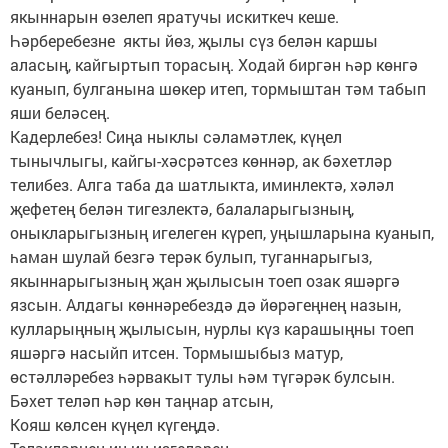
якыннарын өзелеп яратучы искиткеч кеше.
Һәрберебезне якты йөз, җылы сүз белән каршы
аласың, кайгыртып торасың. Ходай биргән һәр көнгә
куанып, булганына шөкер итеп, тормыштан тәм табып
яши беләсең.
Кадерлебез! Сиңа ныклы сәламәтлек, күңел
тынычлыгы, кайгы-хәсрәтсез көннәр, ак бәхетләр
телибез. Алга таба да шатлыкта, иминлектә, хәләл
җефетең белән тигезлектә, балаларыгызның,
оныкларыгызның игелеген күреп, уңышларына куанып,
һаман шулай безгә терәк булып, туганнарыгыз,
якыннарыгызның җан җылысын тоеп озак яшәргә
язсын. Алдагы көннәребездә дә йөрәгеңнең назын,
кулларыңның җылысын, нурлы күз карашыңны тоеп
яшәргә насыйп итсен. Тормышыбыз матур,
өстәлләребез һәрвакыт тулы һәм түгәрәк булсын.
Бәхет теләп һәр көн таңнар атсын,
Кояш көлсен күңел күгеңдә.