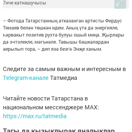
– Фотода Татарстанның атказанган артисты Фирдүс
Тямаев белән төшкән идем. Аның үтә дә энергияле,
һәрвакыт позитив рухта булуы ошый миңа. Җырлары
да эчтэлекле, мәгънәле. Тавышы башкалардан
аерылып тора, – дип яза безгә Энҗе ханым.
Следите за самым важным и интересным в
Telegram-канале
Татмедиа
Читайте новости Татарстана в
национальном мессенджере MАХ:
https://max.ru/tatmedia
Тагы да кызыклырак яңалыклар,