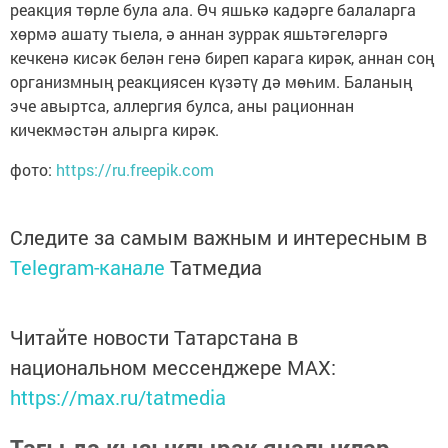
реакция төрле була ала. Өч яшькә кадәрге балаларга
хөрмә ашату тыела, ә аннан зуррак яшьтәгеләргә
кечкенә кисәк белән генә биреп карага кирәк, аннан соң
организмның реакциясен күзәтү дә мөһим. Баланың
эче авыртса, аллергия булса, аны рационнан
кичекмәстән алырга кирәк.
фото:
https://ru.freepik.com
Следите за самым важным и интересным в
Telegram-канале
Татмедиа
Читайте новости Татарстана в
национальном мессенджере MАХ:
https://max.ru/tatmedia