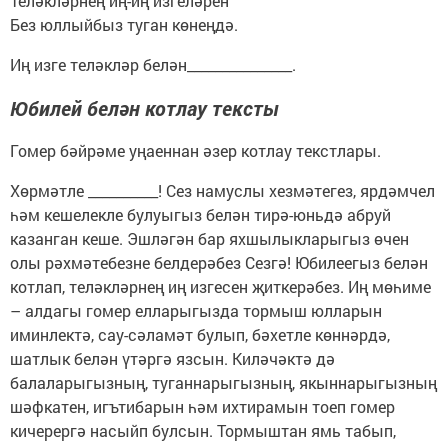
Теләкләрнең иң-иң изгеләрен
Без юллыйбыз туган көнеңдә.
Иң изге теләкләр белән_______________.
Юбилей белән котлау тексты
Гомер бәйрәме уңаеннан әзер котлау текстлары.
Хөрмәтле __________! Сез намуслы хезмәтегез, ярдәмчел
һәм кешелекле булуыгыз белән тирә-юньдә абруй
казанган кеше. Эшләгән бар яхшылыкларыгыз өчен
олы рәхмәтебезне белдерәбез Сезгә! Юбилеегыз белән
котлап, теләкләрнең иң изгесен җиткерәбез. Иң мөһиме
– алдагы гомер елларыгызда тормыш юлларын
иминлектә, сау-сәламәт булып, бәхетле көннәрдә,
шатлык белән үтәргә язсын. Киләчәктә дә
балаларыгызның, туганнарыгызның, якыннарыгызның
шәфкатен, игътибарын һәм ихтирамын тоеп гомер
кичерергә насыйп булсын. Тормыштан ямь табып,