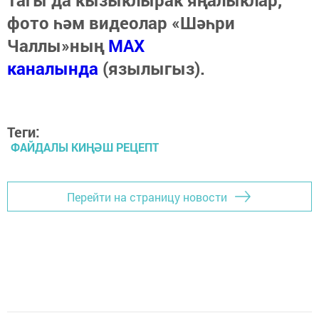
Тагы да кызыклырак яңалыклар,
фото һәм видеолар «Шәһри
Чаллы»ның
MAX
каналында
(язылыгыз).
Теги:
ФАЙДАЛЫ КИҢӘШ РЕЦЕПТ
Перейти на страницу новости