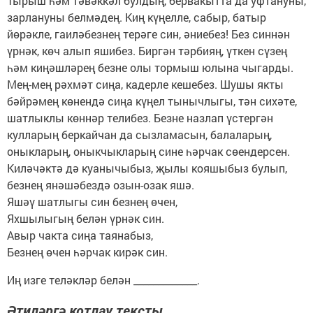
Тырыш һәм тәвәккәл булдың, бервакытта да уфтануны,
зарлануны белмәдең. Киң күңелле, сабыр, батыр
йөрәкле, гаиләбезнең терәге син, әниебез! Без синнән
үрнәк, көч алып яшибез. Биргән тәрбияң, үткен сүзең
һәм киңәшләрең безне олы тормыш юлына чыгарды.
Мең-мең рәхмәт сиңа, кадерле кешебез. Шушы якты
бәйрәмең көнендә сиңа күңел тынычлыгы, тән сихәте,
шатлыклы көннәр телибез. Безне назлап үстергән
кулларың беркайчан да сызламасын, балаларың,
оныкларың, оныкчыкларың сине һәрчак сөендерсен.
Киләчәктә дә куанычыбыз, җылы кояшыбыз булып,
безнең янәшәбездә озын-озак яшә.
Яшәү шатлыгы син безнең өчен,
Яхшылыгың белән үрнәк син.
Авыр чакта сиңа таянабыз,
Безнең өчен һәрчак кирәк син.
Иң изге теләкләр белән _____________.
Әтиләргә котлау тексты