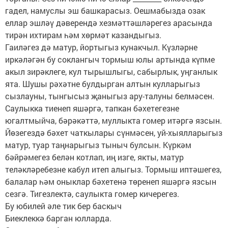
гадел, намуслы эш башкарасыз. Оешмабызда озак
еллар эшләү дәверендә хезмәттәшләрегез арасында
тирән ихтирам һәм хөрмәт казандыгыз.
Гаиләгез дә матур, йортыгыз кунакчыл. Күзләрне
иркәләгән бу соклангыч тормыш юлы артында күпме
акыл зирәклеге, кул тырышлыгы, сабырлык, уңганлык
ята. Шушы рәхәтне булдырган алтын кулларыгыз
сызлауны, тынгысыз җаныгыз ару-талуны белмәсен.
Саулыкка тиенеп яшәргә, тапкан бәхетегезне
югалтмыйча, бәрәкәттә, муллыкта гомер итәргә язсын.
Йөзегездә бәхет чаткылары сүнмәсен, уй-хыялларыгыз
матур, туар таңнарыгыз тыныч булсын. Күркәм
бәйрәмегез белән котлап, иң изге, якты, матур
теләкләребезне кабул итеп алыгыз. Тормыш иптәшегез,
балалар һәм оныклар бәхетенә төренеп яшәргә язсын
сезгә. Тигезлектә, саулыкта гомер кичерегез.
Бу юбилей әле тик бер баскыч
Биеклеккә барган юлларда.