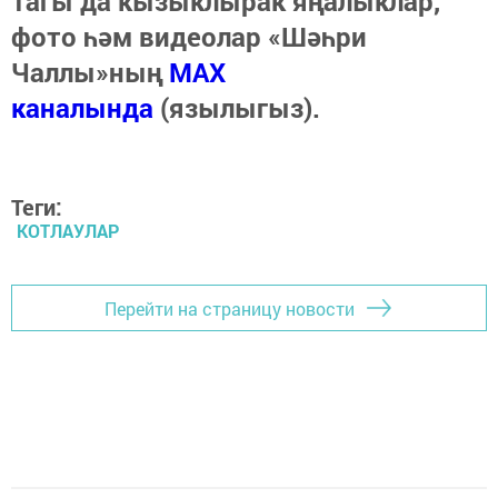
Тагы да кызыклырак яңалыклар,
фото һәм видеолар «Шәһри
Чаллы»ның
MAX
каналында
(язылыгыз).
Теги:
КОТЛАУЛАР
Перейти на страницу новости