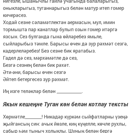
нигезле, ышанычлы гаилә учагында балаларыгыз,
оныкларыгыз, туганнарыгыз белән матур итеп гомер
кичерәсез.
Ходай сезне сәламәтлектән аермасын, мул, имин
тормышта пар канатлар булып озын гомер итәргә
язсын. Сез булганда гына өйләребез ямьле,
сыйларыбыз тәмле. Барысы өчен дә зур рәхмәт сезгә,
кадерлеләребез! Без сезне бик яратабыз.
Гадел дә сез, мәрхәмәтле дә сез,
Безгә сезнең белән бик рәхәт.
Әти-әни, барысы өчен сезгә
Әйтеп бетергесез зур рәхмәт.
Иң изге теләкләр белән ____________.
Якын кешеңне Туган көн белән котлау тексты
Хөрмәтле________! Никадәр күркәм сыйфатларны үзеңә
җыйгансың син: ачык йөзле, киң күңелле, көчле рухлы,
сабыр һәм тыныч холыклы. Шуның белән бергә