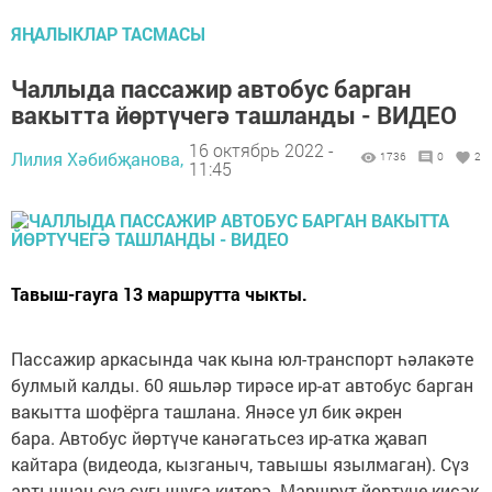
ЯҢАЛЫКЛАР ТАСМАСЫ
Чаллыда пассажир автобус барган
вакытта йөртүчегә ташланды - ВИДЕО
16 октябрь 2022 -
Лилия Хәбибҗанова,
1736
0
2
11:45
Тавыш-гауга 13 маршрутта чыкты.
Пассажир аркасында чак кына юл-транспорт һәлакәте
булмый калды. 60 яшьләр тирәсе ир-ат автобус барган
вакытта шофёрга ташлана. Янәсе ул бик әкрен
бара. Автобус йөртүче канәгатьсез ир-атка җавап
кайтара (видеода, кызганыч, тавышы язылмаган). Сүз
артыннан сүз сугышуга китерә. Маршрут йөртүче кисәк