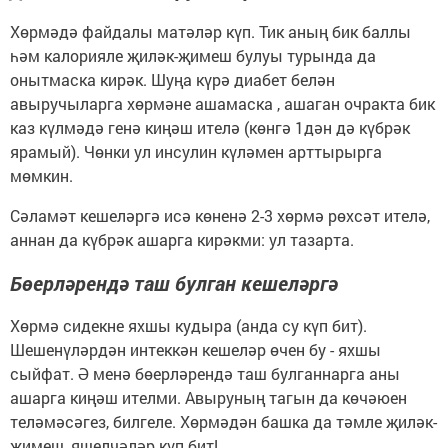
Хөрмәдә файдалы матәләр күп. Тик аның бик баллы
һәм калорияле җиләк-җимеш булуы турында да
онытмаска кирәк. Шуңа күрә диабет белән
авыручыларга хөрмәне ашамаска , ашаган очракта бик
каз күлмәдә генә киңәш ителә (көнгә 1дән дә күбрәк
ярамый). Чөнки ул инсулин күләмен арттырырга
мөмкин.
Сәламәт кешеләргә исә көненә 2-3 хөрмә рөхсәт ителә,
аннан да күбрәк ашарга кирәкми: ул тазарта.
Бөерләрендә таш булган кешеләргә
Хөрмә сидекне яхшы кудыра (анда су күп бит).
Шешенүләрдән интеккән кешеләр өчен бу - яхшы
сыйфат. Ә менә бөерләрендә таш булганнарга аны
ашарга киңәш ителми. Авыруның тагын да көчәюен
теләмәсәгез, билгеле. Хөрмәдән башка да тәмле җиләк-
җимеш, яшелчәләр күп бит!