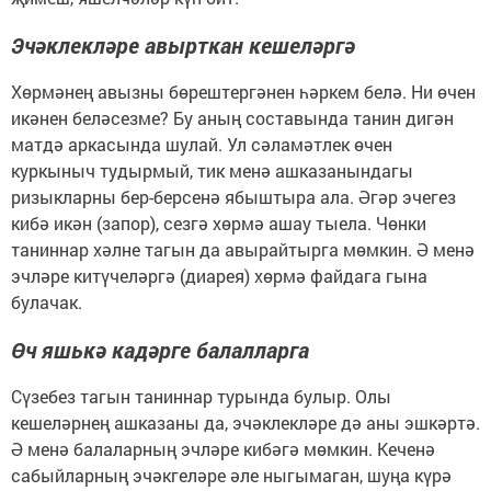
Эчәклекләре авырткан кешеләргә
Хөрмәнең авызны бөрештергәнен һәркем белә. Ни өчен
икәнен беләсезме? Бу аның составында танин дигән
матдә аркасында шулай. Ул сәламәтлек өчен
куркыныч тудырмый, тик менә ашказанындагы
ризыкларны бер-берсенә ябыштыра ала. Әгәр эчегез
кибә икән (запор), сезгә хөрмә ашау тыела. Чөнки
таниннар хәлне тагын да авырайтырга мөмкин. Ә менә
эчләре китүчеләргә (диарея) хөрмә файдага гына
булачак.
Өч яшькә кадәрге балалларга
Сүзебез тагын таниннар турында булыр. Олы
кешеләрнең ашказаны да, эчәклекләре дә аны эшкәртә.
Ә менә балаларның эчләре кибәгә мөмкин. Кеченә
сабыйларның эчәкгеләре әле ныгымаган, шуңа күрә