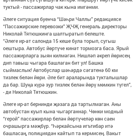
туктый - пассажирлар чак кына имгәнми.
Әлеге ситуация буенча “Шәһри Чаллы” редакциясе
“Пассажирские перевозки” ҖЧҖ генераль директоры
Николай Тятюшкинга шалтыратып белеште.
“Әлеге ир-ат салонда 15 кеше була торып, сугыш
оештыра. Автобус йөртүче кинәт тормозга баса. Ярый
пассажирларга зыян килмәгән. Нишләп әкреп йөрисең
дип тавыш чыгара башлаган бит ул! Башка
сыймаслык! Автобуслар шәһәрдә сәгатенә 60 км
тизлек белән йөри. Әле бит араларында тукталышлар
да бар. Шуңа күрә зур тизлек белән йөрү мөмкин түгел”,
- ди Николай Тятюшкин.
Әлеге ир-ат бернинди җәзага да тартылмаган. Аны
автобустан куып кына чыгарганнар. Чөнки модный
“герой” пассажирлар белән йөртүчеләр көн саен
очрашырга мәҗбүр. “Һәркайсына игътибар итә
башласаң, полициядән кайтып та кермисең. Вакыт