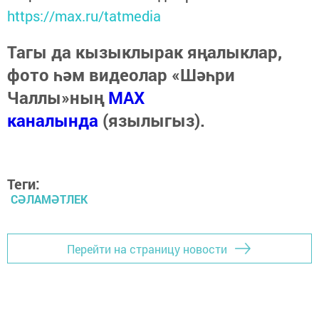
https://max.ru/tatmedia
Тагы да кызыклырак яңалыклар,
фото һәм видеолар «Шәһри
Чаллы»ның
MAX
каналында
(язылыгыз).
Теги:
СӘЛАМӘТЛЕК
Перейти на страницу новости