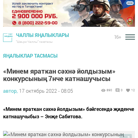
ЧАЛЛЫ ЯҢАЛЫКЛАРЫ
16+
"Шәһри Чаллы" газетасы
ЯҢАЛЫКЛАР ТАСМАСЫ
«Минем яраткан сәхнә йолдызым»
конкурсының 7нче катнашучысы
автор,
17 октябрь 2022 - 08:05
890
0
12
«Минем яраткан сәхнә йолдызым» бәйгесендә җиденче
катнашучыбыз – Энҗе Сабитова.