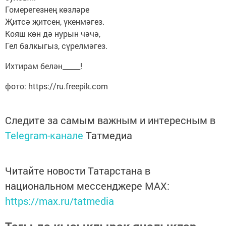
Гомерегезнең көзләре
Җитсә җитсен, үкенмәгез.
Кояш көн дә нурын чәчә,
Гел балкыгыз, сүрелмәгез.
Ихтирам белән_____!
фото: https://ru.freepik.com
Следите за самым важным и интересным в
Telegram-канале
Татмедиа
Читайте новости Татарстана в
национальном мессенджере MАХ:
https://max.ru/tatmedia