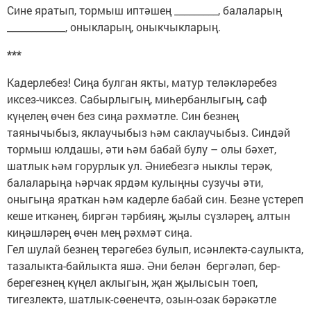
Сине яратып, тормыш иптәшең _________, балаларың
____________, оныкларың, оныкчыкларың.
***
Кадерлебез! Сиңа булган якты, матур теләкләребез
иксез-чиксез. Сабырлыгың, миһербанлыгың, саф
күңелең өчен без сиңа рәхмәтле. Син безнең
таянычыбыз, яклаучыбыз һәм саклаучыбыз. Синдәй
тормыш юлдашы, әти һәм бабай булу – олы бәхет,
шатлык һәм горурлык ул. Әниебезгә ныклы терәк,
балаларыңа һәрчак ярдәм кулыңны сузучы әти,
оныгыңа яраткан һәм кадерле бабай син. Безне үстереп
кеше иткәнең, биргән тәрбияң, җылы сүзләрең, алтын
киңәшләрең өчен мең рәхмәт сиңа.
Гел шулай безнең терәгебез булып, исәнлектә-саулыкта,
тазалыкта-байлыкта яшә. Әни белән бергәләп, бер-
берегезнең күңел аклыгын, җан җылысын тоеп,
тигезлектә, шатлык-сөенечтә, озын-озак бәрәкәтле