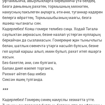
уфтанмыйча, авырлыкларга бирешмичә үтә белдең.
Безгә дөньяның рәхәтен, тормышның михнәтен,
намусның пакълеген аңларга, әти-әни, туганнар кадерен
белергә өйрәттең. Тормышыбызның маягы, безгә
яшәеш чыганагы син.
Кадерлебез! Кояш гомере телибез сиңа. Ходай Тәгалә
саулыктан аермасын, безне назлап үстергән кулларың
беркайчан да сызламасын. Гомереңне җан тынычлыгы
белән, шатлык-сөенечтә үтәргә насыйп булсын, безне
гел шулай каршы алып, имин булып, рәхәт итеп яшәргә
язсын.
Без бәхетле, әни, син булганга,
Балам диеп өзелеп торганга,
Рәхмәт әйтеп баш иябез
Сиксән яшең тулганда.
***
Кадерлебез! Гомерең синең намуслы хезмәттә үтте.