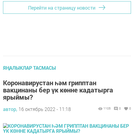
Перейти на страницу новости
ЯҢАЛЫКЛАР ТАСМАСЫ
Коронавирустан һәм грипптан
вакцинаны бер үк көнне кадатырга
ярыймы?
автор,
16 октябрь 2022 - 11:18
1105
0
0