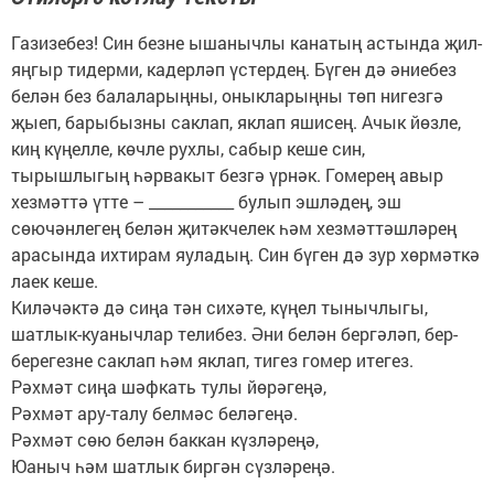
Газизебез! Син безне ышанычлы канатың астында җил-
яңгыр тидерми, кадерләп үстердең. Бүген дә әниебез
белән без балаларыңны, оныкларыңны төп нигезгә
җыеп, барыбызны саклап, яклап яшисең. Ачык йөзле,
киң күңелле, көчле рухлы, сабыр кеше син,
тырышлыгың һәрвакыт безгә үрнәк. Гомерең авыр
хезмәттә үтте – ___________ булып эшләдең, эш
сөючәнлегең белән җитәкчелек һәм хезмәттәшләрең
арасында ихтирам яуладың. Син бүген дә зур хөрмәткә
лаек кеше.
Киләчәктә дә сиңа тән сихәте, күңел тынычлыгы,
шатлык-куанычлар телибез. Әни белән бергәләп, бер-
берегезне саклап һәм яклап, тигез гомер итегез.
Рәхмәт сиңа шәфкать тулы йөрәгеңә,
Рәхмәт ару-талу белмәс беләгеңә.
Рәхмәт сөю белән баккан күзләреңә,
Юаныч һәм шатлык биргән сүзләреңә.