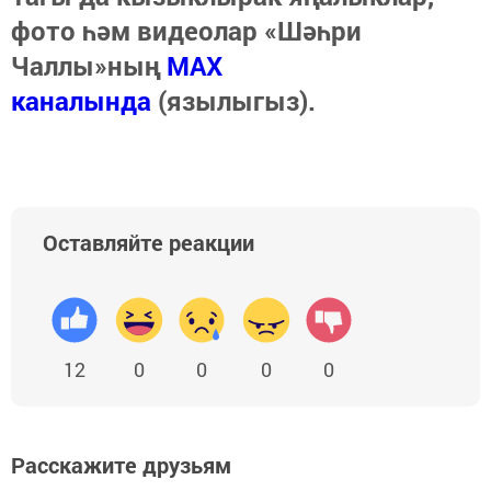
фото һәм видеолар «Шәһри
Чаллы»ның
MAX
каналында
(язылыгыз).
Оставляйте реакции
12
0
0
0
0
Расскажите друзьям