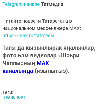
Telegram-канале
Татмедиа
Читайте новости Татарстана в
национальном мессенджере MАХ:
https://max.ru/tatmedia
Тагы да кызыклырак яңалыклар,
фото һәм видеолар «Шәһри
Чаллы»ның
MAX
каналында
(язылыгыз).
Теги:
ТРАНСПОРТ