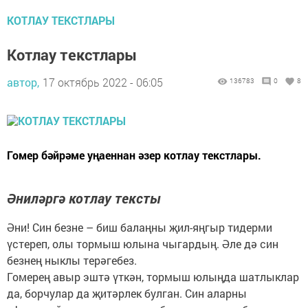
КОТЛАУ ТЕКСТЛАРЫ
Котлау текстлары
автор,
17 октябрь 2022 - 06:05
136783
0
8
Гомер бәйрәме уңаеннан әзер котлау текстлары.
Әниләргә котлау тексты
Әни! Син безне – биш балаңны җил-яңгыр тидерми
үстереп, олы тормыш юлына чыгардың. Әле дә син
безнең ныклы терәгебез.
Гомерең авыр эштә үткән, тормыш юлыңда шатлыклар
да, борчулар да җитәрлек булган. Син аларны