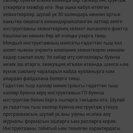
үткәрергә мәҗбүр итә. Яңа эшкә кабул ителгән
хезмәткәрләр, шулай ук 30 календарь көннән артык
вакытка оешмага командировкаланган затлар әлеге
инструктажны хезмәткәрнең хезмәт эшчәнлеге фактта
башланган көннән бер ай эчендә узарга тиеш.
Мондый инструктажның максаты-гадәттән тыш хәл
килеп чыккан очракта компания хезмәткәрен мөмкин
кадәр саклап калу. Ул хәбәр итү сигналлары буенча
ничек эш итәргә, эвакуация игълан иткәндә, шәхси һәм
күмәк саклану чараларын кайда кулланырга һәм
алардан файдалана белергә тиеш.
Гадәттән тыш хәлләр министрлыгы гадәттән тыш
хәлләр буенча керү инструктажын ГО буенча
инструктаж белән бергә эшләргә тәкъдим итә. Шулай
ук гадәттән тыш хәлләр буенча инструктаж үткәрү
программасын, шулай ук аны узуны исәпкә алу
журналы формасын эшләргә һәм расларга кирәк.
Инструктажны табигый һәм техноген характердагы