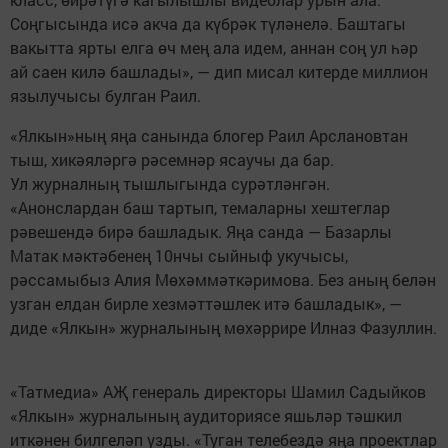
Соңгысында исә акча да күбрәк түләнелә. Баштагы
вакытта ярты елга өч мең ала идем, аннан соң ул һәр
ай саен килә башлады», — дип мисал китерде миллион
язылучысы булган Раил.
«Ялкын»ның яңа санында блогер Раил Арслановтан
тыш, хикәяләргә рәсемнәр ясаучы да бар.
Ул журналның тышлыгында сурәтләнгән.
«Анонслардан баш тартып, темаларны хештеглар
рәвешендә бирә башладык. Яңа санда — Базарлы
Матак мәктәбенең 10нчы сыйныф укучысы,
рәссамыбыз Алия Мөхәммәткәримова. Без аның белән
узган елдан бирле хезмәттәшлек итә башладык», —
диде «Ялкын» журналының мөхәррире Илназ Фазуллин.
«Татмедиа» АҖ генераль директоры Шамил Садыйков
«Ялкын» журналының аудиториясе яшьләр тәшкил
иткәнен билгеләп узды. «Туган телебездә яңа проектлар