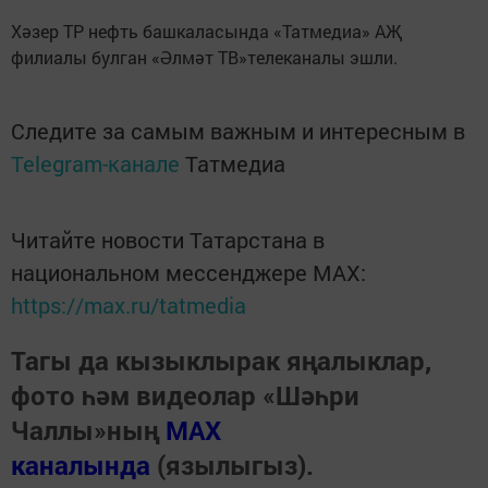
Хәзер ТР нефть башкаласында «Татмедиа» АҖ
филиалы булган «Әлмәт ТВ»телеканалы эшли.
Следите за самым важным и интересным в
Telegram-канале
Татмедиа
Читайте новости Татарстана в
национальном мессенджере MАХ:
https://max.ru/tatmedia
Тагы да кызыклырак яңалыклар,
фото һәм видеолар «Шәһри
Чаллы»ның
MAX
каналында
(язылыгыз).