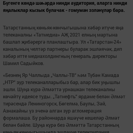
Бүгенге көндә шәһәрдә нинди аудитория, аларга нинди
яңалыклар кызык булачак - гомумән эзләнүләр бара.
Татарстанның көньяк-көнчыгышына хәбәр итүче яңа
телеканалны «Татмедиа» АҖ 2021 елның мартына
башлап җибәрергә планлаштыра. Ул «Татарстан-24»
каналының челтәр партнеры буларак эшләячәк, дип
хәбәр итте медиахолдингның генераль директоры
Шамил Садыйков.
«Безнең Яр Чаллыда „Чаллы-ТВ“ һәм Түбән Камада
„НТР“ зур телеканалларыбыз бар, алар бик уңышлы
эшли. Шуңа күрә Әлмәттә урнашкан телеканалны
көчәйтү идеясе туды. „Татнефть“ ярдәме белән Әлмәт
тирәсендә Лениногорск, Бөгелмә, Баулы, Зәй,
Азнакайны үз эченә алган зур агломерация
формалаша. Бу районнарда яшәүче кешеләр Әлмәт
белән бәйле. Шуңа күрә без Әлмәттә Татарстанның
көньяк-көнчыгышында эшләүче телекомпания