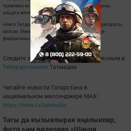
прививка ясаткан, шуның 1289 ы икенче дозаны
алырга өлгергән.
Әлегә Татарстанга барлыгы 13,4 мең доза препараты
килгән. Министрлыкта аларның 43,9% ы инде
файдаланылуын билгеләп үттеләр.
Следите за самым важным и интересным в
Telegram-канале
Татмедиа
Читайте новости Татарстана в
национальном мессенджере MАХ:
https://max.ru/tatmedia
Тагы да кызыклырак яңалыклар,
фото һәм видеолар «Шәһри