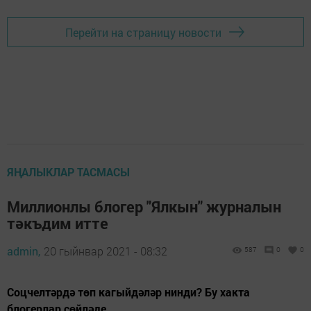
Перейти на страницу новости
ЯҢАЛЫКЛАР ТАСМАСЫ
Миллионлы блогер "Ялкын" журналын
тәкъдим итте
admin,
20 гыйнвар 2021 - 08:32
587
0
0
Соцчелтәрдә төп кагыйдәләр нинди? Бу хакта
блогерлар сөйләде