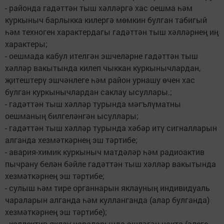
- районда гадәттән тыш хәлләргә хас оешма һәм
куркыныч барлыкка килергә мөмкин булган табигый
һәм техноген характердагы гадәттән тыш хәлләрнең иң
характеры;
- оешмада кабул ителгән эшчеләрне гадәттән тыш
хәлләр вакытында килеп чыккан куркынычлардан,
җитештерү эшчәнлеге һәм район урнашу өчен хас
булган куркынычлардан саклау ысуллары.;
- гадәттән тыш хәлләр турында мәгълүматны
оешманың билгеләнгән ысуллары;
- гадәттән тыш хәлләр турында хәбәр итү сигналларын
алганда хезмәткәрнең эш тәртибе;
- авария-химик куркыныч матдәләр һәм радиоактив
пычрану белән бәйле гадәттән тыш хәлләр вакытында
хезмәткәрнең эш тәртибе;
- сулыш һәм тире органнарын яклауның индивидуаль
чараларын алганда һәм кулланганда (алар булганда)
хезмәткәрнең эш тәртибе);
- коллектив яклау чараларында эшләгән чакта (әлеге