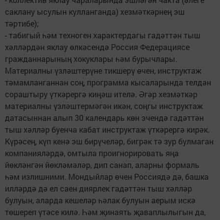
саклану ысулын кулланганда) хезмәткәрнең эш
тәртибе);
- табигый һәм техноген характердагы гадәттән тыш
хәлләрдән яклау өлкәсендә Россия Федерациясе
гражданнарының хокуклары һәм бурычлары.
Материалны үзләштерүне тикшерү өчен, инструктаж
тәмамланганнан соң, программа кысаларында телдән
сораштыру үткәрергә киңәш ителә. Әгәр хезмәткәр
материалны үзләштермәгән икән, соңгы инструктаж
датасыннан алып 30 календарь көн эчендә гадәттән
тыш хәлләр буенча кабат инструктаж үткәрергә кирәк.
Күрәсең, күп кенә эш бирүчеләр, бигрәк тә зур булмаган
компанияләрдә, омтыла проигнорировать яңа
йөкләнгән йөкләмәләр, дип санап, аларны формаль
һәм излишними. Мондыйлар өчен Россиядә дә, башка
илләрдә дә ел саен диярлек гадәттән тыш хәлләр
булуын, аларда кешеләр һәлак булуын аерым искә
төшереп үтәсе килә. Һәм җинаять җаваплылыгын да,