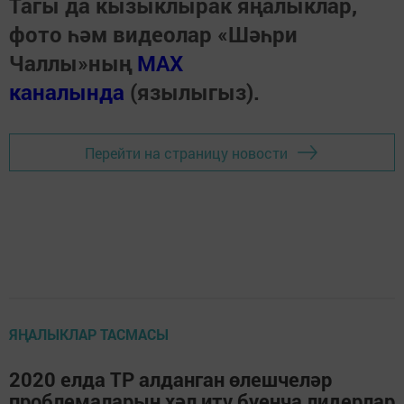
Тагы да кызыклырак яңалыклар,
фото һәм видеолар «Шәһри
Чаллы»ның
MAX
каналында
(язылыгыз).
Перейти на страницу новости
ЯҢАЛЫКЛАР ТАСМАСЫ
2020 елда ТР алданган өлешчеләр
проблемаларын хәл итү буенча лидерлар