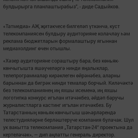
булдырырга планлаштырабыз", - диде Садыйков.
«Татмедиа» АҖ җитәкчесе билгеләп үткәнчә, куст
телекомпаниясен булдыру аудиторияне колачлау һәм
реклама бюджетларын формалаштыру ягыннан
медиахолдинг өчен отышлы.
«Хәзер аудиторияне сораштыру бара, без көньяк-
көнчыгышта яшәүчеләргә нинди яңалыклар,
телепрограммалар кирәклеген өйрәнәбез, аларны
барыннан да бигрәк нинди темалар борчый. Киләчәктә
без телекомпаниянең иң яхшы исеменә, иң яхшы
логотипка конкурс игълан итәчәкбез, әйдәп баручы
журналистларга кастинг игълан итәчәкбез. Бу
Татарстанның көньяк-көнчыгыш шәһәрләрендә
телестудияләрне берләштерүче компания булачак. Шул
ук вакытта телекомпания „Татарстан-24“ проектына да
кертеләчәк», — дип аңлатты генераль директор.