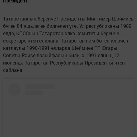
Президент.
Татарстанның беренче Президенты Минтимер Шәймиев
бүген 84 яшьлеген билгеләп үтә. Ул республиканы 1989
елда, КПССның Татарстан өлкә комитеты беренче
секретаре итеп сайлана. Татарстан һәм бөтен ил өчен
катлаулы 1990-1991 елларда Шәймиев ТР Югары
Советы Рәисе вазыйфасын били, ә 1991 елның 12
июнендә Татарстан Республикасы Президенты итеп
сайлана.