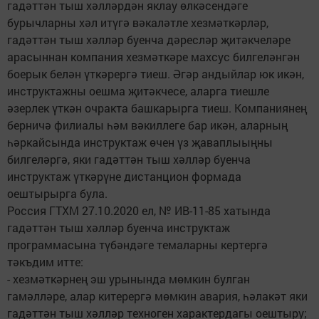
гадәттән тыш хәлләрдән яклау өлкәсендәге
бурычларны хәл итүгә вәкаләтле хезмәткәрләр,
гадәттән тыш хәлләр буенча дәресләр җитәкчеләре
арасыннан компания хезмәткәре махсус билгеләнгән
боерык белән үткәрергә тиеш. Әгәр андыйлар юк икән,
инструктажны оешма җитәкчесе, аларга тиешле
әзерлек үткән очракта башкарырга тиеш. Компаниянең
берничә филиалы һәм вәкиллеге бар икән, аларның
һәркайсында инструктаж өчен үз җаваплыыңны
билгеләргә, яки гадәттән тыш хәлләр буенча
инструктаж үткәрүне дистанцион формада
оештырырга була.
Россия ГТХМ 27.10.2020 ел, № ИВ-11-85 хатында
гадәттән тыш хәлләр буенча инструктаж
программасына түбәндәге темаларны кертергә
тәкъдим итте:
- хезмәткәрнең эш урынында мөмкин булган
гамәлләре, алар китерергә мөмкин авария, һәлакәт яки
гадәттән тыш хәлләр техноген характердагы оештыру;