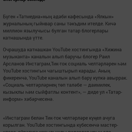
Бүген «Татмедиа»ның әдәби кафесында «Ялкын»
журналының гыйнвар саны тәкъдим ителде. Кичә
миллион язылучысы булган татар блогерлары
катнашында үтте.
Очрашуда катнашкан YouTube хостингында «Хижина
музыканта» каналын алып баручы блогер Раил
Арсланов Инстаграм,Тик-ток социаль челтәрләрен һәм
YouTube хостингын чагыштырып карады. Аның
фикеренчә, YouTube каналын алып бару күпкә авыррак.
«Социаль челтәрләрнең төп таләбе — даимилек,
кызыклы һәм сыйфатлы контент», — диде ул «Татар-
информ» хәбәрчесенә.
«Инстаграм белән Тик-ток челтәрләре күңел ачуга
корылган. YouTube хостингында күбесенчә мастер-
класс, өйрәтүгә кагылышлы видеолар урын ала.