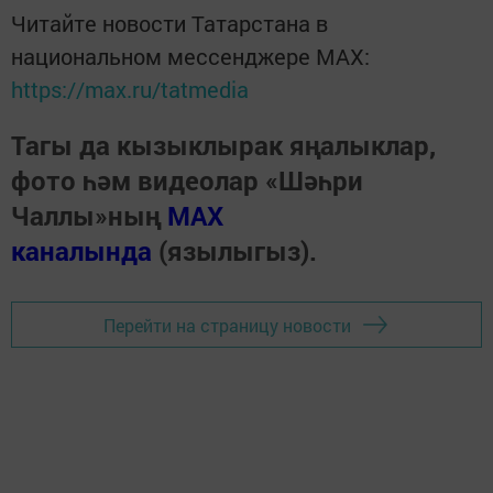
Читайте новости Татарстана в
национальном мессенджере MАХ:
https://max.ru/tatmedia
Тагы да кызыклырак яңалыклар,
фото һәм видеолар «Шәһри
Чаллы»ның
MAX
каналында
(язылыгыз).
Перейти на страницу новости