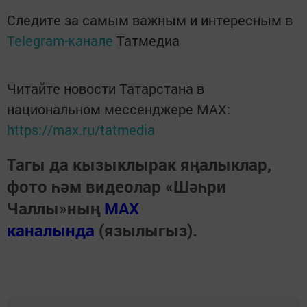
Следите за самым важным и интересным в
Telegram-канале
Татмедиа
Читайте новости Татарстана в
национальном мессенджере MАХ:
https://max.ru/tatmedia
Тагы да кызыклырак яңалыклар,
фото һәм видеолар «Шәһри
Чаллы»ның
MAX
каналында
(язылыгыз).