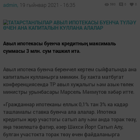
admin,
19 гыйнвар 2021 - 16:35
580
0
0
Авыл ипотекасы буенча кредитның максималь
суммасы 3 млн. сум тәшкил итә.
Авыл ипотека буенча беренчел кертем сыйфатында ана
капиталын кулланырга мөмкин. Бу хакта матбугат
конференциясендә ТР авыл хуҗалыгы һәм азык-төлек
министры урынбасары Марсель Мәхмүтов хәбәр итте.
«Гражданнар ипотеканы еллык 0,1% тан 3% ка кадәр
ташламалы ставка буенча ала алалар. Ипотека
кредитын җир участогы сатып алу һәм анда торак төзү,
яңа төзелештә фатир, әзер Шәхси Йорт Сатып Алу,
булган участокта торак төзү өчен файдаланырга