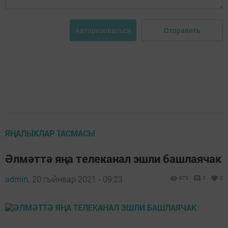
Отправить
Авторизоваться
ЯҢАЛЫКЛАР ТАСМАСЫ
Әлмәттә яңа телеканал эшли башлаячак
admin,
20 гыйнвар 2021 - 09:23
673
0
0