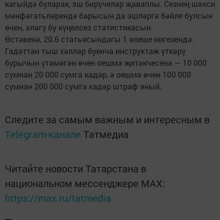
кагыйдә буларак, эш бирүчеләр җаваплы. Сезнең шәхси
мәнфәгатьләрендә барысын да эшләргә бәйле булсын
өчен, эләгү бу күңелсез статистикасын.
Өстәвенә, 20.6 статьясындагы 1 өлеше нигезендә.
Гадәттән тыш хәлләр буенча инструктаж үткәрү
бурычын үтәмәгән өчен оешма җитәкчесенә — 10 000
сумнан 20 000 сумга кадәр, ә оешма өчен 100 000
сумнан 200 000 сумга кадәр штраф яный.
Следите за самым важным и интересным в
Telegram-канале
Татмедиа
Читайте новости Татарстана в
национальном мессенджере MАХ:
https://max.ru/tatmedia