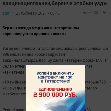
вакцинацияләүнең беренче этабын узды
admin,
20 гыйнвар 2021 - 06:45
559
0
0
Бер көн эчендә меңгә якын татарстанлы
коронавирустан прививка ясатты
Узган көн эчендә Татарстан медиклары республиканың
995 кешесен яңа коронавирустан
вакциналаштырдылар. Бу хакта «Татар-информ» МА ТР
Сәламәтлек саклау министрлыгының матбугат
хезмәтендә сөйләделәр.
«18 гыйнварда вакцинацияләүнең беренче этабын-728
кеше узды, икенче этап — 267», — дип аңлаттылар
матбугат хезмәтендә.
Республикада барлыгы 5 906 кеше «Спутник V»