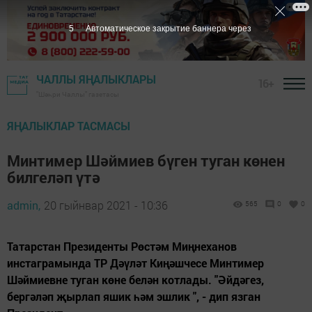
4
Автоматическое закрытие баннера через
ЧАЛЛЫ ЯҢАЛЫКЛАРЫ
16+
"Шәһри Чаллы" газетасы
ЯҢАЛЫКЛАР ТАСМАСЫ
Минтимер Шәймиев бүген туган көнен
билгеләп үтә
admin,
20 гыйнвар 2021 - 10:36
565
0
0
Татарстан Президенты Рөстәм Миңнеханов
инстаграмында ТР Дәүләт Киңәшчесе Минтимер
Шәймиевне туган көне белән котлады. "Әйдәгез,
бергәләп җырлап яшик һәм эшлик ", - дип язган