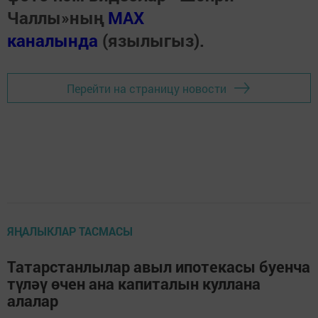
Чаллы»ның
MAX
каналында
(язылыгыз).
Перейти на страницу новости
ЯҢАЛЫКЛАР ТАСМАСЫ
Татарстанлылар авыл ипотекасы буенча
түләү өчен ана капиталын куллана
алалар