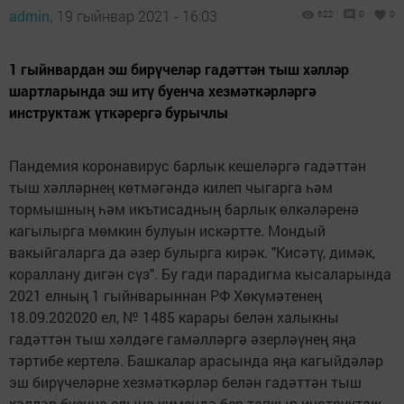
admin,
19 гыйнвар 2021 - 16:03
622
0
0
1 гыйнвардан эш бирүчеләр гадәттән тыш хәлләр
шартларында эш итү буенча хезмәткәрләргә
инструктаж үткәрергә бурычлы
Пандемия коронавирус барлык кешеләргә гадәттән
тыш хәлләрнең көтмәгәндә килеп чыгарга һәм
тормышның һәм икътисадның барлык өлкәләренә
кагылырга мөмкин булуын искәртте. Мондый
вакыйгаларга да әзер булырга кирәк. "Кисәтү, димәк,
кораллану дигән сүз". Бу гади парадигма кысаларында
2021 елның 1 гыйнварыннан РФ Хөкүмәтенең
18.09.202020 ел, № 1485 карары белән халыкны
гадәттән тыш хәлдәге гамәлләргә әзерләүнең яңа
тәртибе кертелә. Башкалар арасында яңа кагыйдәләр
эш бирүчеләрне хезмәткәрләр белән гадәттән тыш
хәлләр буенча елына кимендә бер тапкыр инструктаж