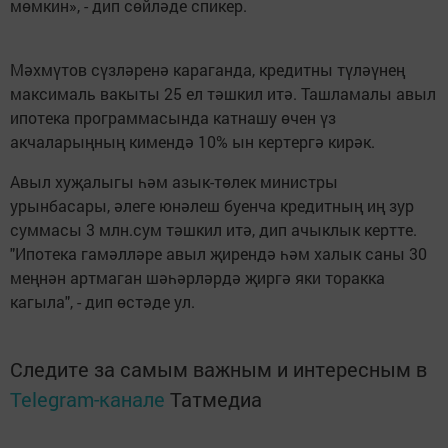
мөмкин», - дип сөйләде спикер.
Мәхмүтов сүзләренә караганда, кредитны түләүнең
максималь вакыты 25 ел тәшкил итә. Ташламалы авыл
ипотека программасында катнашу өчен үз
акчаларыңның кимендә 10% ын кертергә кирәк.
Авыл хуҗалыгы һәм азык-төлек министры
урынбасары, әлеге юнәлеш буенча кредитның иң зур
суммасы 3 млн.сум тәшкил итә, дип ачыклык кертте.
"Ипотека гамәлләре авыл җирендә һәм халык саны 30
меңнән артмаган шәһәрләрдә җиргә яки торакка
кагыла", - дип өстәде ул.
Следите за самым важным и интересным в
Telegram-канале
Татмедиа