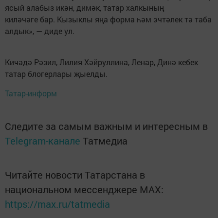
ясый алабыз икән, димәк, татар халкының
киләчәге бар. Кызыклы яңа форма һәм эчтәлек тә таба
алдык», — диде ул.
Кичәдә Рәзил, Лилия Хәйруллина, Ленар, Динә кебек
татар блогерлары җыелды.
Татар-информ
Следите за самым важным и интересным в
Telegram-канале
Татмедиа
Читайте новости Татарстана в
национальном мессенджере MАХ:
https://max.ru/tatmedia