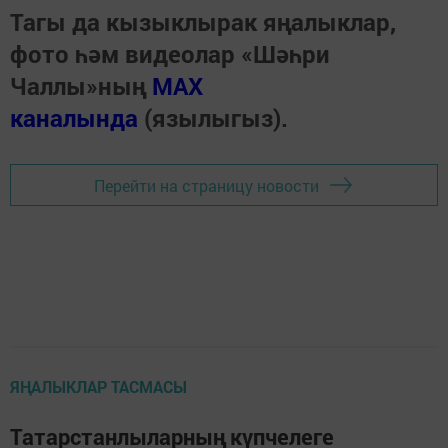
Тагы да кызыклырак яңалыклар,
фото һәм видеолар «Шәһри
Чаллы»ның
MAX
каналында
(язылыгыз).
Перейти на страницу новости
ЯҢАЛЫКЛАР ТАСМАСЫ
Татарстанлыларның күпчелеге