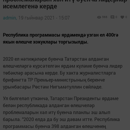
исемлегенә керде
admin,
19 гыйнвар 2021 - 15:07
566
0
0
Республика программасы ярдәмендә узган ел 400гә
якын өлешче хокуклары торгызылды.
2020 ел нәтиҗәләре буенча Татарстан алданган
өлешчеләргә күрсәтелгән ярдәм күләме буенча лидер
төбәкләр арасына керде. Бу хакта журналистларга
брифингта ТР Премьер-министрының беренче
урынбасары Рөстәм Нигъмәтуллин сөйләде.
Ул билгеләп үткәнчә, Татарстан Президенты ярдәме
белән республикада алданган өлешчеләр
проблемаларын хәл итү буенча планлы эш алып
барыла. "2020 елда да бу эш дәвам итте. Республика
программасы буенча 398 алданган өлешченең