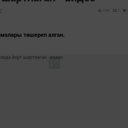
12
1250
0
малары төшереп алган.