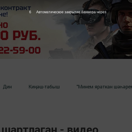
5
Автоматическое закрытие баннера через
Дин
Киңәш-табыш
"Минем яраткан шәһәрем
шартлаган - видео