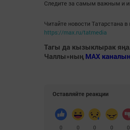
Следите за самым важным и 
Читайте новости Татарстана 
https://max.ru/tatmedia
Тагы да кызыклырак яңа
Чаллы»ның
MAX каналы
Оставляйте реакции
0
0
0
0
0