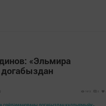
динов: «Эльмира
 догабыздан
0
1913
0