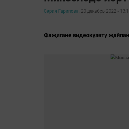
Сәрия Гарипова,
20 декабрь 2022 - 13:
Фаҗигане видеокүзәтү җайлан