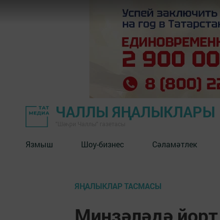
ЧАЛЛЫ ЯҢАЛЫКЛАРЫ
"Шәһри Чаллы" газетасы
Язмыш
Шоу-бизнес
Сәламәтлек
ЯҢАЛЫКЛАР ТАСМАСЫ
Минзәләдә йорт 