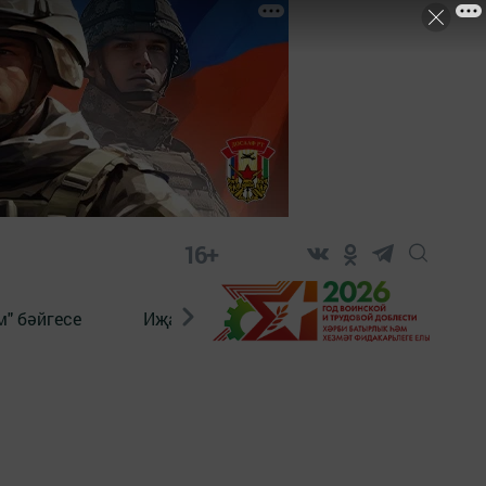
16+
" бәйгесе
Иҗат
Реклама
Онлайн язы