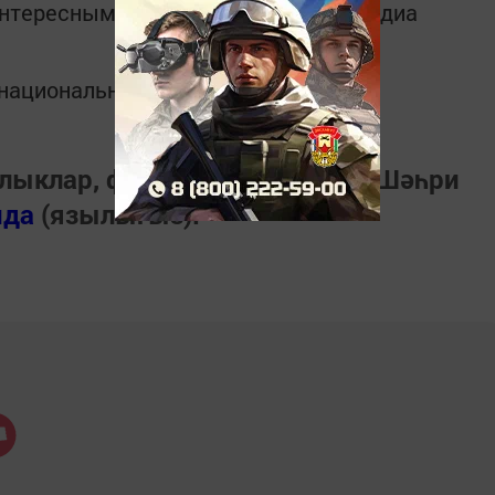
интересным в
Telegram-канале
Татмедиа
в национальном мессенджере MАХ:
лыклар, фото һәм видеолар «Шәһри
нда
(язылыгыз).