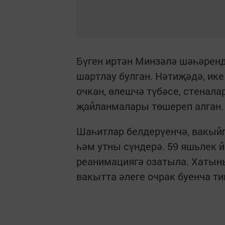
Бүген иртән Минзәлә шәһәренд
шартлау булган. Нәтиҗәдә, ик
очкан, өлешчә түбәсе, стенал
җайланмалары төшереп алган
Шаһитлар белдерүенчә, вакыйг
һәм утны сүндерә. 59 яшьлек й
реанимациягә озатыла. Хатын
вакытта әлеге очрак буенча т