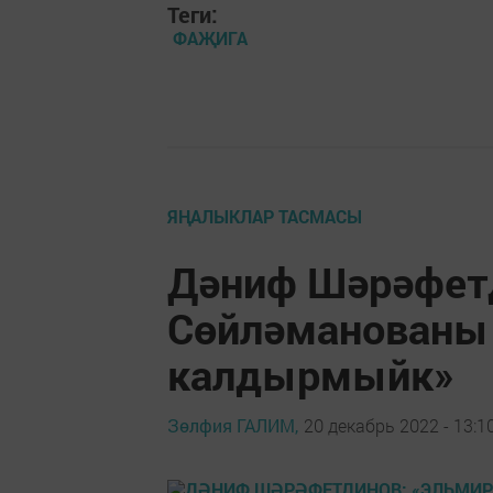
Теги:
ФАҖИГА
ЯҢАЛЫКЛАР ТАСМАСЫ
Дәниф Шәрәфет
Сөйләманованы
калдырмыйк»
Зөлфия ГАЛИМ,
20 декабрь 2022 - 13:1