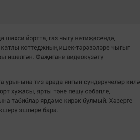
ә шәхси йортта, газ чыгу нәтиҗәсендә,
е катлы коттеджның ишек-тәрәзәләре чыгып
ары ишелгән. Фаҗигане видеокүзәтү
.
а урынына тиз арада янгын сүндерүчеләр килә
орт хуҗасы, ярты тәне пешү сәбәпле,
ына табиблар ярдәме кирәк булмый. Хәзерге
икшерү эшләре бара.