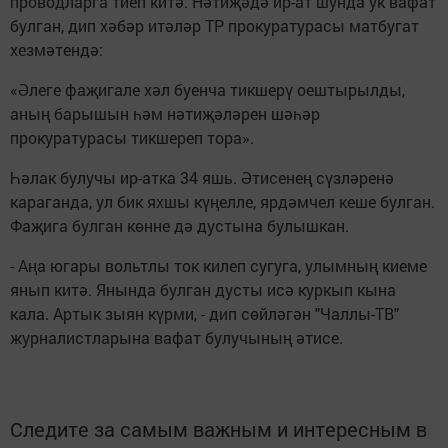
проводларга тиеп китә. Нәтиҗәдә ир-ат шунда ук вафат
булган, дип хәбәр итәләр ТР прокуратурасы матбугат
хезмәтендә:
«Әлеге фаҗигале хәл буенча тикшерү оештырылды,
аның барышын һәм нәтиҗәләрен шәһәр
прокуратурасы тикшереп тора».
Һәлак булучы ир-атка 34 яшь. Әтисенең сүзләренә
караганда, ул бик яхшы күңелле, ярдәмчел кеше булган.
Фаҗига булган көнне дә дустына булышкан.
- Аңа югары вольтлы ток килеп сугуга, улымның киеме
янып китә. Янында булган дусты исә куркып кына
кала. Артык зыян күрми, - дип сөйләгән "Чаллы-ТВ"
журналистларына вафат булучының әтисе.
Следите за самым важным и интересным в