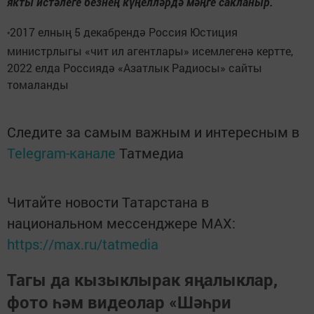
якты истәлеге безнең күңелләрдә мәңге сакланыр.
2017 елның 5 декабрендә Россия Юстиция
*
министрлыгы «чит ил агентлары» исемлегенә кертте,
2022 елда Россиядә «Азатлык Радиосы» сайты
томаланды
Следите за самым важным и интересным в
Telegram-канале
Татмедиа
Читайте новости Татарстана в
национальном мессенджере MАХ:
https://max.ru/tatmedia
Тагы да кызыклырак яңалыклар,
фото һәм видеолар «Шәһри