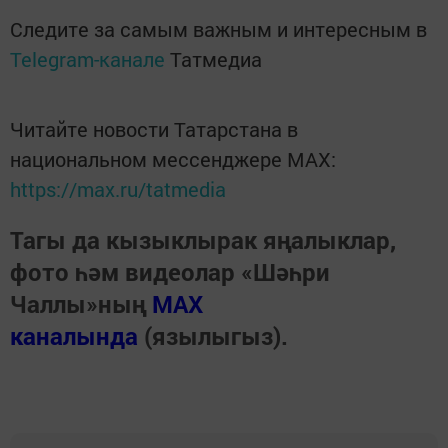
Следите за самым важным и интересным в
Telegram-канале
Татмедиа
Читайте новости Татарстана в
национальном мессенджере MАХ:
https://max.ru/tatmedia
Тагы да кызыклырак яңалыклар,
фото һәм видеолар «Шәһри
Чаллы»ның
MAX
каналында
(язылыгыз).