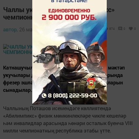
Чаллы укучылары - «Абилимпикс»
чемпионнары
автор,
26 май 2022 - 09:36
874
0
0
Катнашучылар арасында Чаллының 56нчы мәктәп
укучылары да бар иде. Алар «ЧПУ станокларында
фрезер эшләре» компетенциясендә осталыкларын
сынадылар.
Чаллының Поташов исемендәге көллиятендә
«Абилимпикс» физик мөмкинлекләре чикле кешеләр
һәм инвалидлар арасында һөнәри осталык буенча VIII
милли чемпионатның республика этабы үтте.