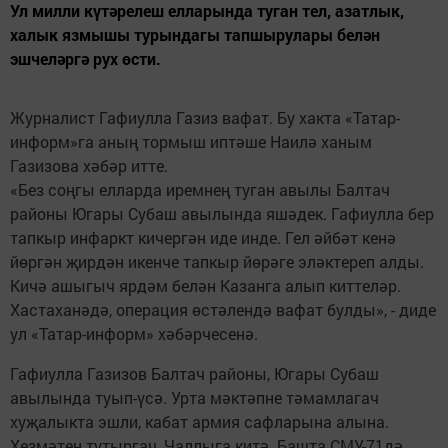
Ул милли күтәрелеш елларында туган тел, азатлык,
халык язмышы турындагы тапшырулары белән
эшчеләргә рух өсти.
Журналист Гафиулла Газиз вафат. Бу хакта «Татар-
информ»га аның тормыш иптәше Наилә ханым
Газизова хәбәр итте.
«Без соңгы елларда иремнең туган авылы Балтач
районы Югары Субаш авылында яшәдек. Гафиулла бер
тапкыр инфаркт кичергән иде инде. Гел әйбәт кенә
йөргән җирдән икенче тапкыр йөрәге эләктереп алды.
Кичә ашыгыч ярдәм белән Казанга алып киттеләр.
Хастаханәдә, операция өстәлендә вафат булды», - диде
ул «Татар-информ» хәбәрчесенә.
Гафиулла Газизов Балтач районы, Югары Субаш
авылында туып-үсә. Урта мәктәпне тәмамлагач
хуҗалыкта эшли, кабат армия сафларына алына.
Хезмәтен тутыргач, Чаллыга китә. Башта СМУ-71дә