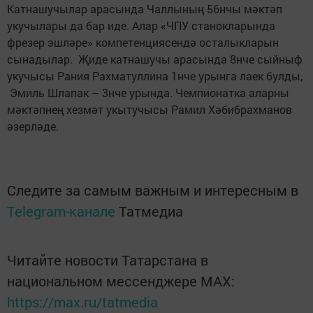
Катнашучылар арасында Чаллының 56нчы мәктәп
укучылары да бар иде. Алар «ЧПУ станокларында
фрезер эшләре» компетенциясендә осталыкларын
сынадылар. Җиде катнашучы арасында 8нче сыйныф
укучысы Рания Рахматуллина 1нче урынга лаек булды,
Эмиль Шлапак – 3нче урында. Чемпионатка аларны
мәктәпнең хезмәт укытучысы Рамил Хәбибрахманов
әзерләде.
Следите за самым важным и интересным в
Telegram-канале
Татмедиа
Читайте новости Татарстана в
национальном мессенджере MАХ:
https://max.ru/tatmedia