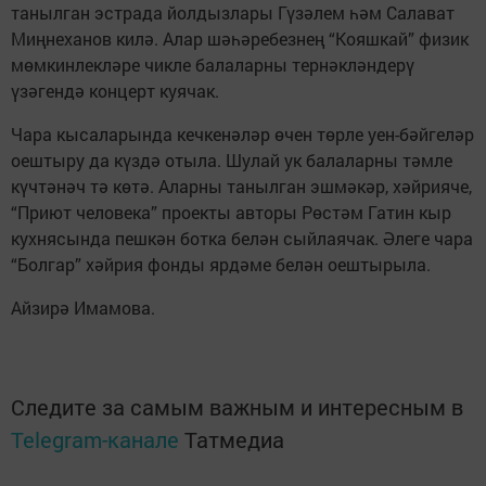
танылган эстрада йолдызлары Гүзәлем һәм Салават
Миңнеханов килә. Алар шәһәребезнең “Кояшкай” физик
мөмкинлекләре чикле балаларны тернәкләндерү
үзәгендә концерт куячак.
Чара кысаларында кечкенәләр өчен төрле уен-бәйгеләр
оештыру да күздә отыла. Шулай ук балаларны тәмле
күчтәнәч тә көтә. Аларны танылган эшмәкәр, хәйрияче,
“Приют человека” проекты авторы Рөстәм Гатин кыр
кухнясында пешкән ботка белән сыйлаячак. Әлеге чара
“Болгар” хәйрия фонды ярдәме белән оештырыла.
Айзирә Имамова.
Следите за самым важным и интересным в
Telegram-канале
Татмедиа