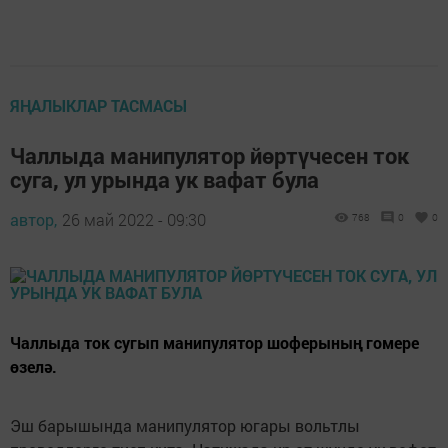
ЯҢАЛЫКЛАР ТАСМАСЫ
Чаллыда манипулятор йөртүчесен ток
суга, ул урында ук вафат була
автор,
26 май 2022 - 09:30
768
0
0
Чаллыда ток сугып манипулятор шоферының гомере
өзелә.
Эш барышында манипулятор югары вольтлы