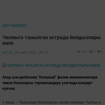
ШОУ-БИЗНЕС
Чаллыга танылган эстрада йолдызлары
килә
автор,
26 май 2022 - 09:12
1040
0
0
Алар шәһәребезнең “Кояшкай” физик мөмкинлекләре
чикле балаларны тернәкләндерү үзәгендә концерт
куячак.
1 июнь – Халыкара балаларны яклак көнендә Чаллыга