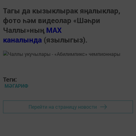
Тагы да кызыклырак яңалыклар,
фото һәм видеолар «Шәһри
Чаллы»ның
MAX
каналында
(язылыгыз).
Теги:
МӘГАРИФ
Перейти на страницу новости