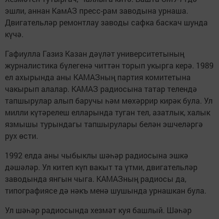
эшли, аннан КамАЗ пресс-рам заводына урнаша.
Двигательләр ремонтлау заводы сафка баскач шунда
күчә.
Гафиулла Газиз Казан дәүләт университетының
журналистика бүлегенә читтән торып укырга керә. 1989
ел ахырында аны КАМАЗның партия комитетына
чакырып алалар. КАМАЗ радиосына татар телендә
тапшырулар алып баручы һәм мөхәррир кирәк була. Ул
милли күтәрелеш елларында туган тел, азатлык, халык
язмышы турындагы тапшырулары белән эшчеләргә
рух өсти.
1992 елда аны чыбыклы шәһәр радиосына эшкә
дәшәләр. Ул китеп күп вакыт та үтми, двигательләр
заводында янгын чыга. КАМАЗның радиосы да,
типографиясе дә нәкъ менә шушында урнашкан була.
Ул шәһәр радиосында хезмәт куя башлый. Шәһәр