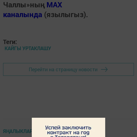
Чаллы»ның
MAX
каналында
(язылыгыз).
Теги:
КАЙГЫ УРТАКЛАШУ
Перейти на страницу новости
ЯҢАЛЫКЛАР ТАСМАСЫ