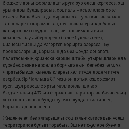
бюджетларны формалаштыруга зур өлеш кертәсез, эш
урыннары булдырасыз, социаль мәсьәләләрне хәл
итәсез. Барыбызга да очрашырга туры килгән заман
таләпләренә карамастан, сез ныклы урында басып
калырга омтылудан тыш, чит ил чималы һәм
комплектлау әйберләренә бәйле булмас өчен,
бизнесыгызны да үзгәртеп корырга әзерсез. Бу
процессларның барысын да без Сәүдә-сәнәгать
палатасының кризиска каршы штабы утырышларында
күрәбез, сезне нәрсәләр борчыганын беләбез һәм, үз
чиратыбызда, кыенлыкларны хәл итүдә ярдәм итүгә
әзербез. Яр Чаллыда 87 меңнән артык кеше хезмәт
куеп, шул рәвешле ярты миллионлы шәһәр
бюджетының 40%ын формалаштыра торган бизнесның
үсеш шартларын булдыру өчен кулдан килгәннең
барысы да эшләнелә.
Җиденче ел без алгарышлы социаль-икътисадый үсеш
территориясе булып торабыз. Эш нәтиҗәләре буенча