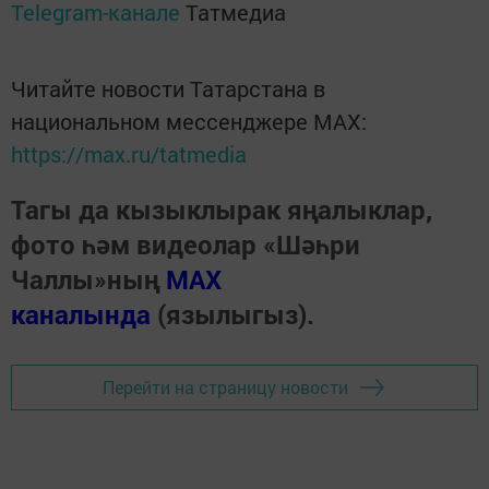
Telegram-канале
Татмедиа
Читайте новости Татарстана в
национальном мессенджере MАХ:
https://max.ru/tatmedia
Тагы да кызыклырак яңалыклар,
фото һәм видеолар «Шәһри
Чаллы»ның
MAX
каналында
(язылыгыз).
Перейти на страницу новости