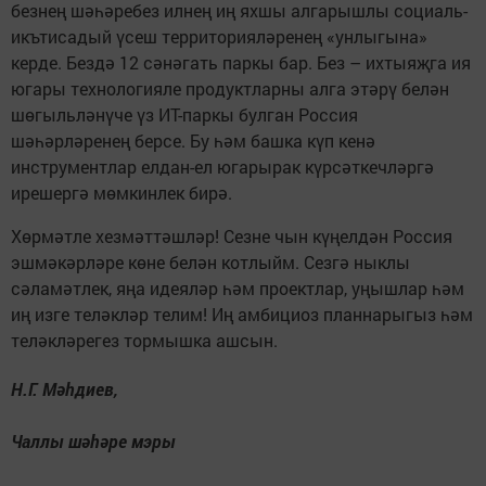
безнең шәһәребез илнең иң яхшы алгарышлы социаль-
икътисадый үсеш территорияләренең «унлыгына»
керде. Бездә 12 сәнәгать паркы бар. Без – ихтыяҗга ия
югары технологияле продуктларны алга этәрү белән
шөгыльләнүче үз ИТ-паркы булган Россия
шәһәрләренең берсе. Бу һәм башка күп кенә
инструментлар елдан-ел югарырак күрсәткечләргә
ирешергә мөмкинлек бирә.
Хөрмәтле хезмәттәшләр! Сезне чын күңелдән Россия
эшмәкәрләре көне белән котлыйм. Сезгә ныклы
сәламәтлек, яңа идеяләр һәм проектлар, уңышлар һәм
иң изге теләкләр телим! Иң амбициоз планнарыгыз һәм
теләкләрегез тормышка ашсын.
Н.Г. Мәһдиев,
Чаллы шәһәре мэры