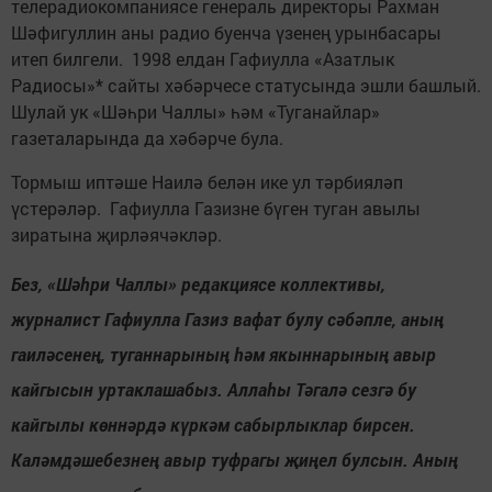
телерадиокомпаниясе генераль директоры Рахман
Шәфигуллин аны радио буенча үзенең урынбасары
итеп билгели. 1998 елдан Гафиулла «Азатлык
Радиосы»* сайты хәбәрчесе статусында эшли башлый.
Шулай ук «Шәһри Чаллы» һәм «Туганайлар»
газеталарында да хәбәрче була.
Тормыш иптәше Наилә белән ике ул тәрбияләп
үстерәләр. Гафиулла Газизне бүген туган авылы
зиратына җирләячәкләр.
Без, «Шәһри Чаллы» редакциясе коллективы,
журналист Гафиулла Газиз вафат булу сәбәпле, аның
гаиләсенең, туганнарының һәм якыннарының авыр
кайгысын уртаклашабыз. Аллаһы Тәгалә сезгә бу
кайгылы көннәрдә күркәм сабырлыклар бирсен.
Каләмдәшебезнең авыр туфрагы җиңел булсын. Аның