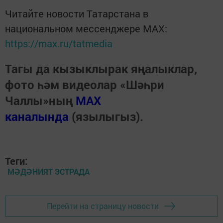
Читайте новости Татарстана в
национальном мессенджере MАХ:
https://max.ru/tatmedia
Тагы да кызыклырак яңалыклар,
фото һәм видеолар «Шәһри
Чаллы»ның
MAX
каналында
(язылыгыз).
Теги:
МӘДӘНИЯТ ЭСТРАДА
Перейти на страницу новости