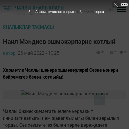
ЧАЛЛЫ ЯҢАЛЫКЛАРЫ
16+
4
Автоматическое закрытие баннера через
"Шәһри Чаллы" газетасы
ЯҢАЛЫКЛАР ТАСМАСЫ
Наил Мәһдиев эшмәкәрләрне котлый
автор,
26 май 2022 - 10:25
814
0
0
Хөрмәтле Чаллы шәһәре эшмәкәрләре! Сезне һөнәри
бәйрәмегез белән котлыйм!
Чаллы бизнес-җәмәгатьчелеге һәрвакыт
инициативалыгы һәм җаваплылыгы белән аерылып
торды. Сез хезмәтегез белән төрле дәрәҗәдәге