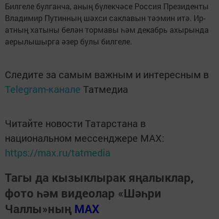
Билгеле булганча, аның бүлекчәсе Россия Президенты
Владимир Путинның шәхси саклавын тәэмин итә. Ир-
атның хатыны белән тормавы һәм декабрь ахырында
аерылышырга әзер булы билгеле.
Следите за самым важным и интересным в
Telegram-канале
Татмедиа
Читайте новости Татарстана в
национальном мессенджере MАХ:
https://max.ru/tatmedia
Тагы да кызыклырак яңалыклар,
фото һәм видеолар «Шәһри
Чаллы»ның
MAX