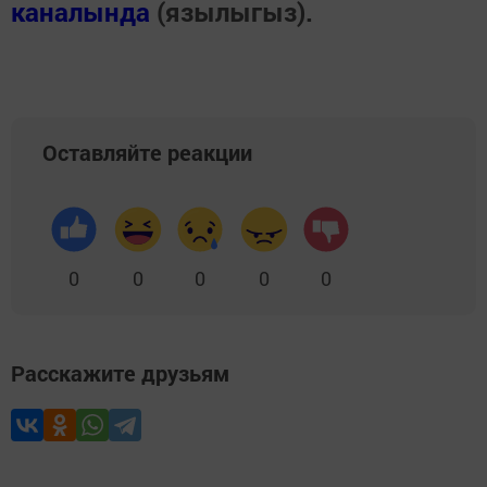
каналында
(язылыгыз).
Оставляйте реакции
0
0
0
0
0
Расскажите друзьям