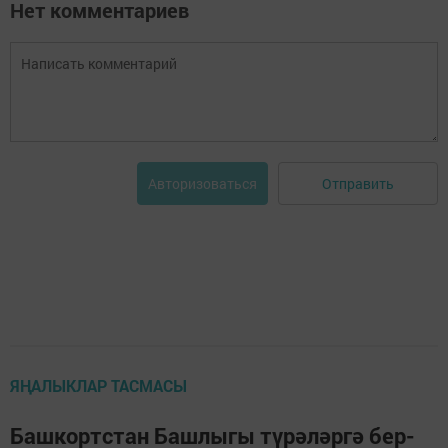
Нет комментариев
Отправить
Авторизоваться
ЯҢАЛЫКЛАР ТАСМАСЫ
Башкортстан Башлыгы түрәләргә бер-