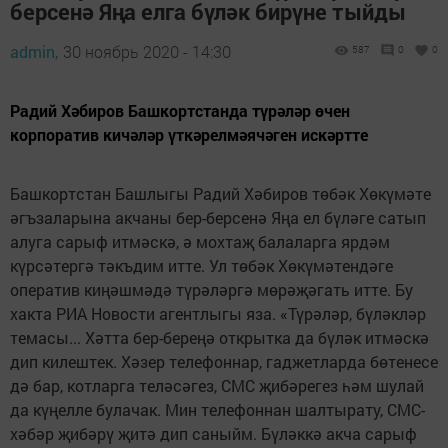
берсенә Яңа елга бүләк бирүне тыйды
admin,
30 ноябрь 2020 - 14:30
587
0
0
Радий Хәбиров Башкортстанда түрәләр өчен
корпоратив кичәләр үткәрелмәячәген искәртте
Башкортстан Башлыгы Радий Хәбиров төбәк Хөкүмәте
әгъзаларына акчаны бер-берсенә Яңа ел бүләге сатып
алуга сарыф итмәскә, ә мохтаҗ балаларга ярдәм
күрсәтергә тәкъдим итте. Ул төбәк Хөкүмәтендәге
оператив киңәшмәдә түрәләргә мөрәҗәгать итте. Бу
хакта РИА Новости агентлыгы яза. «Түрәләр, бүләкләр
темасы... Хәтта бер-береңә открытка да бүләк итмәскә
дип килештек. Хәзер телефоннар, гаджетларда бөтенесе
дә бар, котларга теләсәгез, СМС җибәрегез һәм шулай
да күңелле булачак. Мин телефоннан шалтырату, СМС-
хәбәр җибәрү җитә дип саныйм. Бүләккә акча сарыф