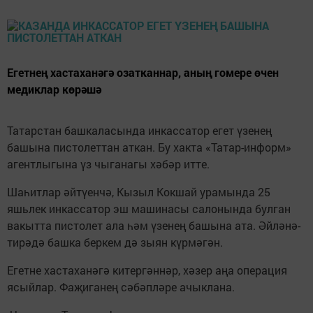
Егетнең хастаханәгә озатканнар, аның гомере өчен
медиклар көрәшә
Татарстан башкаласында инкассатор егет үзенең
башына пистолеттан аткан. Бу хакта «Татар-информ»
агентлыгына үз чыганагы хәбәр итте.
Шаһитлар әйтүенчә, Кызыл Кокшай урамында 25
яшьлек инкассатор эш машинасы салонында булган
вакытта пистолет ала һәм үзенең башына ата. Әйләнә-
тирәдә башка беркем дә зыян күрмәгән.
Егетне хастаханәгә китергәннәр, хәзер аңа операция
ясыйлар. Фаҗиганең сәбәпләре ачыклана.