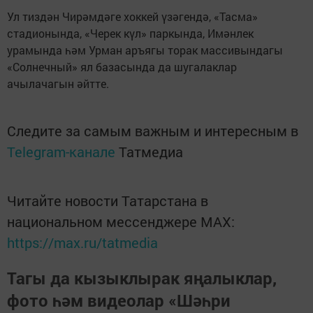
Ул тиздән Чирәмдәге хоккей үзәгендә, «Тасма»
стадионында, «Черек күл» паркында, Имәнлек
урамында һәм Урман аръягы торак массивындагы
«Солнечный» ял базасында да шугалаклар
ачылачагын әйтте.
Следите за самым важным и интересным в
Telegram-канале
Татмедиа
Читайте новости Татарстана в
национальном мессенджере MАХ:
https://max.ru/tatmedia
Тагы да кызыклырак яңалыклар,
фото һәм видеолар «Шәһри