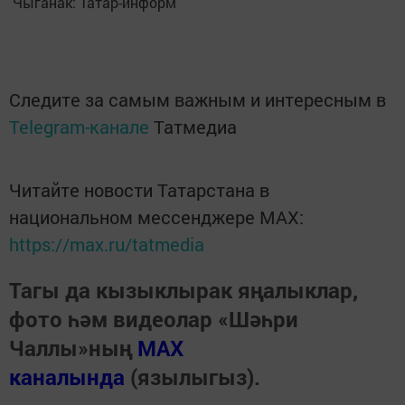
Чыганак: Татар-информ
Следите за самым важным и интересным в
Telegram-канале
Татмедиа
Читайте новости Татарстана в
национальном мессенджере MАХ:
https://max.ru/tatmedia
Тагы да кызыклырак яңалыклар,
фото һәм видеолар «Шәһри
Чаллы»ның
MAX
каналында
(язылыгыз).