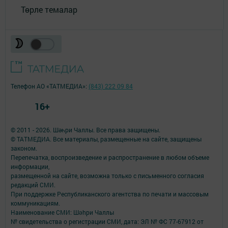
Төрле темалар
Телефон АО «ТАТМЕДИА»:
(843) 222 09 84
16+
© 2011 - 2026. Шәһри Чаллы. Все права защищены.
© ТАТМЕДИА. Все материалы, размещенные на сайте, защищены
законом.
Перепечатка, воспроизведение и распространение в любом объеме
информации,
размещенной на сайте, возможна только с письменного согласия
редакций СМИ.
При поддержке Республиканского агентства по печати и массовым
коммуникациям.
Наименование СМИ: Шəhри Чаллы
№ свидетельства о регистрации СМИ, дата: ЭЛ № ФС 77-67912 от