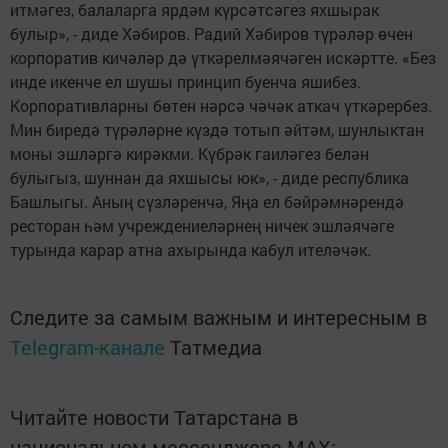
итмәгез, балаларга ярдәм күрсәтсәгез яхшырак
булыр», - диде Хәбиров. Радий Хәбиров түрәләр өчен
корпоратив кичәләр дә үткәрелмәячәген искәртте. «Без
инде икенче ел шушы принцип буенча яшибез.
Корпоративларны бөтен нәрсә чәчәк аткач үткәрербез.
Мин биредә түрәләрне күздә тотып әйтәм, шунлыктан
моны эшләргә кирәкми. Күбрәк гаиләгез белән
булыгыз, шуннан да яхшысы юк», - диде республика
Башлыгы. Аның сүзләренчә, Яңа ел бәйрәмнәрендә
ресторан һәм учреждениеләрнең ничек эшләячәге
турында карар атна ахырында кабул ителәчәк.
Следите за самым важным и интересным в
Telegram-канале
Татмедиа
Читайте новости Татарстана в
национальном мессенджере MАХ: