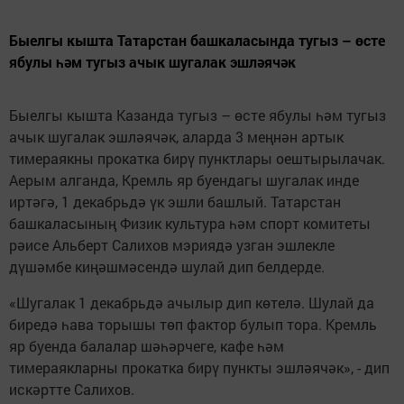
Быелгы кышта Татарстан башкаласында тугыз – өсте
ябулы һәм тугыз ачык шугалак эшләячәк
Быелгы кышта Казанда тугыз – өсте ябулы һәм тугыз
ачык шугалак эшләячәк, аларда 3 меңнән артык
тимераякны прокатка бирү пунктлары оештырылачак.
Аерым алганда, Кремль яр буендагы шугалак инде
иртәгә, 1 декабрьдә үк эшли башлый. Татарстан
башкаласының Физик культура һәм спорт комитеты
рәисе Альберт Салихов мэриядә узган эшлекле
дүшәмбе киңәшмәсендә шулай дип белдерде.
«Шугалак 1 декабрьдә ачылыр дип көтелә. Шулай да
биредә һава торышы төп фактор булып тора. Кремль
яр буенда балалар шәһәрчеге, кафе һәм
тимераякларны прокатка бирү пункты эшләячәк», - дип
искәртте Салихов.