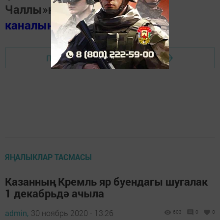
Чаллы»ның
MAX
каналында
(язылыгыз).
Перейти на страницу новости
ЯҢАЛЫКЛАР ТАСМАСЫ
Казанның Кремль яр буендагы шугалак
1 декабрьдә ачыла
admin,
30 ноябрь 2020 - 13:26
603
0
0