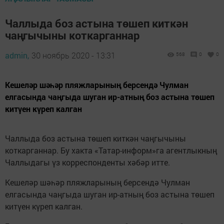
Чаллыда боз астына төшеп киткән
чаңгычыны коткарганнар
admin,
30 ноябрь 2020 - 13:31
568
0
0
Кешеләр шәһәр пляжларының берсендә Чулман
елгасында чаңгыда шуган ир-атның боз астына төшеп
китүен күреп калган
Чаллыда боз астына төшеп киткән чаңгычыны
коткарганнар. Бу хакта «Татар-информ»га агентлыкның
Чаллыдагы үз корреспонденты хәбәр итте.
Кешеләр шәһәр пляжларының берсендә Чулман
елгасында чаңгыда шуган ир-атның боз астына төшеп
китүен күреп калган.