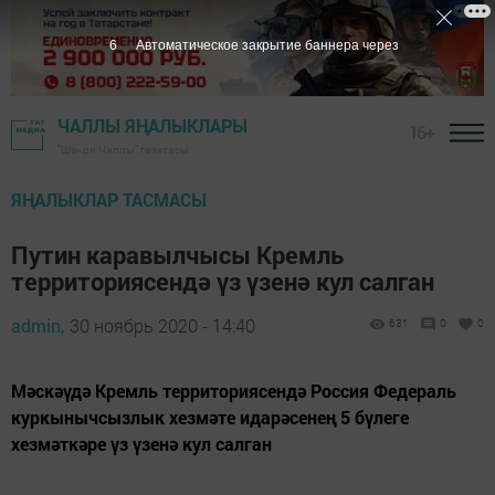
5
Автоматическое закрытие баннера через
ЧАЛЛЫ ЯҢАЛЫКЛАРЫ
16+
"Шәһри Чаллы" газетасы
ЯҢАЛЫКЛАР ТАСМАСЫ
Путин каравылчысы Кремль
территориясендә үз үзенә кул салган
admin,
30 ноябрь 2020 - 14:40
631
0
0
Мәскәүдә Кремль территориясендә Россия Федераль
куркынычсызлык хезмәте идарәсенең 5 бүлеге
хезмәткәре үз үзенә кул салган