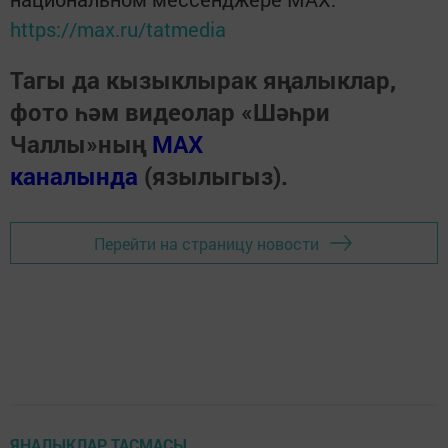
https://max.ru/tatmedia
Тагы да кызыклырак яңалыклар,
фото һәм видеолар «Шәһри
Чаллы»ның
MAX
каналында
(язылыгыз).
Перейти на страницу новости
ЯҢАЛЫКЛАР ТАСМАСЫ