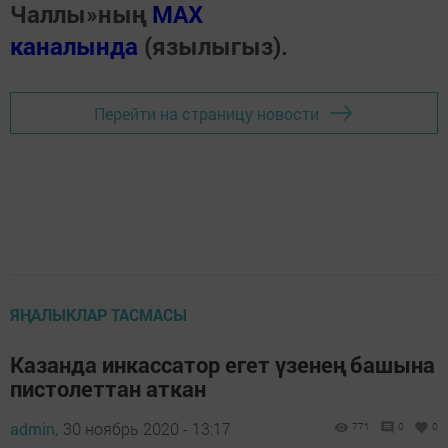
Чаллы»ның
MAX
каналында
(язылыгыз).
Перейти на страницу новости
ЯҢАЛЫКЛАР ТАСМАСЫ
Казанда инкассатор егет үзенең башына
пистолеттан аткан
admin,
30 ноябрь 2020 - 13:17
771
0
0