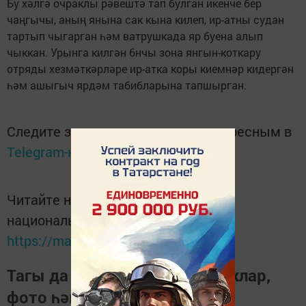
Бу хәлгә очраклы рәвештә тап булган икенче бер
чаңгычы, аның янына сак кына килеп, ир-атны судан
тартып чыгарган һәм ватрушкада яр буена алып
чыккан. Урынга килгән 6нчы зона янгын-коткару
отряды хезмәткәрләре ир-атка коры киемнәр кидергән
һәм ашыгыч ярдәм табибларына тапшырган.
Следите за самым важным и интересным в
Telegram-канале
Татмедиа
Читайте новости Татарстана в
национальном мессенджере MАХ:
https://max.ru/tatmedia
Тагы да кызыклырак яңалыклар,
фото һәм видеолар «Шәһри