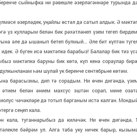
еренче сыйныфка ни рәвешле әзерләгәннәре турында д
үлмәсе әзерләдек, уңайлы өстәл дә сатып алдык. Ә мәктә
гә үз кулларым белән бик рәхәтләнеп үзем тегеп бирдем
а әле дә ышанып бетеп булмый... Әле бит күптән түге
идек. Ә бүген исә мәктәпкә барабыз! Балалар бик тиз үс
быз мәктәпкә баруны бик көтә, күп кенә сораулар бирә
 дулкынланам һәм шулай ук беренче сентябрьне көтәм.
на барасызмы, дип тә сорадым. Ни өчен дигәндә, үзе
 әтием белән әнием махсус эштән сорап, мине озат
адиолус чәчәкләре дә тотып барганым истә калган. Монды
әтергә сеңеп кала.
н кала, туганнарыбыз да киләчәк. Ни өчен дигәндә, 
тәлекле бәйрәм ул. Алга таба уку ничек барыр, кызым