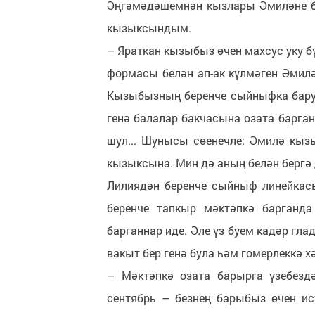
Әңгәмәдәшемнән кызлары Әмиләне б
кызыксындым.
– Яраткан кызыбыз өчен махсус уку б
формасы белән ап-ак күлмәген Әмилә
Кызыбызның беренче сыйныфка баруын
генә балалар бакчасына озата барган 
шул... Шунысы сөенечле: Әмилә кызы
кызыксына. Мин дә аның белән бергә
Лилиядән беренче сыйныф линейкасы
беренче тапкыр мәктәпкә барганда
барганнар иде. Әле үз буем кадәр гл
вакыт бер генә була һәм гомерлеккә х
– Мәктәпкә озата барырга үзебездә
сентябрь – безнең барыбыз өчен ис