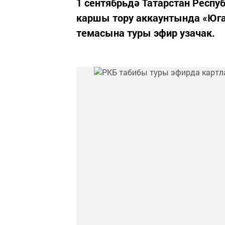
1 сентябрьдә Татарстан Респ
каршы тору аккаунтында «Юга
темасына туры эфир узачак.