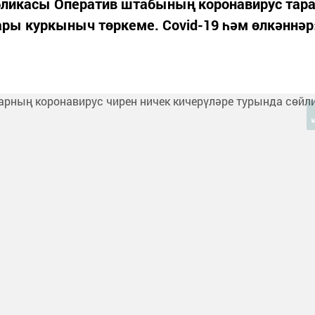
убликасы Оператив штабының коронавирус тара
ры куркыныч төркеме. Covid-19 һәм өлкәннәр