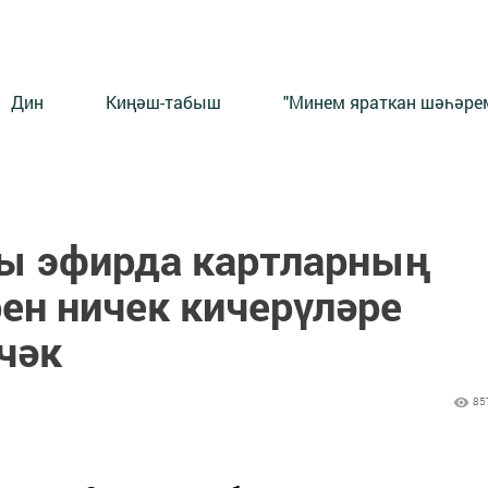
Дин
Киңәш-табыш
"Минем яраткан шәһәрем
ы эфирда картларның
ен ничек кичерүләре
чәк
85