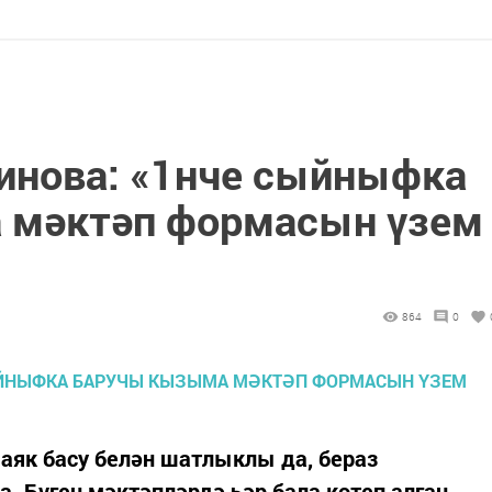
инова: «1нче сыйныфка
 мәктәп формасын үзем
864
0
а аяк басу белән шатлыклы да, бераз
. Бүген мәктәпләрдә һәр бала көтеп алган,