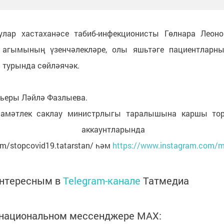
ар хастаханәсе табиб-инфекционисты Гөлнара Леоно
 агымының үзенчәлекләре, олы яшьтәге пациентларны
 турында сөйләячәк.
мьеры Ләйлә Фазлыева.
әламәтлек саклау министрлыгы таралышына каршы тор
 аккаунтларында уза
m/stopcovid19.tatarstan/ һәм
https://www.instagram.com/m
интересным в
Telegram-канале
Татмедиа
в национальном мессенджере MАХ: