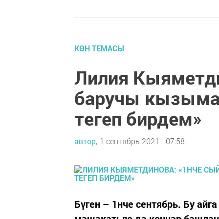
КӨН ТЕМАСЫ
Лилия Кыяметд
баручы кызыма
тегеп бирдем»
автор,
1 сентябрь 2021 - 07:58
Бүген – 1нче сентябрь. Бу айг
мәшәкатьле дә көннәр башлана