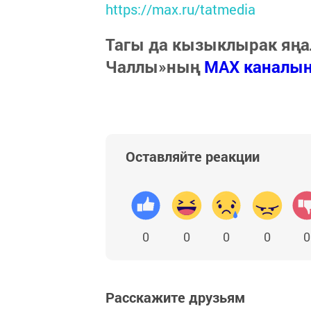
https://max.ru/tatmedia
Тагы да кызыклырак яңа
Чаллы»ның
MAX каналы
Оставляйте реакции
0
0
0
0
0
Расскажите друзьям