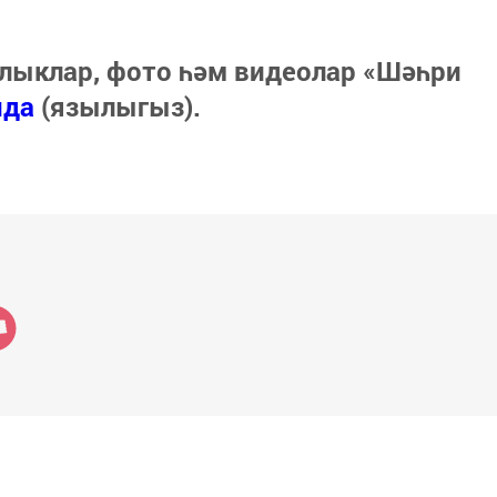
лыклар, фото һәм видеолар «Шәһри
нда
(язылыгыз).