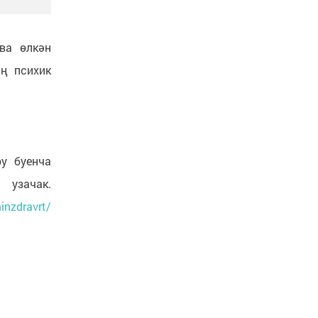
ва өлкән
ң психик
у буенча
чак.
inzdravrt/