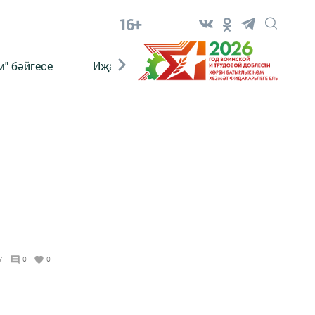
16+
" бәйгесе
Иҗат
Реклама
Онлайн язы
7
0
0