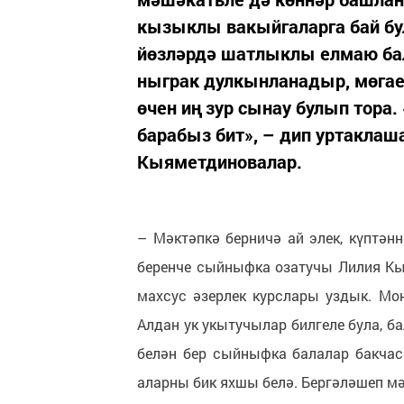
кызыклы вакыйгаларга бай бул
йөзләрдә шатлыклы елмаю бал
ныграк дулкынланадыр, мөгаен
өчен иң зур сынау булып тора
барабыз бит», – дип уртакла
Кыяметдиновалар.
– Мәктәпкә берничә ай элек, күптән
беренче сыйныфка озатучы Лилия Кы
махсус әзерлек курслары уздык. Мо
Алдан ук укытучылар билгеле була, ба
белән бер сыйныфка балалар бакчас
аларны бик яхшы белә. Бергәләшеп мә