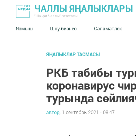
ЧАЛЛЫ ЯҢАЛЫКЛАРЫ
"Шәһри Чаллы" газетасы
Язмыш
Шоу-бизнес
Сәламәтлек
ЯҢАЛЫКЛАР ТАСМАСЫ
РКБ табибы тур
коронавирус чир
турында сөйлия
автор,
1 сентябрь 2021 - 08:47