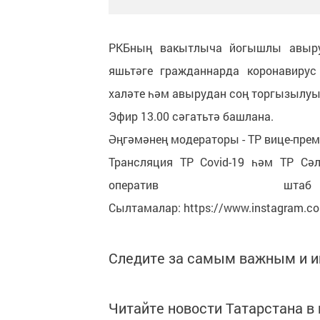
РКБның вакытлыча йогышлы авырул
яшьтәге гражданнарда коронавирус
халәте һәм авырудан соң торгызылуы
Эфир 13.00 сәгатьтә башлана.
Әңгәмәнең модераторы - ТР вице-пре
Трансляция ТР Covid-19 һәм ТР С
оператив штаб
Сылтамалар: https://www.instagram.co
Следите за самым важным и 
Читайте новости Татарстана 