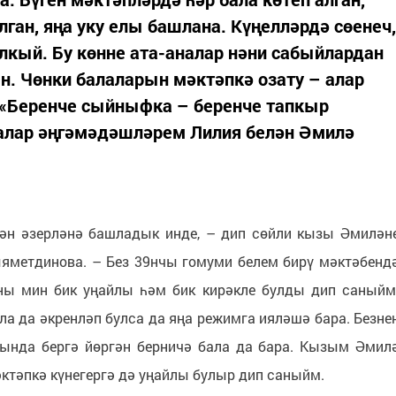
ган, яңа уку елы башлана. Күңелләрдә сөенеч,
кый. Бу көнне ата-аналар нәни сабыйлардан
. Чөнки балаларын мәктәпкә озату – алар
. «Беренче сыйныфка – беренче тапкыр
шалар әңгәмәдәшләрем Лилия белән Әмилә
нән әзерләнә башладык инде, – дип сөйли кызы Әмилән
яметдинова. – Без 39нчы гомуми белем бирү мәктәбенд
ны мин бик уңайлы һәм бик кирәкле булды дип саныйм
ла да әкренләп булса да яңа режимга ияләшә бара. Безне
ында бергә йөргән берничә бала да бара. Кызым Әмил
ктәпкә күнегергә дә уңайлы булыр дип саныйм.