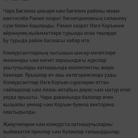
Чара Бөгелмә шәһәре һәм Бөгелмә районы имам-
мөхтәсибе Рамил хәзрәт Хөснетдиновның сәламләү
сүзе белән башланды. Рамил хәзрәт Изге Коръәнне
өйрәнүнең кыйммәтләре турында искә төшерде.
Бу турыда район басмасы хәбәр итә.
Конкурсантларның чыгышын шәһәр мәчетләре
имамнары һәм мәчет каршындагы курслар
укытучылары катнашында компетентлы жюри
бәяләде. Ярышлар өч яшь категориясендә узды.
Конкурсантлар Изге Коръән сүрәләрен яттан
сөйләделәр һәм Аллаһ китабын дөрес һәм матур итеп
укуда ярышты. Чара дәвамында балалар өчен
кызыклы уеннар һәм Коръән буенча викторина
оештырылды.
Җиңүчеләрне һәм конкурста катнашучыларны
кыйммәтле призлар һәм бүләкләр тапшырдылар.