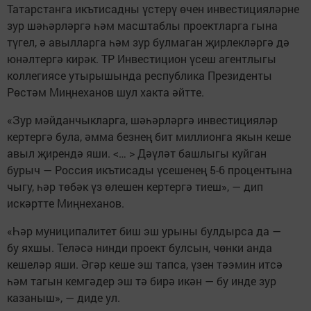
Татарстанга икътисадны үстерү өчен инвестицияләрне
зур шәһәрләргә һәм масштаблы проектларга гына
түгел, ә авылларга һәм зур булмаган җирлекләргә дә
юнәлтергә кирәк. ТР Инвестицион үсеш агентлыгы
коллегиясе утырышында республика Президенты
Рөстәм Миңнеханов шул хакта әйтте.
«Зур мәйданчыкларга, шәһәрләргә инвестицияләр
кертергә була, әмма безнең бит миллионга якын кеше
авыл җирендә яши. <… > Дәүләт башлыгы куйган
бурыч — Россия икътисады үсешенең 5-6 процентына
чыгу, һәр төбәк үз өлешен кертергә тиеш», — дип
искәртте Миңнеханов.
«Һәр муниципалитет биш эш урыны булдырса да —
бу яхшы. Теләсә нинди проект булсын, чөнки анда
кешеләр яши. Әгәр кеше эш тапса, үзен тәэмин итсә
һәм тагын кемгәдер эш тә бирә икән — бу инде зур
казаныш», — диде ул.