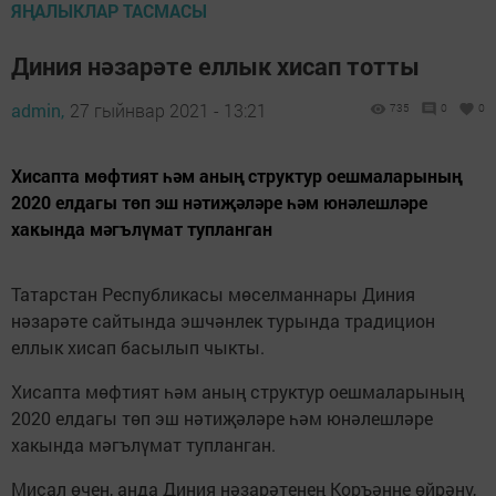
ЯҢАЛЫКЛАР ТАСМАСЫ
Диния нәзарәте еллык хисап тотты
admin,
27 гыйнвар 2021 - 13:21
735
0
0
Хисапта мөфтият һәм аның структур оешмаларының
2020 елдагы төп эш нәтиҗәләре һәм юнәлешләре
хакында мәгълүмат тупланган
Татарстан Республикасы мөселманнары Диния
нәзарәте сайтында эшчәнлек турында традицион
еллык хисап басылып чыкты.
Хисапта мөфтият һәм аның структур оешмаларының
2020 елдагы төп эш нәтиҗәләре һәм юнәлешләре
хакында мәгълүмат тупланган.
Мисал өчен, анда Диния нәзарәтенең Коръәнне өйрәнү,