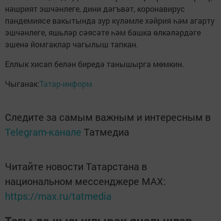
нәшрият эшчәнлеге, дини дәгъвәт, коронавирус
пандемиясе вакытында зур күләмле хәйрия һәм агарту
эшчәнлеге, яшьләр сәясәте һәм башка өлкәләрдәге
эшенә йомгаклар чагылыш тапкан.
Еллык хисап белән биредә танышырга мөмкин.
Чыганак:
Татар-информ
Следите за самым важным и интересным в
Telegram-канале
Татмедиа
Читайте новости Татарстана в
национальном мессенджере MАХ:
https://max.ru/tatmedia