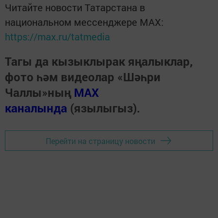
Читайте новости Татарстана в
национальном мессенджере MАХ:
https://max.ru/tatmedia
Тагы да кызыклырак яңалыклар,
фото һәм видеолар «Шәһри
Чаллы»ның
MAX
каналында
(язылыгыз).
Перейти на страницу новости