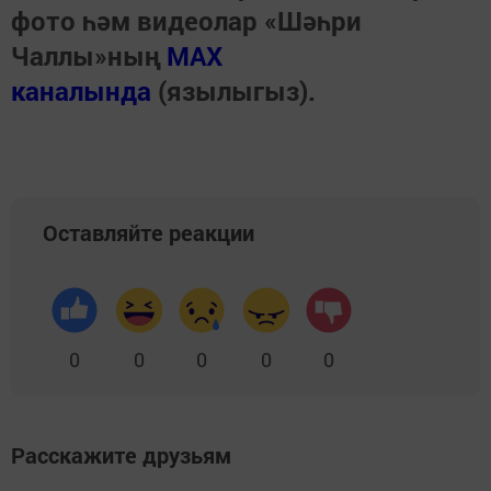
фото һәм видеолар «Шәһри
Чаллы»ның
MAX
каналында
(язылыгыз).
Оставляйте реакции
0
0
0
0
0
Расскажите друзьям