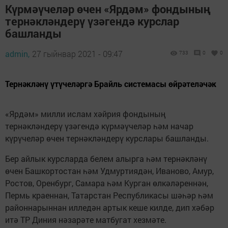
Күрмәүчеләр өчен «Ярдәм» фондының
тернәкләндерү үзәгендә курслар
башланды
admin,
27 гыйнвар 2021 - 09:47
733
0
0
Тернәкләнү үтүчеләргә Брайль системасы өйрәтеләчәк
«Ярдәм» милли ислам хәйрия фондының
тернәкләндерү үзәгендә күрмәүчеләр һәм начар
күрүчеләр өчен тернәкләндерү курслары башланды.
Бер айлык курсларда белем алырга һәм тернәкләнү
өчен Башкортостан һәм Удмуртиядән, Иваново, Амур,
Ростов, Оренбург, Самара һәм Курган өлкәләреннән,
Пермь краеннан, Татарстан Республикасы шәһәр һәм
районнарыннан илледән артык кеше килде, дип хәбәр
итә ТР Диния нәзарәте матбугат хезмәте.