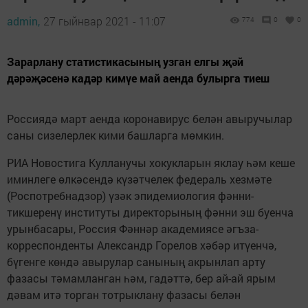
admin,
27 гыйнвар 2021 - 11:07
774
0
0
Зарарлану статистикасының узган елгы җәй
дәрәҗәсенә кадәр кимүе май аенда булырга тиеш
Россиядә март аенда коронавирус белән авыручылар
саны сизелерлек кими башларга мөмкин.
РИА Новостига Кулланучы хокукларын яклау һәм кеше
иминлеге өлкәсендә күзәтчелек федераль хезмәте
(Роспотребнадзор) үзәк эпидемиология фәнни-
тикшеренү институты директорының фәнни эш буенча
урынбасары, Россия Фәннәр академиясе әгъза-
корреспонденты Александр Горелов хәбәр итүенчә,
бүгенге көндә авырулар санының акрынлап арту
фазасы тәмамланган һәм, гадәттә, бер ай-ай ярым
дәвам итә торган тотрыклану фазасы белән