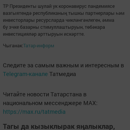
ТР Президенты шулай ук коронавирус пандемиясе
вазгыятендә республиканың тышкы партнерлары һәм
инвесторлары ресурсларда чикләнгәнлеген, әмма
бу эчке базарны стимуллаштыруын, төбәкара
инвестицияләр арттыруын искәртте.
Чыганак:
Татар-информ
Следите за самым важным и интересным в
Telegram-канале
Татмедиа
Читайте новости Татарстана в
национальном мессенджере MАХ:
https://max.ru/tatmedia
Тагы да кызыклырак яңалыклар,