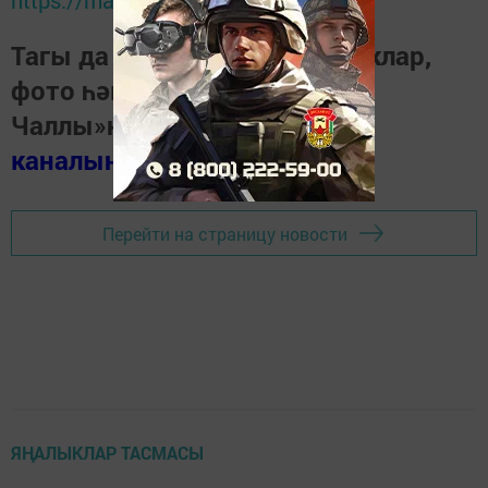
https://max.ru/tatmedia
Тагы да кызыклырак яңалыклар,
фото һәм видеолар «Шәһри
Чаллы»ның
MAX
каналында
(язылыгыз).
Перейти на страницу новости
ЯҢАЛЫКЛАР ТАСМАСЫ