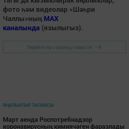
Тагы да кызыклырак яңалыклар,
фото һәм видеолар «Шәһри
Чаллы»ның
MAX
каналында
(язылыгыз).
Перейти на страницу новости
ЯҢАЛЫКЛАР ТАСМАСЫ
Март аенда Роспотребнадзор
коронавирусның кимиячәген фаразлады