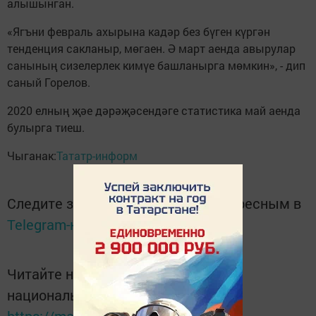
алышынган.
«Ягъни февраль ахырына кадәр без бүген күргән
тенденция сакланыр, мөгаен. Ә март аенда авырулар
санының сизелерлек кимүе башланырга мөмкин», - дип
саный Горелов.
2020 елның җәе дәрәҗәсендәге статистика май аенда
булырга тиеш.
Чыганак:
Тататр-информ
Следите за самым важным и интересным в
Telegram-канале
Татмедиа
Читайте новости Татарстана в
национальном мессенджере MАХ: