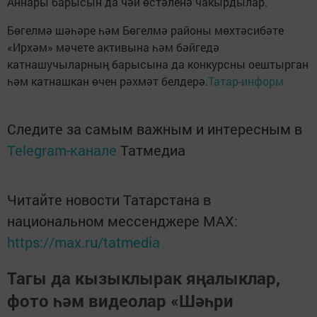
Аннары барысын да чәй өстәленә чакырдылар.
Бөгелмә шәһәре һәм Бөгелмә районы мөхтәсибәте
«Ирхәм» мәчете активына һәм бәйгедә
катнашучыларның барысына да конкурсны оештырган
һәм катнашкан өчен рәхмәт белдерә.
Татар-информ
Следите за самым важным и интересным в
Telegram-канале
Татмедиа
Читайте новости Татарстана в
национальном мессенджере MАХ:
https://max.ru/tatmedia
Тагы да кызыклырак яңалыклар,
фото һәм видеолар «Шәһри