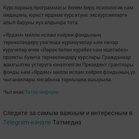
Курсларның программасы белем бирү, психологик һәм
медицина, юрист ярдәме күрсәтүне, экскурсияләргә
алып баруны күз алдында тота.
«Ярдәм» милли ислам хәйрия фондының
тернәкләндерү үзәгендә күрмәүчеләр һәм начар
күрүчеләр өчен «Йөрәк белән күрәбез һәм ишетәбез»
проекты буенча тернәкләндерү курслары Гражданнар
җәмгыятен үстерүгә юнәлтелгән Президент грантлары
фонды һәм «Ярдәм» милли ислам хәйрия фондының үз
чыганаклары хисабына тормышка ашырыла.
Чыганак:
Татар-информ
Следите за самым важным и интересным в
Telegram-канале
Татмедиа