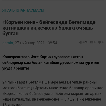
ЯҢАЛЫКЛАР ТАСМАСЫ
«Коръән көне» бәйгесендә Бөгелмәдә
катнашкан иң кечкенә балага өч яшь
булган
admin,
27 гыйнвар 2021 - 08:54
808
0
0
Конкурсантлар Изге Коръән сүрәләрен яттан
сөйләделәр һәм Аллаһ китабын дөрес һәм матур итеп
укуда ярышты
24 гыйнварда Бөгелмә шәһәре һәм Бөгелмә районы
мөхтәсибәтенең «Ирхәм» мәчетендә балалар арасында
«Коръән көне» бәйгесе узды. Бәйгедә кырыктан артык
кеше катнашты, иң кечкенәсенә — 3 яшь, ә иң өлкәненә
16 яшь иде.