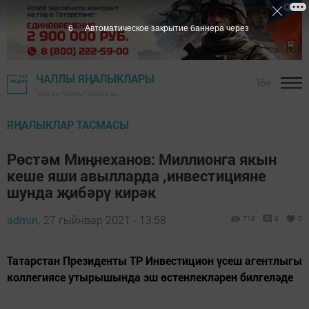
5
Автоматическое закрытие баннера через
ЧАЛЛЫ ЯҢАЛЫКЛАРЫ
16+
"Шәһри Чаллы" газетасы
ЯҢАЛЫКЛАР ТАСМАСЫ
Рөстәм Миңнеханов: Миллионга якын
кеше яши авылларда ,инвестицияне
шунда җибәрү кирәк
admin,
27 гыйнвар 2021 - 13:58
713
0
0
Татарстан Президенты ТР Инвестицион үсеш агентлыгы
коллегиясе утырышында эш өстенлекләрен билгеләде