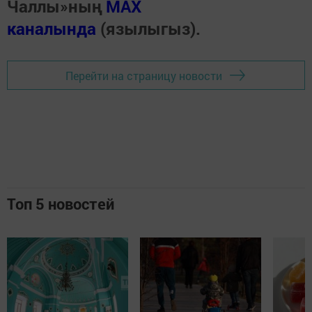
Чаллы»ның
MAX
каналында
(язылыгыз).
Перейти на страницу новости
Топ 5 новостей