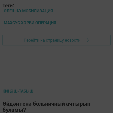
Теги:
ӨЛЕШЧӘ МОБИЛИЗАЦИЯ
МАХСУС ХӘРБИ ОПЕРАЦИЯ
Перейти на страницу новости
КИҢӘШ-ТАБЫШ
Өйдән генә больничный ачтырып
буламы?