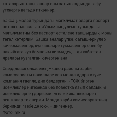
хаталарын таныганнар һәм хатын алдында гафу
үтенергә вәгъдә иткәннәр.
Баксаң, малай турындагы мәгълүмат аларга паспорт
өстәленнән килгән. «Улымның үлеме турындагы
мәгълүматны без паспорт өстәленә тапшырдык, моны
төгәл хәтерлим. Башка аналар үпкә, сагыш-әрнүләр
кичермәсеннәр, күз яшьләре түкмәсеннәр өчен бу
вакыйгага күз йомасым килмәде», – ди кабаттан
яралары кузгалган кичергән ана.
Свердловск өлкәсенең Чкалов районы хәрби
комиссариаты вәкилләре исә монда идарә итүче
компания гаепле, дип белдергән. «ТСЖ биргән
исемлекләр нигезендә без повестка язып салдык. Ә
исемлекләрнең дөресме-түгелме икәнлекләрен
оешмалар тикшерми. Монда хәрби комиссариатның
бернинди гаебе дә юк», – дигәннәр.
Фото: mk.ru