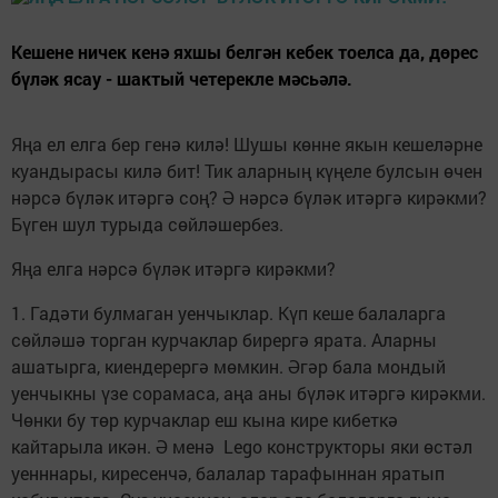
Кешене ничек кенә яхшы белгән кебек тоелса да, дөрес
бүләк ясау - шактый четерекле мәсьәлә.
Яңа ел елга бер генә килә! Шушы көнне якын кешеләрне
куандырасы килә бит! Тик аларның күңеле булсын өчен
нәрсә бүләк итәргә соң? Ә нәрсә бүләк итәргә кирәкми?
Бүген шул турыда сөйләшербез.
Яңа елга нәрсә бүләк итәргә кирәкми?
1. Гадәти булмаган уенчыклар. Күп кеше балаларга
сөйләшә торган курчаклар бирергә ярата. Аларны
ашатырга, киендерергә мөмкин. Әгәр бала мондый
уенчыкны үзе сорамаса, аңа аны бүләк итәргә кирәкми.
Чөнки бу төр курчаклар еш кына кире кибеткә
кайтарыла икән. Ә менә Lego конструкторы яки өстәл
уенннары, киресенчә, балалар тарафыннан яратып