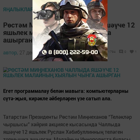
ЯҢАЛЫКЛАР ТАСМАСЫ
Рөстәм Миңнеханов Чаллыда яшәүче 12
яшьлек малайның хыялын чынга
ашырган
автор,
27 декабрь 2022 - 11:06
1794
0
1
Егет программалау белән мавыга: компьютерларны
сүтә-җыя, кирәкле әйберләрен үзе сатып ала.
Татарстан Президенты Рөстәм Миңнеханов “Теләкләр
чыршысы” хәйрия акциясе кысасында Чаллыда
яшәүче 12 яшьлек Руслан Хәбибуллинның теләген
тормышка ашырган. Малайның Иннополиста буласы