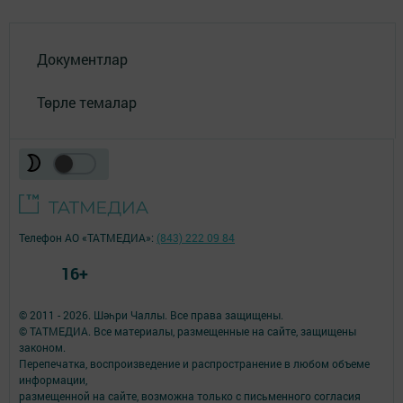
Документлар
Төрле темалар
Телефон АО «ТАТМЕДИА»:
(843) 222 09 84
16+
© 2011 - 2026. Шәһри Чаллы. Все права защищены.
© ТАТМЕДИА. Все материалы, размещенные на сайте, защищены
законом.
Перепечатка, воспроизведение и распространение в любом объеме
информации,
размещенной на сайте, возможна только с письменного согласия