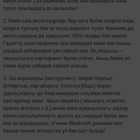
кабул ителә. Сүз уңаеннан, алар әле балаларга гына
түгел, олылырага да кызыклы!
2. Кием һәм аксессуарлар. Яңа елга бүләк әзерләгәндә
аларга тукталу бик үк яхшы вариант түгел. Киемнең дә,
аксессуарның да хуҗасына 100% ошавы бик шикле.
Гадәттә, кеше күңеленә хуш килердәй кием яки башка
шундый әйберләрне үзе сайлап ала. Иң яхшысы –
якыныгызга сертификат бүләк итегез. Аның белән ул
үзенә кирәк әйберне сайлап алачак.
3. Эш кораллары (инструмент). Шөреп боргыч
(отвертка), каргаборын (плоскогубцы), борау
(дрель)ларны да бәйрәмнәрдән соң кире кибеткә
кайтаралар икән. Якын кешегез ( абыегыз, әтиегез,
ирегез, егетегез һ.б.) ничек кенә хуҗалыктагы эшләр
белән шөгыльләнергә яратса да, мондый бүләк аны
бик үк куандырмас. Ә менә Bluetooth динамик яки
башка техник аппаратка ул бик шат булыр!