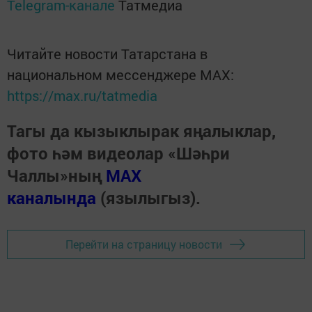
Telegram-канале
Татмедиа
Читайте новости Татарстана в
национальном мессенджере MАХ:
https://max.ru/tatmedia
Тагы да кызыклырак яңалыклар,
фото һәм видеолар «Шәһри
Чаллы»ның
MAX
каналында
(язылыгыз).
Перейти на страницу новости