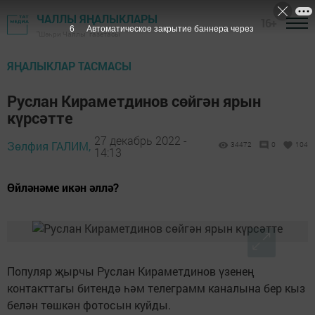
ЧАЛЛЫ ЯҢАЛЫКЛАРЫ
16+
5
Автоматическое закрытие баннера через
"Шәһри Чаллы" газетасы
ЯҢАЛЫКЛАР ТАСМАСЫ
Руслан Кираметдинов сөйгән ярын
күрсәтте
27 декабрь 2022 -
Зөлфия ГАЛИМ,
34472
0
104
14:13
Өйләнәме икән әллә?
Популяр җырчы Руслан Кираметдинов үзенең
контакттагы битендә һәм телеграмм каналына бер кыз
белән төшкән фотосын куйды.