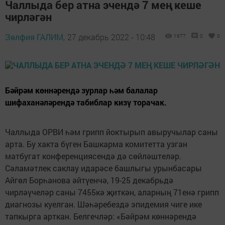
Чаллыда бер атна эчендә 7 мең кеше
чирләгән
Зөлфия ГАЛИМ,
27 декабрь 2022 - 10:48
1677
0
0
Бәйрәм көннәрендә зурлар һәм балалар
шифаханәләрендә табиблар кизү торачак.
Чаллыда ОРВИ һәм грипп йоктырып авыручылар саны
арта. Бу хакта бүген Башкарма комитетта узган
матбугат конференциясендә дә сөйләштеләр.
Сәламәтлек саклау идарәсе башлыгы урынбасары
Айгөл Борһанова әйтүенчә, 19-25 декабрьдә
чирләүчеләр саны 7455кә җиткән, аларның 71енә грипп
диагнозы куелган. Шәһәребездә эпидемия чиге ике
тапкырга арткан. Белгечләр: «Бәйрәм көннәрендә