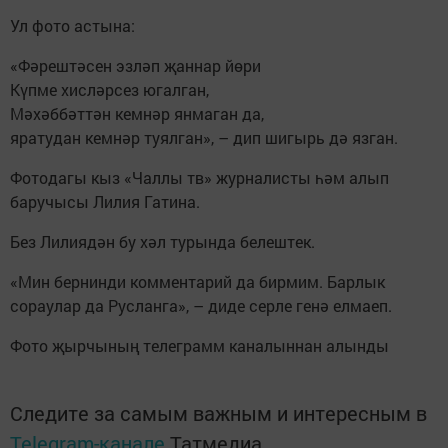
Ул фото астына:
«Фәрештәсен эзләп җаннар йөри
Күпме хисләрсез югалган,
Мәхәббәттән кемнәр янмаган да,
яратудан кемнәр туялган», – дип шигырь дә язган.
Фотодагы кыз «Чаллы тв» журналисты һәм алып
баручысы Лилия Гатина.
Без Лилиядән бу хәл турында белештек.
«Мин бернинди комментарий да бирмим. Барлык
сораулар да Русланга», – диде серле генә елмаеп.
Фото җырчының телеграмм каналыннан алынды
Следите за самым важным и интересным в
Telegram-канале
Татмедиа