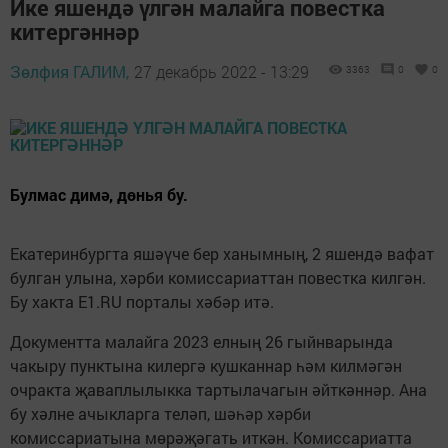
Ике яшендә үлгән малайга повестка
китергәннәр
Зөлфия ГАЛИМ,
27 декабрь 2022 - 13:29
3363
0
0
Булмас димә, дөнья бу.
Екатеринбургта яшәүче бер ханымның, 2 яшендә вафат
булган улына, хәрби комиссариаттан повестка килгән.
Бу хакта Е1.RU порталы хәбәр итә.
Документта малайга 2023 елның 26 гыйнварында
чакыру пунктына килергә кушканнар һәм килмәгән
очракта җаваплылыкка тартылачагын әйткәннәр. Ана
бу хәлне ачыкларга теләп, шәһәр хәрби
комиссариатына мөрәҗәгать иткән. Комиссариатта