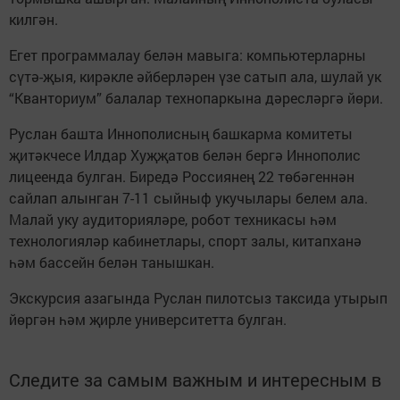
килгән.
Егет программалау белән мавыга: компьютерларны
сүтә-җыя, кирәкле әйберләрен үзе сатып ала, шулай ук
“Кванториум” балалар технопаркына дәресләргә йөри.
Руслан башта Иннополисның башкарма комитеты
җитәкчесе Илдар Хуҗҗатов белән бергә Иннополис
лицеенда булган. Биредә Россиянең 22 төбәгеннән
сайлап алынган 7-11 сыйныф укучылары белем ала.
Малай уку аудиторияләре, робот техникасы һәм
технологияләр кабинетлары, спорт залы, китапханә
һәм бассейн белән танышкан.
Экскурсия азагында Руслан пилотсыз таксида утырып
йөргән һәм җирле университетта булган.
Следите за самым важным и интересным в