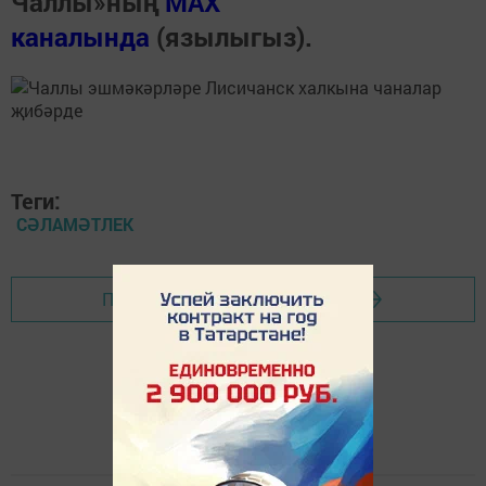
Чаллы»ның
MAX
каналында
(язылыгыз).
Теги:
СӘЛАМӘТЛЕК
Перейти на страницу новости