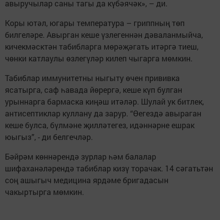
авыручылар саны тагы да күбәячәк», – ди.
Коры ютәл, югары температура – гриппның төп
билгеләре. Авырган кеше үзлегеннән дәваланмыйча,
кичекмәсктән табибларга мөрәҗәгать итәргә тиеш,
чөнки катлаулы өзлегүләр килеп чыгарга мөмкин.
Табиблар иммунитетны ныгыту өчен прививка
ясатырга, саф һавада йөрергә, кеше күп булган
урыннарга бармаска киңәш итәләр. Шулай ук битлек,
антисептиклар куллану да зарур. “Өегездә авыраган
кеше булса, бүлмәне җилләтегез, идәннәрне ешрак
юыгыз”, - ди белгечләр.
Бәйрәм көннәрендә зурлар һәм балалар
шифаханәләрендә табиблар кизү торачак. 14 сәгатьтән
соң ашыгыч медицина ярдәме бригадасын
чакыртырга мөмкин.