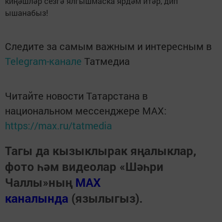
киңәшләр сезгә ялгышмаска ярдәм итәр, дип
ышанабыз!
Следите за самым важным и интересным в
Telegram-канале
Татмедиа
Читайте новости Татарстана в
национальном мессенджере MАХ:
https://max.ru/tatmedia
Тагы да кызыклырак яңалыклар,
фото һәм видеолар «Шәһри
Чаллы»ның
MAX
каналында
(язылыгыз).