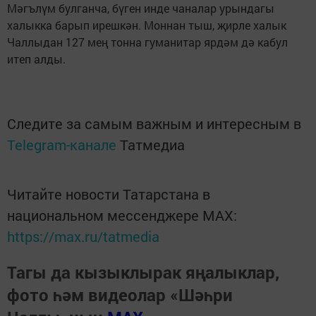
Мәгълүм булганча, бүген инде чаналар урындагы
халыкка барып ирешкән. Моннан тыш, җирле халык
Чаллыдан 127 мең тонна гуманитар ярдәм дә кабул
итеп алды.
Следите за самым важным и интересным в
Telegram-канале
Татмедиа
Читайте новости Татарстана в
национальном мессенджере MАХ:
https://max.ru/tatmedia
Тагы да кызыклырак яңалыклар,
фото һәм видеолар «Шәһри