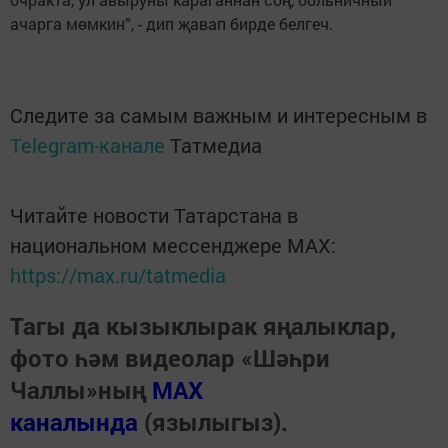
ачарга мөмкин”, - дип җавап бирде белгеч.
Следите за самым важным и интересным в
Telegram-канале
Татмедиа
Читайте новости Татарстана в
национальном мессенджере MАХ:
https://max.ru/tatmedia
Тагы да кызыклырак яңалыклар,
фото һәм видеолар «Шәһри
Чаллы»ның
MAX
каналында
(язылыгыз).