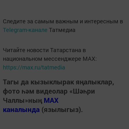
Следите за самым важным и интересным в
Telegram-канале
Татмедиа
Читайте новости Татарстана в
национальном мессенджере MАХ:
https://max.ru/tatmedia
Тагы да кызыклырак яңалыклар,
фото һәм видеолар «Шәһри
Чаллы»ның
MAX
каналында
(язылыгыз).