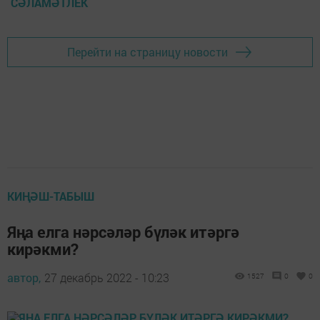
СӘЛАМӘТЛЕК
Перейти на страницу новости
КИҢӘШ-ТАБЫШ
Яңа елга нәрсәләр бүләк итәргә
кирәкми?
автор,
27 декабрь 2022 - 10:23
1527
0
0