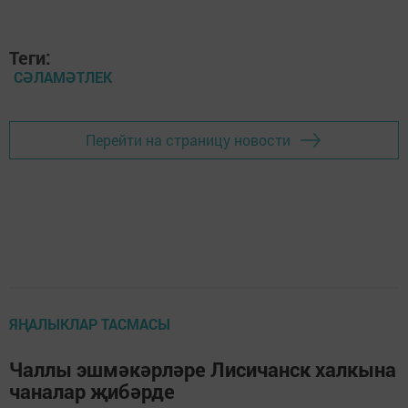
Теги:
СӘЛАМӘТЛЕК
Перейти на страницу новости
ЯҢАЛЫКЛАР ТАСМАСЫ
Чаллы эшмәкәрләре Лисичанск халкына
чаналар җибәрде