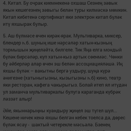
4. Китап. Бу очрак киемнекенә охшаш Сезнең зәвык
якын кешегезнең зәвыгы белән туры килмәскә мөмкин.
Китап кибетенә сертификат яки электрон китап бүләк
итү яхшырак булыр.
5. Аш бүлмәсе өчен кирәк-ярак. Мультиварка, миксер,
блендер һ.б. шуның ише нәрсәләр хатын-кызның
тормышын җиңеләйтә, билгеле. Тик Яңа елга мондый
бүләк бирсәләр, күп хатын-кыз артык сөенмәс. Чөнки
бу әйберләр алар өчен эш белән ассоциацияләшә. Иң
яхшы бүләк – вакытны бергә уздыру, шуңа күрә
әнигезне (хатыныгызны, кызыгызны һ.б) кино, театр
яки ресторан, кафега чакырыгыз. Болай итеп ял итүдән
ул заманча мультиваркалы булуга караганда күбрәк
ләззәт алыр!
Әйе, якыннарыңны куандыру җиңел эш түгел шул...
Кешене ничек кенә яхшы белгән кебек тоелса да, дөрес
бүләк ясау - шактый четерекле мәсьәлә. Бзенең