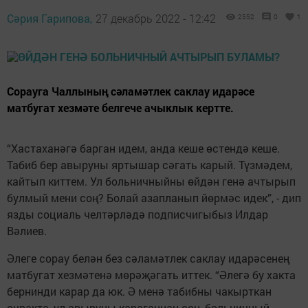
Сәрия Гарипова,
27 декабрь 2022 - 12:42
2552
0
1
Сорауга Чаллының сәламәтлек саклау идарәсе
матбугат хезмәте белгече ачыклык кертте.
“Хастаханәгә барган идем, анда кеше өстендә кеше.
Табиб бер авыруны яртышар сәгать карый. Түзмәдем,
кайтып киттем. Ул больничныйны өйдән генә ачтырып
булмый мени соң? Болай азапланып йөрмәс идек”, - дип
язды социаль челтәрләдә подписчигыбыз Илдар
Вәлиев.
Әлеге сорау белән без сәламәтлек саклау идарәсенең
матбугат хезмәтенә мөрәҗәгать иттек. “Әлегә бу хакта
бернинди карар да юк. Ә менә табибны чакырткан
очракта, ул авыруны караганнан соң, больничный