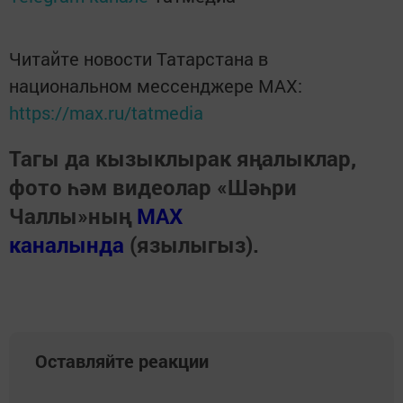
Читайте новости Татарстана в
национальном мессенджере MАХ:
https://max.ru/tatmedia
Тагы да кызыклырак яңалыклар,
фото һәм видеолар «Шәһри
Чаллы»ның
MAX
каналында
(язылыгыз).
Оставляйте реакции