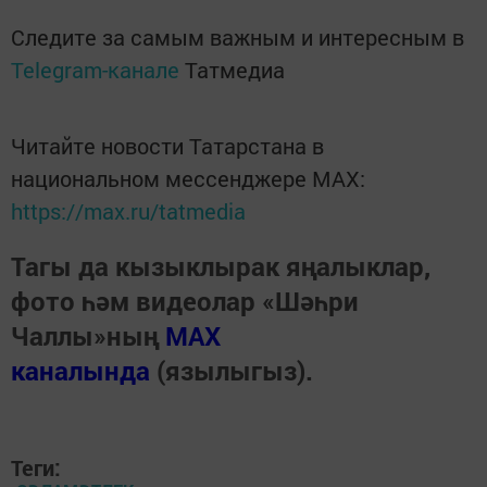
Следите за самым важным и интересным в
Telegram-канале
Татмедиа
Читайте новости Татарстана в
национальном мессенджере MАХ:
https://max.ru/tatmedia
Тагы да кызыклырак яңалыклар,
фото һәм видеолар «Шәһри
Чаллы»ның
MAX
каналында
(язылыгыз).
Теги: