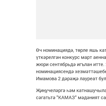
Өч номинациядә, төрле яшь ка
үткәрелгән конкурс март аенн
жюри сентябрьдә игълан итте.
номинациясендә хезмәттәшебе
Имамова 2 дәрәҗә лауреат бу
Җиңүчеләргә һәм катнашучыла
сәгатьтә "КАМАЗ" мәдәният с