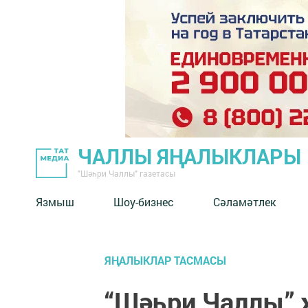
ЧАЛЛЫ ЯҢАЛЫКЛАРЫ
"Шәһри Чаллы" газетасы
Язмыш
Шоу-бизнес
Сәламәтлек
ЯҢАЛЫКЛАР ТАСМАСЫ
“Шәһри Чаллы” 