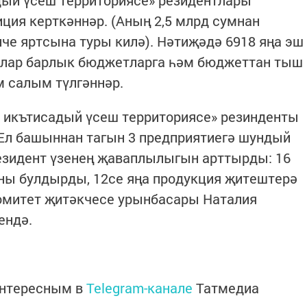
иция керткәннәр. (Аның 2,5 млрд сумнан
е яртсына туры килә). Нәтиҗәдә 6918 яңа эш
тлар барлык бюджетларга һәм бюджеттан тыш
м салым түлгәннәр.
икътисадый үсеш территориясе» резинденты
 Ел башыннан тагын 3 предприятиегә шундый
резидент үзенең җаваплылыгын арттырды: 16
ны булдырды, 12се яңа продукция җитештерә
омитет җитәкчесе урынбасары Наталия
ендә.
интересным в
Telegram-канале
Татмедиа