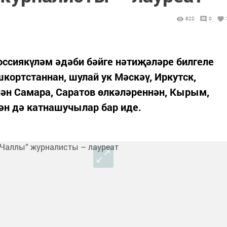
820
0
ссиякүләм әдәби бәйге нәтиҗәләре билгеле
кортстаннан, шулай ук Мәскәү, Иркутск,
нән Самара, Саратов өлкәләреннән, Кырым,
ән дә катнашучылар бар иде.