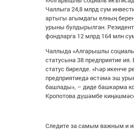
Чаллыга 24,8 млрд сум инвест
артыгы агымдагы елның беренч
урыны булдырылган. Резиден
фондларга 12 млрд 164 млн су
Чаллыда «Алгарышлы социаль 
статусына 38 предприятие ия.
статус бирелде. «Һәр икенче 
предприятиедә өстәмә эш уры
башлады», – диде башкарма к
Кропотова дүшәмбе киңәшмәс
Следите за самым важным и 