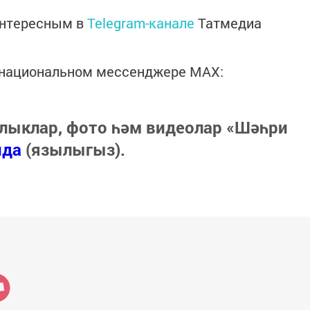
интересным в
Telegram-канале
Татмедиа
в национальном мессенджере MАХ:
лыклар, фото һәм видеолар «Шәһри
нда
(язылыгыз).