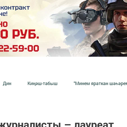
Дин
Киңәш-табыш
"Минем яраткан шәһәрем
журналисты – лауреат