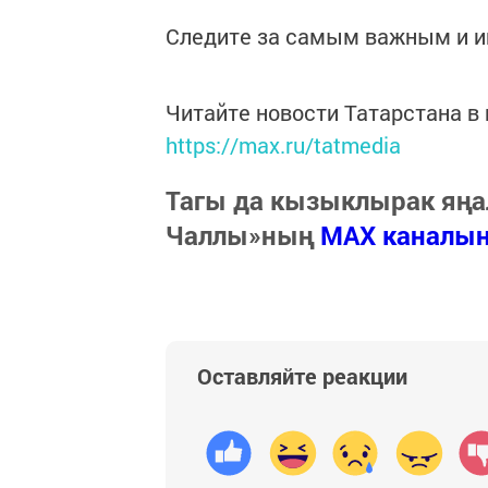
Следите за самым важным и 
Читайте новости Татарстана 
https://max.ru/tatmedia
Тагы да кызыклырак яңа
Чаллы»ның
MAX каналы
Оставляйте реакции