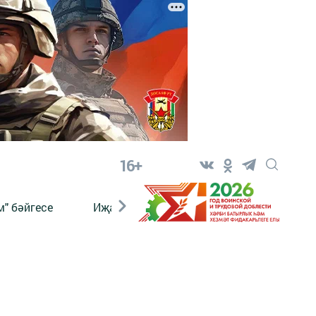
16+
" бәйгесе
Иҗат
Реклама
Онлайн язы