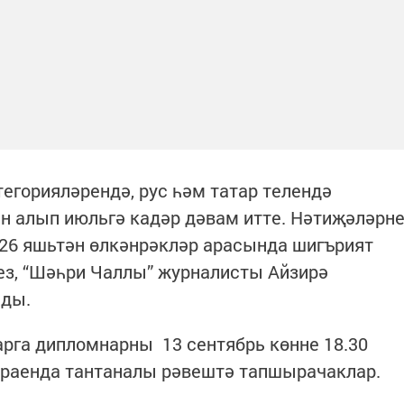
тегорияләрендә, рус һәм татар телендә
ан алып июльгә кадәр дәвам итте. Нәтиҗәләрн
 26 яшьтән өлкәнрәкләр арасында шигърият
з, “Шәһри Чаллы” журналисты Айзирә
лды.
рга дипломнарны 13 сентябрь көнне 18.30
араенда тантаналы рәвештә тапшырачаклар.