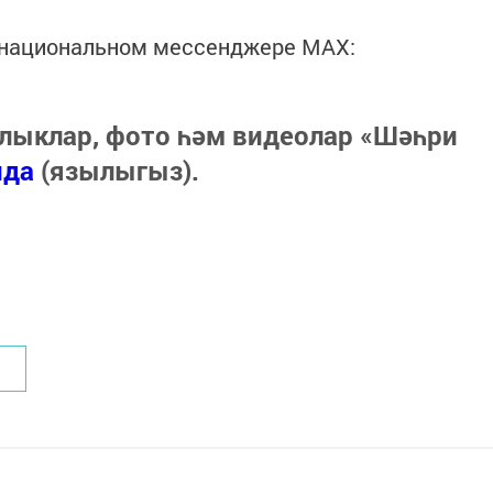
в национальном мессенджере MАХ:
лыклар, фото һәм видеолар «Шәһри
нда
(язылыгыз).