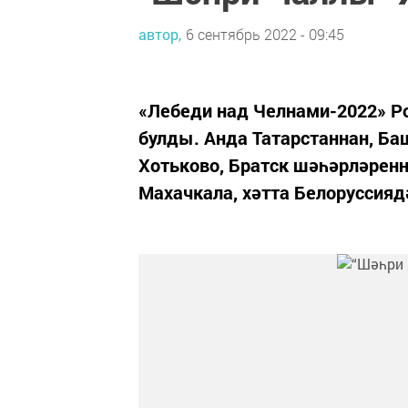
автор,
6 сентябрь 2022 - 09:45
«Лебеди над Челнами-2022» Ро
булды. Анда Татарстаннан, Баш
Хотьково, Братск шәһәрләрен
Махачкала, хәтта Белоруссияд