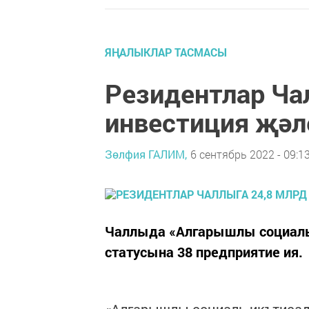
ЯҢАЛЫКЛАР ТАСМАСЫ
Резидентлар Ча
инвестиция җәл
Зөлфия ГАЛИМ,
6 сентябрь 2022 - 09:1
Чаллыда «Алгарышлы социаль
статусына 38 предприятие ия.
«Алгарышлы социаль икътисад