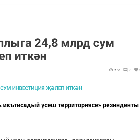
ллыга 24,8 млрд сум
еп иткән
3
672
0
 икътисадый үсеш территориясе» резинденты
ый үсеш территориясе» резидентлары