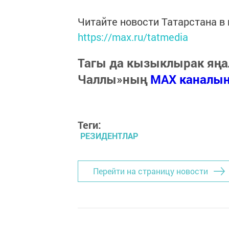
Читайте новости Татарстана 
https://max.ru/tatmedia
Тагы да кызыклырак яңа
Чаллы»ның
MAX каналы
Теги:
РЕЗИДЕНТЛАР
Перейти на страницу новости