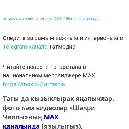
https://www.omet-rb.ru/rusiya/2094-150-me-sum-pensiya
Следите за самым важным и интересным в
Telegram-канале
Татмедиа
Читайте новости Татарстана в
национальном мессенджере MАХ:
https://max.ru/tatmedia
Тагы да кызыклырак яңалыклар,
фото һәм видеолар «Шәһри
Чаллы»ның
MAX
каналында
(язылыгыз).