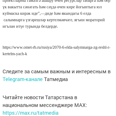
проектларны гамәлгә ашыру өчен ресурслар табарга һәм бер
үк вакытта сәнәгать һәм сәүдә өчен кире йогынтыга юл
куймаска кирәк иде”,—диде һәм якындагы 6 елда
салымнарга үзгәрешләр кертелмәячәге, ягъни мораторий
игълан итүе турында белдерде.
https://www.omet-rb.ru/rusiya/2070-6-elda-salymnarga-zg-reshl-r-
kertelm-yach-k
Следите за самым важным и интересным в
Telegram-канале
Татмедиа
Читайте новости Татарстана в
национальном мессенджере MАХ:
https://max.ru/tatmedia