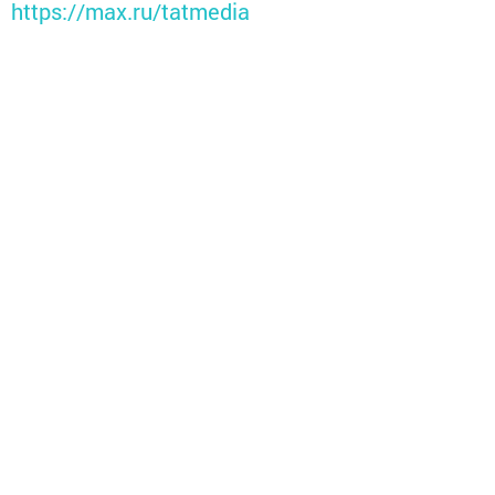
https://max.ru/tatmedia
Тагы да кызыклырак яңалыклар,
фото һәм видеолар «Шәһри
Чаллы»ның
MAX
каналында
(язылыгыз).
Перейти на страницу новости