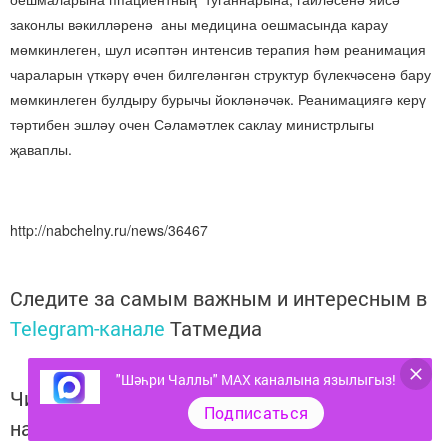
законлы вәкилләренә аны медицина оешмасында карау
мөмкинлеген, шул исәптән интенсив терапия һәм реанимация
чараларын үткәрү өчен билгеләнгән структур бүлекчәсенә бару
мөмкинлеген булдыру бурычы йокләнәчәк. Реанимациягә керү
тәртибен эшләу очен Сәламәтлек саклау министрлыгы
җаваплы.
http://nabchelny.ru/news/36467
Следите за самым важным и интересным в
Telegram-канале
Татмедиа
"Шәһри Чаллы" MAX каналына язылыгыз!
Читайте новости Татарстана в
Подписаться
национальном мессенджере MАХ: