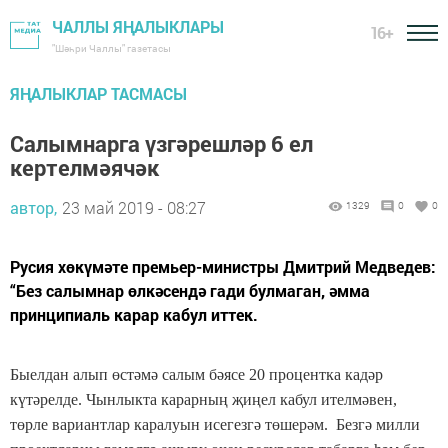
ЧАЛЛЫ ЯҢАЛЫКЛАРЫ
16+
"Шәһри Чаллы" газетасы
ЯҢАЛЫКЛАР ТАСМАСЫ
Салымнарга үзгәрешләр 6 ел
кертелмәячәк
автор,
23 май 2019 - 08:27
1329
0
0
Русия хөкүмәте премьер-министры Дмитрий Медведев:
“Без салымнар өлкәсендә гади булмаган, әмма
принципиаль карар кабул иттек.
Быелдан алып өстәмә салым бәясе 20 процентка кадәр
күтәрелде. Чынлыкта карарның җиңел кабул ителмәвен,
төрле вариантлар каралуын исегезгә төшерәм. Безгә милли