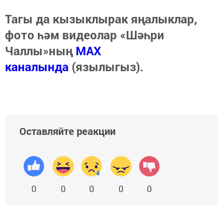
Тагы да кызыклырак яңалыклар,
фото һәм видеолар «Шәһри
Чаллы»ның
MAX
каналында
(язылыгыз).
Оставляйте реакции
0
0
0
0
0