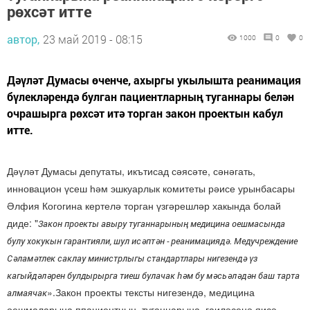
рөхсәт итте
автор,
23 май 2019 - 08:15
1000
0
0
Дәүләт Думасы өченче, ахыргы укылышта реанимация
бүлекләрендә булган пациентларның туганнары белән
очрашырга рөхсәт итә торган закон проектын кабул
итте.
Дәүләт Думасы депутаты, икътисад сәясәте, сәнәгать,
инновацион үсеш һәм эшкуарлык комитеты рәисе урынбасары
Әлфия Когогина кертелә торган үзгәрешләр хакында болай
диде: "
Закон проекты авыру туганнарының медицина оешмасында
булу хокукын гарантияли, шул исәптән - реанимациядә. Медучреждение
Сәламәтлек саклау министрлыгы стандартлары нигезендә үз
кагыйдәләрен булдырырга тиеш булачак һәм бу мәсьәләдән баш тарта
».Закон проекты тексты нигезендә, медицина
алмаячак
оешмаларына ппациентның туганнарына, гаиләсенә яисә