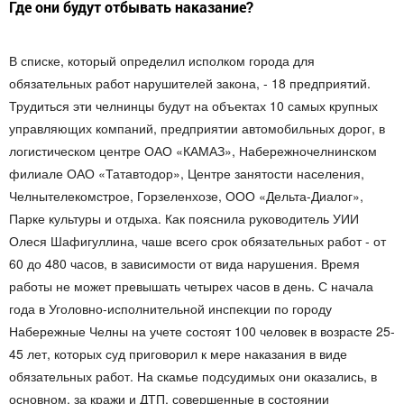
Где они будут отбывать наказание?
В списке, который определил исполком города для
обязательных работ нарушителей закона, - 18 предприятий.
Трудиться эти челнинцы будут на объектах 10 самых крупных
управляющих компаний, предприятии автомобильных дорог, в
логистическом центре ОАО «КАМАЗ», Набережночелнинском
филиале ОАО «Татавтодор», Центре занятости населения,
Челнытелекомстрое, Горзеленхозе, ООО «Дельта-Диалог»,
Парке культуры и отдыха. Как пояснила руководитель УИИ
Олеся Шафигуллина, чаше всего срок обязательных работ - от
60 до 480 часов, в зависимости от вида нарушения. Время
работы не может превышать четырех часов в день. С начала
года в Уголовно-исполнительной инспекции по городу
Набережные Челны на учете состоят 100 человек в возрасте 25-
45 лет, которых суд приговорил к мере наказания в виде
обязательных работ. На скамье подсудимых они оказались, в
основном, за кражи и ДТП, совершенные в состоянии