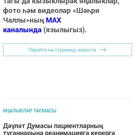
Тагы да кызыклырак яңалыклар,
фото һәм видеолар «Шәһри
Чаллы»ның
MAX
каналында
(язылыгыз).
Перейти на страницу новости
ЯҢАЛЫКЛАР ТАСМАСЫ
Дәүләт Думасы пациентларның
туганнарына реанимациягә керергә