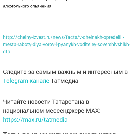
алкогольного опьянения.
http://chelny-izvest.ru/news/facts/v-chelnakh-opredelili-
mesta-raboty-dlya-vorov-i-pyanykh-voditeley-sovershivshikh-
dtp
Следите за самым важным и интересным в
Telegram-канале
Татмедиа
Читайте новости Татарстана в
национальном мессенджере MАХ:
https://max.ru/tatmedia