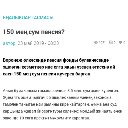
ЯҢАЛЫКЛАР ТАСМАСЫ
150 мең сум пенсия?
автор,
23 май 2019 - 08:23
1051
0
0
Воронеж өлкәсендә пенсия фонды бүлекчәсендә
эшләгән хезмәткәр ике елга якын үзенең әтисенә ай
саен 150 мең сум пенсия күчереп барган.
Аның бу законсыз гамәлләреннән 3,5 млн. сум зыян күрелгән.
Җинаять эше ачылгач 55 яшьлек ханым үзенең законсыз
гамәлен таныган һәм зыянны кире кайтарган. Әмма аңа суд
каршында җавап бирергә туры киләчәк: мондый җинаять өчен
законда 10 елга иректән мәхрүм итү каралган.