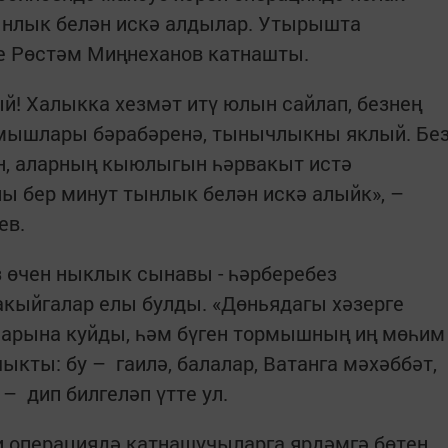
нлык белән искә алдылар. Утырышта
е Рөстәм Миңнеханов катнашты.
! Халыкка хезмәт итү юлын сайлап, безнең
ормышлары бәрабәренә, тынычлыкны яклый. Бе
, аларның кыюлыгын һәрвакыт истә
ы бер минут тынлык белән искә алыйк», –
ев.
ез өчен ныклык сынавы - һәрберебез
кыйгалар елы булды. «Дөньядагы хәзерге
нарына куйды, һәм бүген тормышның иң мөһим
кты: бу – гаилә, балалар, Ватанга мәхәббәт,
– дип билгеләп үтте ул.
и операциядә катнашучыларга ярдәмгә бөтен