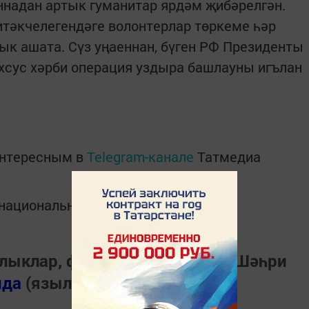
ннадан артык гуманитар ярдәм җибәрелгән.
тәкчелегендәге волонтерлар төркеме һәр
зык ашата. Сүз уңаеннан, бүген РФ Президенты
хсус хәрби операция уздыра башлауны игълан
интересным в
Telegram-канале
Татмедиа
в национальном мессенджере MАХ:
лыклар, фото һәм видеолар «Шәһри
нда
(язылыгыз).