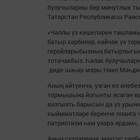
булучыларны бер минутлык ты
Татарстан Республикасы Рәис
«Чаллы үз кешеләрен ташламый
батыр хәрбиләр, кайчак үз т
геройларыбызның батырлыгын
тотачакбыз. Һәлак булучыларн
диде шәһәр мэры Наил Мәһди
Аның әйтүенчә, узган ел илеб
тормышына йогынты ясаган ва
вазгыять барысын да үз урын
кыйммәтләре беренче планга чы
патриотизм һәм үзара ярдәм», 
Аның сүзләренчә, махсус хәрб