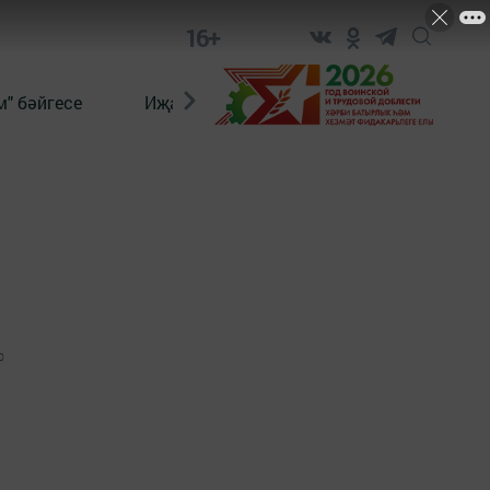
16+
" бәйгесе
Иҗат
Реклама
Онлайн язы
0