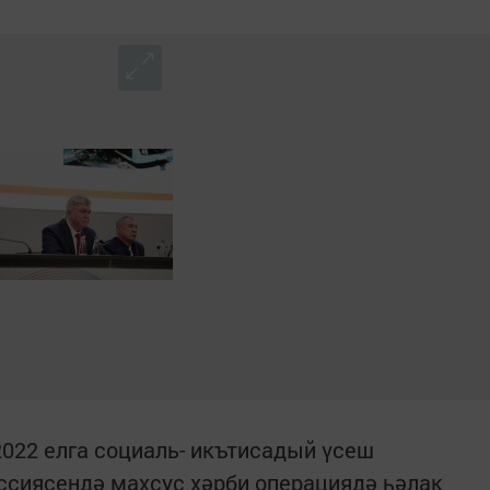
22 елга социаль- икътисадый үсеш
ссиясендә махсус хәрби операциядә һәлак