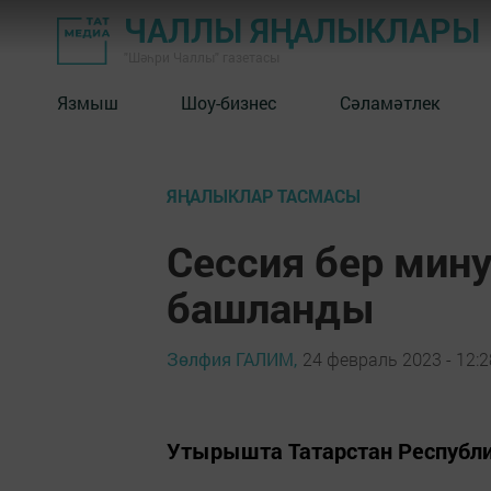
ЧАЛЛЫ ЯҢАЛЫКЛАРЫ
"Шәһри Чаллы" газетасы
Язмыш
Шоу-бизнес
Сәламәтлек
ЯҢАЛЫКЛАР ТАСМАСЫ
Сессия бер мин
башланды
Зөлфия ГАЛИМ,
24 февраль 2023 - 12:2
Утырышта Татарстан Республ