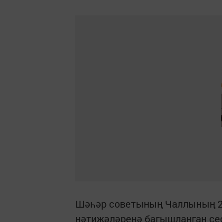
Шәһәр советының Чаллының 20
нәтиҗәләренә багышланган се