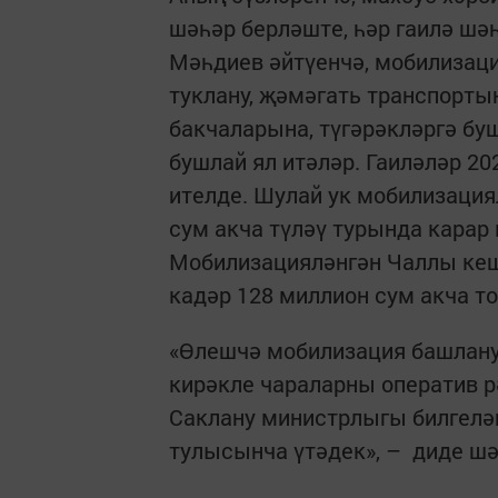
шәһәр берләште, һәр гаилә шә
Мәһдиев әйтүенчә, мобилизац
туклану, җәмәгать транспортын
бакчаларына, түгәрәкләргә бу
бушлай ял итәләр. Гаиләләр 2
ителде. Шулай ук мобилизация
сум акча түләү турында карар 
Мобилизацияләнгән Чаллы кеш
кадәр 128 миллион сум акча т
«Өлешчә мобилизация башлану
кирәкле чараларны оператив р
Саклану министрлыгы билгелә
тулысынча үтәдек», – диде ш