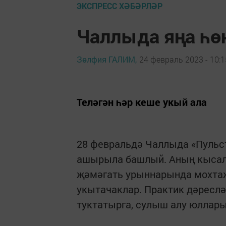
ЭКСПРЕСС ХӘБӘРЛӘР
Чаллыда яңа һө
Зөлфия ГАЛИМ,
24 февраль 2023 - 10:1
Теләгән һәр кеше укый ала
28 февральдә Чаллыда «Пульст
ашырыла башлый. Аның кысал
җәмәгать урыннарында мохтаҗ
укытачаклар. Практик дәреслә
туктатырга, сулыш алу юллар