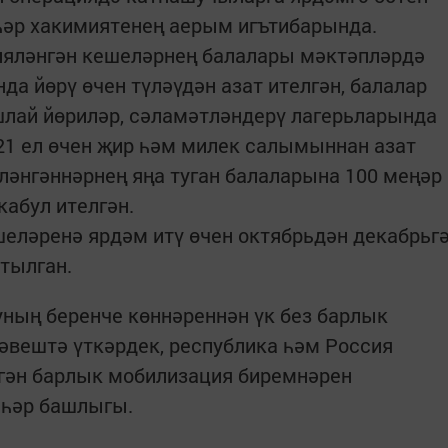
һәр хакимиятенең аерым игътибарында.
ияләнгән кешеләрнең балалары мәктәпләрдә
да йөрү өчен түләүдән азат ителгән, балалар
шлай йөриләр, сәламәтләндерү лагерьларында
021 ел өчен җир һәм милек салымыннан азат
ләнгәннәрнең яңа туган балаларына 100 меңәр
кабул ителгән.
еләренә ярдәм итү өчен октябрьдән декабрьг
отылган.
ның беренче көннәреннән үк без барлык
әвештә үткәрдек, республика һәм Россия
гән барлык мобилизация биремнәрен
әһәр башлыгы.