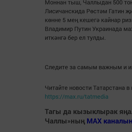
Моннан тыш, Чаллыдан 500 то
Лисичанскида Рөстәм Гатин җи
көнне 5 мең кешегә кайнар ри
Владимир Путин Украинада ма
иткәнгә бер ел тулды.
Следите за самым важным и 
Читайте новости Татарстана 
https://max.ru/tatmedia
Тагы да кызыклырак яңа
Чаллы»ның
MAX каналы