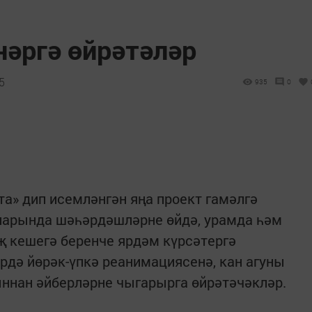
нәргә өйрәтәләр
5
935
0
а» дип исемләнгән яңа проект гамәлгә
арында шәһәрдәшләрне өйдә, урамда һәм
 кешегә беренче ярдәм күрсәтергә
рдә йөрәк-үпкә реанимациясенә, кан агуны
ыннан әйберләрне чыгарырга өйрәтәчәкләр.