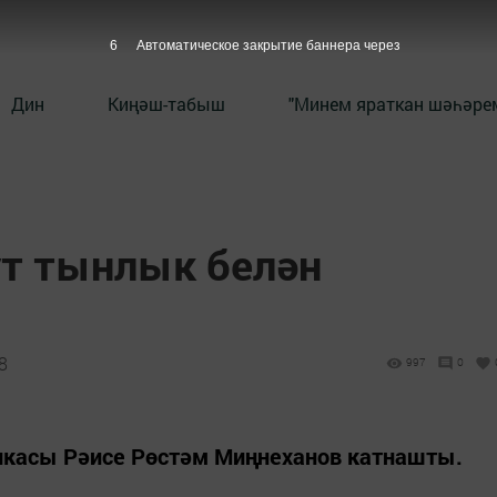
5
Автоматическое закрытие баннера через
Дин
Киңәш-табыш
"Минем яраткан шәһәрем
ут тынлык белән
8
997
0
икасы Рәисе Рөстәм Миңнеханов катнашты.