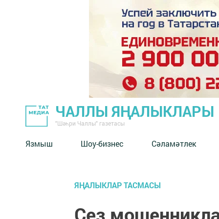
ЧАЛЛЫ ЯҢАЛЫКЛАРЫ
"Шәһри Чаллы" газетасы
Язмыш
Шоу-бизнес
Сәламәтлек
ЯҢАЛЫКЛАР ТАСМАСЫ
Сез мошенникла