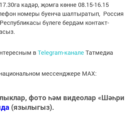
7.30га кадәр, җомга көнне 08.15-16.15
телефон номеры буенча шалтыратып, Россия
Республикасы бүлеге бердәм контакт-
асыз.
интересным в
Telegram-канале
Татмедиа
в национальном мессенджере MАХ:
лыклар, фото һәм видеолар «Шәһри
нда
(язылыгыз).