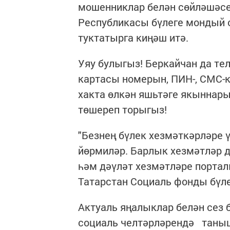
мошенниклар белән сөйләшәсе
Республикасы бүлеге мондый 
туктатырга киңәш итә.
Уяу булыгыз! Беркайчан да те
картасы номерын, ПИН-, СМС-к
хакта өлкән яшьтәге якынна
төшереп торыгыз!
"Безнең бүлек хезмәткәрләре 
йөрмиләр. Барлык хезмәтләр д
һәм дәүләт хезмәтләре порталы
Татарстан Социаль фонды бүле
Актуаль яңалыклар белән сез 
социаль челтәрләрендә таныш