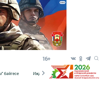
16+
" бәйгесе
Иҗат
Реклама
Онлайн язы