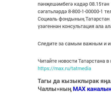
пәнҗешәмбегә кадәр 08.15тән 1
сәгатьләрдә 8-800-1-00000-1 
Социаль фондының Татарстан 
үзәгеннән консультация ала ал
Следите за самым важным и 
Читайте новости Татарстана 
https://max.ru/tatmedia
Тагы да кызыклырак яңа
Чаллы»ның
MAX каналы