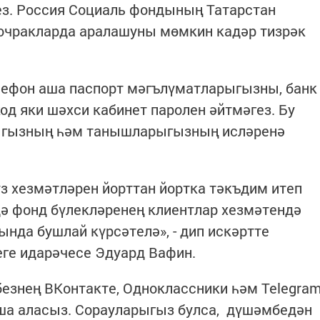
з. Россия Социаль фондының Татарстан
очракларда аралашуны мөмкин кадәр тизрәк
лефон аша паспорт мәгълүматларыгызны, банк
од яки шәхси кабинет паролен әйтмәгез. Бу
рыгызның һәм танышларыгызның исләренә
үз хезмәтләрен йорттан йортка тәкъдим итеп
ә фонд бүлекләренең клиентлар хезмәтендә
нда бушлай күрсәтелә», - дип искәртте
ге идарәчесе Эдуард Вафин.
безнең ВКонтакте, Одноклассники һәм Telegra
а аласыз. Сорауларыгыз булса, дүшәмбедән