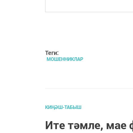
Теги:
МОШЕННИКЛАР
КИҢӘШ-ТАБЫШ
Ите тәмле, мае