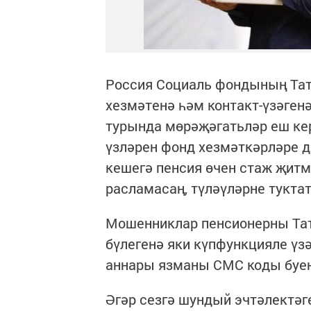
Россия Социаль фондының Тат
хезмәтенә һәм контакт-үзәге
турында мөрәҗәгатьләр еш ке
үзләрен фонд хезмәткәрләре 
кешегә пенсия өчен стаж җитми
расламасаң, түләүләрне тукта
Мошенниклар пенсионерны Тат
бүлегенә яки күпфункцияле үзә
аннары язманы СМС коды буен
Әгәр сезгә шундый эчтәлектәге