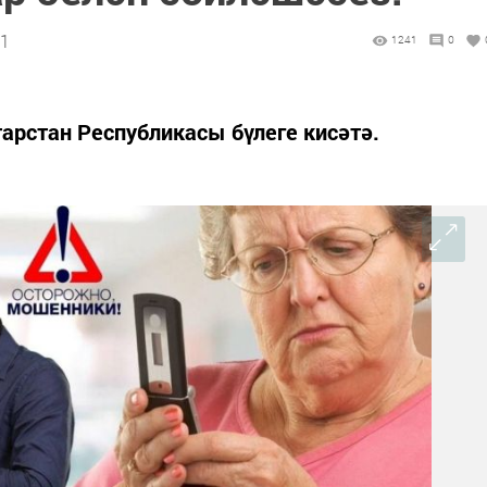
41
1241
0
арстан Республикасы бүлеге кисәтә.