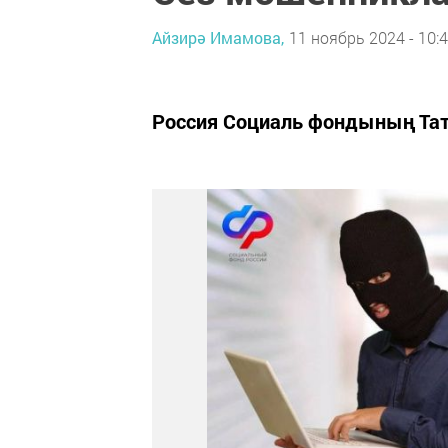
Айзирә Имамова,
11 ноябрь 2024 - 10:
Россия Социаль фондының Тат