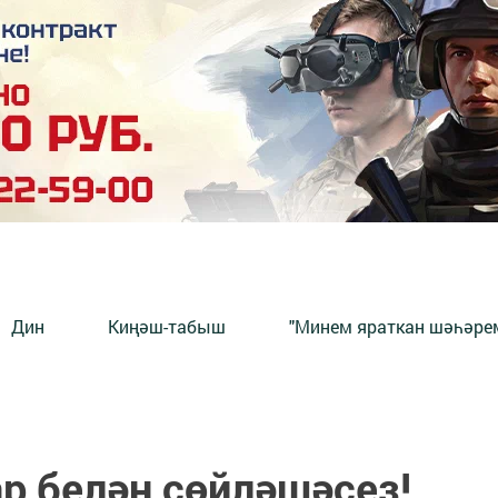
Дин
Киңәш-табыш
"Минем яраткан шәһәрем
р белән сөйләшәсез!