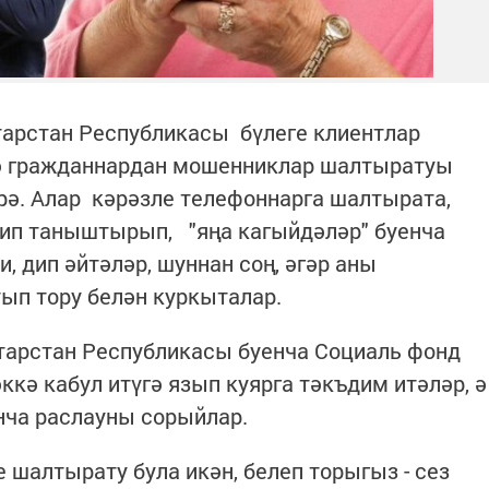
арстан Республикасы бүлеге клиентлар
нә гражданнардан мошенниклар шалтыратуы
рә. Алар кәрәзле телефоннарга шалтырата,
дип таныштырып, "яңа кагыйдәләр" буенча
, дип әйтәләр, шуннан соң, әгәр аны
тып тору белән куркыталар.
арстан Республикасы буенча Социаль фонд
ккә кабул итүгә язып куярга тәкъдим итәләр, ә
ча раслауны сорыйлар.
 шалтырату була икән, белеп торыгыз - сез