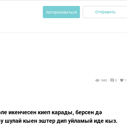
Отправить
Авторизоваться
1960
0
1
әле икенчесен киеп карады, берсен дә
ау шулай кыен эштер дип уйламый иде кыз.