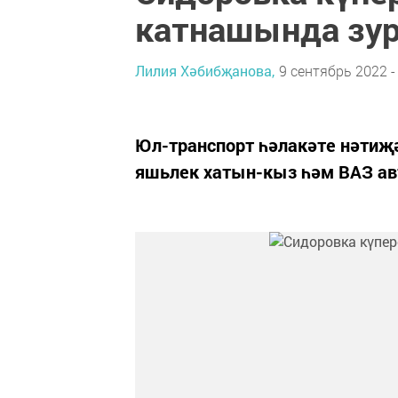
катнашында зур
Лилия Хәбибҗанова,
9 сентябрь 2022 -
Юл-транспорт һәлакәте нәтиҗә
яшьлек хатын-кыз һәм ВАЗ ав