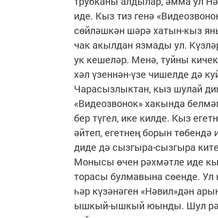
трубканы алдылар, әмма ул Нә
иде. Кыз тиз генә «Видеозвоно
сөйләшкән шәрә хатын-кыз яны
чак акылдан язмады ул. Күзләр
ук кешеләр. Менә, туйны киче
хәл үзеннән-үзе чишелде дә ку
Чарасызлыктан, кыз шулай дип
«Видеозвонок» хакында белмәг
бер түгел, ике килде. Кыз еге
әйтеп, егетнең борын төбендә 
диде дә сызгыра-сызгыра кит
Монысы өчен рәхмәтле иде кы
торасы булмавына сөенде. Ул 
һәр күзәнәген «Нәвил»дән ары
ышкый-ышкый юынды. Шул рәв