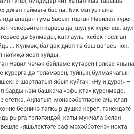
вил түгел, ниндидер чит хатын-кыз тавышы
к» дигән төймәгә басты. Бик матур гына
нда анадан тума басып торган Нәвилен күреп,
ен чекерәйтеп караса да, шул ук күренеш, шул
ктерәсе дә булмады, катлаулы кебек тоелган
йды... Күлмәк, балдак диеп тә баш ватасы юк.
 нәтиҗә ясап куйды.
ән Нәвил чәчәк бәйләме күтәреп Гөлкәе янын
тне күрергә дә теләмәвен, туйның булмаячагын
ишекне шартлатып ябып куйгач, «Ну и дура!» –
еп барды һәм башкача «офыкта» күренмәде.
з егеткә. Аңлатып, мөнәсәбәтләрне ачыклап
көнне берничә тапкыр душка кереп, тәнендәге
ндырырга теләгәндәй, каты мунчала белән
ешле «яшьлектәге саф мәхәббәтенә» нокта