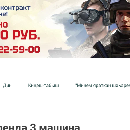
Дин
Киңәш-табыш
"Минем яраткан шәһәрем
рендә 3 машина