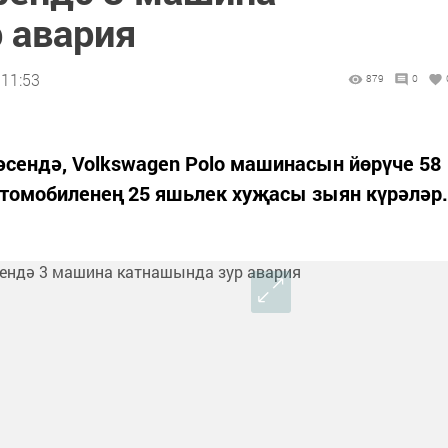
 авария
 11:53
879
0
сендә, Volkswagen Polo машинасын йөрүче 58
томобиленең 25 яшьлек хуҗасы зыян күрәләр.