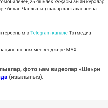
томобиленең 25 яшьлек хуҗасы зыян күрәләр.
әре белән Чаллының шәһәр хастаханәсенә
интересным в
Telegram-канале
Татмедиа
в национальном мессенджере MАХ:
лыклар, фото һәм видеолар «Шәһри
нда
(язылыгыз).