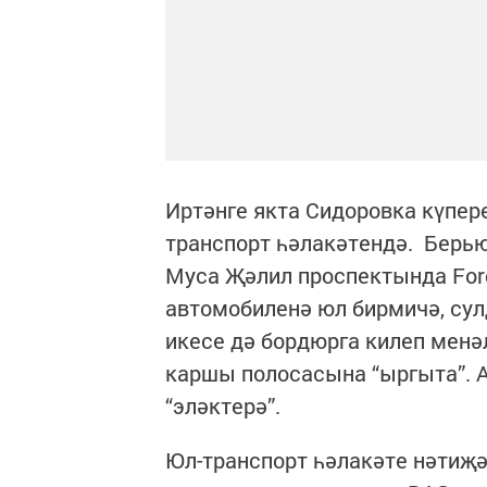
Иртәнге якта Сидоровка күпер
транспорт һәлакәтендә. Берь
Муса Җәлил проспектында Ford
автомобиленә юл бирмичә, сул
икесе дә бордюрга килеп менә
каршы полосасына “ыргыта”. 
“эләктерә”.
Юл-транспорт һәлакәте нәтиҗә