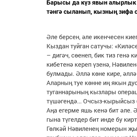
Барысы да күз явын алырлык м
тәнгә сыланып, кызның зифа 
Әле берсен, әле икенчесен ки
Кыздан туйган сатучы: «Киләсе
– дигәч, сөенеп, бик тиз генә
кибетенә кереп үзенә, Нәвиле
булмады. Әллә көне кире, әлл
Аларның туе көнне иң якын дус
туганнарының кызлары операц
түшәгендә... Очсыз-кырыйсыз 
Аңа егерме яшь кенә бит әле.
гына түгелдер бит инде бу кирт
Гөлкәй Нәвиленең номерын җы