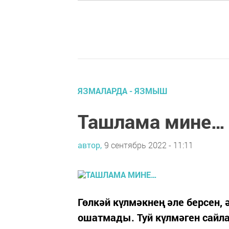
ЯЗМАЛАРДА - ЯЗМЫШ
Ташлама мине…
автор,
9 сентябрь 2022 - 11:11
Гөлкәй күлмәкнең әле берсен, 
ошатмады. Туй күлмәген сайл