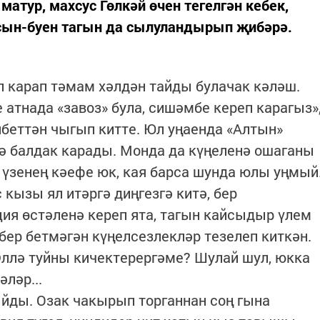
атур, махсус Гөлкәй өчен тегелгән кебек,
сын-буен тагын да сылуландырып җибәрә.
еп карап тәмам хәлдән тайды булачак кәләш.
 атнада «завоз» була, сишәмбе кереп карагыз»
 кибеттән чыгып китте. Юл уңаенда «Алтын»
нә балдак карады. Монда да күңеленә ошаганы
ә үзенең кәефе юк, кая барса шунда юлы уңмый
 кызы ял итәргә диңгезгә китә, бер
ия өстәленә кереп ята, тагын кайсыдыр үлем
бер бетмәгән күңелсезлекләр тезелеп киткән.
 Әллә туйны кичектерергәме? Шулай шул, юкка
әләр...
йды. Озак чакырып торганнан соң гына