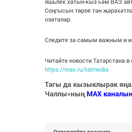
яшьлек хатын-кыз һәм ВАЗ ав
Соңгысын төрле тән җәрәхәтл
озаталар.
Следите за самым важным и 
Читайте новости Татарстана 
https://max.ru/tatmedia
Тагы да кызыклырак яңа
Чаллы»ның
MAX каналы
Оставляйте реакции