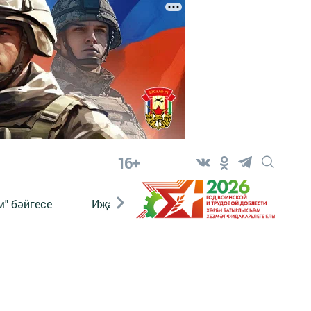
16+
" бәйгесе
Иҗат
Реклама
Онлайн язы