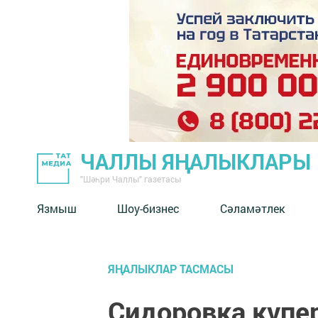
ЧАЛЛЫ ЯҢАЛЫКЛАРЫ
"Шәһри Чаллы" газетасы
Язмыш
Шоу-бизнес
Сәламәтлек
ЯҢАЛЫКЛАР ТАСМАСЫ
Сидоровка күпе