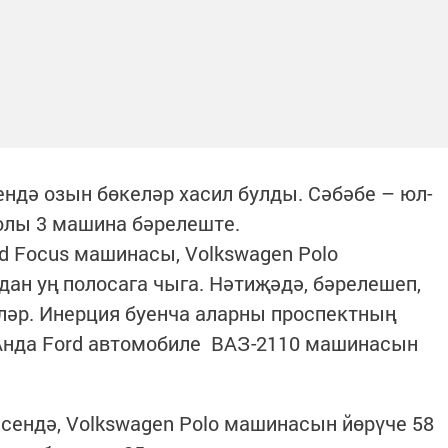
ендә озын бөкеләр хасил булды. Сәбәбе – юл-
юлы 3 машина бәрелеште.
 Focus машинасы, Volkswagen Polo
дан уң полосага чыга. Нәтиҗәдә, бәрелешеп,
ләр. Инерция буенча аларны проспектның
Анда Ford автомобиле ВАЗ-2110 машинасын
сендә, Volkswagen Polo машинасын йөрүче 58