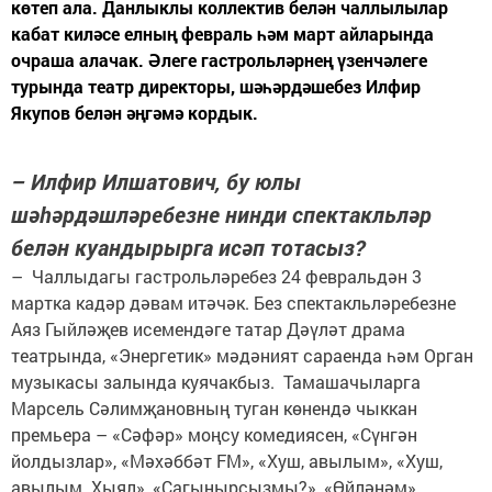
көтеп ала. Данлыклы коллектив белән чаллылылар
кабат киләсе елның февраль һәм март айларында
очраша алачак. Әлеге гастрольләрнең үзенчәлеге
турында театр директоры, шәһәрдәшебез Илфир
Якупов белән әңгәмә кордык.
– Илфир Илшатович, бу юлы
шәһәрдәшләребезне нинди спектакльләр
белән куандырырга исәп тотасыз?
– Чаллыдагы гастрольләребез 24 февральдән 3
мартка кадәр дәвам итәчәк. Без спектакльләребезне
Аяз Гыйләҗев исемендәге татар Дәүләт драма
театрында, «Энергетик» мәдәният сараенда һәм Орган
музыкасы залында куячакбыз. Тамашачыларга
Марсель Сәлимҗановның туган көнендә чыккан
премьера – «Сәфәр» моңсу комедиясен, «Сүнгән
йолдызлар», «Мәхәббәт FM», «Хуш, авылым», «Хуш,
авылым. Хыял», «Сагынырсызмы?», «Өйләнәм»,