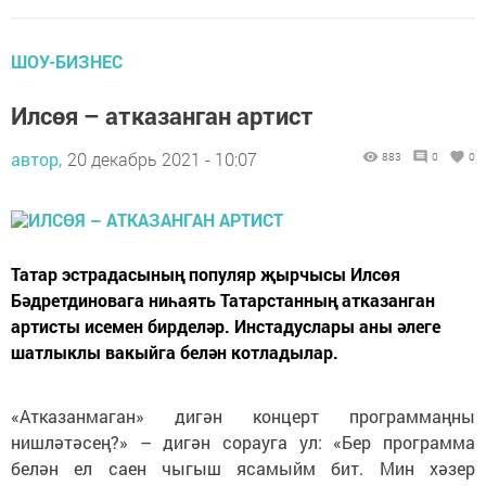
ШОУ-БИЗНЕС
Илсөя – атказанган артист
автор,
20 декабрь 2021 - 10:07
883
0
0
Татар эстрадасының популяр җырчысы Илсөя
Бәдретдиновага ниһаять Татарстанның атказанган
артисты исемен бирделәр. Инстадуслары аны әлеге
шатлыклы вакыйга белән котладылар.
«Атказанмаган» дигән концерт программаңны
нишләтәсең?» – дигән сорауга ул: «Бер программа
белән ел саен чыгыш ясамыйм бит. Мин хәзер