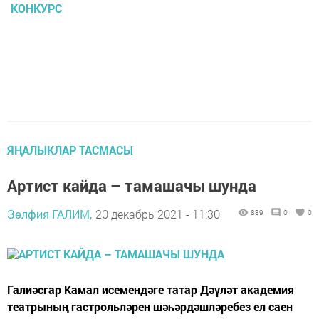
КОНКУРС
ЯҢАЛЫКЛАР ТАСМАСЫ
Артист кайда – тамашачы шунда
Зөлфия ГАЛИМ,
20 декабрь 2021 - 11:30
889
0
0
Галиәсгар Камал исемендәге татар Дәүләт академия
театрының гастрольләрен шәһәрдәшләребез ел саен