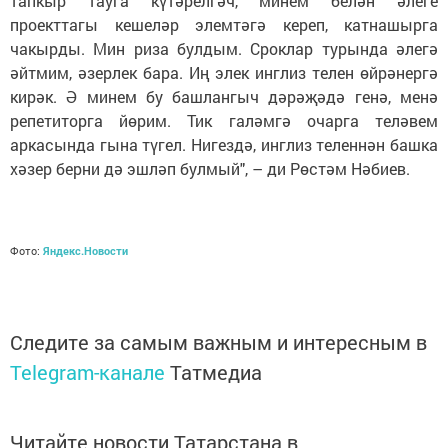
тапкыр тауга күтәрелгәч, минем белән әлеге
проекттагы кешеләр элемтәгә кереп, катнашырга
чакырды. Мин риза булдым. Сроклар турында әлегә
әйтмим, әзерлек бара. Иң элек инглиз телен өйрәнергә
кирәк. Ә минем бу башлангыч дәрәҗәдә генә, менә
репетиторга йөрим. Тик галәмгә очарга теләвем
аркасында гына түгел. Нигездә, инглиз теленнән башка
хәзер берни дә эшләп булмый", – ди Рөстәм Нәбиев.
Фото:
Яндекс.Новости
Следите за самым важным и интересным в
Telegram-канале
Татмедиа
Читайте новости Татарстана в