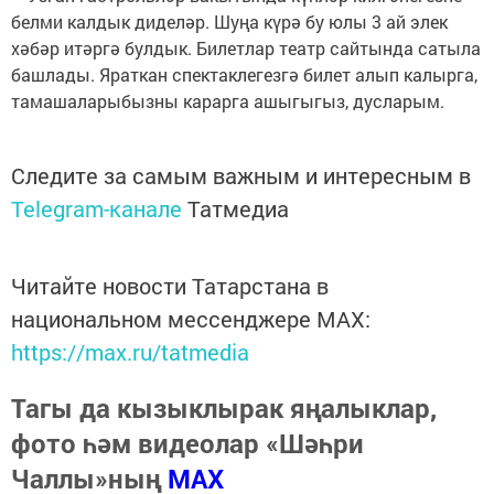
белми калдык диделәр. Шуңа күрә бу юлы 3 ай элек
хәбәр итәргә булдык. Билетлар театр сайтында сатыла
башлады. Яраткан спектаклегезгә билет алып калырга,
тамашаларыбызны карарга ашыгыгыз, дусларым.
Следите за самым важным и интересным в
Telegram-канале
Татмедиа
Читайте новости Татарстана в
национальном мессенджере MАХ:
https://max.ru/tatmedia
Тагы да кызыклырак яңалыклар,
фото һәм видеолар «Шәһри
Чаллы»ның
MAX