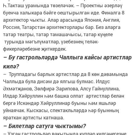
Һ.Такташ урамында төзеләчәк. – Проектны әзерләү
буенча халыкара бәйге оештырылган иде. Финалга 8
архитектор чыкты. Алар арасында Япония, Англия,
Россия, Татарстан архитекторлары бар. Без аларга
татар театры, татар тамашачысы, татар күңеле
турында мәгълүматлар, үзебезнең теләк-
фикерләребезне җиткердек.
– Бу гастрольләрдә Чаллыга кайсы артистлар
килә?
– Труппадагы барлык артистлар да 8 көн дәвамында
Чаллыда була дисәм дә ялгыш булмас. Илдус
Әхмәтҗанов, Зөлфирә Зарипова, Алсу Гайнуллина,
Илдар Хәйруллин һәм башка олпат артистлар белән
бергә Искәндәр Хәйруллинар буыны һәм яшьләр
уйнаячак. Кыскасы, спектакльләрдә һәр буынның
яраткан артисты катнаша.
– Билетлар сатуга чыктымы?
– Узган гастрольләр вакытында күпләр килгәнегезне