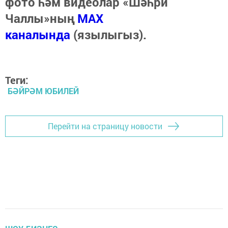
фото һәм видеолар «Шәһри
Чаллы»ның
MAX
каналында
(язылыгыз).
Теги:
БӘЙРӘМ ЮБИЛЕЙ
Перейти на страницу новости