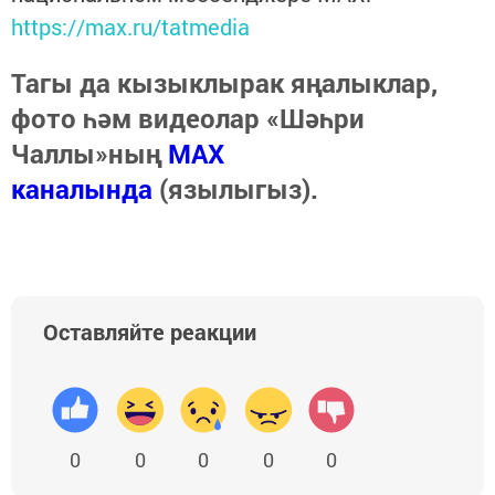
https://max.ru/tatmedia
Тагы да кызыклырак яңалыклар,
фото һәм видеолар «Шәһри
Чаллы»ның
MAX
каналында
(язылыгыз).
Оставляйте реакции
0
0
0
0
0