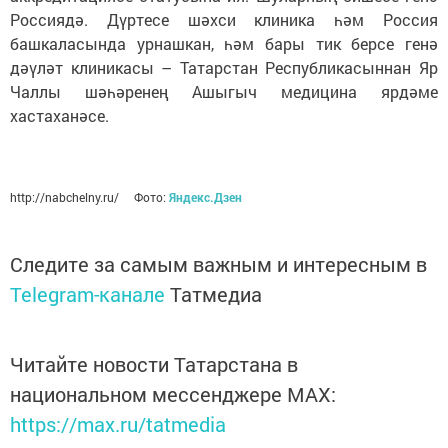
Россиядә. Дүртесе шәхси клиника һәм Россия
башкаласында урнашкан, һәм бары тик берсе генә
дәүләт клиникасы – Татарстан Республикасыннан Яр
Чаллы шәһәренең Ашыгыч медицина ярдәме
хастаханәсе.
http://nabchelny.ru/ Фото:
Яндекс.Дзен
Следите за самым важным и интересным в
Telegram-канале
Татмедиа
Читайте новости Татарстана в
национальном мессенджере MАХ:
https://max.ru/tatmedia