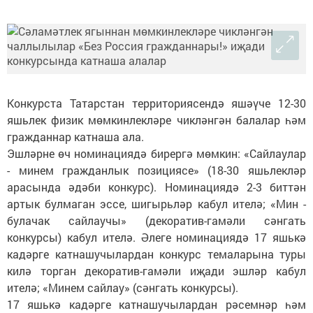
Конкурста Татарстан территориясендә яшәүче 12-30
яшьлек физик мөмкинлекләре чикләнгән балалар һәм
гражданнар катнаша ала.
Эшләрне өч номинациядә бирергә мөмкин: «Сайлаулар
- минем гражданлык позициясе» (18-30 яшьлекләр
арасында әдәби конкурс). Номинациядә 2-3 биттән
артык булмаган эссе, шигырьләр кабул ителә; «Мин -
булачак сайлаучы» (декоратив-гамәли сәнгать
конкурсы) кабул ителә. Әлеге номинациядә 17 яшькә
кадәрге катнашучылардан конкурс темаларына туры
килә торган декоратив-гамәли иҗади эшләр кабул
ителә; «Минем сайлау» (сәнгать конкурсы).
17 яшькә кадәрге катнашучылардан рәсемнәр һәм