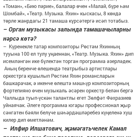
«Томан», «Бию пәрие», балалар өчен «Малай, бүре һәм
Шомбай», «Театр. Музыка. Яхин» кыскасы, 8 көндә
төрле жанрдагы 21 тамаша күрсәтергә исәп тотабыз.
– Орган музыкасы залында тамашачыларны
нәрсә көтә?
– Күренекле татар композиторы Рөстәм Яхинның
тууына 100 ел тулу уңаеннан, «Театр. Музыка. Яхин» дип
исемләнгән ике бүлектән торган программа әзерләдек.
Аның беренче өлешендә театрыбыз артистлары
оркестрга кушылып Рөстәм Яхин романсларын
башкарачак, ә икенче өлештә мәшһүр композиторның
фортепияно өчен музыкаль әсәрен оркестр белән бергә
Чаллыда туып-үскән талантлы егет Зөлфәт Фәхразиев
уйнаячак. Әлеге программа югары профессионал җыр
сәнгатен бәяли белүче шәһәрдәшләребез күңеленә хуш
килер дип өметләнәм.
– Илфир Илшатович, җәмәгатьчелек Камал