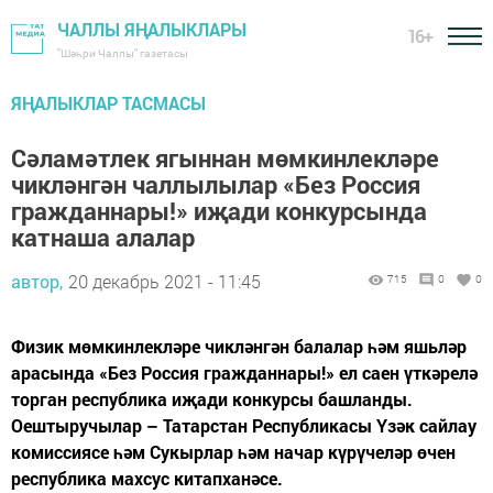
ЧАЛЛЫ ЯҢАЛЫКЛАРЫ
16+
"Шәһри Чаллы" газетасы
ЯҢАЛЫКЛАР ТАСМАСЫ
Сәламәтлек ягыннан мөмкинлекләре
чикләнгән чаллылылар «Без Россия
гражданнары!» иҗади конкурсында
катнаша алалар
автор,
20 декабрь 2021 - 11:45
715
0
0
Физик мөмкинлекләре чикләнгән балалар һәм яшьләр
арасында «Без Россия гражданнары!» ел саен үткәрелә
торган республика иҗади конкурсы башланды.
Оештыручылар – Татарстан Республикасы Үзәк сайлау
комиссиясе һәм Сукырлар һәм начар күрүчеләр өчен
республика махсус китапханәсе.