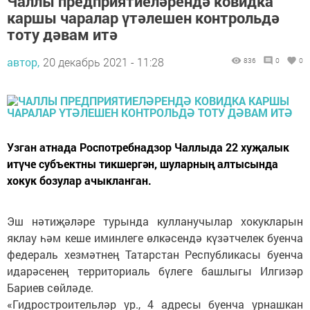
Чаллы предприятиеләрендә ковидка
каршы чаралар үтәлешен контрольдә
тоту дәвам итә
автор,
20 декабрь 2021 - 11:28
836
0
0
Узган атнада Роспотребнадзор Чаллыда 22 хуҗалык
итүче субъектны тикшергән, шуларның алтысында
хокук бозулар ачыкланган.
Эш нәтиҗәләре турында кулланучылар хокукларын
яклау һәм кеше иминлеге өлкәсендә күзәтчелек буенча
федераль хезмәтнең Татарстан Республикасы буенча
идарәсенең территориаль бүлеге башлыгы Илгизәр
Бариев сөйләде.
«Гидростроительләр ур., 4 адресы буенча урнашкан