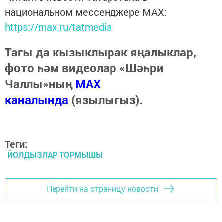
национальном мессенджере MАХ:
https://max.ru/tatmedia
Тагы да кызыклырак яңалыклар,
фото һәм видеолар «Шәһри
Чаллы»ның
MAX
каналында
(язылыгыз).
Теги:
ЙОЛДЫЗЛАР ТОРМЫШЫ
Перейти на страницу новости