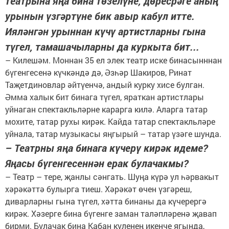
театрына яңа бина төзелүне, дөресрәге аның
урынын үзгәртүне бик авыр кабул итте.
Ияләнгән урыннан күчү артистларны гына
түгел, тамашачыларны да куркыта бит...
– Килешәм. Моннан 35 ел элек театр иске бинасынннан
бүгенгесенә күчкәндә дә, Әзһәр Шакиров, Ринат
Таҗетдиновлар әйтүенчә, андый курку хисе булган.
Әмма халык бит бинага түгел, яраткан артистлары
уйнаган спектакльләрне карарга килә. Аларга татар
мохите, татар рухы кирәк. Кайда татар спектакльләре
уйнала, татар музыкасы яңгырый – татар үзәге шунда.
– Театрны яңа бинага күчерү кирәк идеме?
Яңасы бүгенгесеннән ерак булачакмы?
– Театр – тере, җанлы сәнгать. Шуңа күрә ул һәрвакыт
хәрәкәттә булырга тиеш. Хәрәкәт өчен үзгәреш,
диварларны гына түгел, хәтта бинаны да күчерергә
кирәк. Хәзерге бина бүгенге заман таләпләренә җавап
бирми. Булачак бина Кабан күленең икенче ягында,