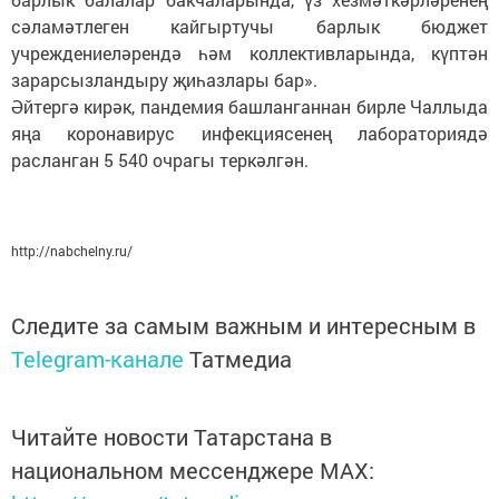
сәламәтлеген кайгыртучы барлык бюджет
учреждениеләрендә һәм коллективларында, күптән
зарарсызландыру җиһазлары бар».
Әйтергә кирәк, пандемия башланганнан бирле Чаллыда
яңа коронавирус инфекциясенең лабораториядә
расланган 5 540 очрагы теркәлгән.
http://nabchelny.ru/
Следите за самым важным и интересным в
Telegram-канале
Татмедиа
Читайте новости Татарстана в
национальном мессенджере MАХ: