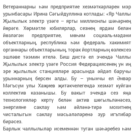
Ветераннарны һәм предприятие хезмәткәрләрен мэр
урынбасары Ирина Сәгыйдуллина котлады: «Яр Чаллы
Җылылык электр үзәге – ярты миллионлы шәһәрнең
йөрәге. Хөрмәтле юбилярлар, сезнең ярдәм белән
йөзләгән предприятие, мөһим социаль-мәдәни
объектларның, республика һәм федераль хакимият
органнары объектларының, торак йортларның өзлексез
эшләве тәэмин ителә. Биш дистә ел эчендә Чаллы
Җылылык электр үзәге Россия Федерациясенең ун иң
эре җылылык станцияләре арасында әйдәп баручы
урыннарның берсен алды. Бу – унынчы ел Әнвәр
Мәгъсүм улы Хаҗиев җитәкчелегендә хезмәт куйган
коллектив казанышы. Бу вакыт эчендә сез яңа
технологияләр кертү белән актив шөгыльләнәсез,
энергияне саклау һәм әйләнә-тирә мохитнең
чисталыгын саклау мәсьәләләренә зур игътибар
бирәсез.
Барлык чаллылылар исеменнән туган шәһәребез һәм