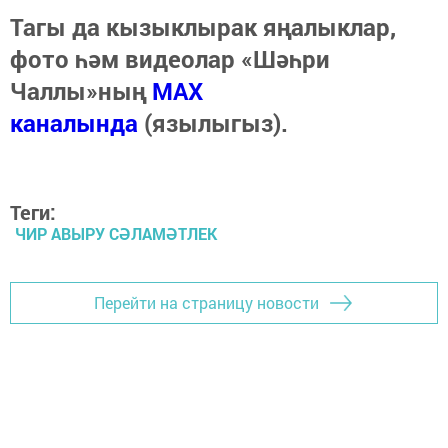
Тагы да кызыклырак яңалыклар,
фото һәм видеолар «Шәһри
Чаллы»ның
MAX
каналында
(язылыгыз).
Теги:
ЧИР АВЫРУ СӘЛАМӘТЛЕК
Перейти на страницу новости