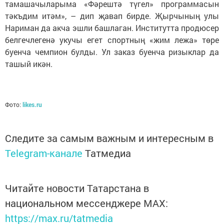
тамашачыларыма «Фәрештә түгел» программасын
тәкъдим итәм», – дип җавап бирде. Җырчының улы
Нариман да акча эшли башлаган. Институтта продюсер
белгечлегенә укучы егет спортның «жим лежа» төре
буенча чемпион булды. Ул заказ буенча ризыклар да
ташый икән.
Фото:
likes.ru
Следите за самым важным и интересным в
Telegram-канале
Татмедиа
Читайте новости Татарстана в
национальном мессенджере MАХ:
https://max.ru/tatmedia