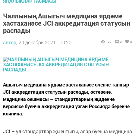
ЯҢАЛЫКЛАР ТАСМАСЫ
Чаллының Ашыгыч медицина ярдәме
хастаханәсе JCI аккредитация статусын
раслады
автор,
20 декабрь 2021 - 10:20
739
0
0
Ашыгыч медицина ярдәме хастаханәсе өченче тапкыр
JCI аккредитация статусын раслады, өстәвенә,
медицина оешмасы – стандартларның җиденче
версиясе буенча аккредитация узган Россиядә беренче
клиника.
JCI – ул стандартлар җыентыгы, алар буенча медицина