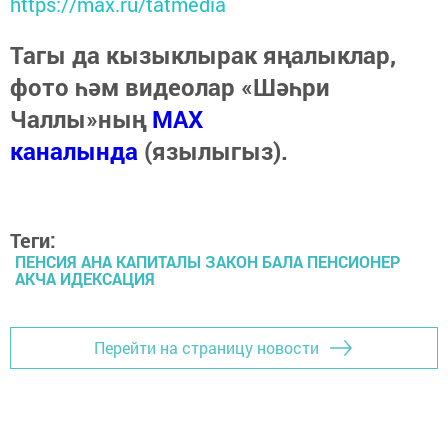
https://max.ru/tatmedia
Тагы да кызыклырак яңалыклар,
фото һәм видеолар «Шәһри
Чаллы»ның
MAX
каналында
(язылыгыз).
Теги:
ПЕНСИЯ АНА КАПИТАЛЫ ЗАКОН БАЛА ПЕНСИОНЕР
АКЧА ИДЕКСАЦИЯ
Перейти на страницу новости