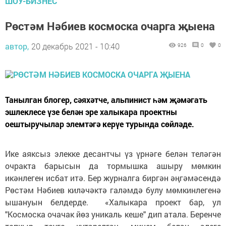
ШОУ-БИЗНЕС
Рөстәм Нәбиев космоска очарга җыена
автор,
20 декабрь 2021 - 10:40
926
0
0
Танылган блогер, сәяхәтче, альпинист һәм җәмәгать
эшлеклесе үзе белән эре халыкара проектны
оештыручылар элемтәгә керүе турында сөйләде.
Ике аяксыз элекке десантчы үз үрнәге белән теләгән
очракта барысын да тормышка ашыру мөмкин
икәнлеген исбат итә. Бер журналга биргән әңгәмәсендә
Рөстәм Нәбиев киләчәктә галәмдә булу мөмкинлегенә
ышануын белдерде. «Халыкара проект бар, ул
"Космоска очачак йөз уникаль кеше" дип атала. Беренче