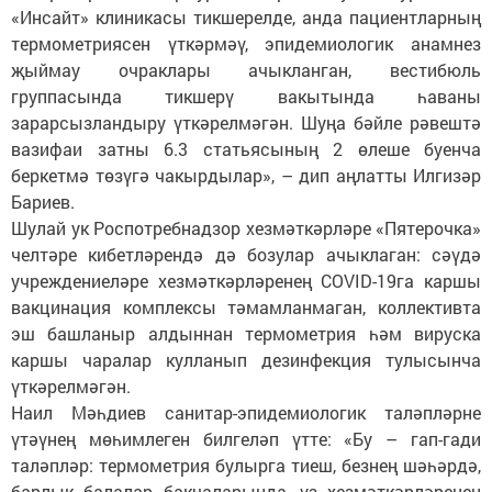
«Инсайт» клиникасы тикшерелде, анда пациентларның
термометриясен үткәрмәү, эпидемиологик анамнез
җыймау очраклары ачыкланган, вестибюль
группасында тикшерү вакытында һаваны
зарарсызландыру үткәрелмәгән. Шуңа бәйле рәвештә
вазифаи затны 6.3 статьясының 2 өлеше буенча
беркетмә төзүгә чакырдылар», – дип аңлатты Илгизәр
Бариев.
Шулай ук Роспотребнадзор хезмәткәрләре «Пятерочка»
челтәре кибетләрендә дә бозулар ачыклаган: сәүдә
учреждениеләре хезмәткәрләренең СOVID-19га каршы
вакцинация комплексы тәмамланмаган, коллективта
эш башланыр алдыннан термометрия һәм вируска
каршы чаралар кулланып дезинфекция тулысынча
үткәрелмәгән.
Наил Мәһдиев санитар-эпидемиологик таләпләрне
үтәүнең мөһимлеген билгеләп үтте: «Бу – гап-гади
таләпләр: термометрия булырга тиеш, безнең шәһәрдә,
барлык балалар бакчаларында, үз хезмәткәрләренең