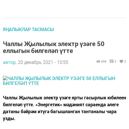
ЯҢАЛЫКЛАР ТАСМАСЫ
Чаллы Җылылык электр үзәге 50
еллыгын билгеләп үтте
автор,
20 декабрь 2021 - 10:55
856
0
0
Чаллы Җылылык электр үзәге ярты гасырлык юбилеен
билгеләп үтте. «Энергетик» мәдәният сараенда әлеге
датаны бәйрәм итүгә багышланган тантаналы чара
узды.