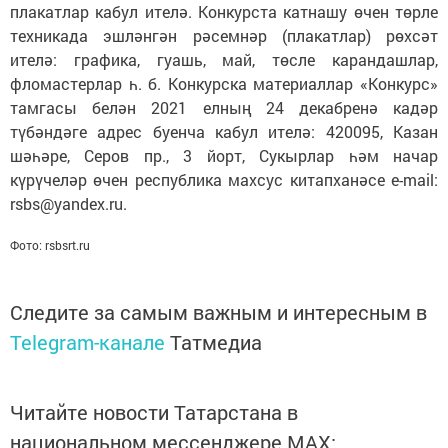
плакатлар кабул ителә. Конкурста катнашу өчен төрле
техникада эшләнгән рәсемнәр (плакатлар) рөхсәт
ителә: графика, гуашь, май, төсле карандашлар,
фломастерлар һ. б. Конкурска материаллар «Конкурс»
тамгасы белән 2021 елның 24 декабренә кадәр
түбәндәге адрес буенча кабул ителә: 420095, Казан
шәһәре, Серов пр., 3 йорт, Сукырлар һәм начар
күрүчеләр өчен республика махсус китапханәсе е-mail:
rsbs@yandex.ru.
Фото: rsbsrt.ru
Следите за самым важным и интересным в
Telegram-канале
Татмедиа
Читайте новости Татарстана в
национальном мессенджере MАХ: