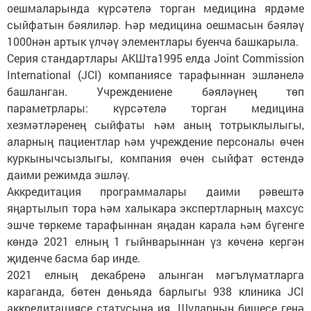
оешмаларында күрсәтелә торган медицина ярдәме
сыйфатын бәялиләр. Һәр медицина оешмасын бәяләү
1000нән артык үлчәү элементлары буенча башкарыла.
Серия стандартлары АКШта1995 елда Joint Commission
International (JCI) компаниясе тарафыннан эшләнелә
башланган. Учреждениене бәяләүнең төп
параметрлары: күрсәтелә торган медицина
хезмәтләренең сыйфаты һәм аның тотрыклылыгы,
аларның пациентлар һәм учреждение персоналы өчен
куркынычсызлыгы, компания өчен сыйфат өстендә
даими режимда эшләү.
Аккредитация программалары даими рәвештә
яңартылып тора һәм халыкара экспертларның махсус
эшче төркеме тарафыннан яңадан карала һәм бүгенге
көндә 2021 елның 1 гыйнварыннан үз көченә кергән
җиденче басма бар инде.
2021 елның декабренә алынган мәгълүматларга
караганда, бөтен дөньяда барлыгы 938 клиника JCI
аккредитациясе статусына ия. Шуларның бишесе генә