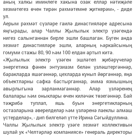
аның халкы иминлеге хакына озак еллар нәтиҗәле
хезмәтегез өчен тирән рәхмәтемне җиткерәм», - диде
ул.
Аерым рәхмәт сүзләре гаилә династияләре адресына
яңгырады, алар Чаллы Җылылык электр үзәгендә
нигез салынганнан бирле эшли башлаган. Бүген анда
хезмәт династияләре эшли, аларның һәркайсының
гомуми стажы 80, 90 һәм 100 елдан артып китә.
«Җылылык электр үзәген эшләтеп җибәрүчеләр
энергетика фәнен энтузиазм белән үзләштергәннәр,
баракларда яшәгәннәр, цехларда кунып йөргәннәр, яңа
объектларны сафка бастырганнар, әмма язмышның
авырлыгына зарланмаганнар. Алар үзләренең
балалары һәм оныклары өчен киләчәк төзегәннәр. Бай
тәҗрибә туплап, яшь буын энергетикларның
остазларына әверелделәр һәм үзләренә лаеклы алмаш
үстерделәр», - дип билгеләп үтте Ирина Сәгыйдуллина.
Чаллы Җылылык электр үзәге хезмәт коллективын
шулай ук «Челтәрләр компаниясе» генераль директоры