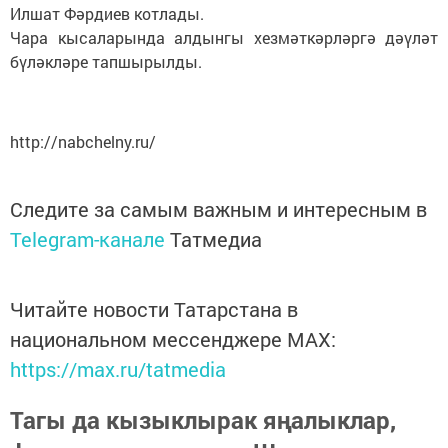
Илшат Фәрдиев котлады.
Чара кысаларында алдынгы хезмәткәрләргә дәүләт
бүләкләре тапшырылды.
http://nabchelny.ru/
Следите за самым важным и интересным в
Telegram-канале
Татмедиа
Читайте новости Татарстана в
национальном мессенджере MАХ:
https://max.ru/tatmedia
Тагы да кызыклырак яңалыклар,